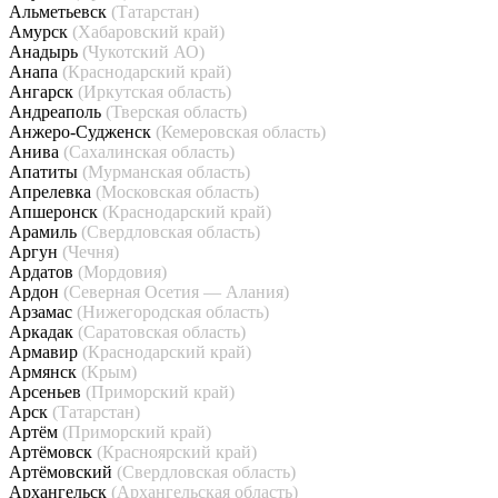
Альметьевск
(Татарстан)
Амурск
(Хабаровский край)
Анадырь
(Чукотский АО)
Анапа
(Краснодарский край)
Ангарск
(Иркутская область)
Андреаполь
(Тверская область)
Анжеро-Судженск
(Кемеровская область)
Анива
(Сахалинская область)
Апатиты
(Мурманская область)
Апрелевка
(Московская область)
Апшеронск
(Краснодарский край)
Арамиль
(Свердловская область)
Аргун
(Чечня)
Ардатов
(Мордовия)
Ардон
(Северная Осетия — Алания)
Арзамас
(Нижегородская область)
Аркадак
(Саратовская область)
Армавир
(Краснодарский край)
Армянск
(Крым)
Арсеньев
(Приморский край)
Арск
(Татарстан)
Артём
(Приморский край)
Артёмовск
(Красноярский край)
Артёмовский
(Свердловская область)
Архангельск
(Архангельская область)