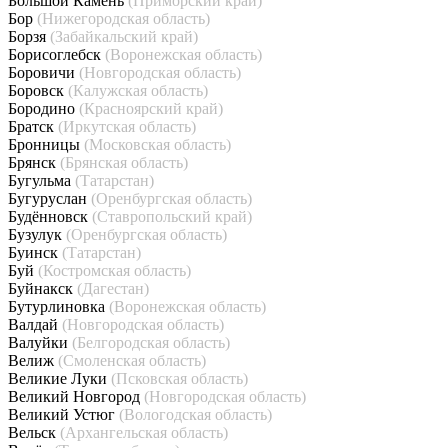
Большой Камень
(Приморский край)
Бор
(Нижегородская область)
Борзя
(Забайкальский край)
Борисоглебск
(Воронежская область)
Боровичи
(Новгородская область)
Боровск
(Калужская область)
Бородино
(Красноярский край)
Братск
(Иркутская область)
Бронницы
(Московская область)
Брянск
(Брянская область)
Бугульма
(Татарстан)
Бугуруслан
(Оренбургская область)
Будённовск
(Ставропольский край)
Бузулук
(Оренбургская область)
Буинск
(Татарстан)
Буй
(Костромская область)
Буйнакск
(Дагестан)
Бутурлиновка
(Воронежская область)
Валдай
(Новгородская область)
Валуйки
(Белгородская область)
Велиж
(Смоленская область)
Великие Луки
(Псковская область)
Великий Новгород
(Новгородская область)
Великий Устюг
(Вологодская область)
Вельск
(Архангельская область)