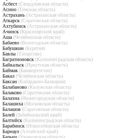
Асбест
(Свердловская область)
Асино
(Томская область)
Астрахань
(Астраханская область)
Аткарск
(Саратовская область)
Ахтубинск
(Астраханская область)
Ачинск
(Красноярский край)
Аша
(Челябинская область)
Бабаево
(Вологодская область)
Бабушкин
(Бурятия)
Бавлы
(Татарстан)
Багратионовск
(Калининградская область)
Байкальск
(Иркутская область)
Баймак
(Башкортостан)
Бакал
(Челябинская область)
Баксан
(Кабардино-Балкария)
Балабаново
(Калужская область)
Балаково
(Саратовская область)
Балахна
(Нижегородская область)
Балашиха
(Московская область)
Балашов
(Саратовская область)
Балей
(Забайкальский край)
Балтийск
(Калининградская область)
Барабинск
(Новосибирская область)
Барнаул
(Алтайский край)
Барыш
(Ульяновская область)