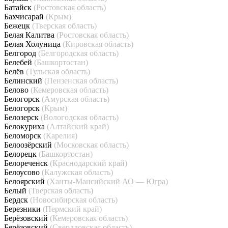
Батайск
(Ростовская область)
Бахчисарай
(Крым)
Бежецк
(Тверская область)
Белая Калитва
(Ростовская область)
Белая Холуница
(Кировская область)
Белгород
(Белгородская область)
Белебей
(Башкортостан)
Белёв
(Тульская область)
Белинский
(Пензенская область)
Белово
(Кемеровская область)
Белогорск
(Амурская область)
Белогорск
(Крым)
Белозерск
(Вологодская область)
Белокуриха
(Алтайский край)
Беломорск
(Карелия)
Белоозёрский
(Московская область)
Белорецк
(Башкортостан)
Белореченск
(Краснодарский край)
Белоусово
(Калужская область)
Белоярский
(Ханты-Мансийский АО — Югра)
Белый
(Тверская область)
Бердск
(Новосибирская область)
Березники
(Пермский край)
Берёзовский
(Кемеровская область)
Берёзовский
(Свердловская область)