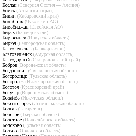
Беслан
(Северная Осетия — Алания)
Бийск
(Алтайский край)
Бикин
(Хабаровский край)
Билибино
(Чукотский АО)
Биробиджан
(Еврейская АО)
Бирск
(Башкортостан)
Бирюсинск
(Иркутская область)
Бирюч
(Белгородская область)
Благовещенск
(Башкортостан)
Благовещенск
(Амурская область)
Благодарный
(Ставропольский край)
Бобров
(Воронежская область)
Богданович
(Свердловская область)
Богородицк
(Тульская область)
Богородск
(Нижегородская область)
Боготол
(Красноярский край)
Богучар
(Воронежская область)
Бодайбо
(Иркутская область)
Бокситогорск
(Ленинградская область)
Болгар
(Татарстан)
Бологое
(Тверская область)
Болотное
(Новосибирская область)
Болохово
(Тульская область)
Болхов
(Орловская область)