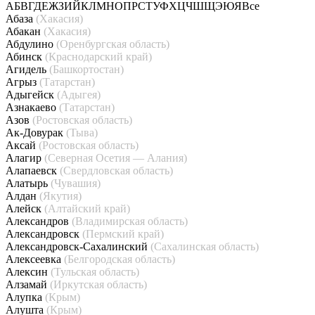
А
Б
В
Г
Д
Е
Ж
З
И
Й
К
Л
М
Н
О
П
Р
С
Т
У
Ф
Х
Ц
Ч
Ш
Щ
Э
Ю
Я
Все
Абаза
(Хакасия)
Абакан
(Хакасия)
Абдулино
(Оренбургская область)
Абинск
(Краснодарский край)
Агидель
(Башкортостан)
Агрыз
(Татарстан)
Адыгейск
(Адыгея)
Азнакаево
(Татарстан)
Азов
(Ростовская область)
Ак-Довурак
(Тыва)
Аксай
(Ростовская область)
Алагир
(Северная Осетия — Алания)
Алапаевск
(Свердловская область)
Алатырь
(Чувашия)
Алдан
(Якутия)
Алейск
(Алтайский край)
Александров
(Владимирская область)
Александровск
(Пермский край)
Александровск-Сахалинский
(Сахалинская область)
Алексеевка
(Белгородская область)
Алексин
(Тульская область)
Алзамай
(Иркутская область)
Алупка
(Крым)
Алушта
(Крым)