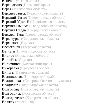
Венёв
(Тульская область)
Верещагино
(Пермский край)
Верея
(Московская область)
Верхнеуральск
(Челябинская область)
Верхний Тагил
(Свердловская область)
Верхний Уфалей
(Челябинская область)
Верхняя Пышма
(Свердловская область)
Верхняя Салда
(Свердловская область)
Верхняя Тура
(Свердловская область)
Верхотурье
(Свердловская область)
Верхоянск
(Якутия)
Весьегонск
(Тверская область)
Ветлуга
(Нижегородская область)
Видное
(Московская область)
Вилюйск
(Якутия)
Вилючинск
(Камчатский край)
Вихоревка
(Иркутская область)
Вичуга
(Ивановская область)
Владивосток
(Приморский край)
Владикавказ
(Северная Осетия — Алания)
Владимир
(Владимирская область)
Волгоград
(Волгоградская область)
Волгодонск
(Ростовская область)
Волгореченск
(Костромская область)
Волжск
(Марий Эл)