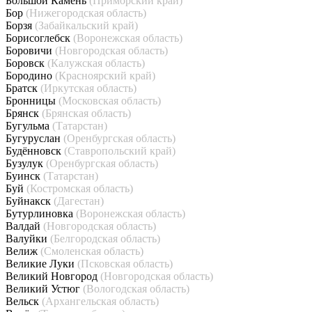
Большой Камень
(Приморский край)
Бор
(Нижегородская область)
Борзя
(Забайкальский край)
Борисоглебск
(Воронежская область)
Боровичи
(Новгородская область)
Боровск
(Калужская область)
Бородино
(Красноярский край)
Братск
(Иркутская область)
Бронницы
(Московская область)
Брянск
(Брянская область)
Бугульма
(Татарстан)
Бугуруслан
(Оренбургская область)
Будённовск
(Ставропольский край)
Бузулук
(Оренбургская область)
Буинск
(Татарстан)
Буй
(Костромская область)
Буйнакск
(Дагестан)
Бутурлиновка
(Воронежская область)
Валдай
(Новгородская область)
Валуйки
(Белгородская область)
Велиж
(Смоленская область)
Великие Луки
(Псковская область)
Великий Новгород
(Новгородская область)
Великий Устюг
(Вологодская область)
Вельск
(Архангельская область)