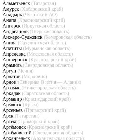
Альметьевск
(Татарстан)
Амурск
(Хабаровский край)
Анадырь
(Чукотский АО)
Анапа
(Краснодарский край)
Ангарск
(Иркутская область)
Андреаполь
(Тверская область)
Анжеро-Судженск
(Кемеровская область)
Анива
(Сахалинская область)
Апатиты
(Мурманская область)
Апрелевка
(Московская область)
Апшеронск
(Краснодарский край)
Арамиль
(Свердловская область)
Аргун
(Чечня)
Ардатов
(Мордовия)
Ардон
(Северная Осетия — Алания)
Арзамас
(Нижегородская область)
Аркадак
(Саратовская область)
Армавир
(Краснодарский край)
Армянск
(Крым)
Арсеньев
(Приморский край)
Арск
(Татарстан)
Артём
(Приморский край)
Артёмовск
(Красноярский край)
Артёмовский
(Свердловская область)
Архангельск
(Архангельская область)