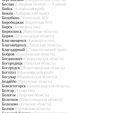
Беслан
(Северная Осетия — Алания)
Бийск
(Алтайский край)
Бикин
(Хабаровский край)
Билибино
(Чукотский АО)
Биробиджан
(Еврейская АО)
Бирск
(Башкортостан)
Бирюсинск
(Иркутская область)
Бирюч
(Белгородская область)
Благовещенск
(Башкортостан)
Благовещенск
(Амурская область)
Благодарный
(Ставропольский край)
Бобров
(Воронежская область)
Богданович
(Свердловская область)
Богородицк
(Тульская область)
Богородск
(Нижегородская область)
Боготол
(Красноярский край)
Богучар
(Воронежская область)
Бодайбо
(Иркутская область)
Бокситогорск
(Ленинградская область)
Болгар
(Татарстан)
Бологое
(Тверская область)
Болотное
(Новосибирская область)
Болохово
(Тульская область)
Болхов
(Орловская область)