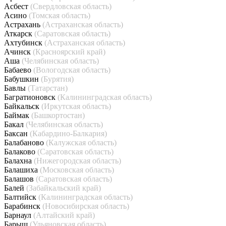
Асбест
(Свердловская область)
Асино
(Томская область)
Астрахань
(Астраханская область)
Аткарск
(Саратовская область)
Ахтубинск
(Астраханская область)
Ачинск
(Красноярский край)
Аша
(Челябинская область)
Бабаево
(Вологодская область)
Бабушкин
(Бурятия)
Бавлы
(Татарстан)
Багратионовск
(Калининградская область)
Байкальск
(Иркутская область)
Баймак
(Башкортостан)
Бакал
(Челябинская область)
Баксан
(Кабардино-Балкария)
Балабаново
(Калужская область)
Балаково
(Саратовская область)
Балахна
(Нижегородская область)
Балашиха
(Московская область)
Балашов
(Саратовская область)
Балей
(Забайкальский край)
Балтийск
(Калининградская область)
Барабинск
(Новосибирская область)
Барнаул
(Алтайский край)
Барыш
(Ульяновская область)