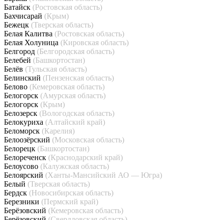
Батайск
(Ростовская область)
Бахчисарай
(Крым)
Бежецк
(Тверская область)
Белая Калитва
(Ростовская область)
Белая Холуница
(Кировская область)
Белгород
(Белгородская область)
Белебей
(Башкортостан)
Белёв
(Тульская область)
Белинский
(Пензенская область)
Белово
(Кемеровская область)
Белогорск
(Амурская область)
Белогорск
(Крым)
Белозерск
(Вологодская область)
Белокуриха
(Алтайский край)
Беломорск
(Карелия)
Белоозёрский
(Московская область)
Белорецк
(Башкортостан)
Белореченск
(Краснодарский край)
Белоусово
(Калужская область)
Белоярский
(Ханты-Мансийский АО — Югра)
Белый
(Тверская область)
Бердск
(Новосибирская область)
Березники
(Пермский край)
Берёзовский
(Кемеровская область)
Берёзовский
(Свердловская область)