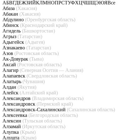
А
Б
В
Г
Д
Е
Ж
З
И
Й
К
Л
М
Н
О
П
Р
С
Т
У
Ф
Х
Ц
Ч
Ш
Щ
Э
Ю
Я
Все
Абаза
(Хакасия)
Абакан
(Хакасия)
Абдулино
(Оренбургская область)
Абинск
(Краснодарский край)
Агидель
(Башкортостан)
Агрыз
(Татарстан)
Адыгейск
(Адыгея)
Азнакаево
(Татарстан)
Азов
(Ростовская область)
Ак-Довурак
(Тыва)
Аксай
(Ростовская область)
Алагир
(Северная Осетия — Алания)
Алапаевск
(Свердловская область)
Алатырь
(Чувашия)
Алдан
(Якутия)
Алейск
(Алтайский край)
Александров
(Владимирская область)
Александровск
(Пермский край)
Александровск-Сахалинский
(Сахалинская область)
Алексеевка
(Белгородская область)
Алексин
(Тульская область)
Алзамай
(Иркутская область)
Алупка
(Крым)
Алушта
(Крым)