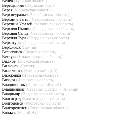
Венёв
(Тульская область)
Верещагино
(Пермский край)
Верея
(Московская область)
Верхнеуральск
(Челябинская область)
Верхний Тагил
(Свердловская область)
Верхний Уфалей
(Челябинская область)
Верхняя Пышма
(Свердловская область)
Верхняя Салда
(Свердловская область)
Верхняя Тура
(Свердловская область)
Верхотурье
(Свердловская область)
Верхоянск
(Якутия)
Весьегонск
(Тверская область)
Ветлуга
(Нижегородская область)
Видное
(Московская область)
Вилюйск
(Якутия)
Вилючинск
(Камчатский край)
Вихоревка
(Иркутская область)
Вичуга
(Ивановская область)
Владивосток
(Приморский край)
Владикавказ
(Северная Осетия — Алания)
Владимир
(Владимирская область)
Волгоград
(Волгоградская область)
Волгодонск
(Ростовская область)
Волгореченск
(Костромская область)
Волжск
(Марий Эл)