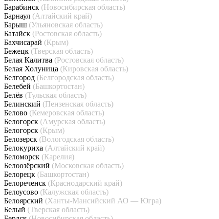
Барабинск
(Новосибирская область)
Барнаул
(Алтайский край)
Барыш
(Ульяновская область)
Батайск
(Ростовская область)
Бахчисарай
(Крым)
Бежецк
(Тверская область)
Белая Калитва
(Ростовская область)
Белая Холуница
(Кировская область)
Белгород
(Белгородская область)
Белебей
(Башкортостан)
Белёв
(Тульская область)
Белинский
(Пензенская область)
Белово
(Кемеровская область)
Белогорск
(Амурская область)
Белогорск
(Крым)
Белозерск
(Вологодская область)
Белокуриха
(Алтайский край)
Беломорск
(Карелия)
Белоозёрский
(Московская область)
Белорецк
(Башкортостан)
Белореченск
(Краснодарский край)
Белоусово
(Калужская область)
Белоярский
(Ханты-Мансийский АО — Югра)
Белый
(Тверская область)
Бердск
(Новосибирская область)