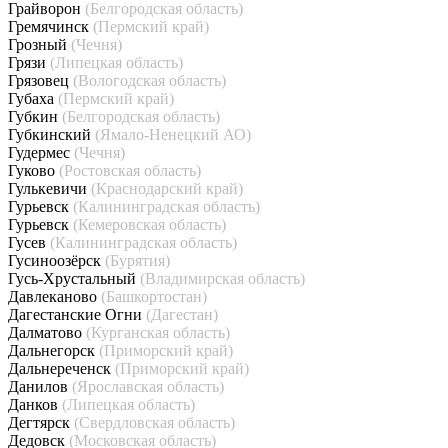
Грайворон
(Белгородская область)
Гремячинск
(Пермский край)
Грозный
(Чечня)
Грязи
(Липецкая область)
Грязовец
(Вологодская область)
Губаха
(Пермский край)
Губкин
(Белгородская область)
Губкинский
(Ямало-Ненецкий АО)
Гудермес
(Чечня)
Гуково
(Ростовская область)
Гулькевичи
(Краснодарский край)
Гурьевск
(Калининградская область)
Гурьевск
(Кемеровская область)
Гусев
(Калининградская область)
Гусиноозёрск
(Бурятия)
Гусь-Хрустальный
(Владимирская область)
Давлеканово
(Башкортостан)
Дагестанские Огни
(Дагестан)
Далматово
(Курганская область)
Дальнегорск
(Приморский край)
Дальнереченск
(Приморский край)
Данилов
(Ярославская область)
Данков
(Липецкая область)
Дегтярск
(Свердловская область)
Дедовск
(Московская область)