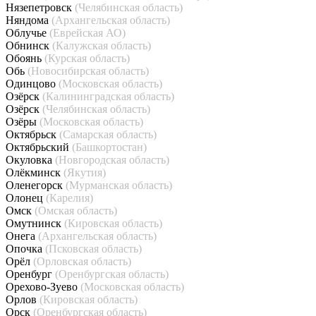
Нязепетровск
(Челябинская область)
Няндома
(Архангельская область)
Облучье
(Еврейская АО)
Обнинск
(Калужская область)
Обоянь
(Курская область)
Обь
(Новосибирская область)
Одинцово
(Московская область)
Озёрск
(Калининградская область)
Озёрск
(Челябинская область)
Озёры
(Московская область)
Октябрьск
(Самарская область)
Октябрьский
(Башкортостан)
Окуловка
(Новгородская область)
Олёкминск
(Якутия)
Оленегорск
(Мурманская область)
Олонец
(Карелия)
Омск
(Омская область)
Омутнинск
(Кировская область)
Онега
(Архангельская область)
Опочка
(Псковская область)
Орёл
(Орловская область)
Оренбург
(Оренбургская область)
Орехово-Зуево
(Московская область)
Орлов
(Кировская область)
Орск
(Оренбургская область)