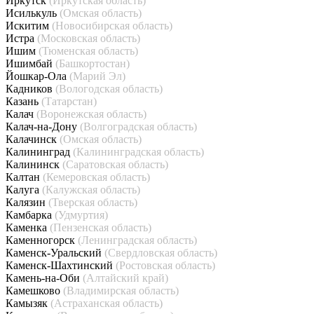
Иркутск
(Иркутская область)
Исилькуль
(Омская область)
Искитим
(Новосибирская область)
Истра
(Московская область)
Ишим
(Тюменская область)
Ишимбай
(Башкортостан)
Йошкар-Ола
(Марий Эл)
Кадников
(Вологодская область)
Казань
(Татарстан)
Калач
(Воронежская область)
Калач-на-Дону
(Волгоградская область)
Калачинск
(Омская область)
Калининград
(Калининградская область)
Калининск
(Саратовская область)
Калтан
(Кемеровская область)
Калуга
(Калужская область)
Калязин
(Тверская область)
Камбарка
(Удмуртия)
Каменка
(Пензенская область)
Каменногорск
(Ленинградская область)
Каменск-Уральский
(Свердловская область)
Каменск-Шахтинский
(Ростовская область)
Камень-на-Оби
(Алтайский край)
Камешково
(Владимирская область)
Камызяк
(Астраханская область)