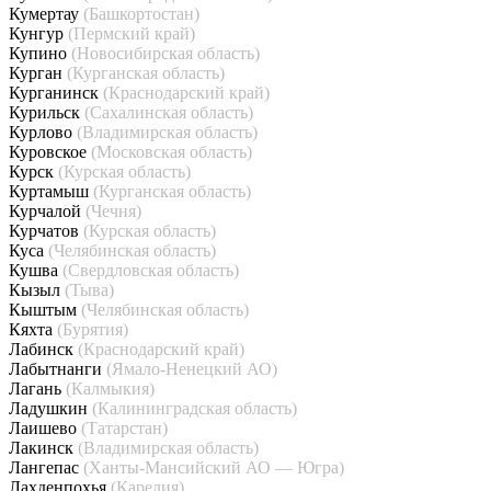
Кумертау
(Башкортостан)
Кунгур
(Пермский край)
Купино
(Новосибирская область)
Курган
(Курганская область)
Курганинск
(Краснодарский край)
Курильск
(Сахалинская область)
Курлово
(Владимирская область)
Куровское
(Московская область)
Курск
(Курская область)
Куртамыш
(Курганская область)
Курчалой
(Чечня)
Курчатов
(Курская область)
Куса
(Челябинская область)
Кушва
(Свердловская область)
Кызыл
(Тыва)
Кыштым
(Челябинская область)
Кяхта
(Бурятия)
Лабинск
(Краснодарский край)
Лабытнанги
(Ямало-Ненецкий АО)
Лагань
(Калмыкия)
Ладушкин
(Калининградская область)
Лаишево
(Татарстан)
Лакинск
(Владимирская область)
Лангепас
(Ханты-Мансийский АО — Югра)
Лахденпохья
(Карелия)