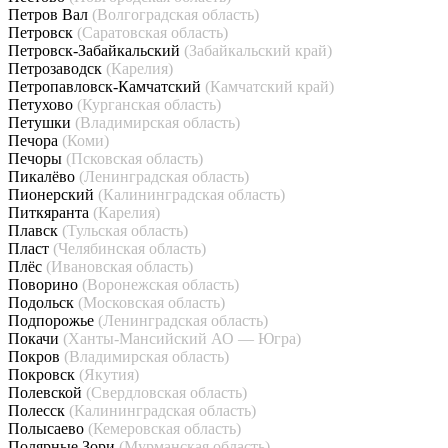
Петров Вал
(Волгоградская область)
Петровск
(Саратовская область)
Петровск-Забайкальский
(Забайкальский край)
Петрозаводск
(Карелия)
Петропавловск-Камчатский
(Камчатский край)
Петухово
(Курганская область)
Петушки
(Владимирская область)
Печора
(Коми)
Печоры
(Псковская область)
Пикалёво
(Ленинградская область)
Пионерский
(Калининградская область)
Питкяранта
(Карелия)
Плавск
(Тульская область)
Пласт
(Челябинская область)
Плёс
(Ивановская область)
Поворино
(Воронежская область)
Подольск
(Московская область)
Подпорожье
(Ленинградская область)
Покачи
(Ханты-Мансийский АО — Югра)
Покров
(Владимирская область)
Покровск
(Якутия)
Полевской
(Свердловская область)
Полесск
(Калининградская область)
Полысаево
(Кемеровская область)
Полярные Зори
(Мурманская область)