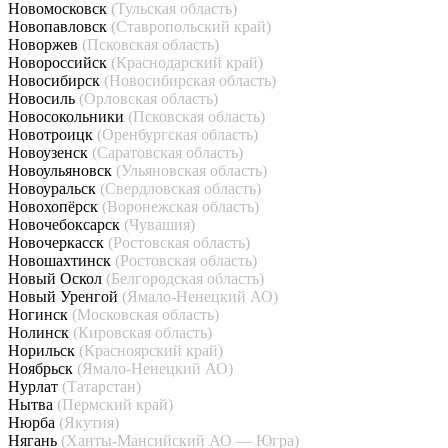
Новомосковск
(Тульская область)
Новопавловск
(Ставропольский край)
Новоржев
(Псковская область)
Новороссийск
(Краснодарский край)
Новосибирск
(Новосибирская область)
Новосиль
(Орловская область)
Новосокольники
(Псковская область)
Новотроицк
(Оренбургская область)
Новоузенск
(Саратовская область)
Новоульяновск
(Ульяновская область)
Новоуральск
(Свердловская область)
Новохопёрск
(Воронежская область)
Новочебоксарск
(Чувашия)
Новочеркасск
(Ростовская область)
Новошахтинск
(Ростовская область)
Новый Оскол
(Белгородская область)
Новый Уренгой
(Ямало-Ненецкий АО)
Ногинск
(Московская область)
Нолинск
(Кировская область)
Норильск
(Красноярский край)
Ноябрьск
(Ямало-Ненецкий АО)
Нурлат
(Татарстан)
Нытва
(Пермский край)
Нюрба
(Якутия)
Нягань
(Ханты-Мансийский АО — Югра)