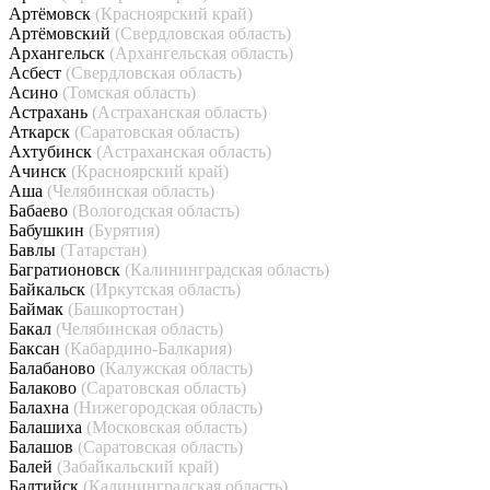
Артёмовск
(Красноярский край)
Артёмовский
(Свердловская область)
Архангельск
(Архангельская область)
Асбест
(Свердловская область)
Асино
(Томская область)
Астрахань
(Астраханская область)
Аткарск
(Саратовская область)
Ахтубинск
(Астраханская область)
Ачинск
(Красноярский край)
Аша
(Челябинская область)
Бабаево
(Вологодская область)
Бабушкин
(Бурятия)
Бавлы
(Татарстан)
Багратионовск
(Калининградская область)
Байкальск
(Иркутская область)
Баймак
(Башкортостан)
Бакал
(Челябинская область)
Баксан
(Кабардино-Балкария)
Балабаново
(Калужская область)
Балаково
(Саратовская область)
Балахна
(Нижегородская область)
Балашиха
(Московская область)
Балашов
(Саратовская область)
Балей
(Забайкальский край)
Балтийск
(Калининградская область)