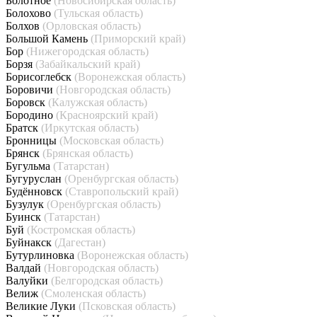
Болотное
(Новосибирская область)
Болохово
(Тульская область)
Болхов
(Орловская область)
Большой Камень
(Приморский край)
Бор
(Нижегородская область)
Борзя
(Забайкальский край)
Борисоглебск
(Воронежская область)
Боровичи
(Новгородская область)
Боровск
(Калужская область)
Бородино
(Красноярский край)
Братск
(Иркутская область)
Бронницы
(Московская область)
Брянск
(Брянская область)
Бугульма
(Татарстан)
Бугуруслан
(Оренбургская область)
Будённовск
(Ставропольский край)
Бузулук
(Оренбургская область)
Буинск
(Татарстан)
Буй
(Костромская область)
Буйнакск
(Дагестан)
Бутурлиновка
(Воронежская область)
Валдай
(Новгородская область)
Валуйки
(Белгородская область)
Велиж
(Смоленская область)
Великие Луки
(Псковская область)