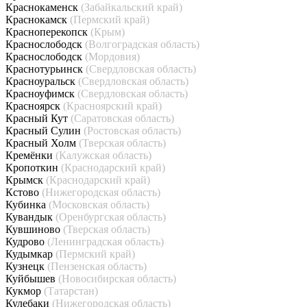
Краснокаменск
(Забайкальский край)
Краснокамск
(Пермский край)
Красноперекопск
(Крым)
Краснослободск
(Волгоградская область)
Краснослободск
(Мордовия)
Краснотурьинск
(Свердловская область)
Красноуральск
(Свердловская область)
Красноуфимск
(Свердловская область)
Красноярск
(Красноярский край)
Красный Кут
(Саратовская область)
Красный Сулин
(Ростовская область)
Красный Холм
(Тверская область)
Кремёнки
(Калужская область)
Кропоткин
(Краснодарский край)
Крымск
(Краснодарский край)
Кстово
(Нижегородская область)
Кубинка
(Московская область)
Кувандык
(Оренбургская область)
Кувшиново
(Тверская область)
Кудрово
(Ленинградская область)
Кудымкар
(Пермский край)
Кузнецк
(Пензенская область)
Куйбышев
(Новосибирская область)
Кукмор
(Татарстан)
Кулебаки
(Нижегородская область)