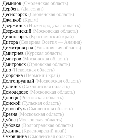
Демидов
(Смоленская область)
Дербент
(Дагестан)
Десногорск
(Смоленская область)
Джанкой
(Крым)
Дзержинск
(Нижегородская область)
Дзержинский
(Московская область)
Дивногорск
(Красноярский край)
Дигора
(Северная Осетия — Алания)
Димитровград
(Ульяновская область)
Дмитриев
(Курская область)
Дмитров
(Московская область)
Дмитровск
(Орловская область)
Дно
(Псковская область)
Добрянка
(Пермский край)
Долгопрудный
(Московская область)
Долинск
(Сахалинская область)
Домодедово
(Московская область)
Донецк
(Ростовская область)
Донской
(Тульская область)
Дорогобуж
(Смоленская область)
Дрезна
(Московская область)
Дубна
(Московская область)
Дубовка
(Волгоградская область)
Дудинка
(Красноярский край)
Духовщина
(Смоленская область)