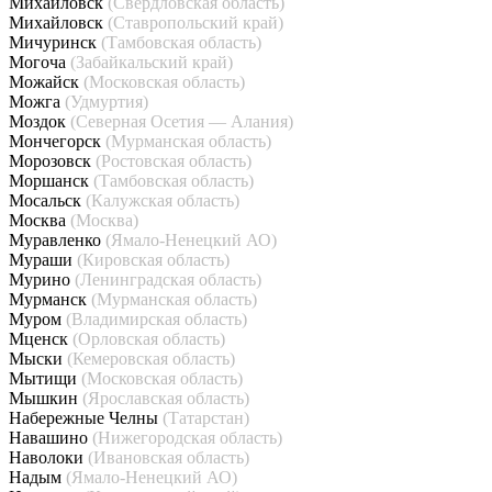
Михайловск
(Свердловская область)
Михайловск
(Ставропольский край)
Мичуринск
(Тамбовская область)
Могоча
(Забайкальский край)
Можайск
(Московская область)
Можга
(Удмуртия)
Моздок
(Северная Осетия — Алания)
Мончегорск
(Мурманская область)
Морозовск
(Ростовская область)
Моршанск
(Тамбовская область)
Мосальск
(Калужская область)
Москва
(Москва)
Муравленко
(Ямало-Ненецкий АО)
Мураши
(Кировская область)
Мурино
(Ленинградская область)
Мурманск
(Мурманская область)
Муром
(Владимирская область)
Мценск
(Орловская область)
Мыски
(Кемеровская область)
Мытищи
(Московская область)
Мышкин
(Ярославская область)
Набережные Челны
(Татарстан)
Навашино
(Нижегородская область)
Наволоки
(Ивановская область)
Надым
(Ямало-Ненецкий АО)