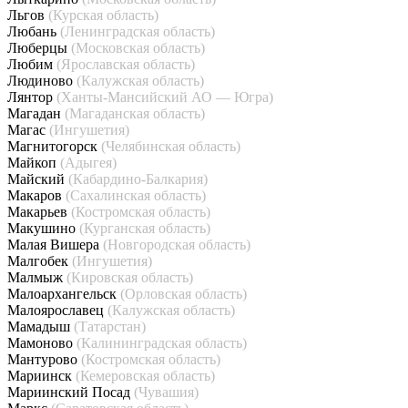
Льгов
(Курская область)
Любань
(Ленинградская область)
Люберцы
(Московская область)
Любим
(Ярославская область)
Людиново
(Калужская область)
Лянтор
(Ханты-Мансийский АО — Югра)
Магадан
(Магаданская область)
Магас
(Ингушетия)
Магнитогорск
(Челябинская область)
Майкоп
(Адыгея)
Майский
(Кабардино-Балкария)
Макаров
(Сахалинская область)
Макарьев
(Костромская область)
Макушино
(Курганская область)
Малая Вишера
(Новгородская область)
Малгобек
(Ингушетия)
Малмыж
(Кировская область)
Малоархангельск
(Орловская область)
Малоярославец
(Калужская область)
Мамадыш
(Татарстан)
Мамоново
(Калининградская область)
Мантурово
(Костромская область)
Мариинск
(Кемеровская область)
Мариинский Посад
(Чувашия)