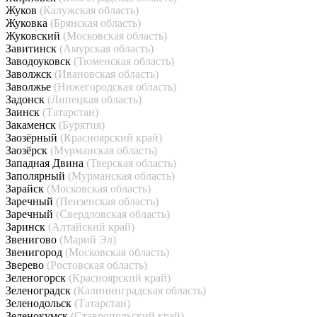
Жуков
(Калужская область)
Жуковка
(Брянская область)
Жуковский
(Московская область)
Завитинск
(Амурская область)
Заводоуковск
(Тюменская область)
Заволжск
(Ивановская область)
Заволжье
(Нижегородская область)
Задонск
(Липецкая область)
Заинск
(Татарстан)
Закаменск
(Бурятия)
Заозёрный
(Красноярский край)
Заозёрск
(Мурманская область)
Западная Двина
(Тверская область)
Заполярный
(Мурманская область)
Зарайск
(Московская область)
Заречный
(Пензенская область)
Заречный
(Свердловская область)
Заринск
(Алтайский край)
Звенигово
(Марий Эл)
Звенигород
(Московская область)
Зверево
(Ростовская область)
Зеленогорск
(Красноярский край)
Зеленоградск
(Калининградская область)
Зеленодольск
(Татарстан)
Зеленокумск
(Ставропольский край)