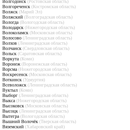
Волгодонск
(Ростовская область)
Волгореченск
(Костромская область)
Волжск
(Марий Эл)
Волжский
(Волгоградская область)
Вологда
(Вологодская область)
Володарск
(Нижегородская область)
Волоколамск
(Московская область)
Волосово
(Ленинградская область)
Волхов
(Ленинградская область)
Волчанск
(Свердловская область)
Вольск
(Саратовская область)
Воркута
(Коми)
Воронеж
(Воронежская область)
Ворсма
(Нижегородская область)
Воскресенск
(Московская область)
Воткинск
(Удмуртия)
Всеволожск
(Ленинградская область)
Вуктыл
(Коми)
Выборг
(Ленинградская область)
Выкса
(Нижегородская область)
Высоковск
(Московская область)
Высоцк
(Ленинградская область)
Вытегра
(Вологодская область)
Вышний Волочёк
(Тверская область)
Вяземский
(Хабаровский край)