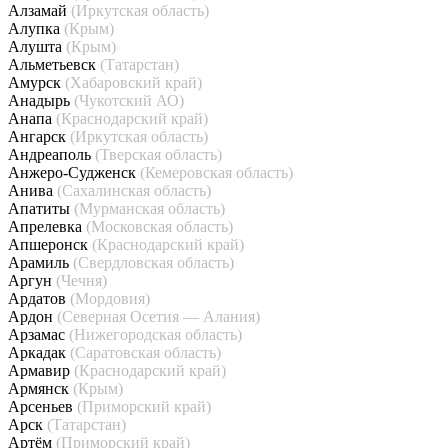
Алзамай
(Иркутская область)
Алупка
(Крым)
Алушта
(Крым)
Альметьевск
(Татарстан)
Амурск
(Хабаровский край)
Анадырь
(Чукотский АО)
Анапа
(Краснодарский край)
Ангарск
(Иркутская область)
Андреаполь
(Тверская область)
Анжеро-Судженск
(Кемеровская область)
Анива
(Сахалинская область)
Апатиты
(Мурманская область)
Апрелевка
(Московская область)
Апшеронск
(Краснодарский край)
Арамиль
(Свердловская область)
Аргун
(Чечня)
Ардатов
(Мордовия)
Ардон
(Северная Осетия — Алания)
Арзамас
(Нижегородская область)
Аркадак
(Саратовская область)
Армавир
(Краснодарский край)
Армянск
(Крым)
Арсеньев
(Приморский край)
Арск
(Татарстан)
Артём
(Приморский край)