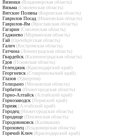
Вязники
(Владимирская область)
Вязьма
(Смоленская область)
Вятские Поляны
(Кировская область)
Гаврилов Посад
(Ивановская область)
Гаврилов-Ям
(Ярославская область)
Гагарин
(Смоленская область)
Гаджиево
(Мурманская область)
Гай
(Оренбургская область)
Галич
(Костромская область)
Гатчина
(Ленинградская область)
Гвардейск
(Калининградская область)
Гдов
(Псковская область)
Геленджик
(Краснодарский край)
Георгиевск
(Ставропольский край)
Глазов
(Удмуртия)
Голицыно
(Московская область)
Горбатов
(Нижегородская область)
Горно-Алтайск
(Алтайский край)
Горнозаводск
(Пермский край)
Горняк
(Алтайский край)
Городец
(Нижегородская область)
Городище
(Пензенская область)
Городовиковск
(Калмыкия)
Гороховец
(Владимирская область)
Горячий Ключ
(Краснодарский край)