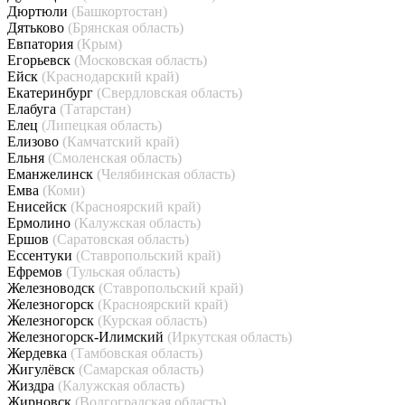
Дюртюли
(Башкортостан)
Дятьково
(Брянская область)
Евпатория
(Крым)
Егорьевск
(Московская область)
Ейск
(Краснодарский край)
Екатеринбург
(Свердловская область)
Елабуга
(Татарстан)
Елец
(Липецкая область)
Елизово
(Камчатский край)
Ельня
(Смоленская область)
Еманжелинск
(Челябинская область)
Емва
(Коми)
Енисейск
(Красноярский край)
Ермолино
(Калужская область)
Ершов
(Саратовская область)
Ессентуки
(Ставропольский край)
Ефремов
(Тульская область)
Железноводск
(Ставропольский край)
Железногорск
(Красноярский край)
Железногорск
(Курская область)
Железногорск-Илимский
(Иркутская область)
Жердевка
(Тамбовская область)
Жигулёвск
(Самарская область)
Жиздра
(Калужская область)
Жирновск
(Волгоградская область)