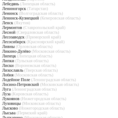
Лебедянь
(Липецкая область)
Лениногорск
(Татарстан)
Ленинск
(Волгоградская область)
Ленинск-Кузнецкий
(Кемеровская область)
Ленск
(Якутия)
Лермонтов
(Ставропольский край)
Лесной
(Свердловская область)
Лесозаводск
(Приморский край)
Лесосибирск
(Красноярский край)
Ливны
(Орловская область)
Ликино-Дулёво
(Московская область)
Липецк
(Липецкая область)
Липки
(Тульская область)
Лиски
(Воронежская область)
Лихославль
(Тверская область)
Лобня
(Московская область)
Лодейное Поле
(Ленинградская область)
Лосино-Петровский
(Московская область)
Луга
(Ленинградская область)
Луза
(Кировская область)
Лукоянов
(Нижегородская область)
Луховицы
(Московская область)
Лысково
(Нижегородская область)
Лысьва
(Пермский край)
Лыткарино
(Московская область)