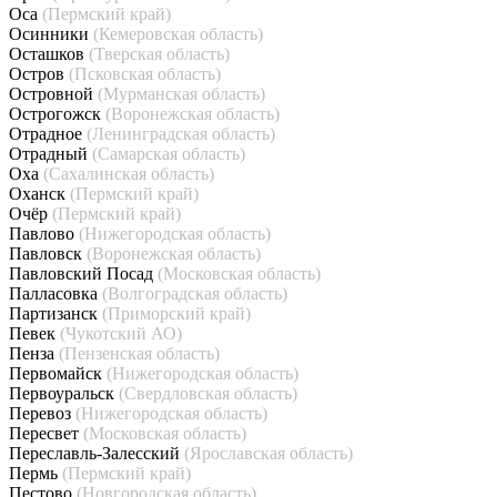
Оса
(Пермский край)
Осинники
(Кемеровская область)
Осташков
(Тверская область)
Остров
(Псковская область)
Островной
(Мурманская область)
Острогожск
(Воронежская область)
Отрадное
(Ленинградская область)
Отрадный
(Самарская область)
Оха
(Сахалинская область)
Оханск
(Пермский край)
Очёр
(Пермский край)
Павлово
(Нижегородская область)
Павловск
(Воронежская область)
Павловский Посад
(Московская область)
Палласовка
(Волгоградская область)
Партизанск
(Приморский край)
Певек
(Чукотский АО)
Пенза
(Пензенская область)
Первомайск
(Нижегородская область)
Первоуральск
(Свердловская область)
Перевоз
(Нижегородская область)
Пересвет
(Московская область)
Переславль-Залесский
(Ярославская область)
Пермь
(Пермский край)
Пестово
(Новгородская область)