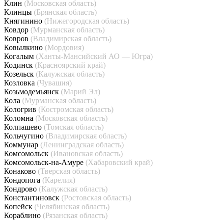
Клин
(Московская область)
Клинцы
(Брянская область)
Княгинино
(Нижегородская область)
Ковдор
(Мурманская область)
Ковров
(Владимирская область)
Ковылкино
(Мордовия)
Когалым
(Ханты-Мансийский АО — Югра)
Кодинск
(Красноярский край)
Козельск
(Калужская область)
Козловка
(Чувашия)
Козьмодемьянск
(Марий Эл)
Кола
(Мурманская область)
Кологрив
(Костромская область)
Коломна
(Московская область)
Колпашево
(Томская область)
Кольчугино
(Владимирская область)
Коммунар
(Ленинградская область)
Комсомольск
(Ивановская область)
Комсомольск-на-Амуре
(Хабаровский край)
Конаково
(Тверская область)
Кондопога
(Карелия)
Кондрово
(Калужская область)
Константиновск
(Ростовская область)
Копейск
(Челябинская область)
Кораблино
(Рязанская область)