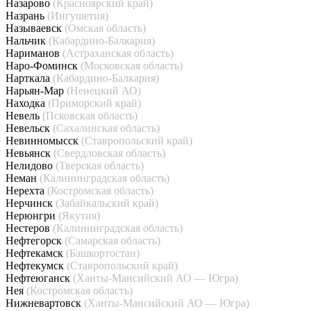
Назарово
(Красноярский край)
Назрань
(Ингушетия)
Называевск
(Омская область)
Нальчик
(Кабардино-Балкария)
Нариманов
(Астраханская область)
Наро-Фоминск
(Московская область)
Нарткала
(Кабардино-Балкария)
Нарьян-Мар
(Ненецкий АО)
Находка
(Приморский край)
Невель
(Псковская область)
Невельск
(Сахалинская область)
Невинномысск
(Ставропольский край)
Невьянск
(Свердловская область)
Нелидово
(Тверская область)
Неман
(Калининградская область)
Нерехта
(Костромская область)
Нерчинск
(Забайкальский край)
Нерюнгри
(Якутия)
Нестеров
(Калининградская область)
Нефтегорск
(Самарская область)
Нефтекамск
(Башкортостан)
Нефтекумск
(Ставропольский край)
Нефтеюганск
(Ханты-Мансийский АО — Югра)
Нея
(Костромская область)
Нижневартовск
(Ханты-Мансийский АО — Югра)