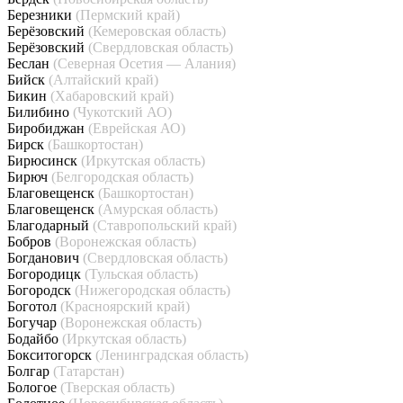
Березники
(Пермский край)
Берёзовский
(Кемеровская область)
Берёзовский
(Свердловская область)
Беслан
(Северная Осетия — Алания)
Бийск
(Алтайский край)
Бикин
(Хабаровский край)
Билибино
(Чукотский АО)
Биробиджан
(Еврейская АО)
Бирск
(Башкортостан)
Бирюсинск
(Иркутская область)
Бирюч
(Белгородская область)
Благовещенск
(Башкортостан)
Благовещенск
(Амурская область)
Благодарный
(Ставропольский край)
Бобров
(Воронежская область)
Богданович
(Свердловская область)
Богородицк
(Тульская область)
Богородск
(Нижегородская область)
Боготол
(Красноярский край)
Богучар
(Воронежская область)
Бодайбо
(Иркутская область)
Бокситогорск
(Ленинградская область)
Болгар
(Татарстан)
Бологое
(Тверская область)