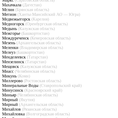
Маркс
(Саратовская область)
Махачкала
(Дагестан)
Мглин
(Брянская область)
Мегион
(Ханты-Мансийский АО — Югра)
Медвежьегорск
(Карелия)
Медногорск
(Оренбургская область)
Медынь
(Калужская область)
Межгорье
(Башкортостан)
Междуреченск
(Кемеровская область)
Мезень
(Архангельская область)
Меленки
(Владимирская область)
Мелеуз
(Башкортостан)
Менделеевск
(Татарстан)
Мензелинск
(Татарстан)
Мещовск
(Калужская область)
Миасс
(Челябинская область)
Микунь
(Коми)
Миллерово
(Ростовская область)
Минеральные Воды
(Ставропольский край)
Минусинск
(Красноярский край)
Миньяр
(Челябинская область)
Мирный
(Якутия)
Мирный
(Архангельская область)
Михайлов
(Рязанская область)
Михайловка
(Волгоградская область)