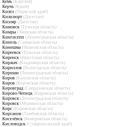
Кемь
(Карелия)
Керчь
(Крым)
Кизел
(Пермский край)
Кизилюрт
(Дагестан)
Кизляр
(Дагестан)
Кимовск
(Тульская область)
Кимры
(Тверская область)
Кингисепп
(Ленинградская область)
Кинель
(Самарская область)
Кинешма
(Ивановская область)
Киреевск
(Тульская область)
Киренск
(Иркутская область)
Киржач
(Владимирская область)
Кириллов
(Вологодская область)
Кириши
(Ленинградская область)
Киров
(Калужская область)
Киров
(Кировская область)
Кировград
(Свердловская область)
Кирово-Чепецк
(Кировская область)
Кировск
(Ленинградская область)
Кировск
(Мурманская область)
Кирс
(Кировская область)
Кирсанов
(Тамбовская область)
Киселёвск
(Кемеровская область)
Кисловодск
(Ставропольский край)