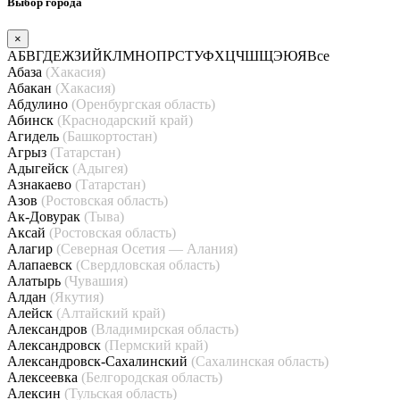
Выбор города
×
А
Б
В
Г
Д
Е
Ж
З
И
Й
К
Л
М
Н
О
П
Р
С
Т
У
Ф
Х
Ц
Ч
Ш
Щ
Э
Ю
Я
Все
Абаза
(Хакасия)
Абакан
(Хакасия)
Абдулино
(Оренбургская область)
Абинск
(Краснодарский край)
Агидель
(Башкортостан)
Агрыз
(Татарстан)
Адыгейск
(Адыгея)
Азнакаево
(Татарстан)
Азов
(Ростовская область)
Ак-Довурак
(Тыва)
Аксай
(Ростовская область)
Алагир
(Северная Осетия — Алания)
Алапаевск
(Свердловская область)
Алатырь
(Чувашия)
Алдан
(Якутия)
Алейск
(Алтайский край)
Александров
(Владимирская область)
Александровск
(Пермский край)
Александровск-Сахалинский
(Сахалинская область)
Алексеевка
(Белгородская область)
Алексин
(Тульская область)