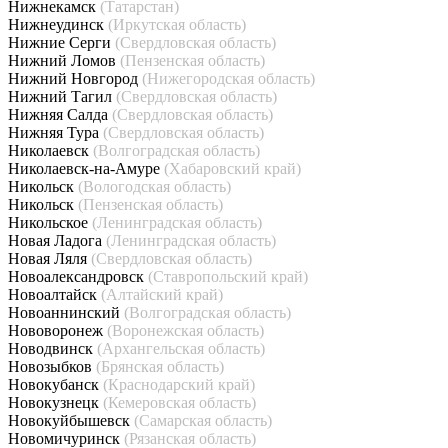
Нижнекамск
(Татарстан)
Нижнеудинск
(Иркутская область)
Нижние Серги
(Свердловская область)
Нижний Ломов
(Пензенская область)
Нижний Новгород
(Нижегородская область)
Нижний Тагил
(Свердловская область)
Нижняя Салда
(Свердловская область)
Нижняя Тура
(Свердловская область)
Николаевск
(Волгоградская область)
Николаевск-на-Амуре
(Хабаровский край)
Никольск
(Вологодская область)
Никольск
(Пензенская область)
Никольское
(Ленинградская область)
Новая Ладога
(Ленинградская область)
Новая Ляля
(Свердловская область)
Новоалександровск
(Ставропольский край)
Новоалтайск
(Алтайский край)
Новоаннинский
(Волгоградская область)
Нововоронеж
(Воронежская область)
Новодвинск
(Архангельская область)
Новозыбков
(Брянская область)
Новокубанск
(Краснодарский край)
Новокузнецк
(Кемеровская область)
Новокуйбышевск
(Самарская область)
Новомичуринск
(Рязанская область)