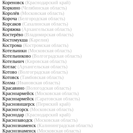
Кореновск
(Краснодарский край)
Коркино
(Челябинская область)
Королёв
(Московская область)
Короча
(Белгородская область)
Корсаков
(Сахалинская область)
Коряжма
(Архангельская область)
Костерёво
(Владимирская область)
Костомукша
(Карелия)
Кострома
(Костромская область)
Котельники
(Московская область)
Котельниково
(Волгоградская область)
Котельнич
(Кировская область)
Котлас
(Архангельская область)
Котово
(Волгоградская область)
Котовск
(Тамбовская область)
Кохма
(Ивановская область)
Красавино
(Вологодская область)
Красноармейск
(Московская область)
Красноармейск
(Саратовская область)
Красновишерск
(Пермский край)
Красногорск
(Московская область)
Краснодар
(Краснодарский край)
Краснозаводск
(Московская область)
Краснознаменск
(Калининградская область)
Краснознаменск
(Московская область)