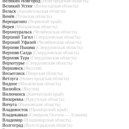
Великий Новгород
(Новгородская область)
Великий Устюг
(Вологодская область)
Вельск
(Архангельская область)
Венёв
(Тульская область)
Верещагино
(Пермский край)
Верея
(Московская область)
Верхнеуральск
(Челябинская область)
Верхний Тагил
(Свердловская область)
Верхний Уфалей
(Челябинская область)
Верхняя Пышма
(Свердловская область)
Верхняя Салда
(Свердловская область)
Верхняя Тура
(Свердловская область)
Верхотурье
(Свердловская область)
Верхоянск
(Якутия)
Весьегонск
(Тверская область)
Ветлуга
(Нижегородская область)
Видное
(Московская область)
Вилюйск
(Якутия)
Вилючинск
(Камчатский край)
Вихоревка
(Иркутская область)
Вичуга
(Ивановская область)
Владивосток
(Приморский край)
Владикавказ
(Северная Осетия — Алания)
Владимир
(Владимирская область)
Волгоград
(Волгоградская область)