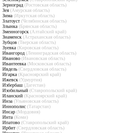
Зерноград
(Ростовская область)
Зея
(Амурская область)
Зима
(Иркутская область)
Златоуст
(Челябинская область)
Злынка
(Брянская область)
Змеиногорск
(Алтайский край)
Знаменск
(Астраханская область)
Зубцов
(Тверская область)
Зуевка
(Кировская область)
Ивангород
(Ленинградская область)
Иваново
(Ивановская область)
Ивантеевка
(Московская область)
Ивдель
(Свердловская область)
Игарка
(Красноярский край)
Ижевск
(Удмуртия)
Избербаш
(Дагестан)
Изобильный
(Ставропольский край)
Иланский
(Красноярский край)
Инза
(Ульяновская область)
Иннополис
(Татарстан)
Инсар
(Мордовия)
Инта
(Коми)
Ипатово
(Ставропольский край)
Ирбит
(Свердловская область)