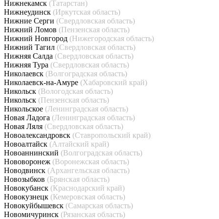
Нижнекамск
(Татарстан)
Нижнеудинск
(Иркутская область)
Нижние Серги
(Свердловская область)
Нижний Ломов
(Пензенская область)
Нижний Новгород
(Нижегородская область)
Нижний Тагил
(Свердловская область)
Нижняя Салда
(Свердловская область)
Нижняя Тура
(Свердловская область)
Николаевск
(Волгоградская область)
Николаевск-на-Амуре
(Хабаровский край)
Никольск
(Вологодская область)
Никольск
(Пензенская область)
Никольское
(Ленинградская область)
Новая Ладога
(Ленинградская область)
Новая Ляля
(Свердловская область)
Новоалександровск
(Ставропольский край)
Новоалтайск
(Алтайский край)
Новоаннинский
(Волгоградская область)
Нововоронеж
(Воронежская область)
Новодвинск
(Архангельская область)
Новозыбков
(Брянская область)
Новокубанск
(Краснодарский край)
Новокузнецк
(Кемеровская область)
Новокуйбышевск
(Самарская область)
Новомичуринск
(Рязанская область)