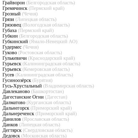
Грайворон
(Белгородская область)
Гремячинск
(Пермский край)
Грозный
(Чечня)
Грязи
(Липецкая область)
Грязовец
(Вологодская область)
Губаха
(Пермский край)
Губкин
(Белгородская область)
Губкинский
(Ямало-Ненецкий АО)
Гудермес
(Чечня)
Гуково
(Ростовская область)
Гулькевичи
(Краснодарский край)
Гурьевск
(Калининградская область)
Гурьевск
(Кемеровская область)
Гусев
(Калининградская область)
Гусиноозёрск
(Бурятия)
Гусь-Хрустальный
(Владимирская область)
Давлеканово
(Башкортостан)
Дагестанские Огни
(Дагестан)
Далматово
(Курганская область)
Дальнегорск
(Приморский край)
Дальнереченск
(Приморский край)
Данилов
(Ярославская область)
Данков
(Липецкая область)
Дегтярск
(Свердловская область)
Дедовск
(Московская область)