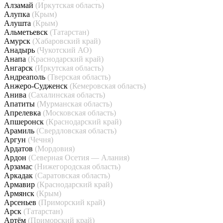
Алзамай
(Иркутская область)
Алупка
(Крым)
Алушта
(Крым)
Альметьевск
(Татарстан)
Амурск
(Хабаровский край)
Анадырь
(Чукотский АО)
Анапа
(Краснодарский край)
Ангарск
(Иркутская область)
Андреаполь
(Тверская область)
Анжеро-Судженск
(Кемеровская область)
Анива
(Сахалинская область)
Апатиты
(Мурманская область)
Апрелевка
(Московская область)
Апшеронск
(Краснодарский край)
Арамиль
(Свердловская область)
Аргун
(Чечня)
Ардатов
(Мордовия)
Ардон
(Северная Осетия — Алания)
Арзамас
(Нижегородская область)
Аркадак
(Саратовская область)
Армавир
(Краснодарский край)
Армянск
(Крым)
Арсеньев
(Приморский край)
Арск
(Татарстан)
Артём
(Приморский край)