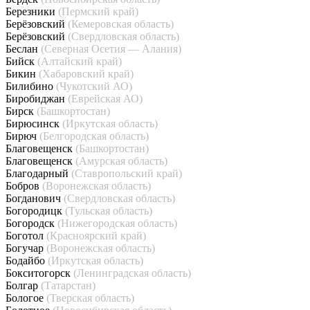
Березники
(Пермский край)
Берёзовский
(Кемеровская область)
Берёзовский
(Свердловская область)
Беслан
(Северная Осетия — Алания)
Бийск
(Алтайский край)
Бикин
(Хабаровский край)
Билибино
(Чукотский АО)
Биробиджан
(Еврейская АО)
Бирск
(Башкортостан)
Бирюсинск
(Иркутская область)
Бирюч
(Белгородская область)
Благовещенск
(Башкортостан)
Благовещенск
(Амурская область)
Благодарный
(Ставропольский край)
Бобров
(Воронежская область)
Богданович
(Свердловская область)
Богородицк
(Тульская область)
Богородск
(Нижегородская область)
Боготол
(Красноярский край)
Богучар
(Воронежская область)
Бодайбо
(Иркутская область)
Бокситогорск
(Ленинградская область)
Болгар
(Татарстан)
Бологое
(Тверская область)