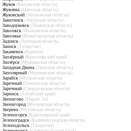
Жуков
(Калужская область)
Жуковка
(Брянская область)
Жуковский
(Московская область)
Завитинск
(Амурская область)
Заводоуковск
(Тюменская область)
Заволжск
(Ивановская область)
Заволжье
(Нижегородская область)
Задонск
(Липецкая область)
Заинск
(Татарстан)
Закаменск
(Бурятия)
Заозёрный
(Красноярский край)
Заозёрск
(Мурманская область)
Западная Двина
(Тверская область)
Заполярный
(Мурманская область)
Зарайск
(Московская область)
Заречный
(Пензенская область)
Заречный
(Свердловская область)
Заринск
(Алтайский край)
Звенигово
(Марий Эл)
Звенигород
(Московская область)
Зверево
(Ростовская область)
Зеленогорск
(Красноярский край)
Зеленоградск
(Калининградская область)
Зеленодольск
(Татарстан)
Зеленокумск
(Ставропольский край)