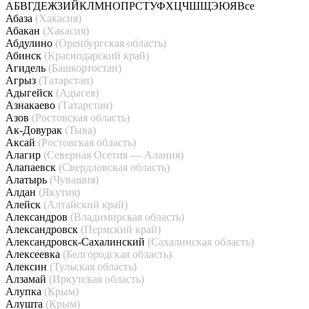
А
Б
В
Г
Д
Е
Ж
З
И
Й
К
Л
М
Н
О
П
Р
С
Т
У
Ф
Х
Ц
Ч
Ш
Щ
Э
Ю
Я
Все
Абаза
(Хакасия)
Абакан
(Хакасия)
Абдулино
(Оренбургская область)
Абинск
(Краснодарский край)
Агидель
(Башкортостан)
Агрыз
(Татарстан)
Адыгейск
(Адыгея)
Азнакаево
(Татарстан)
Азов
(Ростовская область)
Ак-Довурак
(Тыва)
Аксай
(Ростовская область)
Алагир
(Северная Осетия — Алания)
Алапаевск
(Свердловская область)
Алатырь
(Чувашия)
Алдан
(Якутия)
Алейск
(Алтайский край)
Александров
(Владимирская область)
Александровск
(Пермский край)
Александровск-Сахалинский
(Сахалинская область)
Алексеевка
(Белгородская область)
Алексин
(Тульская область)
Алзамай
(Иркутская область)
Алупка
(Крым)
Алушта
(Крым)