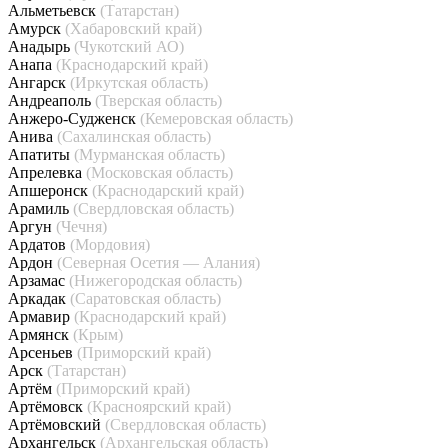
Альметьевск
(Татарстан)
Амурск
(Хабаровский край)
Анадырь
(Чукотский АО)
Анапа
(Краснодарский край)
Ангарск
(Иркутская область)
Андреаполь
(Тверская область)
Анжеро-Судженск
(Кемеровская область)
Анива
(Сахалинская область)
Апатиты
(Мурманская область)
Апрелевка
(Московская область)
Апшеронск
(Краснодарский край)
Арамиль
(Свердловская область)
Аргун
(Чечня)
Ардатов
(Мордовия)
Ардон
(Северная Осетия — Алания)
Арзамас
(Нижегородская область)
Аркадак
(Саратовская область)
Армавир
(Краснодарский край)
Армянск
(Крым)
Арсеньев
(Приморский край)
Арск
(Татарстан)
Артём
(Приморский край)
Артёмовск
(Красноярский край)
Артёмовский
(Свердловская область)
Архангельск
(Архангельская область)