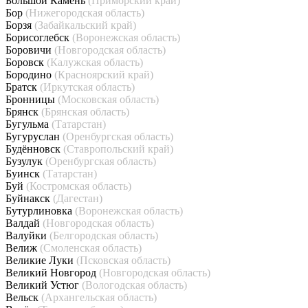
Большой Камень
(Приморский край)
Бор
(Нижегородская область)
Борзя
(Забайкальский край)
Борисоглебск
(Воронежская область)
Боровичи
(Новгородская область)
Боровск
(Калужская область)
Бородино
(Красноярский край)
Братск
(Иркутская область)
Бронницы
(Московская область)
Брянск
(Брянская область)
Бугульма
(Татарстан)
Бугуруслан
(Оренбургская область)
Будённовск
(Ставропольский край)
Бузулук
(Оренбургская область)
Буинск
(Татарстан)
Буй
(Костромская область)
Буйнакск
(Дагестан)
Бутурлиновка
(Воронежская область)
Валдай
(Новгородская область)
Валуйки
(Белгородская область)
Велиж
(Смоленская область)
Великие Луки
(Псковская область)
Великий Новгород
(Новгородская область)
Великий Устюг
(Вологодская область)
Вельск
(Архангельская область)