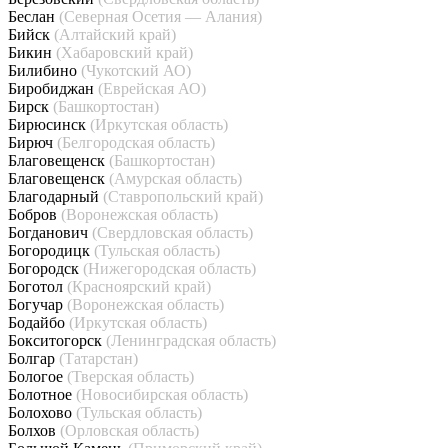
Беслан
(Северная Осетия — Алания)
Бийск
(Алтайский край)
Бикин
(Хабаровский край)
Билибино
(Чукотский АО)
Биробиджан
(Еврейская АО)
Бирск
(Башкортостан)
Бирюсинск
(Иркутская область)
Бирюч
(Белгородская область)
Благовещенск
(Башкортостан)
Благовещенск
(Амурская область)
Благодарный
(Ставропольский край)
Бобров
(Воронежская область)
Богданович
(Свердловская область)
Богородицк
(Тульская область)
Богородск
(Нижегородская область)
Боготол
(Красноярский край)
Богучар
(Воронежская область)
Бодайбо
(Иркутская область)
Бокситогорск
(Ленинградская область)
Болгар
(Татарстан)
Бологое
(Тверская область)
Болотное
(Новосибирская область)
Болохово
(Тульская область)
Болхов
(Орловская область)