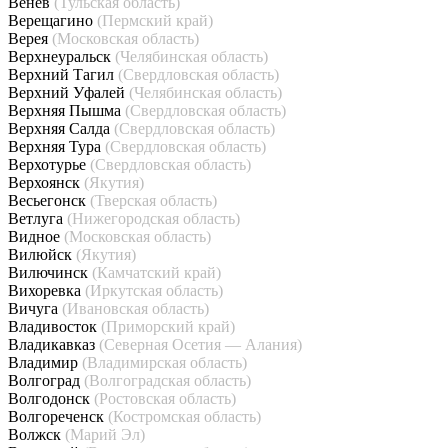
Венёв
(Тульская область)
Верещагино
(Пермский край)
Верея
(Московская область)
Верхнеуральск
(Челябинская область)
Верхний Тагил
(Свердловская область)
Верхний Уфалей
(Челябинская область)
Верхняя Пышма
(Свердловская область)
Верхняя Салда
(Свердловская область)
Верхняя Тура
(Свердловская область)
Верхотурье
(Свердловская область)
Верхоянск
(Якутия)
Весьегонск
(Тверская область)
Ветлуга
(Нижегородская область)
Видное
(Московская область)
Вилюйск
(Якутия)
Вилючинск
(Камчатский край)
Вихоревка
(Иркутская область)
Вичуга
(Ивановская область)
Владивосток
(Приморский край)
Владикавказ
(Северная Осетия — Алания)
Владимир
(Владимирская область)
Волгоград
(Волгоградская область)
Волгодонск
(Ростовская область)
Волгореченск
(Костромская область)
Волжск
(Марий Эл)