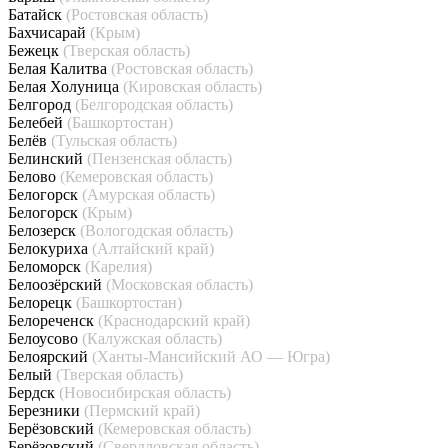
Батайск
(Ростовская область)
Бахчисарай
(Крым)
Бежецк
(Тверская область)
Белая Калитва
(Ростовская область)
Белая Холуница
(Кировская область)
Белгород
(Белгородская область)
Белебей
(Башкортостан)
Белёв
(Тульская область)
Белинский
(Пензенская область)
Белово
(Кемеровская область)
Белогорск
(Амурская область)
Белогорск
(Крым)
Белозерск
(Вологодская область)
Белокуриха
(Алтайский край)
Беломорск
(Карелия)
Белоозёрский
(Московская область)
Белорецк
(Башкортостан)
Белореченск
(Краснодарский край)
Белоусово
(Калужская область)
Белоярский
(Ханты-Мансийский АО — Югра)
Белый
(Тверская область)
Бердск
(Новосибирская область)
Березники
(Пермский край)
Берёзовский
(Кемеровская область)
Берёзовский
(Свердловская область)