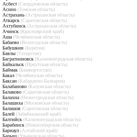
Асбест
(Свердловская область)
Асино
(Томская область)
Астрахань
(Астраханская область)
Аткарск
(Саратовская область)
Ахтубинск
(Астраханская область)
Ачинск
(Красноярский край)
Аша
(Челябинская область)
Бабаево
(Вологодская область)
Бабушкин
(Бурятия)
Бавлы
(Татарстан)
Багратионовск
(Калининградская область)
Байкальск
(Иркутская область)
Баймак
(Башкортостан)
Бакал
(Челябинская область)
Баксан
(Кабардино-Балкария)
Балабаново
(Калужская область)
Балаково
(Саратовская область)
Балахна
(Нижегородская область)
Балашиха
(Московская область)
Балашов
(Саратовская область)
Балей
(Забайкальский край)
Балтийск
(Калининградская область)
Барабинск
(Новосибирская область)
Барнаул
(Алтайский край)
Барыш
(Ульяновская область)