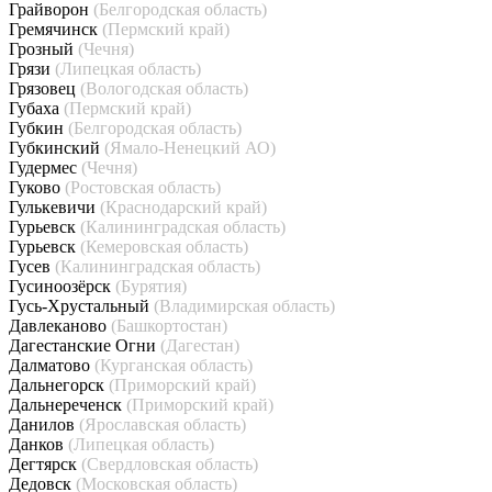
Грайворон
(Белгородская область)
Гремячинск
(Пермский край)
Грозный
(Чечня)
Грязи
(Липецкая область)
Грязовец
(Вологодская область)
Губаха
(Пермский край)
Губкин
(Белгородская область)
Губкинский
(Ямало-Ненецкий АО)
Гудермес
(Чечня)
Гуково
(Ростовская область)
Гулькевичи
(Краснодарский край)
Гурьевск
(Калининградская область)
Гурьевск
(Кемеровская область)
Гусев
(Калининградская область)
Гусиноозёрск
(Бурятия)
Гусь-Хрустальный
(Владимирская область)
Давлеканово
(Башкортостан)
Дагестанские Огни
(Дагестан)
Далматово
(Курганская область)
Дальнегорск
(Приморский край)
Дальнереченск
(Приморский край)
Данилов
(Ярославская область)
Данков
(Липецкая область)
Дегтярск
(Свердловская область)
Дедовск
(Московская область)