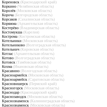
Кореновск
(Краснодарский край)
Коркино
(Челябинская область)
Королёв
(Московская область)
Короча
(Белгородская область)
Корсаков
(Сахалинская область)
Коряжма
(Архангельская область)
Костерёво
(Владимирская область)
Костомукша
(Карелия)
Кострома
(Костромская область)
Котельники
(Московская область)
Котельниково
(Волгоградская область)
Котельнич
(Кировская область)
Котлас
(Архангельская область)
Котово
(Волгоградская область)
Котовск
(Тамбовская область)
Кохма
(Ивановская область)
Красавино
(Вологодская область)
Красноармейск
(Московская область)
Красноармейск
(Саратовская область)
Красновишерск
(Пермский край)
Красногорск
(Московская область)
Краснодар
(Краснодарский край)
Краснозаводск
(Московская область)
Краснознаменск
(Калининградская область)
Краснознаменск
(Московская область)