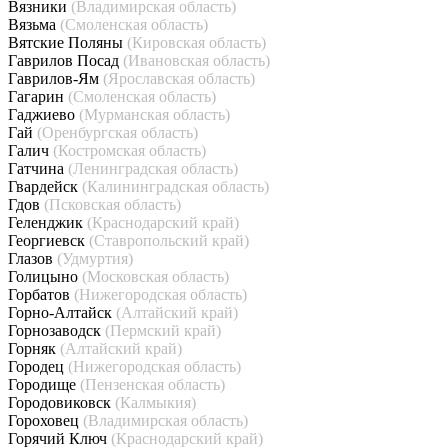
Вязники
(Владимирская область)
Вязьма
(Смоленская область)
Вятские Поляны
(Кировская область)
Гаврилов Посад
(Ивановская область)
Гаврилов-Ям
(Ярославская область)
Гагарин
(Смоленская область)
Гаджиево
(Мурманская область)
Гай
(Оренбургская область)
Галич
(Костромская область)
Гатчина
(Ленинградская область)
Гвардейск
(Калининградская область)
Гдов
(Псковская область)
Геленджик
(Краснодарский край)
Георгиевск
(Ставропольский край)
Глазов
(Удмуртия)
Голицыно
(Московская область)
Горбатов
(Нижегородская область)
Горно-Алтайск
(Алтайский край)
Горнозаводск
(Пермский край)
Горняк
(Алтайский край)
Городец
(Нижегородская область)
Городище
(Пензенская область)
Городовиковск
(Калмыкия)
Гороховец
(Владимирская область)
Горячий Ключ
(Краснодарский край)