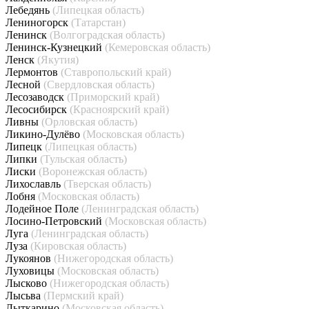
Лебедянь
(Липецкая область)
Лениногорск
(Татарстан)
Ленинск
(Волгоградская область)
Ленинск-Кузнецкий
(Кемеровская область)
Ленск
(Якутия)
Лермонтов
(Ставропольский край)
Лесной
(Свердловская область)
Лесозаводск
(Приморский край)
Лесосибирск
(Красноярский край)
Ливны
(Орловская область)
Ликино-Дулёво
(Московская область)
Липецк
(Липецкая область)
Липки
(Тульская область)
Лиски
(Воронежская область)
Лихославль
(Тверская область)
Лобня
(Московская область)
Лодейное Поле
(Ленинградская область)
Лосино-Петровский
(Московская область)
Луга
(Ленинградская область)
Луза
(Кировская область)
Лукоянов
(Нижегородская область)
Луховицы
(Московская область)
Лысково
(Нижегородская область)
Лысьва
(Пермский край)
Лыткарино
(Московская область)