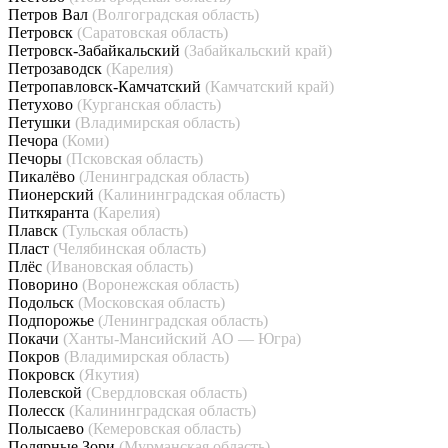
Петров Вал
(Волгоградская область)
Петровск
(Саратовская область)
Петровск-Забайкальский
(Забайкальский край)
Петрозаводск
(Карелия)
Петропавловск-Камчатский
(Камчатский край)
Петухово
(Курганская область)
Петушки
(Владимирская область)
Печора
(Коми)
Печоры
(Псковская область)
Пикалёво
(Ленинградская область)
Пионерский
(Калининградская область)
Питкяранта
(Карелия)
Плавск
(Тульская область)
Пласт
(Челябинская область)
Плёс
(Ивановская область)
Поворино
(Воронежская область)
Подольск
(Московская область)
Подпорожье
(Ленинградская область)
Покачи
(Ханты-Мансийский АО — Югра)
Покров
(Владимирская область)
Покровск
(Якутия)
Полевской
(Свердловская область)
Полесск
(Калининградская область)
Полысаево
(Кемеровская область)
Полярные Зори
(Мурманская область)