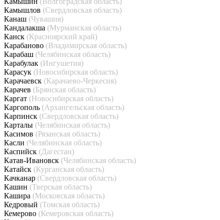
Камышин
(Волгоградская область)
Камышлов
(Свердловская область)
Канаш
(Чувашия)
Кандалакша
(Мурманская область)
Канск
(Красноярский край)
Карабаново
(Владимирская область)
Карабаш
(Челябинская область)
Карабулак
(Ингушетия)
Карасук
(Новосибирская область)
Карачаевск
(Карачаево-Черкесия)
Карачев
(Брянская область)
Каргат
(Новосибирская область)
Каргополь
(Архангельская область)
Карпинск
(Свердловская область)
Карталы
(Челябинская область)
Касимов
(Рязанская область)
Касли
(Челябинская область)
Каспийск
(Дагестан)
Катав-Ивановск
(Челябинская область)
Катайск
(Курганская область)
Качканар
(Свердловская область)
Кашин
(Тверская область)
Кашира
(Московская область)
Кедровый
(Томская область)
Кемерово
(Кемеровская область)