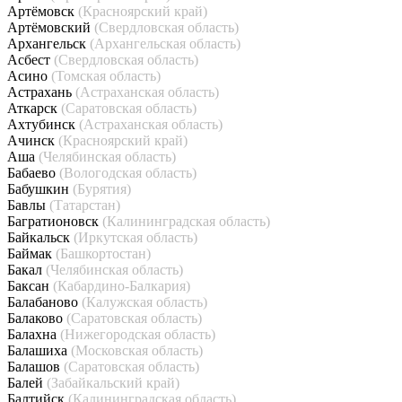
Артёмовск
(Красноярский край)
Артёмовский
(Свердловская область)
Архангельск
(Архангельская область)
Асбест
(Свердловская область)
Асино
(Томская область)
Астрахань
(Астраханская область)
Аткарск
(Саратовская область)
Ахтубинск
(Астраханская область)
Ачинск
(Красноярский край)
Аша
(Челябинская область)
Бабаево
(Вологодская область)
Бабушкин
(Бурятия)
Бавлы
(Татарстан)
Багратионовск
(Калининградская область)
Байкальск
(Иркутская область)
Баймак
(Башкортостан)
Бакал
(Челябинская область)
Баксан
(Кабардино-Балкария)
Балабаново
(Калужская область)
Балаково
(Саратовская область)
Балахна
(Нижегородская область)
Балашиха
(Московская область)
Балашов
(Саратовская область)
Балей
(Забайкальский край)
Балтийск
(Калининградская область)