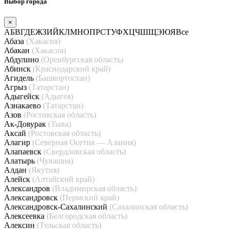
Выбор города
×
А
Б
В
Г
Д
Е
Ж
З
И
Й
К
Л
М
Н
О
П
Р
С
Т
У
Ф
Х
Ц
Ч
Ш
Щ
Э
Ю
Я
Все
Абаза
(Хакасия)
Абакан
(Хакасия)
Абдулино
(Оренбургская область)
Абинск
(Краснодарский край)
Агидель
(Башкортостан)
Агрыз
(Татарстан)
Адыгейск
(Адыгея)
Азнакаево
(Татарстан)
Азов
(Ростовская область)
Ак-Довурак
(Тыва)
Аксай
(Ростовская область)
Алагир
(Северная Осетия — Алания)
Алапаевск
(Свердловская область)
Алатырь
(Чувашия)
Алдан
(Якутия)
Алейск
(Алтайский край)
Александров
(Владимирская область)
Александровск
(Пермский край)
Александровск-Сахалинский
(Сахалинская область)
Алексеевка
(Белгородская область)
Алексин
(Тульская область)