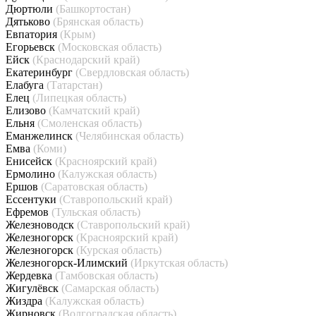
Дюртюли
(Башкортостан)
Дятьково
(Брянская область)
Евпатория
(Крым)
Егорьевск
(Московская область)
Ейск
(Краснодарский край)
Екатеринбург
(Свердловская область)
Елабуга
(Татарстан)
Елец
(Липецкая область)
Елизово
(Камчатский край)
Ельня
(Смоленская область)
Еманжелинск
(Челябинская область)
Емва
(Коми)
Енисейск
(Красноярский край)
Ермолино
(Калужская область)
Ершов
(Саратовская область)
Ессентуки
(Ставропольский край)
Ефремов
(Тульская область)
Железноводск
(Ставропольский край)
Железногорск
(Красноярский край)
Железногорск
(Курская область)
Железногорск-Илимский
(Иркутская область)
Жердевка
(Тамбовская область)
Жигулёвск
(Самарская область)
Жиздра
(Калужская область)
Жирновск
(Волгоградская область)