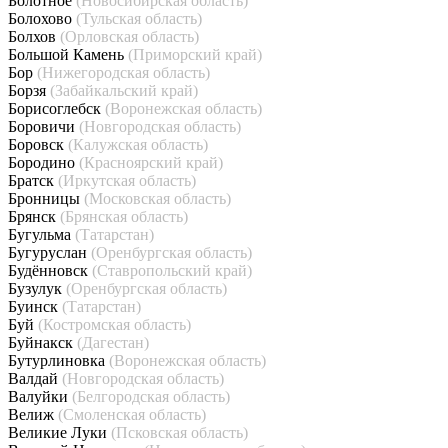
Болотное
(Новосибирская область)
Болохово
(Тульская область)
Болхов
(Орловская область)
Большой Камень
(Приморский край)
Бор
(Нижегородская область)
Борзя
(Забайкальский край)
Борисоглебск
(Воронежская область)
Боровичи
(Новгородская область)
Боровск
(Калужская область)
Бородино
(Красноярский край)
Братск
(Иркутская область)
Бронницы
(Московская область)
Брянск
(Брянская область)
Бугульма
(Татарстан)
Бугуруслан
(Оренбургская область)
Будённовск
(Ставропольский край)
Бузулук
(Оренбургская область)
Буинск
(Татарстан)
Буй
(Костромская область)
Буйнакск
(Дагестан)
Бутурлиновка
(Воронежская область)
Валдай
(Новгородская область)
Валуйки
(Белгородская область)
Велиж
(Смоленская область)
Великие Луки
(Псковская область)