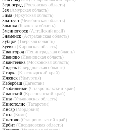
Зерноград
(Ростовская область)
Зея
(Амурская область)
Зима
(Иркутская область)
Златоуст
(Челябинская область)
Злынка
(Брянская область)
Змеиногорск
(Алтайский край)
Знаменск
(Астраханская область)
Зубцов
(Тверская область)
Зуевка
(Кировская область)
Ивангород
(Ленинградская область)
Иваново
(Ивановская область)
Ивантеевка
(Московская область)
Ивдель
(Свердловская область)
Игарка
(Красноярский край)
Ижевск
(Удмуртия)
Избербаш
(Дагестан)
Изобильный
(Ставропольский край)
Иланский
(Красноярский край)
Инза
(Ульяновская область)
Иннополис
(Татарстан)
Инсар
(Мордовия)
Инта
(Коми)
Ипатово
(Ставропольский край)
Ирбит
(Свердловская область)