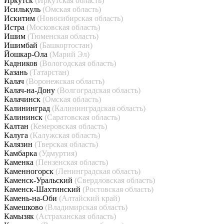
Иркутск
(Иркутская область)
Исилькуль
(Омская область)
Искитим
(Новосибирская область)
Истра
(Московская область)
Ишим
(Тюменская область)
Ишимбай
(Башкортостан)
Йошкар-Ола
(Марий Эл)
Кадников
(Вологодская область)
Казань
(Татарстан)
Калач
(Воронежская область)
Калач-на-Дону
(Волгоградская область)
Калачинск
(Омская область)
Калининград
(Калининградская область)
Калининск
(Саратовская область)
Калтан
(Кемеровская область)
Калуга
(Калужская область)
Калязин
(Тверская область)
Камбарка
(Удмуртия)
Каменка
(Пензенская область)
Каменногорск
(Ленинградская область)
Каменск-Уральский
(Свердловская область)
Каменск-Шахтинский
(Ростовская область)
Камень-на-Оби
(Алтайский край)
Камешково
(Владимирская область)
Камызяк
(Астраханская область)