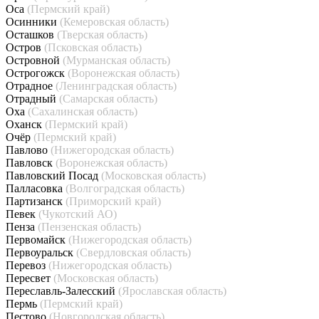
Оса
(Пермский край)
Осинники
(Кемеровская область)
Осташков
(Тверская область)
Остров
(Псковская область)
Островной
(Мурманская область)
Острогожск
(Воронежская область)
Отрадное
(Ленинградская область)
Отрадный
(Самарская область)
Оха
(Сахалинская область)
Оханск
(Пермский край)
Очёр
(Пермский край)
Павлово
(Нижегородская область)
Павловск
(Воронежская область)
Павловский Посад
(Московская область)
Палласовка
(Волгоградская область)
Партизанск
(Приморский край)
Певек
(Чукотский АО)
Пенза
(Пензенская область)
Первомайск
(Нижегородская область)
Первоуральск
(Свердловская область)
Перевоз
(Нижегородская область)
Пересвет
(Московская область)
Переславль-Залесский
(Ярославская область)
Пермь
(Пермский край)
Пестово
(Новгородская область)