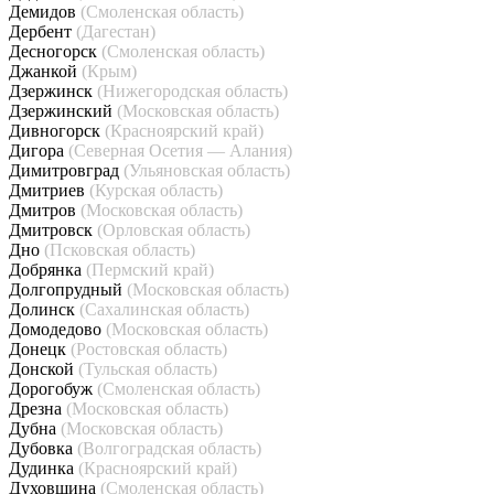
Демидов
(Смоленская область)
Дербент
(Дагестан)
Десногорск
(Смоленская область)
Джанкой
(Крым)
Дзержинск
(Нижегородская область)
Дзержинский
(Московская область)
Дивногорск
(Красноярский край)
Дигора
(Северная Осетия — Алания)
Димитровград
(Ульяновская область)
Дмитриев
(Курская область)
Дмитров
(Московская область)
Дмитровск
(Орловская область)
Дно
(Псковская область)
Добрянка
(Пермский край)
Долгопрудный
(Московская область)
Долинск
(Сахалинская область)
Домодедово
(Московская область)
Донецк
(Ростовская область)
Донской
(Тульская область)
Дорогобуж
(Смоленская область)
Дрезна
(Московская область)
Дубна
(Московская область)
Дубовка
(Волгоградская область)
Дудинка
(Красноярский край)
Духовщина
(Смоленская область)