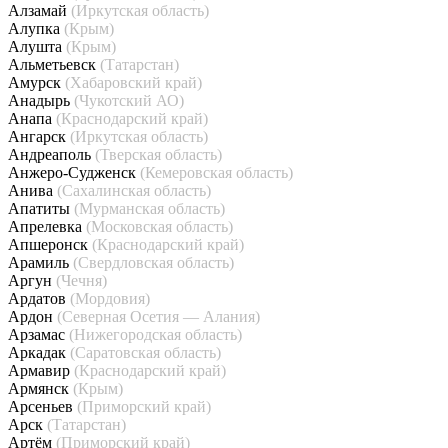
Алзамай
(Иркутская область)
Алупка
(Крым)
Алушта
(Крым)
Альметьевск
(Татарстан)
Амурск
(Хабаровский край)
Анадырь
(Чукотский АО)
Анапа
(Краснодарский край)
Ангарск
(Иркутская область)
Андреаполь
(Тверская область)
Анжеро-Судженск
(Кемеровская область)
Анива
(Сахалинская область)
Апатиты
(Мурманская область)
Апрелевка
(Московская область)
Апшеронск
(Краснодарский край)
Арамиль
(Свердловская область)
Аргун
(Чечня)
Ардатов
(Мордовия)
Ардон
(Северная Осетия — Алания)
Арзамас
(Нижегородская область)
Аркадак
(Саратовская область)
Армавир
(Краснодарский край)
Армянск
(Крым)
Арсеньев
(Приморский край)
Арск
(Татарстан)
Артём
(Приморский край)