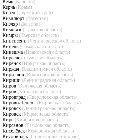
Кемь
(Карелия)
Керчь
(Крым)
Кизел
(Пермский край)
Кизилюрт
(Дагестан)
Кизляр
(Дагестан)
Кимовск
(Тульская область)
Кимры
(Тверская область)
Кингисепп
(Ленинградская область)
Кинель
(Самарская область)
Кинешма
(Ивановская область)
Киреевск
(Тульская область)
Киренск
(Иркутская область)
Киржач
(Владимирская область)
Кириллов
(Вологодская область)
Кириши
(Ленинградская область)
Киров
(Калужская область)
Киров
(Кировская область)
Кировград
(Свердловская область)
Кирово-Чепецк
(Кировская область)
Кировск
(Ленинградская область)
Кировск
(Мурманская область)
Кирс
(Кировская область)
Кирсанов
(Тамбовская область)
Киселёвск
(Кемеровская область)
Кисловодск
(Ставропольский край)