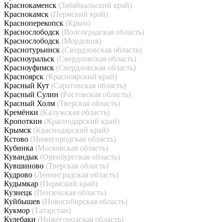
Краснокаменск
(Забайкальский край)
Краснокамск
(Пермский край)
Красноперекопск
(Крым)
Краснослободск
(Волгоградская область)
Краснослободск
(Мордовия)
Краснотурьинск
(Свердловская область)
Красноуральск
(Свердловская область)
Красноуфимск
(Свердловская область)
Красноярск
(Красноярский край)
Красный Кут
(Саратовская область)
Красный Сулин
(Ростовская область)
Красный Холм
(Тверская область)
Кремёнки
(Калужская область)
Кропоткин
(Краснодарский край)
Крымск
(Краснодарский край)
Кстово
(Нижегородская область)
Кубинка
(Московская область)
Кувандык
(Оренбургская область)
Кувшиново
(Тверская область)
Кудрово
(Ленинградская область)
Кудымкар
(Пермский край)
Кузнецк
(Пензенская область)
Куйбышев
(Новосибирская область)
Кукмор
(Татарстан)
Кулебаки
(Нижегородская область)