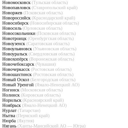
Новомосковск
(Тульская область)
Новопавловск
(Ставропольский край)
Новоржев
(Псковская область)
Новороссийск
(Краснодарский край)
Новосибирск
(Новосибирская область)
Новосиль
(Орловская область)
Новосокольники
(Псковская область)
Новотроицк
(Оренбургская область)
Новоузенск
(Саратовская область)
Новоульяновск
(Ульяновская область)
Новоуральск
(Свердловская область)
Новохопёрск
(Воронежская область)
Новочебоксарск
(Чувашия)
Новочеркасск
(Ростовская область)
Новошахтинск
(Ростовская область)
Новый Оскол
(Белгородская область)
Новый Уренгой
(Ямало-Ненецкий АО)
Ногинск
(Московская область)
Нолинск
(Кировская область)
Норильск
(Красноярский край)
Ноябрьск
(Ямало-Ненецкий АО)
Нурлат
(Татарстан)
Нытва
(Пермский край)
Нюрба
(Якутия)
Нягань
(Ханты-Мансийский АО — Югра)