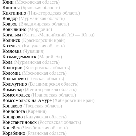
Клин
(Московская область)
Клинцы
(Брянская область)
Княгинино
(Нижегородская область)
Ковдор
(Мурманская область)
Ковров
(Владимирская область)
Ковылкино
(Мордовия)
Когалым
(Ханты-Мансийский АО — Югра)
Кодинск
(Красноярский край)
Козельск
(Калужская область)
Козловка
(Чувашия)
Козьмодемьянск
(Марий Эл)
Кола
(Мурманская область)
Кологрив
(Костромская область)
Коломна
(Московская область)
Колпашево
(Томская область)
Кольчугино
(Владимирская область)
Коммунар
(Ленинградская область)
Комсомольск
(Ивановская область)
Комсомольск-на-Амуре
(Хабаровский край)
Конаково
(Тверская область)
Кондопога
(Карелия)
Кондрово
(Калужская область)
Константиновск
(Ростовская область)
Копейск
(Челябинская область)
Кораблино
(Рязанская область)