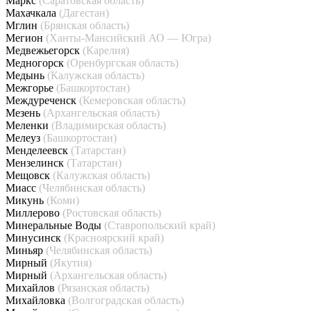
Маркс
(Саратовская область)
Махачкала
(Дагестан)
Мглин
(Брянская область)
Мегион
(Ханты-Мансийский АО — Югра)
Медвежьегорск
(Карелия)
Медногорск
(Оренбургская область)
Медынь
(Калужская область)
Межгорье
(Башкортостан)
Междуреченск
(Кемеровская область)
Мезень
(Архангельская область)
Меленки
(Владимирская область)
Мелеуз
(Башкортостан)
Менделеевск
(Татарстан)
Мензелинск
(Татарстан)
Мещовск
(Калужская область)
Миасс
(Челябинская область)
Микунь
(Коми)
Миллерово
(Ростовская область)
Минеральные Воды
(Ставропольский край)
Минусинск
(Красноярский край)
Миньяр
(Челябинская область)
Мирный
(Якутия)
Мирный
(Архангельская область)
Михайлов
(Рязанская область)
Михайловка
(Волгоградская область)