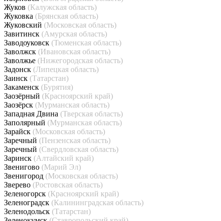
Жуков
(Калужская область)
Жуковка
(Брянская область)
Жуковский
(Московская область)
Завитинск
(Амурская область)
Заводоуковск
(Тюменская область)
Заволжск
(Ивановская область)
Заволжье
(Нижегородская область)
Задонск
(Липецкая область)
Заинск
(Татарстан)
Закаменск
(Бурятия)
Заозёрный
(Красноярский край)
Заозёрск
(Мурманская область)
Западная Двина
(Тверская область)
Заполярный
(Мурманская область)
Зарайск
(Московская область)
Заречный
(Пензенская область)
Заречный
(Свердловская область)
Заринск
(Алтайский край)
Звенигово
(Марий Эл)
Звенигород
(Московская область)
Зверево
(Ростовская область)
Зеленогорск
(Красноярский край)
Зеленоградск
(Калининградская область)
Зеленодольск
(Татарстан)
Зеленокумск
(Ставропольский край)