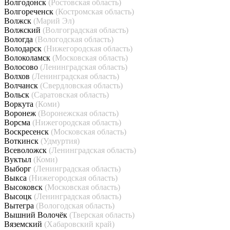
Волгодонск
(Ростовская область)
Волгореченск
(Костромская область)
Волжск
(Марий Эл)
Волжский
(Волгоградская область)
Вологда
(Вологодская область)
Володарск
(Нижегородская область)
Волоколамск
(Московская область)
Волосово
(Ленинградская область)
Волхов
(Ленинградская область)
Волчанск
(Свердловская область)
Вольск
(Саратовская область)
Воркута
(Коми)
Воронеж
(Воронежская область)
Ворсма
(Нижегородская область)
Воскресенск
(Московская область)
Воткинск
(Удмуртия)
Всеволожск
(Ленинградская область)
Вуктыл
(Коми)
Выборг
(Ленинградская область)
Выкса
(Нижегородская область)
Высоковск
(Московская область)
Высоцк
(Ленинградская область)
Вытегра
(Вологодская область)
Вышний Волочёк
(Тверская область)
Вяземский
(Хабаровский край)