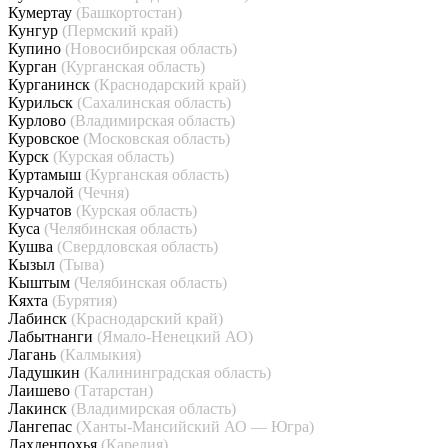
Кумертау
(Башкортостан)
Кунгур
(Пермский край)
Купино
(Новосибирская область)
Курган
(Курганская область)
Курганинск
(Краснодарский край)
Курильск
(Сахалинская область)
Курлово
(Владимирская область)
Куровское
(Московская область)
Курск
(Курская область)
Куртамыш
(Курганская область)
Курчалой
(Чечня)
Курчатов
(Курская область)
Куса
(Челябинская область)
Кушва
(Свердловская область)
Кызыл
(Тыва)
Кыштым
(Челябинская область)
Кяхта
(Бурятия)
Лабинск
(Краснодарский край)
Лабытнанги
(Ямало-Ненецкий АО)
Лагань
(Калмыкия)
Ладушкин
(Калининградская область)
Лаишево
(Татарстан)
Лакинск
(Владимирская область)
Лангепас
(Ханты-Мансийский АО — Югра)
Лахденпохья
(Карелия)