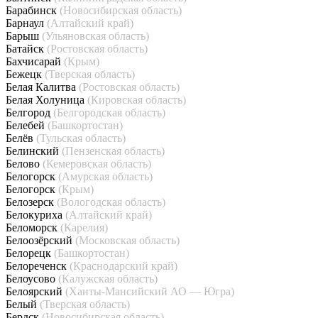
Барабинск
(Новосибирская область)
Барнаул
(Алтайский край)
Барыш
(Ульяновская область)
Батайск
(Ростовская область)
Бахчисарай
(Крым)
Бежецк
(Тверская область)
Белая Калитва
(Ростовская область)
Белая Холуница
(Кировская область)
Белгород
(Белгородская область)
Белебей
(Башкортостан)
Белёв
(Тульская область)
Белинский
(Пензенская область)
Белово
(Кемеровская область)
Белогорск
(Амурская область)
Белогорск
(Крым)
Белозерск
(Вологодская область)
Белокуриха
(Алтайский край)
Беломорск
(Карелия)
Белоозёрский
(Московская область)
Белорецк
(Башкортостан)
Белореченск
(Краснодарский край)
Белоусово
(Калужская область)
Белоярский
(Ханты-Мансийский АО — Югра)
Белый
(Тверская область)
Бердск
(Новосибирская область)