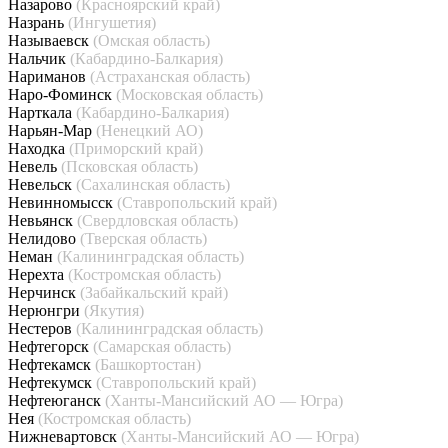
Назарово
(Красноярский край)
Назрань
(Ингушетия)
Называевск
(Омская область)
Нальчик
(Кабардино-Балкария)
Нариманов
(Астраханская область)
Наро-Фоминск
(Московская область)
Нарткала
(Кабардино-Балкария)
Нарьян-Мар
(Ненецкий АО)
Находка
(Приморский край)
Невель
(Псковская область)
Невельск
(Сахалинская область)
Невинномысск
(Ставропольский край)
Невьянск
(Свердловская область)
Нелидово
(Тверская область)
Неман
(Калининградская область)
Нерехта
(Костромская область)
Нерчинск
(Забайкальский край)
Нерюнгри
(Якутия)
Нестеров
(Калининградская область)
Нефтегорск
(Самарская область)
Нефтекамск
(Башкортостан)
Нефтекумск
(Ставропольский край)
Нефтеюганск
(Ханты-Мансийский АО — Югра)
Нея
(Костромская область)
Нижневартовск
(Ханты-Мансийский АО — Югра)