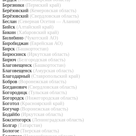
Березники
(Пермский край)
Берёзовский
(Кемеровская область)
Берёзовский
(Свердловская область)
Беслан
(Северная Осетия — Алания)
Бийск
(Алтайский край)
Бикин
(Хабаровский край)
Билибино
(Чукотский АО)
Биробиджан
(Еврейская АО)
Бирск
(Башкортостан)
Бирюсинск
(Иркутская область)
Бирюч
(Белгородская область)
Благовещенск
(Башкортостан)
Благовещенск
(Амурская область)
Благодарный
(Ставропольский край)
Бобров
(Воронежская область)
Богданович
(Свердловская область)
Богородицк
(Тульская область)
Богородск
(Нижегородская область)
Боготол
(Красноярский край)
Богучар
(Воронежская область)
Бодайбо
(Иркутская область)
Бокситогорск
(Ленинградская область)
Болгар
(Татарстан)
Бологое
(Тверская область)