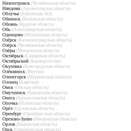
Нязепетровск
(Челябинская область)
Няндома
(Архангельская область)
Облучье
(Еврейская АО)
Обнинск
(Калужская область)
Обоянь
(Курская область)
Обь
(Новосибирская область)
Одинцово
(Московская область)
Озёрск
(Калининградская область)
Озёрск
(Челябинская область)
Озёры
(Московская область)
Октябрьск
(Самарская область)
Октябрьский
(Башкортостан)
Окуловка
(Новгородская область)
Олёкминск
(Якутия)
Оленегорск
(Мурманская область)
Олонец
(Карелия)
Омск
(Омская область)
Омутнинск
(Кировская область)
Онега
(Архангельская область)
Опочка
(Псковская область)
Орёл
(Орловская область)
Оренбург
(Оренбургская область)
Орехово-Зуево
(Московская область)
Орлов
(Кировская область)
Орск
(Оренбургская область)