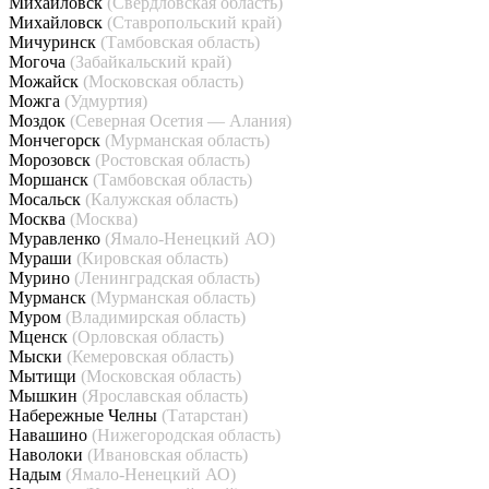
Михайловск
(Свердловская область)
Михайловск
(Ставропольский край)
Мичуринск
(Тамбовская область)
Могоча
(Забайкальский край)
Можайск
(Московская область)
Можга
(Удмуртия)
Моздок
(Северная Осетия — Алания)
Мончегорск
(Мурманская область)
Морозовск
(Ростовская область)
Моршанск
(Тамбовская область)
Мосальск
(Калужская область)
Москва
(Москва)
Муравленко
(Ямало-Ненецкий АО)
Мураши
(Кировская область)
Мурино
(Ленинградская область)
Мурманск
(Мурманская область)
Муром
(Владимирская область)
Мценск
(Орловская область)
Мыски
(Кемеровская область)
Мытищи
(Московская область)
Мышкин
(Ярославская область)
Набережные Челны
(Татарстан)
Навашино
(Нижегородская область)
Наволоки
(Ивановская область)
Надым
(Ямало-Ненецкий АО)