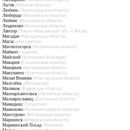
Льгов
(Курская область)
Любань
(Ленинградская область)
Люберцы
(Московская область)
Любим
(Ярославская область)
Людиново
(Калужская область)
Лянтор
(Ханты-Мансийский АО — Югра)
Магадан
(Магаданская область)
Магас
(Ингушетия)
Магнитогорск
(Челябинская область)
Майкоп
(Адыгея)
Майский
(Кабардино-Балкария)
Макаров
(Сахалинская область)
Макарьев
(Костромская область)
Макушино
(Курганская область)
Малая Вишера
(Новгородская область)
Малгобек
(Ингушетия)
Малмыж
(Кировская область)
Малоархангельск
(Орловская область)
Малоярославец
(Калужская область)
Мамадыш
(Татарстан)
Мамоново
(Калининградская область)
Мантурово
(Костромская область)
Мариинск
(Кемеровская область)
Мариинский Посад
(Чувашия)