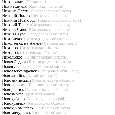
Нижнекамск
(Татарстан)
Нижнеудинск
(Иркутская область)
Нижние Серги
(Свердловская область)
Нижний Ломов
(Пензенская область)
Нижний Новгород
(Нижегородская область)
Нижний Тагил
(Свердловская область)
Нижняя Салда
(Свердловская область)
Нижняя Тура
(Свердловская область)
Николаевск
(Волгоградская область)
Николаевск-на-Амуре
(Хабаровский край)
Никольск
(Вологодская область)
Никольск
(Пензенская область)
Никольское
(Ленинградская область)
Новая Ладога
(Ленинградская область)
Новая Ляля
(Свердловская область)
Новоалександровск
(Ставропольский край)
Новоалтайск
(Алтайский край)
Новоаннинский
(Волгоградская область)
Нововоронеж
(Воронежская область)
Новодвинск
(Архангельская область)
Новозыбков
(Брянская область)
Новокубанск
(Краснодарский край)
Новокузнецк
(Кемеровская область)
Новокуйбышевск
(Самарская область)
Новомичуринск
(Рязанская область)