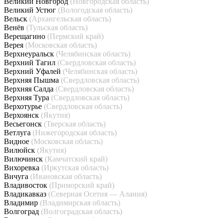
Великий Новгород
(Новгородская область)
Великий Устюг
(Вологодская область)
Вельск
(Архангельская область)
Венёв
(Тульская область)
Верещагино
(Пермский край)
Верея
(Московская область)
Верхнеуральск
(Челябинская область)
Верхний Тагил
(Свердловская область)
Верхний Уфалей
(Челябинская область)
Верхняя Пышма
(Свердловская область)
Верхняя Салда
(Свердловская область)
Верхняя Тура
(Свердловская область)
Верхотурье
(Свердловская область)
Верхоянск
(Якутия)
Весьегонск
(Тверская область)
Ветлуга
(Нижегородская область)
Видное
(Московская область)
Вилюйск
(Якутия)
Вилючинск
(Камчатский край)
Вихоревка
(Иркутская область)
Вичуга
(Ивановская область)
Владивосток
(Приморский край)
Владикавказ
(Северная Осетия — Алания)
Владимир
(Владимирская область)
Волгоград
(Волгоградская область)