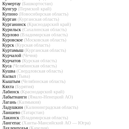
Кумертау
(Башкортостан)
Кунгур
(Пермский край)
Купино
(Новосибирская область)
Курган
(Курганская область)
Курганинск
(Краснодарский край)
Курильск
(Сахалинская область)
Курлово
(Владимирская область)
Куровское
(Московская область)
Курск
(Курская область)
Куртамыш
(Курганская область)
Курчалой
(Чечня)
Курчатов
(Курская область)
Куса
(Челябинская область)
Кушва
(Свердловская область)
Кызыл
(Тыва)
Кыштым
(Челябинская область)
Кяхта
(Бурятия)
Лабинск
(Краснодарский край)
Лабытнанги
(Ямало-Ненецкий АО)
Лагань
(Калмыкия)
Ладушкин
(Калининградская область)
Лаишево
(Татарстан)
Лакинск
(Владимирская область)
Лангепас
(Ханты-Мансийский АО — Югра)
Лахденпохья
(Карелия)