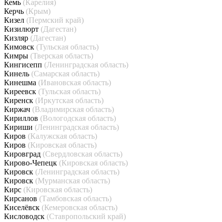
Кемь
(Карелия)
Керчь
(Крым)
Кизел
(Пермский край)
Кизилюрт
(Дагестан)
Кизляр
(Дагестан)
Кимовск
(Тульская область)
Кимры
(Тверская область)
Кингисепп
(Ленинградская область)
Кинель
(Самарская область)
Кинешма
(Ивановская область)
Киреевск
(Тульская область)
Киренск
(Иркутская область)
Киржач
(Владимирская область)
Кириллов
(Вологодская область)
Кириши
(Ленинградская область)
Киров
(Калужская область)
Киров
(Кировская область)
Кировград
(Свердловская область)
Кирово-Чепецк
(Кировская область)
Кировск
(Ленинградская область)
Кировск
(Мурманская область)
Кирс
(Кировская область)
Кирсанов
(Тамбовская область)
Киселёвск
(Кемеровская область)
Кисловодск
(Ставропольский край)