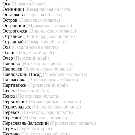
Оса
(Пермский край)
Осинники
(Кемеровская область)
Осташков
(Тверская область)
Остров
(Псковская область)
Островной
(Мурманская область)
Острогожск
(Воронежская область)
Отрадное
(Ленинградская область)
Отрадный
(Самарская область)
Оха
(Сахалинская область)
Оханск
(Пермский край)
Очёр
(Пермский край)
Павлово
(Нижегородская область)
Павловск
(Воронежская область)
Павловский Посад
(Московская область)
Палласовка
(Волгоградская область)
Партизанск
(Приморский край)
Певек
(Чукотский АО)
Пенза
(Пензенская область)
Первомайск
(Нижегородская область)
Первоуральск
(Свердловская область)
Перевоз
(Нижегородская область)
Пересвет
(Московская область)
Переславль-Залесский
(Ярославская область)
Пермь
(Пермский край)
Пестово
(Новгородская область)