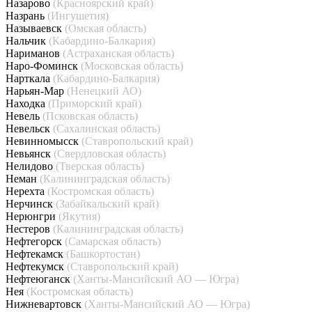
Назарово
(Красноярский край)
Назрань
(Ингушетия)
Называевск
(Омская область)
Нальчик
(Кабардино-Балкария)
Нариманов
(Астраханская область)
Наро-Фоминск
(Московская область)
Нарткала
(Кабардино-Балкария)
Нарьян-Мар
(Ненецкий АО)
Находка
(Приморский край)
Невель
(Псковская область)
Невельск
(Сахалинская область)
Невинномысск
(Ставропольский край)
Невьянск
(Свердловская область)
Нелидово
(Тверская область)
Неман
(Калининградская область)
Нерехта
(Костромская область)
Нерчинск
(Забайкальский край)
Нерюнгри
(Якутия)
Нестеров
(Калининградская область)
Нефтегорск
(Самарская область)
Нефтекамск
(Башкортостан)
Нефтекумск
(Ставропольский край)
Нефтеюганск
(Ханты-Мансийский АО — Югра)
Нея
(Костромская область)
Нижневартовск
(Ханты-Мансийский АО — Югра)