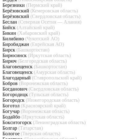
Березники
(Пермский край)
Берёзовский
(Кемеровская область)
Берёзовский
(Свердловская область)
Беслан
(Северная Осетия — Алания)
Бийск
(Алтайский край)
Бикин
(Хабаровский край)
Билибино
(Чукотский АО)
Биробиджан
(Еврейская АО)
Бирск
(Башкортостан)
Бирюсинск
(Иркутская область)
Бирюч
(Белгородская область)
Благовещенск
(Башкортостан)
Благовещенск
(Амурская область)
Благодарный
(Ставропольский край)
Бобров
(Воронежская область)
Богданович
(Свердловская область)
Богородицк
(Тульская область)
Богородск
(Нижегородская область)
Боготол
(Красноярский край)
Богучар
(Воронежская область)
Бодайбо
(Иркутская область)
Бокситогорск
(Ленинградская область)
Болгар
(Татарстан)
Бологое
(Тверская область)