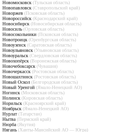
Новомосковск
(Тульская область)
Новопавловск
(Ставропольский край)
Новоржев
(Псковская область)
Новороссийск
(Краснодарский край)
Новосибирск
(Новосибирская область)
Новосиль
(Орловская область)
Новосокольники
(Псковская область)
Новотроицк
(Оренбургская область)
Новоузенск
(Саратовская область)
Новоульяновск
(Ульяновская область)
Новоуральск
(Свердловская область)
Новохопёрск
(Воронежская область)
Новочебоксарск
(Чувашия)
Новочеркасск
(Ростовская область)
Новошахтинск
(Ростовская область)
Новый Оскол
(Белгородская область)
Новый Уренгой
(Ямало-Ненецкий АО)
Ногинск
(Московская область)
Нолинск
(Кировская область)
Норильск
(Красноярский край)
Ноябрьск
(Ямало-Ненецкий АО)
Нурлат
(Татарстан)
Нытва
(Пермский край)
Нюрба
(Якутия)
Нягань
(Ханты-Мансийский АО — Югра)