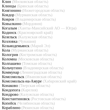
Клин
(Московская область)
Клинцы
(Брянская область)
Княгинино
(Нижегородская область)
Ковдор
(Мурманская область)
Ковров
(Владимирская область)
Ковылкино
(Мордовия)
Когалым
(Ханты-Мансийский АО — Югра)
Кодинск
(Красноярский край)
Козельск
(Калужская область)
Козловка
(Чувашия)
Козьмодемьянск
(Марий Эл)
Кола
(Мурманская область)
Кологрив
(Костромская область)
Коломна
(Московская область)
Колпашево
(Томская область)
Кольчугино
(Владимирская область)
Коммунар
(Ленинградская область)
Комсомольск
(Ивановская область)
Комсомольск-на-Амуре
(Хабаровский край)
Конаково
(Тверская область)
Кондопога
(Карелия)
Кондрово
(Калужская область)
Константиновск
(Ростовская область)
Копейск
(Челябинская область)
Кораблино
(Рязанская область)