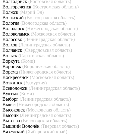
Волгодонск
(Ростовская область)
Волгореченск
(Костромская область)
Волжск
(Марий Эл)
Волжский
(Волгоградская область)
Вологда
(Вологодская область)
Володарск
(Нижегородская область)
Волоколамск
(Московская область)
Волосово
(Ленинградская область)
Волхов
(Ленинградская область)
Волчанск
(Свердловская область)
Вольск
(Саратовская область)
Воркута
(Коми)
Воронеж
(Воронежская область)
Ворсма
(Нижегородская область)
Воскресенск
(Московская область)
Воткинск
(Удмуртия)
Всеволожск
(Ленинградская область)
Вуктыл
(Коми)
Выборг
(Ленинградская область)
Выкса
(Нижегородская область)
Высоковск
(Московская область)
Высоцк
(Ленинградская область)
Вытегра
(Вологодская область)
Вышний Волочёк
(Тверская область)
Вяземский
(Хабаровский край)