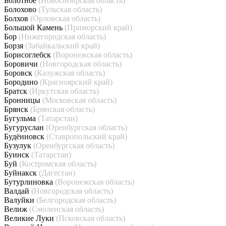
Болотное
(Новосибирская область)
Болохово
(Тульская область)
Болхов
(Орловская область)
Большой Камень
(Приморский край)
Бор
(Нижегородская область)
Борзя
(Забайкальский край)
Борисоглебск
(Воронежская область)
Боровичи
(Новгородская область)
Боровск
(Калужская область)
Бородино
(Красноярский край)
Братск
(Иркутская область)
Бронницы
(Московская область)
Брянск
(Брянская область)
Бугульма
(Татарстан)
Бугуруслан
(Оренбургская область)
Будённовск
(Ставропольский край)
Бузулук
(Оренбургская область)
Буинск
(Татарстан)
Буй
(Костромская область)
Буйнакск
(Дагестан)
Бутурлиновка
(Воронежская область)
Валдай
(Новгородская область)
Валуйки
(Белгородская область)
Велиж
(Смоленская область)
Великие Луки
(Псковская область)