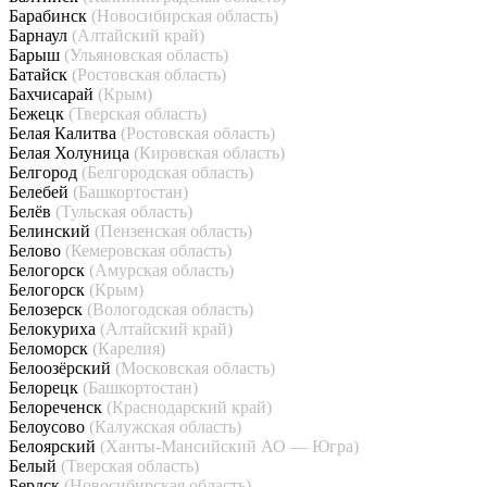
Барабинск
(Новосибирская область)
Барнаул
(Алтайский край)
Барыш
(Ульяновская область)
Батайск
(Ростовская область)
Бахчисарай
(Крым)
Бежецк
(Тверская область)
Белая Калитва
(Ростовская область)
Белая Холуница
(Кировская область)
Белгород
(Белгородская область)
Белебей
(Башкортостан)
Белёв
(Тульская область)
Белинский
(Пензенская область)
Белово
(Кемеровская область)
Белогорск
(Амурская область)
Белогорск
(Крым)
Белозерск
(Вологодская область)
Белокуриха
(Алтайский край)
Беломорск
(Карелия)
Белоозёрский
(Московская область)
Белорецк
(Башкортостан)
Белореченск
(Краснодарский край)
Белоусово
(Калужская область)
Белоярский
(Ханты-Мансийский АО — Югра)
Белый
(Тверская область)
Бердск
(Новосибирская область)