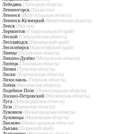
Лебедянь
(Липецкая область)
Лениногорск
(Татарстан)
Ленинск
(Волгоградская область)
Ленинск-Кузнецкий
(Кемеровская область)
Ленск
(Якутия)
Лермонтов
(Ставропольский край)
Лесной
(Свердловская область)
Лесозаводск
(Приморский край)
Лесосибирск
(Красноярский край)
Ливны
(Орловская область)
Ликино-Дулёво
(Московская область)
Липецк
(Липецкая область)
Липки
(Тульская область)
Лиски
(Воронежская область)
Лихославль
(Тверская область)
Лобня
(Московская область)
Лодейное Поле
(Ленинградская область)
Лосино-Петровский
(Московская область)
Луга
(Ленинградская область)
Луза
(Кировская область)
Лукоянов
(Нижегородская область)
Луховицы
(Московская область)
Лысково
(Нижегородская область)
Лысьва
(Пермский край)
Лыткарино
(Московская область)