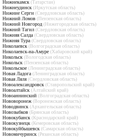
Нижнекамск
(Татарстан)
Нижнеудинск
(Иркутская область)
Нижние Серги
(Свердловская область)
Нижний Ломов
(Пензенская область)
Нижний Новгород
(Нижегородская область)
Нижний Тагил
(Свердловская область)
Нижняя Салда
(Свердловская область)
Нижняя Тура
(Свердловская область)
Николаевск
(Волгоградская область)
Николаевск-на-Амуре
(Хабаровский край)
Никольск
(Вологодская область)
Никольск
(Пензенская область)
Никольское
(Ленинградская область)
Новая Ладога
(Ленинградская область)
Новая Ляля
(Свердловская область)
Новоалександровск
(Ставропольский край)
Новоалтайск
(Алтайский край)
Новоаннинский
(Волгоградская область)
Нововоронеж
(Воронежская область)
Новодвинск
(Архангельская область)
Новозыбков
(Брянская область)
Новокубанск
(Краснодарский край)
Новокузнецк
(Кемеровская область)
Новокуйбышевск
(Самарская область)
Новомичуринск
(Рязанская область)