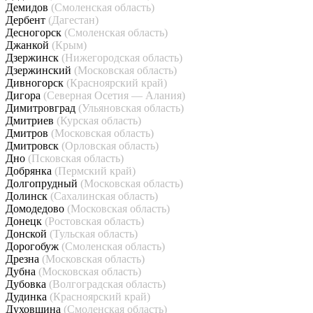
Демидов
(Смоленская область)
Дербент
(Дагестан)
Десногорск
(Смоленская область)
Джанкой
(Крым)
Дзержинск
(Нижегородская область)
Дзержинский
(Московская область)
Дивногорск
(Красноярский край)
Дигора
(Северная Осетия — Алания)
Димитровград
(Ульяновская область)
Дмитриев
(Курская область)
Дмитров
(Московская область)
Дмитровск
(Орловская область)
Дно
(Псковская область)
Добрянка
(Пермский край)
Долгопрудный
(Московская область)
Долинск
(Сахалинская область)
Домодедово
(Московская область)
Донецк
(Ростовская область)
Донской
(Тульская область)
Дорогобуж
(Смоленская область)
Дрезна
(Московская область)
Дубна
(Московская область)
Дубовка
(Волгоградская область)
Дудинка
(Красноярский край)
Духовщина
(Смоленская область)