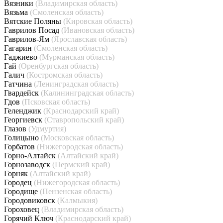
Вязники
(Владимирская область)
Вязьма
(Смоленская область)
Вятские Поляны
(Кировская область)
Гаврилов Посад
(Ивановская область)
Гаврилов-Ям
(Ярославская область)
Гагарин
(Смоленская область)
Гаджиево
(Мурманская область)
Гай
(Оренбургская область)
Галич
(Костромская область)
Гатчина
(Ленинградская область)
Гвардейск
(Калининградская область)
Гдов
(Псковская область)
Геленджик
(Краснодарский край)
Георгиевск
(Ставропольский край)
Глазов
(Удмуртия)
Голицыно
(Московская область)
Горбатов
(Нижегородская область)
Горно-Алтайск
(Алтайский край)
Горнозаводск
(Пермский край)
Горняк
(Алтайский край)
Городец
(Нижегородская область)
Городище
(Пензенская область)
Городовиковск
(Калмыкия)
Гороховец
(Владимирская область)
Горячий Ключ
(Краснодарский край)