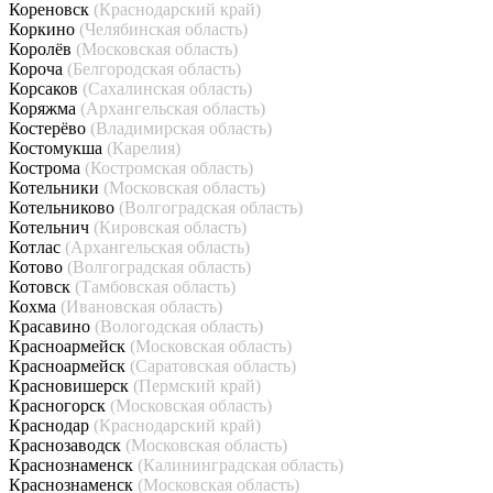
Кореновск
(Краснодарский край)
Коркино
(Челябинская область)
Королёв
(Московская область)
Короча
(Белгородская область)
Корсаков
(Сахалинская область)
Коряжма
(Архангельская область)
Костерёво
(Владимирская область)
Костомукша
(Карелия)
Кострома
(Костромская область)
Котельники
(Московская область)
Котельниково
(Волгоградская область)
Котельнич
(Кировская область)
Котлас
(Архангельская область)
Котово
(Волгоградская область)
Котовск
(Тамбовская область)
Кохма
(Ивановская область)
Красавино
(Вологодская область)
Красноармейск
(Московская область)
Красноармейск
(Саратовская область)
Красновишерск
(Пермский край)
Красногорск
(Московская область)
Краснодар
(Краснодарский край)
Краснозаводск
(Московская область)
Краснознаменск
(Калининградская область)
Краснознаменск
(Московская область)