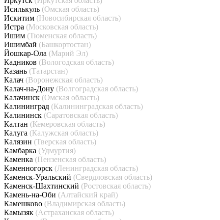
Иркутск
(Иркутская область)
Исилькуль
(Омская область)
Искитим
(Новосибирская область)
Истра
(Московская область)
Ишим
(Тюменская область)
Ишимбай
(Башкортостан)
Йошкар-Ола
(Марий Эл)
Кадников
(Вологодская область)
Казань
(Татарстан)
Калач
(Воронежская область)
Калач-на-Дону
(Волгоградская область)
Калачинск
(Омская область)
Калининград
(Калининградская область)
Калининск
(Саратовская область)
Калтан
(Кемеровская область)
Калуга
(Калужская область)
Калязин
(Тверская область)
Камбарка
(Удмуртия)
Каменка
(Пензенская область)
Каменногорск
(Ленинградская область)
Каменск-Уральский
(Свердловская область)
Каменск-Шахтинский
(Ростовская область)
Камень-на-Оби
(Алтайский край)
Камешково
(Владимирская область)
Камызяк
(Астраханская область)