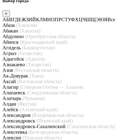
Выбор города
×
А
Б
В
Г
Д
Е
Ж
З
И
Й
К
Л
М
Н
О
П
Р
С
Т
У
Ф
Х
Ц
Ч
Ш
Щ
Э
Ю
Я
Все
Абаза
(Хакасия)
Абакан
(Хакасия)
Абдулино
(Оренбургская область)
Абинск
(Краснодарский край)
Агидель
(Башкортостан)
Агрыз
(Татарстан)
Адыгейск
(Адыгея)
Азнакаево
(Татарстан)
Азов
(Ростовская область)
Ак-Довурак
(Тыва)
Аксай
(Ростовская область)
Алагир
(Северная Осетия — Алания)
Алапаевск
(Свердловская область)
Алатырь
(Чувашия)
Алдан
(Якутия)
Алейск
(Алтайский край)
Александров
(Владимирская область)
Александровск
(Пермский край)
Александровск-Сахалинский
(Сахалинская область)
Алексеевка
(Белгородская область)
Алексин
(Тульская область)