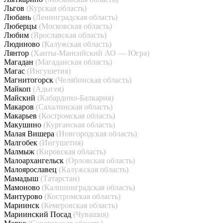
Льгов
(Курская область)
Любань
(Ленинградская область)
Люберцы
(Московская область)
Любим
(Ярославская область)
Людиново
(Калужская область)
Лянтор
(Ханты-Мансийский АО — Югра)
Магадан
(Магаданская область)
Магас
(Ингушетия)
Магнитогорск
(Челябинская область)
Майкоп
(Адыгея)
Майский
(Кабардино-Балкария)
Макаров
(Сахалинская область)
Макарьев
(Костромская область)
Макушино
(Курганская область)
Малая Вишера
(Новгородская область)
Малгобек
(Ингушетия)
Малмыж
(Кировская область)
Малоархангельск
(Орловская область)
Малоярославец
(Калужская область)
Мамадыш
(Татарстан)
Мамоново
(Калининградская область)
Мантурово
(Костромская область)
Мариинск
(Кемеровская область)
Мариинский Посад
(Чувашия)