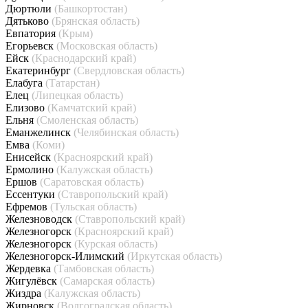
Дюртюли
(Башкортостан)
Дятьково
(Брянская область)
Евпатория
(Крым)
Егорьевск
(Московская область)
Ейск
(Краснодарский край)
Екатеринбург
(Свердловская область)
Елабуга
(Татарстан)
Елец
(Липецкая область)
Елизово
(Камчатский край)
Ельня
(Смоленская область)
Еманжелинск
(Челябинская область)
Емва
(Коми)
Енисейск
(Красноярский край)
Ермолино
(Калужская область)
Ершов
(Саратовская область)
Ессентуки
(Ставропольский край)
Ефремов
(Тульская область)
Железноводск
(Ставропольский край)
Железногорск
(Красноярский край)
Железногорск
(Курская область)
Железногорск-Илимский
(Иркутская область)
Жердевка
(Тамбовская область)
Жигулёвск
(Самарская область)
Жиздра
(Калужская область)
Жирновск
(Волгоградская область)