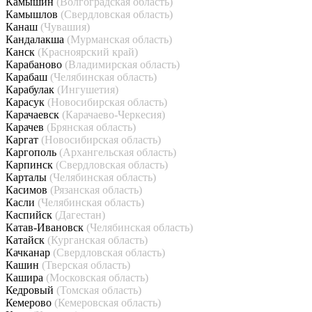
Камышин
(Волгоградская область)
Камышлов
(Свердловская область)
Канаш
(Чувашия)
Кандалакша
(Мурманская область)
Канск
(Красноярский край)
Карабаново
(Владимирская область)
Карабаш
(Челябинская область)
Карабулак
(Ингушетия)
Карасук
(Новосибирская область)
Карачаевск
(Карачаево-Черкесия)
Карачев
(Брянская область)
Каргат
(Новосибирская область)
Каргополь
(Архангельская область)
Карпинск
(Свердловская область)
Карталы
(Челябинская область)
Касимов
(Рязанская область)
Касли
(Челябинская область)
Каспийск
(Дагестан)
Катав-Ивановск
(Челябинская область)
Катайск
(Курганская область)
Качканар
(Свердловская область)
Кашин
(Тверская область)
Кашира
(Московская область)
Кедровый
(Томская область)
Кемерово
(Кемеровская область)