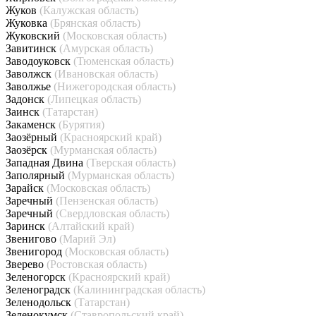
Жуков
(Калужская область)
Жуковка
(Брянская область)
Жуковский
(Московская область)
Завитинск
(Амурская область)
Заводоуковск
(Тюменская область)
Заволжск
(Ивановская область)
Заволжье
(Нижегородская область)
Задонск
(Липецкая область)
Заинск
(Татарстан)
Закаменск
(Бурятия)
Заозёрный
(Красноярский край)
Заозёрск
(Мурманская область)
Западная Двина
(Тверская область)
Заполярный
(Мурманская область)
Зарайск
(Московская область)
Заречный
(Пензенская область)
Заречный
(Свердловская область)
Заринск
(Алтайский край)
Звенигово
(Марий Эл)
Звенигород
(Московская область)
Зверево
(Ростовская область)
Зеленогорск
(Красноярский край)
Зеленоградск
(Калининградская область)
Зеленодольск
(Татарстан)
Зеленокумск
(Ставропольский край)