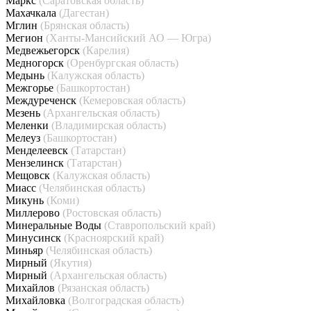
Маркс
(Саратовская область)
Махачкала
(Дагестан)
Мглин
(Брянская область)
Мегион
(Ханты-Мансийский АО — Югра)
Медвежьегорск
(Карелия)
Медногорск
(Оренбургская область)
Медынь
(Калужская область)
Межгорье
(Башкортостан)
Междуреченск
(Кемеровская область)
Мезень
(Архангельская область)
Меленки
(Владимирская область)
Мелеуз
(Башкортостан)
Менделеевск
(Татарстан)
Мензелинск
(Татарстан)
Мещовск
(Калужская область)
Миасс
(Челябинская область)
Микунь
(Коми)
Миллерово
(Ростовская область)
Минеральные Воды
(Ставропольский край)
Минусинск
(Красноярский край)
Миньяр
(Челябинская область)
Мирный
(Якутия)
Мирный
(Архангельская область)
Михайлов
(Рязанская область)
Михайловка
(Волгоградская область)