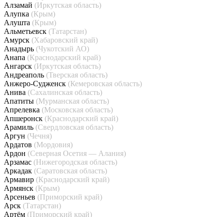
Алзамай
(Иркутская область)
Алупка
(Крым)
Алушта
(Крым)
Альметьевск
(Татарстан)
Амурск
(Хабаровский край)
Анадырь
(Чукотский АО)
Анапа
(Краснодарский край)
Ангарск
(Иркутская область)
Андреаполь
(Тверская область)
Анжеро-Судженск
(Кемеровская область)
Анива
(Сахалинская область)
Апатиты
(Мурманская область)
Апрелевка
(Московская область)
Апшеронск
(Краснодарский край)
Арамиль
(Свердловская область)
Аргун
(Чечня)
Ардатов
(Мордовия)
Ардон
(Северная Осетия — Алания)
Арзамас
(Нижегородская область)
Аркадак
(Саратовская область)
Армавир
(Краснодарский край)
Армянск
(Крым)
Арсеньев
(Приморский край)
Арск
(Татарстан)
Артём
(Приморский край)