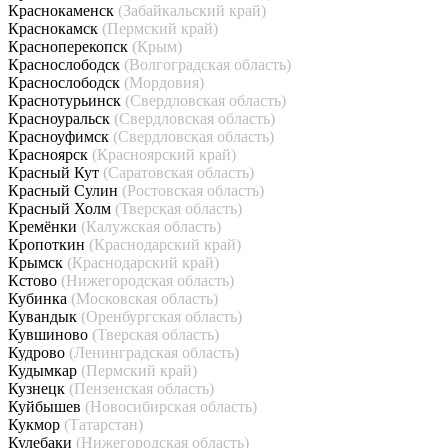
Краснокаменск
(Забайкальский край)
Краснокамск
(Пермский край)
Красноперекопск
(Крым)
Краснослободск
(Волгоградская область)
Краснослободск
(Мордовия)
Краснотурьинск
(Свердловская область)
Красноуральск
(Свердловская область)
Красноуфимск
(Свердловская область)
Красноярск
(Красноярский край)
Красный Кут
(Саратовская область)
Красный Сулин
(Ростовская область)
Красный Холм
(Тверская область)
Кремёнки
(Калужская область)
Кропоткин
(Краснодарский край)
Крымск
(Краснодарский край)
Кстово
(Нижегородская область)
Кубинка
(Московская область)
Кувандык
(Оренбургская область)
Кувшиново
(Тверская область)
Кудрово
(Ленинградская область)
Кудымкар
(Пермский край)
Кузнецк
(Пензенская область)
Куйбышев
(Новосибирская область)
Кукмор
(Татарстан)
Кулебаки
(Нижегородская область)