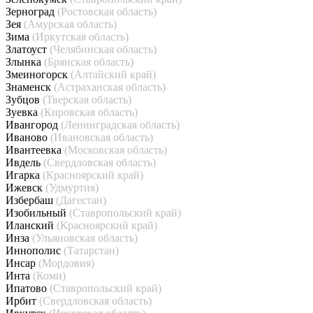
Зерноград
(Ростовская область)
Зея
(Амурская область)
Зима
(Иркутская область)
Златоуст
(Челябинская область)
Злынка
(Брянская область)
Змеиногорск
(Алтайский край)
Знаменск
(Астраханская область)
Зубцов
(Тверская область)
Зуевка
(Кировская область)
Ивангород
(Ленинградская область)
Иваново
(Ивановская область)
Ивантеевка
(Московская область)
Ивдель
(Свердловская область)
Игарка
(Красноярский край)
Ижевск
(Удмуртия)
Избербаш
(Дагестан)
Изобильный
(Ставропольский край)
Иланский
(Красноярский край)
Инза
(Ульяновская область)
Иннополис
(Татарстан)
Инсар
(Мордовия)
Инта
(Коми)
Ипатово
(Ставропольский край)
Ирбит
(Свердловская область)