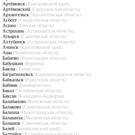
Артёмовск
(Красноярский край)
Артёмовский
(Свердловская область)
Архангельск
(Архангельская область)
Асбест
(Свердловская область)
Асино
(Томская область)
Астрахань
(Астраханская область)
Аткарск
(Саратовская область)
Ахтубинск
(Астраханская область)
Ачинск
(Красноярский край)
Аша
(Челябинская область)
Бабаево
(Вологодская область)
Бабушкин
(Бурятия)
Бавлы
(Татарстан)
Багратионовск
(Калининградская область)
Байкальск
(Иркутская область)
Баймак
(Башкортостан)
Бакал
(Челябинская область)
Баксан
(Кабардино-Балкария)
Балабаново
(Калужская область)
Балаково
(Саратовская область)
Балахна
(Нижегородская область)
Балашиха
(Московская область)
Балашов
(Саратовская область)
Балей
(Забайкальский край)
Балтийск
(Калининградская область)