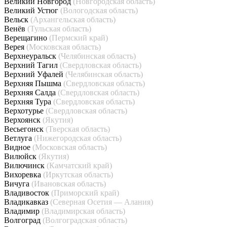
Великий Новгород
(Новгородская область)
Великий Устюг
(Вологодская область)
Вельск
(Архангельская область)
Венёв
(Тульская область)
Верещагино
(Пермский край)
Верея
(Московская область)
Верхнеуральск
(Челябинская область)
Верхний Тагил
(Свердловская область)
Верхний Уфалей
(Челябинская область)
Верхняя Пышма
(Свердловская область)
Верхняя Салда
(Свердловская область)
Верхняя Тура
(Свердловская область)
Верхотурье
(Свердловская область)
Верхоянск
(Якутия)
Весьегонск
(Тверская область)
Ветлуга
(Нижегородская область)
Видное
(Московская область)
Вилюйск
(Якутия)
Вилючинск
(Камчатский край)
Вихоревка
(Иркутская область)
Вичуга
(Ивановская область)
Владивосток
(Приморский край)
Владикавказ
(Северная Осетия — Алания)
Владимир
(Владимирская область)
Волгоград
(Волгоградская область)