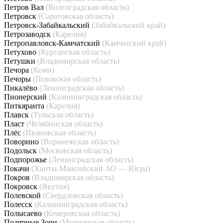
Петров Вал
(Волгоградская область)
Петровск
(Саратовская область)
Петровск-Забайкальский
(Забайкальский край)
Петрозаводск
(Карелия)
Петропавловск-Камчатский
(Камчатский край)
Петухово
(Курганская область)
Петушки
(Владимирская область)
Печора
(Коми)
Печоры
(Псковская область)
Пикалёво
(Ленинградская область)
Пионерский
(Калининградская область)
Питкяранта
(Карелия)
Плавск
(Тульская область)
Пласт
(Челябинская область)
Плёс
(Ивановская область)
Поворино
(Воронежская область)
Подольск
(Московская область)
Подпорожье
(Ленинградская область)
Покачи
(Ханты-Мансийский АО — Югра)
Покров
(Владимирская область)
Покровск
(Якутия)
Полевской
(Свердловская область)
Полесск
(Калининградская область)
Полысаево
(Кемеровская область)
Полярные Зори
(Мурманская область)