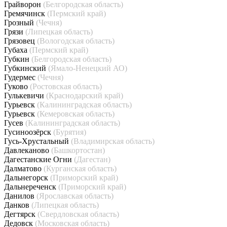
Грайворон
(Белгородская область)
Гремячинск
(Пермский край)
Грозный
(Чечня)
Грязи
(Липецкая область)
Грязовец
(Вологодская область)
Губаха
(Пермский край)
Губкин
(Белгородская область)
Губкинский
(Ямало-Ненецкий АО)
Гудермес
(Чечня)
Гуково
(Ростовская область)
Гулькевичи
(Краснодарский край)
Гурьевск
(Калининградская область)
Гурьевск
(Кемеровская область)
Гусев
(Калининградская область)
Гусиноозёрск
(Бурятия)
Гусь-Хрустальный
(Владимирская область)
Давлеканово
(Башкортостан)
Дагестанские Огни
(Дагестан)
Далматово
(Курганская область)
Дальнегорск
(Приморский край)
Дальнереченск
(Приморский край)
Данилов
(Ярославская область)
Данков
(Липецкая область)
Дегтярск
(Свердловская область)
Дедовск
(Московская область)