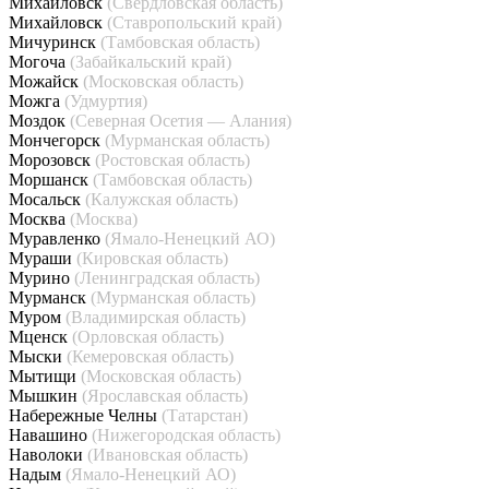
Михайловск
(Свердловская область)
Михайловск
(Ставропольский край)
Мичуринск
(Тамбовская область)
Могоча
(Забайкальский край)
Можайск
(Московская область)
Можга
(Удмуртия)
Моздок
(Северная Осетия — Алания)
Мончегорск
(Мурманская область)
Морозовск
(Ростовская область)
Моршанск
(Тамбовская область)
Мосальск
(Калужская область)
Москва
(Москва)
Муравленко
(Ямало-Ненецкий АО)
Мураши
(Кировская область)
Мурино
(Ленинградская область)
Мурманск
(Мурманская область)
Муром
(Владимирская область)
Мценск
(Орловская область)
Мыски
(Кемеровская область)
Мытищи
(Московская область)
Мышкин
(Ярославская область)
Набережные Челны
(Татарстан)
Навашино
(Нижегородская область)
Наволоки
(Ивановская область)
Надым
(Ямало-Ненецкий АО)