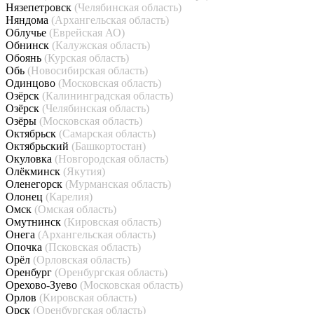
Нязепетровск
(Челябинская область)
Няндома
(Архангельская область)
Облучье
(Еврейская АО)
Обнинск
(Калужская область)
Обоянь
(Курская область)
Обь
(Новосибирская область)
Одинцово
(Московская область)
Озёрск
(Калининградская область)
Озёрск
(Челябинская область)
Озёры
(Московская область)
Октябрьск
(Самарская область)
Октябрьский
(Башкортостан)
Окуловка
(Новгородская область)
Олёкминск
(Якутия)
Оленегорск
(Мурманская область)
Олонец
(Карелия)
Омск
(Омская область)
Омутнинск
(Кировская область)
Онега
(Архангельская область)
Опочка
(Псковская область)
Орёл
(Орловская область)
Оренбург
(Оренбургская область)
Орехово-Зуево
(Московская область)
Орлов
(Кировская область)
Орск
(Оренбургская область)