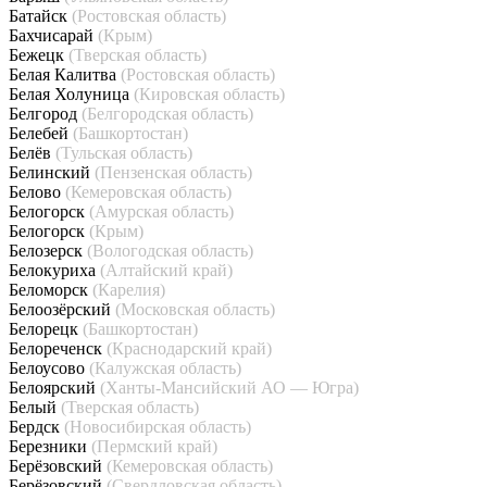
Батайск
(Ростовская область)
Бахчисарай
(Крым)
Бежецк
(Тверская область)
Белая Калитва
(Ростовская область)
Белая Холуница
(Кировская область)
Белгород
(Белгородская область)
Белебей
(Башкортостан)
Белёв
(Тульская область)
Белинский
(Пензенская область)
Белово
(Кемеровская область)
Белогорск
(Амурская область)
Белогорск
(Крым)
Белозерск
(Вологодская область)
Белокуриха
(Алтайский край)
Беломорск
(Карелия)
Белоозёрский
(Московская область)
Белорецк
(Башкортостан)
Белореченск
(Краснодарский край)
Белоусово
(Калужская область)
Белоярский
(Ханты-Мансийский АО — Югра)
Белый
(Тверская область)
Бердск
(Новосибирская область)
Березники
(Пермский край)
Берёзовский
(Кемеровская область)
Берёзовский
(Свердловская область)