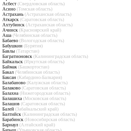
Асбест
(Свердловская область)
Асино
(Томская область)
Астрахань
(Астраханская область)
Аткарск
(Саратовская область)
Ахтубинск
(Астраханская область)
Ачинск
(Красноярский край)
Аша
(Челябинская область)
Бабаево
(Вологодская область)
Бабушкин
(Бурятия)
Бавлы
(Татарстан)
Багратионовск
(Калининградская область)
Байкальск
(Иркутская область)
Баймак
(Башкортостан)
Бакал
(Челябинская область)
Баксан
(Кабардино-Балкария)
Балабаново
(Калужская область)
Балаково
(Саратовская область)
Балахна
(Нижегородская область)
Балашиха
(Московская область)
Балашов
(Саратовская область)
Балей
(Забайкальский край)
Балтийск
(Калининградская область)
Барабинск
(Новосибирская область)
Барнаул
(Алтайский край)
Барыш
(Ульяновская область)