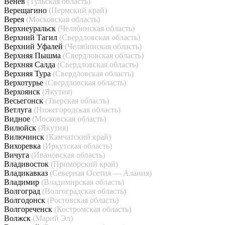
Венёв
(Тульская область)
Верещагино
(Пермский край)
Верея
(Московская область)
Верхнеуральск
(Челябинская область)
Верхний Тагил
(Свердловская область)
Верхний Уфалей
(Челябинская область)
Верхняя Пышма
(Свердловская область)
Верхняя Салда
(Свердловская область)
Верхняя Тура
(Свердловская область)
Верхотурье
(Свердловская область)
Верхоянск
(Якутия)
Весьегонск
(Тверская область)
Ветлуга
(Нижегородская область)
Видное
(Московская область)
Вилюйск
(Якутия)
Вилючинск
(Камчатский край)
Вихоревка
(Иркутская область)
Вичуга
(Ивановская область)
Владивосток
(Приморский край)
Владикавказ
(Северная Осетия — Алания)
Владимир
(Владимирская область)
Волгоград
(Волгоградская область)
Волгодонск
(Ростовская область)
Волгореченск
(Костромская область)
Волжск
(Марий Эл)