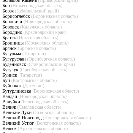
Большой Камень
(Приморский край)
Бор
(Нижегородская область)
Борзя
(Забайкальский край)
Борисоглебск
(Воронежская область)
Боровичи
(Новгородская область)
Боровск
(Калужская область)
Бородино
(Красноярский край)
Братск
(Иркутская область)
Бронницы
(Московская область)
Брянск
(Брянская область)
Бугульма
(Татарстан)
Бугуруслан
(Оренбургская область)
Будённовск
(Ставропольский край)
Бузулук
(Оренбургская область)
Буинск
(Татарстан)
Буй
(Костромская область)
Буйнакск
(Дагестан)
Бутурлиновка
(Воронежская область)
Валдай
(Новгородская область)
Валуйки
(Белгородская область)
Велиж
(Смоленская область)
Великие Луки
(Псковская область)
Великий Новгород
(Новгородская область)
Великий Устюг
(Вологодская область)
Вельск
(Архангельская область)