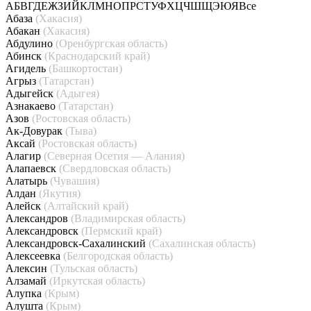
А
Б
В
Г
Д
Е
Ж
З
И
Й
К
Л
М
Н
О
П
Р
С
Т
У
Ф
Х
Ц
Ч
Ш
Щ
Э
Ю
Я
Все
Абаза
(Хакасия)
Абакан
(Хакасия)
Абдулино
(Оренбургская область)
Абинск
(Краснодарский край)
Агидель
(Башкортостан)
Агрыз
(Татарстан)
Адыгейск
(Адыгея)
Азнакаево
(Татарстан)
Азов
(Ростовская область)
Ак-Довурак
(Тыва)
Аксай
(Ростовская область)
Алагир
(Северная Осетия — Алания)
Алапаевск
(Свердловская область)
Алатырь
(Чувашия)
Алдан
(Якутия)
Алейск
(Алтайский край)
Александров
(Владимирская область)
Александровск
(Пермский край)
Александровск-Сахалинский
(Сахалинская область)
Алексеевка
(Белгородская область)
Алексин
(Тульская область)
Алзамай
(Иркутская область)
Алупка
(Крым)
Алушта
(Крым)