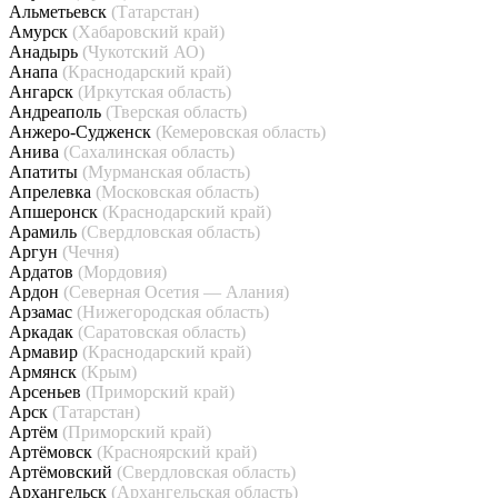
Альметьевск
(Татарстан)
Амурск
(Хабаровский край)
Анадырь
(Чукотский АО)
Анапа
(Краснодарский край)
Ангарск
(Иркутская область)
Андреаполь
(Тверская область)
Анжеро-Судженск
(Кемеровская область)
Анива
(Сахалинская область)
Апатиты
(Мурманская область)
Апрелевка
(Московская область)
Апшеронск
(Краснодарский край)
Арамиль
(Свердловская область)
Аргун
(Чечня)
Ардатов
(Мордовия)
Ардон
(Северная Осетия — Алания)
Арзамас
(Нижегородская область)
Аркадак
(Саратовская область)
Армавир
(Краснодарский край)
Армянск
(Крым)
Арсеньев
(Приморский край)
Арск
(Татарстан)
Артём
(Приморский край)
Артёмовск
(Красноярский край)
Артёмовский
(Свердловская область)
Архангельск
(Архангельская область)