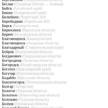
Беслан
(Северная Осетия — Алания)
Бийск
(Алтайский край)
Бикин
(Хабаровский край)
Билибино
(Чукотский АО)
Биробиджан
(Еврейская АО)
Бирск
(Башкортостан)
Бирюсинск
(Иркутская область)
Бирюч
(Белгородская область)
Благовещенск
(Башкортостан)
Благовещенск
(Амурская область)
Благодарный
(Ставропольский край)
Бобров
(Воронежская область)
Богданович
(Свердловская область)
Богородицк
(Тульская область)
Богородск
(Нижегородская область)
Боготол
(Красноярский край)
Богучар
(Воронежская область)
Бодайбо
(Иркутская область)
Бокситогорск
(Ленинградская область)
Болгар
(Татарстан)
Бологое
(Тверская область)
Болотное
(Новосибирская область)
Болохово
(Тульская область)
Болхов
(Орловская область)