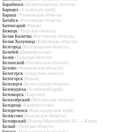
Барабинск
(Новосибирская область)
Барнаул
(Алтайский край)
Барыш
(Ульяновская область)
Батайск
(Ростовская область)
Бахчисарай
(Крым)
Бежецк
(Тверская область)
Белая Калитва
(Ростовская область)
Белая Холуница
(Кировская область)
Белгород
(Белгородская область)
Белебей
(Башкортостан)
Белёв
(Тульская область)
Белинский
(Пензенская область)
Белово
(Кемеровская область)
Белогорск
(Амурская область)
Белогорск
(Крым)
Белозерск
(Вологодская область)
Белокуриха
(Алтайский край)
Беломорск
(Карелия)
Белоозёрский
(Московская область)
Белорецк
(Башкортостан)
Белореченск
(Краснодарский край)
Белоусово
(Калужская область)
Белоярский
(Ханты-Мансийский АО — Югра)
Белый
(Тверская область)
Бердск
(Новосибирская область)