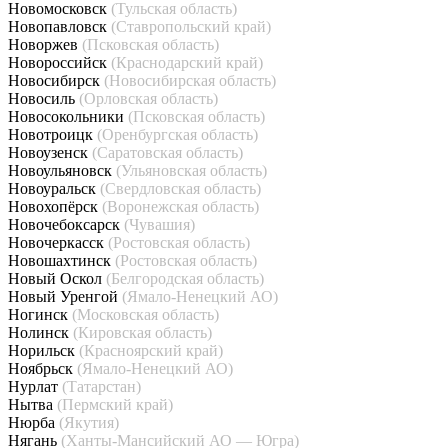
Новомосковск
(Тульская область)
Новопавловск
(Ставропольский край)
Новоржев
(Псковская область)
Новороссийск
(Краснодарский край)
Новосибирск
(Новосибирская область)
Новосиль
(Орловская область)
Новосокольники
(Псковская область)
Новотроицк
(Оренбургская область)
Новоузенск
(Саратовская область)
Новоульяновск
(Ульяновская область)
Новоуральск
(Свердловская область)
Новохопёрск
(Воронежская область)
Новочебоксарск
(Чувашия)
Новочеркасск
(Ростовская область)
Новошахтинск
(Ростовская область)
Новый Оскол
(Белгородская область)
Новый Уренгой
(Ямало-Ненецкий АО)
Ногинск
(Московская область)
Нолинск
(Кировская область)
Норильск
(Красноярский край)
Ноябрьск
(Ямало-Ненецкий АО)
Нурлат
(Татарстан)
Нытва
(Пермский край)
Нюрба
(Якутия)
Нягань
(Ханты-Мансийский АО — Югра)