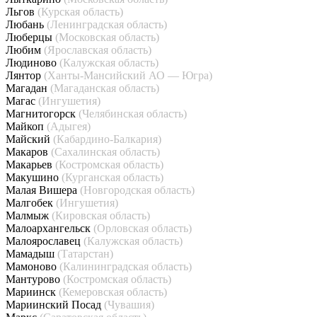
Льгов
(Курская область)
Любань
(Ленинградская область)
Люберцы
(Московская область)
Любим
(Ярославская область)
Людиново
(Калужская область)
Лянтор
(Ханты-Мансийский АО — Югра)
Магадан
(Магаданская область)
Магас
(Ингушетия)
Магнитогорск
(Челябинская область)
Майкоп
(Адыгея)
Майский
(Кабардино-Балкария)
Макаров
(Сахалинская область)
Макарьев
(Костромская область)
Макушино
(Курганская область)
Малая Вишера
(Новгородская область)
Малгобек
(Ингушетия)
Малмыж
(Кировская область)
Малоархангельск
(Орловская область)
Малоярославец
(Калужская область)
Мамадыш
(Татарстан)
Мамоново
(Калининградская область)
Мантурово
(Костромская область)
Мариинск
(Кемеровская область)
Мариинский Посад
(Чувашия)