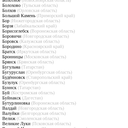
Болотное
(Новосибирская область)
Болохово
(Тульская область)
Болхов
(Орловская область)
Большой Камень
(Приморский край)
Бор
(Нижегородская область)
Борзя
(Забайкальский край)
Борисоглебск
(Воронежская область)
Боровичи
(Новгородская область)
Боровск
(Калужская область)
Бородино
(Красноярский край)
Братск
(Иркутская область)
Бронницы
(Московская область)
Брянск
(Брянская область)
Бугульма
(Татарстан)
Бугуруслан
(Оренбургская область)
Будённовск
(Ставропольский край)
Бузулук
(Оренбургская область)
Буинск
(Татарстан)
Буй
(Костромская область)
Буйнакск
(Дагестан)
Бутурлиновка
(Воронежская область)
Валдай
(Новгородская область)
Валуйки
(Белгородская область)
Велиж
(Смоленская область)
Великие Луки
(Псковская область)