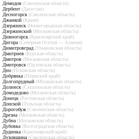
Демидов
(Смоленская область)
Дербент
(Дагестан)
Десногорск
(Смоленская область)
Джанкой
(Крым)
Дзержинск
(Нижегородская область)
Дзержинский
(Московская область)
Дивногорск
(Красноярский край)
Дигора
(Северная Осетия — Алания)
Димитровград
(Ульяновская область)
Дмитриев
(Курская область)
Дмитров
(Московская область)
Дмитровск
(Орловская область)
Дно
(Псковская область)
Добрянка
(Пермский край)
Долгопрудный
(Московская область)
Долинск
(Сахалинская область)
Домодедово
(Московская область)
Донецк
(Ростовская область)
Донской
(Тульская область)
Дорогобуж
(Смоленская область)
Дрезна
(Московская область)
Дубна
(Московская область)
Дубовка
(Волгоградская область)
Дудинка
(Красноярский край)
Духовщина
(Смоленская область)