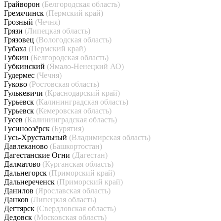
Грайворон
(Белгородская область)
Гремячинск
(Пермский край)
Грозный
(Чечня)
Грязи
(Липецкая область)
Грязовец
(Вологодская область)
Губаха
(Пермский край)
Губкин
(Белгородская область)
Губкинский
(Ямало-Ненецкий АО)
Гудермес
(Чечня)
Гуково
(Ростовская область)
Гулькевичи
(Краснодарский край)
Гурьевск
(Калининградская область)
Гурьевск
(Кемеровская область)
Гусев
(Калининградская область)
Гусиноозёрск
(Бурятия)
Гусь-Хрустальный
(Владимирская область)
Давлеканово
(Башкортостан)
Дагестанские Огни
(Дагестан)
Далматово
(Курганская область)
Дальнегорск
(Приморский край)
Дальнереченск
(Приморский край)
Данилов
(Ярославская область)
Данков
(Липецкая область)
Дегтярск
(Свердловская область)
Дедовск
(Московская область)