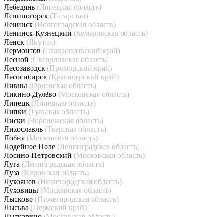
Лебедянь
(Липецкая область)
Лениногорск
(Татарстан)
Ленинск
(Волгоградская область)
Ленинск-Кузнецкий
(Кемеровская область)
Ленск
(Якутия)
Лермонтов
(Ставропольский край)
Лесной
(Свердловская область)
Лесозаводск
(Приморский край)
Лесосибирск
(Красноярский край)
Ливны
(Орловская область)
Ликино-Дулёво
(Московская область)
Липецк
(Липецкая область)
Липки
(Тульская область)
Лиски
(Воронежская область)
Лихославль
(Тверская область)
Лобня
(Московская область)
Лодейное Поле
(Ленинградская область)
Лосино-Петровский
(Московская область)
Луга
(Ленинградская область)
Луза
(Кировская область)
Лукоянов
(Нижегородская область)
Луховицы
(Московская область)
Лысково
(Нижегородская область)
Лысьва
(Пермский край)
Лыткарино
(Московская область)