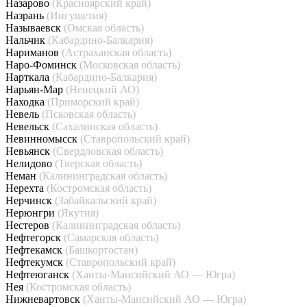
Назарово
(Красноярский край)
Назрань
(Ингушетия)
Называевск
(Омская область)
Нальчик
(Кабардино-Балкария)
Нариманов
(Астраханская область)
Наро-Фоминск
(Московская область)
Нарткала
(Кабардино-Балкария)
Нарьян-Мар
(Ненецкий АО)
Находка
(Приморский край)
Невель
(Псковская область)
Невельск
(Сахалинская область)
Невинномысск
(Ставропольский край)
Невьянск
(Свердловская область)
Нелидово
(Тверская область)
Неман
(Калининградская область)
Нерехта
(Костромская область)
Нерчинск
(Забайкальский край)
Нерюнгри
(Якутия)
Нестеров
(Калининградская область)
Нефтегорск
(Самарская область)
Нефтекамск
(Башкортостан)
Нефтекумск
(Ставропольский край)
Нефтеюганск
(Ханты-Мансийский АО — Югра)
Нея
(Костромская область)
Нижневартовск
(Ханты-Мансийский АО — Югра)