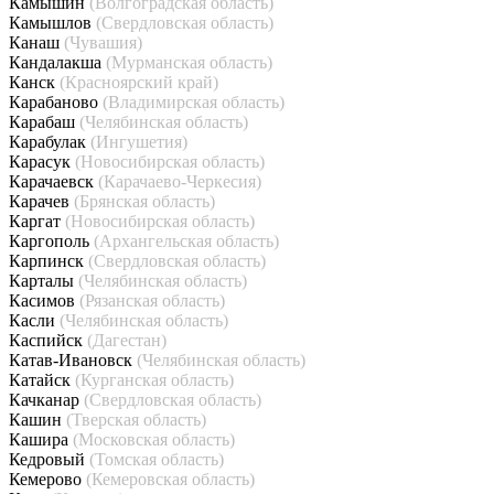
Камышин
(Волгоградская область)
Камышлов
(Свердловская область)
Канаш
(Чувашия)
Кандалакша
(Мурманская область)
Канск
(Красноярский край)
Карабаново
(Владимирская область)
Карабаш
(Челябинская область)
Карабулак
(Ингушетия)
Карасук
(Новосибирская область)
Карачаевск
(Карачаево-Черкесия)
Карачев
(Брянская область)
Каргат
(Новосибирская область)
Каргополь
(Архангельская область)
Карпинск
(Свердловская область)
Карталы
(Челябинская область)
Касимов
(Рязанская область)
Касли
(Челябинская область)
Каспийск
(Дагестан)
Катав-Ивановск
(Челябинская область)
Катайск
(Курганская область)
Качканар
(Свердловская область)
Кашин
(Тверская область)
Кашира
(Московская область)
Кедровый
(Томская область)
Кемерово
(Кемеровская область)