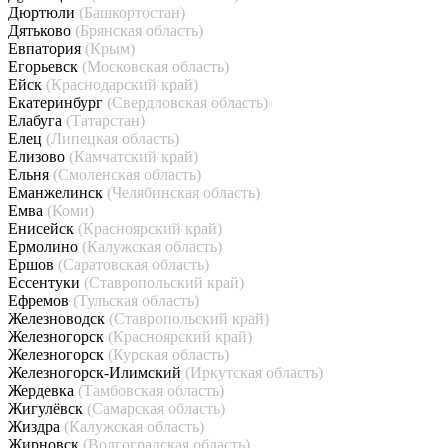
Дюртюли
(Башкортостан)
Дятьково
(Брянская область)
Евпатория
(Крым)
Егорьевск
(Московская область)
Ейск
(Краснодарский край)
Екатеринбург
(Свердловская область)
Елабуга
(Татарстан)
Елец
(Липецкая область)
Елизово
(Камчатский край)
Ельня
(Смоленская область)
Еманжелинск
(Челябинская область)
Емва
(Коми)
Енисейск
(Красноярский край)
Ермолино
(Калужская область)
Ершов
(Саратовская область)
Ессентуки
(Ставропольский край)
Ефремов
(Тульская область)
Железноводск
(Ставропольский край)
Железногорск
(Красноярский край)
Железногорск
(Курская область)
Железногорск-Илимский
(Иркутская область)
Жердевка
(Тамбовская область)
Жигулёвск
(Самарская область)
Жиздра
(Калужская область)
Жирновск
(Волгоградская область)