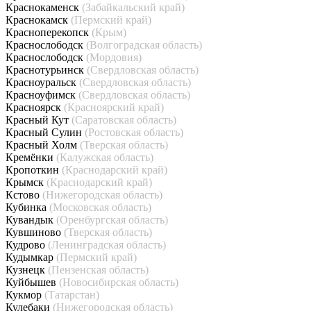
Краснокаменск
(Забайкальский край)
Краснокамск
(Пермский край)
Красноперекопск
(Крым)
Краснослободск
(Волгоградская область)
Краснослободск
(Мордовия)
Краснотурьинск
(Свердловская область)
Красноуральск
(Свердловская область)
Красноуфимск
(Свердловская область)
Красноярск
(Красноярский край)
Красный Кут
(Саратовская область)
Красный Сулин
(Ростовская область)
Красный Холм
(Тверская область)
Кремёнки
(Калужская область)
Кропоткин
(Краснодарский край)
Крымск
(Краснодарский край)
Кстово
(Нижегородская область)
Кубинка
(Московская область)
Кувандык
(Оренбургская область)
Кувшиново
(Тверская область)
Кудрово
(Ленинградская область)
Кудымкар
(Пермский край)
Кузнецк
(Пензенская область)
Куйбышев
(Новосибирская область)
Кукмор
(Татарстан)
Кулебаки
(Нижегородская область)