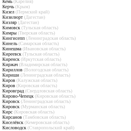
Кемь
(Карелия)
Керчь
(Крым)
Кизел
(Пермский край)
Кизилюрт
(Дагестан)
Кизляр
(Дагестан)
Кимовск
(Тульская область)
Кимры
(Тверская область)
Кингисепп
(Ленинградская область)
Кинель
(Самарская область)
Кинешма
(Ивановская область)
Киреевск
(Тульская область)
Киренск
(Иркутская область)
Киржач
(Владимирская область)
Кириллов
(Вологодская область)
Кириши
(Ленинградская область)
Киров
(Калужская область)
Киров
(Кировская область)
Кировград
(Свердловская область)
Кирово-Чепецк
(Кировская область)
Кировск
(Ленинградская область)
Кировск
(Мурманская область)
Кирс
(Кировская область)
Кирсанов
(Тамбовская область)
Киселёвск
(Кемеровская область)
Кисловодск
(Ставропольский край)