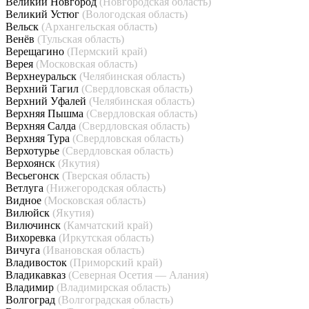
Великий Новгород
(Новгородская область)
Великий Устюг
(Вологодская область)
Вельск
(Архангельская область)
Венёв
(Тульская область)
Верещагино
(Пермский край)
Верея
(Московская область)
Верхнеуральск
(Челябинская область)
Верхний Тагил
(Свердловская область)
Верхний Уфалей
(Челябинская область)
Верхняя Пышма
(Свердловская область)
Верхняя Салда
(Свердловская область)
Верхняя Тура
(Свердловская область)
Верхотурье
(Свердловская область)
Верхоянск
(Якутия)
Весьегонск
(Тверская область)
Ветлуга
(Нижегородская область)
Видное
(Московская область)
Вилюйск
(Якутия)
Вилючинск
(Камчатский край)
Вихоревка
(Иркутская область)
Вичуга
(Ивановская область)
Владивосток
(Приморский край)
Владикавказ
(Северная Осетия — Алания)
Владимир
(Владимирская область)
Волгоград
(Волгоградская область)