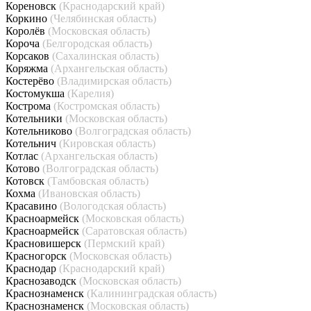
Кореновск
(Краснодарский край)
Коркино
(Челябинская область)
Королёв
(Московская область)
Короча
(Белгородская область)
Корсаков
(Сахалинская область)
Коряжма
(Архангельская область)
Костерёво
(Владимирская область)
Костомукша
(Карелия)
Кострома
(Костромская область)
Котельники
(Московская область)
Котельниково
(Волгоградская область)
Котельнич
(Кировская область)
Котлас
(Архангельская область)
Котово
(Волгоградская область)
Котовск
(Тамбовская область)
Кохма
(Ивановская область)
Красавино
(Вологодская область)
Красноармейск
(Московская область)
Красноармейск
(Саратовская область)
Красновишерск
(Пермский край)
Красногорск
(Московская область)
Краснодар
(Краснодарский край)
Краснозаводск
(Московская область)
Краснознаменск
(Калининградская область)
Краснознаменск
(Московская область)