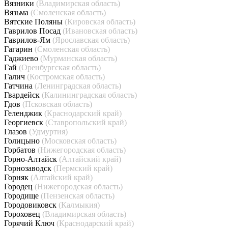
Вязники
(Владимирская область)
Вязьма
(Смоленская область)
Вятские Поляны
(Кировская область)
Гаврилов Посад
(Ивановская область)
Гаврилов-Ям
(Ярославская область)
Гагарин
(Смоленская область)
Гаджиево
(Мурманская область)
Гай
(Оренбургская область)
Галич
(Костромская область)
Гатчина
(Ленинградская область)
Гвардейск
(Калининградская область)
Гдов
(Псковская область)
Геленджик
(Краснодарский край)
Георгиевск
(Ставропольский край)
Глазов
(Удмуртия)
Голицыно
(Московская область)
Горбатов
(Нижегородская область)
Горно-Алтайск
(Алтайский край)
Горнозаводск
(Пермский край)
Горняк
(Алтайский край)
Городец
(Нижегородская область)
Городище
(Пензенская область)
Городовиковск
(Калмыкия)
Гороховец
(Владимирская область)
Горячий Ключ
(Краснодарский край)