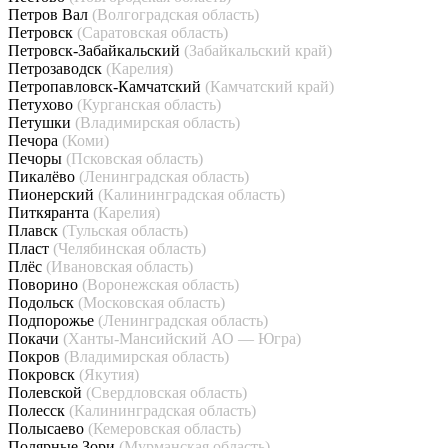
Петров Вал
(Волгоградская область)
Петровск
(Саратовская область)
Петровск-Забайкальский
(Забайкальский край)
Петрозаводск
(Карелия)
Петропавловск-Камчатский
(Камчатский край)
Петухово
(Курганская область)
Петушки
(Владимирская область)
Печора
(Коми)
Печоры
(Псковская область)
Пикалёво
(Ленинградская область)
Пионерский
(Калининградская область)
Питкяранта
(Карелия)
Плавск
(Тульская область)
Пласт
(Челябинская область)
Плёс
(Ивановская область)
Поворино
(Воронежская область)
Подольск
(Московская область)
Подпорожье
(Ленинградская область)
Покачи
(Ханты-Мансийский АО — Югра)
Покров
(Владимирская область)
Покровск
(Якутия)
Полевской
(Свердловская область)
Полесск
(Калининградская область)
Полысаево
(Кемеровская область)
Полярные Зори
(Мурманская область)