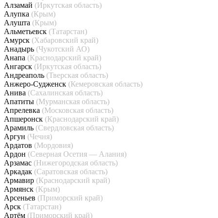
Алзамай
(Иркутская область)
Алупка
(Крым)
Алушта
(Крым)
Альметьевск
(Татарстан)
Амурск
(Хабаровский край)
Анадырь
(Чукотский АО)
Анапа
(Краснодарский край)
Ангарск
(Иркутская область)
Андреаполь
(Тверская область)
Анжеро-Судженск
(Кемеровская область)
Анива
(Сахалинская область)
Апатиты
(Мурманская область)
Апрелевка
(Московская область)
Апшеронск
(Краснодарский край)
Арамиль
(Свердловская область)
Аргун
(Чечня)
Ардатов
(Мордовия)
Ардон
(Северная Осетия — Алания)
Арзамас
(Нижегородская область)
Аркадак
(Саратовская область)
Армавир
(Краснодарский край)
Армянск
(Крым)
Арсеньев
(Приморский край)
Арск
(Татарстан)
Артём
(Приморский край)