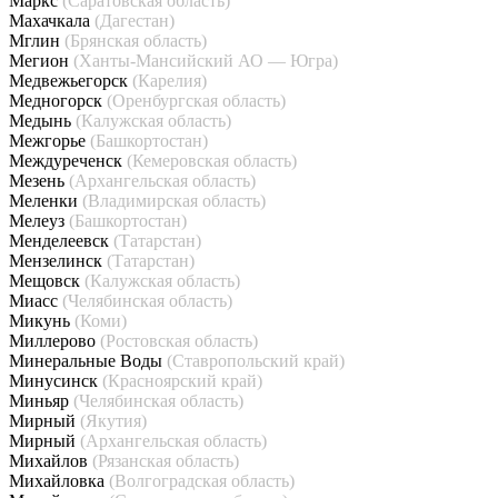
Маркс
(Саратовская область)
Махачкала
(Дагестан)
Мглин
(Брянская область)
Мегион
(Ханты-Мансийский АО — Югра)
Медвежьегорск
(Карелия)
Медногорск
(Оренбургская область)
Медынь
(Калужская область)
Межгорье
(Башкортостан)
Междуреченск
(Кемеровская область)
Мезень
(Архангельская область)
Меленки
(Владимирская область)
Мелеуз
(Башкортостан)
Менделеевск
(Татарстан)
Мензелинск
(Татарстан)
Мещовск
(Калужская область)
Миасс
(Челябинская область)
Микунь
(Коми)
Миллерово
(Ростовская область)
Минеральные Воды
(Ставропольский край)
Минусинск
(Красноярский край)
Миньяр
(Челябинская область)
Мирный
(Якутия)
Мирный
(Архангельская область)
Михайлов
(Рязанская область)
Михайловка
(Волгоградская область)