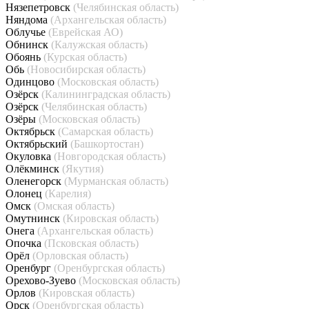
Нязепетровск
(Челябинская область)
Няндома
(Архангельская область)
Облучье
(Еврейская АО)
Обнинск
(Калужская область)
Обоянь
(Курская область)
Обь
(Новосибирская область)
Одинцово
(Московская область)
Озёрск
(Калининградская область)
Озёрск
(Челябинская область)
Озёры
(Московская область)
Октябрьск
(Самарская область)
Октябрьский
(Башкортостан)
Окуловка
(Новгородская область)
Олёкминск
(Якутия)
Оленегорск
(Мурманская область)
Олонец
(Карелия)
Омск
(Омская область)
Омутнинск
(Кировская область)
Онега
(Архангельская область)
Опочка
(Псковская область)
Орёл
(Орловская область)
Оренбург
(Оренбургская область)
Орехово-Зуево
(Московская область)
Орлов
(Кировская область)
Орск
(Оренбургская область)