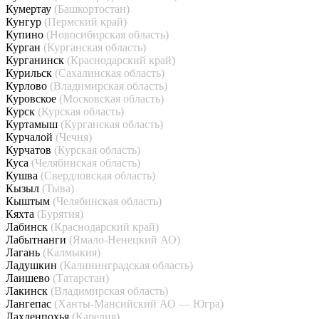
Кумертау
(Башкортостан)
Кунгур
(Пермский край)
Купино
(Новосибирская область)
Курган
(Курганская область)
Курганинск
(Краснодарский край)
Курильск
(Сахалинская область)
Курлово
(Владимирская область)
Куровское
(Московская область)
Курск
(Курская область)
Куртамыш
(Курганская область)
Курчалой
(Чечня)
Курчатов
(Курская область)
Куса
(Челябинская область)
Кушва
(Свердловская область)
Кызыл
(Тыва)
Кыштым
(Челябинская область)
Кяхта
(Бурятия)
Лабинск
(Краснодарский край)
Лабытнанги
(Ямало-Ненецкий АО)
Лагань
(Калмыкия)
Ладушкин
(Калининградская область)
Лаишево
(Татарстан)
Лакинск
(Владимирская область)
Лангепас
(Ханты-Мансийский АО — Югра)
Лахденпохья
(Карелия)