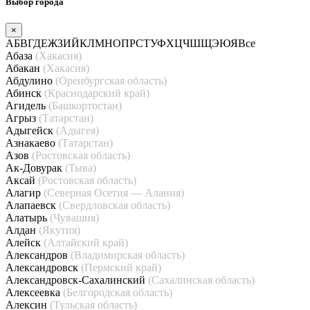
Выбор города
×
А
Б
В
Г
Д
Е
Ж
З
И
Й
К
Л
М
Н
О
П
Р
С
Т
У
Ф
Х
Ц
Ч
Ш
Щ
Э
Ю
Я
Все
Абаза
(Хакасия)
Абакан
(Хакасия)
Абдулино
(Оренбургская область)
Абинск
(Краснодарский край)
Агидель
(Башкортостан)
Агрыз
(Татарстан)
Адыгейск
(Адыгея)
Азнакаево
(Татарстан)
Азов
(Ростовская область)
Ак-Довурак
(Тыва)
Аксай
(Ростовская область)
Алагир
(Северная Осетия — Алания)
Алапаевск
(Свердловская область)
Алатырь
(Чувашия)
Алдан
(Якутия)
Алейск
(Алтайский край)
Александров
(Владимирская область)
Александровск
(Пермский край)
Александровск-Сахалинский
(Сахалинская область)
Алексеевка
(Белгородская область)
Алексин
(Тульская область)