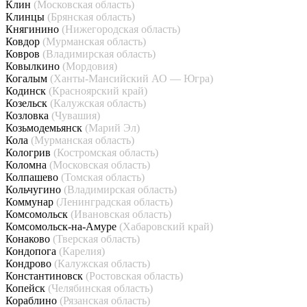
Клин
(Московская область)
Клинцы
(Брянская область)
Княгинино
(Нижегородская область)
Ковдор
(Мурманская область)
Ковров
(Владимирская область)
Ковылкино
(Мордовия)
Когалым
(Ханты-Мансийский АО — Югра)
Кодинск
(Красноярский край)
Козельск
(Калужская область)
Козловка
(Чувашия)
Козьмодемьянск
(Марий Эл)
Кола
(Мурманская область)
Кологрив
(Костромская область)
Коломна
(Московская область)
Колпашево
(Томская область)
Кольчугино
(Владимирская область)
Коммунар
(Ленинградская область)
Комсомольск
(Ивановская область)
Комсомольск-на-Амуре
(Хабаровский край)
Конаково
(Тверская область)
Кондопога
(Карелия)
Кондрово
(Калужская область)
Константиновск
(Ростовская область)
Копейск
(Челябинская область)
Кораблино
(Рязанская область)