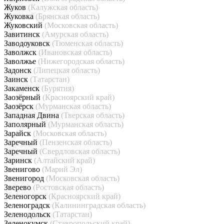
Жуков
(Калужская область)
Жуковка
(Брянская область)
Жуковский
(Московская область)
Завитинск
(Амурская область)
Заводоуковск
(Тюменская область)
Заволжск
(Ивановская область)
Заволжье
(Нижегородская область)
Задонск
(Липецкая область)
Заинск
(Татарстан)
Закаменск
(Бурятия)
Заозёрный
(Красноярский край)
Заозёрск
(Мурманская область)
Западная Двина
(Тверская область)
Заполярный
(Мурманская область)
Зарайск
(Московская область)
Заречный
(Пензенская область)
Заречный
(Свердловская область)
Заринск
(Алтайский край)
Звенигово
(Марий Эл)
Звенигород
(Московская область)
Зверево
(Ростовская область)
Зеленогорск
(Красноярский край)
Зеленоградск
(Калининградская область)
Зеленодольск
(Татарстан)
Зеленокумск
(Ставропольский край)