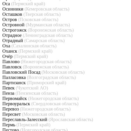
Оса
(Пермский край)
Осинники
(Кемеровская область)
Осташков
(Тверская область)
Остров
(Псковская область)
Островной
(Мурманская область)
Острогожск
(Воронежская область)
Отрадное
(Ленинградская область)
Отрадный
(Самарская область)
Оха
(Сахалинская область)
Оханск
(Пермский край)
Очёр
(Пермский край)
Павлово
(Нижегородская область)
Павловск
(Воронежская область)
Павловский Посад
(Московская область)
Палласовка
(Волгоградская область)
Партизанск
(Приморский край)
Певек
(Чукотский АО)
Пенза
(Пензенская область)
Первомайск
(Нижегородская область)
Первоуральск
(Свердловская область)
Перевоз
(Нижегородская область)
Пересвет
(Московская область)
Переславль-Залесский
(Ярославская область)
Пермь
(Пермский край)
Пестово
(Новгородская область)