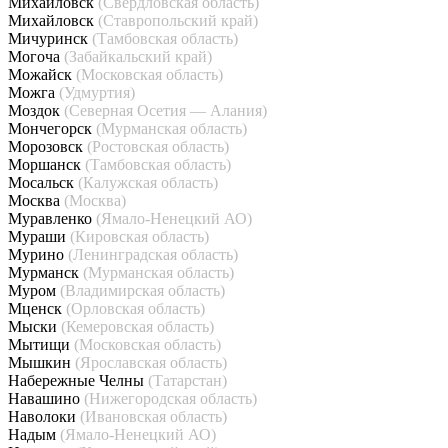
Михайловск
(Свердловская область)
Михайловск
(Ставропольский край)
Мичуринск
(Тамбовская область)
Могоча
(Забайкальский край)
Можайск
(Московская область)
Можга
(Удмуртия)
Моздок
(Северная Осетия — Алания)
Мончегорск
(Мурманская область)
Морозовск
(Ростовская область)
Моршанск
(Тамбовская область)
Мосальск
(Калужская область)
Москва
(Москва)
Муравленко
(Ямало-Ненецкий АО)
Мураши
(Кировская область)
Мурино
(Ленинградская область)
Мурманск
(Мурманская область)
Муром
(Владимирская область)
Мценск
(Орловская область)
Мыски
(Кемеровская область)
Мытищи
(Московская область)
Мышкин
(Ярославская область)
Набережные Челны
(Татарстан)
Навашино
(Нижегородская область)
Наволоки
(Ивановская область)
Надым
(Ямало-Ненецкий АО)