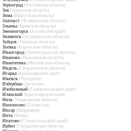
Зерноград
(Ростовская область)
Зея
(Амурская область)
Зима
(Иркутская область)
Златоуст
(Челябинская область)
Злынка
(Брянская область)
Змеиногорск
(Алтайский край)
Знаменск
(Астраханская область)
Зубцов
(Тверская область)
Зуевка
(Кировская область)
Ивангород
(Ленинградская область)
Иваново
(Ивановская область)
Ивантеевка
(Московская область)
Ивдель
(Свердловская область)
Игарка
(Красноярский край)
Ижевск
(Удмуртия)
Избербаш
(Дагестан)
Изобильный
(Ставропольский край)
Иланский
(Красноярский край)
Инза
(Ульяновская область)
Иннополис
(Татарстан)
Инсар
(Мордовия)
Инта
(Коми)
Ипатово
(Ставропольский край)
Ирбит
(Свердловская область)