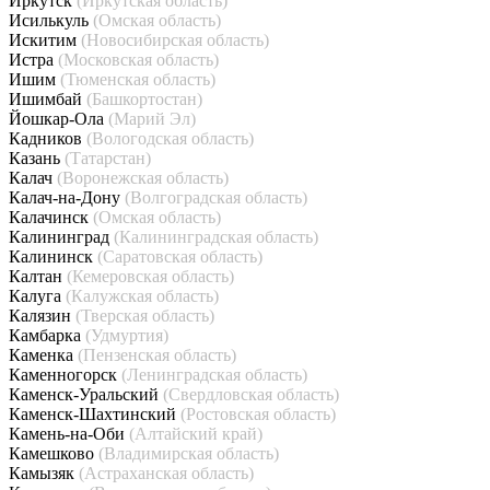
Иркутск
(Иркутская область)
Исилькуль
(Омская область)
Искитим
(Новосибирская область)
Истра
(Московская область)
Ишим
(Тюменская область)
Ишимбай
(Башкортостан)
Йошкар-Ола
(Марий Эл)
Кадников
(Вологодская область)
Казань
(Татарстан)
Калач
(Воронежская область)
Калач-на-Дону
(Волгоградская область)
Калачинск
(Омская область)
Калининград
(Калининградская область)
Калининск
(Саратовская область)
Калтан
(Кемеровская область)
Калуга
(Калужская область)
Калязин
(Тверская область)
Камбарка
(Удмуртия)
Каменка
(Пензенская область)
Каменногорск
(Ленинградская область)
Каменск-Уральский
(Свердловская область)
Каменск-Шахтинский
(Ростовская область)
Камень-на-Оби
(Алтайский край)
Камешково
(Владимирская область)
Камызяк
(Астраханская область)