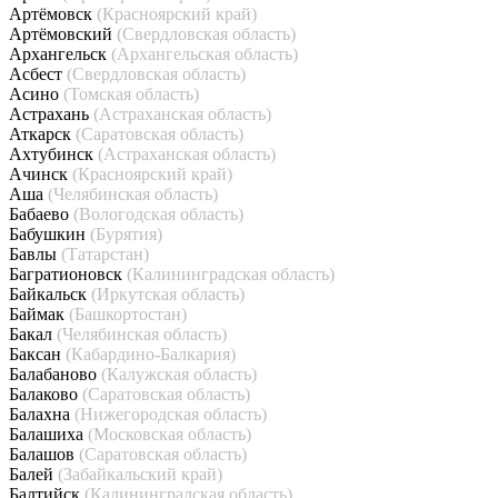
Артёмовск
(Красноярский край)
Артёмовский
(Свердловская область)
Архангельск
(Архангельская область)
Асбест
(Свердловская область)
Асино
(Томская область)
Астрахань
(Астраханская область)
Аткарск
(Саратовская область)
Ахтубинск
(Астраханская область)
Ачинск
(Красноярский край)
Аша
(Челябинская область)
Бабаево
(Вологодская область)
Бабушкин
(Бурятия)
Бавлы
(Татарстан)
Багратионовск
(Калининградская область)
Байкальск
(Иркутская область)
Баймак
(Башкортостан)
Бакал
(Челябинская область)
Баксан
(Кабардино-Балкария)
Балабаново
(Калужская область)
Балаково
(Саратовская область)
Балахна
(Нижегородская область)
Балашиха
(Московская область)
Балашов
(Саратовская область)
Балей
(Забайкальский край)
Балтийск
(Калининградская область)