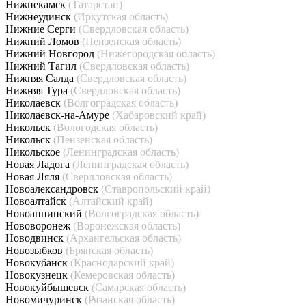
Нижнекамск
(Татарстан)
Нижнеудинск
(Иркутская область)
Нижние Серги
(Свердловская область)
Нижний Ломов
(Пензенская область)
Нижний Новгород
(Нижегородская область)
Нижний Тагил
(Свердловская область)
Нижняя Салда
(Свердловская область)
Нижняя Тура
(Свердловская область)
Николаевск
(Волгоградская область)
Николаевск-на-Амуре
(Хабаровский край)
Никольск
(Вологодская область)
Никольск
(Пензенская область)
Никольское
(Ленинградская область)
Новая Ладога
(Ленинградская область)
Новая Ляля
(Свердловская область)
Новоалександровск
(Ставропольский край)
Новоалтайск
(Алтайский край)
Новоаннинский
(Волгоградская область)
Нововоронеж
(Воронежская область)
Новодвинск
(Архангельская область)
Новозыбков
(Брянская область)
Новокубанск
(Краснодарский край)
Новокузнецк
(Кемеровская область)
Новокуйбышевск
(Самарская область)
Новомичуринск
(Рязанская область)