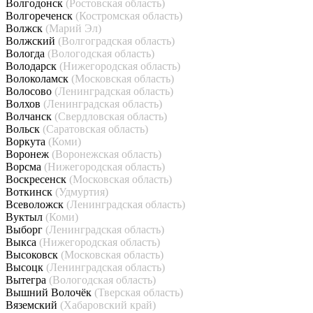
Волгодонск
(Ростовская область)
Волгореченск
(Костромская область)
Волжск
(Марий Эл)
Волжский
(Волгоградская область)
Вологда
(Вологодская область)
Володарск
(Нижегородская область)
Волоколамск
(Московская область)
Волосово
(Ленинградская область)
Волхов
(Ленинградская область)
Волчанск
(Свердловская область)
Вольск
(Саратовская область)
Воркута
(Коми)
Воронеж
(Воронежская область)
Ворсма
(Нижегородская область)
Воскресенск
(Московская область)
Воткинск
(Удмуртия)
Всеволожск
(Ленинградская область)
Вуктыл
(Коми)
Выборг
(Ленинградская область)
Выкса
(Нижегородская область)
Высоковск
(Московская область)
Высоцк
(Ленинградская область)
Вытегра
(Вологодская область)
Вышний Волочёк
(Тверская область)
Вяземский
(Хабаровский край)