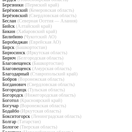
Березники
(Пермский край)
Берёзовский
(Кемеровская область)
Берёзовский
(Свердловская область)
Беслан
(Северная Осетия — Алания)
Бийск
(Алтайский край)
Бикин
(Хабаровский край)
Билибино
(Чукотский АО)
Биробиджан
(Еврейская АО)
Бирск
(Башкортостан)
Бирюсинск
(Иркутская область)
Бирюч
(Белгородская область)
Благовещенск
(Башкортостан)
Благовещенск
(Амурская область)
Благодарный
(Ставропольский край)
Бобров
(Воронежская область)
Богданович
(Свердловская область)
Богородицк
(Тульская область)
Богородск
(Нижегородская область)
Боготол
(Красноярский край)
Богучар
(Воронежская область)
Бодайбо
(Иркутская область)
Бокситогорск
(Ленинградская область)
Болгар
(Татарстан)
Бологое
(Тверская область)