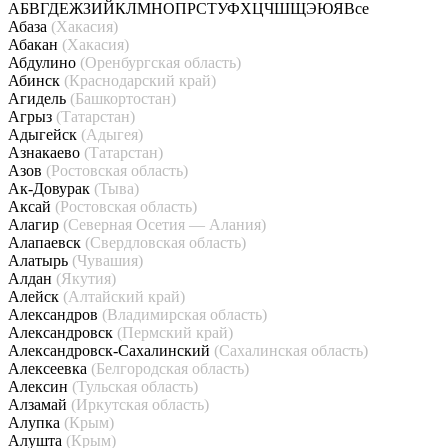
А
Б
В
Г
Д
Е
Ж
З
И
Й
К
Л
М
Н
О
П
Р
С
Т
У
Ф
Х
Ц
Ч
Ш
Щ
Э
Ю
Я
Все
Абаза
(Хакасия)
Абакан
(Хакасия)
Абдулино
(Оренбургская область)
Абинск
(Краснодарский край)
Агидель
(Башкортостан)
Агрыз
(Татарстан)
Адыгейск
(Адыгея)
Азнакаево
(Татарстан)
Азов
(Ростовская область)
Ак-Довурак
(Тыва)
Аксай
(Ростовская область)
Алагир
(Северная Осетия — Алания)
Алапаевск
(Свердловская область)
Алатырь
(Чувашия)
Алдан
(Якутия)
Алейск
(Алтайский край)
Александров
(Владимирская область)
Александровск
(Пермский край)
Александровск-Сахалинский
(Сахалинская область)
Алексеевка
(Белгородская область)
Алексин
(Тульская область)
Алзамай
(Иркутская область)
Алупка
(Крым)
Алушта
(Крым)