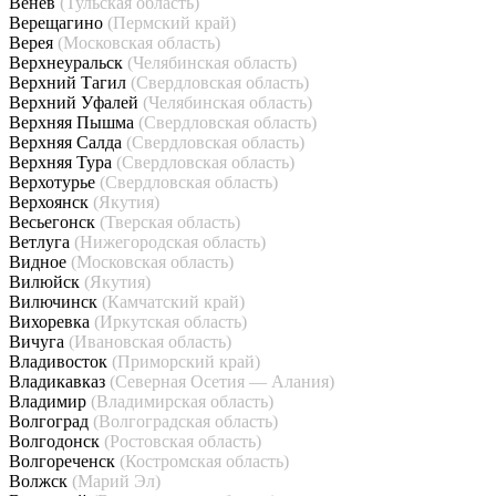
Венёв
(Тульская область)
Верещагино
(Пермский край)
Верея
(Московская область)
Верхнеуральск
(Челябинская область)
Верхний Тагил
(Свердловская область)
Верхний Уфалей
(Челябинская область)
Верхняя Пышма
(Свердловская область)
Верхняя Салда
(Свердловская область)
Верхняя Тура
(Свердловская область)
Верхотурье
(Свердловская область)
Верхоянск
(Якутия)
Весьегонск
(Тверская область)
Ветлуга
(Нижегородская область)
Видное
(Московская область)
Вилюйск
(Якутия)
Вилючинск
(Камчатский край)
Вихоревка
(Иркутская область)
Вичуга
(Ивановская область)
Владивосток
(Приморский край)
Владикавказ
(Северная Осетия — Алания)
Владимир
(Владимирская область)
Волгоград
(Волгоградская область)
Волгодонск
(Ростовская область)
Волгореченск
(Костромская область)
Волжск
(Марий Эл)