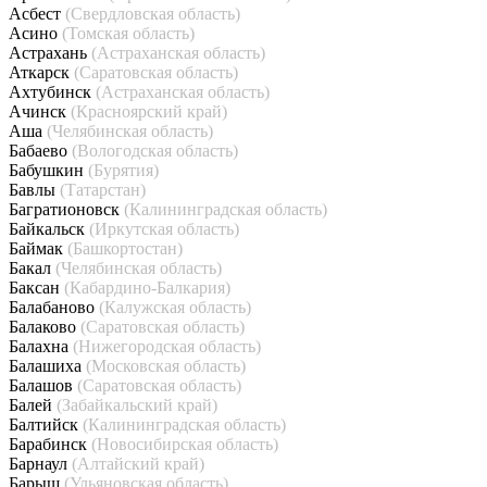
Асбест
(Свердловская область)
Асино
(Томская область)
Астрахань
(Астраханская область)
Аткарск
(Саратовская область)
Ахтубинск
(Астраханская область)
Ачинск
(Красноярский край)
Аша
(Челябинская область)
Бабаево
(Вологодская область)
Бабушкин
(Бурятия)
Бавлы
(Татарстан)
Багратионовск
(Калининградская область)
Байкальск
(Иркутская область)
Баймак
(Башкортостан)
Бакал
(Челябинская область)
Баксан
(Кабардино-Балкария)
Балабаново
(Калужская область)
Балаково
(Саратовская область)
Балахна
(Нижегородская область)
Балашиха
(Московская область)
Балашов
(Саратовская область)
Балей
(Забайкальский край)
Балтийск
(Калининградская область)
Барабинск
(Новосибирская область)
Барнаул
(Алтайский край)
Барыш
(Ульяновская область)