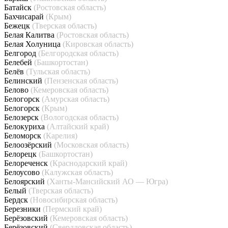
Батайск
(Ростовская область)
Бахчисарай
(Крым)
Бежецк
(Тверская область)
Белая Калитва
(Ростовская область)
Белая Холуница
(Кировская область)
Белгород
(Белгородская область)
Белебей
(Башкортостан)
Белёв
(Тульская область)
Белинский
(Пензенская область)
Белово
(Кемеровская область)
Белогорск
(Амурская область)
Белогорск
(Крым)
Белозерск
(Вологодская область)
Белокуриха
(Алтайский край)
Беломорск
(Карелия)
Белоозёрский
(Московская область)
Белорецк
(Башкортостан)
Белореченск
(Краснодарский край)
Белоусово
(Калужская область)
Белоярский
(Ханты-Мансийский АО — Югра)
Белый
(Тверская область)
Бердск
(Новосибирская область)
Березники
(Пермский край)
Берёзовский
(Кемеровская область)
Берёзовский
(Свердловская область)