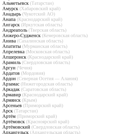
Альметьевск
(Татарстан)
Амурск
(Хабаровский край)
Анадырь
(Чукотский АО)
Анапа
(Краснодарский край)
Ангарск
(Иркутская область)
Андреаполь
(Тверская область)
Анжеро-Судженск
(Кемеровская область)
Анива
(Сахалинская область)
Апатиты
(Мурманская область)
Апрелевка
(Московская область)
Апшеронск
(Краснодарский край)
Арамиль
(Свердловская область)
Аргун
(Чечня)
Ардатов
(Мордовия)
Ардон
(Северная Осетия — Алания)
Арзамас
(Нижегородская область)
Аркадак
(Саратовская область)
Армавир
(Краснодарский край)
Армянск
(Крым)
Арсеньев
(Приморский край)
Арск
(Татарстан)
Артём
(Приморский край)
Артёмовск
(Красноярский край)
Артёмовский
(Свердловская область)
Архангельск
(Архангельская область)