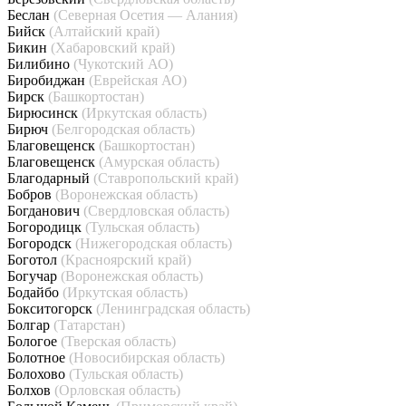
Беслан
(Северная Осетия — Алания)
Бийск
(Алтайский край)
Бикин
(Хабаровский край)
Билибино
(Чукотский АО)
Биробиджан
(Еврейская АО)
Бирск
(Башкортостан)
Бирюсинск
(Иркутская область)
Бирюч
(Белгородская область)
Благовещенск
(Башкортостан)
Благовещенск
(Амурская область)
Благодарный
(Ставропольский край)
Бобров
(Воронежская область)
Богданович
(Свердловская область)
Богородицк
(Тульская область)
Богородск
(Нижегородская область)
Боготол
(Красноярский край)
Богучар
(Воронежская область)
Бодайбо
(Иркутская область)
Бокситогорск
(Ленинградская область)
Болгар
(Татарстан)
Бологое
(Тверская область)
Болотное
(Новосибирская область)
Болохово
(Тульская область)
Болхов
(Орловская область)