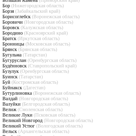
Большой Камень
(Приморский край)
Бор
(Нижегородская область)
Борзя
(Забайкальский край)
Борисоглебск
(Воронежская область)
Боровичи
(Новгородская область)
Боровск
(Калужская область)
Бородино
(Красноярский край)
Братск
(Иркутская область)
Бронницы
(Московская область)
Брянск
(Брянская область)
Бугульма
(Татарстан)
Бугуруслан
(Оренбургская область)
Будённовск
(Ставропольский край)
Бузулук
(Оренбургская область)
Буинск
(Татарстан)
Буй
(Костромская область)
Буйнакск
(Дагестан)
Бутурлиновка
(Воронежская область)
Валдай
(Новгородская область)
Валуйки
(Белгородская область)
Велиж
(Смоленская область)
Великие Луки
(Псковская область)
Великий Новгород
(Новгородская область)
Великий Устюг
(Вологодская область)
Вельск
(Архангельская область)