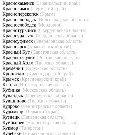
Краснокаменск
(Забайкальский край)
Краснокамск
(Пермский край)
Красноперекопск
(Крым)
Краснослободск
(Волгоградская область)
Краснослободск
(Мордовия)
Краснотурьинск
(Свердловская область)
Красноуральск
(Свердловская область)
Красноуфимск
(Свердловская область)
Красноярск
(Красноярский край)
Красный Кут
(Саратовская область)
Красный Сулин
(Ростовская область)
Красный Холм
(Тверская область)
Кремёнки
(Калужская область)
Кропоткин
(Краснодарский край)
Крымск
(Краснодарский край)
Кстово
(Нижегородская область)
Кубинка
(Московская область)
Кувандык
(Оренбургская область)
Кувшиново
(Тверская область)
Кудрово
(Ленинградская область)
Кудымкар
(Пермский край)
Кузнецк
(Пензенская область)
Куйбышев
(Новосибирская область)
Кукмор
(Татарстан)
Кулебаки
(Нижегородская область)