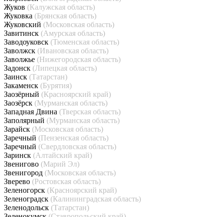
Жуков
(Калужская область)
Жуковка
(Брянская область)
Жуковский
(Московская область)
Завитинск
(Амурская область)
Заводоуковск
(Тюменская область)
Заволжск
(Ивановская область)
Заволжье
(Нижегородская область)
Задонск
(Липецкая область)
Заинск
(Татарстан)
Закаменск
(Бурятия)
Заозёрный
(Красноярский край)
Заозёрск
(Мурманская область)
Западная Двина
(Тверская область)
Заполярный
(Мурманская область)
Зарайск
(Московская область)
Заречный
(Пензенская область)
Заречный
(Свердловская область)
Заринск
(Алтайский край)
Звенигово
(Марий Эл)
Звенигород
(Московская область)
Зверево
(Ростовская область)
Зеленогорск
(Красноярский край)
Зеленоградск
(Калининградская область)
Зеленодольск
(Татарстан)
Зеленокумск
(Ставропольский край)