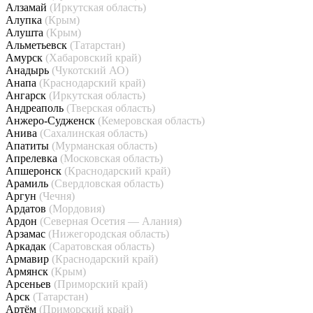
Алзамай
(Иркутская область)
Алупка
(Крым)
Алушта
(Крым)
Альметьевск
(Татарстан)
Амурск
(Хабаровский край)
Анадырь
(Чукотский АО)
Анапа
(Краснодарский край)
Ангарск
(Иркутская область)
Андреаполь
(Тверская область)
Анжеро-Судженск
(Кемеровская область)
Анива
(Сахалинская область)
Апатиты
(Мурманская область)
Апрелевка
(Московская область)
Апшеронск
(Краснодарский край)
Арамиль
(Свердловская область)
Аргун
(Чечня)
Ардатов
(Мордовия)
Ардон
(Северная Осетия — Алания)
Арзамас
(Нижегородская область)
Аркадак
(Саратовская область)
Армавир
(Краснодарский край)
Армянск
(Крым)
Арсеньев
(Приморский край)
Арск
(Татарстан)
Артём
(Приморский край)