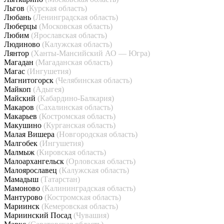
Льгов
(Курская область)
Любань
(Ленинградская область)
Люберцы
(Московская область)
Любим
(Ярославская область)
Людиново
(Калужская область)
Лянтор
(Ханты-Мансийский АО — Югра)
Магадан
(Магаданская область)
Магас
(Ингушетия)
Магнитогорск
(Челябинская область)
Майкоп
(Адыгея)
Майский
(Кабардино-Балкария)
Макаров
(Сахалинская область)
Макарьев
(Костромская область)
Макушино
(Курганская область)
Малая Вишера
(Новгородская область)
Малгобек
(Ингушетия)
Малмыж
(Кировская область)
Малоархангельск
(Орловская область)
Малоярославец
(Калужская область)
Мамадыш
(Татарстан)
Мамоново
(Калининградская область)
Мантурово
(Костромская область)
Мариинск
(Кемеровская область)
Мариинский Посад
(Чувашия)