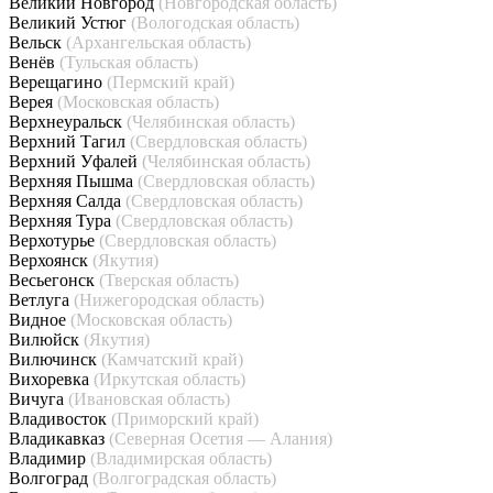
Великий Новгород
(Новгородская область)
Великий Устюг
(Вологодская область)
Вельск
(Архангельская область)
Венёв
(Тульская область)
Верещагино
(Пермский край)
Верея
(Московская область)
Верхнеуральск
(Челябинская область)
Верхний Тагил
(Свердловская область)
Верхний Уфалей
(Челябинская область)
Верхняя Пышма
(Свердловская область)
Верхняя Салда
(Свердловская область)
Верхняя Тура
(Свердловская область)
Верхотурье
(Свердловская область)
Верхоянск
(Якутия)
Весьегонск
(Тверская область)
Ветлуга
(Нижегородская область)
Видное
(Московская область)
Вилюйск
(Якутия)
Вилючинск
(Камчатский край)
Вихоревка
(Иркутская область)
Вичуга
(Ивановская область)
Владивосток
(Приморский край)
Владикавказ
(Северная Осетия — Алания)
Владимир
(Владимирская область)
Волгоград
(Волгоградская область)