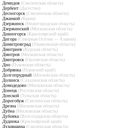
Демидов
(Смоленская область)
Дербент
(Дагестан)
Десногорск
(Смоленская область)
Джанкой
(Крым)
Дзержинск
(Нижегородская область)
Дзержинский
(Московская область)
Дивногорск
(Красноярский край)
Дигора
(Северная Осетия — Алания)
Димитровград
(Ульяновская область)
Дмитриев
(Курская область)
Дмитров
(Московская область)
Дмитровск
(Орловская область)
Дно
(Псковская область)
Добрянка
(Пермский край)
Долгопрудный
(Московская область)
Долинск
(Сахалинская область)
Домодедово
(Московская область)
Донецк
(Ростовская область)
Донской
(Тульская область)
Дорогобуж
(Смоленская область)
Дрезна
(Московская область)
Дубна
(Московская область)
Дубовка
(Волгоградская область)
Дудинка
(Красноярский край)
Духовщина
(Смоленская область)