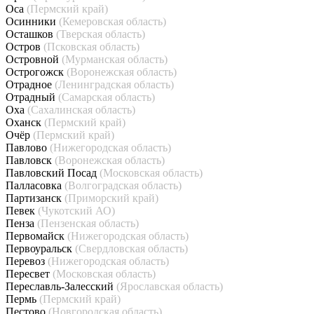
Оса
(Пермский край)
Осинники
(Кемеровская область)
Осташков
(Тверская область)
Остров
(Псковская область)
Островной
(Мурманская область)
Острогожск
(Воронежская область)
Отрадное
(Ленинградская область)
Отрадный
(Самарская область)
Оха
(Сахалинская область)
Оханск
(Пермский край)
Очёр
(Пермский край)
Павлово
(Нижегородская область)
Павловск
(Воронежская область)
Павловский Посад
(Московская область)
Палласовка
(Волгоградская область)
Партизанск
(Приморский край)
Певек
(Чукотский АО)
Пенза
(Пензенская область)
Первомайск
(Нижегородская область)
Первоуральск
(Свердловская область)
Перевоз
(Нижегородская область)
Пересвет
(Московская область)
Переславль-Залесский
(Ярославская область)
Пермь
(Пермский край)
Пестово
(Новгородская область)