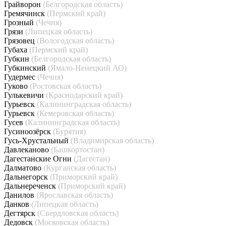
Грайворон
(Белгородская область)
Гремячинск
(Пермский край)
Грозный
(Чечня)
Грязи
(Липецкая область)
Грязовец
(Вологодская область)
Губаха
(Пермский край)
Губкин
(Белгородская область)
Губкинский
(Ямало-Ненецкий АО)
Гудермес
(Чечня)
Гуково
(Ростовская область)
Гулькевичи
(Краснодарский край)
Гурьевск
(Калининградская область)
Гурьевск
(Кемеровская область)
Гусев
(Калининградская область)
Гусиноозёрск
(Бурятия)
Гусь-Хрустальный
(Владимирская область)
Давлеканово
(Башкортостан)
Дагестанские Огни
(Дагестан)
Далматово
(Курганская область)
Дальнегорск
(Приморский край)
Дальнереченск
(Приморский край)
Данилов
(Ярославская область)
Данков
(Липецкая область)
Дегтярск
(Свердловская область)
Дедовск
(Московская область)