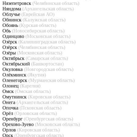
Нязепетровск
(Челябинская область)
Няндома
(Архангельская область)
Облучье
(Еврейская АО)
Обнинск
(Калужская область)
Обоянь
(Курская область)
Обь
(Новосибирская область)
Одинцово
(Московская область)
Озёрск
(Калининградская область)
Озёрск
(Челябинская область)
Озёры
(Московская область)
Октябрьск
(Самарская область)
Октябрьский
(Башкортостан)
Окуловка
(Новгородская область)
Олёкминск
(Якутия)
Оленегорск
(Мурманская область)
Олонец
(Карелия)
Омск
(Омская область)
Омутнинск
(Кировская область)
Онега
(Архангельская область)
Опочка
(Псковская область)
Орёл
(Орловская область)
Оренбург
(Оренбургская область)
Орехово-Зуево
(Московская область)
Орлов
(Кировская область)
Орск
(Оренбургская область)