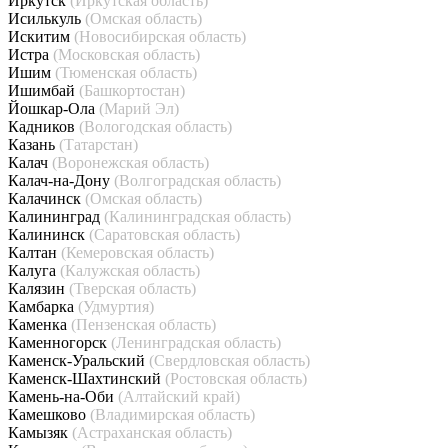
Иркутск
(Иркутская область)
Исилькуль
(Омская область)
Искитим
(Новосибирская область)
Истра
(Московская область)
Ишим
(Тюменская область)
Ишимбай
(Башкортостан)
Йошкар-Ола
(Марий Эл)
Кадников
(Вологодская область)
Казань
(Татарстан)
Калач
(Воронежская область)
Калач-на-Дону
(Волгоградская область)
Калачинск
(Омская область)
Калининград
(Калининградская область)
Калининск
(Саратовская область)
Калтан
(Кемеровская область)
Калуга
(Калужская область)
Калязин
(Тверская область)
Камбарка
(Удмуртия)
Каменка
(Пензенская область)
Каменногорск
(Ленинградская область)
Каменск-Уральский
(Свердловская область)
Каменск-Шахтинский
(Ростовская область)
Камень-на-Оби
(Алтайский край)
Камешково
(Владимирская область)
Камызяк
(Астраханская область)