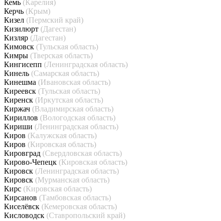
Кемь
(Карелия)
Керчь
(Крым)
Кизел
(Пермский край)
Кизилюрт
(Дагестан)
Кизляр
(Дагестан)
Кимовск
(Тульская область)
Кимры
(Тверская область)
Кингисепп
(Ленинградская область)
Кинель
(Самарская область)
Кинешма
(Ивановская область)
Киреевск
(Тульская область)
Киренск
(Иркутская область)
Киржач
(Владимирская область)
Кириллов
(Вологодская область)
Кириши
(Ленинградская область)
Киров
(Калужская область)
Киров
(Кировская область)
Кировград
(Свердловская область)
Кирово-Чепецк
(Кировская область)
Кировск
(Ленинградская область)
Кировск
(Мурманская область)
Кирс
(Кировская область)
Кирсанов
(Тамбовская область)
Киселёвск
(Кемеровская область)
Кисловодск
(Ставропольский край)