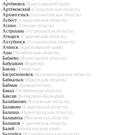
Артёмовск
(Красноярский край)
Артёмовский
(Свердловская область)
Архангельск
(Архангельская область)
Асбест
(Свердловская область)
Асино
(Томская область)
Астрахань
(Астраханская область)
Аткарск
(Саратовская область)
Ахтубинск
(Астраханская область)
Ачинск
(Красноярский край)
Аша
(Челябинская область)
Бабаево
(Вологодская область)
Бабушкин
(Бурятия)
Бавлы
(Татарстан)
Багратионовск
(Калининградская область)
Байкальск
(Иркутская область)
Баймак
(Башкортостан)
Бакал
(Челябинская область)
Баксан
(Кабардино-Балкария)
Балабаново
(Калужская область)
Балаково
(Саратовская область)
Балахна
(Нижегородская область)
Балашиха
(Московская область)
Балашов
(Саратовская область)
Балей
(Забайкальский край)
Балтийск
(Калининградская область)