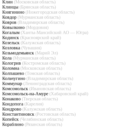
Клин
(Московская область)
Клинцы
(Брянская область)
Княгинино
(Нижегородская область)
Ковдор
(Мурманская область)
Ковров
(Владимирская область)
Ковылкино
(Мордовия)
Когалым
(Ханты-Мансийский АО — Югра)
Кодинск
(Красноярский край)
Козельск
(Калужская область)
Козловка
(Чувашия)
Козьмодемьянск
(Марий Эл)
Кола
(Мурманская область)
Кологрив
(Костромская область)
Коломна
(Московская область)
Колпашево
(Томская область)
Кольчугино
(Владимирская область)
Коммунар
(Ленинградская область)
Комсомольск
(Ивановская область)
Комсомольск-на-Амуре
(Хабаровский край)
Конаково
(Тверская область)
Кондопога
(Карелия)
Кондрово
(Калужская область)
Константиновск
(Ростовская область)
Копейск
(Челябинская область)
Кораблино
(Рязанская область)