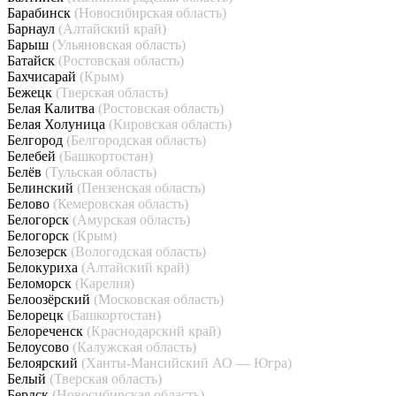
Барабинск
(Новосибирская область)
Барнаул
(Алтайский край)
Барыш
(Ульяновская область)
Батайск
(Ростовская область)
Бахчисарай
(Крым)
Бежецк
(Тверская область)
Белая Калитва
(Ростовская область)
Белая Холуница
(Кировская область)
Белгород
(Белгородская область)
Белебей
(Башкортостан)
Белёв
(Тульская область)
Белинский
(Пензенская область)
Белово
(Кемеровская область)
Белогорск
(Амурская область)
Белогорск
(Крым)
Белозерск
(Вологодская область)
Белокуриха
(Алтайский край)
Беломорск
(Карелия)
Белоозёрский
(Московская область)
Белорецк
(Башкортостан)
Белореченск
(Краснодарский край)
Белоусово
(Калужская область)
Белоярский
(Ханты-Мансийский АО — Югра)
Белый
(Тверская область)
Бердск
(Новосибирская область)