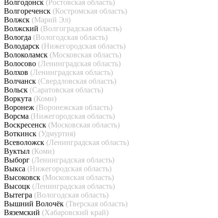
Волгодонск
(Ростовская область)
Волгореченск
(Костромская область)
Волжск
(Марий Эл)
Волжский
(Волгоградская область)
Вологда
(Вологодская область)
Володарск
(Нижегородская область)
Волоколамск
(Московская область)
Волосово
(Ленинградская область)
Волхов
(Ленинградская область)
Волчанск
(Свердловская область)
Вольск
(Саратовская область)
Воркута
(Коми)
Воронеж
(Воронежская область)
Ворсма
(Нижегородская область)
Воскресенск
(Московская область)
Воткинск
(Удмуртия)
Всеволожск
(Ленинградская область)
Вуктыл
(Коми)
Выборг
(Ленинградская область)
Выкса
(Нижегородская область)
Высоковск
(Московская область)
Высоцк
(Ленинградская область)
Вытегра
(Вологодская область)
Вышний Волочёк
(Тверская область)
Вяземский
(Хабаровский край)