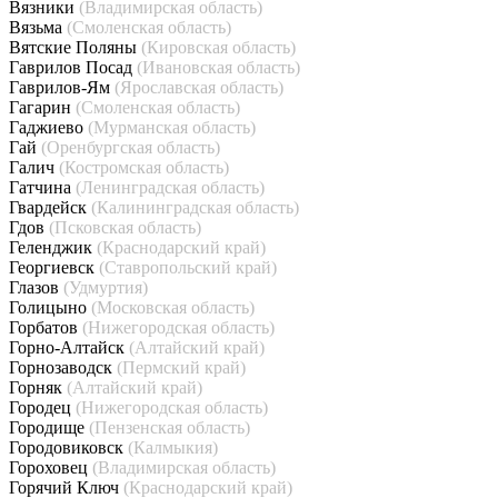
Вязники
(Владимирская область)
Вязьма
(Смоленская область)
Вятские Поляны
(Кировская область)
Гаврилов Посад
(Ивановская область)
Гаврилов-Ям
(Ярославская область)
Гагарин
(Смоленская область)
Гаджиево
(Мурманская область)
Гай
(Оренбургская область)
Галич
(Костромская область)
Гатчина
(Ленинградская область)
Гвардейск
(Калининградская область)
Гдов
(Псковская область)
Геленджик
(Краснодарский край)
Георгиевск
(Ставропольский край)
Глазов
(Удмуртия)
Голицыно
(Московская область)
Горбатов
(Нижегородская область)
Горно-Алтайск
(Алтайский край)
Горнозаводск
(Пермский край)
Горняк
(Алтайский край)
Городец
(Нижегородская область)
Городище
(Пензенская область)
Городовиковск
(Калмыкия)
Гороховец
(Владимирская область)
Горячий Ключ
(Краснодарский край)