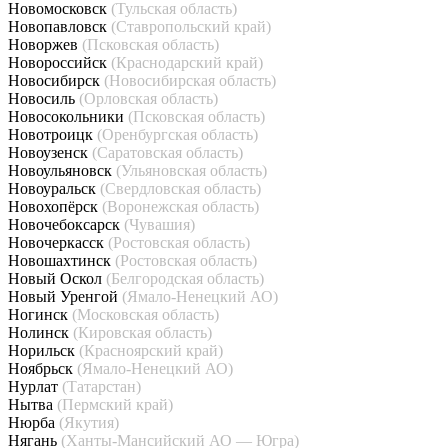
Новомосковск
(Тульская область)
Новопавловск
(Ставропольский край)
Новоржев
(Псковская область)
Новороссийск
(Краснодарский край)
Новосибирск
(Новосибирская область)
Новосиль
(Орловская область)
Новосокольники
(Псковская область)
Новотроицк
(Оренбургская область)
Новоузенск
(Саратовская область)
Новоульяновск
(Ульяновская область)
Новоуральск
(Свердловская область)
Новохопёрск
(Воронежская область)
Новочебоксарск
(Чувашия)
Новочеркасск
(Ростовская область)
Новошахтинск
(Ростовская область)
Новый Оскол
(Белгородская область)
Новый Уренгой
(Ямало-Ненецкий АО)
Ногинск
(Московская область)
Нолинск
(Кировская область)
Норильск
(Красноярский край)
Ноябрьск
(Ямало-Ненецкий АО)
Нурлат
(Татарстан)
Нытва
(Пермский край)
Нюрба
(Якутия)
Нягань
(Ханты-Мансийский АО — Югра)