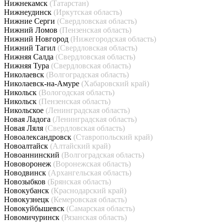
Нижнекамск
(Татарстан)
Нижнеудинск
(Иркутская область)
Нижние Серги
(Свердловская область)
Нижний Ломов
(Пензенская область)
Нижний Новгород
(Нижегородская область)
Нижний Тагил
(Свердловская область)
Нижняя Салда
(Свердловская область)
Нижняя Тура
(Свердловская область)
Николаевск
(Волгоградская область)
Николаевск-на-Амуре
(Хабаровский край)
Никольск
(Вологодская область)
Никольск
(Пензенская область)
Никольское
(Ленинградская область)
Новая Ладога
(Ленинградская область)
Новая Ляля
(Свердловская область)
Новоалександровск
(Ставропольский край)
Новоалтайск
(Алтайский край)
Новоаннинский
(Волгоградская область)
Нововоронеж
(Воронежская область)
Новодвинск
(Архангельская область)
Новозыбков
(Брянская область)
Новокубанск
(Краснодарский край)
Новокузнецк
(Кемеровская область)
Новокуйбышевск
(Самарская область)
Новомичуринск
(Рязанская область)