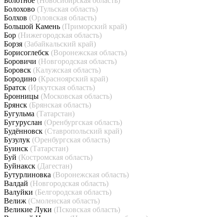
Болотное
(Новосибирская область)
Болохово
(Тульская область)
Болхов
(Орловская область)
Большой Камень
(Приморский край)
Бор
(Нижегородская область)
Борзя
(Забайкальский край)
Борисоглебск
(Воронежская область)
Боровичи
(Новгородская область)
Боровск
(Калужская область)
Бородино
(Красноярский край)
Братск
(Иркутская область)
Бронницы
(Московская область)
Брянск
(Брянская область)
Бугульма
(Татарстан)
Бугуруслан
(Оренбургская область)
Будённовск
(Ставропольский край)
Бузулук
(Оренбургская область)
Буинск
(Татарстан)
Буй
(Костромская область)
Буйнакск
(Дагестан)
Бутурлиновка
(Воронежская область)
Валдай
(Новгородская область)
Валуйки
(Белгородская область)
Велиж
(Смоленская область)
Великие Луки
(Псковская область)