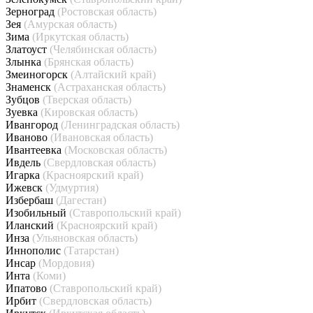
Зерноград
(Ростовская область)
Зея
(Амурская область)
Зима
(Иркутская область)
Златоуст
(Челябинская область)
Злынка
(Брянская область)
Змеиногорск
(Алтайский край)
Знаменск
(Астраханская область)
Зубцов
(Тверская область)
Зуевка
(Кировская область)
Ивангород
(Ленинградская область)
Иваново
(Ивановская область)
Ивантеевка
(Московская область)
Ивдель
(Свердловская область)
Игарка
(Красноярский край)
Ижевск
(Удмуртия)
Избербаш
(Дагестан)
Изобильный
(Ставропольский край)
Иланский
(Красноярский край)
Инза
(Ульяновская область)
Иннополис
(Татарстан)
Инсар
(Мордовия)
Инта
(Коми)
Ипатово
(Ставропольский край)
Ирбит
(Свердловская область)