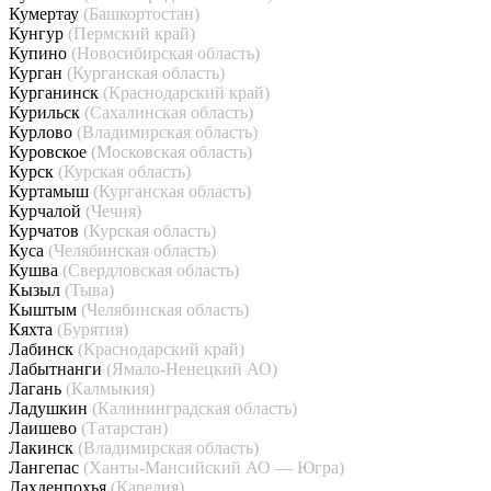
Кумертау
(Башкортостан)
Кунгур
(Пермский край)
Купино
(Новосибирская область)
Курган
(Курганская область)
Курганинск
(Краснодарский край)
Курильск
(Сахалинская область)
Курлово
(Владимирская область)
Куровское
(Московская область)
Курск
(Курская область)
Куртамыш
(Курганская область)
Курчалой
(Чечня)
Курчатов
(Курская область)
Куса
(Челябинская область)
Кушва
(Свердловская область)
Кызыл
(Тыва)
Кыштым
(Челябинская область)
Кяхта
(Бурятия)
Лабинск
(Краснодарский край)
Лабытнанги
(Ямало-Ненецкий АО)
Лагань
(Калмыкия)
Ладушкин
(Калининградская область)
Лаишево
(Татарстан)
Лакинск
(Владимирская область)
Лангепас
(Ханты-Мансийский АО — Югра)
Лахденпохья
(Карелия)