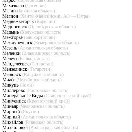
Маркс
(Саратовская область)
Махачкала
(Дагестан)
Мглин
(Брянская область)
Мегион
(Ханты-Мансийский АО — Югра)
Медвежьегорск
(Карелия)
Медногорск
(Оренбургская область)
Медынь
(Калужская область)
Межгорье
(Башкортостан)
Междуреченск
(Кемеровская область)
Мезень
(Архангельская область)
Меленки
(Владимирская область)
Мелеуз
(Башкортостан)
Менделеевск
(Татарстан)
Мензелинск
(Татарстан)
Мещовск
(Калужская область)
Миасс
(Челябинская область)
Микунь
(Коми)
Миллерово
(Ростовская область)
Минеральные Воды
(Ставропольский край)
Минусинск
(Красноярский край)
Миньяр
(Челябинская область)
Мирный
(Якутия)
Мирный
(Архангельская область)
Михайлов
(Рязанская область)
Михайловка
(Волгоградская область)