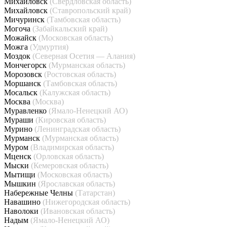
Михайловск
(Свердловская область)
Михайловск
(Ставропольский край)
Мичуринск
(Тамбовская область)
Могоча
(Забайкальский край)
Можайск
(Московская область)
Можга
(Удмуртия)
Моздок
(Северная Осетия — Алания)
Мончегорск
(Мурманская область)
Морозовск
(Ростовская область)
Моршанск
(Тамбовская область)
Мосальск
(Калужская область)
Москва
(Москва)
Муравленко
(Ямало-Ненецкий АО)
Мураши
(Кировская область)
Мурино
(Ленинградская область)
Мурманск
(Мурманская область)
Муром
(Владимирская область)
Мценск
(Орловская область)
Мыски
(Кемеровская область)
Мытищи
(Московская область)
Мышкин
(Ярославская область)
Набережные Челны
(Татарстан)
Навашино
(Нижегородская область)
Наволоки
(Ивановская область)
Надым
(Ямало-Ненецкий АО)