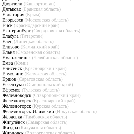
Дюртюли
(Башкортостан)
Дятьково
(Брянская область)
Евпатория
(Крым)
Егорьевск
(Московская область)
Ейск
(Краснодарский край)
Екатеринбург
(Свердловская область)
Елабуга
(Татарстан)
Елец
(Липецкая область)
Елизово
(Камчатский край)
Ельня
(Смоленская область)
Еманжелинск
(Челябинская область)
Емва
(Коми)
Енисейск
(Красноярский край)
Ермолино
(Калужская область)
Ершов
(Саратовская область)
Ессентуки
(Ставропольский край)
Ефремов
(Тульская область)
Железноводск
(Ставропольский край)
Железногорск
(Красноярский край)
Железногорск
(Курская область)
Железногорск-Илимский
(Иркутская область)
Жердевка
(Тамбовская область)
Жигулёвск
(Самарская область)
Жиздра
(Калужская область)
Жирновск
(Волгоградская область)