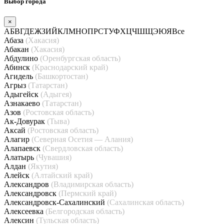
Выбор города
×
А
Б
В
Г
Д
Е
Ж
З
И
Й
К
Л
М
Н
О
П
Р
С
Т
У
Ф
Х
Ц
Ч
Ш
Щ
Э
Ю
Я
Все
Абаза
(Хакасия)
Абакан
(Хакасия)
Абдулино
(Оренбургская область)
Абинск
(Краснодарский край)
Агидель
(Башкортостан)
Агрыз
(Татарстан)
Адыгейск
(Адыгея)
Азнакаево
(Татарстан)
Азов
(Ростовская область)
Ак-Довурак
(Тыва)
Аксай
(Ростовская область)
Алагир
(Северная Осетия — Алания)
Алапаевск
(Свердловская область)
Алатырь
(Чувашия)
Алдан
(Якутия)
Алейск
(Алтайский край)
Александров
(Владимирская область)
Александровск
(Пермский край)
Александровск-Сахалинский
(Сахалинская область)
Алексеевка
(Белгородская область)
Алексин
(Тульская область)