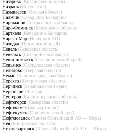
Назарово
(Красноярский край)
Назрань
(Ингушетия)
Называевск
(Омская область)
Нальчик
(Кабардино-Балкария)
Нариманов
(Астраханская область)
Наро-Фоминск
(Московская область)
Нарткала
(Кабардино-Балкария)
Нарьян-Мар
(Ненецкий АО)
Находка
(Приморский край)
Невель
(Псковская область)
Невельск
(Сахалинская область)
Невинномысск
(Ставропольский край)
Невьянск
(Свердловская область)
Нелидово
(Тверская область)
Неман
(Калининградская область)
Нерехта
(Костромская область)
Нерчинск
(Забайкальский край)
Нерюнгри
(Якутия)
Нестеров
(Калининградская область)
Нефтегорск
(Самарская область)
Нефтекамск
(Башкортостан)
Нефтекумск
(Ставропольский край)
Нефтеюганск
(Ханты-Мансийский АО — Югра)
Нея
(Костромская область)
Нижневартовск
(Ханты-Мансийский АО — Югра)