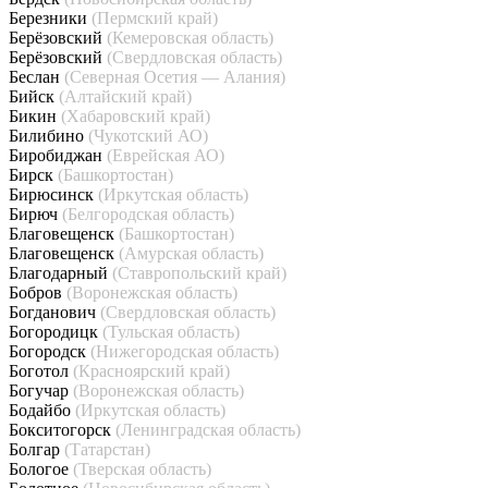
Березники
(Пермский край)
Берёзовский
(Кемеровская область)
Берёзовский
(Свердловская область)
Беслан
(Северная Осетия — Алания)
Бийск
(Алтайский край)
Бикин
(Хабаровский край)
Билибино
(Чукотский АО)
Биробиджан
(Еврейская АО)
Бирск
(Башкортостан)
Бирюсинск
(Иркутская область)
Бирюч
(Белгородская область)
Благовещенск
(Башкортостан)
Благовещенск
(Амурская область)
Благодарный
(Ставропольский край)
Бобров
(Воронежская область)
Богданович
(Свердловская область)
Богородицк
(Тульская область)
Богородск
(Нижегородская область)
Боготол
(Красноярский край)
Богучар
(Воронежская область)
Бодайбо
(Иркутская область)
Бокситогорск
(Ленинградская область)
Болгар
(Татарстан)
Бологое
(Тверская область)