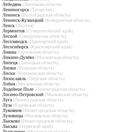
Лебедянь
(Липецкая область)
Лениногорск
(Татарстан)
Ленинск
(Волгоградская область)
Ленинск-Кузнецкий
(Кемеровская область)
Ленск
(Якутия)
Лермонтов
(Ставропольский край)
Лесной
(Свердловская область)
Лесозаводск
(Приморский край)
Лесосибирск
(Красноярский край)
Ливны
(Орловская область)
Ликино-Дулёво
(Московская область)
Липецк
(Липецкая область)
Липки
(Тульская область)
Лиски
(Воронежская область)
Лихославль
(Тверская область)
Лобня
(Московская область)
Лодейное Поле
(Ленинградская область)
Лосино-Петровский
(Московская область)
Луга
(Ленинградская область)
Луза
(Кировская область)
Лукоянов
(Нижегородская область)
Луховицы
(Московская область)
Лысково
(Нижегородская область)
Лысьва
(Пермский край)
Лыткарино
(Московская область)