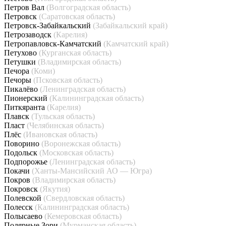
Петров Вал
(Волгоградская область)
Петровск
(Саратовская область)
Петровск-Забайкальский
(Забайкальский край)
Петрозаводск
(Карелия)
Петропавловск-Камчатский
(Камчатский край)
Петухово
(Курганская область)
Петушки
(Владимирская область)
Печора
(Коми)
Печоры
(Псковская область)
Пикалёво
(Ленинградская область)
Пионерский
(Калининградская область)
Питкяранта
(Карелия)
Плавск
(Тульская область)
Пласт
(Челябинская область)
Плёс
(Ивановская область)
Поворино
(Воронежская область)
Подольск
(Московская область)
Подпорожье
(Ленинградская область)
Покачи
(Ханты-Мансийский АО — Югра)
Покров
(Владимирская область)
Покровск
(Якутия)
Полевской
(Свердловская область)
Полесск
(Калининградская область)
Полысаево
(Кемеровская область)
Полярные Зори
(Мурманская область)