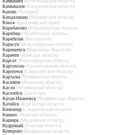
Камышин
(Волгоградская область)
Камышлов
(Свердловская область)
Канаш
(Чувашия)
Кандалакша
(Мурманская область)
Канск
(Красноярский край)
Карабаново
(Владимирская область)
Карабаш
(Челябинская область)
Карабулак
(Ингушетия)
Карасук
(Новосибирская область)
Карачаевск
(Карачаево-Черкесия)
Карачев
(Брянская область)
Каргат
(Новосибирская область)
Каргополь
(Архангельская область)
Карпинск
(Свердловская область)
Карталы
(Челябинская область)
Касимов
(Рязанская область)
Касли
(Челябинская область)
Каспийск
(Дагестан)
Катав-Ивановск
(Челябинская область)
Катайск
(Курганская область)
Качканар
(Свердловская область)
Кашин
(Тверская область)
Кашира
(Московская область)
Кедровый
(Томская область)
Кемерово
(Кемеровская область)