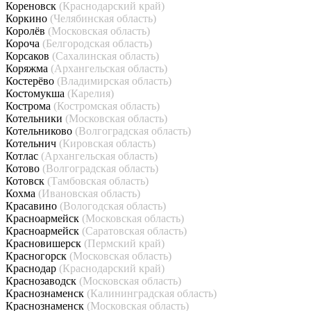
Кореновск
(Краснодарский край)
Коркино
(Челябинская область)
Королёв
(Московская область)
Короча
(Белгородская область)
Корсаков
(Сахалинская область)
Коряжма
(Архангельская область)
Костерёво
(Владимирская область)
Костомукша
(Карелия)
Кострома
(Костромская область)
Котельники
(Московская область)
Котельниково
(Волгоградская область)
Котельнич
(Кировская область)
Котлас
(Архангельская область)
Котово
(Волгоградская область)
Котовск
(Тамбовская область)
Кохма
(Ивановская область)
Красавино
(Вологодская область)
Красноармейск
(Московская область)
Красноармейск
(Саратовская область)
Красновишерск
(Пермский край)
Красногорск
(Московская область)
Краснодар
(Краснодарский край)
Краснозаводск
(Московская область)
Краснознаменск
(Калининградская область)
Краснознаменск
(Московская область)