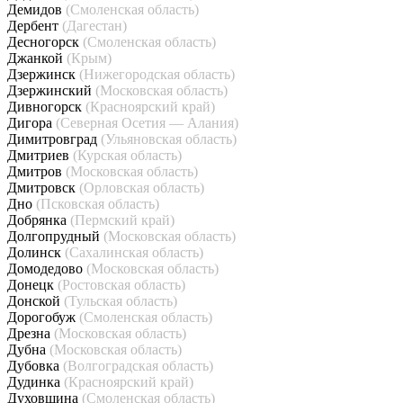
Демидов
(Смоленская область)
Дербент
(Дагестан)
Десногорск
(Смоленская область)
Джанкой
(Крым)
Дзержинск
(Нижегородская область)
Дзержинский
(Московская область)
Дивногорск
(Красноярский край)
Дигора
(Северная Осетия — Алания)
Димитровград
(Ульяновская область)
Дмитриев
(Курская область)
Дмитров
(Московская область)
Дмитровск
(Орловская область)
Дно
(Псковская область)
Добрянка
(Пермский край)
Долгопрудный
(Московская область)
Долинск
(Сахалинская область)
Домодедово
(Московская область)
Донецк
(Ростовская область)
Донской
(Тульская область)
Дорогобуж
(Смоленская область)
Дрезна
(Московская область)
Дубна
(Московская область)
Дубовка
(Волгоградская область)
Дудинка
(Красноярский край)
Духовщина
(Смоленская область)