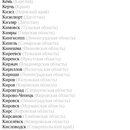
Кемь
(Карелия)
Керчь
(Крым)
Кизел
(Пермский край)
Кизилюрт
(Дагестан)
Кизляр
(Дагестан)
Кимовск
(Тульская область)
Кимры
(Тверская область)
Кингисепп
(Ленинградская область)
Кинель
(Самарская область)
Кинешма
(Ивановская область)
Киреевск
(Тульская область)
Киренск
(Иркутская область)
Киржач
(Владимирская область)
Кириллов
(Вологодская область)
Кириши
(Ленинградская область)
Киров
(Калужская область)
Киров
(Кировская область)
Кировград
(Свердловская область)
Кирово-Чепецк
(Кировская область)
Кировск
(Ленинградская область)
Кировск
(Мурманская область)
Кирс
(Кировская область)
Кирсанов
(Тамбовская область)
Киселёвск
(Кемеровская область)
Кисловодск
(Ставропольский край)