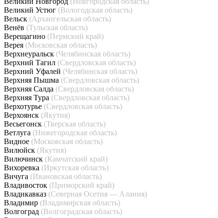
Великий Новгород
(Новгородская область)
Великий Устюг
(Вологодская область)
Вельск
(Архангельская область)
Венёв
(Тульская область)
Верещагино
(Пермский край)
Верея
(Московская область)
Верхнеуральск
(Челябинская область)
Верхний Тагил
(Свердловская область)
Верхний Уфалей
(Челябинская область)
Верхняя Пышма
(Свердловская область)
Верхняя Салда
(Свердловская область)
Верхняя Тура
(Свердловская область)
Верхотурье
(Свердловская область)
Верхоянск
(Якутия)
Весьегонск
(Тверская область)
Ветлуга
(Нижегородская область)
Видное
(Московская область)
Вилюйск
(Якутия)
Вилючинск
(Камчатский край)
Вихоревка
(Иркутская область)
Вичуга
(Ивановская область)
Владивосток
(Приморский край)
Владикавказ
(Северная Осетия — Алания)
Владимир
(Владимирская область)
Волгоград
(Волгоградская область)