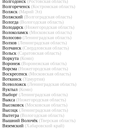
Волгодонск
(Ростовская область)
Волгореченск
(Костромская область)
Волжск
(Марий Эл)
Волжский
(Волгоградская область)
Вологда
(Вологодская область)
Володарск
(Нижегородская область)
Волоколамск
(Московская область)
Волосово
(Ленинградская область)
Волхов
(Ленинградская область)
Волчанск
(Свердловская область)
Вольск
(Саратовская область)
Воркута
(Коми)
Воронеж
(Воронежская область)
Ворсма
(Нижегородская область)
Воскресенск
(Московская область)
Воткинск
(Удмуртия)
Всеволожск
(Ленинградская область)
Вуктыл
(Коми)
Выборг
(Ленинградская область)
Выкса
(Нижегородская область)
Высоковск
(Московская область)
Высоцк
(Ленинградская область)
Вытегра
(Вологодская область)
Вышний Волочёк
(Тверская область)
Вяземский
(Хабаровский край)