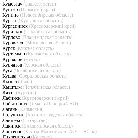
Кумертау
(Башкортостан)
Кунгур
(Пермский край)
Купино
(Новосибирская область)
Курган
(Курганская область)
Курганинск
(Краснодарский край)
Курильск
(Сахалинская область)
Курлово
(Владимирская область)
Куровское
(Московская область)
Курск
(Курская область)
Куртамыш
(Курганская область)
Курчалой
(Чечня)
Курчатов
(Курская область)
Куса
(Челябинская область)
Кушва
(Свердловская область)
Кызыл
(Тыва)
Кыштым
(Челябинская область)
Кяхта
(Бурятия)
Лабинск
(Краснодарский край)
Лабытнанги
(Ямало-Ненецкий АО)
Лагань
(Калмыкия)
Ладушкин
(Калининградская область)
Лаишево
(Татарстан)
Лакинск
(Владимирская область)
Лангепас
(Ханты-Мансийский АО — Югра)
Лахденпохья
(Карелия)