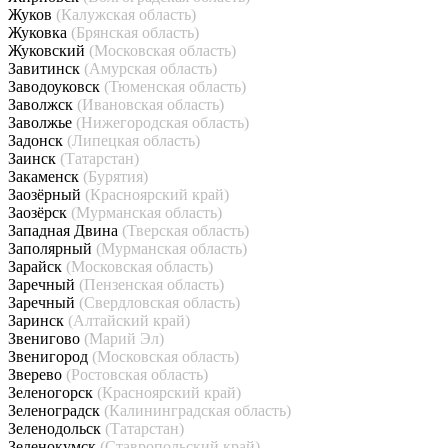
Жуков
(Калужская область)
Жуковка
(Брянская область)
Жуковский
(Московская область)
Завитинск
(Амурская область)
Заводоуковск
(Тюменская область)
Заволжск
(Ивановская область)
Заволжье
(Нижегородская область)
Задонск
(Липецкая область)
Заинск
(Татарстан)
Закаменск
(Бурятия)
Заозёрный
(Красноярский край)
Заозёрск
(Мурманская область)
Западная Двина
(Тверская область)
Заполярный
(Мурманская область)
Зарайск
(Московская область)
Заречный
(Пензенская область)
Заречный
(Свердловская область)
Заринск
(Алтайский край)
Звенигово
(Марий Эл)
Звенигород
(Московская область)
Зверево
(Ростовская область)
Зеленогорск
(Красноярский край)
Зеленоградск
(Калининградская область)
Зеленодольск
(Татарстан)
Зеленокумск
(Ставропольский край)