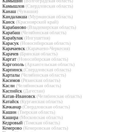
Камышин
(Волгоградская область)
Камышлов
(Свердловская область)
Канаш
(Чувашия)
Кандалакша
(Мурманская область)
Канск
(Красноярский край)
Карабаново
(Владимирская область)
Карабаш
(Челябинская область)
Карабулак
(Ингушетия)
Карасук
(Новосибирская область)
Карачаевск
(Карачаево-Черкесия)
Карачев
(Брянская область)
Каргат
(Новосибирская область)
Каргополь
(Архангельская область)
Карпинск
(Свердловская область)
Карталы
(Челябинская область)
Касимов
(Рязанская область)
Касли
(Челябинская область)
Каспийск
(Дагестан)
Катав-Ивановск
(Челябинская область)
Катайск
(Курганская область)
Качканар
(Свердловская область)
Кашин
(Тверская область)
Кашира
(Московская область)
Кедровый
(Томская область)
Кемерово
(Кемеровская область)