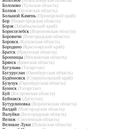
Болотное
(Новосибирская область)
Болохово
(Тульская область)
Болхов
(Орловская область)
Большой Камень
(Приморский край)
Бор
(Нижегородская область)
Борзя
(Забайкальский край)
Борисоглебск
(Воронежская область)
Боровичи
(Новгородская область)
Боровск
(Калужская область)
Бородино
(Красноярский край)
Братск
(Иркутская область)
Бронницы
(Московская область)
Брянск
(Брянская область)
Бугульма
(Татарстан)
Бугуруслан
(Оренбургская область)
Будённовск
(Ставропольский край)
Бузулук
(Оренбургская область)
Буинск
(Татарстан)
Буй
(Костромская область)
Буйнакск
(Дагестан)
Бутурлиновка
(Воронежская область)
Валдай
(Новгородская область)
Валуйки
(Белгородская область)
Велиж
(Смоленская область)
Великие Луки
(Псковская область)