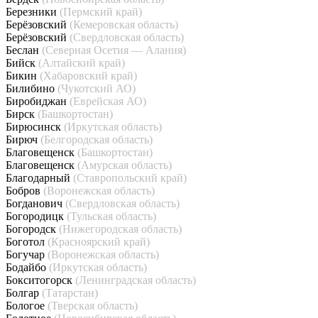
Березники
(Пермский край)
Берёзовский
(Кемеровская область)
Берёзовский
(Свердловская область)
Беслан
(Северная Осетия — Алания)
Бийск
(Алтайский край)
Бикин
(Хабаровский край)
Билибино
(Чукотский АО)
Биробиджан
(Еврейская АО)
Бирск
(Башкортостан)
Бирюсинск
(Иркутская область)
Бирюч
(Белгородская область)
Благовещенск
(Башкортостан)
Благовещенск
(Амурская область)
Благодарный
(Ставропольский край)
Бобров
(Воронежская область)
Богданович
(Свердловская область)
Богородицк
(Тульская область)
Богородск
(Нижегородская область)
Боготол
(Красноярский край)
Богучар
(Воронежская область)
Бодайбо
(Иркутская область)
Бокситогорск
(Ленинградская область)
Болгар
(Татарстан)
Бологое
(Тверская область)