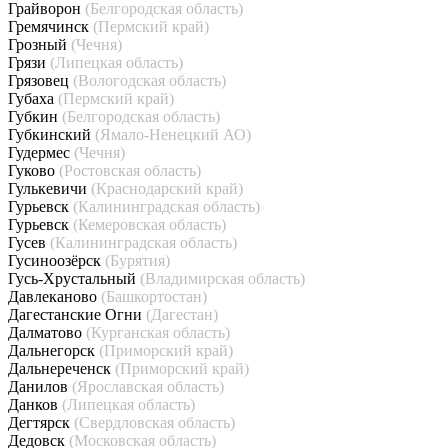
Грайворон
(Белгородская область)
Гремячинск
(Пермский край)
Грозный
(Чечня)
Грязи
(Липецкая область)
Грязовец
(Вологодская область)
Губаха
(Пермский край)
Губкин
(Белгородская область)
Губкинский
(Ямало-Ненецкий АО)
Гудермес
(Чечня)
Гуково
(Ростовская область)
Гулькевичи
(Краснодарский край)
Гурьевск
(Калининградская область)
Гурьевск
(Кемеровская область)
Гусев
(Калининградская область)
Гусиноозёрск
(Бурятия)
Гусь-Хрустальный
(Владимирская область)
Давлеканово
(Башкортостан)
Дагестанские Огни
(Дагестан)
Далматово
(Курганская область)
Дальнегорск
(Приморский край)
Дальнереченск
(Приморский край)
Данилов
(Ярославская область)
Данков
(Липецкая область)
Дегтярск
(Свердловская область)
Дедовск
(Московская область)