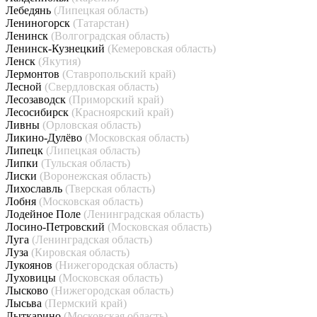
Лебедянь
(Липецкая область)
Лениногорск
(Татарстан)
Ленинск
(Волгоградская область)
Ленинск-Кузнецкий
(Кемеровская область)
Ленск
(Якутия)
Лермонтов
(Ставропольский край)
Лесной
(Свердловская область)
Лесозаводск
(Приморский край)
Лесосибирск
(Красноярский край)
Ливны
(Орловская область)
Ликино-Дулёво
(Московская область)
Липецк
(Липецкая область)
Липки
(Тульская область)
Лиски
(Воронежская область)
Лихославль
(Тверская область)
Лобня
(Московская область)
Лодейное Поле
(Ленинградская область)
Лосино-Петровский
(Московская область)
Луга
(Ленинградская область)
Луза
(Кировская область)
Лукоянов
(Нижегородская область)
Луховицы
(Московская область)
Лысково
(Нижегородская область)
Лысьва
(Пермский край)
Лыткарино
(Московская область)