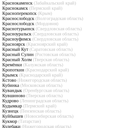
Краснокаменск
(Забайкальский край)
Краснокамск
(Пермский край)
Красноперекопск
(Крым)
Краснослободск
(Волгоградская область)
Краснослободск
(Мордовия)
Краснотурьинск
(Свердловская область)
Красноуральск
(Свердловская область)
Красноуфимск
(Свердловская область)
Красноярск
(Красноярский край)
Красный Кут
(Саратовская область)
Красный Сулин
(Ростовская область)
Красный Холм
(Тверская область)
Кремёнки
(Калужская область)
Кропоткин
(Краснодарский край)
Крымск
(Краснодарский край)
Кстово
(Нижегородская область)
Кубинка
(Московская область)
Кувандык
(Оренбургская область)
Кувшиново
(Тверская область)
Кудрово
(Ленинградская область)
Кудымкар
(Пермский край)
Кузнецк
(Пензенская область)
Куйбышев
(Новосибирская область)
Кукмор
(Татарстан)
Кулебаки
(Нижегородская область)