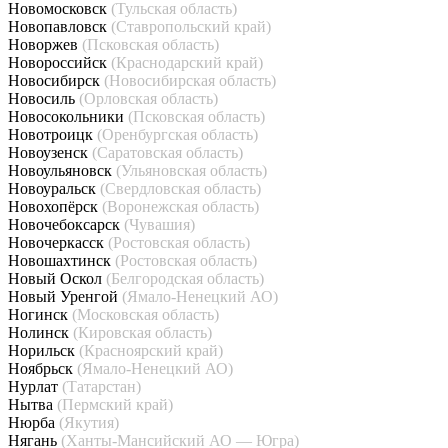
Новомосковск
(Тульская область)
Новопавловск
(Ставропольский край)
Новоржев
(Псковская область)
Новороссийск
(Краснодарский край)
Новосибирск
(Новосибирская область)
Новосиль
(Орловская область)
Новосокольники
(Псковская область)
Новотроицк
(Оренбургская область)
Новоузенск
(Саратовская область)
Новоульяновск
(Ульяновская область)
Новоуральск
(Свердловская область)
Новохопёрск
(Воронежская область)
Новочебоксарск
(Чувашия)
Новочеркасск
(Ростовская область)
Новошахтинск
(Ростовская область)
Новый Оскол
(Белгородская область)
Новый Уренгой
(Ямало-Ненецкий АО)
Ногинск
(Московская область)
Нолинск
(Кировская область)
Норильск
(Красноярский край)
Ноябрьск
(Ямало-Ненецкий АО)
Нурлат
(Татарстан)
Нытва
(Пермский край)
Нюрба
(Якутия)
Нягань
(Ханты-Мансийский АО — Югра)