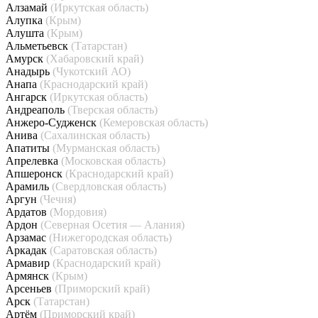
Алзамай
(Иркутская область)
Алупка
(Крым)
Алушта
(Крым)
Альметьевск
(Татарстан)
Амурск
(Хабаровский край)
Анадырь
(Чукотский АО)
Анапа
(Краснодарский край)
Ангарск
(Иркутская область)
Андреаполь
(Тверская область)
Анжеро-Судженск
(Кемеровская область)
Анива
(Сахалинская область)
Апатиты
(Мурманская область)
Апрелевка
(Московская область)
Апшеронск
(Краснодарский край)
Арамиль
(Свердловская область)
Аргун
(Чечня)
Ардатов
(Мордовия)
Ардон
(Северная Осетия — Алания)
Арзамас
(Нижегородская область)
Аркадак
(Саратовская область)
Армавир
(Краснодарский край)
Армянск
(Крым)
Арсеньев
(Приморский край)
Арск
(Татарстан)
Артём
(Приморский край)