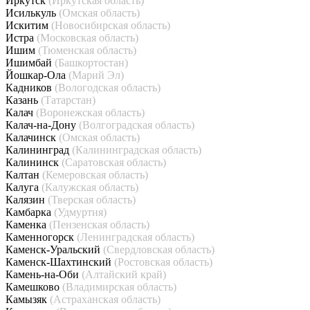
Иркутск
(Иркутская область)
Исилькуль
(Омская область)
Искитим
(Новосибирская область)
Истра
(Московская область)
Ишим
(Тюменская область)
Ишимбай
(Башкортостан)
Йошкар-Ола
(Марий Эл)
Кадников
(Вологодская область)
Казань
(Татарстан)
Калач
(Воронежская область)
Калач-на-Дону
(Волгоградская область)
Калачинск
(Омская область)
Калининград
(Калининградская область)
Калининск
(Саратовская область)
Калтан
(Кемеровская область)
Калуга
(Калужская область)
Калязин
(Тверская область)
Камбарка
(Удмуртия)
Каменка
(Пензенская область)
Каменногорск
(Ленинградская область)
Каменск-Уральский
(Свердловская область)
Каменск-Шахтинский
(Ростовская область)
Камень-на-Оби
(Алтайский край)
Камешково
(Владимирская область)
Камызяк
(Астраханская область)