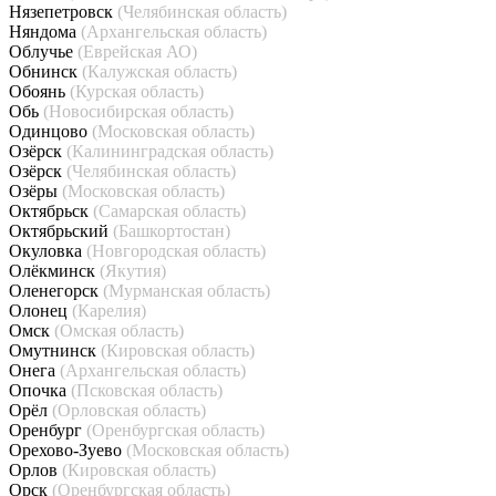
Нязепетровск
(Челябинская область)
Няндома
(Архангельская область)
Облучье
(Еврейская АО)
Обнинск
(Калужская область)
Обоянь
(Курская область)
Обь
(Новосибирская область)
Одинцово
(Московская область)
Озёрск
(Калининградская область)
Озёрск
(Челябинская область)
Озёры
(Московская область)
Октябрьск
(Самарская область)
Октябрьский
(Башкортостан)
Окуловка
(Новгородская область)
Олёкминск
(Якутия)
Оленегорск
(Мурманская область)
Олонец
(Карелия)
Омск
(Омская область)
Омутнинск
(Кировская область)
Онега
(Архангельская область)
Опочка
(Псковская область)
Орёл
(Орловская область)
Оренбург
(Оренбургская область)
Орехово-Зуево
(Московская область)
Орлов
(Кировская область)
Орск
(Оренбургская область)