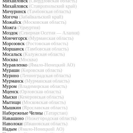
Михайловск
(Свердловская область)
Михайловск
(Ставропольский край)
Мичуринск
(Тамбовская область)
Могоча
(Забайкальский край)
Можайск
(Московская область)
Можга
(Удмуртия)
Моздок
(Северная Осетия — Алания)
Мончегорск
(Мурманская область)
Морозовск
(Ростовская область)
Моршанск
(Тамбовская область)
Мосальск
(Калужская область)
Москва
(Москва)
Муравленко
(Ямало-Ненецкий АО)
Мураши
(Кировская область)
Мурино
(Ленинградская область)
Мурманск
(Мурманская область)
Муром
(Владимирская область)
Мценск
(Орловская область)
Мыски
(Кемеровская область)
Мытищи
(Московская область)
Мышкин
(Ярославская область)
Набережные Челны
(Татарстан)
Навашино
(Нижегородская область)
Наволоки
(Ивановская область)
Надым
(Ямало-Ненецкий АО)