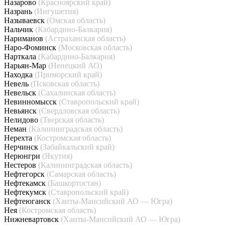
Назарово
(Красноярский край)
Назрань
(Ингушетия)
Называевск
(Омская область)
Нальчик
(Кабардино-Балкария)
Нариманов
(Астраханская область)
Наро-Фоминск
(Московская область)
Нарткала
(Кабардино-Балкария)
Нарьян-Мар
(Ненецкий АО)
Находка
(Приморский край)
Невель
(Псковская область)
Невельск
(Сахалинская область)
Невинномысск
(Ставропольский край)
Невьянск
(Свердловская область)
Нелидово
(Тверская область)
Неман
(Калининградская область)
Нерехта
(Костромская область)
Нерчинск
(Забайкальский край)
Нерюнгри
(Якутия)
Нестеров
(Калининградская область)
Нефтегорск
(Самарская область)
Нефтекамск
(Башкортостан)
Нефтекумск
(Ставропольский край)
Нефтеюганск
(Ханты-Мансийский АО — Югра)
Нея
(Костромская область)
Нижневартовск
(Ханты-Мансийский АО — Югра)