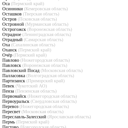
Оса
(Пермский край)
Осинники
(Кемеровская область)
Осташков
(Тверская область)
Остров
(Псковская область)
Островной
(Мурманская область)
Острогожск
(Воронежская область)
Отрадное
(Ленинградская область)
Отрадный
(Самарская область)
Оха
(Сахалинская область)
Оханск
(Пермский край)
Очёр
(Пермский край)
Павлово
(Нижегородская область)
Павловск
(Воронежская область)
Павловский Посад
(Московская область)
Палласовка
(Волгоградская область)
Партизанск
(Приморский край)
Певек
(Чукотский АО)
Пенза
(Пензенская область)
Первомайск
(Нижегородская область)
Первоуральск
(Свердловская область)
Перевоз
(Нижегородская область)
Пересвет
(Московская область)
Переславль-Залесский
(Ярославская область)
Пермь
(Пермский край)
Пестово
(Новгородская область)