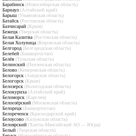
Барабинск
(Новосибирская область)
Барнаул
(Алтайский край)
Барыш
(Ульяновская область)
Батайск
(Ростовская область)
Бахчисарай
(Крым)
Бежецк
(Тверская область)
Белая Калитва
(Ростовская область)
Белая Холуница
(Кировская область)
Белгород
(Белгородская область)
Белебей
(Башкортостан)
Белёв
(Тульская область)
Белинский
(Пензенская область)
Белово
(Кемеровская область)
Белогорск
(Амурская область)
Белогорск
(Крым)
Белозерск
(Вологодская область)
Белокуриха
(Алтайский край)
Беломорск
(Карелия)
Белоозёрский
(Московская область)
Белорецк
(Башкортостан)
Белореченск
(Краснодарский край)
Белоусово
(Калужская область)
Белоярский
(Ханты-Мансийский АО — Югра)
Белый
(Тверская область)
Бердск
(Новосибирская область)