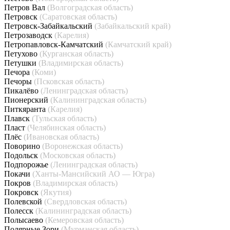
Петров Вал
(Волгоградская область)
Петровск
(Саратовская область)
Петровск-Забайкальский
(Забайкальский край)
Петрозаводск
(Карелия)
Петропавловск-Камчатский
(Камчатский край)
Петухово
(Курганская область)
Петушки
(Владимирская область)
Печора
(Коми)
Печоры
(Псковская область)
Пикалёво
(Ленинградская область)
Пионерский
(Калининградская область)
Питкяранта
(Карелия)
Плавск
(Тульская область)
Пласт
(Челябинская область)
Плёс
(Ивановская область)
Поворино
(Воронежская область)
Подольск
(Московская область)
Подпорожье
(Ленинградская область)
Покачи
(Ханты-Мансийский АО — Югра)
Покров
(Владимирская область)
Покровск
(Якутия)
Полевской
(Свердловская область)
Полесск
(Калининградская область)
Полысаево
(Кемеровская область)
Полярные Зори
(Мурманская область)