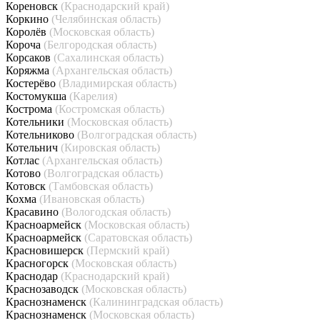
Кореновск
(Краснодарский край)
Коркино
(Челябинская область)
Королёв
(Московская область)
Короча
(Белгородская область)
Корсаков
(Сахалинская область)
Коряжма
(Архангельская область)
Костерёво
(Владимирская область)
Костомукша
(Карелия)
Кострома
(Костромская область)
Котельники
(Московская область)
Котельниково
(Волгоградская область)
Котельнич
(Кировская область)
Котлас
(Архангельская область)
Котово
(Волгоградская область)
Котовск
(Тамбовская область)
Кохма
(Ивановская область)
Красавино
(Вологодская область)
Красноармейск
(Московская область)
Красноармейск
(Саратовская область)
Красновишерск
(Пермский край)
Красногорск
(Московская область)
Краснодар
(Краснодарский край)
Краснозаводск
(Московская область)
Краснознаменск
(Калининградская область)
Краснознаменск
(Московская область)