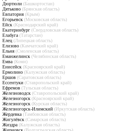
Дюртюли
(Башкортостан)
Дятьково
(Брянская область)
Евпатория
(Крым)
Егорьевск
(Московская область)
Ейск
(Краснодарский край)
Екатеринбург
(Свердловская область)
Елабуга
(Татарстан)
Елец
(Липецкая область)
Елизово
(Камчатский край)
Ельня
(Смоленская область)
Еманжелинск
(Челябинская область)
Емва
(Коми)
Енисейск
(Красноярский край)
Ермолино
(Калужская область)
Ершов
(Саратовская область)
Ессентуки
(Ставропольский край)
Ефремов
(Тульская область)
Железноводск
(Ставропольский край)
Железногорск
(Красноярский край)
Железногорск
(Курская область)
Железногорск-Илимский
(Иркутская область)
Жердевка
(Тамбовская область)
Жигулёвск
(Самарская область)
Жиздра
(Калужская область)
Жирновск
(Волгоградская область)