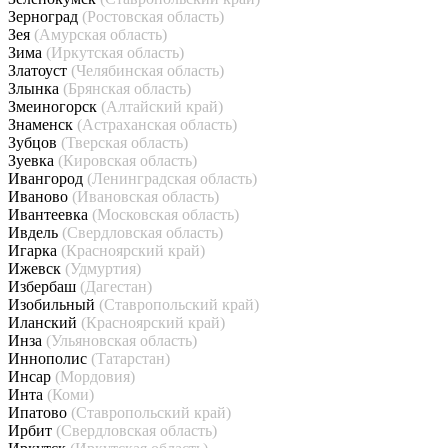
Зерноград
(Ростовская область)
Зея
(Амурская область)
Зима
(Иркутская область)
Златоуст
(Челябинская область)
Злынка
(Брянская область)
Змеиногорск
(Алтайский край)
Знаменск
(Астраханская область)
Зубцов
(Тверская область)
Зуевка
(Кировская область)
Ивангород
(Ленинградская область)
Иваново
(Ивановская область)
Ивантеевка
(Московская область)
Ивдель
(Свердловская область)
Игарка
(Красноярский край)
Ижевск
(Удмуртия)
Избербаш
(Дагестан)
Изобильный
(Ставропольский край)
Иланский
(Красноярский край)
Инза
(Ульяновская область)
Иннополис
(Татарстан)
Инсар
(Мордовия)
Инта
(Коми)
Ипатово
(Ставропольский край)
Ирбит
(Свердловская область)