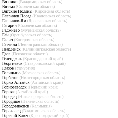
Вязники
(Владимирская область)
Вязьма
(Смоленская область)
Вятские Поляны
(Кировская область)
Гаврилов Посад
(Ивановская область)
Гаврилов-Ям
(Ярославская область)
Гагарин
(Смоленская область)
Гаджиево
(Мурманская область)
Гай
(Оренбургская область)
Галич
(Костромская область)
Гатчина
(Ленинградская область)
Гвардейск
(Калининградская область)
Гдов
(Псковская область)
Геленджик
(Краснодарский край)
Георгиевск
(Ставропольский край)
Глазов
(Удмуртия)
Голицыно
(Московская область)
Горбатов
(Нижегородская область)
Горно-Алтайск
(Алтайский край)
Горнозаводск
(Пермский край)
Горняк
(Алтайский край)
Городец
(Нижегородская область)
Городище
(Пензенская область)
Городовиковск
(Калмыкия)
Гороховец
(Владимирская область)
Горячий Ключ
(Краснодарский край)