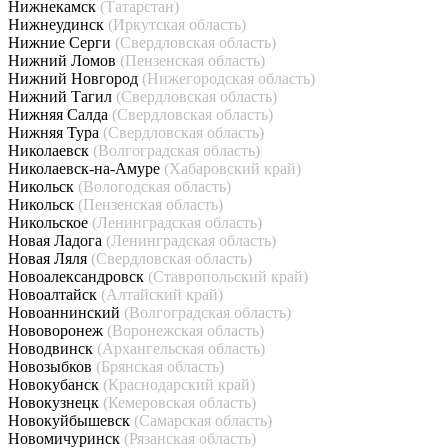
Нижнекамск
(Татарстан)
Нижнеудинск
(Иркутская область)
Нижние Серги
(Свердловская область)
Нижний Ломов
(Пензенская область)
Нижний Новгород
(Нижегородская область)
Нижний Тагил
(Свердловская область)
Нижняя Салда
(Свердловская область)
Нижняя Тура
(Свердловская область)
Николаевск
(Волгоградская область)
Николаевск-на-Амуре
(Хабаровский край)
Никольск
(Вологодская область)
Никольск
(Пензенская область)
Никольское
(Ленинградская область)
Новая Ладога
(Ленинградская область)
Новая Ляля
(Свердловская область)
Новоалександровск
(Ставропольский край)
Новоалтайск
(Алтайский край)
Новоаннинский
(Волгоградская область)
Нововоронеж
(Воронежская область)
Новодвинск
(Архангельская область)
Новозыбков
(Брянская область)
Новокубанск
(Краснодарский край)
Новокузнецк
(Кемеровская область)
Новокуйбышевск
(Самарская область)
Новомичуринск
(Рязанская область)