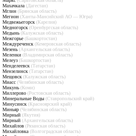
Маркс
(Саратовская область)
Махачкала
(Дагестан)
Мглин
(Брянская область)
Мегион
(Ханты-Мансийский АО — Югра)
Медвежьегорск
(Карелия)
Медногорск
(Оренбургская область)
Медынь
(Калужская область)
Межгорье
(Башкортостан)
Междуреченск
(Кемеровская область)
Мезень
(Архангельская область)
Меленки
(Владимирская область)
Мелеуз
(Башкортостан)
Менделеевск
(Татарстан)
Мензелинск
(Татарстан)
Мещовск
(Калужская область)
Миасс
(Челябинская область)
Микунь
(Коми)
Миллерово
(Ростовская область)
Минеральные Воды
(Ставропольский край)
Минусинск
(Красноярский край)
Миньяр
(Челябинская область)
Мирный
(Якутия)
Мирный
(Архангельская область)
Михайлов
(Рязанская область)
Михайловка
(Волгоградская область)