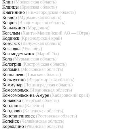
Клин
(Московская область)
Клинцы
(Брянская область)
Княгинино
(Нижегородская область)
Ковдор
(Мурманская область)
Ковров
(Владимирская область)
Ковылкино
(Мордовия)
Когалым
(Ханты-Мансийский АО — Югра)
Кодинск
(Красноярский край)
Козельск
(Калужская область)
Козловка
(Чувашия)
Козьмодемьянск
(Марий Эл)
Кола
(Мурманская область)
Кологрив
(Костромская область)
Коломна
(Московская область)
Колпашево
(Томская область)
Кольчугино
(Владимирская область)
Коммунар
(Ленинградская область)
Комсомольск
(Ивановская область)
Комсомольск-на-Амуре
(Хабаровский край)
Конаково
(Тверская область)
Кондопога
(Карелия)
Кондрово
(Калужская область)
Константиновск
(Ростовская область)
Копейск
(Челябинская область)
Кораблино
(Рязанская область)