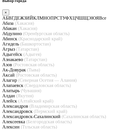
Выбор города
×
А
Б
В
Г
Д
Е
Ж
З
И
Й
К
Л
М
Н
О
П
Р
С
Т
У
Ф
Х
Ц
Ч
Ш
Щ
Э
Ю
Я
Все
Абаза
(Хакасия)
Абакан
(Хакасия)
Абдулино
(Оренбургская область)
Абинск
(Краснодарский край)
Агидель
(Башкортостан)
Агрыз
(Татарстан)
Адыгейск
(Адыгея)
Азнакаево
(Татарстан)
Азов
(Ростовская область)
Ак-Довурак
(Тыва)
Аксай
(Ростовская область)
Алагир
(Северная Осетия — Алания)
Алапаевск
(Свердловская область)
Алатырь
(Чувашия)
Алдан
(Якутия)
Алейск
(Алтайский край)
Александров
(Владимирская область)
Александровск
(Пермский край)
Александровск-Сахалинский
(Сахалинская область)
Алексеевка
(Белгородская область)
Алексин
(Тульская область)