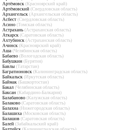
Артёмовск
(Красноярский край)
Артёмовский
(Свердловская область)
Архангельск
(Архангельская область)
Асбест
(Свердловская область)
Асино
(Томская область)
Астрахань
(Астраханская область)
Аткарск
(Саратовская область)
Ахтубинск
(Астраханская область)
Ачинск
(Красноярский край)
Аша
(Челябинская область)
Бабаево
(Вологодская область)
Бабушкин
(Бурятия)
Бавлы
(Татарстан)
Багратионовск
(Калининградская область)
Байкальск
(Иркутская область)
Баймак
(Башкортостан)
Бакал
(Челябинская область)
Баксан
(Кабардино-Балкария)
Балабаново
(Калужская область)
Балаково
(Саратовская область)
Балахна
(Нижегородская область)
Балашиха
(Московская область)
Балашов
(Саратовская область)
Балей
(Забайкальский край)
Балтийск
(Калининградская область)