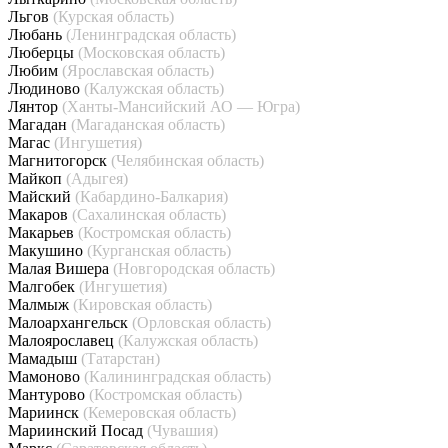
Льгов
(Курская область)
Любань
(Ленинградская область)
Люберцы
(Московская область)
Любим
(Ярославская область)
Людиново
(Калужская область)
Лянтор
(Ханты-Мансийский АО — Югра)
Магадан
(Магаданская область)
Магас
(Ингушетия)
Магнитогорск
(Челябинская область)
Майкоп
(Адыгея)
Майский
(Кабардино-Балкария)
Макаров
(Сахалинская область)
Макарьев
(Костромская область)
Макушино
(Курганская область)
Малая Вишера
(Новгородская область)
Малгобек
(Ингушетия)
Малмыж
(Кировская область)
Малоархангельск
(Орловская область)
Малоярославец
(Калужская область)
Мамадыш
(Татарстан)
Мамоново
(Калининградская область)
Мантурово
(Костромская область)
Мариинск
(Кемеровская область)
Мариинский Посад
(Чувашия)