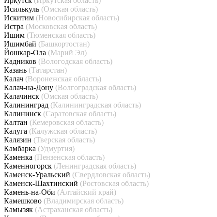
Иркутск
(Иркутская область)
Исилькуль
(Омская область)
Искитим
(Новосибирская область)
Истра
(Московская область)
Ишим
(Тюменская область)
Ишимбай
(Башкортостан)
Йошкар-Ола
(Марий Эл)
Кадников
(Вологодская область)
Казань
(Татарстан)
Калач
(Воронежская область)
Калач-на-Дону
(Волгоградская область)
Калачинск
(Омская область)
Калининград
(Калининградская область)
Калининск
(Саратовская область)
Калтан
(Кемеровская область)
Калуга
(Калужская область)
Калязин
(Тверская область)
Камбарка
(Удмуртия)
Каменка
(Пензенская область)
Каменногорск
(Ленинградская область)
Каменск-Уральский
(Свердловская область)
Каменск-Шахтинский
(Ростовская область)
Камень-на-Оби
(Алтайский край)
Камешково
(Владимирская область)
Камызяк
(Астраханская область)