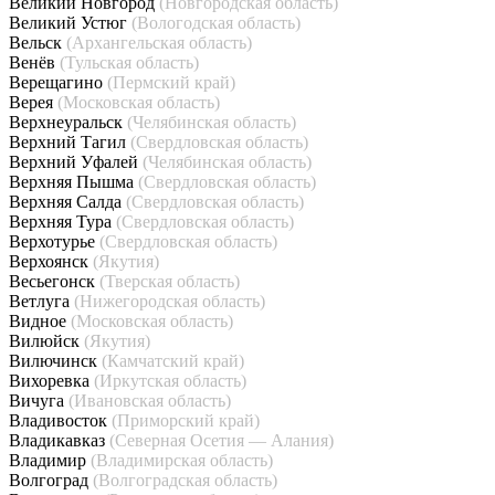
Великий Новгород
(Новгородская область)
Великий Устюг
(Вологодская область)
Вельск
(Архангельская область)
Венёв
(Тульская область)
Верещагино
(Пермский край)
Верея
(Московская область)
Верхнеуральск
(Челябинская область)
Верхний Тагил
(Свердловская область)
Верхний Уфалей
(Челябинская область)
Верхняя Пышма
(Свердловская область)
Верхняя Салда
(Свердловская область)
Верхняя Тура
(Свердловская область)
Верхотурье
(Свердловская область)
Верхоянск
(Якутия)
Весьегонск
(Тверская область)
Ветлуга
(Нижегородская область)
Видное
(Московская область)
Вилюйск
(Якутия)
Вилючинск
(Камчатский край)
Вихоревка
(Иркутская область)
Вичуга
(Ивановская область)
Владивосток
(Приморский край)
Владикавказ
(Северная Осетия — Алания)
Владимир
(Владимирская область)
Волгоград
(Волгоградская область)