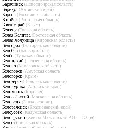
Барабинск
(Новосибирская область)
Барнаул
(Алтайский край)
Барыш
(Ульяновская область)
Батайск
(Ростовская область)
Бахчисарай
(Крым)
Бежецк
(Тверская область)
Белая Калитва
(Ростовская область)
Белая Холуница
(Кировская область)
Белгород
(Белгородская область)
Белебей
(Башкортостан)
Белёв
(Тульская область)
Белинский
(Пензенская область)
Белово
(Кемеровская область)
Белогорск
(Амурская область)
Белогорск
(Крым)
Белозерск
(Вологодская область)
Белокуриха
(Алтайский край)
Беломорск
(Карелия)
Белоозёрский
(Московская область)
Белорецк
(Башкортостан)
Белореченск
(Краснодарский край)
Белоусово
(Калужская область)
Белоярский
(Ханты-Мансийский АО — Югра)
Белый
(Тверская область)
Бердск
(Новосибирская область)