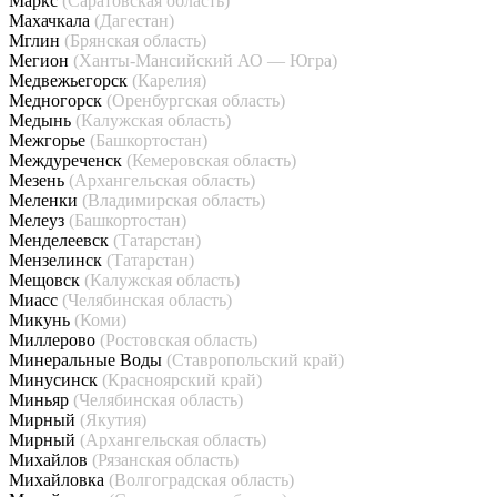
Маркс
(Саратовская область)
Махачкала
(Дагестан)
Мглин
(Брянская область)
Мегион
(Ханты-Мансийский АО — Югра)
Медвежьегорск
(Карелия)
Медногорск
(Оренбургская область)
Медынь
(Калужская область)
Межгорье
(Башкортостан)
Междуреченск
(Кемеровская область)
Мезень
(Архангельская область)
Меленки
(Владимирская область)
Мелеуз
(Башкортостан)
Менделеевск
(Татарстан)
Мензелинск
(Татарстан)
Мещовск
(Калужская область)
Миасс
(Челябинская область)
Микунь
(Коми)
Миллерово
(Ростовская область)
Минеральные Воды
(Ставропольский край)
Минусинск
(Красноярский край)
Миньяр
(Челябинская область)
Мирный
(Якутия)
Мирный
(Архангельская область)
Михайлов
(Рязанская область)
Михайловка
(Волгоградская область)