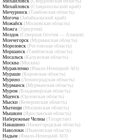
Михайловск
(Свердловская область)
Михайловск
(Ставропольский край)
Мичуринск
(Тамбовская область)
Могоча
(Забайкальский край)
Можайск
(Московская область)
Можга
(Удмуртия)
Моздок
(Северная Осетия — Алания)
Мончегорск
(Мурманская область)
Морозовск
(Ростовская область)
Моршанск
(Тамбовская область)
Мосальск
(Калужская область)
Москва
(Москва)
Муравленко
(Ямало-Ненецкий АО)
Мураши
(Кировская область)
Мурино
(Ленинградская область)
Мурманск
(Мурманская область)
Муром
(Владимирская область)
Мценск
(Орловская область)
Мыски
(Кемеровская область)
Мытищи
(Московская область)
Мышкин
(Ярославская область)
Набережные Челны
(Татарстан)
Навашино
(Нижегородская область)
Наволоки
(Ивановская область)
Надым
(Ямало-Ненецкий АО)