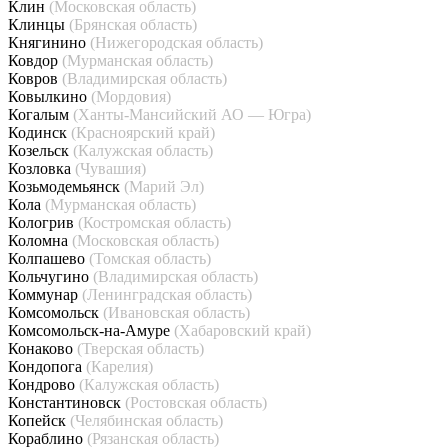
Клин
(Московская область)
Клинцы
(Брянская область)
Княгинино
(Нижегородская область)
Ковдор
(Мурманская область)
Ковров
(Владимирская область)
Ковылкино
(Мордовия)
Когалым
(Ханты-Мансийский АО — Югра)
Кодинск
(Красноярский край)
Козельск
(Калужская область)
Козловка
(Чувашия)
Козьмодемьянск
(Марий Эл)
Кола
(Мурманская область)
Кологрив
(Костромская область)
Коломна
(Московская область)
Колпашево
(Томская область)
Кольчугино
(Владимирская область)
Коммунар
(Ленинградская область)
Комсомольск
(Ивановская область)
Комсомольск-на-Амуре
(Хабаровский край)
Конаково
(Тверская область)
Кондопога
(Карелия)
Кондрово
(Калужская область)
Константиновск
(Ростовская область)
Копейск
(Челябинская область)
Кораблино
(Рязанская область)