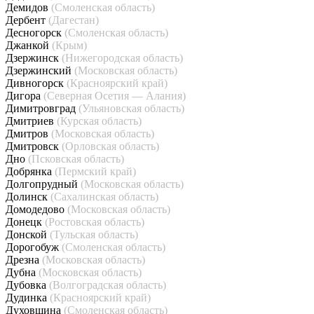
Демидов
(Смоленская область)
Дербент
(Дагестан)
Десногорск
(Смоленская область)
Джанкой
(Крым)
Дзержинск
(Нижегородская область)
Дзержинский
(Московская область)
Дивногорск
(Красноярский край)
Дигора
(Северная Осетия — Алания)
Димитровград
(Ульяновская область)
Дмитриев
(Курская область)
Дмитров
(Московская область)
Дмитровск
(Орловская область)
Дно
(Псковская область)
Добрянка
(Пермский край)
Долгопрудный
(Московская область)
Долинск
(Сахалинская область)
Домодедово
(Московская область)
Донецк
(Ростовская область)
Донской
(Тульская область)
Дорогобуж
(Смоленская область)
Дрезна
(Московская область)
Дубна
(Московская область)
Дубовка
(Волгоградская область)
Дудинка
(Красноярский край)
Духовщина
(Смоленская область)