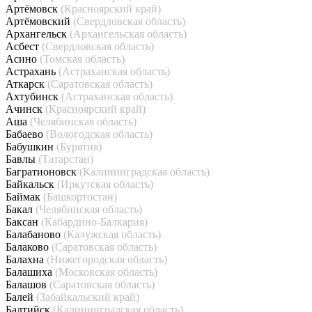
Артёмовск
(Красноярский край)
Артёмовский
(Свердловская область)
Архангельск
(Архангельская область)
Асбест
(Свердловская область)
Асино
(Томская область)
Астрахань
(Астраханская область)
Аткарск
(Саратовская область)
Ахтубинск
(Астраханская область)
Ачинск
(Красноярский край)
Аша
(Челябинская область)
Бабаево
(Вологодская область)
Бабушкин
(Бурятия)
Бавлы
(Татарстан)
Багратионовск
(Калининградская область)
Байкальск
(Иркутская область)
Баймак
(Башкортостан)
Бакал
(Челябинская область)
Баксан
(Кабардино-Балкария)
Балабаново
(Калужская область)
Балаково
(Саратовская область)
Балахна
(Нижегородская область)
Балашиха
(Московская область)
Балашов
(Саратовская область)
Балей
(Забайкальский край)
Балтийск
(Калининградская область)