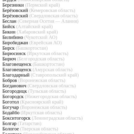
Березники
(Пермский край)
Берёзовский
(Кемеровская область)
Берёзовский
(Свердловская область)
Беслан
(Северная Осетия — Алания)
Бийск
(Алтайский край)
Бикин
(Хабаровский край)
Билибино
(Чукотский АО)
Биробиджан
(Еврейская АО)
Бирск
(Башкортостан)
Бирюсинск
(Иркутская область)
Бирюч
(Белгородская область)
Благовещенск
(Башкортостан)
Благовещенск
(Амурская область)
Благодарный
(Ставропольский край)
Бобров
(Воронежская область)
Богданович
(Свердловская область)
Богородицк
(Тульская область)
Богородск
(Нижегородская область)
Боготол
(Красноярский край)
Богучар
(Воронежская область)
Бодайбо
(Иркутская область)
Бокситогорск
(Ленинградская область)
Болгар
(Татарстан)
Бологое
(Тверская область)