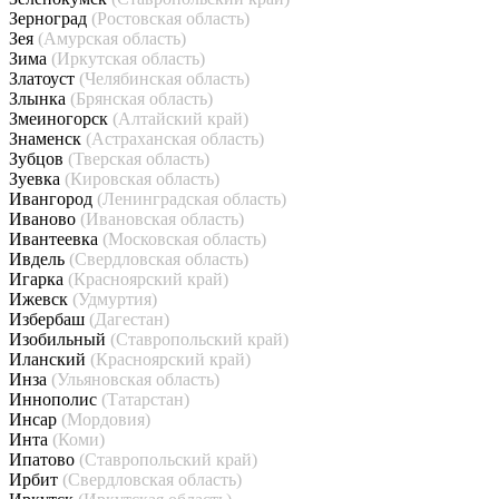
Зерноград
(Ростовская область)
Зея
(Амурская область)
Зима
(Иркутская область)
Златоуст
(Челябинская область)
Злынка
(Брянская область)
Змеиногорск
(Алтайский край)
Знаменск
(Астраханская область)
Зубцов
(Тверская область)
Зуевка
(Кировская область)
Ивангород
(Ленинградская область)
Иваново
(Ивановская область)
Ивантеевка
(Московская область)
Ивдель
(Свердловская область)
Игарка
(Красноярский край)
Ижевск
(Удмуртия)
Избербаш
(Дагестан)
Изобильный
(Ставропольский край)
Иланский
(Красноярский край)
Инза
(Ульяновская область)
Иннополис
(Татарстан)
Инсар
(Мордовия)
Инта
(Коми)
Ипатово
(Ставропольский край)
Ирбит
(Свердловская область)