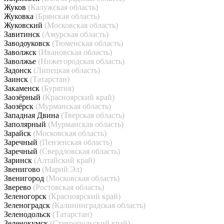
Жуков
(Калужская область)
Жуковка
(Брянская область)
Жуковский
(Московская область)
Завитинск
(Амурская область)
Заводоуковск
(Тюменская область)
Заволжск
(Ивановская область)
Заволжье
(Нижегородская область)
Задонск
(Липецкая область)
Заинск
(Татарстан)
Закаменск
(Бурятия)
Заозёрный
(Красноярский край)
Заозёрск
(Мурманская область)
Западная Двина
(Тверская область)
Заполярный
(Мурманская область)
Зарайск
(Московская область)
Заречный
(Пензенская область)
Заречный
(Свердловская область)
Заринск
(Алтайский край)
Звенигово
(Марий Эл)
Звенигород
(Московская область)
Зверево
(Ростовская область)
Зеленогорск
(Красноярский край)
Зеленоградск
(Калининградская область)
Зеленодольск
(Татарстан)
Зеленокумск
(Ставропольский край)