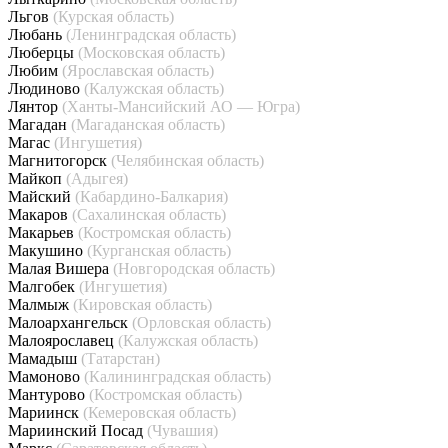
Льгов
(Курская область)
Любань
(Ленинградская область)
Люберцы
(Московская область)
Любим
(Ярославская область)
Людиново
(Калужская область)
Лянтор
(Ханты-Мансийский АО — Югра)
Магадан
(Магаданская область)
Магас
(Ингушетия)
Магнитогорск
(Челябинская область)
Майкоп
(Адыгея)
Майский
(Кабардино-Балкария)
Макаров
(Сахалинская область)
Макарьев
(Костромская область)
Макушино
(Курганская область)
Малая Вишера
(Новгородская область)
Малгобек
(Ингушетия)
Малмыж
(Кировская область)
Малоархангельск
(Орловская область)
Малоярославец
(Калужская область)
Мамадыш
(Татарстан)
Мамоново
(Калининградская область)
Мантурово
(Костромская область)
Мариинск
(Кемеровская область)
Мариинский Посад
(Чувашия)