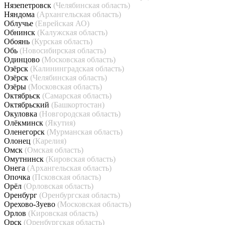
Нязепетровск
(Челябинская область)
Няндома
(Архангельская область)
Облучье
(Еврейская АО)
Обнинск
(Калужская область)
Обоянь
(Курская область)
Обь
(Новосибирская область)
Одинцово
(Московская область)
Озёрск
(Калининградская область)
Озёрск
(Челябинская область)
Озёры
(Московская область)
Октябрьск
(Самарская область)
Октябрьский
(Башкортостан)
Окуловка
(Новгородская область)
Олёкминск
(Якутия)
Оленегорск
(Мурманская область)
Олонец
(Карелия)
Омск
(Омская область)
Омутнинск
(Кировская область)
Онега
(Архангельская область)
Опочка
(Псковская область)
Орёл
(Орловская область)
Оренбург
(Оренбургская область)
Орехово-Зуево
(Московская область)
Орлов
(Кировская область)
Орск
(Оренбургская область)