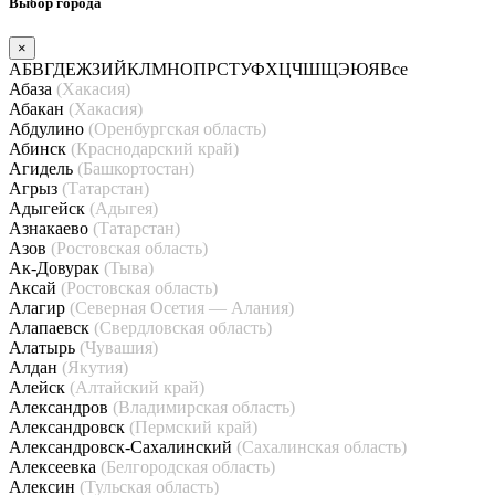
Выбор города
×
А
Б
В
Г
Д
Е
Ж
З
И
Й
К
Л
М
Н
О
П
Р
С
Т
У
Ф
Х
Ц
Ч
Ш
Щ
Э
Ю
Я
Все
Абаза
(Хакасия)
Абакан
(Хакасия)
Абдулино
(Оренбургская область)
Абинск
(Краснодарский край)
Агидель
(Башкортостан)
Агрыз
(Татарстан)
Адыгейск
(Адыгея)
Азнакаево
(Татарстан)
Азов
(Ростовская область)
Ак-Довурак
(Тыва)
Аксай
(Ростовская область)
Алагир
(Северная Осетия — Алания)
Алапаевск
(Свердловская область)
Алатырь
(Чувашия)
Алдан
(Якутия)
Алейск
(Алтайский край)
Александров
(Владимирская область)
Александровск
(Пермский край)
Александровск-Сахалинский
(Сахалинская область)
Алексеевка
(Белгородская область)
Алексин
(Тульская область)