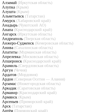
Алзамай
(Иркутская область)
Алупка
(Крым)
Алушта
(Крым)
Альметьевск
(Татарстан)
Амурск
(Хабаровский край)
Анадырь
(Чукотский АО)
Анапа
(Краснодарский край)
Ангарск
(Иркутская область)
Андреаполь
(Тверская область)
Анжеро-Судженск
(Кемеровская область)
Анива
(Сахалинская область)
Апатиты
(Мурманская область)
Апрелевка
(Московская область)
Апшеронск
(Краснодарский край)
Арамиль
(Свердловская область)
Аргун
(Чечня)
Ардатов
(Мордовия)
Ардон
(Северная Осетия — Алания)
Арзамас
(Нижегородская область)
Аркадак
(Саратовская область)
Армавир
(Краснодарский край)
Армянск
(Крым)
Арсеньев
(Приморский край)
Арск
(Татарстан)
Артём
(Приморский край)