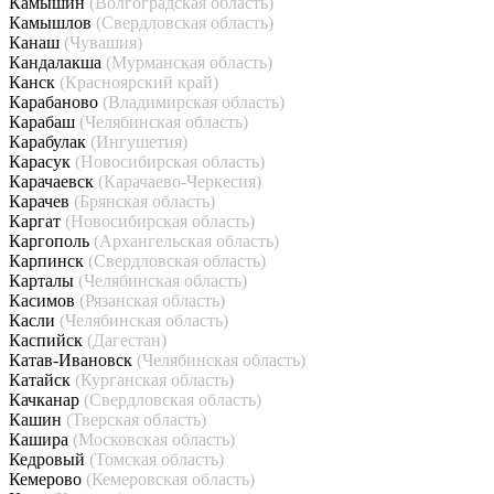
Камышин
(Волгоградская область)
Камышлов
(Свердловская область)
Канаш
(Чувашия)
Кандалакша
(Мурманская область)
Канск
(Красноярский край)
Карабаново
(Владимирская область)
Карабаш
(Челябинская область)
Карабулак
(Ингушетия)
Карасук
(Новосибирская область)
Карачаевск
(Карачаево-Черкесия)
Карачев
(Брянская область)
Каргат
(Новосибирская область)
Каргополь
(Архангельская область)
Карпинск
(Свердловская область)
Карталы
(Челябинская область)
Касимов
(Рязанская область)
Касли
(Челябинская область)
Каспийск
(Дагестан)
Катав-Ивановск
(Челябинская область)
Катайск
(Курганская область)
Качканар
(Свердловская область)
Кашин
(Тверская область)
Кашира
(Московская область)
Кедровый
(Томская область)
Кемерово
(Кемеровская область)