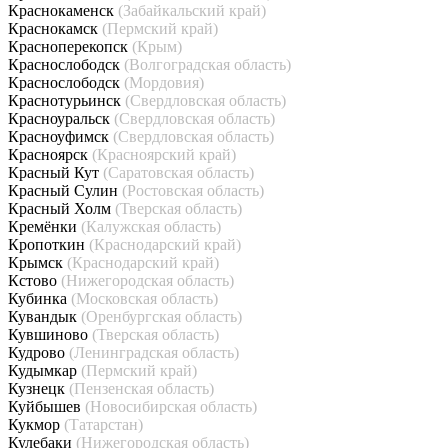
Краснокаменск
(Забайкальский край)
Краснокамск
(Пермский край)
Красноперекопск
(Крым)
Краснослободск
(Волгоградская область)
Краснослободск
(Мордовия)
Краснотурьинск
(Свердловская область)
Красноуральск
(Свердловская область)
Красноуфимск
(Свердловская область)
Красноярск
(Красноярский край)
Красный Кут
(Саратовская область)
Красный Сулин
(Ростовская область)
Красный Холм
(Тверская область)
Кремёнки
(Калужская область)
Кропоткин
(Краснодарский край)
Крымск
(Краснодарский край)
Кстово
(Нижегородская область)
Кубинка
(Московская область)
Кувандык
(Оренбургская область)
Кувшиново
(Тверская область)
Кудрово
(Ленинградская область)
Кудымкар
(Пермский край)
Кузнецк
(Пензенская область)
Куйбышев
(Новосибирская область)
Кукмор
(Татарстан)
Кулебаки
(Нижегородская область)