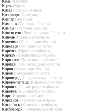
Кемь
(Карелия)
Керчь
(Крым)
Кизел
(Пермский край)
Кизилюрт
(Дагестан)
Кизляр
(Дагестан)
Кимовск
(Тульская область)
Кимры
(Тверская область)
Кингисепп
(Ленинградская область)
Кинель
(Самарская область)
Кинешма
(Ивановская область)
Киреевск
(Тульская область)
Киренск
(Иркутская область)
Киржач
(Владимирская область)
Кириллов
(Вологодская область)
Кириши
(Ленинградская область)
Киров
(Калужская область)
Киров
(Кировская область)
Кировград
(Свердловская область)
Кирово-Чепецк
(Кировская область)
Кировск
(Ленинградская область)
Кировск
(Мурманская область)
Кирс
(Кировская область)
Кирсанов
(Тамбовская область)
Киселёвск
(Кемеровская область)
Кисловодск
(Ставропольский край)