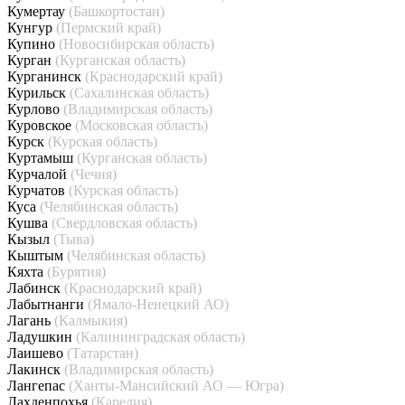
Кумертау
(Башкортостан)
Кунгур
(Пермский край)
Купино
(Новосибирская область)
Курган
(Курганская область)
Курганинск
(Краснодарский край)
Курильск
(Сахалинская область)
Курлово
(Владимирская область)
Куровское
(Московская область)
Курск
(Курская область)
Куртамыш
(Курганская область)
Курчалой
(Чечня)
Курчатов
(Курская область)
Куса
(Челябинская область)
Кушва
(Свердловская область)
Кызыл
(Тыва)
Кыштым
(Челябинская область)
Кяхта
(Бурятия)
Лабинск
(Краснодарский край)
Лабытнанги
(Ямало-Ненецкий АО)
Лагань
(Калмыкия)
Ладушкин
(Калининградская область)
Лаишево
(Татарстан)
Лакинск
(Владимирская область)
Лангепас
(Ханты-Мансийский АО — Югра)
Лахденпохья
(Карелия)