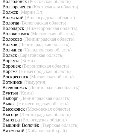
Волгодонск
(Ростовская область)
Волгореченск
(Костромская область)
Волжск
(Марий Эл)
Волжский
(Волгоградская область)
Вологда
(Вологодская область)
Володарск
(Нижегородская область)
Волоколамск
(Московская область)
Волосово
(Ленинградская область)
Волхов
(Ленинградская область)
Волчанск
(Свердловская область)
Вольск
(Саратовская область)
Воркута
(Коми)
Воронеж
(Воронежская область)
Ворсма
(Нижегородская область)
Воскресенск
(Московская область)
Воткинск
(Удмуртия)
Всеволожск
(Ленинградская область)
Вуктыл
(Коми)
Выборг
(Ленинградская область)
Выкса
(Нижегородская область)
Высоковск
(Московская область)
Высоцк
(Ленинградская область)
Вытегра
(Вологодская область)
Вышний Волочёк
(Тверская область)
Вяземский
(Хабаровский край)