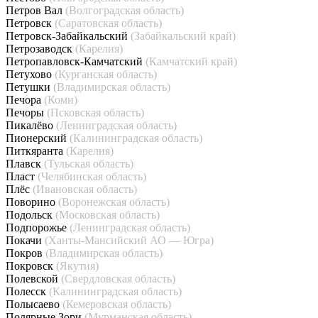
Петров Вал
(Волгоградская область)
Петровск
(Саратовская область)
Петровск-Забайкальский
(Забайкальский край)
Петрозаводск
(Карелия)
Петропавловск-Камчатский
(Камчатский край)
Петухово
(Курганская область)
Петушки
(Владимирская область)
Печора
(Коми)
Печоры
(Псковская область)
Пикалёво
(Ленинградская область)
Пионерский
(Калининградская область)
Питкяранта
(Карелия)
Плавск
(Тульская область)
Пласт
(Челябинская область)
Плёс
(Ивановская область)
Поворино
(Воронежская область)
Подольск
(Московская область)
Подпорожье
(Ленинградская область)
Покачи
(Ханты-Мансийский АО — Югра)
Покров
(Владимирская область)
Покровск
(Якутия)
Полевской
(Свердловская область)
Полесск
(Калининградская область)
Полысаево
(Кемеровская область)
Полярные Зори
(Мурманская область)