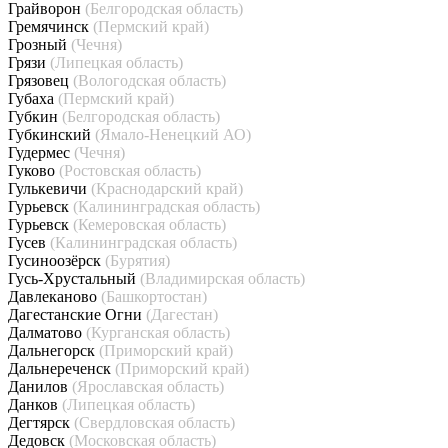
Грайворон
(Белгородская область)
Гремячинск
(Пермский край)
Грозный
(Чечня)
Грязи
(Липецкая область)
Грязовец
(Вологодская область)
Губаха
(Пермский край)
Губкин
(Белгородская область)
Губкинский
(Ямало-Ненецкий АО)
Гудермес
(Чечня)
Гуково
(Ростовская область)
Гулькевичи
(Краснодарский край)
Гурьевск
(Калининградская область)
Гурьевск
(Кемеровская область)
Гусев
(Калининградская область)
Гусиноозёрск
(Бурятия)
Гусь-Хрустальный
(Владимирская область)
Давлеканово
(Башкортостан)
Дагестанские Огни
(Дагестан)
Далматово
(Курганская область)
Дальнегорск
(Приморский край)
Дальнереченск
(Приморский край)
Данилов
(Ярославская область)
Данков
(Липецкая область)
Дегтярск
(Свердловская область)
Дедовск
(Московская область)