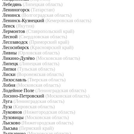
Лебедянь
(Липецкая область)
Лениногорск
(Татарстан)
Ленинск
(Волгоградская область)
Ленинск-Кузнецкий
(Кемеровская область)
Ленск
(Якутия)
Лермонтов
(Ставропольский край)
Лесной
(Свердловская область)
Лесозаводск
(Приморский край)
Лесосибирск
(Красноярский край)
Ливны
(Орловская область)
Ликино-Дулёво
(Московская область)
Липецк
(Липецкая область)
Липки
(Тульская область)
Лиски
(Воронежская область)
Лихославль
(Тверская область)
Лобня
(Московская область)
Лодейное Поле
(Ленинградская область)
Лосино-Петровский
(Московская область)
Луга
(Ленинградская область)
Луза
(Кировская область)
Лукоянов
(Нижегородская область)
Луховицы
(Московская область)
Лысково
(Нижегородская область)
Лысьва
(Пермский край)
Лыткарино
(Московская область)