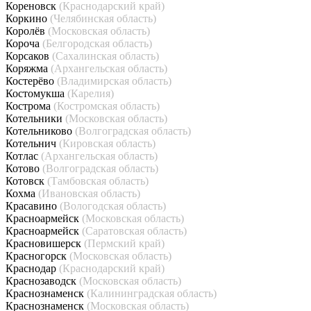
Кореновск
(Краснодарский край)
Коркино
(Челябинская область)
Королёв
(Московская область)
Короча
(Белгородская область)
Корсаков
(Сахалинская область)
Коряжма
(Архангельская область)
Костерёво
(Владимирская область)
Костомукша
(Карелия)
Кострома
(Костромская область)
Котельники
(Московская область)
Котельниково
(Волгоградская область)
Котельнич
(Кировская область)
Котлас
(Архангельская область)
Котово
(Волгоградская область)
Котовск
(Тамбовская область)
Кохма
(Ивановская область)
Красавино
(Вологодская область)
Красноармейск
(Московская область)
Красноармейск
(Саратовская область)
Красновишерск
(Пермский край)
Красногорск
(Московская область)
Краснодар
(Краснодарский край)
Краснозаводск
(Московская область)
Краснознаменск
(Калининградская область)
Краснознаменск
(Московская область)