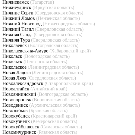
Нижнекамск
(Татарстан)
Нижнеудинск
(Иркутская область)
Нижние Серги
(Свердловская область)
Нижний Ломов
(Пензенская область)
Нижний Новгород
(Нижегородская область)
Нижний Тагил
(Свердловская область)
Нижняя Салда
(Свердловская область)
Нижняя Тура
(Свердловская область)
Николаевск
(Волгоградская область)
Николаевск-на-Амуре
(Хабаровский край)
Никольск
(Вологодская область)
Никольск
(Пензенская область)
Никольское
(Ленинградская область)
Новая Ладога
(Ленинградская область)
Новая Ляля
(Свердловская область)
Новоалександровск
(Ставропольский край)
Новоалтайск
(Алтайский край)
Новоаннинский
(Волгоградская область)
Нововоронеж
(Воронежская область)
Новодвинск
(Архангельская область)
Новозыбков
(Брянская область)
Новокубанск
(Краснодарский край)
Новокузнецк
(Кемеровская область)
Новокуйбышевск
(Самарская область)
Новомичуринск
(Рязанская область)