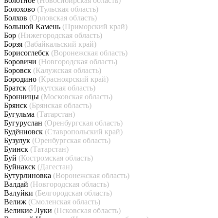
Болотное
(Новосибирская область)
Болохово
(Тульская область)
Болхов
(Орловская область)
Большой Камень
(Приморский край)
Бор
(Нижегородская область)
Борзя
(Забайкальский край)
Борисоглебск
(Воронежская область)
Боровичи
(Новгородская область)
Боровск
(Калужская область)
Бородино
(Красноярский край)
Братск
(Иркутская область)
Бронницы
(Московская область)
Брянск
(Брянская область)
Бугульма
(Татарстан)
Бугуруслан
(Оренбургская область)
Будённовск
(Ставропольский край)
Бузулук
(Оренбургская область)
Буинск
(Татарстан)
Буй
(Костромская область)
Буйнакск
(Дагестан)
Бутурлиновка
(Воронежская область)
Валдай
(Новгородская область)
Валуйки
(Белгородская область)
Велиж
(Смоленская область)
Великие Луки
(Псковская область)