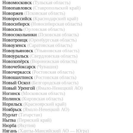
Новомосковск
(Тульская область)
Новопавловск
(Ставропольский край)
Новоржев
(Псковская область)
Новороссийск
(Краснодарский край)
Новосибирск
(Новосибирская область)
Новосиль
(Орловская область)
Новосокольники
(Псковская область)
Новотроицк
(Оренбургская область)
Новоузенск
(Саратовская область)
Новоульяновск
(Ульяновская область)
Новоуральск
(Свердловская область)
Новохопёрск
(Воронежская область)
Новочебоксарск
(Чувашия)
Новочеркасск
(Ростовская область)
Новошахтинск
(Ростовская область)
Новый Оскол
(Белгородская область)
Новый Уренгой
(Ямало-Ненецкий АО)
Ногинск
(Московская область)
Нолинск
(Кировская область)
Норильск
(Красноярский край)
Ноябрьск
(Ямало-Ненецкий АО)
Нурлат
(Татарстан)
Нытва
(Пермский край)
Нюрба
(Якутия)
Нягань
(Ханты-Мансийский АО — Югра)