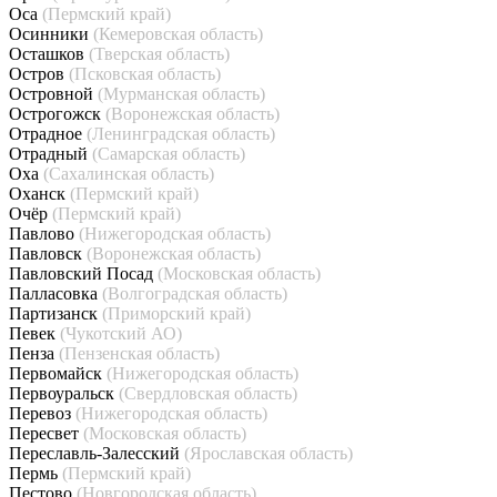
Оса
(Пермский край)
Осинники
(Кемеровская область)
Осташков
(Тверская область)
Остров
(Псковская область)
Островной
(Мурманская область)
Острогожск
(Воронежская область)
Отрадное
(Ленинградская область)
Отрадный
(Самарская область)
Оха
(Сахалинская область)
Оханск
(Пермский край)
Очёр
(Пермский край)
Павлово
(Нижегородская область)
Павловск
(Воронежская область)
Павловский Посад
(Московская область)
Палласовка
(Волгоградская область)
Партизанск
(Приморский край)
Певек
(Чукотский АО)
Пенза
(Пензенская область)
Первомайск
(Нижегородская область)
Первоуральск
(Свердловская область)
Перевоз
(Нижегородская область)
Пересвет
(Московская область)
Переславль-Залесский
(Ярославская область)
Пермь
(Пермский край)
Пестово
(Новгородская область)