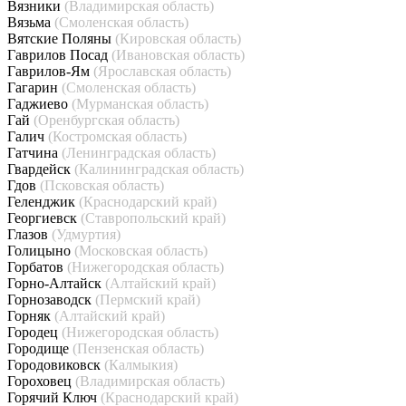
Вязники
(Владимирская область)
Вязьма
(Смоленская область)
Вятские Поляны
(Кировская область)
Гаврилов Посад
(Ивановская область)
Гаврилов-Ям
(Ярославская область)
Гагарин
(Смоленская область)
Гаджиево
(Мурманская область)
Гай
(Оренбургская область)
Галич
(Костромская область)
Гатчина
(Ленинградская область)
Гвардейск
(Калининградская область)
Гдов
(Псковская область)
Геленджик
(Краснодарский край)
Георгиевск
(Ставропольский край)
Глазов
(Удмуртия)
Голицыно
(Московская область)
Горбатов
(Нижегородская область)
Горно-Алтайск
(Алтайский край)
Горнозаводск
(Пермский край)
Горняк
(Алтайский край)
Городец
(Нижегородская область)
Городище
(Пензенская область)
Городовиковск
(Калмыкия)
Гороховец
(Владимирская область)
Горячий Ключ
(Краснодарский край)