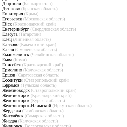
Дюртюли
(Башкортостан)
Дятьково
(Брянская область)
Евпатория
(Крым)
Егорьевск
(Московская область)
Ейск
(Краснодарский край)
Екатеринбург
(Свердловская область)
Елабуга
(Татарстан)
Елец
(Липецкая область)
Елизово
(Камчатский край)
Ельня
(Смоленская область)
Еманжелинск
(Челябинская область)
Емва
(Коми)
Енисейск
(Красноярский край)
Ермолино
(Калужская область)
Ершов
(Саратовская область)
Ессентуки
(Ставропольский край)
Ефремов
(Тульская область)
Железноводск
(Ставропольский край)
Железногорск
(Красноярский край)
Железногорск
(Курская область)
Железногорск-Илимский
(Иркутская область)
Жердевка
(Тамбовская область)
Жигулёвск
(Самарская область)
Жиздра
(Калужская область)
Жирновск
(Волгоградская область)