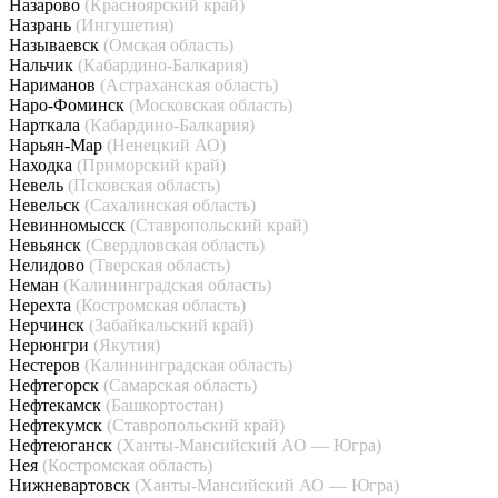
Назарово
(Красноярский край)
Назрань
(Ингушетия)
Называевск
(Омская область)
Нальчик
(Кабардино-Балкария)
Нариманов
(Астраханская область)
Наро-Фоминск
(Московская область)
Нарткала
(Кабардино-Балкария)
Нарьян-Мар
(Ненецкий АО)
Находка
(Приморский край)
Невель
(Псковская область)
Невельск
(Сахалинская область)
Невинномысск
(Ставропольский край)
Невьянск
(Свердловская область)
Нелидово
(Тверская область)
Неман
(Калининградская область)
Нерехта
(Костромская область)
Нерчинск
(Забайкальский край)
Нерюнгри
(Якутия)
Нестеров
(Калининградская область)
Нефтегорск
(Самарская область)
Нефтекамск
(Башкортостан)
Нефтекумск
(Ставропольский край)
Нефтеюганск
(Ханты-Мансийский АО — Югра)
Нея
(Костромская область)
Нижневартовск
(Ханты-Мансийский АО — Югра)