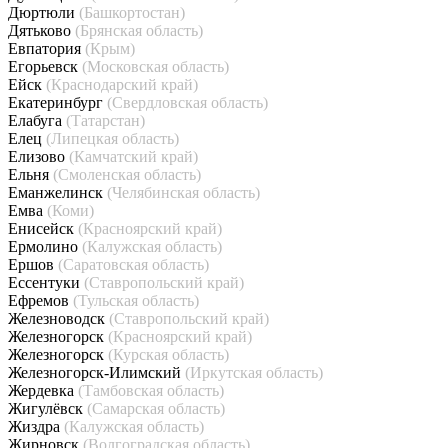
Дюртюли
(Башкортостан)
Дятьково
(Брянская область)
Евпатория
(Крым)
Егорьевск
(Московская область)
Ейск
(Краснодарский край)
Екатеринбург
(Свердловская область)
Елабуга
(Татарстан)
Елец
(Липецкая область)
Елизово
(Камчатский край)
Ельня
(Смоленская область)
Еманжелинск
(Челябинская область)
Емва
(Коми)
Енисейск
(Красноярский край)
Ермолино
(Калужская область)
Ершов
(Саратовская область)
Ессентуки
(Ставропольский край)
Ефремов
(Тульская область)
Железноводск
(Ставропольский край)
Железногорск
(Красноярский край)
Железногорск
(Курская область)
Железногорск-Илимский
(Иркутская область)
Жердевка
(Тамбовская область)
Жигулёвск
(Самарская область)
Жиздра
(Калужская область)
Жирновск
(Волгоградская область)