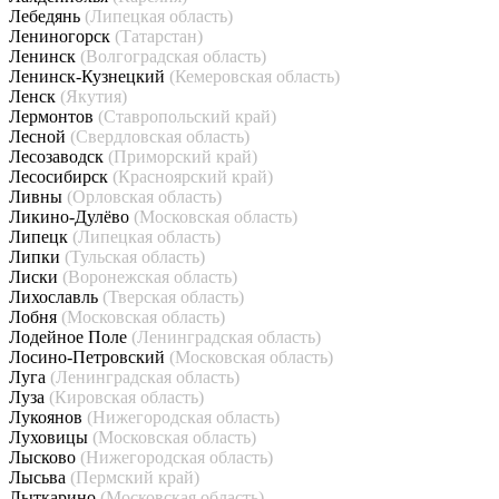
Лебедянь
(Липецкая область)
Лениногорск
(Татарстан)
Ленинск
(Волгоградская область)
Ленинск-Кузнецкий
(Кемеровская область)
Ленск
(Якутия)
Лермонтов
(Ставропольский край)
Лесной
(Свердловская область)
Лесозаводск
(Приморский край)
Лесосибирск
(Красноярский край)
Ливны
(Орловская область)
Ликино-Дулёво
(Московская область)
Липецк
(Липецкая область)
Липки
(Тульская область)
Лиски
(Воронежская область)
Лихославль
(Тверская область)
Лобня
(Московская область)
Лодейное Поле
(Ленинградская область)
Лосино-Петровский
(Московская область)
Луга
(Ленинградская область)
Луза
(Кировская область)
Лукоянов
(Нижегородская область)
Луховицы
(Московская область)
Лысково
(Нижегородская область)
Лысьва
(Пермский край)
Лыткарино
(Московская область)