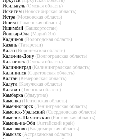
Иркутск
(Иркутская область)
Исилькуль
(Омская область)
Искитим
(Новосибирская область)
Истра
(Московская область)
Ишим
(Тюменская область)
Ишимбай
(Башкортостан)
Йошкар-Ола
(Марий Эл)
Кадников
(Вологодская область)
Казань
(Татарстан)
Калач
(Воронежская область)
Калач-на-Дону
(Волгоградская область)
Калачинск
(Омская область)
Калининград
(Калининградская область)
Калининск
(Саратовская область)
Калтан
(Кемеровская область)
Калуга
(Калужская область)
Калязин
(Тверская область)
Камбарка
(Удмуртия)
Каменка
(Пензенская область)
Каменногорск
(Ленинградская область)
Каменск-Уральский
(Свердловская область)
Каменск-Шахтинский
(Ростовская область)
Камень-на-Оби
(Алтайский край)
Камешково
(Владимирская область)
Камызяк
(Астраханская область)