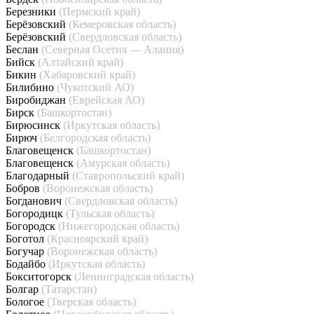
Березники
(Пермский край)
Берёзовский
(Кемеровская область)
Берёзовский
(Свердловская область)
Беслан
(Северная Осетия — Алания)
Бийск
(Алтайский край)
Бикин
(Хабаровский край)
Билибино
(Чукотский АО)
Биробиджан
(Еврейская АО)
Бирск
(Башкортостан)
Бирюсинск
(Иркутская область)
Бирюч
(Белгородская область)
Благовещенск
(Башкортостан)
Благовещенск
(Амурская область)
Благодарный
(Ставропольский край)
Бобров
(Воронежская область)
Богданович
(Свердловская область)
Богородицк
(Тульская область)
Богородск
(Нижегородская область)
Боготол
(Красноярский край)
Богучар
(Воронежская область)
Бодайбо
(Иркутская область)
Бокситогорск
(Ленинградская область)
Болгар
(Татарстан)
Бологое
(Тверская область)