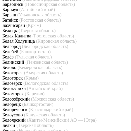
Барабинск
(Новосибирская область)
Барнаул
(Алтайский край)
Барыш
(Ульяновская область)
Батайск
(Ростовская область)
Бахчисарай
(Крым)
Бежецк
(Тверская область)
Белая Калитва
(Ростовская область)
Белая Холуница
(Кировская область)
Белгород
(Белгородская область)
Белебей
(Башкортостан)
Белёв
(Тульская область)
Белинский
(Пензенская область)
Белово
(Кемеровская область)
Белогорск
(Амурская область)
Белогорск
(Крым)
Белозерск
(Вологодская область)
Белокуриха
(Алтайский край)
Беломорск
(Карелия)
Белоозёрский
(Московская область)
Белорецк
(Башкортостан)
Белореченск
(Краснодарский край)
Белоусово
(Калужская область)
Белоярский
(Ханты-Мансийский АО — Югра)
Белый
(Тверская область)
Бердск
(Новосибирская область)