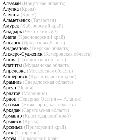
Алзамай
(Иркутская область)
Алупка
(Крым)
Алушта
(Крым)
Альметьевск
(Татарстан)
Амурск
(Хабаровский край)
Анадырь
(Чукотский АО)
Анапа
(Краснодарский край)
Ангарск
(Иркутская область)
Андреаполь
(Тверская область)
Анжеро-Судженск
(Кемеровская область)
Анива
(Сахалинская область)
Апатиты
(Мурманская область)
Апрелевка
(Московская область)
Апшеронск
(Краснодарский край)
Арамиль
(Свердловская область)
Аргун
(Чечня)
Ардатов
(Мордовия)
Ардон
(Северная Осетия — Алания)
Арзамас
(Нижегородская область)
Аркадак
(Саратовская область)
Армавир
(Краснодарский край)
Армянск
(Крым)
Арсеньев
(Приморский край)
Арск
(Татарстан)
Артём
(Приморский край)