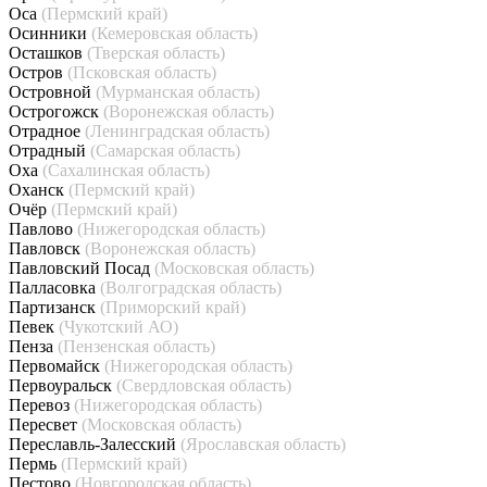
Оса
(Пермский край)
Осинники
(Кемеровская область)
Осташков
(Тверская область)
Остров
(Псковская область)
Островной
(Мурманская область)
Острогожск
(Воронежская область)
Отрадное
(Ленинградская область)
Отрадный
(Самарская область)
Оха
(Сахалинская область)
Оханск
(Пермский край)
Очёр
(Пермский край)
Павлово
(Нижегородская область)
Павловск
(Воронежская область)
Павловский Посад
(Московская область)
Палласовка
(Волгоградская область)
Партизанск
(Приморский край)
Певек
(Чукотский АО)
Пенза
(Пензенская область)
Первомайск
(Нижегородская область)
Первоуральск
(Свердловская область)
Перевоз
(Нижегородская область)
Пересвет
(Московская область)
Переславль-Залесский
(Ярославская область)
Пермь
(Пермский край)
Пестово
(Новгородская область)