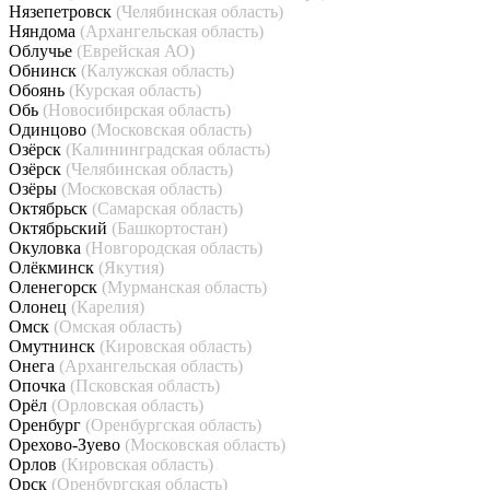
Нязепетровск
(Челябинская область)
Няндома
(Архангельская область)
Облучье
(Еврейская АО)
Обнинск
(Калужская область)
Обоянь
(Курская область)
Обь
(Новосибирская область)
Одинцово
(Московская область)
Озёрск
(Калининградская область)
Озёрск
(Челябинская область)
Озёры
(Московская область)
Октябрьск
(Самарская область)
Октябрьский
(Башкортостан)
Окуловка
(Новгородская область)
Олёкминск
(Якутия)
Оленегорск
(Мурманская область)
Олонец
(Карелия)
Омск
(Омская область)
Омутнинск
(Кировская область)
Онега
(Архангельская область)
Опочка
(Псковская область)
Орёл
(Орловская область)
Оренбург
(Оренбургская область)
Орехово-Зуево
(Московская область)
Орлов
(Кировская область)
Орск
(Оренбургская область)