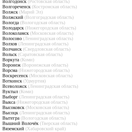
Волгодонск
(Ростовская область)
Волгореченск
(Костромская область)
Волжск
(Марий Эл)
Волжский
(Волгоградская область)
Вологда
(Вологодская область)
Володарск
(Нижегородская область)
Волоколамск
(Московская область)
Волосово
(Ленинградская область)
Волхов
(Ленинградская область)
Волчанск
(Свердловская область)
Вольск
(Саратовская область)
Воркута
(Коми)
Воронеж
(Воронежская область)
Ворсма
(Нижегородская область)
Воскресенск
(Московская область)
Воткинск
(Удмуртия)
Всеволожск
(Ленинградская область)
Вуктыл
(Коми)
Выборг
(Ленинградская область)
Выкса
(Нижегородская область)
Высоковск
(Московская область)
Высоцк
(Ленинградская область)
Вытегра
(Вологодская область)
Вышний Волочёк
(Тверская область)
Вяземский
(Хабаровский край)