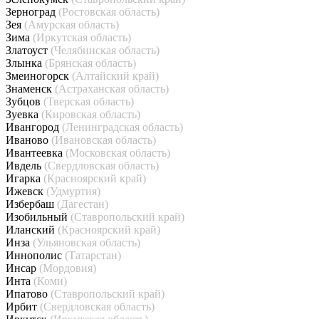
Зерноград
(Ростовская область)
Зея
(Амурская область)
Зима
(Иркутская область)
Златоуст
(Челябинская область)
Злынка
(Брянская область)
Змеиногорск
(Алтайский край)
Знаменск
(Астраханская область)
Зубцов
(Тверская область)
Зуевка
(Кировская область)
Ивангород
(Ленинградская область)
Иваново
(Ивановская область)
Ивантеевка
(Московская область)
Ивдель
(Свердловская область)
Игарка
(Красноярский край)
Ижевск
(Удмуртия)
Избербаш
(Дагестан)
Изобильный
(Ставропольский край)
Иланский
(Красноярский край)
Инза
(Ульяновская область)
Иннополис
(Татарстан)
Инсар
(Мордовия)
Инта
(Коми)
Ипатово
(Ставропольский край)
Ирбит
(Свердловская область)