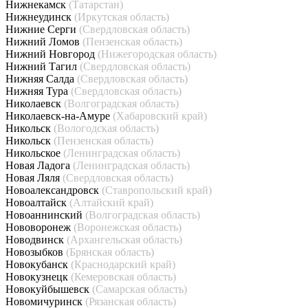
Нижнекамск
(Татарстан)
Нижнеудинск
(Иркутская область)
Нижние Серги
(Свердловская область)
Нижний Ломов
(Пензенская область)
Нижний Новгород
(Нижегородская область)
Нижний Тагил
(Свердловская область)
Нижняя Салда
(Свердловская область)
Нижняя Тура
(Свердловская область)
Николаевск
(Волгоградская область)
Николаевск-на-Амуре
(Хабаровский край)
Никольск
(Вологодская область)
Никольск
(Пензенская область)
Никольское
(Ленинградская область)
Новая Ладога
(Ленинградская область)
Новая Ляля
(Свердловская область)
Новоалександровск
(Ставропольский край)
Новоалтайск
(Алтайский край)
Новоаннинский
(Волгоградская область)
Нововоронеж
(Воронежская область)
Новодвинск
(Архангельская область)
Новозыбков
(Брянская область)
Новокубанск
(Краснодарский край)
Новокузнецк
(Кемеровская область)
Новокуйбышевск
(Самарская область)
Новомичуринск
(Рязанская область)