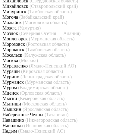
Михайловск
(Свердловская область)
Михайловск
(Ставропольский край)
Мичуринск
(Тамбовская область)
Могоча
(Забайкальский край)
Можайск
(Московская область)
Можга
(Удмуртия)
Моздок
(Северная Осетия — Алания)
Мончегорск
(Мурманская область)
Морозовск
(Ростовская область)
Моршанск
(Тамбовская область)
Мосальск
(Калужская область)
Москва
(Москва)
Муравленко
(Ямало-Ненецкий АО)
Мураши
(Кировская область)
Мурино
(Ленинградская область)
Мурманск
(Мурманская область)
Муром
(Владимирская область)
Мценск
(Орловская область)
Мыски
(Кемеровская область)
Мытищи
(Московская область)
Мышкин
(Ярославская область)
Набережные Челны
(Татарстан)
Навашино
(Нижегородская область)
Наволоки
(Ивановская область)
Надым
(Ямало-Ненецкий АО)