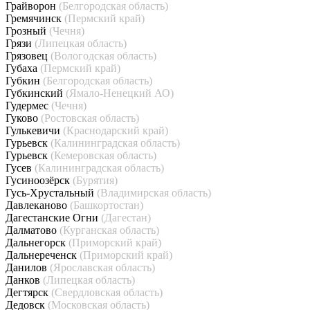
Грайворон
(Белгородская область)
Гремячинск
(Пермский край)
Грозный
(Чечня)
Грязи
(Липецкая область)
Грязовец
(Вологодская область)
Губаха
(Пермский край)
Губкин
(Белгородская область)
Губкинский
(Ямало-Ненецкий АО)
Гудермес
(Чечня)
Гуково
(Ростовская область)
Гулькевичи
(Краснодарский край)
Гурьевск
(Калининградская область)
Гурьевск
(Кемеровская область)
Гусев
(Калининградская область)
Гусиноозёрск
(Бурятия)
Гусь-Хрустальный
(Владимирская область)
Давлеканово
(Башкортостан)
Дагестанские Огни
(Дагестан)
Далматово
(Курганская область)
Дальнегорск
(Приморский край)
Дальнереченск
(Приморский край)
Данилов
(Ярославская область)
Данков
(Липецкая область)
Дегтярск
(Свердловская область)
Дедовск
(Московская область)