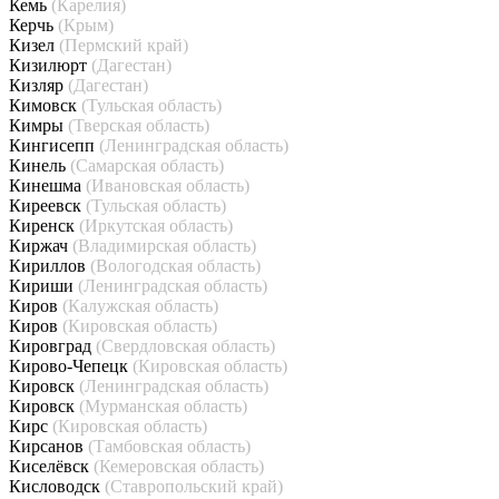
Кемь
(Карелия)
Керчь
(Крым)
Кизел
(Пермский край)
Кизилюрт
(Дагестан)
Кизляр
(Дагестан)
Кимовск
(Тульская область)
Кимры
(Тверская область)
Кингисепп
(Ленинградская область)
Кинель
(Самарская область)
Кинешма
(Ивановская область)
Киреевск
(Тульская область)
Киренск
(Иркутская область)
Киржач
(Владимирская область)
Кириллов
(Вологодская область)
Кириши
(Ленинградская область)
Киров
(Калужская область)
Киров
(Кировская область)
Кировград
(Свердловская область)
Кирово-Чепецк
(Кировская область)
Кировск
(Ленинградская область)
Кировск
(Мурманская область)
Кирс
(Кировская область)
Кирсанов
(Тамбовская область)
Киселёвск
(Кемеровская область)
Кисловодск
(Ставропольский край)