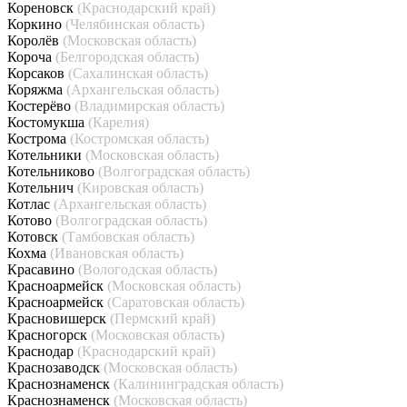
Кореновск
(Краснодарский край)
Коркино
(Челябинская область)
Королёв
(Московская область)
Короча
(Белгородская область)
Корсаков
(Сахалинская область)
Коряжма
(Архангельская область)
Костерёво
(Владимирская область)
Костомукша
(Карелия)
Кострома
(Костромская область)
Котельники
(Московская область)
Котельниково
(Волгоградская область)
Котельнич
(Кировская область)
Котлас
(Архангельская область)
Котово
(Волгоградская область)
Котовск
(Тамбовская область)
Кохма
(Ивановская область)
Красавино
(Вологодская область)
Красноармейск
(Московская область)
Красноармейск
(Саратовская область)
Красновишерск
(Пермский край)
Красногорск
(Московская область)
Краснодар
(Краснодарский край)
Краснозаводск
(Московская область)
Краснознаменск
(Калининградская область)
Краснознаменск
(Московская область)