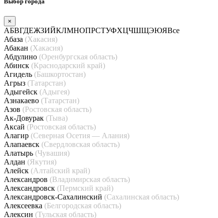
Выбор города
×
А
Б
В
Г
Д
Е
Ж
З
И
Й
К
Л
М
Н
О
П
Р
С
Т
У
Ф
Х
Ц
Ч
Ш
Щ
Э
Ю
Я
Все
Абаза
(Хакасия)
Абакан
(Хакасия)
Абдулино
(Оренбургская область)
Абинск
(Краснодарский край)
Агидель
(Башкортостан)
Агрыз
(Татарстан)
Адыгейск
(Адыгея)
Азнакаево
(Татарстан)
Азов
(Ростовская область)
Ак-Довурак
(Тыва)
Аксай
(Ростовская область)
Алагир
(Северная Осетия — Алания)
Алапаевск
(Свердловская область)
Алатырь
(Чувашия)
Алдан
(Якутия)
Алейск
(Алтайский край)
Александров
(Владимирская область)
Александровск
(Пермский край)
Александровск-Сахалинский
(Сахалинская область)
Алексеевка
(Белгородская область)
Алексин
(Тульская область)