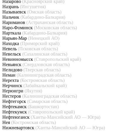
Назарово
(Красноярский край)
Назрань
(Ингушетия)
Называевск
(Омская область)
Нальчик
(Кабардино-Балкария)
Нариманов
(Астраханская область)
Наро-Фоминск
(Московская область)
Нарткала
(Кабардино-Балкария)
Нарьян-Мар
(Ненецкий АО)
Находка
(Приморский край)
Невель
(Псковская область)
Невельск
(Сахалинская область)
Невинномысск
(Ставропольский край)
Невьянск
(Свердловская область)
Нелидово
(Тверская область)
Неман
(Калининградская область)
Нерехта
(Костромская область)
Нерчинск
(Забайкальский край)
Нерюнгри
(Якутия)
Нестеров
(Калининградская область)
Нефтегорск
(Самарская область)
Нефтекамск
(Башкортостан)
Нефтекумск
(Ставропольский край)
Нефтеюганск
(Ханты-Мансийский АО — Югра)
Нея
(Костромская область)
Нижневартовск
(Ханты-Мансийский АО — Югра)