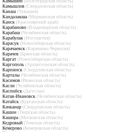
Камышин
(Волгоградская область)
Камышлов
(Свердловская область)
Канаш
(Чувашия)
Кандалакша
(Мурманская область)
Канск
(Красноярский край)
Карабаново
(Владимирская область)
Карабаш
(Челябинская область)
Карабулак
(Ингушетия)
Карасук
(Новосибирская область)
Карачаевск
(Карачаево-Черкесия)
Карачев
(Брянская область)
Каргат
(Новосибирская область)
Каргополь
(Архангельская область)
Карпинск
(Свердловская область)
Карталы
(Челябинская область)
Касимов
(Рязанская область)
Касли
(Челябинская область)
Каспийск
(Дагестан)
Катав-Ивановск
(Челябинская область)
Катайск
(Курганская область)
Качканар
(Свердловская область)
Кашин
(Тверская область)
Кашира
(Московская область)
Кедровый
(Томская область)
Кемерово
(Кемеровская область)