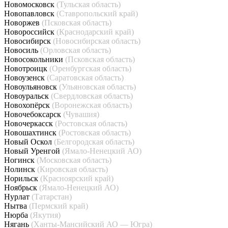
Новомосковск
(Тульская область)
Новопавловск
(Ставропольский край)
Новоржев
(Псковская область)
Новороссийск
(Краснодарский край)
Новосибирск
(Новосибирская область)
Новосиль
(Орловская область)
Новосокольники
(Псковская область)
Новотроицк
(Оренбургская область)
Новоузенск
(Саратовская область)
Новоульяновск
(Ульяновская область)
Новоуральск
(Свердловская область)
Новохопёрск
(Воронежская область)
Новочебоксарск
(Чувашия)
Новочеркасск
(Ростовская область)
Новошахтинск
(Ростовская область)
Новый Оскол
(Белгородская область)
Новый Уренгой
(Ямало-Ненецкий АО)
Ногинск
(Московская область)
Нолинск
(Кировская область)
Норильск
(Красноярский край)
Ноябрьск
(Ямало-Ненецкий АО)
Нурлат
(Татарстан)
Нытва
(Пермский край)
Нюрба
(Якутия)
Нягань
(Ханты-Мансийский АО — Югра)