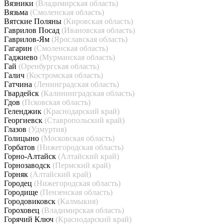
Вязники
(Владимирская область)
Вязьма
(Смоленская область)
Вятские Поляны
(Кировская область)
Гаврилов Посад
(Ивановская область)
Гаврилов-Ям
(Ярославская область)
Гагарин
(Смоленская область)
Гаджиево
(Мурманская область)
Гай
(Оренбургская область)
Галич
(Костромская область)
Гатчина
(Ленинградская область)
Гвардейск
(Калининградская область)
Гдов
(Псковская область)
Геленджик
(Краснодарский край)
Георгиевск
(Ставропольский край)
Глазов
(Удмуртия)
Голицыно
(Московская область)
Горбатов
(Нижегородская область)
Горно-Алтайск
(Алтайский край)
Горнозаводск
(Пермский край)
Горняк
(Алтайский край)
Городец
(Нижегородская область)
Городище
(Пензенская область)
Городовиковск
(Калмыкия)
Гороховец
(Владимирская область)
Горячий Ключ
(Краснодарский край)