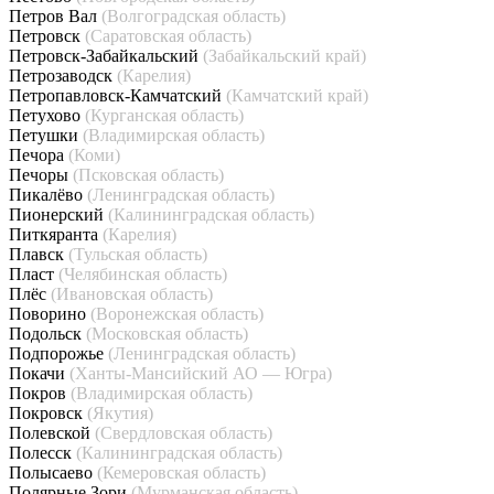
Петров Вал
(Волгоградская область)
Петровск
(Саратовская область)
Петровск-Забайкальский
(Забайкальский край)
Петрозаводск
(Карелия)
Петропавловск-Камчатский
(Камчатский край)
Петухово
(Курганская область)
Петушки
(Владимирская область)
Печора
(Коми)
Печоры
(Псковская область)
Пикалёво
(Ленинградская область)
Пионерский
(Калининградская область)
Питкяранта
(Карелия)
Плавск
(Тульская область)
Пласт
(Челябинская область)
Плёс
(Ивановская область)
Поворино
(Воронежская область)
Подольск
(Московская область)
Подпорожье
(Ленинградская область)
Покачи
(Ханты-Мансийский АО — Югра)
Покров
(Владимирская область)
Покровск
(Якутия)
Полевской
(Свердловская область)
Полесск
(Калининградская область)
Полысаево
(Кемеровская область)
Полярные Зори
(Мурманская область)