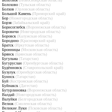
Болотное
(Новосибирская область)
Болохово
(Тульская область)
Болхов
(Орловская область)
Большой Камень
(Приморский край)
Бор
(Нижегородская область)
Борзя
(Забайкальский край)
Борисоглебск
(Воронежская область)
Боровичи
(Новгородская область)
Боровск
(Калужская область)
Бородино
(Красноярский край)
Братск
(Иркутская область)
Бронницы
(Московская область)
Брянск
(Брянская область)
Бугульма
(Татарстан)
Бугуруслан
(Оренбургская область)
Будённовск
(Ставропольский край)
Бузулук
(Оренбургская область)
Буинск
(Татарстан)
Буй
(Костромская область)
Буйнакск
(Дагестан)
Бутурлиновка
(Воронежская область)
Валдай
(Новгородская область)
Валуйки
(Белгородская область)
Велиж
(Смоленская область)
Великие Луки
(Псковская область)