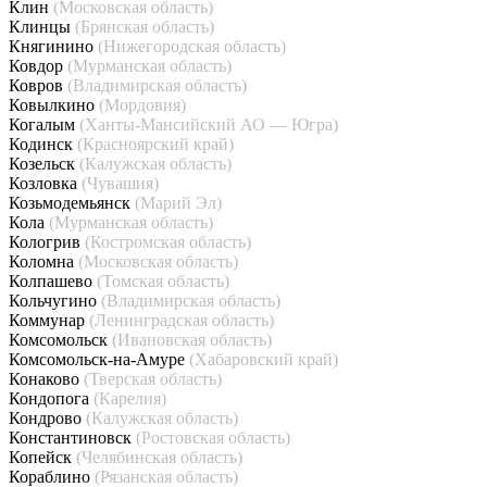
Клин
(Московская область)
Клинцы
(Брянская область)
Княгинино
(Нижегородская область)
Ковдор
(Мурманская область)
Ковров
(Владимирская область)
Ковылкино
(Мордовия)
Когалым
(Ханты-Мансийский АО — Югра)
Кодинск
(Красноярский край)
Козельск
(Калужская область)
Козловка
(Чувашия)
Козьмодемьянск
(Марий Эл)
Кола
(Мурманская область)
Кологрив
(Костромская область)
Коломна
(Московская область)
Колпашево
(Томская область)
Кольчугино
(Владимирская область)
Коммунар
(Ленинградская область)
Комсомольск
(Ивановская область)
Комсомольск-на-Амуре
(Хабаровский край)
Конаково
(Тверская область)
Кондопога
(Карелия)
Кондрово
(Калужская область)
Константиновск
(Ростовская область)
Копейск
(Челябинская область)
Кораблино
(Рязанская область)