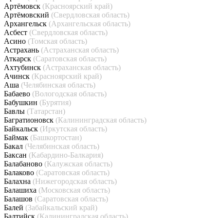
Артёмовск
(Красноярский край)
Артёмовский
(Свердловская область)
Архангельск
(Архангельская область)
Асбест
(Свердловская область)
Асино
(Томская область)
Астрахань
(Астраханская область)
Аткарск
(Саратовская область)
Ахтубинск
(Астраханская область)
Ачинск
(Красноярский край)
Аша
(Челябинская область)
Бабаево
(Вологодская область)
Бабушкин
(Бурятия)
Бавлы
(Татарстан)
Багратионовск
(Калининградская область)
Байкальск
(Иркутская область)
Баймак
(Башкортостан)
Бакал
(Челябинская область)
Баксан
(Кабардино-Балкария)
Балабаново
(Калужская область)
Балаково
(Саратовская область)
Балахна
(Нижегородская область)
Балашиха
(Московская область)
Балашов
(Саратовская область)
Балей
(Забайкальский край)
Балтийск
(Калининградская область)