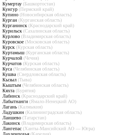
Кумертау
(Башкортостан)
Кунгур
(Пермский край)
Купино
(Новосибирская область)
Курган
(Курганская область)
Курганинск
(Краснодарский край)
Курильск
(Сахалинская область)
Курлово
(Владимирская область)
Куровское
(Московская область)
Курск
(Курская область)
Куртамыш
(Курганская область)
Курчалой
(Чечня)
Курчатов
(Курская область)
Куса
(Челябинская область)
Кушва
(Свердловская область)
Кызыл
(Тыва)
Кыштым
(Челябинская область)
Кяхта
(Бурятия)
Лабинск
(Краснодарский край)
Лабытнанги
(Ямало-Ненецкий АО)
Лагань
(Калмыкия)
Ладушкин
(Калининградская область)
Лаишево
(Татарстан)
Лакинск
(Владимирская область)
Лангепас
(Ханты-Мансийский АО — Югра)
Лахденпохья
(Карелия)