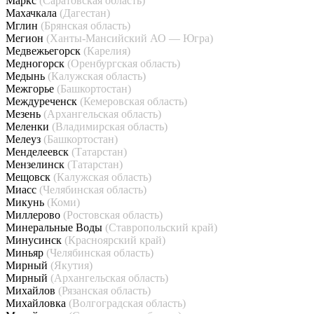
Маркс
(Саратовская область)
Махачкала
(Дагестан)
Мглин
(Брянская область)
Мегион
(Ханты-Мансийский АО — Югра)
Медвежьегорск
(Карелия)
Медногорск
(Оренбургская область)
Медынь
(Калужская область)
Межгорье
(Башкортостан)
Междуреченск
(Кемеровская область)
Мезень
(Архангельская область)
Меленки
(Владимирская область)
Мелеуз
(Башкортостан)
Менделеевск
(Татарстан)
Мензелинск
(Татарстан)
Мещовск
(Калужская область)
Миасс
(Челябинская область)
Микунь
(Коми)
Миллерово
(Ростовская область)
Минеральные Воды
(Ставропольский край)
Минусинск
(Красноярский край)
Миньяр
(Челябинская область)
Мирный
(Якутия)
Мирный
(Архангельская область)
Михайлов
(Рязанская область)
Михайловка
(Волгоградская область)