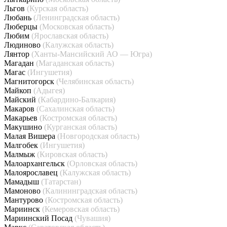
Льгов
(Курская область)
Любань
(Ленинградская область)
Люберцы
(Московская область)
Любим
(Ярославская область)
Людиново
(Калужская область)
Лянтор
(Ханты-Мансийский АО — Югра)
Магадан
(Магаданская область)
Магас
(Ингушетия)
Магнитогорск
(Челябинская область)
Майкоп
(Адыгея)
Майский
(Кабардино-Балкария)
Макаров
(Сахалинская область)
Макарьев
(Костромская область)
Макушино
(Курганская область)
Малая Вишера
(Новгородская область)
Малгобек
(Ингушетия)
Малмыж
(Кировская область)
Малоархангельск
(Орловская область)
Малоярославец
(Калужская область)
Мамадыш
(Татарстан)
Мамоново
(Калининградская область)
Мантурово
(Костромская область)
Мариинск
(Кемеровская область)
Мариинский Посад
(Чувашия)