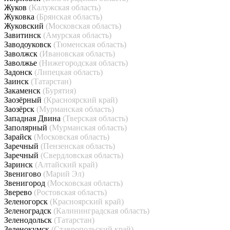
Жуков
(Калужская область)
Жуковка
(Брянская область)
Жуковский
(Московская область)
Завитинск
(Амурская область)
Заводоуковск
(Тюменская область)
Заволжск
(Ивановская область)
Заволжье
(Нижегородская область)
Задонск
(Липецкая область)
Заинск
(Татарстан)
Закаменск
(Бурятия)
Заозёрный
(Красноярский край)
Заозёрск
(Мурманская область)
Западная Двина
(Тверская область)
Заполярный
(Мурманская область)
Зарайск
(Московская область)
Заречный
(Пензенская область)
Заречный
(Свердловская область)
Заринск
(Алтайский край)
Звенигово
(Марий Эл)
Звенигород
(Московская область)
Зверево
(Ростовская область)
Зеленогорск
(Красноярский край)
Зеленоградск
(Калининградская область)
Зеленодольск
(Татарстан)
Зеленокумск
(Ставропольский край)