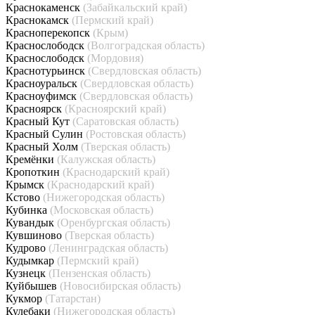
Краснокаменск
(Забайкальский край)
Краснокамск
(Пермский край)
Красноперекопск
(Крым)
Краснослободск
(Волгоградская область)
Краснослободск
(Мордовия)
Краснотурьинск
(Свердловская область)
Красноуральск
(Свердловская область)
Красноуфимск
(Свердловская область)
Красноярск
(Красноярский край)
Красный Кут
(Саратовская область)
Красный Сулин
(Ростовская область)
Красный Холм
(Тверская область)
Кремёнки
(Калужская область)
Кропоткин
(Краснодарский край)
Крымск
(Краснодарский край)
Кстово
(Нижегородская область)
Кубинка
(Московская область)
Кувандык
(Оренбургская область)
Кувшиново
(Тверская область)
Кудрово
(Ленинградская область)
Кудымкар
(Пермский край)
Кузнецк
(Пензенская область)
Куйбышев
(Новосибирская область)
Кукмор
(Татарстан)
Кулебаки
(Нижегородская область)