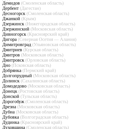
Демидов
(Смоленская область)
Дербент
(Дагестан)
Десногорск
(Смоленская область)
Джанкой
(Крым)
Дзержинск
(Нижегородская область)
Дзержинский
(Московская область)
Дивногорск
(Красноярский край)
Дигора
(Северная Осетия — Алания)
Димитровград
(Ульяновская область)
Дмитриев
(Курская область)
Дмитров
(Московская область)
Дмитровск
(Орловская область)
Дно
(Псковская область)
Добрянка
(Пермский край)
Долгопрудный
(Московская область)
Долинск
(Сахалинская область)
Домодедово
(Московская область)
Донецк
(Ростовская область)
Донской
(Тульская область)
Дорогобуж
(Смоленская область)
Дрезна
(Московская область)
Дубна
(Московская область)
Дубовка
(Волгоградская область)
Дудинка
(Красноярский край)
Духовщина
(Смоленская область)