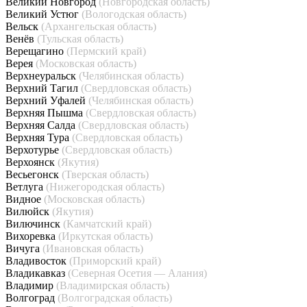
Великий Новгород
(Новгородская область)
Великий Устюг
(Вологодская область)
Вельск
(Архангельская область)
Венёв
(Тульская область)
Верещагино
(Пермский край)
Верея
(Московская область)
Верхнеуральск
(Челябинская область)
Верхний Тагил
(Свердловская область)
Верхний Уфалей
(Челябинская область)
Верхняя Пышма
(Свердловская область)
Верхняя Салда
(Свердловская область)
Верхняя Тура
(Свердловская область)
Верхотурье
(Свердловская область)
Верхоянск
(Якутия)
Весьегонск
(Тверская область)
Ветлуга
(Нижегородская область)
Видное
(Московская область)
Вилюйск
(Якутия)
Вилючинск
(Камчатский край)
Вихоревка
(Иркутская область)
Вичуга
(Ивановская область)
Владивосток
(Приморский край)
Владикавказ
(Северная Осетия — Алания)
Владимир
(Владимирская область)
Волгоград
(Волгоградская область)