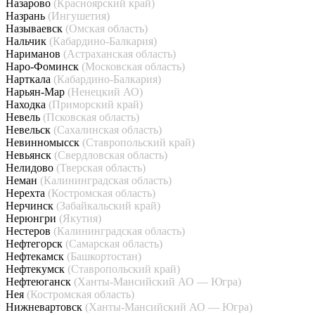
Назарово
(Красноярский край)
Назрань
(Ингушетия)
Называевск
(Омская область)
Нальчик
(Кабардино-Балкария)
Нариманов
(Астраханская область)
Наро-Фоминск
(Московская область)
Нарткала
(Кабардино-Балкария)
Нарьян-Мар
(Ненецкий АО)
Находка
(Приморский край)
Невель
(Псковская область)
Невельск
(Сахалинская область)
Невинномысск
(Ставропольский край)
Невьянск
(Свердловская область)
Нелидово
(Тверская область)
Неман
(Калининградская область)
Нерехта
(Костромская область)
Нерчинск
(Забайкальский край)
Нерюнгри
(Якутия)
Нестеров
(Калининградская область)
Нефтегорск
(Самарская область)
Нефтекамск
(Башкортостан)
Нефтекумск
(Ставропольский край)
Нефтеюганск
(Ханты-Мансийский АО — Югра)
Нея
(Костромская область)
Нижневартовск
(Ханты-Мансийский АО — Югра)