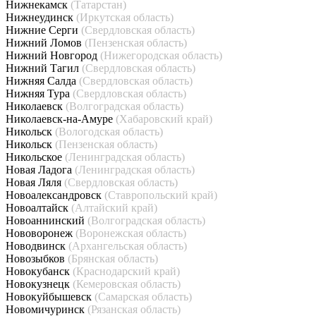
Нижнекамск
(Татарстан)
Нижнеудинск
(Иркутская область)
Нижние Серги
(Свердловская область)
Нижний Ломов
(Пензенская область)
Нижний Новгород
(Нижегородская область)
Нижний Тагил
(Свердловская область)
Нижняя Салда
(Свердловская область)
Нижняя Тура
(Свердловская область)
Николаевск
(Волгоградская область)
Николаевск-на-Амуре
(Хабаровский край)
Никольск
(Вологодская область)
Никольск
(Пензенская область)
Никольское
(Ленинградская область)
Новая Ладога
(Ленинградская область)
Новая Ляля
(Свердловская область)
Новоалександровск
(Ставропольский край)
Новоалтайск
(Алтайский край)
Новоаннинский
(Волгоградская область)
Нововоронеж
(Воронежская область)
Новодвинск
(Архангельская область)
Новозыбков
(Брянская область)
Новокубанск
(Краснодарский край)
Новокузнецк
(Кемеровская область)
Новокуйбышевск
(Самарская область)
Новомичуринск
(Рязанская область)