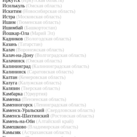
Иркутск
(Иркутская область)
Исилькуль
(Омская область)
Искитим
(Новосибирская область)
Истра
(Московская область)
Ишим
(Тюменская область)
Ишимбай
(Башкортостан)
Йошкар-Ола
(Марий Эл)
Кадников
(Вологодская область)
Казань
(Татарстан)
Калач
(Воронежская область)
Калач-на-Дону
(Волгоградская область)
Калачинск
(Омская область)
Калининград
(Калининградская область)
Калининск
(Саратовская область)
Калтан
(Кемеровская область)
Калуга
(Калужская область)
Калязин
(Тверская область)
Камбарка
(Удмуртия)
Каменка
(Пензенская область)
Каменногорск
(Ленинградская область)
Каменск-Уральский
(Свердловская область)
Каменск-Шахтинский
(Ростовская область)
Камень-на-Оби
(Алтайский край)
Камешково
(Владимирская область)
Камызяк
(Астраханская область)