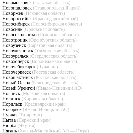
Новомосковск
(Тульская область)
Новопавловск
(Ставропольский край)
Новоржев
(Псковская область)
Новороссийск
(Краснодарский край)
Новосибирск
(Новосибирская область)
Новосиль
(Орловская область)
Новосокольники
(Псковская область)
Новотроицк
(Оренбургская область)
Новоузенск
(Саратовская область)
Новоульяновск
(Ульяновская область)
Новоуральск
(Свердловская область)
Новохопёрск
(Воронежская область)
Новочебоксарск
(Чувашия)
Новочеркасск
(Ростовская область)
Новошахтинск
(Ростовская область)
Новый Оскол
(Белгородская область)
Новый Уренгой
(Ямало-Ненецкий АО)
Ногинск
(Московская область)
Нолинск
(Кировская область)
Норильск
(Красноярский край)
Ноябрьск
(Ямало-Ненецкий АО)
Нурлат
(Татарстан)
Нытва
(Пермский край)
Нюрба
(Якутия)
Нягань
(Ханты-Мансийский АО — Югра)