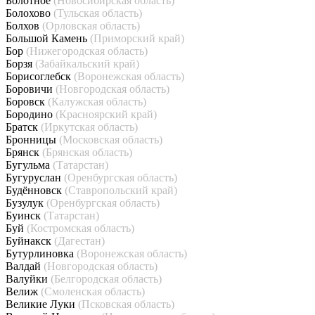
Болотное
(Новосибирская область)
Болохово
(Тульская область)
Болхов
(Орловская область)
Большой Камень
(Приморский край)
Бор
(Нижегородская область)
Борзя
(Забайкальский край)
Борисоглебск
(Воронежская область)
Боровичи
(Новгородская область)
Боровск
(Калужская область)
Бородино
(Красноярский край)
Братск
(Иркутская область)
Бронницы
(Московская область)
Брянск
(Брянская область)
Бугульма
(Татарстан)
Бугуруслан
(Оренбургская область)
Будённовск
(Ставропольский край)
Бузулук
(Оренбургская область)
Буинск
(Татарстан)
Буй
(Костромская область)
Буйнакск
(Дагестан)
Бутурлиновка
(Воронежская область)
Валдай
(Новгородская область)
Валуйки
(Белгородская область)
Велиж
(Смоленская область)
Великие Луки
(Псковская область)