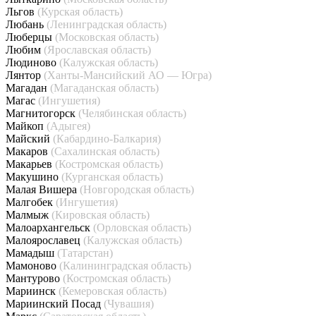
Льгов
(Курская область)
Любань
(Ленинградская область)
Люберцы
(Московская область)
Любим
(Ярославская область)
Людиново
(Калужская область)
Лянтор
(Ханты-Мансийский АО — Югра)
Магадан
(Магаданская область)
Магас
(Ингушетия)
Магнитогорск
(Челябинская область)
Майкоп
(Адыгея)
Майский
(Кабардино-Балкария)
Макаров
(Сахалинская область)
Макарьев
(Костромская область)
Макушино
(Курганская область)
Малая Вишера
(Новгородская область)
Малгобек
(Ингушетия)
Малмыж
(Кировская область)
Малоархангельск
(Орловская область)
Малоярославец
(Калужская область)
Мамадыш
(Татарстан)
Мамоново
(Калининградская область)
Мантурово
(Костромская область)
Мариинск
(Кемеровская область)
Мариинский Посад
(Чувашия)