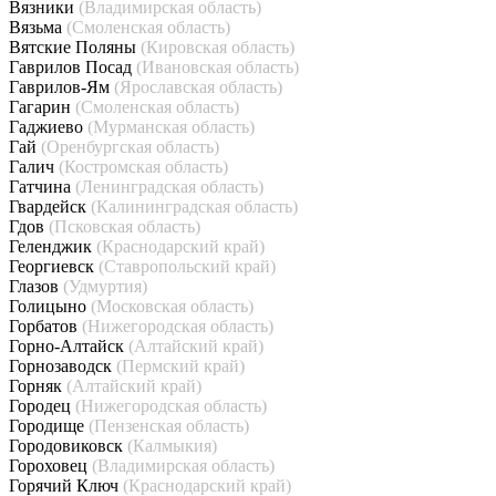
Вязники
(Владимирская область)
Вязьма
(Смоленская область)
Вятские Поляны
(Кировская область)
Гаврилов Посад
(Ивановская область)
Гаврилов-Ям
(Ярославская область)
Гагарин
(Смоленская область)
Гаджиево
(Мурманская область)
Гай
(Оренбургская область)
Галич
(Костромская область)
Гатчина
(Ленинградская область)
Гвардейск
(Калининградская область)
Гдов
(Псковская область)
Геленджик
(Краснодарский край)
Георгиевск
(Ставропольский край)
Глазов
(Удмуртия)
Голицыно
(Московская область)
Горбатов
(Нижегородская область)
Горно-Алтайск
(Алтайский край)
Горнозаводск
(Пермский край)
Горняк
(Алтайский край)
Городец
(Нижегородская область)
Городище
(Пензенская область)
Городовиковск
(Калмыкия)
Гороховец
(Владимирская область)
Горячий Ключ
(Краснодарский край)