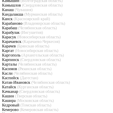
Камышин
(Волгоградская область)
Камышлов
(Свердловская область)
Канаш
(Чувашия)
Кандалакша
(Мурманская область)
Канск
(Красноярский край)
Карабаново
(Владимирская область)
Карабаш
(Челябинская область)
Карабулак
(Ингушетия)
Карасук
(Новосибирская область)
Карачаевск
(Карачаево-Черкесия)
Карачев
(Брянская область)
Каргат
(Новосибирская область)
Каргополь
(Архангельская область)
Карпинск
(Свердловская область)
Карталы
(Челябинская область)
Касимов
(Рязанская область)
Касли
(Челябинская область)
Каспийск
(Дагестан)
Катав-Ивановск
(Челябинская область)
Катайск
(Курганская область)
Качканар
(Свердловская область)
Кашин
(Тверская область)
Кашира
(Московская область)
Кедровый
(Томская область)
Кемерово
(Кемеровская область)