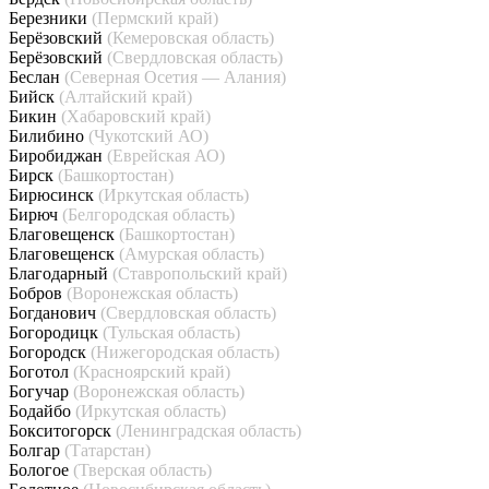
Березники
(Пермский край)
Берёзовский
(Кемеровская область)
Берёзовский
(Свердловская область)
Беслан
(Северная Осетия — Алания)
Бийск
(Алтайский край)
Бикин
(Хабаровский край)
Билибино
(Чукотский АО)
Биробиджан
(Еврейская АО)
Бирск
(Башкортостан)
Бирюсинск
(Иркутская область)
Бирюч
(Белгородская область)
Благовещенск
(Башкортостан)
Благовещенск
(Амурская область)
Благодарный
(Ставропольский край)
Бобров
(Воронежская область)
Богданович
(Свердловская область)
Богородицк
(Тульская область)
Богородск
(Нижегородская область)
Боготол
(Красноярский край)
Богучар
(Воронежская область)
Бодайбо
(Иркутская область)
Бокситогорск
(Ленинградская область)
Болгар
(Татарстан)
Бологое
(Тверская область)