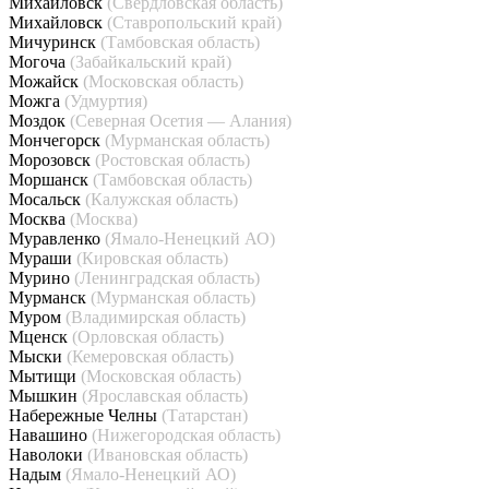
Михайловск
(Свердловская область)
Михайловск
(Ставропольский край)
Мичуринск
(Тамбовская область)
Могоча
(Забайкальский край)
Можайск
(Московская область)
Можга
(Удмуртия)
Моздок
(Северная Осетия — Алания)
Мончегорск
(Мурманская область)
Морозовск
(Ростовская область)
Моршанск
(Тамбовская область)
Мосальск
(Калужская область)
Москва
(Москва)
Муравленко
(Ямало-Ненецкий АО)
Мураши
(Кировская область)
Мурино
(Ленинградская область)
Мурманск
(Мурманская область)
Муром
(Владимирская область)
Мценск
(Орловская область)
Мыски
(Кемеровская область)
Мытищи
(Московская область)
Мышкин
(Ярославская область)
Набережные Челны
(Татарстан)
Навашино
(Нижегородская область)
Наволоки
(Ивановская область)
Надым
(Ямало-Ненецкий АО)