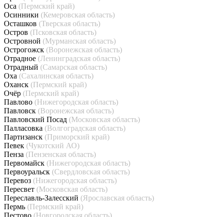
Оса
(Пермский край)
Осинники
(Кемеровская область)
Осташков
(Тверская область)
Остров
(Псковская область)
Островной
(Мурманская область)
Острогожск
(Воронежская область)
Отрадное
(Ленинградская область)
Отрадный
(Самарская область)
Оха
(Сахалинская область)
Оханск
(Пермский край)
Очёр
(Пермский край)
Павлово
(Нижегородская область)
Павловск
(Воронежская область)
Павловский Посад
(Московская область)
Палласовка
(Волгоградская область)
Партизанск
(Приморский край)
Певек
(Чукотский АО)
Пенза
(Пензенская область)
Первомайск
(Нижегородская область)
Первоуральск
(Свердловская область)
Перевоз
(Нижегородская область)
Пересвет
(Московская область)
Переславль-Залесский
(Ярославская область)
Пермь
(Пермский край)
Пестово
(Новгородская область)