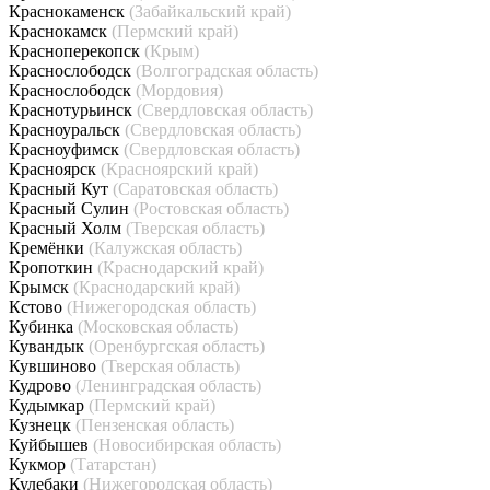
Краснокаменск
(Забайкальский край)
Краснокамск
(Пермский край)
Красноперекопск
(Крым)
Краснослободск
(Волгоградская область)
Краснослободск
(Мордовия)
Краснотурьинск
(Свердловская область)
Красноуральск
(Свердловская область)
Красноуфимск
(Свердловская область)
Красноярск
(Красноярский край)
Красный Кут
(Саратовская область)
Красный Сулин
(Ростовская область)
Красный Холм
(Тверская область)
Кремёнки
(Калужская область)
Кропоткин
(Краснодарский край)
Крымск
(Краснодарский край)
Кстово
(Нижегородская область)
Кубинка
(Московская область)
Кувандык
(Оренбургская область)
Кувшиново
(Тверская область)
Кудрово
(Ленинградская область)
Кудымкар
(Пермский край)
Кузнецк
(Пензенская область)
Куйбышев
(Новосибирская область)
Кукмор
(Татарстан)
Кулебаки
(Нижегородская область)