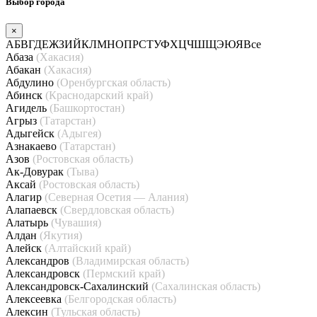
Выбор города
×
А
Б
В
Г
Д
Е
Ж
З
И
Й
К
Л
М
Н
О
П
Р
С
Т
У
Ф
Х
Ц
Ч
Ш
Щ
Э
Ю
Я
Все
Абаза
(Хакасия)
Абакан
(Хакасия)
Абдулино
(Оренбургская область)
Абинск
(Краснодарский край)
Агидель
(Башкортостан)
Агрыз
(Татарстан)
Адыгейск
(Адыгея)
Азнакаево
(Татарстан)
Азов
(Ростовская область)
Ак-Довурак
(Тыва)
Аксай
(Ростовская область)
Алагир
(Северная Осетия — Алания)
Алапаевск
(Свердловская область)
Алатырь
(Чувашия)
Алдан
(Якутия)
Алейск
(Алтайский край)
Александров
(Владимирская область)
Александровск
(Пермский край)
Александровск-Сахалинский
(Сахалинская область)
Алексеевка
(Белгородская область)
Алексин
(Тульская область)