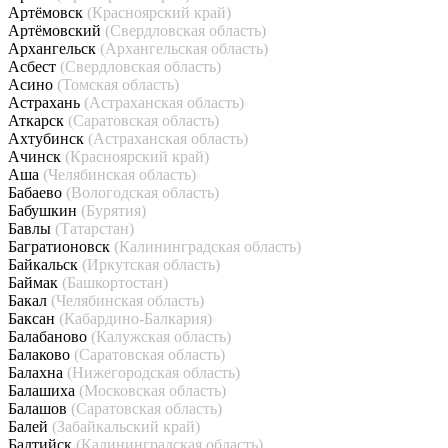
Артёмовск
(Красноярский край)
Артёмовский
(Свердловская область)
Архангельск
(Архангельская область)
Асбест
(Свердловская область)
Асино
(Томская область)
Астрахань
(Астраханская область)
Аткарск
(Саратовская область)
Ахтубинск
(Астраханская область)
Ачинск
(Красноярский край)
Аша
(Челябинская область)
Бабаево
(Вологодская область)
Бабушкин
(Бурятия)
Бавлы
(Татарстан)
Багратионовск
(Калининградская область)
Байкальск
(Иркутская область)
Баймак
(Башкортостан)
Бакал
(Челябинская область)
Баксан
(Кабардино-Балкария)
Балабаново
(Калужская область)
Балаково
(Саратовская область)
Балахна
(Нижегородская область)
Балашиха
(Московская область)
Балашов
(Саратовская область)
Балей
(Забайкальский край)
Балтийск
(Калининградская область)