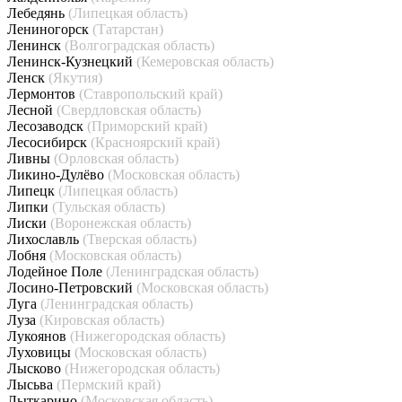
Лебедянь
(Липецкая область)
Лениногорск
(Татарстан)
Ленинск
(Волгоградская область)
Ленинск-Кузнецкий
(Кемеровская область)
Ленск
(Якутия)
Лермонтов
(Ставропольский край)
Лесной
(Свердловская область)
Лесозаводск
(Приморский край)
Лесосибирск
(Красноярский край)
Ливны
(Орловская область)
Ликино-Дулёво
(Московская область)
Липецк
(Липецкая область)
Липки
(Тульская область)
Лиски
(Воронежская область)
Лихославль
(Тверская область)
Лобня
(Московская область)
Лодейное Поле
(Ленинградская область)
Лосино-Петровский
(Московская область)
Луга
(Ленинградская область)
Луза
(Кировская область)
Лукоянов
(Нижегородская область)
Луховицы
(Московская область)
Лысково
(Нижегородская область)
Лысьва
(Пермский край)
Лыткарино
(Московская область)