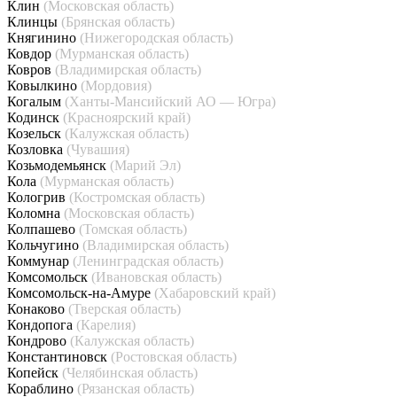
Клин
(Московская область)
Клинцы
(Брянская область)
Княгинино
(Нижегородская область)
Ковдор
(Мурманская область)
Ковров
(Владимирская область)
Ковылкино
(Мордовия)
Когалым
(Ханты-Мансийский АО — Югра)
Кодинск
(Красноярский край)
Козельск
(Калужская область)
Козловка
(Чувашия)
Козьмодемьянск
(Марий Эл)
Кола
(Мурманская область)
Кологрив
(Костромская область)
Коломна
(Московская область)
Колпашево
(Томская область)
Кольчугино
(Владимирская область)
Коммунар
(Ленинградская область)
Комсомольск
(Ивановская область)
Комсомольск-на-Амуре
(Хабаровский край)
Конаково
(Тверская область)
Кондопога
(Карелия)
Кондрово
(Калужская область)
Константиновск
(Ростовская область)
Копейск
(Челябинская область)
Кораблино
(Рязанская область)