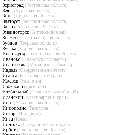
Зерноград
(Ростовская область)
Зея
(Амурская область)
Зима
(Иркутская область)
Златоуст
(Челябинская область)
Злынка
(Брянская область)
Змеиногорск
(Алтайский край)
Знаменск
(Астраханская область)
Зубцов
(Тверская область)
Зуевка
(Кировская область)
Ивангород
(Ленинградская область)
Иваново
(Ивановская область)
Ивантеевка
(Московская область)
Ивдель
(Свердловская область)
Игарка
(Красноярский край)
Ижевск
(Удмуртия)
Избербаш
(Дагестан)
Изобильный
(Ставропольский край)
Иланский
(Красноярский край)
Инза
(Ульяновская область)
Иннополис
(Татарстан)
Инсар
(Мордовия)
Инта
(Коми)
Ипатово
(Ставропольский край)
Ирбит
(Свердловская область)