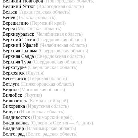
Великий Новгород
(Новгородская область)
Великий Устюг
(Вологодская область)
Вельск
(Архангельская область)
Венёв
(Тульская область)
Верещагино
(Пермский край)
Верея
(Московская область)
Верхнеуральск
(Челябинская область)
Верхний Тагил
(Свердловская область)
Верхний Уфалей
(Челябинская область)
Верхняя Пышма
(Свердловская область)
Верхняя Салда
(Свердловская область)
Верхняя Тура
(Свердловская область)
Верхотурье
(Свердловская область)
Верхоянск
(Якутия)
Весьегонск
(Тверская область)
Ветлуга
(Нижегородская область)
Видное
(Московская область)
Вилюйск
(Якутия)
Вилючинск
(Камчатский край)
Вихоревка
(Иркутская область)
Вичуга
(Ивановская область)
Владивосток
(Приморский край)
Владикавказ
(Северная Осетия — Алания)
Владимир
(Владимирская область)
Волгоград
(Волгоградская область)