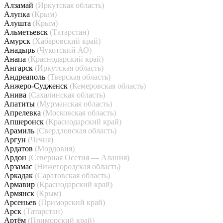
Алзамай
(Иркутская область)
Алупка
(Крым)
Алушта
(Крым)
Альметьевск
(Татарстан)
Амурск
(Хабаровский край)
Анадырь
(Чукотский АО)
Анапа
(Краснодарский край)
Ангарск
(Иркутская область)
Андреаполь
(Тверская область)
Анжеро-Судженск
(Кемеровская область)
Анива
(Сахалинская область)
Апатиты
(Мурманская область)
Апрелевка
(Московская область)
Апшеронск
(Краснодарский край)
Арамиль
(Свердловская область)
Аргун
(Чечня)
Ардатов
(Мордовия)
Ардон
(Северная Осетия — Алания)
Арзамас
(Нижегородская область)
Аркадак
(Саратовская область)
Армавир
(Краснодарский край)
Армянск
(Крым)
Арсеньев
(Приморский край)
Арск
(Татарстан)
Артём
(Приморский край)