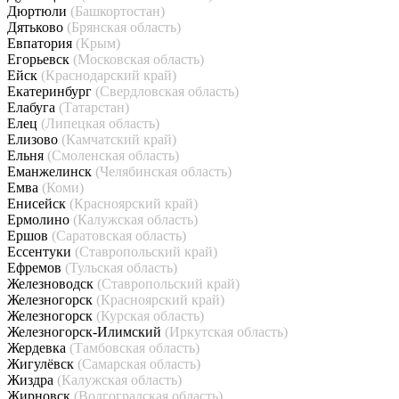
Дюртюли
(Башкортостан)
Дятьково
(Брянская область)
Евпатория
(Крым)
Егорьевск
(Московская область)
Ейск
(Краснодарский край)
Екатеринбург
(Свердловская область)
Елабуга
(Татарстан)
Елец
(Липецкая область)
Елизово
(Камчатский край)
Ельня
(Смоленская область)
Еманжелинск
(Челябинская область)
Емва
(Коми)
Енисейск
(Красноярский край)
Ермолино
(Калужская область)
Ершов
(Саратовская область)
Ессентуки
(Ставропольский край)
Ефремов
(Тульская область)
Железноводск
(Ставропольский край)
Железногорск
(Красноярский край)
Железногорск
(Курская область)
Железногорск-Илимский
(Иркутская область)
Жердевка
(Тамбовская область)
Жигулёвск
(Самарская область)
Жиздра
(Калужская область)
Жирновск
(Волгоградская область)