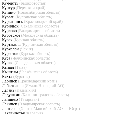
Кумертау
(Башкортостан)
Кунгур
(Пермский край)
Купино
(Новосибирская область)
Курган
(Курганская область)
Курганинск
(Краснодарский край)
Курильск
(Сахалинская область)
Курлово
(Владимирская область)
Куровское
(Московская область)
Курск
(Курская область)
Куртамыш
(Курганская область)
Курчалой
(Чечня)
Курчатов
(Курская область)
Куса
(Челябинская область)
Кушва
(Свердловская область)
Кызыл
(Тыва)
Кыштым
(Челябинская область)
Кяхта
(Бурятия)
Лабинск
(Краснодарский край)
Лабытнанги
(Ямало-Ненецкий АО)
Лагань
(Калмыкия)
Ладушкин
(Калининградская область)
Лаишево
(Татарстан)
Лакинск
(Владимирская область)
Лангепас
(Ханты-Мансийский АО — Югра)
Лахденпохья
(Карелия)