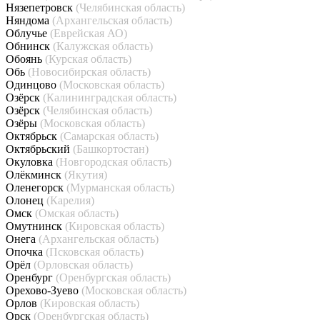
Нязепетровск
(Челябинская область)
Няндома
(Архангельская область)
Облучье
(Еврейская АО)
Обнинск
(Калужская область)
Обоянь
(Курская область)
Обь
(Новосибирская область)
Одинцово
(Московская область)
Озёрск
(Калининградская область)
Озёрск
(Челябинская область)
Озёры
(Московская область)
Октябрьск
(Самарская область)
Октябрьский
(Башкортостан)
Окуловка
(Новгородская область)
Олёкминск
(Якутия)
Оленегорск
(Мурманская область)
Олонец
(Карелия)
Омск
(Омская область)
Омутнинск
(Кировская область)
Онега
(Архангельская область)
Опочка
(Псковская область)
Орёл
(Орловская область)
Оренбург
(Оренбургская область)
Орехово-Зуево
(Московская область)
Орлов
(Кировская область)
Орск
(Оренбургская область)