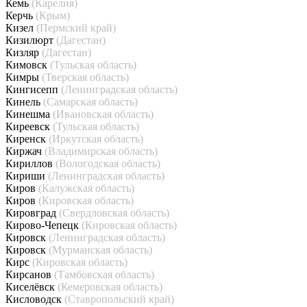
Кемь
(Карелия)
Керчь
(Крым)
Кизел
(Пермский край)
Кизилюрт
(Дагестан)
Кизляр
(Дагестан)
Кимовск
(Тульская область)
Кимры
(Тверская область)
Кингисепп
(Ленинградская область)
Кинель
(Самарская область)
Кинешма
(Ивановская область)
Киреевск
(Тульская область)
Киренск
(Иркутская область)
Киржач
(Владимирская область)
Кириллов
(Вологодская область)
Кириши
(Ленинградская область)
Киров
(Калужская область)
Киров
(Кировская область)
Кировград
(Свердловская область)
Кирово-Чепецк
(Кировская область)
Кировск
(Ленинградская область)
Кировск
(Мурманская область)
Кирс
(Кировская область)
Кирсанов
(Тамбовская область)
Киселёвск
(Кемеровская область)
Кисловодск
(Ставропольский край)