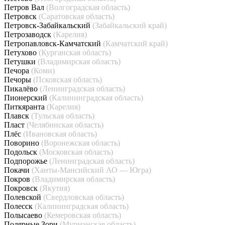
Петров Вал
(Волгоградская область)
Петровск
(Саратовская область)
Петровск-Забайкальский
(Забайкальский край)
Петрозаводск
(Карелия)
Петропавловск-Камчатский
(Камчатский край)
Петухово
(Курганская область)
Петушки
(Владимирская область)
Печора
(Коми)
Печоры
(Псковская область)
Пикалёво
(Ленинградская область)
Пионерский
(Калининградская область)
Питкяранта
(Карелия)
Плавск
(Тульская область)
Пласт
(Челябинская область)
Плёс
(Ивановская область)
Поворино
(Воронежская область)
Подольск
(Московская область)
Подпорожье
(Ленинградская область)
Покачи
(Ханты-Мансийский АО — Югра)
Покров
(Владимирская область)
Покровск
(Якутия)
Полевской
(Свердловская область)
Полесск
(Калининградская область)
Полысаево
(Кемеровская область)
Полярные Зори
(Мурманская область)