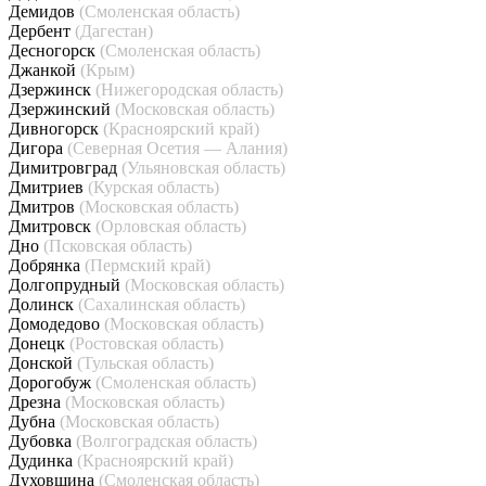
Демидов
(Смоленская область)
Дербент
(Дагестан)
Десногорск
(Смоленская область)
Джанкой
(Крым)
Дзержинск
(Нижегородская область)
Дзержинский
(Московская область)
Дивногорск
(Красноярский край)
Дигора
(Северная Осетия — Алания)
Димитровград
(Ульяновская область)
Дмитриев
(Курская область)
Дмитров
(Московская область)
Дмитровск
(Орловская область)
Дно
(Псковская область)
Добрянка
(Пермский край)
Долгопрудный
(Московская область)
Долинск
(Сахалинская область)
Домодедово
(Московская область)
Донецк
(Ростовская область)
Донской
(Тульская область)
Дорогобуж
(Смоленская область)
Дрезна
(Московская область)
Дубна
(Московская область)
Дубовка
(Волгоградская область)
Дудинка
(Красноярский край)
Духовщина
(Смоленская область)