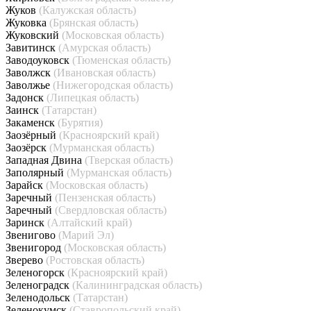
Жуков
(Калужская область)
Жуковка
(Брянская область)
Жуковский
(Московская область)
Завитинск
(Амурская область)
Заводоуковск
(Тюменская область)
Заволжск
(Ивановская область)
Заволжье
(Нижегородская область)
Задонск
(Липецкая область)
Заинск
(Татарстан)
Закаменск
(Бурятия)
Заозёрный
(Красноярский край)
Заозёрск
(Мурманская область)
Западная Двина
(Тверская область)
Заполярный
(Мурманская область)
Зарайск
(Московская область)
Заречный
(Пензенская область)
Заречный
(Свердловская область)
Заринск
(Алтайский край)
Звенигово
(Марий Эл)
Звенигород
(Московская область)
Зверево
(Ростовская область)
Зеленогорск
(Красноярский край)
Зеленоградск
(Калининградская область)
Зеленодольск
(Татарстан)
Зеленокумск
(Ставропольский край)