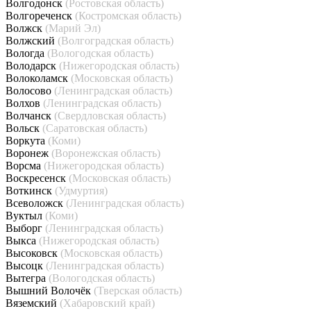
Волгодонск
(Ростовская область)
Волгореченск
(Костромская область)
Волжск
(Марий Эл)
Волжский
(Волгоградская область)
Вологда
(Вологодская область)
Володарск
(Нижегородская область)
Волоколамск
(Московская область)
Волосово
(Ленинградская область)
Волхов
(Ленинградская область)
Волчанск
(Свердловская область)
Вольск
(Саратовская область)
Воркута
(Коми)
Воронеж
(Воронежская область)
Ворсма
(Нижегородская область)
Воскресенск
(Московская область)
Воткинск
(Удмуртия)
Всеволожск
(Ленинградская область)
Вуктыл
(Коми)
Выборг
(Ленинградская область)
Выкса
(Нижегородская область)
Высоковск
(Московская область)
Высоцк
(Ленинградская область)
Вытегра
(Вологодская область)
Вышний Волочёк
(Тверская область)
Вяземский
(Хабаровский край)