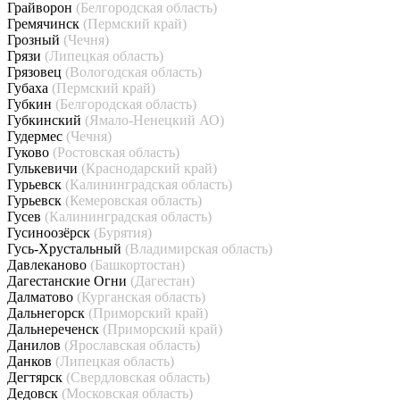
Грайворон
(Белгородская область)
Гремячинск
(Пермский край)
Грозный
(Чечня)
Грязи
(Липецкая область)
Грязовец
(Вологодская область)
Губаха
(Пермский край)
Губкин
(Белгородская область)
Губкинский
(Ямало-Ненецкий АО)
Гудермес
(Чечня)
Гуково
(Ростовская область)
Гулькевичи
(Краснодарский край)
Гурьевск
(Калининградская область)
Гурьевск
(Кемеровская область)
Гусев
(Калининградская область)
Гусиноозёрск
(Бурятия)
Гусь-Хрустальный
(Владимирская область)
Давлеканово
(Башкортостан)
Дагестанские Огни
(Дагестан)
Далматово
(Курганская область)
Дальнегорск
(Приморский край)
Дальнереченск
(Приморский край)
Данилов
(Ярославская область)
Данков
(Липецкая область)
Дегтярск
(Свердловская область)
Дедовск
(Московская область)