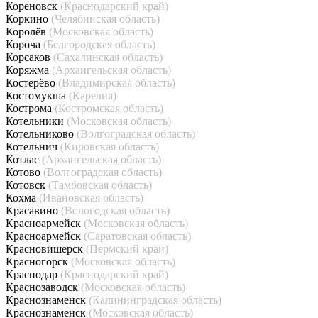
Кореновск
(Краснодарский край)
Коркино
(Челябинская область)
Королёв
(Московская область)
Короча
(Белгородская область)
Корсаков
(Сахалинская область)
Коряжма
(Архангельская область)
Костерёво
(Владимирская область)
Костомукша
(Карелия)
Кострома
(Костромская область)
Котельники
(Московская область)
Котельниково
(Волгоградская область)
Котельнич
(Кировская область)
Котлас
(Архангельская область)
Котово
(Волгоградская область)
Котовск
(Тамбовская область)
Кохма
(Ивановская область)
Красавино
(Вологодская область)
Красноармейск
(Московская область)
Красноармейск
(Саратовская область)
Красновишерск
(Пермский край)
Красногорск
(Московская область)
Краснодар
(Краснодарский край)
Краснозаводск
(Московская область)
Краснознаменск
(Калининградская область)
Краснознаменск
(Московская область)