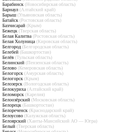
Барабинск
(Новосибирская область)
Барнаул
(Алтайский край)
Барыш
(Ульяновская область)
Батайск
(Ростовская область)
Бахчисарай
(Крым)
Бежецк
(Тверская область)
Белая Калитва
(Ростовская область)
Белая Холуница
(Кировская область)
Белгород
(Белгородская область)
Белебей
(Башкортостан)
Белёв
(Тульская область)
Белинский
(Пензенская область)
Белово
(Кемеровская область)
Белогорск
(Амурская область)
Белогорск
(Крым)
Белозерск
(Вологодская область)
Белокуриха
(Алтайский край)
Беломорск
(Карелия)
Белоозёрский
(Московская область)
Белорецк
(Башкортостан)
Белореченск
(Краснодарский край)
Белоусово
(Калужская область)
Белоярский
(Ханты-Мансийский АО — Югра)
Белый
(Тверская область)
Бердск
(Новосибирская область)