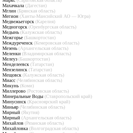
Маркс
(Саратовская область)
Махачкала
(Дагестан)
Мглин
(Брянская область)
Мегион
(Ханты-Мансийский АО — Югра)
Медвежьегорск
(Карелия)
Медногорск
(Оренбургская область)
Медынь
(Калужская область)
Межгорье
(Башкортостан)
Междуреченск
(Кемеровская область)
Мезень
(Архангельская область)
Меленки
(Владимирская область)
Мелеуз
(Башкортостан)
Менделеевск
(Татарстан)
Мензелинск
(Татарстан)
Мещовск
(Калужская область)
Миасс
(Челябинская область)
Микунь
(Коми)
Миллерово
(Ростовская область)
Минеральные Воды
(Ставропольский край)
Минусинск
(Красноярский край)
Миньяр
(Челябинская область)
Мирный
(Якутия)
Мирный
(Архангельская область)
Михайлов
(Рязанская область)
Михайловка
(Волгоградская область)