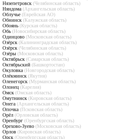
Нязепетровск
(Челябинская область)
Няндома
(Архангельская область)
Облучье
(Еврейская АО)
Обнинск
(Калужская область)
Обоянь
(Курская область)
Обь
(Новосибирская область)
Одинцово
(Московская область)
Озёрск
(Калининградская область)
Озёрск
(Челябинская область)
Озёры
(Московская область)
Октябрьск
(Самарская область)
Октябрьский
(Башкортостан)
Окуловка
(Новгородская область)
Олёкминск
(Якутия)
Оленегорск
(Мурманская область)
Олонец
(Карелия)
Омск
(Омская область)
Омутнинск
(Кировская область)
Онега
(Архангельская область)
Опочка
(Псковская область)
Орёл
(Орловская область)
Оренбург
(Оренбургская область)
Орехово-Зуево
(Московская область)
Орлов
(Кировская область)
Орск
(Оренбургская область)