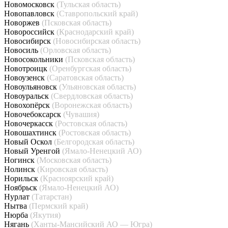
Новомосковск
(Тульская область)
Новопавловск
(Ставропольский край)
Новоржев
(Псковская область)
Новороссийск
(Краснодарский край)
Новосибирск
(Новосибирская область)
Новосиль
(Орловская область)
Новосокольники
(Псковская область)
Новотроицк
(Оренбургская область)
Новоузенск
(Саратовская область)
Новоульяновск
(Ульяновская область)
Новоуральск
(Свердловская область)
Новохопёрск
(Воронежская область)
Новочебоксарск
(Чувашия)
Новочеркасск
(Ростовская область)
Новошахтинск
(Ростовская область)
Новый Оскол
(Белгородская область)
Новый Уренгой
(Ямало-Ненецкий АО)
Ногинск
(Московская область)
Нолинск
(Кировская область)
Норильск
(Красноярский край)
Ноябрьск
(Ямало-Ненецкий АО)
Нурлат
(Татарстан)
Нытва
(Пермский край)
Нюрба
(Якутия)
Нягань
(Ханты-Мансийский АО — Югра)