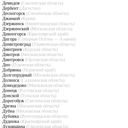
Демидов
(Смоленская область)
Дербент
(Дагестан)
Десногорск
(Смоленская область)
Джанкой
(Крым)
Дзержинск
(Нижегородская область)
Дзержинский
(Московская область)
Дивногорск
(Красноярский край)
Дигора
(Северная Осетия — Алания)
Димитровград
(Ульяновская область)
Дмитриев
(Курская область)
Дмитров
(Московская область)
Дмитровск
(Орловская область)
Дно
(Псковская область)
Добрянка
(Пермский край)
Долгопрудный
(Московская область)
Долинск
(Сахалинская область)
Домодедово
(Московская область)
Донецк
(Ростовская область)
Донской
(Тульская область)
Дорогобуж
(Смоленская область)
Дрезна
(Московская область)
Дубна
(Московская область)
Дубовка
(Волгоградская область)
Дудинка
(Красноярский край)
Духовщина
(Смоленская область)