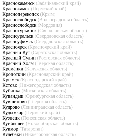
Краснокаменск
(Забайкальский край)
Краснокамск
(Пермский край)
Красноперекопск
(Крым)
Краснослободск
(Волгоградская область)
Краснослободск
(Мордовия)
Краснотурьинск
(Свердловская область)
Красноуральск
(Свердловская область)
Красноуфимск
(Свердловская область)
Красноярск
(Красноярский край)
Красный Кут
(Саратовская область)
Красный Сулин
(Ростовская область)
Красный Холм
(Тверская область)
Кремёнки
(Калужская область)
Кропоткин
(Краснодарский край)
Крымск
(Краснодарский край)
Кстово
(Нижегородская область)
Кубинка
(Московская область)
Кувандык
(Оренбургская область)
Кувшиново
(Тверская область)
Кудрово
(Ленинградская область)
Кудымкар
(Пермский край)
Кузнецк
(Пензенская область)
Куйбышев
(Новосибирская область)
Кукмор
(Татарстан)
Кулебаки
(Нижегородская область)