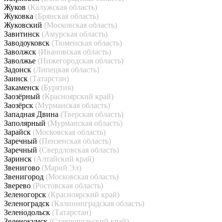
Жуков
(Калужская область)
Жуковка
(Брянская область)
Жуковский
(Московская область)
Завитинск
(Амурская область)
Заводоуковск
(Тюменская область)
Заволжск
(Ивановская область)
Заволжье
(Нижегородская область)
Задонск
(Липецкая область)
Заинск
(Татарстан)
Закаменск
(Бурятия)
Заозёрный
(Красноярский край)
Заозёрск
(Мурманская область)
Западная Двина
(Тверская область)
Заполярный
(Мурманская область)
Зарайск
(Московская область)
Заречный
(Пензенская область)
Заречный
(Свердловская область)
Заринск
(Алтайский край)
Звенигово
(Марий Эл)
Звенигород
(Московская область)
Зверево
(Ростовская область)
Зеленогорск
(Красноярский край)
Зеленоградск
(Калининградская область)
Зеленодольск
(Татарстан)
Зеленокумск
(Ставропольский край)