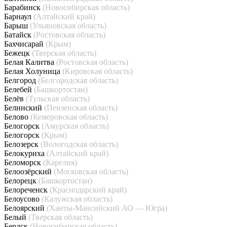
Барабинск
(Новосибирская область)
Барнаул
(Алтайский край)
Барыш
(Ульяновская область)
Батайск
(Ростовская область)
Бахчисарай
(Крым)
Бежецк
(Тверская область)
Белая Калитва
(Ростовская область)
Белая Холуница
(Кировская область)
Белгород
(Белгородская область)
Белебей
(Башкортостан)
Белёв
(Тульская область)
Белинский
(Пензенская область)
Белово
(Кемеровская область)
Белогорск
(Амурская область)
Белогорск
(Крым)
Белозерск
(Вологодская область)
Белокуриха
(Алтайский край)
Беломорск
(Карелия)
Белоозёрский
(Московская область)
Белорецк
(Башкортостан)
Белореченск
(Краснодарский край)
Белоусово
(Калужская область)
Белоярский
(Ханты-Мансийский АО — Югра)
Белый
(Тверская область)
Бердск
(Новосибирская область)