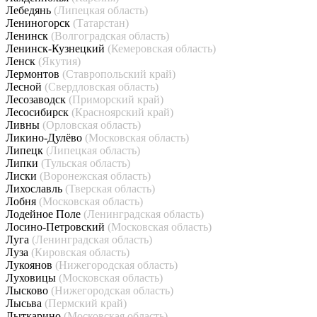
Лебедянь
(Липецкая область)
Лениногорск
(Татарстан)
Ленинск
(Волгоградская область)
Ленинск-Кузнецкий
(Кемеровская область)
Ленск
(Якутия)
Лермонтов
(Ставропольский край)
Лесной
(Свердловская область)
Лесозаводск
(Приморский край)
Лесосибирск
(Красноярский край)
Ливны
(Орловская область)
Ликино-Дулёво
(Московская область)
Липецк
(Липецкая область)
Липки
(Тульская область)
Лиски
(Воронежская область)
Лихославль
(Тверская область)
Лобня
(Московская область)
Лодейное Поле
(Ленинградская область)
Лосино-Петровский
(Московская область)
Луга
(Ленинградская область)
Луза
(Кировская область)
Лукоянов
(Нижегородская область)
Луховицы
(Московская область)
Лысково
(Нижегородская область)
Лысьва
(Пермский край)
Лыткарино
(Московская область)