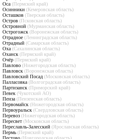
Оса
(Пермский край)
Осинники
(Кемеровская область)
Осташков
(Тверская область)
Остров
(Псковская область)
Островной
(Мурманская область)
Острогожск
(Воронежская область)
Отрадное
(Ленинградская область)
Отрадный
(Самарская область)
Оха
(Сахалинская область)
Оханск
(Пермский край)
Очёр
(Пермский край)
Павлово
(Нижегородская область)
Павловск
(Воронежская область)
Павловский Посад
(Московская область)
Палласовка
(Волгоградская область)
Партизанск
(Приморский край)
Певек
(Чукотский АО)
Пенза
(Пензенская область)
Первомайск
(Нижегородская область)
Первоуральск
(Свердловская область)
Перевоз
(Нижегородская область)
Пересвет
(Московская область)
Переславль-Залесский
(Ярославская область)
Пермь
(Пермский край)
Пестово
(Новгородская область)