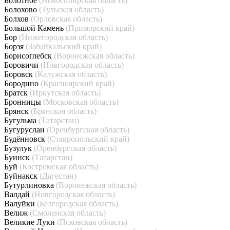
Болотное
(Новосибирская область)
Болохово
(Тульская область)
Болхов
(Орловская область)
Большой Камень
(Приморский край)
Бор
(Нижегородская область)
Борзя
(Забайкальский край)
Борисоглебск
(Воронежская область)
Боровичи
(Новгородская область)
Боровск
(Калужская область)
Бородино
(Красноярский край)
Братск
(Иркутская область)
Бронницы
(Московская область)
Брянск
(Брянская область)
Бугульма
(Татарстан)
Бугуруслан
(Оренбургская область)
Будённовск
(Ставропольский край)
Бузулук
(Оренбургская область)
Буинск
(Татарстан)
Буй
(Костромская область)
Буйнакск
(Дагестан)
Бутурлиновка
(Воронежская область)
Валдай
(Новгородская область)
Валуйки
(Белгородская область)
Велиж
(Смоленская область)
Великие Луки
(Псковская область)