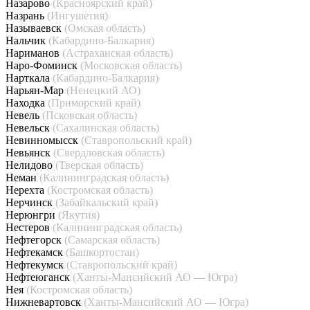
Назарово
(Красноярский край)
Назрань
(Ингушетия)
Называевск
(Омская область)
Нальчик
(Кабардино-Балкария)
Нариманов
(Астраханская область)
Наро-Фоминск
(Московская область)
Нарткала
(Кабардино-Балкария)
Нарьян-Мар
(Ненецкий АО)
Находка
(Приморский край)
Невель
(Псковская область)
Невельск
(Сахалинская область)
Невинномысск
(Ставропольский край)
Невьянск
(Свердловская область)
Нелидово
(Тверская область)
Неман
(Калининградская область)
Нерехта
(Костромская область)
Нерчинск
(Забайкальский край)
Нерюнгри
(Якутия)
Нестеров
(Калининградская область)
Нефтегорск
(Самарская область)
Нефтекамск
(Башкортостан)
Нефтекумск
(Ставропольский край)
Нефтеюганск
(Ханты-Мансийский АО — Югра)
Нея
(Костромская область)
Нижневартовск
(Ханты-Мансийский АО — Югра)