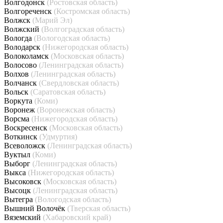
Волгодонск
(Ростовская область)
Волгореченск
(Костромская область)
Волжск
(Марий Эл)
Волжский
(Волгоградская область)
Вологда
(Вологодская область)
Володарск
(Нижегородская область)
Волоколамск
(Московская область)
Волосово
(Ленинградская область)
Волхов
(Ленинградская область)
Волчанск
(Свердловская область)
Вольск
(Саратовская область)
Воркута
(Коми)
Воронеж
(Воронежская область)
Ворсма
(Нижегородская область)
Воскресенск
(Московская область)
Воткинск
(Удмуртия)
Всеволожск
(Ленинградская область)
Вуктыл
(Коми)
Выборг
(Ленинградская область)
Выкса
(Нижегородская область)
Высоковск
(Московская область)
Высоцк
(Ленинградская область)
Вытегра
(Вологодская область)
Вышний Волочёк
(Тверская область)
Вяземский
(Хабаровский край)