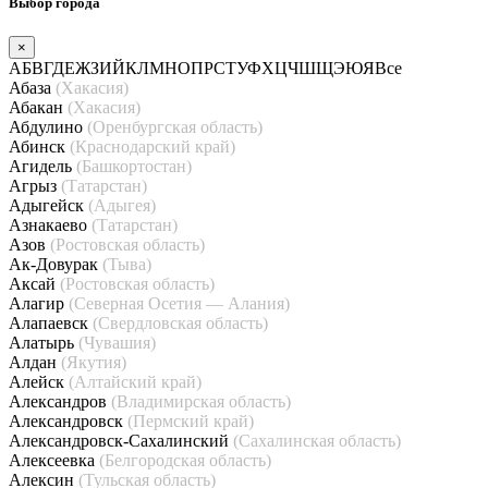
Выбор города
×
А
Б
В
Г
Д
Е
Ж
З
И
Й
К
Л
М
Н
О
П
Р
С
Т
У
Ф
Х
Ц
Ч
Ш
Щ
Э
Ю
Я
Все
Абаза
(Хакасия)
Абакан
(Хакасия)
Абдулино
(Оренбургская область)
Абинск
(Краснодарский край)
Агидель
(Башкортостан)
Агрыз
(Татарстан)
Адыгейск
(Адыгея)
Азнакаево
(Татарстан)
Азов
(Ростовская область)
Ак-Довурак
(Тыва)
Аксай
(Ростовская область)
Алагир
(Северная Осетия — Алания)
Алапаевск
(Свердловская область)
Алатырь
(Чувашия)
Алдан
(Якутия)
Алейск
(Алтайский край)
Александров
(Владимирская область)
Александровск
(Пермский край)
Александровск-Сахалинский
(Сахалинская область)
Алексеевка
(Белгородская область)
Алексин
(Тульская область)