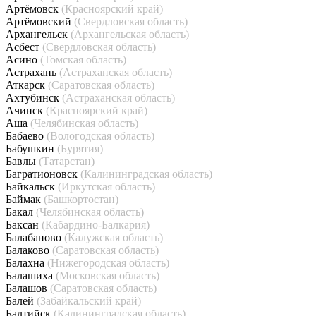
Артёмовск
(Красноярский край)
Артёмовский
(Свердловская область)
Архангельск
(Архангельская область)
Асбест
(Свердловская область)
Асино
(Томская область)
Астрахань
(Астраханская область)
Аткарск
(Саратовская область)
Ахтубинск
(Астраханская область)
Ачинск
(Красноярский край)
Аша
(Челябинская область)
Бабаево
(Вологодская область)
Бабушкин
(Бурятия)
Бавлы
(Татарстан)
Багратионовск
(Калининградская область)
Байкальск
(Иркутская область)
Баймак
(Башкортостан)
Бакал
(Челябинская область)
Баксан
(Кабардино-Балкария)
Балабаново
(Калужская область)
Балаково
(Саратовская область)
Балахна
(Нижегородская область)
Балашиха
(Московская область)
Балашов
(Саратовская область)
Балей
(Забайкальский край)
Балтийск
(Калининградская область)