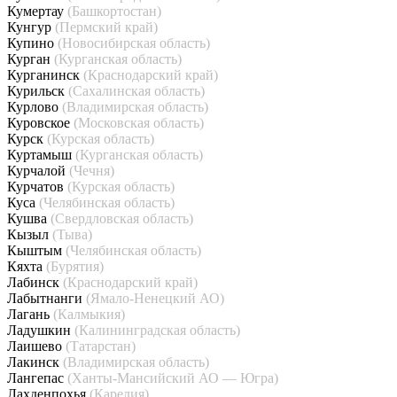
Кумертау
(Башкортостан)
Кунгур
(Пермский край)
Купино
(Новосибирская область)
Курган
(Курганская область)
Курганинск
(Краснодарский край)
Курильск
(Сахалинская область)
Курлово
(Владимирская область)
Куровское
(Московская область)
Курск
(Курская область)
Куртамыш
(Курганская область)
Курчалой
(Чечня)
Курчатов
(Курская область)
Куса
(Челябинская область)
Кушва
(Свердловская область)
Кызыл
(Тыва)
Кыштым
(Челябинская область)
Кяхта
(Бурятия)
Лабинск
(Краснодарский край)
Лабытнанги
(Ямало-Ненецкий АО)
Лагань
(Калмыкия)
Ладушкин
(Калининградская область)
Лаишево
(Татарстан)
Лакинск
(Владимирская область)
Лангепас
(Ханты-Мансийский АО — Югра)
Лахденпохья
(Карелия)