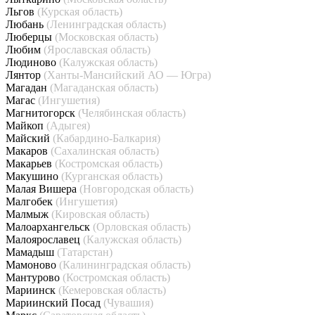
Льгов
(Курская область)
Любань
(Ленинградская область)
Люберцы
(Московская область)
Любим
(Ярославская область)
Людиново
(Калужская область)
Лянтор
(Ханты-Мансийский АО — Югра)
Магадан
(Магаданская область)
Магас
(Ингушетия)
Магнитогорск
(Челябинская область)
Майкоп
(Адыгея)
Майский
(Кабардино-Балкария)
Макаров
(Сахалинская область)
Макарьев
(Костромская область)
Макушино
(Курганская область)
Малая Вишера
(Новгородская область)
Малгобек
(Ингушетия)
Малмыж
(Кировская область)
Малоархангельск
(Орловская область)
Малоярославец
(Калужская область)
Мамадыш
(Татарстан)
Мамоново
(Калининградская область)
Мантурово
(Костромская область)
Мариинск
(Кемеровская область)
Мариинский Посад
(Чувашия)