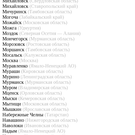
Михайловск
(Свердловская область)
Михайловск
(Ставропольский край)
Мичуринск
(Тамбовская область)
Могоча
(Забайкальский край)
Можайск
(Московская область)
Можга
(Удмуртия)
Моздок
(Северная Осетия — Алания)
Мончегорск
(Мурманская область)
Морозовск
(Ростовская область)
Моршанск
(Тамбовская область)
Мосальск
(Калужская область)
Москва
(Москва)
Муравленко
(Ямало-Ненецкий АО)
Мураши
(Кировская область)
Мурино
(Ленинградская область)
Мурманск
(Мурманская область)
Муром
(Владимирская область)
Мценск
(Орловская область)
Мыски
(Кемеровская область)
Мытищи
(Московская область)
Мышкин
(Ярославская область)
Набережные Челны
(Татарстан)
Навашино
(Нижегородская область)
Наволоки
(Ивановская область)
Надым
(Ямало-Ненецкий АО)