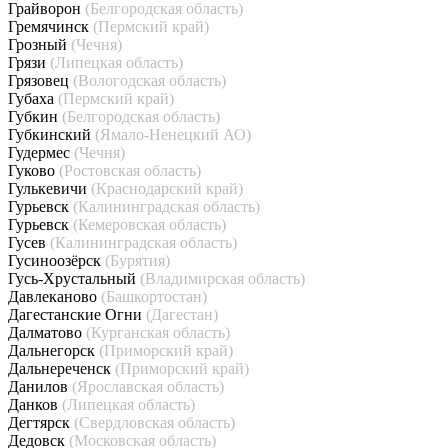
Грайворон
(Белгородская область)
Гремячинск
(Пермский край)
Грозный
(Чечня)
Грязи
(Липецкая область)
Грязовец
(Вологодская область)
Губаха
(Пермский край)
Губкин
(Белгородская область)
Губкинский
(Ямало-Ненецкий АО)
Гудермес
(Чечня)
Гуково
(Ростовская область)
Гулькевичи
(Краснодарский край)
Гурьевск
(Калининградская область)
Гурьевск
(Кемеровская область)
Гусев
(Калининградская область)
Гусиноозёрск
(Бурятия)
Гусь-Хрустальный
(Владимирская область)
Давлеканово
(Башкортостан)
Дагестанские Огни
(Дагестан)
Далматово
(Курганская область)
Дальнегорск
(Приморский край)
Дальнереченск
(Приморский край)
Данилов
(Ярославская область)
Данков
(Липецкая область)
Дегтярск
(Свердловская область)
Дедовск
(Московская область)