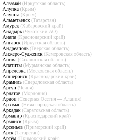
Алзамай
(Иркутская область)
Алупка
(Крым)
Алушта
(Крым)
Альметьевск
(Татарстан)
Амурск
(Хабаровский край)
Анадырь
(Чукотский АО)
Анапа
(Краснодарский край)
Ангарск
(Иркутская область)
Андреаполь
(Тверская область)
Анжеро-Судженск
(Кемеровская область)
Анива
(Сахалинская область)
Апатиты
(Мурманская область)
Апрелевка
(Московская область)
Апшеронск
(Краснодарский край)
Арамиль
(Свердловская область)
Аргун
(Чечня)
Ардатов
(Мордовия)
Ардон
(Северная Осетия — Алания)
Арзамас
(Нижегородская область)
Аркадак
(Саратовская область)
Армавир
(Краснодарский край)
Армянск
(Крым)
Арсеньев
(Приморский край)
Арск
(Татарстан)
Артём
(Приморский край)