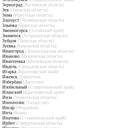
Зерноград
(Ростовская область)
Зея
(Амурская область)
Зима
(Иркутская область)
Златоуст
(Челябинская область)
Злынка
(Брянская область)
Змеиногорск
(Алтайский край)
Знаменск
(Астраханская область)
Зубцов
(Тверская область)
Зуевка
(Кировская область)
Ивангород
(Ленинградская область)
Иваново
(Ивановская область)
Ивантеевка
(Московская область)
Ивдель
(Свердловская область)
Игарка
(Красноярский край)
Ижевск
(Удмуртия)
Избербаш
(Дагестан)
Изобильный
(Ставропольский край)
Иланский
(Красноярский край)
Инза
(Ульяновская область)
Иннополис
(Татарстан)
Инсар
(Мордовия)
Инта
(Коми)
Ипатово
(Ставропольский край)
Ирбит
(Свердловская область)