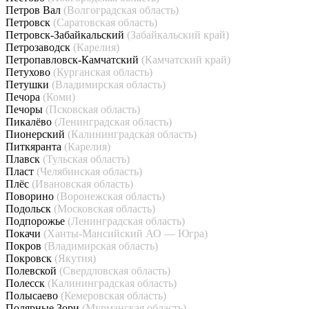
Петров Вал
(Волгоградская область)
Петровск
(Саратовская область)
Петровск-Забайкальский
(Забайкальский край)
Петрозаводск
(Карелия)
Петропавловск-Камчатский
(Камчатский край)
Петухово
(Курганская область)
Петушки
(Владимирская область)
Печора
(Коми)
Печоры
(Псковская область)
Пикалёво
(Ленинградская область)
Пионерский
(Калининградская область)
Питкяранта
(Карелия)
Плавск
(Тульская область)
Пласт
(Челябинская область)
Плёс
(Ивановская область)
Поворино
(Воронежская область)
Подольск
(Московская область)
Подпорожье
(Ленинградская область)
Покачи
(Ханты-Мансийский АО — Югра)
Покров
(Владимирская область)
Покровск
(Якутия)
Полевской
(Свердловская область)
Полесск
(Калининградская область)
Полысаево
(Кемеровская область)
Полярные Зори
(Мурманская область)