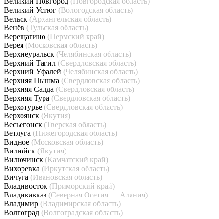
Великий Новгород
(Новгородская область)
Великий Устюг
(Вологодская область)
Вельск
(Архангельская область)
Венёв
(Тульская область)
Верещагино
(Пермский край)
Верея
(Московская область)
Верхнеуральск
(Челябинская область)
Верхний Тагил
(Свердловская область)
Верхний Уфалей
(Челябинская область)
Верхняя Пышма
(Свердловская область)
Верхняя Салда
(Свердловская область)
Верхняя Тура
(Свердловская область)
Верхотурье
(Свердловская область)
Верхоянск
(Якутия)
Весьегонск
(Тверская область)
Ветлуга
(Нижегородская область)
Видное
(Московская область)
Вилюйск
(Якутия)
Вилючинск
(Камчатский край)
Вихоревка
(Иркутская область)
Вичуга
(Ивановская область)
Владивосток
(Приморский край)
Владикавказ
(Северная Осетия — Алания)
Владимир
(Владимирская область)
Волгоград
(Волгоградская область)