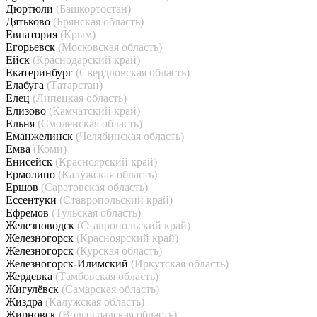
Дюртюли
(Башкортостан)
Дятьково
(Брянская область)
Евпатория
(Крым)
Егорьевск
(Московская область)
Ейск
(Краснодарский край)
Екатеринбург
(Свердловская область)
Елабуга
(Татарстан)
Елец
(Липецкая область)
Елизово
(Камчатский край)
Ельня
(Смоленская область)
Еманжелинск
(Челябинская область)
Емва
(Коми)
Енисейск
(Красноярский край)
Ермолино
(Калужская область)
Ершов
(Саратовская область)
Ессентуки
(Ставропольский край)
Ефремов
(Тульская область)
Железноводск
(Ставропольский край)
Железногорск
(Красноярский край)
Железногорск
(Курская область)
Железногорск-Илимский
(Иркутская область)
Жердевка
(Тамбовская область)
Жигулёвск
(Самарская область)
Жиздра
(Калужская область)
Жирновск
(Волгоградская область)