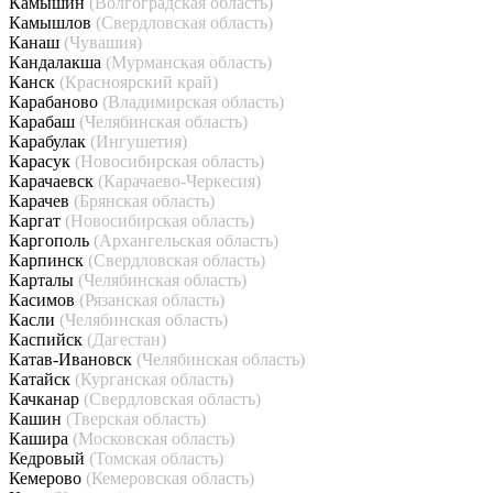
Камышин
(Волгоградская область)
Камышлов
(Свердловская область)
Канаш
(Чувашия)
Кандалакша
(Мурманская область)
Канск
(Красноярский край)
Карабаново
(Владимирская область)
Карабаш
(Челябинская область)
Карабулак
(Ингушетия)
Карасук
(Новосибирская область)
Карачаевск
(Карачаево-Черкесия)
Карачев
(Брянская область)
Каргат
(Новосибирская область)
Каргополь
(Архангельская область)
Карпинск
(Свердловская область)
Карталы
(Челябинская область)
Касимов
(Рязанская область)
Касли
(Челябинская область)
Каспийск
(Дагестан)
Катав-Ивановск
(Челябинская область)
Катайск
(Курганская область)
Качканар
(Свердловская область)
Кашин
(Тверская область)
Кашира
(Московская область)
Кедровый
(Томская область)
Кемерово
(Кемеровская область)