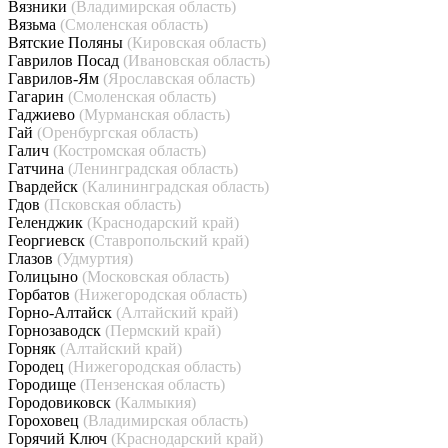
Вязники
(Владимирская область)
Вязьма
(Смоленская область)
Вятские Поляны
(Кировская область)
Гаврилов Посад
(Ивановская область)
Гаврилов-Ям
(Ярославская область)
Гагарин
(Смоленская область)
Гаджиево
(Мурманская область)
Гай
(Оренбургская область)
Галич
(Костромская область)
Гатчина
(Ленинградская область)
Гвардейск
(Калининградская область)
Гдов
(Псковская область)
Геленджик
(Краснодарский край)
Георгиевск
(Ставропольский край)
Глазов
(Удмуртия)
Голицыно
(Московская область)
Горбатов
(Нижегородская область)
Горно-Алтайск
(Алтайский край)
Горнозаводск
(Пермский край)
Горняк
(Алтайский край)
Городец
(Нижегородская область)
Городище
(Пензенская область)
Городовиковск
(Калмыкия)
Гороховец
(Владимирская область)
Горячий Ключ
(Краснодарский край)