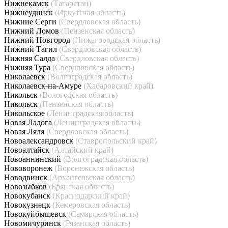
Нижнекамск
(Татарстан)
Нижнеудинск
(Иркутская область)
Нижние Серги
(Свердловская область)
Нижний Ломов
(Пензенская область)
Нижний Новгород
(Нижегородская область)
Нижний Тагил
(Свердловская область)
Нижняя Салда
(Свердловская область)
Нижняя Тура
(Свердловская область)
Николаевск
(Волгоградская область)
Николаевск-на-Амуре
(Хабаровский край)
Никольск
(Вологодская область)
Никольск
(Пензенская область)
Никольское
(Ленинградская область)
Новая Ладога
(Ленинградская область)
Новая Ляля
(Свердловская область)
Новоалександровск
(Ставропольский край)
Новоалтайск
(Алтайский край)
Новоаннинский
(Волгоградская область)
Нововоронеж
(Воронежская область)
Новодвинск
(Архангельская область)
Новозыбков
(Брянская область)
Новокубанск
(Краснодарский край)
Новокузнецк
(Кемеровская область)
Новокуйбышевск
(Самарская область)
Новомичуринск
(Рязанская область)