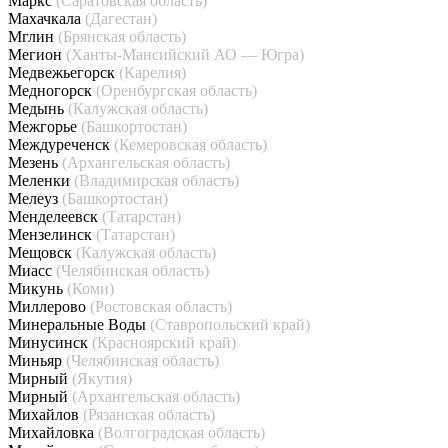
Маркс
(Саратовская область)
Махачкала
(Дагестан)
Мглин
(Брянская область)
Мегион
(Ханты-Мансийский АО — Югра)
Медвежьегорск
(Карелия)
Медногорск
(Оренбургская область)
Медынь
(Калужская область)
Межгорье
(Башкортостан)
Междуреченск
(Кемеровская область)
Мезень
(Архангельская область)
Меленки
(Владимирская область)
Мелеуз
(Башкортостан)
Менделеевск
(Татарстан)
Мензелинск
(Татарстан)
Мещовск
(Калужская область)
Миасс
(Челябинская область)
Микунь
(Коми)
Миллерово
(Ростовская область)
Минеральные Воды
(Ставропольский край)
Минусинск
(Красноярский край)
Миньяр
(Челябинская область)
Мирный
(Якутия)
Мирный
(Архангельская область)
Михайлов
(Рязанская область)
Михайловка
(Волгоградская область)