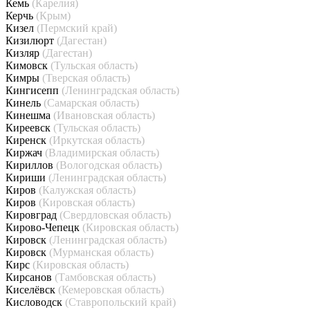
Кемь
(Карелия)
Керчь
(Крым)
Кизел
(Пермский край)
Кизилюрт
(Дагестан)
Кизляр
(Дагестан)
Кимовск
(Тульская область)
Кимры
(Тверская область)
Кингисепп
(Ленинградская область)
Кинель
(Самарская область)
Кинешма
(Ивановская область)
Киреевск
(Тульская область)
Киренск
(Иркутская область)
Киржач
(Владимирская область)
Кириллов
(Вологодская область)
Кириши
(Ленинградская область)
Киров
(Калужская область)
Киров
(Кировская область)
Кировград
(Свердловская область)
Кирово-Чепецк
(Кировская область)
Кировск
(Ленинградская область)
Кировск
(Мурманская область)
Кирс
(Кировская область)
Кирсанов
(Тамбовская область)
Киселёвск
(Кемеровская область)
Кисловодск
(Ставропольский край)