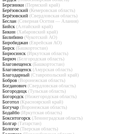
Березники
(Пермский край)
Берёзовский
(Кемеровская область)
Берёзовский
(Свердловская область)
Беслан
(Северная Осетия — Алания)
Бийск
(Алтайский край)
Бикин
(Хабаровский край)
Билибино
(Чукотский АО)
Биробиджан
(Еврейская АО)
Бирск
(Башкортостан)
Бирюсинск
(Иркутская область)
Бирюч
(Белгородская область)
Благовещенск
(Башкортостан)
Благовещенск
(Амурская область)
Благодарный
(Ставропольский край)
Бобров
(Воронежская область)
Богданович
(Свердловская область)
Богородицк
(Тульская область)
Богородск
(Нижегородская область)
Боготол
(Красноярский край)
Богучар
(Воронежская область)
Бодайбо
(Иркутская область)
Бокситогорск
(Ленинградская область)
Болгар
(Татарстан)
Бологое
(Тверская область)