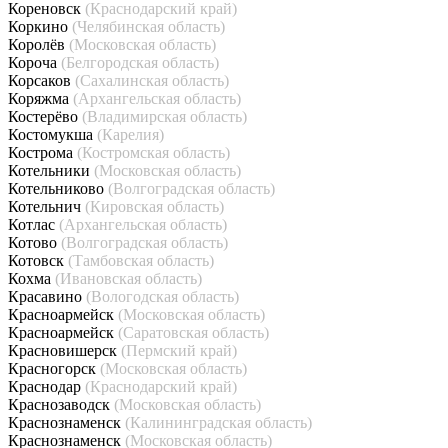
Кореновск
(Краснодарский край)
Коркино
(Челябинская область)
Королёв
(Московская область)
Короча
(Белгородская область)
Корсаков
(Сахалинская область)
Коряжма
(Архангельская область)
Костерёво
(Владимирская область)
Костомукша
(Карелия)
Кострома
(Костромская область)
Котельники
(Московская область)
Котельниково
(Волгоградская область)
Котельнич
(Кировская область)
Котлас
(Архангельская область)
Котово
(Волгоградская область)
Котовск
(Тамбовская область)
Кохма
(Ивановская область)
Красавино
(Вологодская область)
Красноармейск
(Московская область)
Красноармейск
(Саратовская область)
Красновишерск
(Пермский край)
Красногорск
(Московская область)
Краснодар
(Краснодарский край)
Краснозаводск
(Московская область)
Краснознаменск
(Калининградская область)
Краснознаменск
(Московская область)