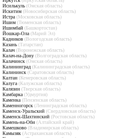
Иркутск
(Иркутская область)
Исилькуль
(Омская область)
Искитим
(Новосибирская область)
Истра
(Московская область)
Ишим
(Тюменская область)
Ишимбай
(Башкортостан)
Йошкар-Ола
(Марий Эл)
Кадников
(Вологодская область)
Казань
(Татарстан)
Калач
(Воронежская область)
Калач-на-Дону
(Волгоградская область)
Калачинск
(Омская область)
Калининград
(Калининградская область)
Калининск
(Саратовская область)
Калтан
(Кемеровская область)
Калуга
(Калужская область)
Калязин
(Тверская область)
Камбарка
(Удмуртия)
Каменка
(Пензенская область)
Каменногорск
(Ленинградская область)
Каменск-Уральский
(Свердловская область)
Каменск-Шахтинский
(Ростовская область)
Камень-на-Оби
(Алтайский край)
Камешково
(Владимирская область)
Камызяк
(Астраханская область)