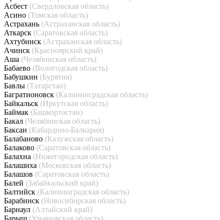
Асбест
(Свердловская область)
Асино
(Томская область)
Астрахань
(Астраханская область)
Аткарск
(Саратовская область)
Ахтубинск
(Астраханская область)
Ачинск
(Красноярский край)
Аша
(Челябинская область)
Бабаево
(Вологодская область)
Бабушкин
(Бурятия)
Бавлы
(Татарстан)
Багратионовск
(Калининградская область)
Байкальск
(Иркутская область)
Баймак
(Башкортостан)
Бакал
(Челябинская область)
Баксан
(Кабардино-Балкария)
Балабаново
(Калужская область)
Балаково
(Саратовская область)
Балахна
(Нижегородская область)
Балашиха
(Московская область)
Балашов
(Саратовская область)
Балей
(Забайкальский край)
Балтийск
(Калининградская область)
Барабинск
(Новосибирская область)
Барнаул
(Алтайский край)
Барыш
(Ульяновская область)