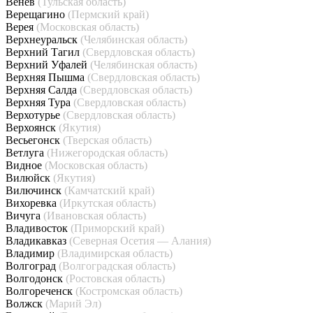
Венёв
(Тульская область)
Верещагино
(Пермский край)
Верея
(Московская область)
Верхнеуральск
(Челябинская область)
Верхний Тагил
(Свердловская область)
Верхний Уфалей
(Челябинская область)
Верхняя Пышма
(Свердловская область)
Верхняя Салда
(Свердловская область)
Верхняя Тура
(Свердловская область)
Верхотурье
(Свердловская область)
Верхоянск
(Якутия)
Весьегонск
(Тверская область)
Ветлуга
(Нижегородская область)
Видное
(Московская область)
Вилюйск
(Якутия)
Вилючинск
(Камчатский край)
Вихоревка
(Иркутская область)
Вичуга
(Ивановская область)
Владивосток
(Приморский край)
Владикавказ
(Северная Осетия — Алания)
Владимир
(Владимирская область)
Волгоград
(Волгоградская область)
Волгодонск
(Ростовская область)
Волгореченск
(Костромская область)
Волжск
(Марий Эл)