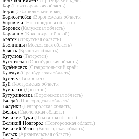
Большой Камень
(Приморский край)
Бор
(Нижегородская область)
Борзя
(Забайкальский край)
Борисоглебск
(Воронежская область)
Боровичи
(Новгородская область)
Боровск
(Калужская область)
Бородино
(Красноярский край)
Братск
(Иркутская область)
Бронницы
(Московская область)
Брянск
(Брянская область)
Бугульма
(Татарстан)
Бугуруслан
(Оренбургская область)
Будённовск
(Ставропольский край)
Бузулук
(Оренбургская область)
Буинск
(Татарстан)
Буй
(Костромская область)
Буйнакск
(Дагестан)
Бутурлиновка
(Воронежская область)
Валдай
(Новгородская область)
Валуйки
(Белгородская область)
Велиж
(Смоленская область)
Великие Луки
(Псковская область)
Великий Новгород
(Новгородская область)
Великий Устюг
(Вологодская область)
Вельск
(Архангельская область)