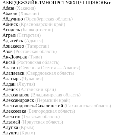
А
Б
В
Г
Д
Е
Ж
З
И
Й
К
Л
М
Н
О
П
Р
С
Т
У
Ф
Х
Ц
Ч
Ш
Щ
Э
Ю
Я
Все
Абаза
(Хакасия)
Абакан
(Хакасия)
Абдулино
(Оренбургская область)
Абинск
(Краснодарский край)
Агидель
(Башкортостан)
Агрыз
(Татарстан)
Адыгейск
(Адыгея)
Азнакаево
(Татарстан)
Азов
(Ростовская область)
Ак-Довурак
(Тыва)
Аксай
(Ростовская область)
Алагир
(Северная Осетия — Алания)
Алапаевск
(Свердловская область)
Алатырь
(Чувашия)
Алдан
(Якутия)
Алейск
(Алтайский край)
Александров
(Владимирская область)
Александровск
(Пермский край)
Александровск-Сахалинский
(Сахалинская область)
Алексеевка
(Белгородская область)
Алексин
(Тульская область)
Алзамай
(Иркутская область)
Алупка
(Крым)
Алушта
(Крым)