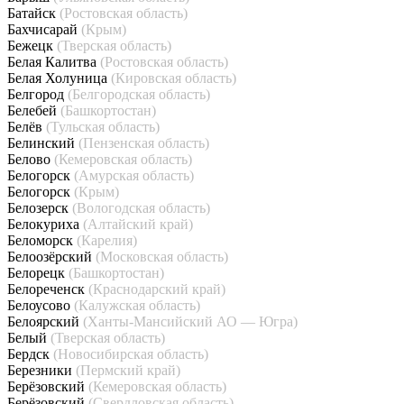
Батайск
(Ростовская область)
Бахчисарай
(Крым)
Бежецк
(Тверская область)
Белая Калитва
(Ростовская область)
Белая Холуница
(Кировская область)
Белгород
(Белгородская область)
Белебей
(Башкортостан)
Белёв
(Тульская область)
Белинский
(Пензенская область)
Белово
(Кемеровская область)
Белогорск
(Амурская область)
Белогорск
(Крым)
Белозерск
(Вологодская область)
Белокуриха
(Алтайский край)
Беломорск
(Карелия)
Белоозёрский
(Московская область)
Белорецк
(Башкортостан)
Белореченск
(Краснодарский край)
Белоусово
(Калужская область)
Белоярский
(Ханты-Мансийский АО — Югра)
Белый
(Тверская область)
Бердск
(Новосибирская область)
Березники
(Пермский край)
Берёзовский
(Кемеровская область)
Берёзовский
(Свердловская область)