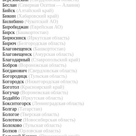
Беслан
(Северная Осетия — Алания)
Бийск
(Алтайский край)
Бикин
(Хабаровский край)
Билибино
(Чукотский АО)
Биробиджан
(Еврейская АО)
Бирск
(Башкортостан)
Бирюсинск
(Иркутская область)
Бирюч
(Белгородская область)
Благовещенск
(Башкортостан)
Благовещенск
(Амурская область)
Благодарный
(Ставропольский край)
Бобров
(Воронежская область)
Богданович
(Свердловская область)
Богородицк
(Тульская область)
Богородск
(Нижегородская область)
Боготол
(Красноярский край)
Богучар
(Воронежская область)
Бодайбо
(Иркутская область)
Бокситогорск
(Ленинградская область)
Болгар
(Татарстан)
Бологое
(Тверская область)
Болотное
(Новосибирская область)
Болохово
(Тульская область)
Болхов
(Орловская область)