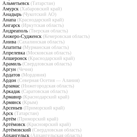
Альметьевск
(Татарстан)
Амурск
(Хабаровский край)
Анадырь
(Чукотский АО)
Анапа
(Краснодарский край)
Ангарск
(Иркутская область)
Андреаполь
(Тверская область)
Анжеро-Судженск
(Кемеровская область)
Анива
(Сахалинская область)
Апатиты
(Мурманская область)
Апрелевка
(Московская область)
Апшеронск
(Краснодарский край)
Арамиль
(Свердловская область)
Аргун
(Чечня)
Ардатов
(Мордовия)
Ардон
(Северная Осетия — Алания)
Арзамас
(Нижегородская область)
Аркадак
(Саратовская область)
Армавир
(Краснодарский край)
Армянск
(Крым)
Арсеньев
(Приморский край)
Арск
(Татарстан)
Артём
(Приморский край)
Артёмовск
(Красноярский край)
Артёмовский
(Свердловская область)
Архангельск
(Архангельская область)