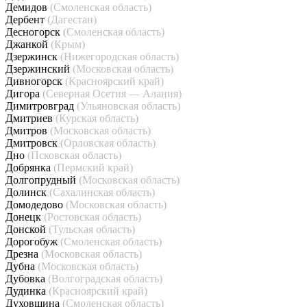
Демидов
(Смоленская область)
Дербент
(Дагестан)
Десногорск
(Смоленская область)
Джанкой
(Крым)
Дзержинск
(Нижегородская область)
Дзержинский
(Московская область)
Дивногорск
(Красноярский край)
Дигора
(Северная Осетия — Алания)
Димитровград
(Ульяновская область)
Дмитриев
(Курская область)
Дмитров
(Московская область)
Дмитровск
(Орловская область)
Дно
(Псковская область)
Добрянка
(Пермский край)
Долгопрудный
(Московская область)
Долинск
(Сахалинская область)
Домодедово
(Московская область)
Донецк
(Ростовская область)
Донской
(Тульская область)
Дорогобуж
(Смоленская область)
Дрезна
(Московская область)
Дубна
(Московская область)
Дубовка
(Волгоградская область)
Дудинка
(Красноярский край)
Духовщина
(Смоленская область)