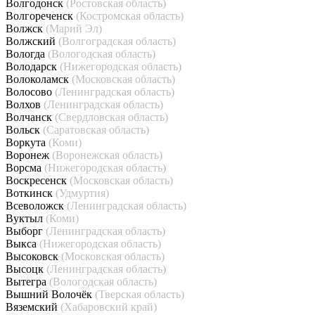
Волгодонск
(Ростовская область)
Волгореченск
(Костромская область)
Волжск
(Марий Эл)
Волжский
(Волгоградская область)
Вологда
(Вологодская область)
Володарск
(Нижегородская область)
Волоколамск
(Московская область)
Волосово
(Ленинградская область)
Волхов
(Ленинградская область)
Волчанск
(Свердловская область)
Вольск
(Саратовская область)
Воркута
(Коми)
Воронеж
(Воронежская область)
Ворсма
(Нижегородская область)
Воскресенск
(Московская область)
Воткинск
(Удмуртия)
Всеволожск
(Ленинградская область)
Вуктыл
(Коми)
Выборг
(Ленинградская область)
Выкса
(Нижегородская область)
Высоковск
(Московская область)
Высоцк
(Ленинградская область)
Вытегра
(Вологодская область)
Вышний Волочёк
(Тверская область)
Вяземский
(Хабаровский край)