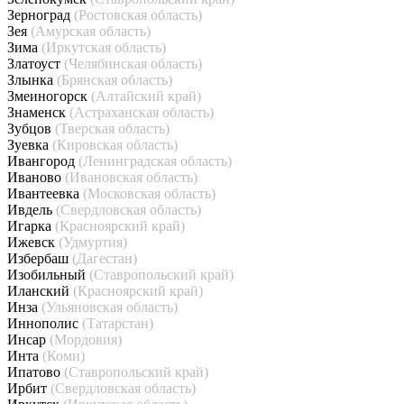
Зерноград
(Ростовская область)
Зея
(Амурская область)
Зима
(Иркутская область)
Златоуст
(Челябинская область)
Злынка
(Брянская область)
Змеиногорск
(Алтайский край)
Знаменск
(Астраханская область)
Зубцов
(Тверская область)
Зуевка
(Кировская область)
Ивангород
(Ленинградская область)
Иваново
(Ивановская область)
Ивантеевка
(Московская область)
Ивдель
(Свердловская область)
Игарка
(Красноярский край)
Ижевск
(Удмуртия)
Избербаш
(Дагестан)
Изобильный
(Ставропольский край)
Иланский
(Красноярский край)
Инза
(Ульяновская область)
Иннополис
(Татарстан)
Инсар
(Мордовия)
Инта
(Коми)
Ипатово
(Ставропольский край)
Ирбит
(Свердловская область)