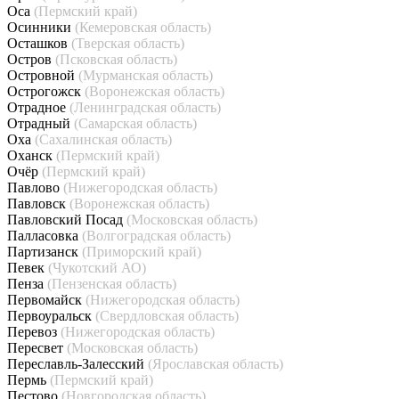
Оса
(Пермский край)
Осинники
(Кемеровская область)
Осташков
(Тверская область)
Остров
(Псковская область)
Островной
(Мурманская область)
Острогожск
(Воронежская область)
Отрадное
(Ленинградская область)
Отрадный
(Самарская область)
Оха
(Сахалинская область)
Оханск
(Пермский край)
Очёр
(Пермский край)
Павлово
(Нижегородская область)
Павловск
(Воронежская область)
Павловский Посад
(Московская область)
Палласовка
(Волгоградская область)
Партизанск
(Приморский край)
Певек
(Чукотский АО)
Пенза
(Пензенская область)
Первомайск
(Нижегородская область)
Первоуральск
(Свердловская область)
Перевоз
(Нижегородская область)
Пересвет
(Московская область)
Переславль-Залесский
(Ярославская область)
Пермь
(Пермский край)
Пестово
(Новгородская область)