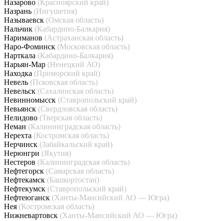
Назарово
(Красноярский край)
Назрань
(Ингушетия)
Называевск
(Омская область)
Нальчик
(Кабардино-Балкария)
Нариманов
(Астраханская область)
Наро-Фоминск
(Московская область)
Нарткала
(Кабардино-Балкария)
Нарьян-Мар
(Ненецкий АО)
Находка
(Приморский край)
Невель
(Псковская область)
Невельск
(Сахалинская область)
Невинномысск
(Ставропольский край)
Невьянск
(Свердловская область)
Нелидово
(Тверская область)
Неман
(Калининградская область)
Нерехта
(Костромская область)
Нерчинск
(Забайкальский край)
Нерюнгри
(Якутия)
Нестеров
(Калининградская область)
Нефтегорск
(Самарская область)
Нефтекамск
(Башкортостан)
Нефтекумск
(Ставропольский край)
Нефтеюганск
(Ханты-Мансийский АО — Югра)
Нея
(Костромская область)
Нижневартовск
(Ханты-Мансийский АО — Югра)