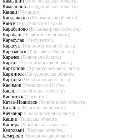
Камышин
(Волгоградская область)
Камышлов
(Свердловская область)
Канаш
(Чувашия)
Кандалакша
(Мурманская область)
Канск
(Красноярский край)
Карабаново
(Владимирская область)
Карабаш
(Челябинская область)
Карабулак
(Ингушетия)
Карасук
(Новосибирская область)
Карачаевск
(Карачаево-Черкесия)
Карачев
(Брянская область)
Каргат
(Новосибирская область)
Каргополь
(Архангельская область)
Карпинск
(Свердловская область)
Карталы
(Челябинская область)
Касимов
(Рязанская область)
Касли
(Челябинская область)
Каспийск
(Дагестан)
Катав-Ивановск
(Челябинская область)
Катайск
(Курганская область)
Качканар
(Свердловская область)
Кашин
(Тверская область)
Кашира
(Московская область)
Кедровый
(Томская область)
Кемерово
(Кемеровская область)