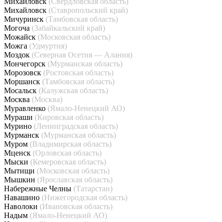
Михайловск
(Свердловская область)
Михайловск
(Ставропольский край)
Мичуринск
(Тамбовская область)
Могоча
(Забайкальский край)
Можайск
(Московская область)
Можга
(Удмуртия)
Моздок
(Северная Осетия — Алания)
Мончегорск
(Мурманская область)
Морозовск
(Ростовская область)
Моршанск
(Тамбовская область)
Мосальск
(Калужская область)
Москва
(Москва)
Муравленко
(Ямало-Ненецкий АО)
Мураши
(Кировская область)
Мурино
(Ленинградская область)
Мурманск
(Мурманская область)
Муром
(Владимирская область)
Мценск
(Орловская область)
Мыски
(Кемеровская область)
Мытищи
(Московская область)
Мышкин
(Ярославская область)
Набережные Челны
(Татарстан)
Навашино
(Нижегородская область)
Наволоки
(Ивановская область)
Надым
(Ямало-Ненецкий АО)