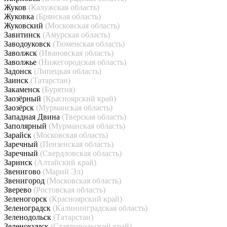
Жуков
(Калужская область)
Жуковка
(Брянская область)
Жуковский
(Московская область)
Завитинск
(Амурская область)
Заводоуковск
(Тюменская область)
Заволжск
(Ивановская область)
Заволжье
(Нижегородская область)
Задонск
(Липецкая область)
Заинск
(Татарстан)
Закаменск
(Бурятия)
Заозёрный
(Красноярский край)
Заозёрск
(Мурманская область)
Западная Двина
(Тверская область)
Заполярный
(Мурманская область)
Зарайск
(Московская область)
Заречный
(Пензенская область)
Заречный
(Свердловская область)
Заринск
(Алтайский край)
Звенигово
(Марий Эл)
Звенигород
(Московская область)
Зверево
(Ростовская область)
Зеленогорск
(Красноярский край)
Зеленоградск
(Калининградская область)
Зеленодольск
(Татарстан)
Зеленокумск
(Ставропольский край)