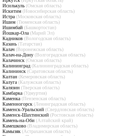
Иркутск
(Иркутская область)
Исилькуль
(Омская область)
Искитим
(Новосибирская область)
Истра
(Московская область)
Ишим
(Тюменская область)
Ишимбай
(Башкортостан)
Йошкар-Ола
(Марий Эл)
Кадников
(Вологодская область)
Казань
(Татарстан)
Калач
(Воронежская область)
Калач-на-Дону
(Волгоградская область)
Калачинск
(Омская область)
Калининград
(Калининградская область)
Калининск
(Саратовская область)
Калтан
(Кемеровская область)
Калуга
(Калужская область)
Калязин
(Тверская область)
Камбарка
(Удмуртия)
Каменка
(Пензенская область)
Каменногорск
(Ленинградская область)
Каменск-Уральский
(Свердловская область)
Каменск-Шахтинский
(Ростовская область)
Камень-на-Оби
(Алтайский край)
Камешково
(Владимирская область)
Камызяк
(Астраханская область)