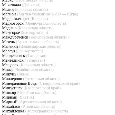
Маркс
(Саратовская область)
Махачкала
(Дагестан)
Мглин
(Брянская область)
Мегион
(Ханты-Мансийский АО — Югра)
Медвежьегорск
(Карелия)
Медногорск
(Оренбургская область)
Медынь
(Калужская область)
Межгорье
(Башкортостан)
Междуреченск
(Кемеровская область)
Мезень
(Архангельская область)
Меленки
(Владимирская область)
Мелеуз
(Башкортостан)
Менделеевск
(Татарстан)
Мензелинск
(Татарстан)
Мещовск
(Калужская область)
Миасс
(Челябинская область)
Микунь
(Коми)
Миллерово
(Ростовская область)
Минеральные Воды
(Ставропольский край)
Минусинск
(Красноярский край)
Миньяр
(Челябинская область)
Мирный
(Якутия)
Мирный
(Архангельская область)
Михайлов
(Рязанская область)
Михайловка
(Волгоградская область)