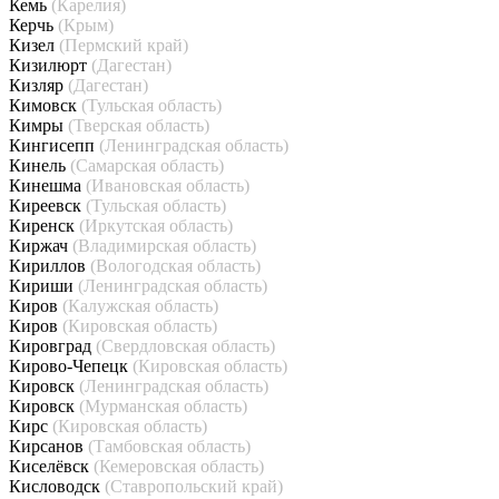
Кемь
(Карелия)
Керчь
(Крым)
Кизел
(Пермский край)
Кизилюрт
(Дагестан)
Кизляр
(Дагестан)
Кимовск
(Тульская область)
Кимры
(Тверская область)
Кингисепп
(Ленинградская область)
Кинель
(Самарская область)
Кинешма
(Ивановская область)
Киреевск
(Тульская область)
Киренск
(Иркутская область)
Киржач
(Владимирская область)
Кириллов
(Вологодская область)
Кириши
(Ленинградская область)
Киров
(Калужская область)
Киров
(Кировская область)
Кировград
(Свердловская область)
Кирово-Чепецк
(Кировская область)
Кировск
(Ленинградская область)
Кировск
(Мурманская область)
Кирс
(Кировская область)
Кирсанов
(Тамбовская область)
Киселёвск
(Кемеровская область)
Кисловодск
(Ставропольский край)