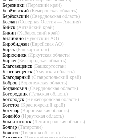
Березники
(Пермский край)
Берёзовский
(Кемеровская область)
Берёзовский
(Свердловская область)
Беслан
(Северная Осетия — Алания)
Бийск
(Алтайский край)
Бикин
(Хабаровский край)
Билибино
(Чукотский АО)
Биробиджан
(Еврейская АО)
Бирск
(Башкортостан)
Бирюсинск
(Иркутская область)
Бирюч
(Белгородская область)
Благовещенск
(Башкортостан)
Благовещенск
(Амурская область)
Благодарный
(Ставропольский край)
Бобров
(Воронежская область)
Богданович
(Свердловская область)
Богородицк
(Тульская область)
Богородск
(Нижегородская область)
Боготол
(Красноярский край)
Богучар
(Воронежская область)
Бодайбо
(Иркутская область)
Бокситогорск
(Ленинградская область)
Болгар
(Татарстан)
Бологое
(Тверская область)