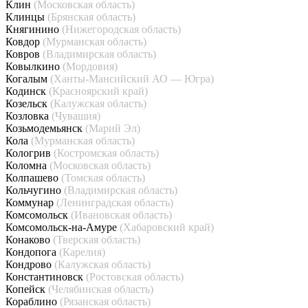
Клин
(Московская область)
Клинцы
(Брянская область)
Княгинино
(Нижегородская область)
Ковдор
(Мурманская область)
Ковров
(Владимирская область)
Ковылкино
(Мордовия)
Когалым
(Ханты-Мансийский АО — Югра)
Кодинск
(Красноярский край)
Козельск
(Калужская область)
Козловка
(Чувашия)
Козьмодемьянск
(Марий Эл)
Кола
(Мурманская область)
Кологрив
(Костромская область)
Коломна
(Московская область)
Колпашево
(Томская область)
Кольчугино
(Владимирская область)
Коммунар
(Ленинградская область)
Комсомольск
(Ивановская область)
Комсомольск-на-Амуре
(Хабаровский край)
Конаково
(Тверская область)
Кондопога
(Карелия)
Кондрово
(Калужская область)
Константиновск
(Ростовская область)
Копейск
(Челябинская область)
Кораблино
(Рязанская область)