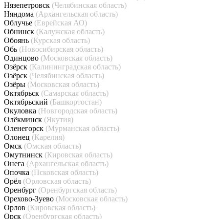
Нязепетровск
(Челябинская область)
Няндома
(Архангельская область)
Облучье
(Еврейская АО)
Обнинск
(Калужская область)
Обоянь
(Курская область)
Обь
(Новосибирская область)
Одинцово
(Московская область)
Озёрск
(Калининградская область)
Озёрск
(Челябинская область)
Озёры
(Московская область)
Октябрьск
(Самарская область)
Октябрьский
(Башкортостан)
Окуловка
(Новгородская область)
Олёкминск
(Якутия)
Оленегорск
(Мурманская область)
Олонец
(Карелия)
Омск
(Омская область)
Омутнинск
(Кировская область)
Онега
(Архангельская область)
Опочка
(Псковская область)
Орёл
(Орловская область)
Оренбург
(Оренбургская область)
Орехово-Зуево
(Московская область)
Орлов
(Кировская область)
Орск
(Оренбургская область)