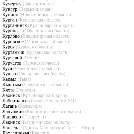
Кумертау
(Башкортостан)
Кунгур
(Пермский край)
Купино
(Новосибирская область)
Курган
(Курганская область)
Курганинск
(Краснодарский край)
Курильск
(Сахалинская область)
Курлово
(Владимирская область)
Куровское
(Московская область)
Курск
(Курская область)
Куртамыш
(Курганская область)
Курчалой
(Чечня)
Курчатов
(Курская область)
Куса
(Челябинская область)
Кушва
(Свердловская область)
Кызыл
(Тыва)
Кыштым
(Челябинская область)
Кяхта
(Бурятия)
Лабинск
(Краснодарский край)
Лабытнанги
(Ямало-Ненецкий АО)
Лагань
(Калмыкия)
Ладушкин
(Калининградская область)
Лаишево
(Татарстан)
Лакинск
(Владимирская область)
Лангепас
(Ханты-Мансийский АО — Югра)
Лахденпохья
(Карелия)