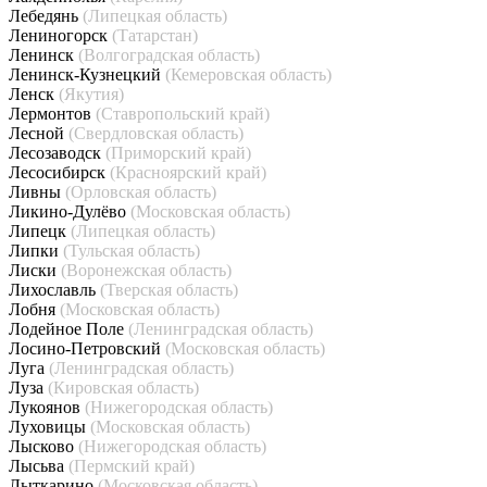
Лебедянь
(Липецкая область)
Лениногорск
(Татарстан)
Ленинск
(Волгоградская область)
Ленинск-Кузнецкий
(Кемеровская область)
Ленск
(Якутия)
Лермонтов
(Ставропольский край)
Лесной
(Свердловская область)
Лесозаводск
(Приморский край)
Лесосибирск
(Красноярский край)
Ливны
(Орловская область)
Ликино-Дулёво
(Московская область)
Липецк
(Липецкая область)
Липки
(Тульская область)
Лиски
(Воронежская область)
Лихославль
(Тверская область)
Лобня
(Московская область)
Лодейное Поле
(Ленинградская область)
Лосино-Петровский
(Московская область)
Луга
(Ленинградская область)
Луза
(Кировская область)
Лукоянов
(Нижегородская область)
Луховицы
(Московская область)
Лысково
(Нижегородская область)
Лысьва
(Пермский край)
Лыткарино
(Московская область)