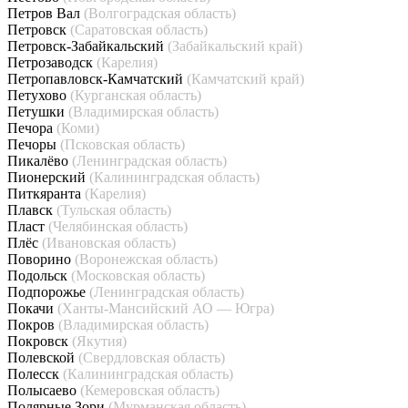
Петров Вал
(Волгоградская область)
Петровск
(Саратовская область)
Петровск-Забайкальский
(Забайкальский край)
Петрозаводск
(Карелия)
Петропавловск-Камчатский
(Камчатский край)
Петухово
(Курганская область)
Петушки
(Владимирская область)
Печора
(Коми)
Печоры
(Псковская область)
Пикалёво
(Ленинградская область)
Пионерский
(Калининградская область)
Питкяранта
(Карелия)
Плавск
(Тульская область)
Пласт
(Челябинская область)
Плёс
(Ивановская область)
Поворино
(Воронежская область)
Подольск
(Московская область)
Подпорожье
(Ленинградская область)
Покачи
(Ханты-Мансийский АО — Югра)
Покров
(Владимирская область)
Покровск
(Якутия)
Полевской
(Свердловская область)
Полесск
(Калининградская область)
Полысаево
(Кемеровская область)
Полярные Зори
(Мурманская область)