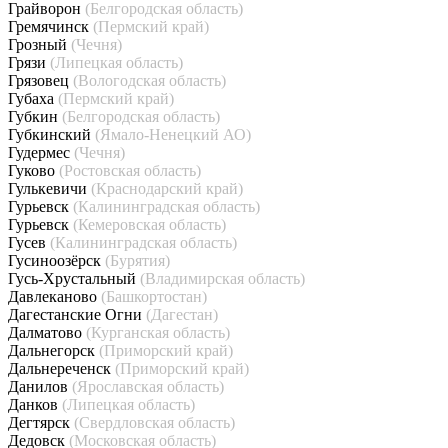
Грайворон
(Белгородская область)
Гремячинск
(Пермский край)
Грозный
(Чечня)
Грязи
(Липецкая область)
Грязовец
(Вологодская область)
Губаха
(Пермский край)
Губкин
(Белгородская область)
Губкинский
(Ямало-Ненецкий АО)
Гудермес
(Чечня)
Гуково
(Ростовская область)
Гулькевичи
(Краснодарский край)
Гурьевск
(Калининградская область)
Гурьевск
(Кемеровская область)
Гусев
(Калининградская область)
Гусиноозёрск
(Бурятия)
Гусь-Хрустальный
(Владимирская область)
Давлеканово
(Башкортостан)
Дагестанские Огни
(Дагестан)
Далматово
(Курганская область)
Дальнегорск
(Приморский край)
Дальнереченск
(Приморский край)
Данилов
(Ярославская область)
Данков
(Липецкая область)
Дегтярск
(Свердловская область)
Дедовск
(Московская область)