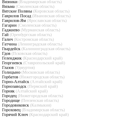
Вязники
(Владимирская область)
Вязьма
(Смоленская область)
Вятские Поляны
(Кировская область)
Гаврилов Посад
(Ивановская область)
Гаврилов-Ям
(Ярославская область)
Гагарин
(Смоленская область)
Гаджиево
(Мурманская область)
Гай
(Оренбургская область)
Галич
(Костромская область)
Гатчина
(Ленинградская область)
Гвардейск
(Калининградская область)
Гдов
(Псковская область)
Геленджик
(Краснодарский край)
Георгиевск
(Ставропольский край)
Глазов
(Удмуртия)
Голицыно
(Московская область)
Горбатов
(Нижегородская область)
Горно-Алтайск
(Алтайский край)
Горнозаводск
(Пермский край)
Горняк
(Алтайский край)
Городец
(Нижегородская область)
Городище
(Пензенская область)
Городовиковск
(Калмыкия)
Гороховец
(Владимирская область)
Горячий Ключ
(Краснодарский край)