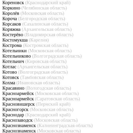
Кореновск
(Краснодарский край)
Коркино
(Челябинская область)
Королёв
(Московская область)
Короча
(Белгородская область)
Корсаков
(Сахалинская область)
Коряжма
(Архангельская область)
Костерёво
(Владимирская область)
Костомукша
(Карелия)
Кострома
(Костромская область)
Котельники
(Московская область)
Котельниково
(Волгоградская область)
Котельнич
(Кировская область)
Котлас
(Архангельская область)
Котово
(Волгоградская область)
Котовск
(Тамбовская область)
Кохма
(Ивановская область)
Красавино
(Вологодская область)
Красноармейск
(Московская область)
Красноармейск
(Саратовская область)
Красновишерск
(Пермский край)
Красногорск
(Московская область)
Краснодар
(Краснодарский край)
Краснозаводск
(Московская область)
Краснознаменск
(Калининградская область)
Краснознаменск
(Московская область)