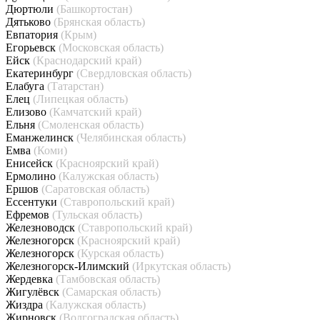
Дюртюли
(Башкортостан)
Дятьково
(Брянская область)
Евпатория
(Крым)
Егорьевск
(Московская область)
Ейск
(Краснодарский край)
Екатеринбург
(Свердловская область)
Елабуга
(Татарстан)
Елец
(Липецкая область)
Елизово
(Камчатский край)
Ельня
(Смоленская область)
Еманжелинск
(Челябинская область)
Емва
(Коми)
Енисейск
(Красноярский край)
Ермолино
(Калужская область)
Ершов
(Саратовская область)
Ессентуки
(Ставропольский край)
Ефремов
(Тульская область)
Железноводск
(Ставропольский край)
Железногорск
(Красноярский край)
Железногорск
(Курская область)
Железногорск-Илимский
(Иркутская область)
Жердевка
(Тамбовская область)
Жигулёвск
(Самарская область)
Жиздра
(Калужская область)
Жирновск
(Волгоградская область)