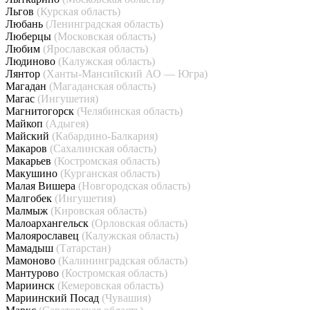
Льгов
(Курская область)
Любань
(Ленинградская область)
Люберцы
(Московская область)
Любим
(Ярославская область)
Людиново
(Калужская область)
Лянтор
(Ханты-Мансийский АО — Югра)
Магадан
(Магаданская область)
Магас
(Ингушетия)
Магнитогорск
(Челябинская область)
Майкоп
(Адыгея)
Майский
(Кабардино-Балкария)
Макаров
(Сахалинская область)
Макарьев
(Костромская область)
Макушино
(Курганская область)
Малая Вишера
(Новгородская область)
Малгобек
(Ингушетия)
Малмыж
(Кировская область)
Малоархангельск
(Орловская область)
Малоярославец
(Калужская область)
Мамадыш
(Татарстан)
Мамоново
(Калининградская область)
Мантурово
(Костромская область)
Мариинск
(Кемеровская область)
Мариинский Посад
(Чувашия)