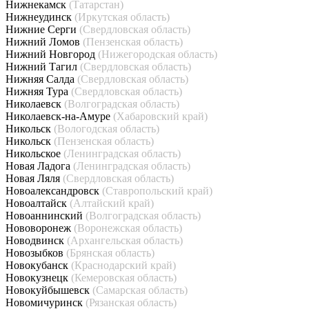
Нижнекамск
(Татарстан)
Нижнеудинск
(Иркутская область)
Нижние Серги
(Свердловская область)
Нижний Ломов
(Пензенская область)
Нижний Новгород
(Нижегородская область)
Нижний Тагил
(Свердловская область)
Нижняя Салда
(Свердловская область)
Нижняя Тура
(Свердловская область)
Николаевск
(Волгоградская область)
Николаевск-на-Амуре
(Хабаровский край)
Никольск
(Вологодская область)
Никольск
(Пензенская область)
Никольское
(Ленинградская область)
Новая Ладога
(Ленинградская область)
Новая Ляля
(Свердловская область)
Новоалександровск
(Ставропольский край)
Новоалтайск
(Алтайский край)
Новоаннинский
(Волгоградская область)
Нововоронеж
(Воронежская область)
Новодвинск
(Архангельская область)
Новозыбков
(Брянская область)
Новокубанск
(Краснодарский край)
Новокузнецк
(Кемеровская область)
Новокуйбышевск
(Самарская область)
Новомичуринск
(Рязанская область)