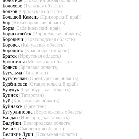
Болотное
(Новосибирская область)
Болохово
(Тульская область)
Болхов
(Орловская область)
Большой Камень
(Приморский край)
Бор
(Нижегородская область)
Борзя
(Забайкальский край)
Борисоглебск
(Воронежская область)
Боровичи
(Новгородская область)
Боровск
(Калужская область)
Бородино
(Красноярский край)
Братск
(Иркутская область)
Бронницы
(Московская область)
Брянск
(Брянская область)
Бугульма
(Татарстан)
Бугуруслан
(Оренбургская область)
Будённовск
(Ставропольский край)
Бузулук
(Оренбургская область)
Буинск
(Татарстан)
Буй
(Костромская область)
Буйнакск
(Дагестан)
Бутурлиновка
(Воронежская область)
Валдай
(Новгородская область)
Валуйки
(Белгородская область)
Велиж
(Смоленская область)
Великие Луки
(Псковская область)