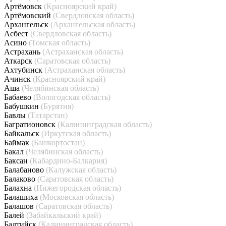
Артёмовск
(Красноярский край)
Артёмовский
(Свердловская область)
Архангельск
(Архангельская область)
Асбест
(Свердловская область)
Асино
(Томская область)
Астрахань
(Астраханская область)
Аткарск
(Саратовская область)
Ахтубинск
(Астраханская область)
Ачинск
(Красноярский край)
Аша
(Челябинская область)
Бабаево
(Вологодская область)
Бабушкин
(Бурятия)
Бавлы
(Татарстан)
Багратионовск
(Калининградская область)
Байкальск
(Иркутская область)
Баймак
(Башкортостан)
Бакал
(Челябинская область)
Баксан
(Кабардино-Балкария)
Балабаново
(Калужская область)
Балаково
(Саратовская область)
Балахна
(Нижегородская область)
Балашиха
(Московская область)
Балашов
(Саратовская область)
Балей
(Забайкальский край)
Балтийск
(Калининградская область)