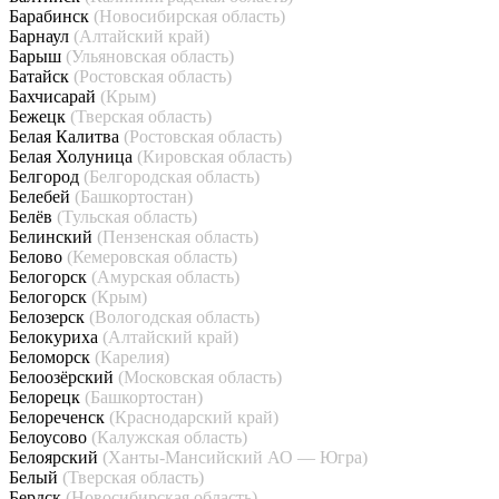
Барабинск
(Новосибирская область)
Барнаул
(Алтайский край)
Барыш
(Ульяновская область)
Батайск
(Ростовская область)
Бахчисарай
(Крым)
Бежецк
(Тверская область)
Белая Калитва
(Ростовская область)
Белая Холуница
(Кировская область)
Белгород
(Белгородская область)
Белебей
(Башкортостан)
Белёв
(Тульская область)
Белинский
(Пензенская область)
Белово
(Кемеровская область)
Белогорск
(Амурская область)
Белогорск
(Крым)
Белозерск
(Вологодская область)
Белокуриха
(Алтайский край)
Беломорск
(Карелия)
Белоозёрский
(Московская область)
Белорецк
(Башкортостан)
Белореченск
(Краснодарский край)
Белоусово
(Калужская область)
Белоярский
(Ханты-Мансийский АО — Югра)
Белый
(Тверская область)
Бердск
(Новосибирская область)