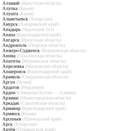
Алзамай
(Иркутская область)
Алупка
(Крым)
Алушта
(Крым)
Альметьевск
(Татарстан)
Амурск
(Хабаровский край)
Анадырь
(Чукотский АО)
Анапа
(Краснодарский край)
Ангарск
(Иркутская область)
Андреаполь
(Тверская область)
Анжеро-Судженск
(Кемеровская область)
Анива
(Сахалинская область)
Апатиты
(Мурманская область)
Апрелевка
(Московская область)
Апшеронск
(Краснодарский край)
Арамиль
(Свердловская область)
Аргун
(Чечня)
Ардатов
(Мордовия)
Ардон
(Северная Осетия — Алания)
Арзамас
(Нижегородская область)
Аркадак
(Саратовская область)
Армавир
(Краснодарский край)
Армянск
(Крым)
Арсеньев
(Приморский край)
Арск
(Татарстан)
Артём
(Приморский край)