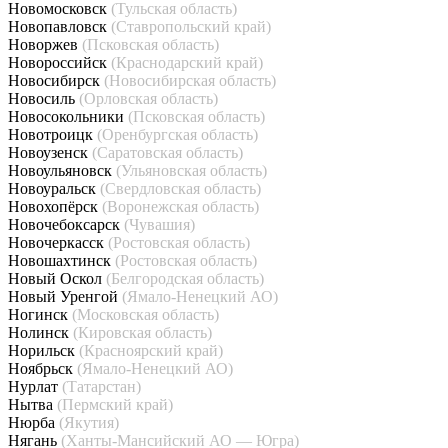
Новомосковск
(Тульская область)
Новопавловск
(Ставропольский край)
Новоржев
(Псковская область)
Новороссийск
(Краснодарский край)
Новосибирск
(Новосибирская область)
Новосиль
(Орловская область)
Новосокольники
(Псковская область)
Новотроицк
(Оренбургская область)
Новоузенск
(Саратовская область)
Новоульяновск
(Ульяновская область)
Новоуральск
(Свердловская область)
Новохопёрск
(Воронежская область)
Новочебоксарск
(Чувашия)
Новочеркасск
(Ростовская область)
Новошахтинск
(Ростовская область)
Новый Оскол
(Белгородская область)
Новый Уренгой
(Ямало-Ненецкий АО)
Ногинск
(Московская область)
Нолинск
(Кировская область)
Норильск
(Красноярский край)
Ноябрьск
(Ямало-Ненецкий АО)
Нурлат
(Татарстан)
Нытва
(Пермский край)
Нюрба
(Якутия)
Нягань
(Ханты-Мансийский АО — Югра)