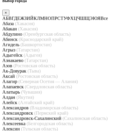
Выбор города
×
А
Б
В
Г
Д
Е
Ж
З
И
Й
К
Л
М
Н
О
П
Р
С
Т
У
Ф
Х
Ц
Ч
Ш
Щ
Э
Ю
Я
Все
Абаза
(Хакасия)
Абакан
(Хакасия)
Абдулино
(Оренбургская область)
Абинск
(Краснодарский край)
Агидель
(Башкортостан)
Агрыз
(Татарстан)
Адыгейск
(Адыгея)
Азнакаево
(Татарстан)
Азов
(Ростовская область)
Ак-Довурак
(Тыва)
Аксай
(Ростовская область)
Алагир
(Северная Осетия — Алания)
Алапаевск
(Свердловская область)
Алатырь
(Чувашия)
Алдан
(Якутия)
Алейск
(Алтайский край)
Александров
(Владимирская область)
Александровск
(Пермский край)
Александровск-Сахалинский
(Сахалинская область)
Алексеевка
(Белгородская область)
Алексин
(Тульская область)