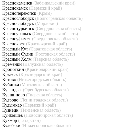
Краснокаменск
(Забайкальский край)
Краснокамск
(Пермский край)
Красноперекопск
(Крым)
Краснослободск
(Волгоградская область)
Краснослободск
(Мордовия)
Краснотурьинск
(Свердловская область)
Красноуральск
(Свердловская область)
Красноуфимск
(Свердловская область)
Красноярск
(Красноярский край)
Красный Кут
(Саратовская область)
Красный Сулин
(Ростовская область)
Красный Холм
(Тверская область)
Кремёнки
(Калужская область)
Кропоткин
(Краснодарский край)
Крымск
(Краснодарский край)
Кстово
(Нижегородская область)
Кубинка
(Московская область)
Кувандык
(Оренбургская область)
Кувшиново
(Тверская область)
Кудрово
(Ленинградская область)
Кудымкар
(Пермский край)
Кузнецк
(Пензенская область)
Куйбышев
(Новосибирская область)
Кукмор
(Татарстан)
Кулебаки
(Нижегородская область)