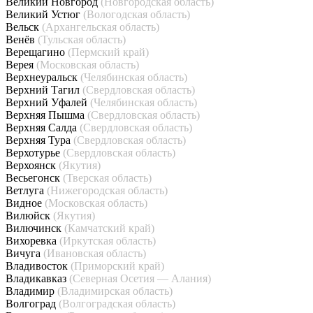
Великий Новгород
(Новгородская область)
Великий Устюг
(Вологодская область)
Вельск
(Архангельская область)
Венёв
(Тульская область)
Верещагино
(Пермский край)
Верея
(Московская область)
Верхнеуральск
(Челябинская область)
Верхний Тагил
(Свердловская область)
Верхний Уфалей
(Челябинская область)
Верхняя Пышма
(Свердловская область)
Верхняя Салда
(Свердловская область)
Верхняя Тура
(Свердловская область)
Верхотурье
(Свердловская область)
Верхоянск
(Якутия)
Весьегонск
(Тверская область)
Ветлуга
(Нижегородская область)
Видное
(Московская область)
Вилюйск
(Якутия)
Вилючинск
(Камчатский край)
Вихоревка
(Иркутская область)
Вичуга
(Ивановская область)
Владивосток
(Приморский край)
Владикавказ
(Северная Осетия — Алания)
Владимир
(Владимирская область)
Волгоград
(Волгоградская область)