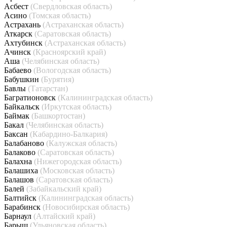
Асбест
(Свердловская область)
Асино
(Томская область)
Астрахань
(Астраханская область)
Аткарск
(Саратовская область)
Ахтубинск
(Астраханская область)
Ачинск
(Красноярский край)
Аша
(Челябинская область)
Бабаево
(Вологодская область)
Бабушкин
(Бурятия)
Бавлы
(Татарстан)
Багратионовск
(Калининградская область)
Байкальск
(Иркутская область)
Баймак
(Башкортостан)
Бакал
(Челябинская область)
Баксан
(Кабардино-Балкария)
Балабаново
(Калужская область)
Балаково
(Саратовская область)
Балахна
(Нижегородская область)
Балашиха
(Московская область)
Балашов
(Саратовская область)
Балей
(Забайкальский край)
Балтийск
(Калининградская область)
Барабинск
(Новосибирская область)
Барнаул
(Алтайский край)
Барыш
(Ульяновская область)