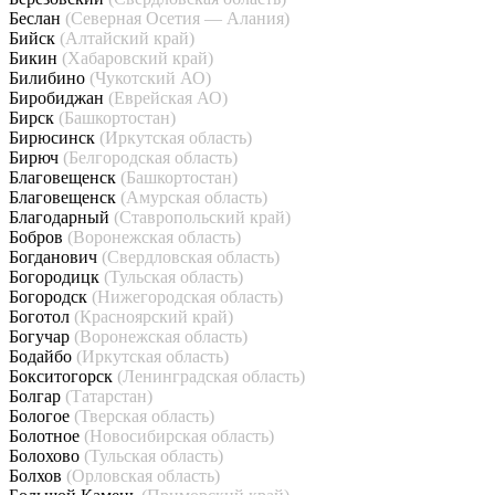
Беслан
(Северная Осетия — Алания)
Бийск
(Алтайский край)
Бикин
(Хабаровский край)
Билибино
(Чукотский АО)
Биробиджан
(Еврейская АО)
Бирск
(Башкортостан)
Бирюсинск
(Иркутская область)
Бирюч
(Белгородская область)
Благовещенск
(Башкортостан)
Благовещенск
(Амурская область)
Благодарный
(Ставропольский край)
Бобров
(Воронежская область)
Богданович
(Свердловская область)
Богородицк
(Тульская область)
Богородск
(Нижегородская область)
Боготол
(Красноярский край)
Богучар
(Воронежская область)
Бодайбо
(Иркутская область)
Бокситогорск
(Ленинградская область)
Болгар
(Татарстан)
Бологое
(Тверская область)
Болотное
(Новосибирская область)
Болохово
(Тульская область)
Болхов
(Орловская область)