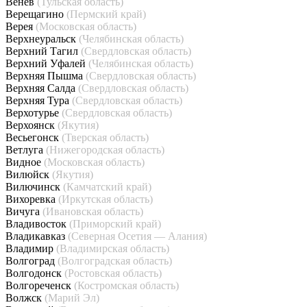
Венёв
(Тульская область)
Верещагино
(Пермский край)
Верея
(Московская область)
Верхнеуральск
(Челябинская область)
Верхний Тагил
(Свердловская область)
Верхний Уфалей
(Челябинская область)
Верхняя Пышма
(Свердловская область)
Верхняя Салда
(Свердловская область)
Верхняя Тура
(Свердловская область)
Верхотурье
(Свердловская область)
Верхоянск
(Якутия)
Весьегонск
(Тверская область)
Ветлуга
(Нижегородская область)
Видное
(Московская область)
Вилюйск
(Якутия)
Вилючинск
(Камчатский край)
Вихоревка
(Иркутская область)
Вичуга
(Ивановская область)
Владивосток
(Приморский край)
Владикавказ
(Северная Осетия — Алания)
Владимир
(Владимирская область)
Волгоград
(Волгоградская область)
Волгодонск
(Ростовская область)
Волгореченск
(Костромская область)
Волжск
(Марий Эл)