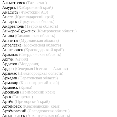
Альметьевск
(Татарстан)
Амурск
(Хабаровский край)
Анадырь
(Чукотский АО)
Анапа
(Краснодарский край)
Ангарск
(Иркутская область)
Андреаполь
(Тверская область)
Анжеро-Судженск
(Кемеровская область)
Анива
(Сахалинская область)
Апатиты
(Мурманская область)
Апрелевка
(Московская область)
Апшеронск
(Краснодарский край)
Арамиль
(Свердловская область)
Аргун
(Чечня)
Ардатов
(Мордовия)
Ардон
(Северная Осетия — Алания)
Арзамас
(Нижегородская область)
Аркадак
(Саратовская область)
Армавир
(Краснодарский край)
Армянск
(Крым)
Арсеньев
(Приморский край)
Арск
(Татарстан)
Артём
(Приморский край)
Артёмовск
(Красноярский край)
Артёмовский
(Свердловская область)
Архангельск
(Архангельская область)