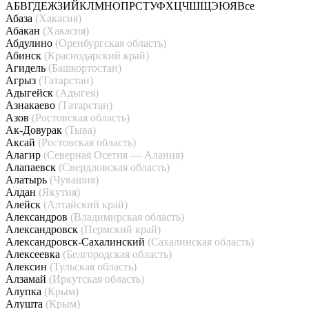
А
Б
В
Г
Д
Е
Ж
З
И
Й
К
Л
М
Н
О
П
Р
С
Т
У
Ф
Х
Ц
Ч
Ш
Щ
Э
Ю
Я
Все
Абаза
(Хакасия)
Абакан
(Хакасия)
Абдулино
(Оренбургская область)
Абинск
(Краснодарский край)
Агидель
(Башкортостан)
Агрыз
(Татарстан)
Адыгейск
(Адыгея)
Азнакаево
(Татарстан)
Азов
(Ростовская область)
Ак-Довурак
(Тыва)
Аксай
(Ростовская область)
Алагир
(Северная Осетия — Алания)
Алапаевск
(Свердловская область)
Алатырь
(Чувашия)
Алдан
(Якутия)
Алейск
(Алтайский край)
Александров
(Владимирская область)
Александровск
(Пермский край)
Александровск-Сахалинский
(Сахалинская область)
Алексеевка
(Белгородская область)
Алексин
(Тульская область)
Алзамай
(Иркутская область)
Алупка
(Крым)
Алушта
(Крым)