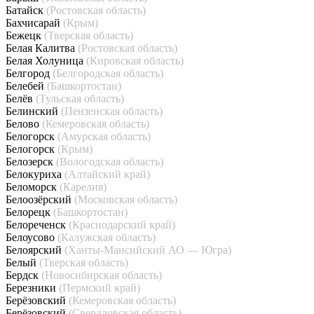
Батайск
(Ростовская область)
Бахчисарай
(Крым)
Бежецк
(Тверская область)
Белая Калитва
(Ростовская область)
Белая Холуница
(Кировская область)
Белгород
(Белгородская область)
Белебей
(Башкортостан)
Белёв
(Тульская область)
Белинский
(Пензенская область)
Белово
(Кемеровская область)
Белогорск
(Амурская область)
Белогорск
(Крым)
Белозерск
(Вологодская область)
Белокуриха
(Алтайский край)
Беломорск
(Карелия)
Белоозёрский
(Московская область)
Белорецк
(Башкортостан)
Белореченск
(Краснодарский край)
Белоусово
(Калужская область)
Белоярский
(Ханты-Мансийский АО — Югра)
Белый
(Тверская область)
Бердск
(Новосибирская область)
Березники
(Пермский край)
Берёзовский
(Кемеровская область)
Берёзовский
(Свердловская область)