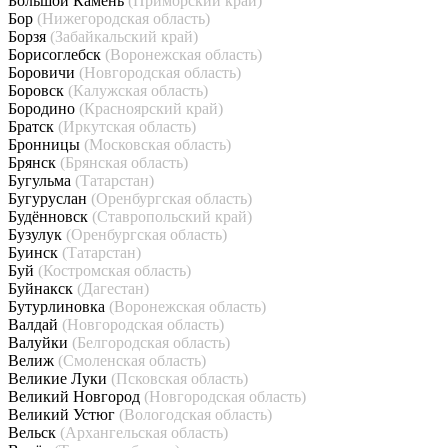
Большой Камень
(Приморский край)
Бор
(Нижегородская область)
Борзя
(Забайкальский край)
Борисоглебск
(Воронежская область)
Боровичи
(Новгородская область)
Боровск
(Калужская область)
Бородино
(Красноярский край)
Братск
(Иркутская область)
Бронницы
(Московская область)
Брянск
(Брянская область)
Бугульма
(Татарстан)
Бугуруслан
(Оренбургская область)
Будённовск
(Ставропольский край)
Бузулук
(Оренбургская область)
Буинск
(Татарстан)
Буй
(Костромская область)
Буйнакск
(Дагестан)
Бутурлиновка
(Воронежская область)
Валдай
(Новгородская область)
Валуйки
(Белгородская область)
Велиж
(Смоленская область)
Великие Луки
(Псковская область)
Великий Новгород
(Новгородская область)
Великий Устюг
(Вологодская область)
Вельск
(Архангельская область)