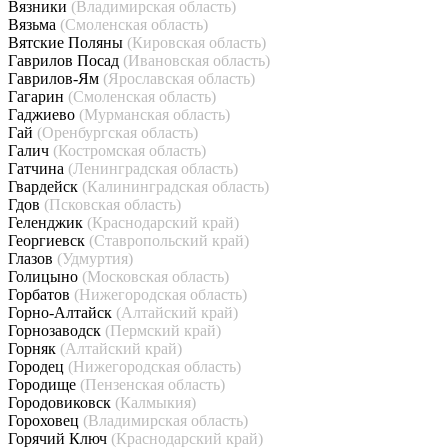
Вязники
(Владимирская область)
Вязьма
(Смоленская область)
Вятские Поляны
(Кировская область)
Гаврилов Посад
(Ивановская область)
Гаврилов-Ям
(Ярославская область)
Гагарин
(Смоленская область)
Гаджиево
(Мурманская область)
Гай
(Оренбургская область)
Галич
(Костромская область)
Гатчина
(Ленинградская область)
Гвардейск
(Калининградская область)
Гдов
(Псковская область)
Геленджик
(Краснодарский край)
Георгиевск
(Ставропольский край)
Глазов
(Удмуртия)
Голицыно
(Московская область)
Горбатов
(Нижегородская область)
Горно-Алтайск
(Алтайский край)
Горнозаводск
(Пермский край)
Горняк
(Алтайский край)
Городец
(Нижегородская область)
Городище
(Пензенская область)
Городовиковск
(Калмыкия)
Гороховец
(Владимирская область)
Горячий Ключ
(Краснодарский край)