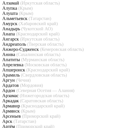
Алзамай
(Иркутская область)
Алупка
(Крым)
Алушта
(Крым)
Альметьевск
(Татарстан)
Амурск
(Хабаровский край)
Анадырь
(Чукотский АО)
Анапа
(Краснодарский край)
Ангарск
(Иркутская область)
Андреаполь
(Тверская область)
Анжеро-Судженск
(Кемеровская область)
Анива
(Сахалинская область)
Апатиты
(Мурманская область)
Апрелевка
(Московская область)
Апшеронск
(Краснодарский край)
Арамиль
(Свердловская область)
Аргун
(Чечня)
Ардатов
(Мордовия)
Ардон
(Северная Осетия — Алания)
Арзамас
(Нижегородская область)
Аркадак
(Саратовская область)
Армавир
(Краснодарский край)
Армянск
(Крым)
Арсеньев
(Приморский край)
Арск
(Татарстан)
Артём
(Приморский край)