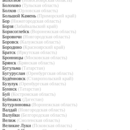
Болотное
(Новосибирская область)
Болохово
(Тульская область)
Болхов
(Орловская область)
Большой Камень
(Приморский край)
Бор
(Нижегородская область)
Борзя
(Забайкальский край)
Борисоглебск
(Воронежская область)
Боровичи
(Новгородская область)
Боровск
(Калужская область)
Бородино
(Красноярский край)
Братск
(Иркутская область)
Бронницы
(Московская область)
Брянск
(Брянская область)
Бугульма
(Татарстан)
Бугуруслан
(Оренбургская область)
Будённовск
(Ставропольский край)
Бузулук
(Оренбургская область)
Буинск
(Татарстан)
Буй
(Костромская область)
Буйнакск
(Дагестан)
Бутурлиновка
(Воронежская область)
Валдай
(Новгородская область)
Валуйки
(Белгородская область)
Велиж
(Смоленская область)
Великие Луки
(Псковская область)