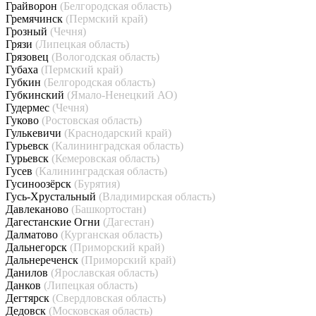
Грайворон
(Белгородская область)
Гремячинск
(Пермский край)
Грозный
(Чечня)
Грязи
(Липецкая область)
Грязовец
(Вологодская область)
Губаха
(Пермский край)
Губкин
(Белгородская область)
Губкинский
(Ямало-Ненецкий АО)
Гудермес
(Чечня)
Гуково
(Ростовская область)
Гулькевичи
(Краснодарский край)
Гурьевск
(Калининградская область)
Гурьевск
(Кемеровская область)
Гусев
(Калининградская область)
Гусиноозёрск
(Бурятия)
Гусь-Хрустальный
(Владимирская область)
Давлеканово
(Башкортостан)
Дагестанские Огни
(Дагестан)
Далматово
(Курганская область)
Дальнегорск
(Приморский край)
Дальнереченск
(Приморский край)
Данилов
(Ярославская область)
Данков
(Липецкая область)
Дегтярск
(Свердловская область)
Дедовск
(Московская область)