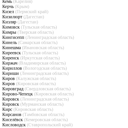
Кемь
(Карелия)
Керчь
(Крым)
Кизел
(Пермский край)
Кизилюрт
(Дагестан)
Кизляр
(Дагестан)
Кимовск
(Тульская область)
Кимры
(Тверская область)
Кингисепп
(Ленинградская область)
Кинель
(Самарская область)
Кинешма
(Ивановская область)
Киреевск
(Тульская область)
Киренск
(Иркутская область)
Киржач
(Владимирская область)
Кириллов
(Вологодская область)
Кириши
(Ленинградская область)
Киров
(Калужская область)
Киров
(Кировская область)
Кировград
(Свердловская область)
Кирово-Чепецк
(Кировская область)
Кировск
(Ленинградская область)
Кировск
(Мурманская область)
Кирс
(Кировская область)
Кирсанов
(Тамбовская область)
Киселёвск
(Кемеровская область)
Кисловодск
(Ставропольский край)