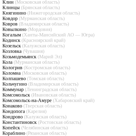
Клин
(Московская область)
Клинцы
(Брянская область)
Княгинино
(Нижегородская область)
Ковдор
(Мурманская область)
Ковров
(Владимирская область)
Ковылкино
(Мордовия)
Когалым
(Ханты-Мансийский АО — Югра)
Кодинск
(Красноярский край)
Козельск
(Калужская область)
Козловка
(Чувашия)
Козьмодемьянск
(Марий Эл)
Кола
(Мурманская область)
Кологрив
(Костромская область)
Коломна
(Московская область)
Колпашево
(Томская область)
Кольчугино
(Владимирская область)
Коммунар
(Ленинградская область)
Комсомольск
(Ивановская область)
Комсомольск-на-Амуре
(Хабаровский край)
Конаково
(Тверская область)
Кондопога
(Карелия)
Кондрово
(Калужская область)
Константиновск
(Ростовская область)
Копейск
(Челябинская область)
Кораблино
(Рязанская область)