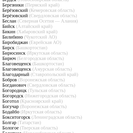
Березники
(Пермский край)
Берёзовский
(Кемеровская область)
Берёзовский
(Свердловская область)
Беслан
(Северная Осетия — Алания)
Бийск
(Алтайский край)
Бикин
(Хабаровский край)
Билибино
(Чукотский АО)
Биробиджан
(Еврейская АО)
Бирск
(Башкортостан)
Бирюсинск
(Иркутская область)
Бирюч
(Белгородская область)
Благовещенск
(Башкортостан)
Благовещенск
(Амурская область)
Благодарный
(Ставропольский край)
Бобров
(Воронежская область)
Богданович
(Свердловская область)
Богородицк
(Тульская область)
Богородск
(Нижегородская область)
Боготол
(Красноярский край)
Богучар
(Воронежская область)
Бодайбо
(Иркутская область)
Бокситогорск
(Ленинградская область)
Болгар
(Татарстан)
Бологое
(Тверская область)