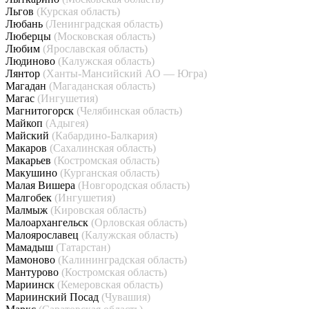
Льгов
(Курская область)
Любань
(Ленинградская область)
Люберцы
(Московская область)
Любим
(Ярославская область)
Людиново
(Калужская область)
Лянтор
(Ханты-Мансийский АО — Югра)
Магадан
(Магаданская область)
Магас
(Ингушетия)
Магнитогорск
(Челябинская область)
Майкоп
(Адыгея)
Майский
(Кабардино-Балкария)
Макаров
(Сахалинская область)
Макарьев
(Костромская область)
Макушино
(Курганская область)
Малая Вишера
(Новгородская область)
Малгобек
(Ингушетия)
Малмыж
(Кировская область)
Малоархангельск
(Орловская область)
Малоярославец
(Калужская область)
Мамадыш
(Татарстан)
Мамоново
(Калининградская область)
Мантурово
(Костромская область)
Мариинск
(Кемеровская область)
Мариинский Посад
(Чувашия)