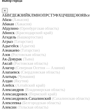
Выбор города
×
А
Б
В
Г
Д
Е
Ж
З
И
Й
К
Л
М
Н
О
П
Р
С
Т
У
Ф
Х
Ц
Ч
Ш
Щ
Э
Ю
Я
Все
Абаза
(Хакасия)
Абакан
(Хакасия)
Абдулино
(Оренбургская область)
Абинск
(Краснодарский край)
Агидель
(Башкортостан)
Агрыз
(Татарстан)
Адыгейск
(Адыгея)
Азнакаево
(Татарстан)
Азов
(Ростовская область)
Ак-Довурак
(Тыва)
Аксай
(Ростовская область)
Алагир
(Северная Осетия — Алания)
Алапаевск
(Свердловская область)
Алатырь
(Чувашия)
Алдан
(Якутия)
Алейск
(Алтайский край)
Александров
(Владимирская область)
Александровск
(Пермский край)
Александровск-Сахалинский
(Сахалинская область)
Алексеевка
(Белгородская область)
Алексин
(Тульская область)