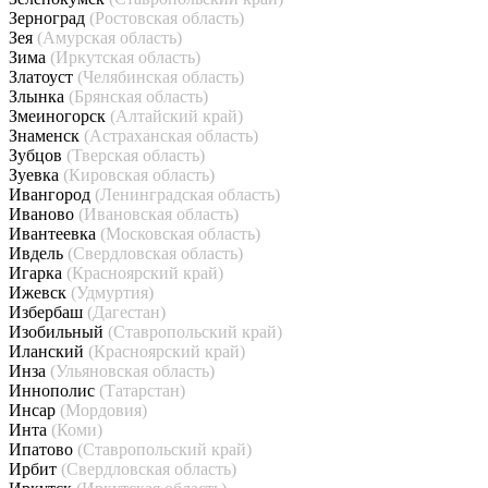
Зерноград
(Ростовская область)
Зея
(Амурская область)
Зима
(Иркутская область)
Златоуст
(Челябинская область)
Злынка
(Брянская область)
Змеиногорск
(Алтайский край)
Знаменск
(Астраханская область)
Зубцов
(Тверская область)
Зуевка
(Кировская область)
Ивангород
(Ленинградская область)
Иваново
(Ивановская область)
Ивантеевка
(Московская область)
Ивдель
(Свердловская область)
Игарка
(Красноярский край)
Ижевск
(Удмуртия)
Избербаш
(Дагестан)
Изобильный
(Ставропольский край)
Иланский
(Красноярский край)
Инза
(Ульяновская область)
Иннополис
(Татарстан)
Инсар
(Мордовия)
Инта
(Коми)
Ипатово
(Ставропольский край)
Ирбит
(Свердловская область)