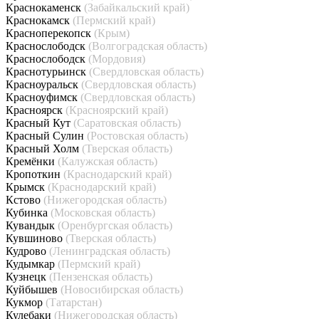
Краснокаменск
(Забайкальский край)
Краснокамск
(Пермский край)
Красноперекопск
(Крым)
Краснослободск
(Волгоградская область)
Краснослободск
(Мордовия)
Краснотурьинск
(Свердловская область)
Красноуральск
(Свердловская область)
Красноуфимск
(Свердловская область)
Красноярск
(Красноярский край)
Красный Кут
(Саратовская область)
Красный Сулин
(Ростовская область)
Красный Холм
(Тверская область)
Кремёнки
(Калужская область)
Кропоткин
(Краснодарский край)
Крымск
(Краснодарский край)
Кстово
(Нижегородская область)
Кубинка
(Московская область)
Кувандык
(Оренбургская область)
Кувшиново
(Тверская область)
Кудрово
(Ленинградская область)
Кудымкар
(Пермский край)
Кузнецк
(Пензенская область)
Куйбышев
(Новосибирская область)
Кукмор
(Татарстан)
Кулебаки
(Нижегородская область)