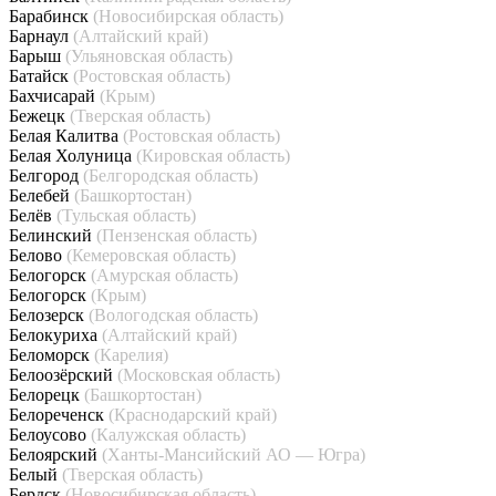
Барабинск
(Новосибирская область)
Барнаул
(Алтайский край)
Барыш
(Ульяновская область)
Батайск
(Ростовская область)
Бахчисарай
(Крым)
Бежецк
(Тверская область)
Белая Калитва
(Ростовская область)
Белая Холуница
(Кировская область)
Белгород
(Белгородская область)
Белебей
(Башкортостан)
Белёв
(Тульская область)
Белинский
(Пензенская область)
Белово
(Кемеровская область)
Белогорск
(Амурская область)
Белогорск
(Крым)
Белозерск
(Вологодская область)
Белокуриха
(Алтайский край)
Беломорск
(Карелия)
Белоозёрский
(Московская область)
Белорецк
(Башкортостан)
Белореченск
(Краснодарский край)
Белоусово
(Калужская область)
Белоярский
(Ханты-Мансийский АО — Югра)
Белый
(Тверская область)
Бердск
(Новосибирская область)