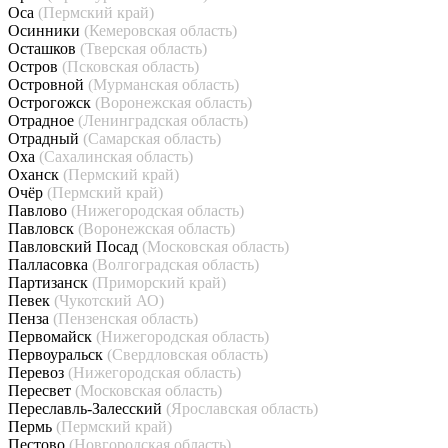
Оса
(Пермский край)
Осинники
(Кемеровская область)
Осташков
(Тверская область)
Остров
(Псковская область)
Островной
(Мурманская область)
Острогожск
(Воронежская область)
Отрадное
(Ленинградская область)
Отрадный
(Самарская область)
Оха
(Сахалинская область)
Оханск
(Пермский край)
Очёр
(Пермский край)
Павлово
(Нижегородская область)
Павловск
(Воронежская область)
Павловский Посад
(Московская область)
Палласовка
(Волгоградская область)
Партизанск
(Приморский край)
Певек
(Чукотский АО)
Пенза
(Пензенская область)
Первомайск
(Нижегородская область)
Первоуральск
(Свердловская область)
Перевоз
(Нижегородская область)
Пересвет
(Московская область)
Переславль-Залесский
(Ярославская область)
Пермь
(Пермский край)
Пестово
(Новгородская область)