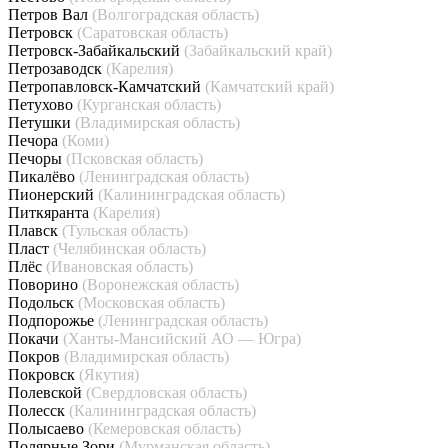
Петров Вал
(Волгоградская область)
Петровск
(Саратовская область)
Петровск-Забайкальский
(Забайкальский край)
Петрозаводск
(Карелия)
Петропавловск-Камчатский
(Камчатский край)
Петухово
(Курганская область)
Петушки
(Владимирская область)
Печора
(Коми)
Печоры
(Псковская область)
Пикалёво
(Ленинградская область)
Пионерский
(Калининградская область)
Питкяранта
(Карелия)
Плавск
(Тульская область)
Пласт
(Челябинская область)
Плёс
(Ивановская область)
Поворино
(Воронежская область)
Подольск
(Московская область)
Подпорожье
(Ленинградская область)
Покачи
(Ханты-Мансийский АО — Югра)
Покров
(Владимирская область)
Покровск
(Якутия)
Полевской
(Свердловская область)
Полесск
(Калининградская область)
Полысаево
(Кемеровская область)
Полярные Зори
(Мурманская область)