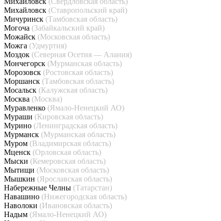
Михайловск
(Свердловская область)
Михайловск
(Ставропольский край)
Мичуринск
(Тамбовская область)
Могоча
(Забайкальский край)
Можайск
(Московская область)
Можга
(Удмуртия)
Моздок
(Северная Осетия — Алания)
Мончегорск
(Мурманская область)
Морозовск
(Ростовская область)
Моршанск
(Тамбовская область)
Мосальск
(Калужская область)
Москва
(Москва)
Муравленко
(Ямало-Ненецкий АО)
Мураши
(Кировская область)
Мурино
(Ленинградская область)
Мурманск
(Мурманская область)
Муром
(Владимирская область)
Мценск
(Орловская область)
Мыски
(Кемеровская область)
Мытищи
(Московская область)
Мышкин
(Ярославская область)
Набережные Челны
(Татарстан)
Навашино
(Нижегородская область)
Наволоки
(Ивановская область)
Надым
(Ямало-Ненецкий АО)