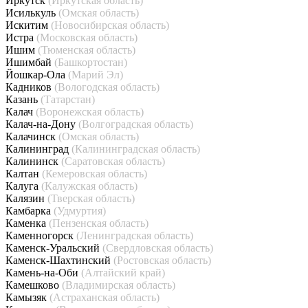
Иркутск
(Иркутская область)
Исилькуль
(Омская область)
Искитим
(Новосибирская область)
Истра
(Московская область)
Ишим
(Тюменская область)
Ишимбай
(Башкортостан)
Йошкар-Ола
(Марий Эл)
Кадников
(Вологодская область)
Казань
(Татарстан)
Калач
(Воронежская область)
Калач-на-Дону
(Волгоградская область)
Калачинск
(Омская область)
Калининград
(Калининградская область)
Калининск
(Саратовская область)
Калтан
(Кемеровская область)
Калуга
(Калужская область)
Калязин
(Тверская область)
Камбарка
(Удмуртия)
Каменка
(Пензенская область)
Каменногорск
(Ленинградская область)
Каменск-Уральский
(Свердловская область)
Каменск-Шахтинский
(Ростовская область)
Камень-на-Оби
(Алтайский край)
Камешково
(Владимирская область)
Камызяк
(Астраханская область)