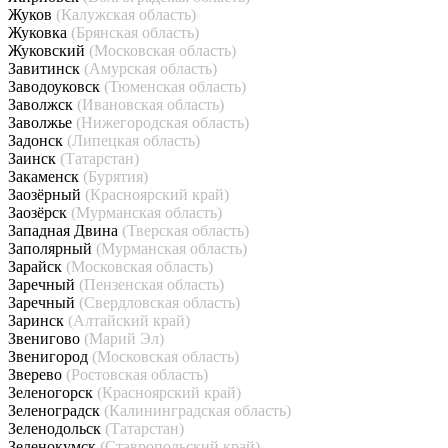
Жуков
(Калужская область)
Жуковка
(Брянская область)
Жуковский
(Московская область)
Завитинск
(Амурская область)
Заводоуковск
(Тюменская область)
Заволжск
(Ивановская область)
Заволжье
(Нижегородская область)
Задонск
(Липецкая область)
Заинск
(Татарстан)
Закаменск
(Бурятия)
Заозёрный
(Красноярский край)
Заозёрск
(Мурманская область)
Западная Двина
(Тверская область)
Заполярный
(Мурманская область)
Зарайск
(Московская область)
Заречный
(Пензенская область)
Заречный
(Свердловская область)
Заринск
(Алтайский край)
Звенигово
(Марий Эл)
Звенигород
(Московская область)
Зверево
(Ростовская область)
Зеленогорск
(Красноярский край)
Зеленоградск
(Калининградская область)
Зеленодольск
(Татарстан)
Зеленокумск
(Ставропольский край)