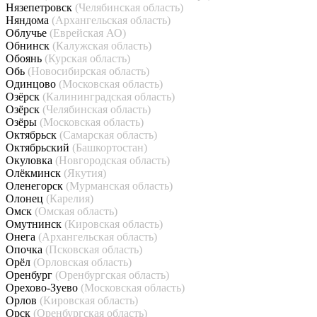
Нязепетровск
(Челябинская область)
Няндома
(Архангельская область)
Облучье
(Еврейская АО)
Обнинск
(Калужская область)
Обоянь
(Курская область)
Обь
(Новосибирская область)
Одинцово
(Московская область)
Озёрск
(Калининградская область)
Озёрск
(Челябинская область)
Озёры
(Московская область)
Октябрьск
(Самарская область)
Октябрьский
(Башкортостан)
Окуловка
(Новгородская область)
Олёкминск
(Якутия)
Оленегорск
(Мурманская область)
Олонец
(Карелия)
Омск
(Омская область)
Омутнинск
(Кировская область)
Онега
(Архангельская область)
Опочка
(Псковская область)
Орёл
(Орловская область)
Оренбург
(Оренбургская область)
Орехово-Зуево
(Московская область)
Орлов
(Кировская область)
Орск
(Оренбургская область)