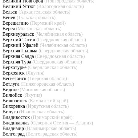
Великий Новгород
(Новгородская область)
Великий Устюг
(Вологодская область)
Вельск
(Архангельская область)
Венёв
(Тульская область)
Верещагино
(Пермский край)
Верея
(Московская область)
Верхнеуральск
(Челябинская область)
Верхний Тагил
(Свердловская область)
Верхний Уфалей
(Челябинская область)
Верхняя Пышма
(Свердловская область)
Верхняя Салда
(Свердловская область)
Верхняя Тура
(Свердловская область)
Верхотурье
(Свердловская область)
Верхоянск
(Якутия)
Весьегонск
(Тверская область)
Ветлуга
(Нижегородская область)
Видное
(Московская область)
Вилюйск
(Якутия)
Вилючинск
(Камчатский край)
Вихоревка
(Иркутская область)
Вичуга
(Ивановская область)
Владивосток
(Приморский край)
Владикавказ
(Северная Осетия — Алания)
Владимир
(Владимирская область)
Волгоград
(Волгоградская область)