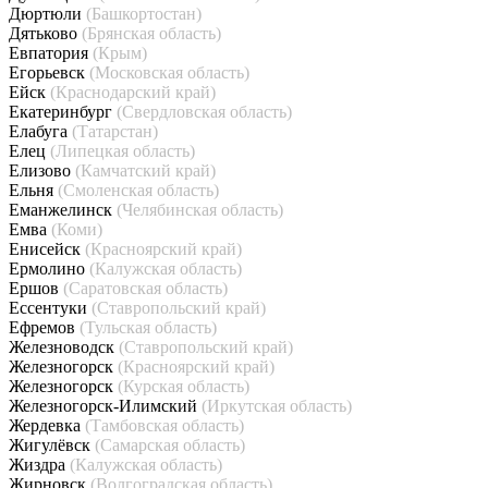
Дюртюли
(Башкортостан)
Дятьково
(Брянская область)
Евпатория
(Крым)
Егорьевск
(Московская область)
Ейск
(Краснодарский край)
Екатеринбург
(Свердловская область)
Елабуга
(Татарстан)
Елец
(Липецкая область)
Елизово
(Камчатский край)
Ельня
(Смоленская область)
Еманжелинск
(Челябинская область)
Емва
(Коми)
Енисейск
(Красноярский край)
Ермолино
(Калужская область)
Ершов
(Саратовская область)
Ессентуки
(Ставропольский край)
Ефремов
(Тульская область)
Железноводск
(Ставропольский край)
Железногорск
(Красноярский край)
Железногорск
(Курская область)
Железногорск-Илимский
(Иркутская область)
Жердевка
(Тамбовская область)
Жигулёвск
(Самарская область)
Жиздра
(Калужская область)
Жирновск
(Волгоградская область)