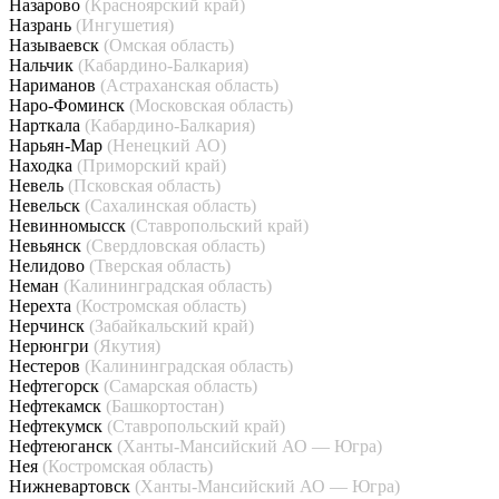
Назарово
(Красноярский край)
Назрань
(Ингушетия)
Называевск
(Омская область)
Нальчик
(Кабардино-Балкария)
Нариманов
(Астраханская область)
Наро-Фоминск
(Московская область)
Нарткала
(Кабардино-Балкария)
Нарьян-Мар
(Ненецкий АО)
Находка
(Приморский край)
Невель
(Псковская область)
Невельск
(Сахалинская область)
Невинномысск
(Ставропольский край)
Невьянск
(Свердловская область)
Нелидово
(Тверская область)
Неман
(Калининградская область)
Нерехта
(Костромская область)
Нерчинск
(Забайкальский край)
Нерюнгри
(Якутия)
Нестеров
(Калининградская область)
Нефтегорск
(Самарская область)
Нефтекамск
(Башкортостан)
Нефтекумск
(Ставропольский край)
Нефтеюганск
(Ханты-Мансийский АО — Югра)
Нея
(Костромская область)
Нижневартовск
(Ханты-Мансийский АО — Югра)