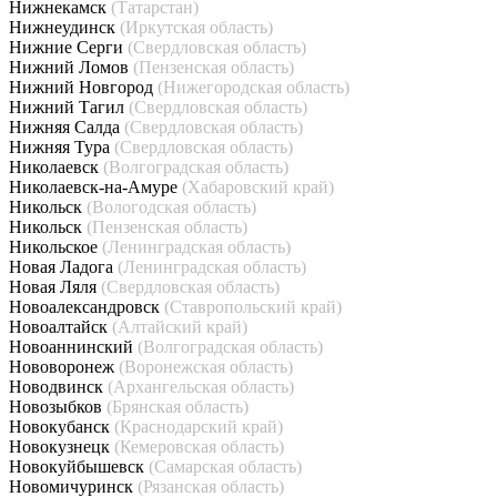
Нижнекамск
(Татарстан)
Нижнеудинск
(Иркутская область)
Нижние Серги
(Свердловская область)
Нижний Ломов
(Пензенская область)
Нижний Новгород
(Нижегородская область)
Нижний Тагил
(Свердловская область)
Нижняя Салда
(Свердловская область)
Нижняя Тура
(Свердловская область)
Николаевск
(Волгоградская область)
Николаевск-на-Амуре
(Хабаровский край)
Никольск
(Вологодская область)
Никольск
(Пензенская область)
Никольское
(Ленинградская область)
Новая Ладога
(Ленинградская область)
Новая Ляля
(Свердловская область)
Новоалександровск
(Ставропольский край)
Новоалтайск
(Алтайский край)
Новоаннинский
(Волгоградская область)
Нововоронеж
(Воронежская область)
Новодвинск
(Архангельская область)
Новозыбков
(Брянская область)
Новокубанск
(Краснодарский край)
Новокузнецк
(Кемеровская область)
Новокуйбышевск
(Самарская область)
Новомичуринск
(Рязанская область)