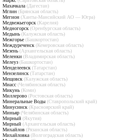
Маркс
(Саратовская область)
Махачкала
(Дагестан)
Мглин
(Брянская область)
Мегион
(Ханты-Мансийский АО — Югра)
Медвежьегорск
(Карелия)
Медногорск
(Оренбургская область)
Медынь
(Калужская область)
Межгорье
(Башкортостан)
Междуреченск
(Кемеровская область)
Мезень
(Архангельская область)
Меленки
(Владимирская область)
Мелеуз
(Башкортостан)
Менделеевск
(Татарстан)
Мензелинск
(Татарстан)
Мещовск
(Калужская область)
Миасс
(Челябинская область)
Микунь
(Коми)
Миллерово
(Ростовская область)
Минеральные Воды
(Ставропольский край)
Минусинск
(Красноярский край)
Миньяр
(Челябинская область)
Мирный
(Якутия)
Мирный
(Архангельская область)
Михайлов
(Рязанская область)
Михайловка
(Волгоградская область)