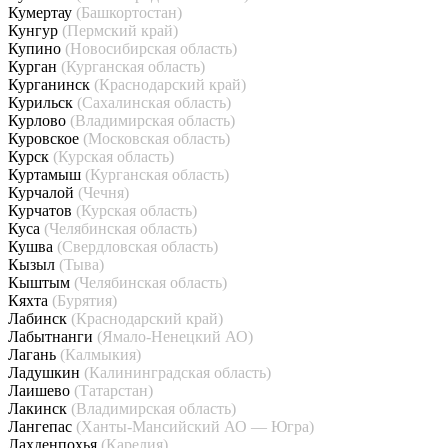
Кумертау
(Башкортостан)
Кунгур
(Пермский край)
Купино
(Новосибирская область)
Курган
(Курганская область)
Курганинск
(Краснодарский край)
Курильск
(Сахалинская область)
Курлово
(Владимирская область)
Куровское
(Московская область)
Курск
(Курская область)
Куртамыш
(Курганская область)
Курчалой
(Чечня)
Курчатов
(Курская область)
Куса
(Челябинская область)
Кушва
(Свердловская область)
Кызыл
(Тыва)
Кыштым
(Челябинская область)
Кяхта
(Бурятия)
Лабинск
(Краснодарский край)
Лабытнанги
(Ямало-Ненецкий АО)
Лагань
(Калмыкия)
Ладушкин
(Калининградская область)
Лаишево
(Татарстан)
Лакинск
(Владимирская область)
Лангепас
(Ханты-Мансийский АО — Югра)
Лахденпохья
(Карелия)