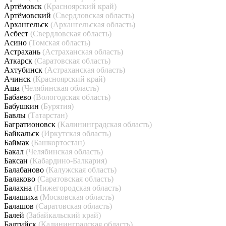
Артёмовск
(Красноярский край)
Артёмовский
(Свердловская область)
Архангельск
(Архангельская область)
Асбест
(Свердловская область)
Асино
(Томская область)
Астрахань
(Астраханская область)
Аткарск
(Саратовская область)
Ахтубинск
(Астраханская область)
Ачинск
(Красноярский край)
Аша
(Челябинская область)
Бабаево
(Вологодская область)
Бабушкин
(Бурятия)
Бавлы
(Татарстан)
Багратионовск
(Калининградская область)
Байкальск
(Иркутская область)
Баймак
(Башкортостан)
Бакал
(Челябинская область)
Баксан
(Кабардино-Балкария)
Балабаново
(Калужская область)
Балаково
(Саратовская область)
Балахна
(Нижегородская область)
Балашиха
(Московская область)
Балашов
(Саратовская область)
Балей
(Забайкальский край)
Балтийск
(Калининградская область)