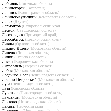
Лебедянь
(Липецкая область)
Лениногорск
(Татарстан)
Ленинск
(Волгоградская область)
Ленинск-Кузнецкий
(Кемеровская область)
Ленск
(Якутия)
Лермонтов
(Ставропольский край)
Лесной
(Свердловская область)
Лесозаводск
(Приморский край)
Лесосибирск
(Красноярский край)
Ливны
(Орловская область)
Ликино-Дулёво
(Московская область)
Липецк
(Липецкая область)
Липки
(Тульская область)
Лиски
(Воронежская область)
Лихославль
(Тверская область)
Лобня
(Московская область)
Лодейное Поле
(Ленинградская область)
Лосино-Петровский
(Московская область)
Луга
(Ленинградская область)
Луза
(Кировская область)
Лукоянов
(Нижегородская область)
Луховицы
(Московская область)
Лысково
(Нижегородская область)
Лысьва
(Пермский край)
Лыткарино
(Московская область)