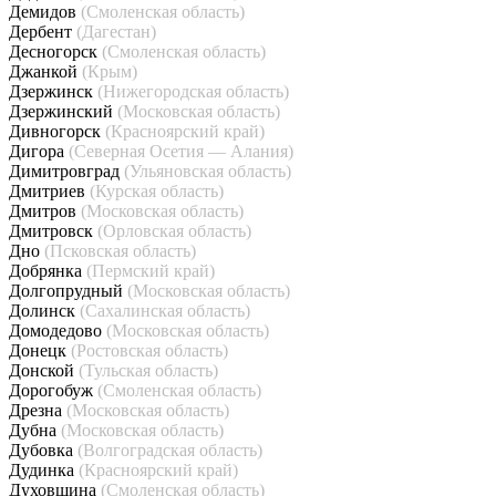
Демидов
(Смоленская область)
Дербент
(Дагестан)
Десногорск
(Смоленская область)
Джанкой
(Крым)
Дзержинск
(Нижегородская область)
Дзержинский
(Московская область)
Дивногорск
(Красноярский край)
Дигора
(Северная Осетия — Алания)
Димитровград
(Ульяновская область)
Дмитриев
(Курская область)
Дмитров
(Московская область)
Дмитровск
(Орловская область)
Дно
(Псковская область)
Добрянка
(Пермский край)
Долгопрудный
(Московская область)
Долинск
(Сахалинская область)
Домодедово
(Московская область)
Донецк
(Ростовская область)
Донской
(Тульская область)
Дорогобуж
(Смоленская область)
Дрезна
(Московская область)
Дубна
(Московская область)
Дубовка
(Волгоградская область)
Дудинка
(Красноярский край)
Духовщина
(Смоленская область)