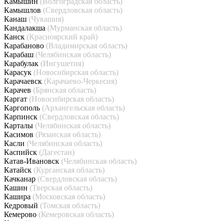
Камышин
(Волгоградская область)
Камышлов
(Свердловская область)
Канаш
(Чувашия)
Кандалакша
(Мурманская область)
Канск
(Красноярский край)
Карабаново
(Владимирская область)
Карабаш
(Челябинская область)
Карабулак
(Ингушетия)
Карасук
(Новосибирская область)
Карачаевск
(Карачаево-Черкесия)
Карачев
(Брянская область)
Каргат
(Новосибирская область)
Каргополь
(Архангельская область)
Карпинск
(Свердловская область)
Карталы
(Челябинская область)
Касимов
(Рязанская область)
Касли
(Челябинская область)
Каспийск
(Дагестан)
Катав-Ивановск
(Челябинская область)
Катайск
(Курганская область)
Качканар
(Свердловская область)
Кашин
(Тверская область)
Кашира
(Московская область)
Кедровый
(Томская область)
Кемерово
(Кемеровская область)