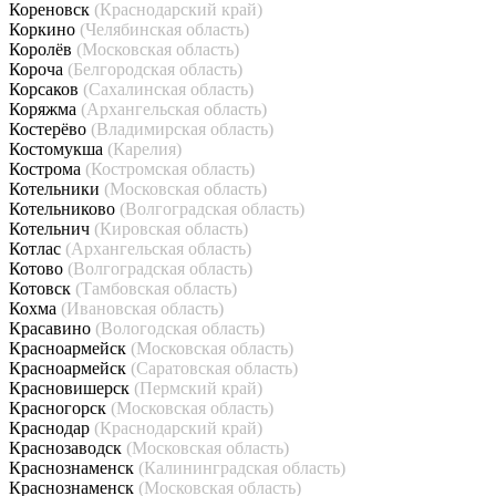
Кореновск
(Краснодарский край)
Коркино
(Челябинская область)
Королёв
(Московская область)
Короча
(Белгородская область)
Корсаков
(Сахалинская область)
Коряжма
(Архангельская область)
Костерёво
(Владимирская область)
Костомукша
(Карелия)
Кострома
(Костромская область)
Котельники
(Московская область)
Котельниково
(Волгоградская область)
Котельнич
(Кировская область)
Котлас
(Архангельская область)
Котово
(Волгоградская область)
Котовск
(Тамбовская область)
Кохма
(Ивановская область)
Красавино
(Вологодская область)
Красноармейск
(Московская область)
Красноармейск
(Саратовская область)
Красновишерск
(Пермский край)
Красногорск
(Московская область)
Краснодар
(Краснодарский край)
Краснозаводск
(Московская область)
Краснознаменск
(Калининградская область)
Краснознаменск
(Московская область)