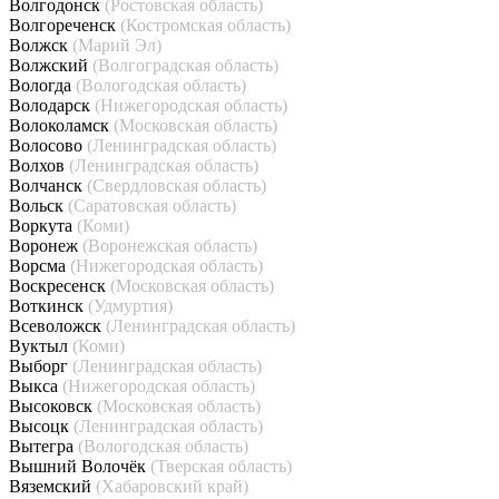
Волгодонск
(Ростовская область)
Волгореченск
(Костромская область)
Волжск
(Марий Эл)
Волжский
(Волгоградская область)
Вологда
(Вологодская область)
Володарск
(Нижегородская область)
Волоколамск
(Московская область)
Волосово
(Ленинградская область)
Волхов
(Ленинградская область)
Волчанск
(Свердловская область)
Вольск
(Саратовская область)
Воркута
(Коми)
Воронеж
(Воронежская область)
Ворсма
(Нижегородская область)
Воскресенск
(Московская область)
Воткинск
(Удмуртия)
Всеволожск
(Ленинградская область)
Вуктыл
(Коми)
Выборг
(Ленинградская область)
Выкса
(Нижегородская область)
Высоковск
(Московская область)
Высоцк
(Ленинградская область)
Вытегра
(Вологодская область)
Вышний Волочёк
(Тверская область)
Вяземский
(Хабаровский край)