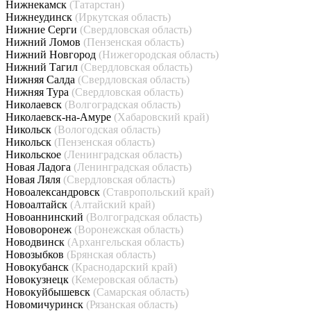
Нижнекамск
(Татарстан)
Нижнеудинск
(Иркутская область)
Нижние Серги
(Свердловская область)
Нижний Ломов
(Пензенская область)
Нижний Новгород
(Нижегородская область)
Нижний Тагил
(Свердловская область)
Нижняя Салда
(Свердловская область)
Нижняя Тура
(Свердловская область)
Николаевск
(Волгоградская область)
Николаевск-на-Амуре
(Хабаровский край)
Никольск
(Вологодская область)
Никольск
(Пензенская область)
Никольское
(Ленинградская область)
Новая Ладога
(Ленинградская область)
Новая Ляля
(Свердловская область)
Новоалександровск
(Ставропольский край)
Новоалтайск
(Алтайский край)
Новоаннинский
(Волгоградская область)
Нововоронеж
(Воронежская область)
Новодвинск
(Архангельская область)
Новозыбков
(Брянская область)
Новокубанск
(Краснодарский край)
Новокузнецк
(Кемеровская область)
Новокуйбышевск
(Самарская область)
Новомичуринск
(Рязанская область)