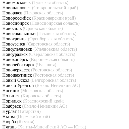
Новомосковск
(Тульская область)
Новопавловск
(Ставропольский край)
Новоржев
(Псковская область)
Новороссийск
(Краснодарский край)
Новосибирск
(Новосибирская область)
Новосиль
(Орловская область)
Новосокольники
(Псковская область)
Новотроицк
(Оренбургская область)
Новоузенск
(Саратовская область)
Новоульяновск
(Ульяновская область)
Новоуральск
(Свердловская область)
Новохопёрск
(Воронежская область)
Новочебоксарск
(Чувашия)
Новочеркасск
(Ростовская область)
Новошахтинск
(Ростовская область)
Новый Оскол
(Белгородская область)
Новый Уренгой
(Ямало-Ненецкий АО)
Ногинск
(Московская область)
Нолинск
(Кировская область)
Норильск
(Красноярский край)
Ноябрьск
(Ямало-Ненецкий АО)
Нурлат
(Татарстан)
Нытва
(Пермский край)
Нюрба
(Якутия)
Нягань
(Ханты-Мансийский АО — Югра)