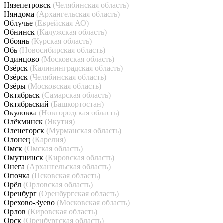
Нязепетровск
(Челябинская область)
Няндома
(Архангельская область)
Облучье
(Еврейская АО)
Обнинск
(Калужская область)
Обоянь
(Курская область)
Обь
(Новосибирская область)
Одинцово
(Московская область)
Озёрск
(Калининградская область)
Озёрск
(Челябинская область)
Озёры
(Московская область)
Октябрьск
(Самарская область)
Октябрьский
(Башкортостан)
Окуловка
(Новгородская область)
Олёкминск
(Якутия)
Оленегорск
(Мурманская область)
Олонец
(Карелия)
Омск
(Омская область)
Омутнинск
(Кировская область)
Онега
(Архангельская область)
Опочка
(Псковская область)
Орёл
(Орловская область)
Оренбург
(Оренбургская область)
Орехово-Зуево
(Московская область)
Орлов
(Кировская область)
Орск
(Оренбургская область)