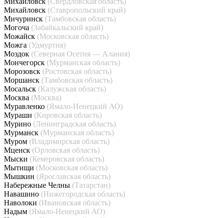
Михайловск
(Свердловская область)
Михайловск
(Ставропольский край)
Мичуринск
(Тамбовская область)
Могоча
(Забайкальский край)
Можайск
(Московская область)
Можга
(Удмуртия)
Моздок
(Северная Осетия — Алания)
Мончегорск
(Мурманская область)
Морозовск
(Ростовская область)
Моршанск
(Тамбовская область)
Мосальск
(Калужская область)
Москва
(Москва)
Муравленко
(Ямало-Ненецкий АО)
Мураши
(Кировская область)
Мурино
(Ленинградская область)
Мурманск
(Мурманская область)
Муром
(Владимирская область)
Мценск
(Орловская область)
Мыски
(Кемеровская область)
Мытищи
(Московская область)
Мышкин
(Ярославская область)
Набережные Челны
(Татарстан)
Навашино
(Нижегородская область)
Наволоки
(Ивановская область)
Надым
(Ямало-Ненецкий АО)