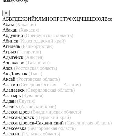
Выбор города
×
А
Б
В
Г
Д
Е
Ж
З
И
Й
К
Л
М
Н
О
П
Р
С
Т
У
Ф
Х
Ц
Ч
Ш
Щ
Э
Ю
Я
Все
Абаза
(Хакасия)
Абакан
(Хакасия)
Абдулино
(Оренбургская область)
Абинск
(Краснодарский край)
Агидель
(Башкортостан)
Агрыз
(Татарстан)
Адыгейск
(Адыгея)
Азнакаево
(Татарстан)
Азов
(Ростовская область)
Ак-Довурак
(Тыва)
Аксай
(Ростовская область)
Алагир
(Северная Осетия — Алания)
Алапаевск
(Свердловская область)
Алатырь
(Чувашия)
Алдан
(Якутия)
Алейск
(Алтайский край)
Александров
(Владимирская область)
Александровск
(Пермский край)
Александровск-Сахалинский
(Сахалинская область)
Алексеевка
(Белгородская область)
Алексин
(Тульская область)