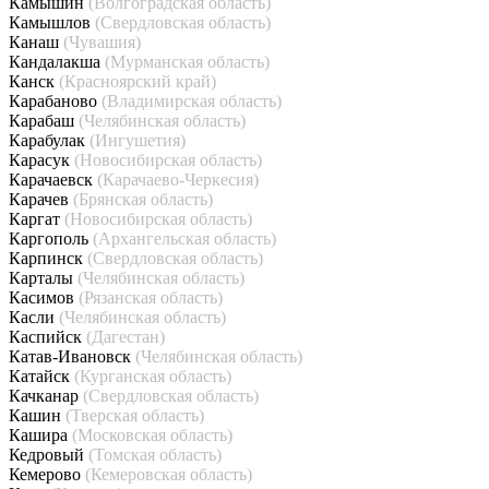
Камышин
(Волгоградская область)
Камышлов
(Свердловская область)
Канаш
(Чувашия)
Кандалакша
(Мурманская область)
Канск
(Красноярский край)
Карабаново
(Владимирская область)
Карабаш
(Челябинская область)
Карабулак
(Ингушетия)
Карасук
(Новосибирская область)
Карачаевск
(Карачаево-Черкесия)
Карачев
(Брянская область)
Каргат
(Новосибирская область)
Каргополь
(Архангельская область)
Карпинск
(Свердловская область)
Карталы
(Челябинская область)
Касимов
(Рязанская область)
Касли
(Челябинская область)
Каспийск
(Дагестан)
Катав-Ивановск
(Челябинская область)
Катайск
(Курганская область)
Качканар
(Свердловская область)
Кашин
(Тверская область)
Кашира
(Московская область)
Кедровый
(Томская область)
Кемерово
(Кемеровская область)