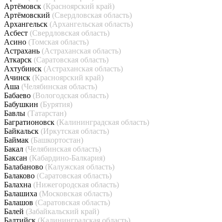
Артёмовск
(Красноярский край)
Артёмовский
(Свердловская область)
Архангельск
(Архангельская область)
Асбест
(Свердловская область)
Асино
(Томская область)
Астрахань
(Астраханская область)
Аткарск
(Саратовская область)
Ахтубинск
(Астраханская область)
Ачинск
(Красноярский край)
Аша
(Челябинская область)
Бабаево
(Вологодская область)
Бабушкин
(Бурятия)
Бавлы
(Татарстан)
Багратионовск
(Калининградская область)
Байкальск
(Иркутская область)
Баймак
(Башкортостан)
Бакал
(Челябинская область)
Баксан
(Кабардино-Балкария)
Балабаново
(Калужская область)
Балаково
(Саратовская область)
Балахна
(Нижегородская область)
Балашиха
(Московская область)
Балашов
(Саратовская область)
Балей
(Забайкальский край)
Балтийск
(Калининградская область)