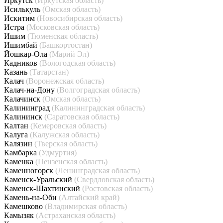
Иркутск
(Иркутская область)
Исилькуль
(Омская область)
Искитим
(Новосибирская область)
Истра
(Московская область)
Ишим
(Тюменская область)
Ишимбай
(Башкортостан)
Йошкар-Ола
(Марий Эл)
Кадников
(Вологодская область)
Казань
(Татарстан)
Калач
(Воронежская область)
Калач-на-Дону
(Волгоградская область)
Калачинск
(Омская область)
Калининград
(Калининградская область)
Калининск
(Саратовская область)
Калтан
(Кемеровская область)
Калуга
(Калужская область)
Калязин
(Тверская область)
Камбарка
(Удмуртия)
Каменка
(Пензенская область)
Каменногорск
(Ленинградская область)
Каменск-Уральский
(Свердловская область)
Каменск-Шахтинский
(Ростовская область)
Камень-на-Оби
(Алтайский край)
Камешково
(Владимирская область)
Камызяк
(Астраханская область)