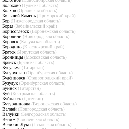
Болотное
(Новосибирская область)
Болохово
(Тульская область)
Болхов
(Орловская область)
Большой Камень
(Приморский край)
Бор
(Нижегородская область)
Борзя
(Забайкальский край)
Борисоглебск
(Воронежская область)
Боровичи
(Новгородская область)
Боровск
(Калужская область)
Бородино
(Красноярский край)
Братск
(Иркутская область)
Бронницы
(Московская область)
Брянск
(Брянская область)
Бугульма
(Татарстан)
Бугуруслан
(Оренбургская область)
Будённовск
(Ставропольский край)
Бузулук
(Оренбургская область)
Буинск
(Татарстан)
Буй
(Костромская область)
Буйнакск
(Дагестан)
Бутурлиновка
(Воронежская область)
Валдай
(Новгородская область)
Валуйки
(Белгородская область)
Велиж
(Смоленская область)
Великие Луки
(Псковская область)