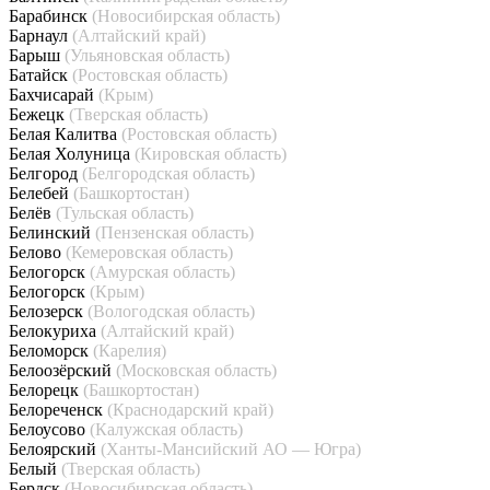
Барабинск
(Новосибирская область)
Барнаул
(Алтайский край)
Барыш
(Ульяновская область)
Батайск
(Ростовская область)
Бахчисарай
(Крым)
Бежецк
(Тверская область)
Белая Калитва
(Ростовская область)
Белая Холуница
(Кировская область)
Белгород
(Белгородская область)
Белебей
(Башкортостан)
Белёв
(Тульская область)
Белинский
(Пензенская область)
Белово
(Кемеровская область)
Белогорск
(Амурская область)
Белогорск
(Крым)
Белозерск
(Вологодская область)
Белокуриха
(Алтайский край)
Беломорск
(Карелия)
Белоозёрский
(Московская область)
Белорецк
(Башкортостан)
Белореченск
(Краснодарский край)
Белоусово
(Калужская область)
Белоярский
(Ханты-Мансийский АО — Югра)
Белый
(Тверская область)
Бердск
(Новосибирская область)