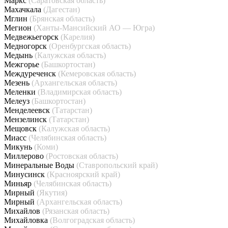
Маркс
(Саратовская область)
Махачкала
(Дагестан)
Мглин
(Брянская область)
Мегион
(Ханты-Мансийский АО — Югра)
Медвежьегорск
(Карелия)
Медногорск
(Оренбургская область)
Медынь
(Калужская область)
Межгорье
(Башкортостан)
Междуреченск
(Кемеровская область)
Мезень
(Архангельская область)
Меленки
(Владимирская область)
Мелеуз
(Башкортостан)
Менделеевск
(Татарстан)
Мензелинск
(Татарстан)
Мещовск
(Калужская область)
Миасс
(Челябинская область)
Микунь
(Коми)
Миллерово
(Ростовская область)
Минеральные Воды
(Ставропольский край)
Минусинск
(Красноярский край)
Миньяр
(Челябинская область)
Мирный
(Якутия)
Мирный
(Архангельская область)
Михайлов
(Рязанская область)
Михайловка
(Волгоградская область)