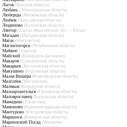
Льгов
(Курская область)
Любань
(Ленинградская область)
Люберцы
(Московская область)
Любим
(Ярославская область)
Людиново
(Калужская область)
Лянтор
(Ханты-Мансийский АО — Югра)
Магадан
(Магаданская область)
Магас
(Ингушетия)
Магнитогорск
(Челябинская область)
Майкоп
(Адыгея)
Майский
(Кабардино-Балкария)
Макаров
(Сахалинская область)
Макарьев
(Костромская область)
Макушино
(Курганская область)
Малая Вишера
(Новгородская область)
Малгобек
(Ингушетия)
Малмыж
(Кировская область)
Малоархангельск
(Орловская область)
Малоярославец
(Калужская область)
Мамадыш
(Татарстан)
Мамоново
(Калининградская область)
Мантурово
(Костромская область)
Мариинск
(Кемеровская область)
Мариинский Посад
(Чувашия)