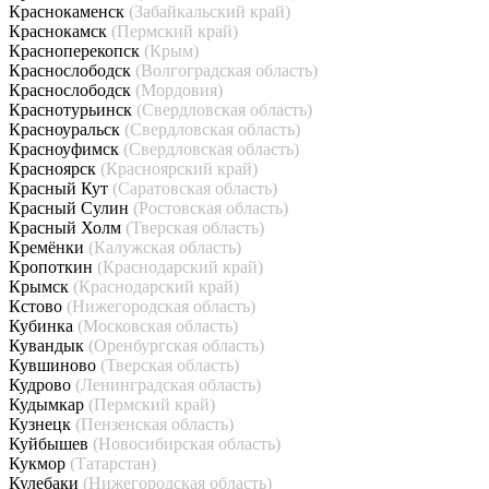
Краснокаменск
(Забайкальский край)
Краснокамск
(Пермский край)
Красноперекопск
(Крым)
Краснослободск
(Волгоградская область)
Краснослободск
(Мордовия)
Краснотурьинск
(Свердловская область)
Красноуральск
(Свердловская область)
Красноуфимск
(Свердловская область)
Красноярск
(Красноярский край)
Красный Кут
(Саратовская область)
Красный Сулин
(Ростовская область)
Красный Холм
(Тверская область)
Кремёнки
(Калужская область)
Кропоткин
(Краснодарский край)
Крымск
(Краснодарский край)
Кстово
(Нижегородская область)
Кубинка
(Московская область)
Кувандык
(Оренбургская область)
Кувшиново
(Тверская область)
Кудрово
(Ленинградская область)
Кудымкар
(Пермский край)
Кузнецк
(Пензенская область)
Куйбышев
(Новосибирская область)
Кукмор
(Татарстан)
Кулебаки
(Нижегородская область)