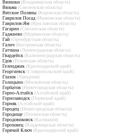
Вязники
(Владимирская область)
Вязьма
(Смоленская область)
Вятские Поляны
(Кировская область)
Гаврилов Посад
(Ивановская область)
Гаврилов-Ям
(Ярославская область)
Гагарин
(Смоленская область)
Гаджиево
(Мурманская область)
Гай
(Оренбургская область)
Галич
(Костромская область)
Гатчина
(Ленинградская область)
Гвардейск
(Калининградская область)
Гдов
(Псковская область)
Геленджик
(Краснодарский край)
Георгиевск
(Ставропольский край)
Глазов
(Удмуртия)
Голицыно
(Московская область)
Горбатов
(Нижегородская область)
Горно-Алтайск
(Алтайский край)
Горнозаводск
(Пермский край)
Горняк
(Алтайский край)
Городец
(Нижегородская область)
Городище
(Пензенская область)
Городовиковск
(Калмыкия)
Гороховец
(Владимирская область)
Горячий Ключ
(Краснодарский край)