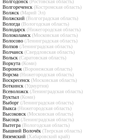
Волгодонск
(Ростовская область)
Волгореченск
(Костромская область)
Волжск
(Марий Эл)
Волжский
(Волгоградская область)
Вологда
(Вологодская область)
Володарск
(Нижегородская область)
Волоколамск
(Московская область)
Волосово
(Ленинградская область)
Волхов
(Ленинградская область)
Волчанск
(Свердловская область)
Вольск
(Саратовская область)
Воркута
(Коми)
Воронеж
(Воронежская область)
Ворсма
(Нижегородская область)
Воскресенск
(Московская область)
Воткинск
(Удмуртия)
Всеволожск
(Ленинградская область)
Вуктыл
(Коми)
Выборг
(Ленинградская область)
Выкса
(Нижегородская область)
Высоковск
(Московская область)
Высоцк
(Ленинградская область)
Вытегра
(Вологодская область)
Вышний Волочёк
(Тверская область)
Вяземский
(Хабаровский край)