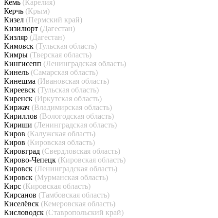
Кемь
(Карелия)
Керчь
(Крым)
Кизел
(Пермский край)
Кизилюрт
(Дагестан)
Кизляр
(Дагестан)
Кимовск
(Тульская область)
Кимры
(Тверская область)
Кингисепп
(Ленинградская область)
Кинель
(Самарская область)
Кинешма
(Ивановская область)
Киреевск
(Тульская область)
Киренск
(Иркутская область)
Киржач
(Владимирская область)
Кириллов
(Вологодская область)
Кириши
(Ленинградская область)
Киров
(Калужская область)
Киров
(Кировская область)
Кировград
(Свердловская область)
Кирово-Чепецк
(Кировская область)
Кировск
(Ленинградская область)
Кировск
(Мурманская область)
Кирс
(Кировская область)
Кирсанов
(Тамбовская область)
Киселёвск
(Кемеровская область)
Кисловодск
(Ставропольский край)