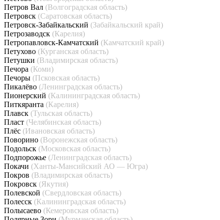
Петров Вал
(Волгоградская область)
Петровск
(Саратовская область)
Петровск-Забайкальский
(Забайкальский край)
Петрозаводск
(Карелия)
Петропавловск-Камчатский
(Камчатский край)
Петухово
(Курганская область)
Петушки
(Владимирская область)
Печора
(Коми)
Печоры
(Псковская область)
Пикалёво
(Ленинградская область)
Пионерский
(Калининградская область)
Питкяранта
(Карелия)
Плавск
(Тульская область)
Пласт
(Челябинская область)
Плёс
(Ивановская область)
Поворино
(Воронежская область)
Подольск
(Московская область)
Подпорожье
(Ленинградская область)
Покачи
(Ханты-Мансийский АО — Югра)
Покров
(Владимирская область)
Покровск
(Якутия)
Полевской
(Свердловская область)
Полесск
(Калининградская область)
Полысаево
(Кемеровская область)
Полярные Зори
(Мурманская область)