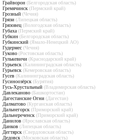
Грайворон
(Белгородская область)
Гремячинск
(Пермский край)
Грозный
(Чечня)
Грязи
(Липецкая область)
Грязовец
(Вологодская область)
Губаха
(Пермский край)
Губкин
(Белгородская область)
Губкинский
(Ямало-Ненецкий АО)
Гудермес
(Чечня)
Гуково
(Ростовская область)
Гулькевичи
(Краснодарский край)
Гурьевск
(Калининградская область)
Гурьевск
(Кемеровская область)
Гусев
(Калининградская область)
Гусиноозёрск
(Бурятия)
Гусь-Хрустальный
(Владимирская область)
Давлеканово
(Башкортостан)
Дагестанские Огни
(Дагестан)
Далматово
(Курганская область)
Дальнегорск
(Приморский край)
Дальнереченск
(Приморский край)
Данилов
(Ярославская область)
Данков
(Липецкая область)
Дегтярск
(Свердловская область)
Дедовск
(Московская область)