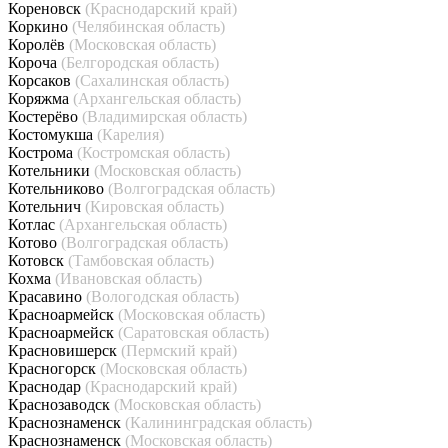
Кореновск
(Краснодарский край)
Коркино
(Челябинская область)
Королёв
(Московская область)
Короча
(Белгородская область)
Корсаков
(Сахалинская область)
Коряжма
(Архангельская область)
Костерёво
(Владимирская область)
Костомукша
(Карелия)
Кострома
(Костромская область)
Котельники
(Московская область)
Котельниково
(Волгоградская область)
Котельнич
(Кировская область)
Котлас
(Архангельская область)
Котово
(Волгоградская область)
Котовск
(Тамбовская область)
Кохма
(Ивановская область)
Красавино
(Вологодская область)
Красноармейск
(Московская область)
Красноармейск
(Саратовская область)
Красновишерск
(Пермский край)
Красногорск
(Московская область)
Краснодар
(Краснодарский край)
Краснозаводск
(Московская область)
Краснознаменск
(Калининградская область)
Краснознаменск
(Московская область)