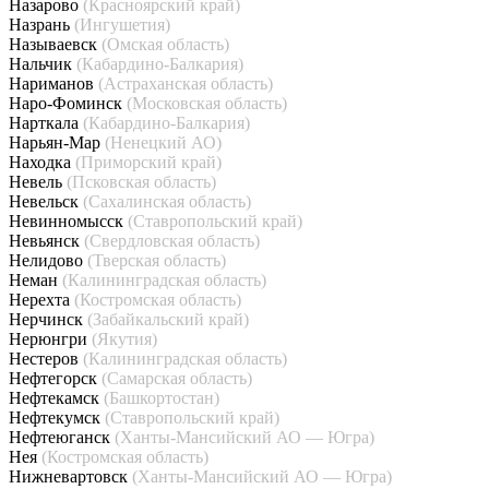
Назарово
(Красноярский край)
Назрань
(Ингушетия)
Называевск
(Омская область)
Нальчик
(Кабардино-Балкария)
Нариманов
(Астраханская область)
Наро-Фоминск
(Московская область)
Нарткала
(Кабардино-Балкария)
Нарьян-Мар
(Ненецкий АО)
Находка
(Приморский край)
Невель
(Псковская область)
Невельск
(Сахалинская область)
Невинномысск
(Ставропольский край)
Невьянск
(Свердловская область)
Нелидово
(Тверская область)
Неман
(Калининградская область)
Нерехта
(Костромская область)
Нерчинск
(Забайкальский край)
Нерюнгри
(Якутия)
Нестеров
(Калининградская область)
Нефтегорск
(Самарская область)
Нефтекамск
(Башкортостан)
Нефтекумск
(Ставропольский край)
Нефтеюганск
(Ханты-Мансийский АО — Югра)
Нея
(Костромская область)
Нижневартовск
(Ханты-Мансийский АО — Югра)