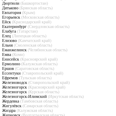
Дюртюли
(Башкортостан)
Дятьково
(Брянская область)
Евпатория
(Крым)
Егорьевск
(Московская область)
Ейск
(Краснодарский край)
Екатеринбург
(Свердловская область)
Елабуга
(Татарстан)
Елец
(Липецкая область)
Елизово
(Камчатский край)
Ельня
(Смоленская область)
Еманжелинск
(Челябинская область)
Емва
(Коми)
Енисейск
(Красноярский край)
Ермолино
(Калужская область)
Ершов
(Саратовская область)
Ессентуки
(Ставропольский край)
Ефремов
(Тульская область)
Железноводск
(Ставропольский край)
Железногорск
(Красноярский край)
Железногорск
(Курская область)
Железногорск-Илимский
(Иркутская область)
Жердевка
(Тамбовская область)
Жигулёвск
(Самарская область)
Жиздра
(Калужская область)
Жирновск
(Волгоградская область)