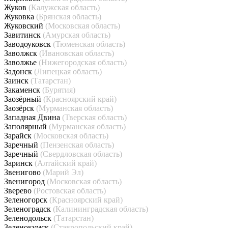
Жуков
(Калужская область)
Жуковка
(Брянская область)
Жуковский
(Московская область)
Завитинск
(Амурская область)
Заводоуковск
(Тюменская область)
Заволжск
(Ивановская область)
Заволжье
(Нижегородская область)
Задонск
(Липецкая область)
Заинск
(Татарстан)
Закаменск
(Бурятия)
Заозёрный
(Красноярский край)
Заозёрск
(Мурманская область)
Западная Двина
(Тверская область)
Заполярный
(Мурманская область)
Зарайск
(Московская область)
Заречный
(Пензенская область)
Заречный
(Свердловская область)
Заринск
(Алтайский край)
Звенигово
(Марий Эл)
Звенигород
(Московская область)
Зверево
(Ростовская область)
Зеленогорск
(Красноярский край)
Зеленоградск
(Калининградская область)
Зеленодольск
(Татарстан)
Зеленокумск
(Ставропольский край)