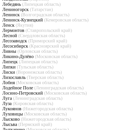
Лебедянь
(Липецкая область)
Лениногорск
(Татарстан)
Ленинск
(Волгоградская область)
Ленинск-Кузнецкий
(Кемеровская область)
Ленск
(Якутия)
Лермонтов
(Ставропольский край)
Лесной
(Свердловская область)
Лесозаводск
(Приморский край)
Лесосибирск
(Красноярский край)
Ливны
(Орловская область)
Ликино-Дулёво
(Московская область)
Липецк
(Липецкая область)
Липки
(Тульская область)
Лиски
(Воронежская область)
Лихославль
(Тверская область)
Лобня
(Московская область)
Лодейное Поле
(Ленинградская область)
Лосино-Петровский
(Московская область)
Луга
(Ленинградская область)
Луза
(Кировская область)
Лукоянов
(Нижегородская область)
Луховицы
(Московская область)
Лысково
(Нижегородская область)
Лысьва
(Пермский край)
Лыткарино
(Московская область)