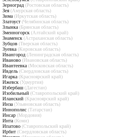
Зерноград
(Ростовская область)
Зея
(Амурская область)
Зима
(Иркутская область)
Златоуст
(Челябинская область)
Злынка
(Брянская область)
Змеиногорск
(Алтайский край)
Знаменск
(Астраханская область)
Зубцов
(Тверская область)
Зуевка
(Кировская область)
Ивангород
(Ленинградская область)
Иваново
(Ивановская область)
Ивантеевка
(Московская область)
Ивдель
(Свердловская область)
Игарка
(Красноярский край)
Ижевск
(Удмуртия)
Избербаш
(Дагестан)
Изобильный
(Ставропольский край)
Иланский
(Красноярский край)
Инза
(Ульяновская область)
Иннополис
(Татарстан)
Инсар
(Мордовия)
Инта
(Коми)
Ипатово
(Ставропольский край)
Ирбит
(Свердловская область)