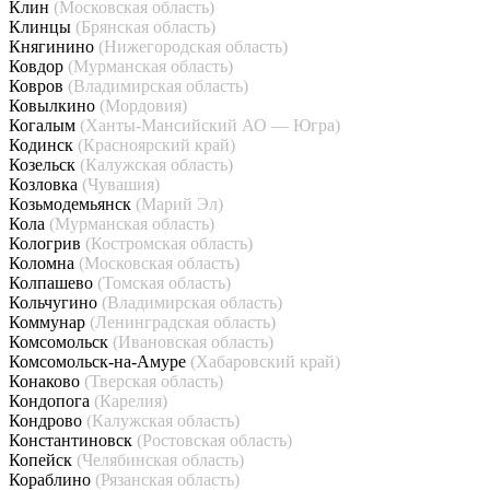
Клин
(Московская область)
Клинцы
(Брянская область)
Княгинино
(Нижегородская область)
Ковдор
(Мурманская область)
Ковров
(Владимирская область)
Ковылкино
(Мордовия)
Когалым
(Ханты-Мансийский АО — Югра)
Кодинск
(Красноярский край)
Козельск
(Калужская область)
Козловка
(Чувашия)
Козьмодемьянск
(Марий Эл)
Кола
(Мурманская область)
Кологрив
(Костромская область)
Коломна
(Московская область)
Колпашево
(Томская область)
Кольчугино
(Владимирская область)
Коммунар
(Ленинградская область)
Комсомольск
(Ивановская область)
Комсомольск-на-Амуре
(Хабаровский край)
Конаково
(Тверская область)
Кондопога
(Карелия)
Кондрово
(Калужская область)
Константиновск
(Ростовская область)
Копейск
(Челябинская область)
Кораблино
(Рязанская область)