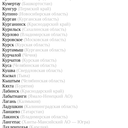
Кумертау
(Башкортостан)
Кунгур
(Пермский край)
Купино
(Новосибирская область)
Курган
(Курганская область)
Курганинск
(Краснодарский край)
Курильск
(Сахалинская область)
Курлово
(Владимирская область)
Куровское
(Московская область)
Курск
(Курская область)
Куртамыш
(Курганская область)
Курчалой
(Чечня)
Курчатов
(Курская область)
Куса
(Челябинская область)
Кушва
(Свердловская область)
Кызыл
(Тыва)
Кыштым
(Челябинская область)
Кяхта
(Бурятия)
Лабинск
(Краснодарский край)
Лабытнанги
(Ямало-Ненецкий АО)
Лагань
(Калмыкия)
Ладушкин
(Калининградская область)
Лаишево
(Татарстан)
Лакинск
(Владимирская область)
Лангепас
(Ханты-Мансийский АО — Югра)
Лахденпохья
(Карелия)