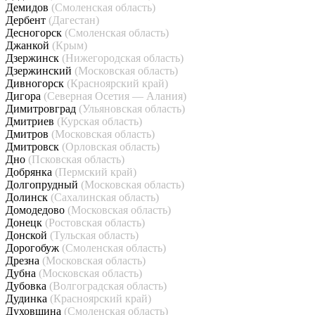
Демидов
(Смоленская область)
Дербент
(Дагестан)
Десногорск
(Смоленская область)
Джанкой
(Крым)
Дзержинск
(Нижегородская область)
Дзержинский
(Московская область)
Дивногорск
(Красноярский край)
Дигора
(Северная Осетия — Алания)
Димитровград
(Ульяновская область)
Дмитриев
(Курская область)
Дмитров
(Московская область)
Дмитровск
(Орловская область)
Дно
(Псковская область)
Добрянка
(Пермский край)
Долгопрудный
(Московская область)
Долинск
(Сахалинская область)
Домодедово
(Московская область)
Донецк
(Ростовская область)
Донской
(Тульская область)
Дорогобуж
(Смоленская область)
Дрезна
(Московская область)
Дубна
(Московская область)
Дубовка
(Волгоградская область)
Дудинка
(Красноярский край)
Духовщина
(Смоленская область)