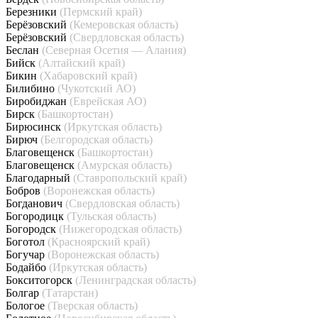
Березники
(Пермский край)
Берёзовский
(Кемеровская область)
Берёзовский
(Свердловская область)
Беслан
(Северная Осетия — Алания)
Бийск
(Алтайский край)
Бикин
(Хабаровский край)
Билибино
(Чукотский АО)
Биробиджан
(Еврейская АО)
Бирск
(Башкортостан)
Бирюсинск
(Иркутская область)
Бирюч
(Белгородская область)
Благовещенск
(Башкортостан)
Благовещенск
(Амурская область)
Благодарный
(Ставропольский край)
Бобров
(Воронежская область)
Богданович
(Свердловская область)
Богородицк
(Тульская область)
Богородск
(Нижегородская область)
Боготол
(Красноярский край)
Богучар
(Воронежская область)
Бодайбо
(Иркутская область)
Бокситогорск
(Ленинградская область)
Болгар
(Татарстан)
Бологое
(Тверская область)