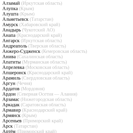
Алзамай
(Иркутская область)
Алупка
(Крым)
Алушта
(Крым)
Альметьевск
(Татарстан)
Амурск
(Хабаровский край)
Анадырь
(Чукотский АО)
Анапа
(Краснодарский край)
Ангарск
(Иркутская область)
Андреаполь
(Тверская область)
Анжеро-Судженск
(Кемеровская область)
Анива
(Сахалинская область)
Апатиты
(Мурманская область)
Апрелевка
(Московская область)
Апшеронск
(Краснодарский край)
Арамиль
(Свердловская область)
Аргун
(Чечня)
Ардатов
(Мордовия)
Ардон
(Северная Осетия — Алания)
Арзамас
(Нижегородская область)
Аркадак
(Саратовская область)
Армавир
(Краснодарский край)
Армянск
(Крым)
Арсеньев
(Приморский край)
Арск
(Татарстан)
Артём
(Приморский край)