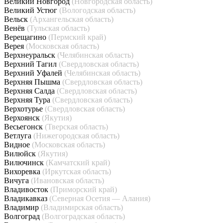
Великий Новгород
(Новгородская область)
Великий Устюг
(Вологодская область)
Вельск
(Архангельская область)
Венёв
(Тульская область)
Верещагино
(Пермский край)
Верея
(Московская область)
Верхнеуральск
(Челябинская область)
Верхний Тагил
(Свердловская область)
Верхний Уфалей
(Челябинская область)
Верхняя Пышма
(Свердловская область)
Верхняя Салда
(Свердловская область)
Верхняя Тура
(Свердловская область)
Верхотурье
(Свердловская область)
Верхоянск
(Якутия)
Весьегонск
(Тверская область)
Ветлуга
(Нижегородская область)
Видное
(Московская область)
Вилюйск
(Якутия)
Вилючинск
(Камчатский край)
Вихоревка
(Иркутская область)
Вичуга
(Ивановская область)
Владивосток
(Приморский край)
Владикавказ
(Северная Осетия — Алания)
Владимир
(Владимирская область)
Волгоград
(Волгоградская область)