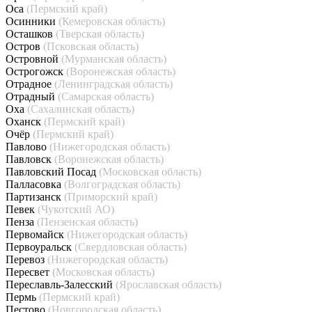
Оса
(Пермский край)
Осинники
(Кемеровская область)
Осташков
(Тверская область)
Остров
(Псковская область)
Островной
(Мурманская область)
Острогожск
(Воронежская область)
Отрадное
(Ленинградская область)
Отрадный
(Самарская область)
Оха
(Сахалинская область)
Оханск
(Пермский край)
Очёр
(Пермский край)
Павлово
(Нижегородская область)
Павловск
(Воронежская область)
Павловский Посад
(Московская область)
Палласовка
(Волгоградская область)
Партизанск
(Приморский край)
Певек
(Чукотский АО)
Пенза
(Пензенская область)
Первомайск
(Нижегородская область)
Первоуральск
(Свердловская область)
Перевоз
(Нижегородская область)
Пересвет
(Московская область)
Переславль-Залесский
(Ярославская область)
Пермь
(Пермский край)
Пестово
(Новгородская область)