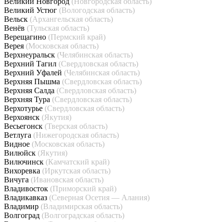
Великий Новгород
(Новгородская область)
Великий Устюг
(Вологодская область)
Вельск
(Архангельская область)
Венёв
(Тульская область)
Верещагино
(Пермский край)
Верея
(Московская область)
Верхнеуральск
(Челябинская область)
Верхний Тагил
(Свердловская область)
Верхний Уфалей
(Челябинская область)
Верхняя Пышма
(Свердловская область)
Верхняя Салда
(Свердловская область)
Верхняя Тура
(Свердловская область)
Верхотурье
(Свердловская область)
Верхоянск
(Якутия)
Весьегонск
(Тверская область)
Ветлуга
(Нижегородская область)
Видное
(Московская область)
Вилюйск
(Якутия)
Вилючинск
(Камчатский край)
Вихоревка
(Иркутская область)
Вичуга
(Ивановская область)
Владивосток
(Приморский край)
Владикавказ
(Северная Осетия — Алания)
Владимир
(Владимирская область)
Волгоград
(Волгоградская область)