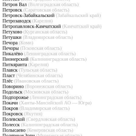
Петров Вал
(Волгоградская область)
Петровск
(Саратовская область)
Петровск-Забайкальский
(Забайкальский край)
Петрозаводск
(Карелия)
Петропавловск-Камчатский
(Камчатский край)
Петухово
(Курганская область)
Петушки
(Владимирская область)
Печора
(Коми)
Печоры
(Псковская область)
Пикалёво
(Ленинградская область)
Пионерский
(Калининградская область)
Питкяранта
(Карелия)
Плавск
(Тульская область)
Пласт
(Челябинская область)
Плёс
(Ивановская область)
Поворино
(Воронежская область)
Подольск
(Московская область)
Подпорожье
(Ленинградская область)
Покачи
(Ханты-Мансийский АО — Югра)
Покров
(Владимирская область)
Покровск
(Якутия)
Полевской
(Свердловская область)
Полесск
(Калининградская область)
Полысаево
(Кемеровская область)
Полярные Зори
(Мурманская область)