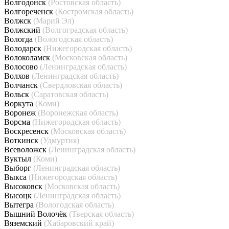
Волгодонск
(Ростовская область)
Волгореченск
(Костромская область)
Волжск
(Марий Эл)
Волжский
(Волгоградская область)
Вологда
(Вологодская область)
Володарск
(Нижегородская область)
Волоколамск
(Московская область)
Волосово
(Ленинградская область)
Волхов
(Ленинградская область)
Волчанск
(Свердловская область)
Вольск
(Саратовская область)
Воркута
(Коми)
Воронеж
(Воронежская область)
Ворсма
(Нижегородская область)
Воскресенск
(Московская область)
Воткинск
(Удмуртия)
Всеволожск
(Ленинградская область)
Вуктыл
(Коми)
Выборг
(Ленинградская область)
Выкса
(Нижегородская область)
Высоковск
(Московская область)
Высоцк
(Ленинградская область)
Вытегра
(Вологодская область)
Вышний Волочёк
(Тверская область)
Вяземский
(Хабаровский край)