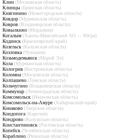
Клин
(Московская область)
Клинцы
(Брянская область)
Княгинино
(Нижегородская область)
Ковдор
(Мурманская область)
Ковров
(Владимирская область)
Ковылкино
(Мордовия)
Когалым
(Ханты-Мансийский АО — Югра)
Кодинск
(Красноярский край)
Козельск
(Калужская область)
Козловка
(Чувашия)
Козьмодемьянск
(Марий Эл)
Кола
(Мурманская область)
Кологрив
(Костромская область)
Коломна
(Московская область)
Колпашево
(Томская область)
Кольчугино
(Владимирская область)
Коммунар
(Ленинградская область)
Комсомольск
(Ивановская область)
Комсомольск-на-Амуре
(Хабаровский край)
Конаково
(Тверская область)
Кондопога
(Карелия)
Кондрово
(Калужская область)
Константиновск
(Ростовская область)
Копейск
(Челябинская область)
Кораблино
(Рязанская область)