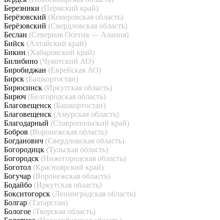
Березники
(Пермский край)
Берёзовский
(Кемеровская область)
Берёзовский
(Свердловская область)
Беслан
(Северная Осетия — Алания)
Бийск
(Алтайский край)
Бикин
(Хабаровский край)
Билибино
(Чукотский АО)
Биробиджан
(Еврейская АО)
Бирск
(Башкортостан)
Бирюсинск
(Иркутская область)
Бирюч
(Белгородская область)
Благовещенск
(Башкортостан)
Благовещенск
(Амурская область)
Благодарный
(Ставропольский край)
Бобров
(Воронежская область)
Богданович
(Свердловская область)
Богородицк
(Тульская область)
Богородск
(Нижегородская область)
Боготол
(Красноярский край)
Богучар
(Воронежская область)
Бодайбо
(Иркутская область)
Бокситогорск
(Ленинградская область)
Болгар
(Татарстан)
Бологое
(Тверская область)