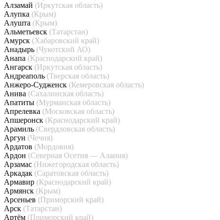
Алзамай
(Иркутская область)
Алупка
(Крым)
Алушта
(Крым)
Альметьевск
(Татарстан)
Амурск
(Хабаровский край)
Анадырь
(Чукотский АО)
Анапа
(Краснодарский край)
Ангарск
(Иркутская область)
Андреаполь
(Тверская область)
Анжеро-Судженск
(Кемеровская область)
Анива
(Сахалинская область)
Апатиты
(Мурманская область)
Апрелевка
(Московская область)
Апшеронск
(Краснодарский край)
Арамиль
(Свердловская область)
Аргун
(Чечня)
Ардатов
(Мордовия)
Ардон
(Северная Осетия — Алания)
Арзамас
(Нижегородская область)
Аркадак
(Саратовская область)
Армавир
(Краснодарский край)
Армянск
(Крым)
Арсеньев
(Приморский край)
Арск
(Татарстан)
Артём
(Приморский край)