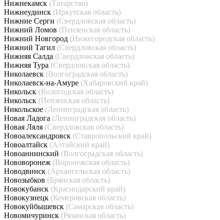
Нижнекамск
(Татарстан)
Нижнеудинск
(Иркутская область)
Нижние Серги
(Свердловская область)
Нижний Ломов
(Пензенская область)
Нижний Новгород
(Нижегородская область)
Нижний Тагил
(Свердловская область)
Нижняя Салда
(Свердловская область)
Нижняя Тура
(Свердловская область)
Николаевск
(Волгоградская область)
Николаевск-на-Амуре
(Хабаровский край)
Никольск
(Вологодская область)
Никольск
(Пензенская область)
Никольское
(Ленинградская область)
Новая Ладога
(Ленинградская область)
Новая Ляля
(Свердловская область)
Новоалександровск
(Ставропольский край)
Новоалтайск
(Алтайский край)
Новоаннинский
(Волгоградская область)
Нововоронеж
(Воронежская область)
Новодвинск
(Архангельская область)
Новозыбков
(Брянская область)
Новокубанск
(Краснодарский край)
Новокузнецк
(Кемеровская область)
Новокуйбышевск
(Самарская область)
Новомичуринск
(Рязанская область)