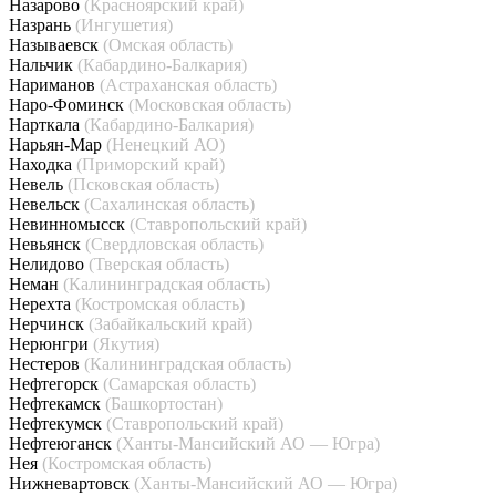
Назарово
(Красноярский край)
Назрань
(Ингушетия)
Называевск
(Омская область)
Нальчик
(Кабардино-Балкария)
Нариманов
(Астраханская область)
Наро-Фоминск
(Московская область)
Нарткала
(Кабардино-Балкария)
Нарьян-Мар
(Ненецкий АО)
Находка
(Приморский край)
Невель
(Псковская область)
Невельск
(Сахалинская область)
Невинномысск
(Ставропольский край)
Невьянск
(Свердловская область)
Нелидово
(Тверская область)
Неман
(Калининградская область)
Нерехта
(Костромская область)
Нерчинск
(Забайкальский край)
Нерюнгри
(Якутия)
Нестеров
(Калининградская область)
Нефтегорск
(Самарская область)
Нефтекамск
(Башкортостан)
Нефтекумск
(Ставропольский край)
Нефтеюганск
(Ханты-Мансийский АО — Югра)
Нея
(Костромская область)
Нижневартовск
(Ханты-Мансийский АО — Югра)