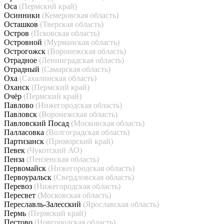
Оса
(Пермский край)
Осинники
(Кемеровская область)
Осташков
(Тверская область)
Остров
(Псковская область)
Островной
(Мурманская область)
Острогожск
(Воронежская область)
Отрадное
(Ленинградская область)
Отрадный
(Самарская область)
Оха
(Сахалинская область)
Оханск
(Пермский край)
Очёр
(Пермский край)
Павлово
(Нижегородская область)
Павловск
(Воронежская область)
Павловский Посад
(Московская область)
Палласовка
(Волгоградская область)
Партизанск
(Приморский край)
Певек
(Чукотский АО)
Пенза
(Пензенская область)
Первомайск
(Нижегородская область)
Первоуральск
(Свердловская область)
Перевоз
(Нижегородская область)
Пересвет
(Московская область)
Переславль-Залесский
(Ярославская область)
Пермь
(Пермский край)
Пестово
(Новгородская область)