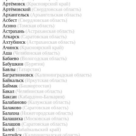
Артёмовск
(Красноярский край)
Артёмовский
(Свердловская область)
Архангельск
(Архангельская область)
Асбест
(Свердловская область)
Асино
(Томская область)
Астрахань
(Астраханская область)
Аткарск
(Саратовская область)
Ахтубинск
(Астраханская область)
Ачинск
(Красноярский край)
Аша
(Челябинская область)
Бабаево
(Вологодская область)
Бабушкин
(Бурятия)
Бавлы
(Татарстан)
Багратионовск
(Калининградская область)
Байкальск
(Иркутская область)
Баймак
(Башкортостан)
Бакал
(Челябинская область)
Баксан
(Кабардино-Балкария)
Балабаново
(Калужская область)
Балаково
(Саратовская область)
Балахна
(Нижегородская область)
Балашиха
(Московская область)
Балашов
(Саратовская область)
Балей
(Забайкальский край)
Балтийск
(Калининградская область)