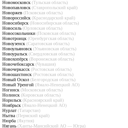
Новомосковск
(Тульская область)
Новопавловск
(Ставропольский край)
Новоржев
(Псковская область)
Новороссийск
(Краснодарский край)
Новосибирск
(Новосибирская область)
Новосиль
(Орловская область)
Новосокольники
(Псковская область)
Новотроицк
(Оренбургская область)
Новоузенск
(Саратовская область)
Новоульяновск
(Ульяновская область)
Новоуральск
(Свердловская область)
Новохопёрск
(Воронежская область)
Новочебоксарск
(Чувашия)
Новочеркасск
(Ростовская область)
Новошахтинск
(Ростовская область)
Новый Оскол
(Белгородская область)
Новый Уренгой
(Ямало-Ненецкий АО)
Ногинск
(Московская область)
Нолинск
(Кировская область)
Норильск
(Красноярский край)
Ноябрьск
(Ямало-Ненецкий АО)
Нурлат
(Татарстан)
Нытва
(Пермский край)
Нюрба
(Якутия)
Нягань
(Ханты-Мансийский АО — Югра)