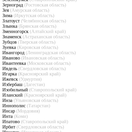
Зерноград
(Ростовская область)
Зея
(Амурская область)
Зима
(Иркутская область)
Златоуст
(Челябинская область)
Злынка
(Брянская область)
Змеиногорск
(Алтайский край)
Знаменск
(Астраханская область)
Зубцов
(Тверская область)
Зуевка
(Кировская область)
Ивангород
(Ленинградская область)
Иваново
(Ивановская область)
Ивантеевка
(Московская область)
Ивдель
(Свердловская область)
Игарка
(Красноярский край)
Ижевск
(Удмуртия)
Избербаш
(Дагестан)
Изобильный
(Ставропольский край)
Иланский
(Красноярский край)
Инза
(Ульяновская область)
Иннополис
(Татарстан)
Инсар
(Мордовия)
Инта
(Коми)
Ипатово
(Ставропольский край)
Ирбит
(Свердловская область)