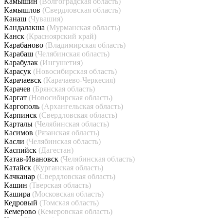
Камышин
(Волгоградская область)
Камышлов
(Свердловская область)
Канаш
(Чувашия)
Кандалакша
(Мурманская область)
Канск
(Красноярский край)
Карабаново
(Владимирская область)
Карабаш
(Челябинская область)
Карабулак
(Ингушетия)
Карасук
(Новосибирская область)
Карачаевск
(Карачаево-Черкесия)
Карачев
(Брянская область)
Каргат
(Новосибирская область)
Каргополь
(Архангельская область)
Карпинск
(Свердловская область)
Карталы
(Челябинская область)
Касимов
(Рязанская область)
Касли
(Челябинская область)
Каспийск
(Дагестан)
Катав-Ивановск
(Челябинская область)
Катайск
(Курганская область)
Качканар
(Свердловская область)
Кашин
(Тверская область)
Кашира
(Московская область)
Кедровый
(Томская область)
Кемерово
(Кемеровская область)