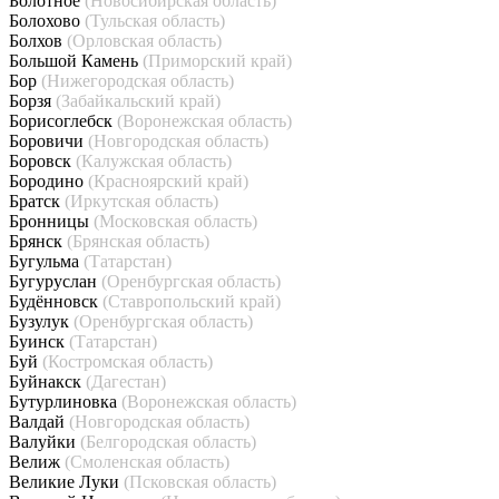
Болотное
(Новосибирская область)
Болохово
(Тульская область)
Болхов
(Орловская область)
Большой Камень
(Приморский край)
Бор
(Нижегородская область)
Борзя
(Забайкальский край)
Борисоглебск
(Воронежская область)
Боровичи
(Новгородская область)
Боровск
(Калужская область)
Бородино
(Красноярский край)
Братск
(Иркутская область)
Бронницы
(Московская область)
Брянск
(Брянская область)
Бугульма
(Татарстан)
Бугуруслан
(Оренбургская область)
Будённовск
(Ставропольский край)
Бузулук
(Оренбургская область)
Буинск
(Татарстан)
Буй
(Костромская область)
Буйнакск
(Дагестан)
Бутурлиновка
(Воронежская область)
Валдай
(Новгородская область)
Валуйки
(Белгородская область)
Велиж
(Смоленская область)
Великие Луки
(Псковская область)