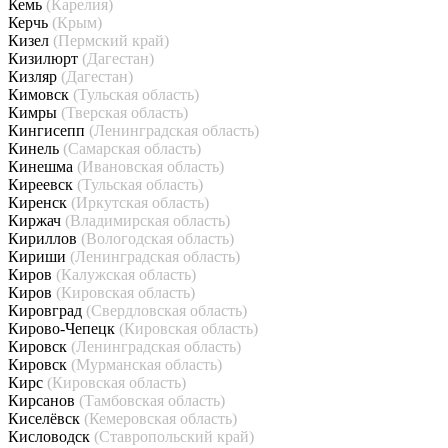
Кемь
(Карелия)
Керчь
(Крым)
Кизел
(Пермский край)
Кизилюрт
(Дагестан)
Кизляр
(Дагестан)
Кимовск
(Тульская область)
Кимры
(Тверская область)
Кингисепп
(Ленинградская область)
Кинель
(Самарская область)
Кинешма
(Ивановская область)
Киреевск
(Тульская область)
Киренск
(Иркутская область)
Киржач
(Владимирская область)
Кириллов
(Вологодская область)
Кириши
(Ленинградская область)
Киров
(Калужская область)
Киров
(Кировская область)
Кировград
(Свердловская область)
Кирово-Чепецк
(Кировская область)
Кировск
(Ленинградская область)
Кировск
(Мурманская область)
Кирс
(Кировская область)
Кирсанов
(Тамбовская область)
Киселёвск
(Кемеровская область)
Кисловодск
(Ставропольский край)