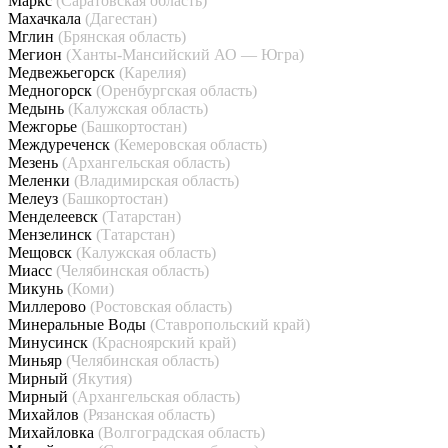
Маркс
(Саратовская область)
Махачкала
(Дагестан)
Мглин
(Брянская область)
Мегион
(Ханты-Мансийский АО — Югра)
Медвежьегорск
(Карелия)
Медногорск
(Оренбургская область)
Медынь
(Калужская область)
Межгорье
(Башкортостан)
Междуреченск
(Кемеровская область)
Мезень
(Архангельская область)
Меленки
(Владимирская область)
Мелеуз
(Башкортостан)
Менделеевск
(Татарстан)
Мензелинск
(Татарстан)
Мещовск
(Калужская область)
Миасс
(Челябинская область)
Микунь
(Коми)
Миллерово
(Ростовская область)
Минеральные Воды
(Ставропольский край)
Минусинск
(Красноярский край)
Миньяр
(Челябинская область)
Мирный
(Якутия)
Мирный
(Архангельская область)
Михайлов
(Рязанская область)
Михайловка
(Волгоградская область)