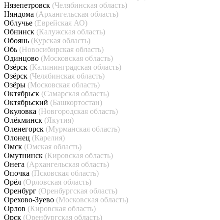
Нязепетровск
(Челябинская область)
Няндома
(Архангельская область)
Облучье
(Еврейская АО)
Обнинск
(Калужская область)
Обоянь
(Курская область)
Обь
(Новосибирская область)
Одинцово
(Московская область)
Озёрск
(Калининградская область)
Озёрск
(Челябинская область)
Озёры
(Московская область)
Октябрьск
(Самарская область)
Октябрьский
(Башкортостан)
Окуловка
(Новгородская область)
Олёкминск
(Якутия)
Оленегорск
(Мурманская область)
Олонец
(Карелия)
Омск
(Омская область)
Омутнинск
(Кировская область)
Онега
(Архангельская область)
Опочка
(Псковская область)
Орёл
(Орловская область)
Оренбург
(Оренбургская область)
Орехово-Зуево
(Московская область)
Орлов
(Кировская область)
Орск
(Оренбургская область)