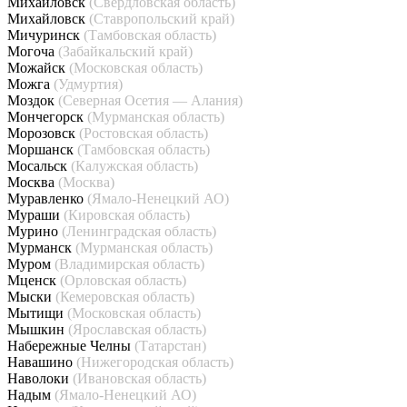
Михайловск
(Свердловская область)
Михайловск
(Ставропольский край)
Мичуринск
(Тамбовская область)
Могоча
(Забайкальский край)
Можайск
(Московская область)
Можга
(Удмуртия)
Моздок
(Северная Осетия — Алания)
Мончегорск
(Мурманская область)
Морозовск
(Ростовская область)
Моршанск
(Тамбовская область)
Мосальск
(Калужская область)
Москва
(Москва)
Муравленко
(Ямало-Ненецкий АО)
Мураши
(Кировская область)
Мурино
(Ленинградская область)
Мурманск
(Мурманская область)
Муром
(Владимирская область)
Мценск
(Орловская область)
Мыски
(Кемеровская область)
Мытищи
(Московская область)
Мышкин
(Ярославская область)
Набережные Челны
(Татарстан)
Навашино
(Нижегородская область)
Наволоки
(Ивановская область)
Надым
(Ямало-Ненецкий АО)