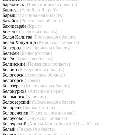
Барабинск
(Новосибирская область)
Барнаул
(Алтайский край)
Барыш
(Ульяновская область)
Батайск
(Ростовская область)
Бахчисарай
(Крым)
Бежецк
(Тверская область)
Белая Калитва
(Ростовская область)
Белая Холуница
(Кировская область)
Белгород
(Белгородская область)
Белебей
(Башкортостан)
Белёв
(Тульская область)
Белинский
(Пензенская область)
Белово
(Кемеровская область)
Белогорск
(Амурская область)
Белогорск
(Крым)
Белозерск
(Вологодская область)
Белокуриха
(Алтайский край)
Беломорск
(Карелия)
Белоозёрский
(Московская область)
Белорецк
(Башкортостан)
Белореченск
(Краснодарский край)
Белоусово
(Калужская область)
Белоярский
(Ханты-Мансийский АО — Югра)
Белый
(Тверская область)
Бердск
(Новосибирская область)