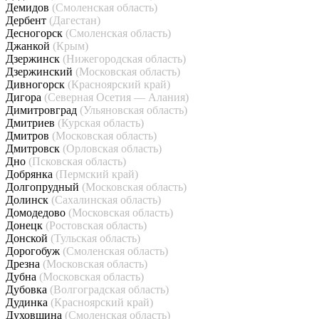
Демидов
(Смоленская область)
Дербент
(Дагестан)
Десногорск
(Смоленская область)
Джанкой
(Крым)
Дзержинск
(Нижегородская область)
Дзержинский
(Московская область)
Дивногорск
(Красноярский край)
Дигора
(Северная Осетия — Алания)
Димитровград
(Ульяновская область)
Дмитриев
(Курская область)
Дмитров
(Московская область)
Дмитровск
(Орловская область)
Дно
(Псковская область)
Добрянка
(Пермский край)
Долгопрудный
(Московская область)
Долинск
(Сахалинская область)
Домодедово
(Московская область)
Донецк
(Ростовская область)
Донской
(Тульская область)
Дорогобуж
(Смоленская область)
Дрезна
(Московская область)
Дубна
(Московская область)
Дубовка
(Волгоградская область)
Дудинка
(Красноярский край)
Духовщина
(Смоленская область)