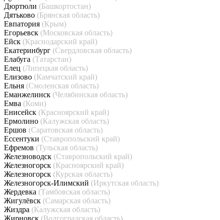
Дюртюли
(Башкортостан)
Дятьково
(Брянская область)
Евпатория
(Крым)
Егорьевск
(Московская область)
Ейск
(Краснодарский край)
Екатеринбург
(Свердловская область)
Елабуга
(Татарстан)
Елец
(Липецкая область)
Елизово
(Камчатский край)
Ельня
(Смоленская область)
Еманжелинск
(Челябинская область)
Емва
(Коми)
Енисейск
(Красноярский край)
Ермолино
(Калужская область)
Ершов
(Саратовская область)
Ессентуки
(Ставропольский край)
Ефремов
(Тульская область)
Железноводск
(Ставропольский край)
Железногорск
(Красноярский край)
Железногорск
(Курская область)
Железногорск-Илимский
(Иркутская область)
Жердевка
(Тамбовская область)
Жигулёвск
(Самарская область)
Жиздра
(Калужская область)
Жирновск
(Волгоградская область)