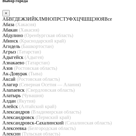
Выбор города
×
А
Б
В
Г
Д
Е
Ж
З
И
Й
К
Л
М
Н
О
П
Р
С
Т
У
Ф
Х
Ц
Ч
Ш
Щ
Э
Ю
Я
Все
Абаза
(Хакасия)
Абакан
(Хакасия)
Абдулино
(Оренбургская область)
Абинск
(Краснодарский край)
Агидель
(Башкортостан)
Агрыз
(Татарстан)
Адыгейск
(Адыгея)
Азнакаево
(Татарстан)
Азов
(Ростовская область)
Ак-Довурак
(Тыва)
Аксай
(Ростовская область)
Алагир
(Северная Осетия — Алания)
Алапаевск
(Свердловская область)
Алатырь
(Чувашия)
Алдан
(Якутия)
Алейск
(Алтайский край)
Александров
(Владимирская область)
Александровск
(Пермский край)
Александровск-Сахалинский
(Сахалинская область)
Алексеевка
(Белгородская область)
Алексин
(Тульская область)