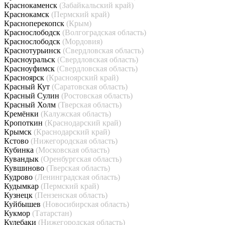
Краснокаменск
(Забайкальский край)
Краснокамск
(Пермский край)
Красноперекопск
(Крым)
Краснослободск
(Волгоградская область)
Краснослободск
(Мордовия)
Краснотурьинск
(Свердловская область)
Красноуральск
(Свердловская область)
Красноуфимск
(Свердловская область)
Красноярск
(Красноярский край)
Красный Кут
(Саратовская область)
Красный Сулин
(Ростовская область)
Красный Холм
(Тверская область)
Кремёнки
(Калужская область)
Кропоткин
(Краснодарский край)
Крымск
(Краснодарский край)
Кстово
(Нижегородская область)
Кубинка
(Московская область)
Кувандык
(Оренбургская область)
Кувшиново
(Тверская область)
Кудрово
(Ленинградская область)
Кудымкар
(Пермский край)
Кузнецк
(Пензенская область)
Куйбышев
(Новосибирская область)
Кукмор
(Татарстан)
Кулебаки
(Нижегородская область)