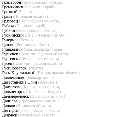
Грайворон
(Белгородская область)
Гремячинск
(Пермский край)
Грозный
(Чечня)
Грязи
(Липецкая область)
Грязовец
(Вологодская область)
Губаха
(Пермский край)
Губкин
(Белгородская область)
Губкинский
(Ямало-Ненецкий АО)
Гудермес
(Чечня)
Гуково
(Ростовская область)
Гулькевичи
(Краснодарский край)
Гурьевск
(Калининградская область)
Гурьевск
(Кемеровская область)
Гусев
(Калининградская область)
Гусиноозёрск
(Бурятия)
Гусь-Хрустальный
(Владимирская область)
Давлеканово
(Башкортостан)
Дагестанские Огни
(Дагестан)
Далматово
(Курганская область)
Дальнегорск
(Приморский край)
Дальнереченск
(Приморский край)
Данилов
(Ярославская область)
Данков
(Липецкая область)
Дегтярск
(Свердловская область)
Дедовск
(Московская область)