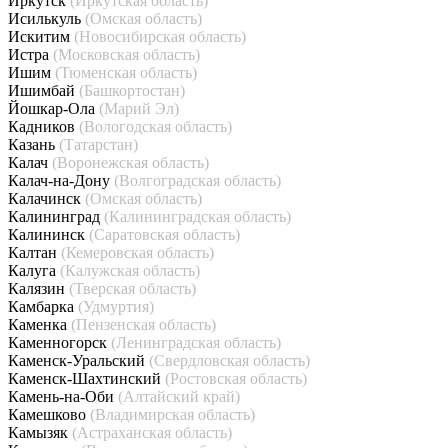
Иркутск
(Иркутская область)
Исилькуль
(Омская область)
Искитим
(Новосибирская область)
Истра
(Московская область)
Ишим
(Тюменская область)
Ишимбай
(Башкортостан)
Йошкар-Ола
(Марий Эл)
Кадников
(Вологодская область)
Казань
(Татарстан)
Калач
(Воронежская область)
Калач-на-Дону
(Волгоградская область)
Калачинск
(Омская область)
Калининград
(Калининградская область)
Калининск
(Саратовская область)
Калтан
(Кемеровская область)
Калуга
(Калужская область)
Калязин
(Тверская область)
Камбарка
(Удмуртия)
Каменка
(Пензенская область)
Каменногорск
(Ленинградская область)
Каменск-Уральский
(Свердловская область)
Каменск-Шахтинский
(Ростовская область)
Камень-на-Оби
(Алтайский край)
Камешково
(Владимирская область)
Камызяк
(Астраханская область)