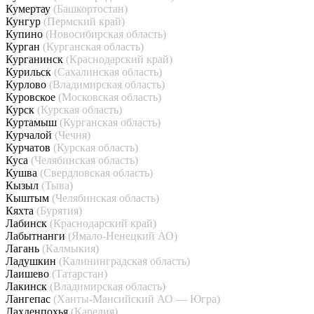
Кумертау
(Башкортостан)
Кунгур
(Пермский край)
Купино
(Новосибирская область)
Курган
(Курганская область)
Курганинск
(Краснодарский край)
Курильск
(Сахалинская область)
Курлово
(Владимирская область)
Куровское
(Московская область)
Курск
(Курская область)
Куртамыш
(Курганская область)
Курчалой
(Чечня)
Курчатов
(Курская область)
Куса
(Челябинская область)
Кушва
(Свердловская область)
Кызыл
(Тыва)
Кыштым
(Челябинская область)
Кяхта
(Бурятия)
Лабинск
(Краснодарский край)
Лабытнанги
(Ямало-Ненецкий АО)
Лагань
(Калмыкия)
Ладушкин
(Калининградская область)
Лаишево
(Татарстан)
Лакинск
(Владимирская область)
Лангепас
(Ханты-Мансийский АО — Югра)
Лахденпохья
(Карелия)