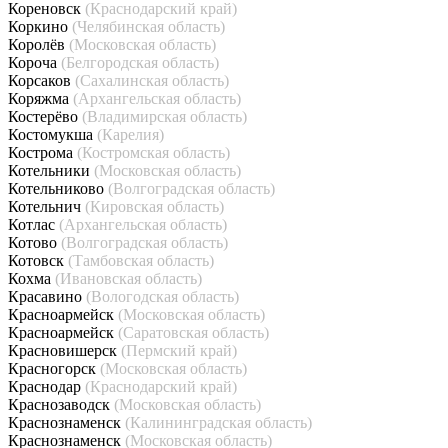
Кореновск
(Краснодарский край)
Коркино
(Челябинская область)
Королёв
(Московская область)
Короча
(Белгородская область)
Корсаков
(Сахалинская область)
Коряжма
(Архангельская область)
Костерёво
(Владимирская область)
Костомукша
(Карелия)
Кострома
(Костромская область)
Котельники
(Московская область)
Котельниково
(Волгоградская область)
Котельнич
(Кировская область)
Котлас
(Архангельская область)
Котово
(Волгоградская область)
Котовск
(Тамбовская область)
Кохма
(Ивановская область)
Красавино
(Вологодская область)
Красноармейск
(Московская область)
Красноармейск
(Саратовская область)
Красновишерск
(Пермский край)
Красногорск
(Московская область)
Краснодар
(Краснодарский край)
Краснозаводск
(Московская область)
Краснознаменск
(Калининградская область)
Краснознаменск
(Московская область)