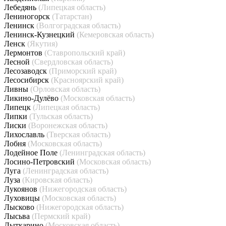
Лебедянь
(Липецкая область)
Лениногорск
(Татарстан)
Ленинск
(Волгоградская область)
Ленинск-Кузнецкий
(Кемеровская область)
Ленск
(Якутия)
Лермонтов
(Ставропольский край)
Лесной
(Свердловская область)
Лесозаводск
(Приморский край)
Лесосибирск
(Красноярский край)
Ливны
(Орловская область)
Ликино-Дулёво
(Московская область)
Липецк
(Липецкая область)
Липки
(Тульская область)
Лиски
(Воронежская область)
Лихославль
(Тверская область)
Лобня
(Московская область)
Лодейное Поле
(Ленинградская область)
Лосино-Петровский
(Московская область)
Луга
(Ленинградская область)
Луза
(Кировская область)
Лукоянов
(Нижегородская область)
Луховицы
(Московская область)
Лысково
(Нижегородская область)
Лысьва
(Пермский край)
Лыткарино
(Московская область)