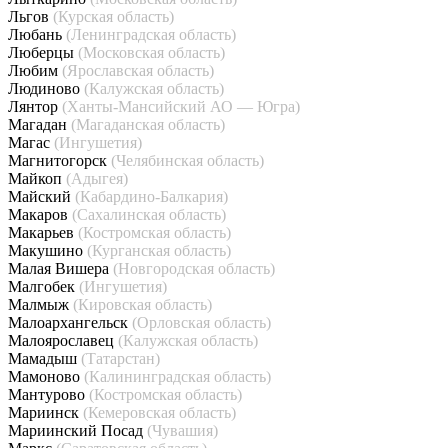
Льгов
(Курская область)
Любань
(Ленинградская область)
Люберцы
(Московская область)
Любим
(Ярославская область)
Людиново
(Калужская область)
Лянтор
(Ханты-Мансийский АО — Югра)
Магадан
(Магаданская область)
Магас
(Ингушетия)
Магнитогорск
(Челябинская область)
Майкоп
(Адыгея)
Майский
(Кабардино-Балкария)
Макаров
(Сахалинская область)
Макарьев
(Костромская область)
Макушино
(Курганская область)
Малая Вишера
(Новгородская область)
Малгобек
(Ингушетия)
Малмыж
(Кировская область)
Малоархангельск
(Орловская область)
Малоярославец
(Калужская область)
Мамадыш
(Татарстан)
Мамоново
(Калининградская область)
Мантурово
(Костромская область)
Мариинск
(Кемеровская область)
Мариинский Посад
(Чувашия)