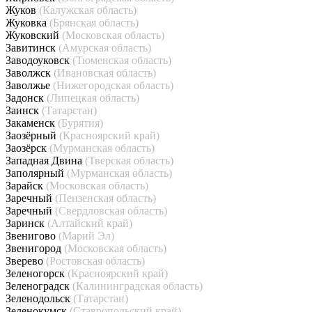
Жуков
(Калужская область)
Жуковка
(Брянская область)
Жуковский
(Московская область)
Завитинск
(Амурская область)
Заводоуковск
(Тюменская область)
Заволжск
(Ивановская область)
Заволжье
(Нижегородская область)
Задонск
(Липецкая область)
Заинск
(Татарстан)
Закаменск
(Бурятия)
Заозёрный
(Красноярский край)
Заозёрск
(Мурманская область)
Западная Двина
(Тверская область)
Заполярный
(Мурманская область)
Зарайск
(Московская область)
Заречный
(Пензенская область)
Заречный
(Свердловская область)
Заринск
(Алтайский край)
Звенигово
(Марий Эл)
Звенигород
(Московская область)
Зверево
(Ростовская область)
Зеленогорск
(Красноярский край)
Зеленоградск
(Калининградская область)
Зеленодольск
(Татарстан)
Зеленокумск
(Ставропольский край)