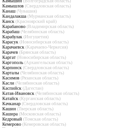
Камышин
(Волгоградская область)
Камышлов
(Свердловская область)
Канаш
(Чувашия)
Кандалакша
(Мурманская область)
Канск
(Красноярский край)
Карабаново
(Владимирская область)
Карабаш
(Челябинская область)
Карабулак
(Ингушетия)
Карасук
(Новосибирская область)
Карачаевск
(Карачаево-Черкесия)
Карачев
(Брянская область)
Каргат
(Новосибирская область)
Каргополь
(Архангельская область)
Карпинск
(Свердловская область)
Карталы
(Челябинская область)
Касимов
(Рязанская область)
Касли
(Челябинская область)
Каспийск
(Дагестан)
Катав-Ивановск
(Челябинская область)
Катайск
(Курганская область)
Качканар
(Свердловская область)
Кашин
(Тверская область)
Кашира
(Московская область)
Кедровый
(Томская область)
Кемерово
(Кемеровская область)