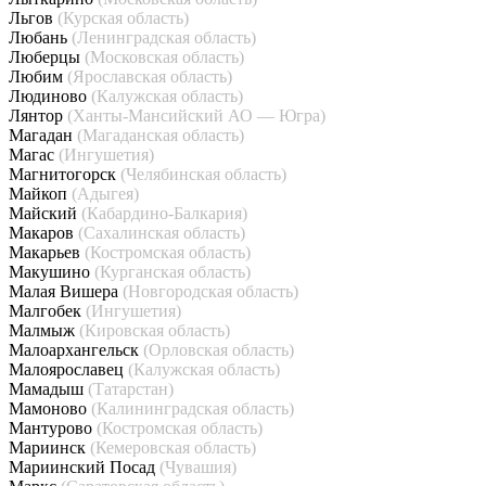
Льгов
(Курская область)
Любань
(Ленинградская область)
Люберцы
(Московская область)
Любим
(Ярославская область)
Людиново
(Калужская область)
Лянтор
(Ханты-Мансийский АО — Югра)
Магадан
(Магаданская область)
Магас
(Ингушетия)
Магнитогорск
(Челябинская область)
Майкоп
(Адыгея)
Майский
(Кабардино-Балкария)
Макаров
(Сахалинская область)
Макарьев
(Костромская область)
Макушино
(Курганская область)
Малая Вишера
(Новгородская область)
Малгобек
(Ингушетия)
Малмыж
(Кировская область)
Малоархангельск
(Орловская область)
Малоярославец
(Калужская область)
Мамадыш
(Татарстан)
Мамоново
(Калининградская область)
Мантурово
(Костромская область)
Мариинск
(Кемеровская область)
Мариинский Посад
(Чувашия)