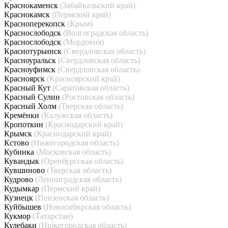
Краснокаменск
(Забайкальский край)
Краснокамск
(Пермский край)
Красноперекопск
(Крым)
Краснослободск
(Волгоградская область)
Краснослободск
(Мордовия)
Краснотурьинск
(Свердловская область)
Красноуральск
(Свердловская область)
Красноуфимск
(Свердловская область)
Красноярск
(Красноярский край)
Красный Кут
(Саратовская область)
Красный Сулин
(Ростовская область)
Красный Холм
(Тверская область)
Кремёнки
(Калужская область)
Кропоткин
(Краснодарский край)
Крымск
(Краснодарский край)
Кстово
(Нижегородская область)
Кубинка
(Московская область)
Кувандык
(Оренбургская область)
Кувшиново
(Тверская область)
Кудрово
(Ленинградская область)
Кудымкар
(Пермский край)
Кузнецк
(Пензенская область)
Куйбышев
(Новосибирская область)
Кукмор
(Татарстан)
Кулебаки
(Нижегородская область)