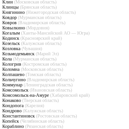
Клин
(Московская область)
Клинцы
(Брянская область)
Княгинино
(Нижегородская область)
Ковдор
(Мурманская область)
Ковров
(Владимирская область)
Ковылкино
(Мордовия)
Когалым
(Ханты-Мансийский АО — Югра)
Кодинск
(Красноярский край)
Козельск
(Калужская область)
Козловка
(Чувашия)
Козьмодемьянск
(Марий Эл)
Кола
(Мурманская область)
Кологрив
(Костромская область)
Коломна
(Московская область)
Колпашево
(Томская область)
Кольчугино
(Владимирская область)
Коммунар
(Ленинградская область)
Комсомольск
(Ивановская область)
Комсомольск-на-Амуре
(Хабаровский край)
Конаково
(Тверская область)
Кондопога
(Карелия)
Кондрово
(Калужская область)
Константиновск
(Ростовская область)
Копейск
(Челябинская область)
Кораблино
(Рязанская область)