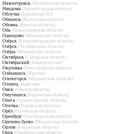
Нязепетровск
(Челябинская область)
Няндома
(Архангельская область)
Облучье
(Еврейская АО)
Обнинск
(Калужская область)
Обоянь
(Курская область)
Обь
(Новосибирская область)
Одинцово
(Московская область)
Озёрск
(Калининградская область)
Озёрск
(Челябинская область)
Озёры
(Московская область)
Октябрьск
(Самарская область)
Октябрьский
(Башкортостан)
Окуловка
(Новгородская область)
Олёкминск
(Якутия)
Оленегорск
(Мурманская область)
Олонец
(Карелия)
Омск
(Омская область)
Омутнинск
(Кировская область)
Онега
(Архангельская область)
Опочка
(Псковская область)
Орёл
(Орловская область)
Оренбург
(Оренбургская область)
Орехово-Зуево
(Московская область)
Орлов
(Кировская область)
Орск
(Оренбургская область)