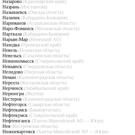
Назарово
(Красноярский край)
Назрань
(Ингушетия)
Называевск
(Омская область)
Нальчик
(Кабардино-Балкария)
Нариманов
(Астраханская область)
Наро-Фоминск
(Московская область)
Нарткала
(Кабардино-Балкария)
Нарьян-Мар
(Ненецкий АО)
Находка
(Приморский край)
Невель
(Псковская область)
Невельск
(Сахалинская область)
Невинномысск
(Ставропольский край)
Невьянск
(Свердловская область)
Нелидово
(Тверская область)
Неман
(Калининградская область)
Нерехта
(Костромская область)
Нерчинск
(Забайкальский край)
Нерюнгри
(Якутия)
Нестеров
(Калининградская область)
Нефтегорск
(Самарская область)
Нефтекамск
(Башкортостан)
Нефтекумск
(Ставропольский край)
Нефтеюганск
(Ханты-Мансийский АО — Югра)
Нея
(Костромская область)
Нижневартовск
(Ханты-Мансийский АО — Югра)