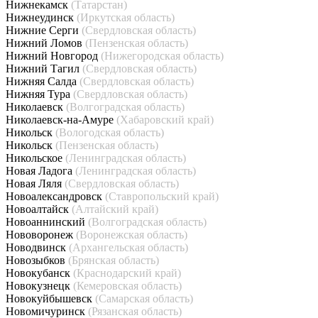
Нижнекамск
(Татарстан)
Нижнеудинск
(Иркутская область)
Нижние Серги
(Свердловская область)
Нижний Ломов
(Пензенская область)
Нижний Новгород
(Нижегородская область)
Нижний Тагил
(Свердловская область)
Нижняя Салда
(Свердловская область)
Нижняя Тура
(Свердловская область)
Николаевск
(Волгоградская область)
Николаевск-на-Амуре
(Хабаровский край)
Никольск
(Вологодская область)
Никольск
(Пензенская область)
Никольское
(Ленинградская область)
Новая Ладога
(Ленинградская область)
Новая Ляля
(Свердловская область)
Новоалександровск
(Ставропольский край)
Новоалтайск
(Алтайский край)
Новоаннинский
(Волгоградская область)
Нововоронеж
(Воронежская область)
Новодвинск
(Архангельская область)
Новозыбков
(Брянская область)
Новокубанск
(Краснодарский край)
Новокузнецк
(Кемеровская область)
Новокуйбышевск
(Самарская область)
Новомичуринск
(Рязанская область)