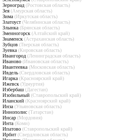
Зерноград
(Ростовская область)
Зея
(Амурская область)
Зима
(Иркутская область)
Златоуст
(Челябинская область)
Злынка
(Брянская область)
Змеиногорск
(Алтайский край)
Знаменск
(Астраханская область)
Зубцов
(Тверская область)
Зуевка
(Кировская область)
Ивангород
(Ленинградская область)
Иваново
(Ивановская область)
Ивантеевка
(Московская область)
Ивдель
(Свердловская область)
Игарка
(Красноярский край)
Ижевск
(Удмуртия)
Избербаш
(Дагестан)
Изобильный
(Ставропольский край)
Иланский
(Красноярский край)
Инза
(Ульяновская область)
Иннополис
(Татарстан)
Инсар
(Мордовия)
Инта
(Коми)
Ипатово
(Ставропольский край)
Ирбит
(Свердловская область)