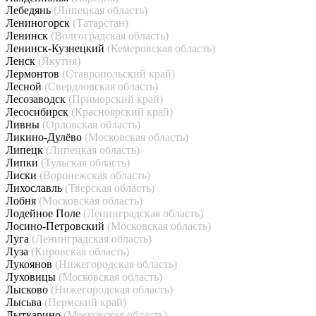
Лебедянь
(Липецкая область)
Лениногорск
(Татарстан)
Ленинск
(Волгоградская область)
Ленинск-Кузнецкий
(Кемеровская область)
Ленск
(Якутия)
Лермонтов
(Ставропольский край)
Лесной
(Свердловская область)
Лесозаводск
(Приморский край)
Лесосибирск
(Красноярский край)
Ливны
(Орловская область)
Ликино-Дулёво
(Московская область)
Липецк
(Липецкая область)
Липки
(Тульская область)
Лиски
(Воронежская область)
Лихославль
(Тверская область)
Лобня
(Московская область)
Лодейное Поле
(Ленинградская область)
Лосино-Петровский
(Московская область)
Луга
(Ленинградская область)
Луза
(Кировская область)
Лукоянов
(Нижегородская область)
Луховицы
(Московская область)
Лысково
(Нижегородская область)
Лысьва
(Пермский край)
Лыткарино
(Московская область)