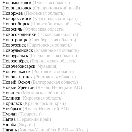
Новомосковск
(Тульская область)
Новопавловск
(Ставропольский край)
Новоржев
(Псковская область)
Новороссийск
(Краснодарский край)
Новосибирск
(Новосибирская область)
Новосиль
(Орловская область)
Новосокольники
(Псковская область)
Новотроицк
(Оренбургская область)
Новоузенск
(Саратовская область)
Новоульяновск
(Ульяновская область)
Новоуральск
(Свердловская область)
Новохопёрск
(Воронежская область)
Новочебоксарск
(Чувашия)
Новочеркасск
(Ростовская область)
Новошахтинск
(Ростовская область)
Новый Оскол
(Белгородская область)
Новый Уренгой
(Ямало-Ненецкий АО)
Ногинск
(Московская область)
Нолинск
(Кировская область)
Норильск
(Красноярский край)
Ноябрьск
(Ямало-Ненецкий АО)
Нурлат
(Татарстан)
Нытва
(Пермский край)
Нюрба
(Якутия)
Нягань
(Ханты-Мансийский АО — Югра)