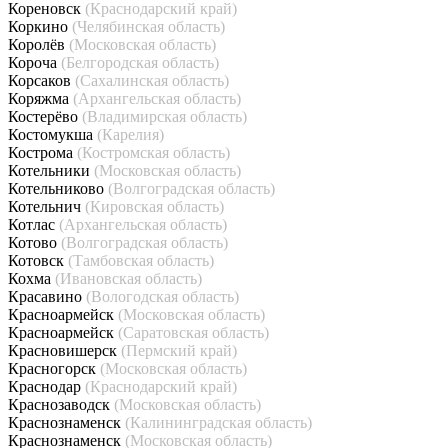
Кореновск
(Краснодарский край)
Коркино
(Челябинская область)
Королёв
(Московская область)
Короча
(Белгородская область)
Корсаков
(Сахалинская область)
Коряжма
(Архангельская область)
Костерёво
(Владимирская область)
Костомукша
(Карелия)
Кострома
(Костромская область)
Котельники
(Московская область)
Котельниково
(Волгоградская область)
Котельнич
(Кировская область)
Котлас
(Архангельская область)
Котово
(Волгоградская область)
Котовск
(Тамбовская область)
Кохма
(Ивановская область)
Красавино
(Вологодская область)
Красноармейск
(Московская область)
Красноармейск
(Саратовская область)
Красновишерск
(Пермский край)
Красногорск
(Московская область)
Краснодар
(Краснодарский край)
Краснозаводск
(Московская область)
Краснознаменск
(Калининградская область)
Краснознаменск
(Московская область)