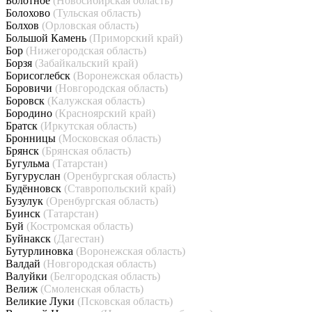
Болотное
(Новосибирская область)
Болохово
(Тульская область)
Болхов
(Орловская область)
Большой Камень
(Приморский край)
Бор
(Нижегородская область)
Борзя
(Забайкальский край)
Борисоглебск
(Воронежская область)
Боровичи
(Новгородская область)
Боровск
(Калужская область)
Бородино
(Красноярский край)
Братск
(Иркутская область)
Бронницы
(Московская область)
Брянск
(Брянская область)
Бугульма
(Татарстан)
Бугуруслан
(Оренбургская область)
Будённовск
(Ставропольский край)
Бузулук
(Оренбургская область)
Буинск
(Татарстан)
Буй
(Костромская область)
Буйнакск
(Дагестан)
Бутурлиновка
(Воронежская область)
Валдай
(Новгородская область)
Валуйки
(Белгородская область)
Велиж
(Смоленская область)
Великие Луки
(Псковская область)