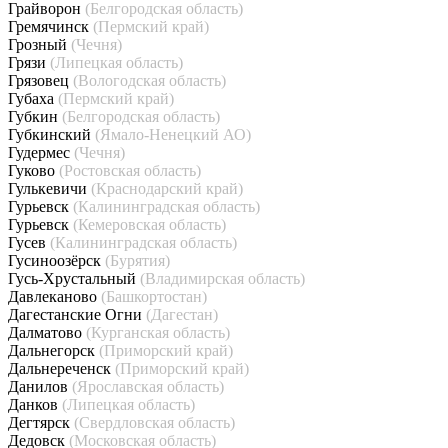
Грайворон
(Белгородская область)
Гремячинск
(Пермский край)
Грозный
(Чечня)
Грязи
(Липецкая область)
Грязовец
(Вологодская область)
Губаха
(Пермский край)
Губкин
(Белгородская область)
Губкинский
(Ямало-Ненецкий АО)
Гудермес
(Чечня)
Гуково
(Ростовская область)
Гулькевичи
(Краснодарский край)
Гурьевск
(Калининградская область)
Гурьевск
(Кемеровская область)
Гусев
(Калининградская область)
Гусиноозёрск
(Бурятия)
Гусь-Хрустальный
(Владимирская область)
Давлеканово
(Башкортостан)
Дагестанские Огни
(Дагестан)
Далматово
(Курганская область)
Дальнегорск
(Приморский край)
Дальнереченск
(Приморский край)
Данилов
(Ярославская область)
Данков
(Липецкая область)
Дегтярск
(Свердловская область)
Дедовск
(Московская область)