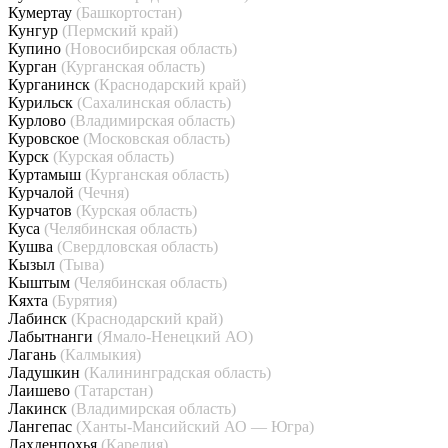
Кумертау
(Башкортостан)
Кунгур
(Пермский край)
Купино
(Новосибирская область)
Курган
(Курганская область)
Курганинск
(Краснодарский край)
Курильск
(Сахалинская область)
Курлово
(Владимирская область)
Куровское
(Московская область)
Курск
(Курская область)
Куртамыш
(Курганская область)
Курчалой
(Чечня)
Курчатов
(Курская область)
Куса
(Челябинская область)
Кушва
(Свердловская область)
Кызыл
(Тыва)
Кыштым
(Челябинская область)
Кяхта
(Бурятия)
Лабинск
(Краснодарский край)
Лабытнанги
(Ямало-Ненецкий АО)
Лагань
(Калмыкия)
Ладушкин
(Калининградская область)
Лаишево
(Татарстан)
Лакинск
(Владимирская область)
Лангепас
(Ханты-Мансийский АО — Югра)
Лахденпохья
(Карелия)