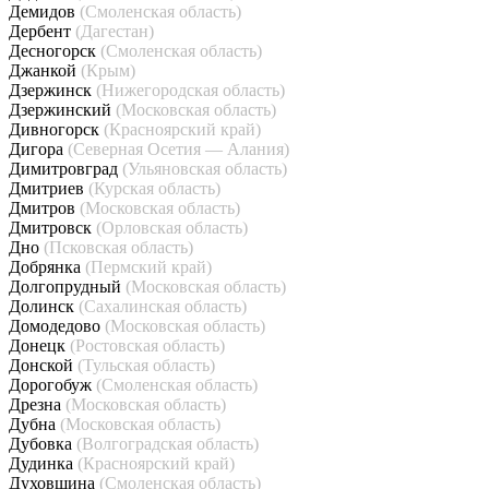
Демидов
(Смоленская область)
Дербент
(Дагестан)
Десногорск
(Смоленская область)
Джанкой
(Крым)
Дзержинск
(Нижегородская область)
Дзержинский
(Московская область)
Дивногорск
(Красноярский край)
Дигора
(Северная Осетия — Алания)
Димитровград
(Ульяновская область)
Дмитриев
(Курская область)
Дмитров
(Московская область)
Дмитровск
(Орловская область)
Дно
(Псковская область)
Добрянка
(Пермский край)
Долгопрудный
(Московская область)
Долинск
(Сахалинская область)
Домодедово
(Московская область)
Донецк
(Ростовская область)
Донской
(Тульская область)
Дорогобуж
(Смоленская область)
Дрезна
(Московская область)
Дубна
(Московская область)
Дубовка
(Волгоградская область)
Дудинка
(Красноярский край)
Духовщина
(Смоленская область)