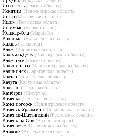
Иркутск
(Иркутская область)
Исилькуль
(Омская область)
Искитим
(Новосибирская область)
Истра
(Московская область)
Ишим
(Тюменская область)
Ишимбай
(Башкортостан)
Йошкар-Ола
(Марий Эл)
Кадников
(Вологодская область)
Казань
(Татарстан)
Калач
(Воронежская область)
Калач-на-Дону
(Волгоградская область)
Калачинск
(Омская область)
Калининград
(Калининградская область)
Калининск
(Саратовская область)
Калтан
(Кемеровская область)
Калуга
(Калужская область)
Калязин
(Тверская область)
Камбарка
(Удмуртия)
Каменка
(Пензенская область)
Каменногорск
(Ленинградская область)
Каменск-Уральский
(Свердловская область)
Каменск-Шахтинский
(Ростовская область)
Камень-на-Оби
(Алтайский край)
Камешково
(Владимирская область)
Камызяк
(Астраханская область)