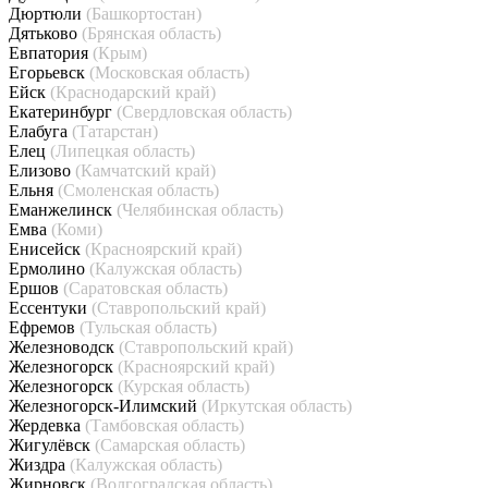
Дюртюли
(Башкортостан)
Дятьково
(Брянская область)
Евпатория
(Крым)
Егорьевск
(Московская область)
Ейск
(Краснодарский край)
Екатеринбург
(Свердловская область)
Елабуга
(Татарстан)
Елец
(Липецкая область)
Елизово
(Камчатский край)
Ельня
(Смоленская область)
Еманжелинск
(Челябинская область)
Емва
(Коми)
Енисейск
(Красноярский край)
Ермолино
(Калужская область)
Ершов
(Саратовская область)
Ессентуки
(Ставропольский край)
Ефремов
(Тульская область)
Железноводск
(Ставропольский край)
Железногорск
(Красноярский край)
Железногорск
(Курская область)
Железногорск-Илимский
(Иркутская область)
Жердевка
(Тамбовская область)
Жигулёвск
(Самарская область)
Жиздра
(Калужская область)
Жирновск
(Волгоградская область)