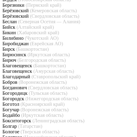
Березники
(Пермский край)
Берёзовский
(Кемеровская область)
Берёзовский
(Свердловская область)
Беслан
(Северная Осетия — Алания)
Бийск
(Алтайский край)
Бикин
(Хабаровский край)
Билибино
(Чукотский АО)
Биробиджан
(Еврейская АО)
Бирск
(Башкортостан)
Бирюсинск
(Иркутская область)
Бирюч
(Белгородская область)
Благовещенск
(Башкортостан)
Благовещенск
(Амурская область)
Благодарный
(Ставропольский край)
Бобров
(Воронежская область)
Богданович
(Свердловская область)
Богородицк
(Тульская область)
Богородск
(Нижегородская область)
Боготол
(Красноярский край)
Богучар
(Воронежская область)
Бодайбо
(Иркутская область)
Бокситогорск
(Ленинградская область)
Болгар
(Татарстан)
Бологое
(Тверская область)