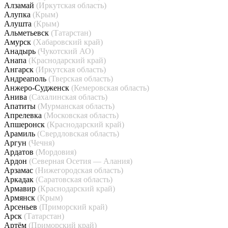
Алзамай
(Иркутская область)
Алупка
(Крым)
Алушта
(Крым)
Альметьевск
(Татарстан)
Амурск
(Хабаровский край)
Анадырь
(Чукотский АО)
Анапа
(Краснодарский край)
Ангарск
(Иркутская область)
Андреаполь
(Тверская область)
Анжеро-Судженск
(Кемеровская область)
Анива
(Сахалинская область)
Апатиты
(Мурманская область)
Апрелевка
(Московская область)
Апшеронск
(Краснодарский край)
Арамиль
(Свердловская область)
Аргун
(Чечня)
Ардатов
(Мордовия)
Ардон
(Северная Осетия — Алания)
Арзамас
(Нижегородская область)
Аркадак
(Саратовская область)
Армавир
(Краснодарский край)
Армянск
(Крым)
Арсеньев
(Приморский край)
Арск
(Татарстан)
Артём
(Приморский край)