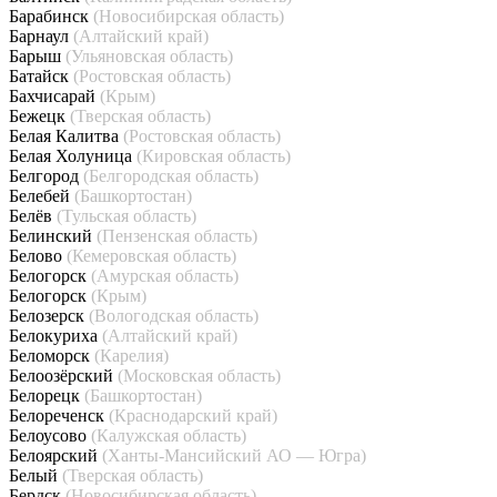
Барабинск
(Новосибирская область)
Барнаул
(Алтайский край)
Барыш
(Ульяновская область)
Батайск
(Ростовская область)
Бахчисарай
(Крым)
Бежецк
(Тверская область)
Белая Калитва
(Ростовская область)
Белая Холуница
(Кировская область)
Белгород
(Белгородская область)
Белебей
(Башкортостан)
Белёв
(Тульская область)
Белинский
(Пензенская область)
Белово
(Кемеровская область)
Белогорск
(Амурская область)
Белогорск
(Крым)
Белозерск
(Вологодская область)
Белокуриха
(Алтайский край)
Беломорск
(Карелия)
Белоозёрский
(Московская область)
Белорецк
(Башкортостан)
Белореченск
(Краснодарский край)
Белоусово
(Калужская область)
Белоярский
(Ханты-Мансийский АО — Югра)
Белый
(Тверская область)
Бердск
(Новосибирская область)