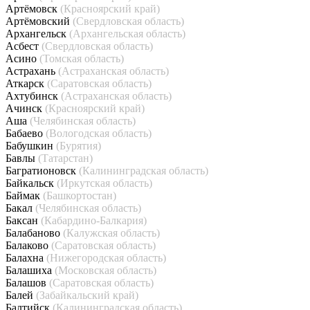
Артёмовск
(Красноярский край)
Артёмовский
(Свердловская область)
Архангельск
(Архангельская область)
Асбест
(Свердловская область)
Асино
(Томская область)
Астрахань
(Астраханская область)
Аткарск
(Саратовская область)
Ахтубинск
(Астраханская область)
Ачинск
(Красноярский край)
Аша
(Челябинская область)
Бабаево
(Вологодская область)
Бабушкин
(Бурятия)
Бавлы
(Татарстан)
Багратионовск
(Калининградская область)
Байкальск
(Иркутская область)
Баймак
(Башкортостан)
Бакал
(Челябинская область)
Баксан
(Кабардино-Балкария)
Балабаново
(Калужская область)
Балаково
(Саратовская область)
Балахна
(Нижегородская область)
Балашиха
(Московская область)
Балашов
(Саратовская область)
Балей
(Забайкальский край)
Балтийск
(Калининградская область)