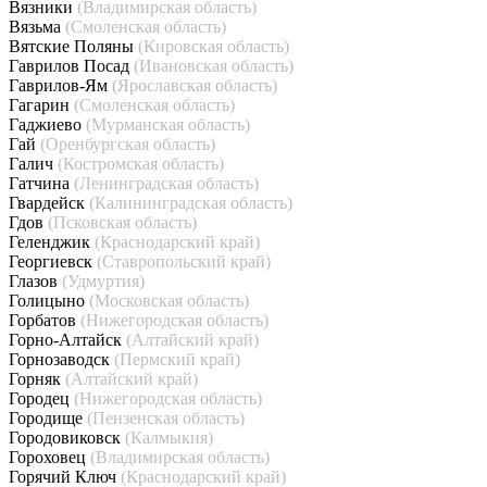
Вязники
(Владимирская область)
Вязьма
(Смоленская область)
Вятские Поляны
(Кировская область)
Гаврилов Посад
(Ивановская область)
Гаврилов-Ям
(Ярославская область)
Гагарин
(Смоленская область)
Гаджиево
(Мурманская область)
Гай
(Оренбургская область)
Галич
(Костромская область)
Гатчина
(Ленинградская область)
Гвардейск
(Калининградская область)
Гдов
(Псковская область)
Геленджик
(Краснодарский край)
Георгиевск
(Ставропольский край)
Глазов
(Удмуртия)
Голицыно
(Московская область)
Горбатов
(Нижегородская область)
Горно-Алтайск
(Алтайский край)
Горнозаводск
(Пермский край)
Горняк
(Алтайский край)
Городец
(Нижегородская область)
Городище
(Пензенская область)
Городовиковск
(Калмыкия)
Гороховец
(Владимирская область)
Горячий Ключ
(Краснодарский край)