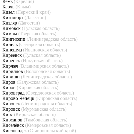
Кемь
(Карелия)
Керчь
(Крым)
Кизел
(Пермский край)
Кизилюрт
(Дагестан)
Кизляр
(Дагестан)
Кимовск
(Тульская область)
Кимры
(Тверская область)
Кингисепп
(Ленинградская область)
Кинель
(Самарская область)
Кинешма
(Ивановская область)
Киреевск
(Тульская область)
Киренск
(Иркутская область)
Киржач
(Владимирская область)
Кириллов
(Вологодская область)
Кириши
(Ленинградская область)
Киров
(Калужская область)
Киров
(Кировская область)
Кировград
(Свердловская область)
Кирово-Чепецк
(Кировская область)
Кировск
(Ленинградская область)
Кировск
(Мурманская область)
Кирс
(Кировская область)
Кирсанов
(Тамбовская область)
Киселёвск
(Кемеровская область)
Кисловодск
(Ставропольский край)