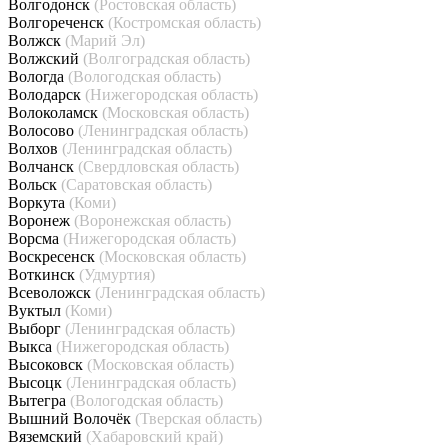
Волгодонск
(Ростовская область)
Волгореченск
(Костромская область)
Волжск
(Марий Эл)
Волжский
(Волгоградская область)
Вологда
(Вологодская область)
Володарск
(Нижегородская область)
Волоколамск
(Московская область)
Волосово
(Ленинградская область)
Волхов
(Ленинградская область)
Волчанск
(Свердловская область)
Вольск
(Саратовская область)
Воркута
(Коми)
Воронеж
(Воронежская область)
Ворсма
(Нижегородская область)
Воскресенск
(Московская область)
Воткинск
(Удмуртия)
Всеволожск
(Ленинградская область)
Вуктыл
(Коми)
Выборг
(Ленинградская область)
Выкса
(Нижегородская область)
Высоковск
(Московская область)
Высоцк
(Ленинградская область)
Вытегра
(Вологодская область)
Вышний Волочёк
(Тверская область)
Вяземский
(Хабаровский край)