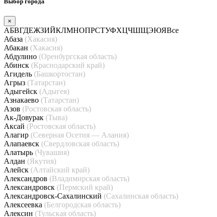
Выбор города
×
А
Б
В
Г
Д
Е
Ж
З
И
Й
К
Л
М
Н
О
П
Р
С
Т
У
Ф
Х
Ц
Ч
Ш
Щ
Э
Ю
Я
Все
Абаза
(Хакасия)
Абакан
(Хакасия)
Абдулино
(Оренбургская область)
Абинск
(Краснодарский край)
Агидель
(Башкортостан)
Агрыз
(Татарстан)
Адыгейск
(Адыгея)
Азнакаево
(Татарстан)
Азов
(Ростовская область)
Ак-Довурак
(Тыва)
Аксай
(Ростовская область)
Алагир
(Северная Осетия — Алания)
Алапаевск
(Свердловская область)
Алатырь
(Чувашия)
Алдан
(Якутия)
Алейск
(Алтайский край)
Александров
(Владимирская область)
Александровск
(Пермский край)
Александровск-Сахалинский
(Сахалинская область)
Алексеевка
(Белгородская область)
Алексин
(Тульская область)