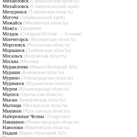
Михайловск
(Свердловская область)
Михайловск
(Ставропольский край)
Мичуринск
(Тамбовская область)
Могоча
(Забайкальский край)
Можайск
(Московская область)
Можга
(Удмуртия)
Моздок
(Северная Осетия — Алания)
Мончегорск
(Мурманская область)
Морозовск
(Ростовская область)
Моршанск
(Тамбовская область)
Мосальск
(Калужская область)
Москва
(Москва)
Муравленко
(Ямало-Ненецкий АО)
Мураши
(Кировская область)
Мурино
(Ленинградская область)
Мурманск
(Мурманская область)
Муром
(Владимирская область)
Мценск
(Орловская область)
Мыски
(Кемеровская область)
Мытищи
(Московская область)
Мышкин
(Ярославская область)
Набережные Челны
(Татарстан)
Навашино
(Нижегородская область)
Наволоки
(Ивановская область)
Надым
(Ямало-Ненецкий АО)