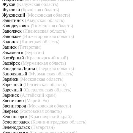
Жуков
(Калужская область)
Жуковка
(Брянская область)
Жуковский
(Московская область)
Завитинск
(Амурская область)
Заводоуковск
(Тюменская область)
Заволжск
(Ивановская область)
Заволжье
(Нижегородская область)
Задонск
(Липецкая область)
Заинск
(Татарстан)
Закаменск
(Бурятия)
Заозёрный
(Красноярский край)
Заозёрск
(Мурманская область)
Западная Двина
(Тверская область)
Заполярный
(Мурманская область)
Зарайск
(Московская область)
Заречный
(Пензенская область)
Заречный
(Свердловская область)
Заринск
(Алтайский край)
Звенигово
(Марий Эл)
Звенигород
(Московская область)
Зверево
(Ростовская область)
Зеленогорск
(Красноярский край)
Зеленоградск
(Калининградская область)
Зеленодольск
(Татарстан)
Зеленокумск
(Ставропольский край)