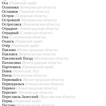
Оса
(Пермский край)
Осинники
(Кемеровская область)
Осташков
(Тверская область)
Остров
(Псковская область)
Островной
(Мурманская область)
Острогожск
(Воронежская область)
Отрадное
(Ленинградская область)
Отрадный
(Самарская область)
Оха
(Сахалинская область)
Оханск
(Пермский край)
Очёр
(Пермский край)
Павлово
(Нижегородская область)
Павловск
(Воронежская область)
Павловский Посад
(Московская область)
Палласовка
(Волгоградская область)
Партизанск
(Приморский край)
Певек
(Чукотский АО)
Пенза
(Пензенская область)
Первомайск
(Нижегородская область)
Первоуральск
(Свердловская область)
Перевоз
(Нижегородская область)
Пересвет
(Московская область)
Переславль-Залесский
(Ярославская область)
Пермь
(Пермский край)
Пестово
(Новгородская область)