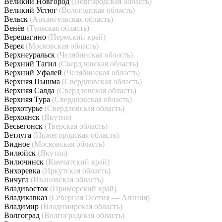
Великий Новгород
(Новгородская область)
Великий Устюг
(Вологодская область)
Вельск
(Архангельская область)
Венёв
(Тульская область)
Верещагино
(Пермский край)
Верея
(Московская область)
Верхнеуральск
(Челябинская область)
Верхний Тагил
(Свердловская область)
Верхний Уфалей
(Челябинская область)
Верхняя Пышма
(Свердловская область)
Верхняя Салда
(Свердловская область)
Верхняя Тура
(Свердловская область)
Верхотурье
(Свердловская область)
Верхоянск
(Якутия)
Весьегонск
(Тверская область)
Ветлуга
(Нижегородская область)
Видное
(Московская область)
Вилюйск
(Якутия)
Вилючинск
(Камчатский край)
Вихоревка
(Иркутская область)
Вичуга
(Ивановская область)
Владивосток
(Приморский край)
Владикавказ
(Северная Осетия — Алания)
Владимир
(Владимирская область)
Волгоград
(Волгоградская область)