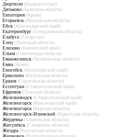
Дюртюли
(Башкортостан)
Дятьково
(Брянская область)
Евпатория
(Крым)
Егорьевск
(Московская область)
Ейск
(Краснодарский край)
Екатеринбург
(Свердловская область)
Елабуга
(Татарстан)
Елец
(Липецкая область)
Елизово
(Камчатский край)
Ельня
(Смоленская область)
Еманжелинск
(Челябинская область)
Емва
(Коми)
Енисейск
(Красноярский край)
Ермолино
(Калужская область)
Ершов
(Саратовская область)
Ессентуки
(Ставропольский край)
Ефремов
(Тульская область)
Железноводск
(Ставропольский край)
Железногорск
(Красноярский край)
Железногорск
(Курская область)
Железногорск-Илимский
(Иркутская область)
Жердевка
(Тамбовская область)
Жигулёвск
(Самарская область)
Жиздра
(Калужская область)
Жирновск
(Волгоградская область)