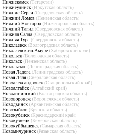
Нижнекамск
(Татарстан)
Нижнеудинск
(Иркутская область)
Нижние Серги
(Свердловская область)
Нижний Ломов
(Пензенская область)
Нижний Новгород
(Нижегородская область)
Нижний Тагил
(Свердловская область)
Нижняя Салда
(Свердловская область)
Нижняя Тура
(Свердловская область)
Николаевск
(Волгоградская область)
Николаевск-на-Амуре
(Хабаровский край)
Никольск
(Вологодская область)
Никольск
(Пензенская область)
Никольское
(Ленинградская область)
Новая Ладога
(Ленинградская область)
Новая Ляля
(Свердловская область)
Новоалександровск
(Ставропольский край)
Новоалтайск
(Алтайский край)
Новоаннинский
(Волгоградская область)
Нововоронеж
(Воронежская область)
Новодвинск
(Архангельская область)
Новозыбков
(Брянская область)
Новокубанск
(Краснодарский край)
Новокузнецк
(Кемеровская область)
Новокуйбышевск
(Самарская область)
Новомичуринск
(Рязанская область)