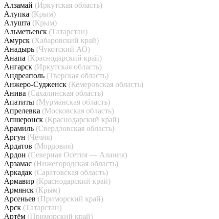
Алзамай
(Иркутская область)
Алупка
(Крым)
Алушта
(Крым)
Альметьевск
(Татарстан)
Амурск
(Хабаровский край)
Анадырь
(Чукотский АО)
Анапа
(Краснодарский край)
Ангарск
(Иркутская область)
Андреаполь
(Тверская область)
Анжеро-Судженск
(Кемеровская область)
Анива
(Сахалинская область)
Апатиты
(Мурманская область)
Апрелевка
(Московская область)
Апшеронск
(Краснодарский край)
Арамиль
(Свердловская область)
Аргун
(Чечня)
Ардатов
(Мордовия)
Ардон
(Северная Осетия — Алания)
Арзамас
(Нижегородская область)
Аркадак
(Саратовская область)
Армавир
(Краснодарский край)
Армянск
(Крым)
Арсеньев
(Приморский край)
Арск
(Татарстан)
Артём
(Приморский край)