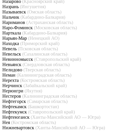
Назарово
(Красноярский край)
Назрань
(Ингушетия)
Называевск
(Омская область)
Нальчик
(Кабардино-Балкария)
Нариманов
(Астраханская область)
Наро-Фоминск
(Московская область)
Нарткала
(Кабардино-Балкария)
Нарьян-Мар
(Ненецкий АО)
Находка
(Приморский край)
Невель
(Псковская область)
Невельск
(Сахалинская область)
Невинномысск
(Ставропольский край)
Невьянск
(Свердловская область)
Нелидово
(Тверская область)
Неман
(Калининградская область)
Нерехта
(Костромская область)
Нерчинск
(Забайкальский край)
Нерюнгри
(Якутия)
Нестеров
(Калининградская область)
Нефтегорск
(Самарская область)
Нефтекамск
(Башкортостан)
Нефтекумск
(Ставропольский край)
Нефтеюганск
(Ханты-Мансийский АО — Югра)
Нея
(Костромская область)
Нижневартовск
(Ханты-Мансийский АО — Югра)