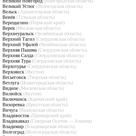
Великий Новгород
(Новгородская область)
Великий Устюг
(Вологодская область)
Вельск
(Архангельская область)
Венёв
(Тульская область)
Верещагино
(Пермский край)
Верея
(Московская область)
Верхнеуральск
(Челябинская область)
Верхний Тагил
(Свердловская область)
Верхний Уфалей
(Челябинская область)
Верхняя Пышма
(Свердловская область)
Верхняя Салда
(Свердловская область)
Верхняя Тура
(Свердловская область)
Верхотурье
(Свердловская область)
Верхоянск
(Якутия)
Весьегонск
(Тверская область)
Ветлуга
(Нижегородская область)
Видное
(Московская область)
Вилюйск
(Якутия)
Вилючинск
(Камчатский край)
Вихоревка
(Иркутская область)
Вичуга
(Ивановская область)
Владивосток
(Приморский край)
Владикавказ
(Северная Осетия — Алания)
Владимир
(Владимирская область)
Волгоград
(Волгоградская область)