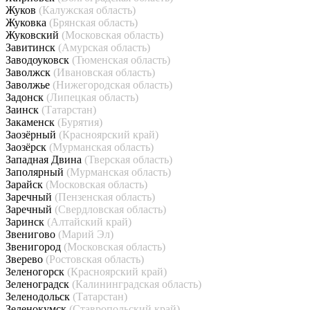
Жуков
(Калужская область)
Жуковка
(Брянская область)
Жуковский
(Московская область)
Завитинск
(Амурская область)
Заводоуковск
(Тюменская область)
Заволжск
(Ивановская область)
Заволжье
(Нижегородская область)
Задонск
(Липецкая область)
Заинск
(Татарстан)
Закаменск
(Бурятия)
Заозёрный
(Красноярский край)
Заозёрск
(Мурманская область)
Западная Двина
(Тверская область)
Заполярный
(Мурманская область)
Зарайск
(Московская область)
Заречный
(Пензенская область)
Заречный
(Свердловская область)
Заринск
(Алтайский край)
Звенигово
(Марий Эл)
Звенигород
(Московская область)
Зверево
(Ростовская область)
Зеленогорск
(Красноярский край)
Зеленоградск
(Калининградская область)
Зеленодольск
(Татарстан)
Зеленокумск
(Ставропольский край)