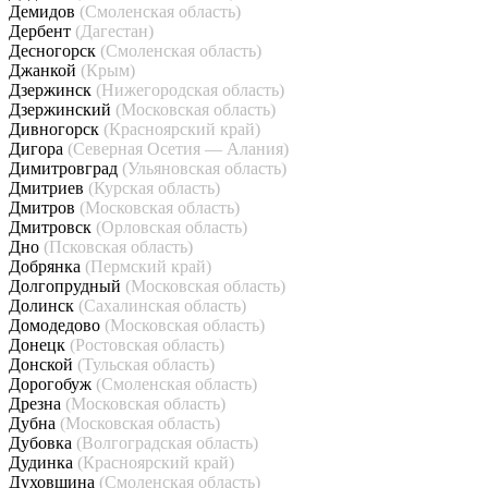
Демидов
(Смоленская область)
Дербент
(Дагестан)
Десногорск
(Смоленская область)
Джанкой
(Крым)
Дзержинск
(Нижегородская область)
Дзержинский
(Московская область)
Дивногорск
(Красноярский край)
Дигора
(Северная Осетия — Алания)
Димитровград
(Ульяновская область)
Дмитриев
(Курская область)
Дмитров
(Московская область)
Дмитровск
(Орловская область)
Дно
(Псковская область)
Добрянка
(Пермский край)
Долгопрудный
(Московская область)
Долинск
(Сахалинская область)
Домодедово
(Московская область)
Донецк
(Ростовская область)
Донской
(Тульская область)
Дорогобуж
(Смоленская область)
Дрезна
(Московская область)
Дубна
(Московская область)
Дубовка
(Волгоградская область)
Дудинка
(Красноярский край)
Духовщина
(Смоленская область)