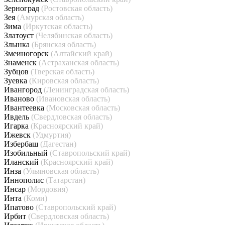
Зерноград
(Ростовская область)
Зея
(Амурская область)
Зима
(Иркутская область)
Златоуст
(Челябинская область)
Злынка
(Брянская область)
Змеиногорск
(Алтайский край)
Знаменск
(Астраханская область)
Зубцов
(Тверская область)
Зуевка
(Кировская область)
Ивангород
(Ленинградская область)
Иваново
(Ивановская область)
Ивантеевка
(Московская область)
Ивдель
(Свердловская область)
Игарка
(Красноярский край)
Ижевск
(Удмуртия)
Избербаш
(Дагестан)
Изобильный
(Ставропольский край)
Иланский
(Красноярский край)
Инза
(Ульяновская область)
Иннополис
(Татарстан)
Инсар
(Мордовия)
Инта
(Коми)
Ипатово
(Ставропольский край)
Ирбит
(Свердловская область)