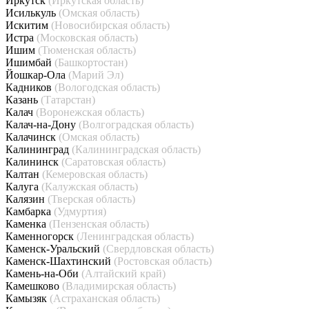
Иркутск
(Иркутская область)
Исилькуль
(Омская область)
Искитим
(Новосибирская область)
Истра
(Московская область)
Ишим
(Тюменская область)
Ишимбай
(Башкортостан)
Йошкар-Ола
(Марий Эл)
Кадников
(Вологодская область)
Казань
(Татарстан)
Калач
(Воронежская область)
Калач-на-Дону
(Волгоградская область)
Калачинск
(Омская область)
Калининград
(Калининградская область)
Калининск
(Саратовская область)
Калтан
(Кемеровская область)
Калуга
(Калужская область)
Калязин
(Тверская область)
Камбарка
(Удмуртия)
Каменка
(Пензенская область)
Каменногорск
(Ленинградская область)
Каменск-Уральский
(Свердловская область)
Каменск-Шахтинский
(Ростовская область)
Камень-на-Оби
(Алтайский край)
Камешково
(Владимирская область)
Камызяк
(Астраханская область)