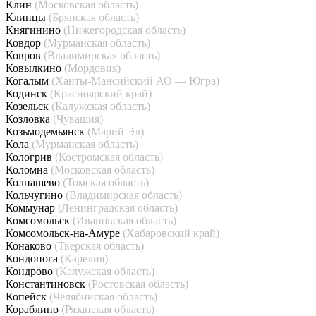
Клин
(Московская область)
Клинцы
(Брянская область)
Княгинино
(Нижегородская область)
Ковдор
(Мурманская область)
Ковров
(Владимирская область)
Ковылкино
(Мордовия)
Когалым
(Ханты-Мансийский АО — Югра)
Кодинск
(Красноярский край)
Козельск
(Калужская область)
Козловка
(Чувашия)
Козьмодемьянск
(Марий Эл)
Кола
(Мурманская область)
Кологрив
(Костромская область)
Коломна
(Московская область)
Колпашево
(Томская область)
Кольчугино
(Владимирская область)
Коммунар
(Ленинградская область)
Комсомольск
(Ивановская область)
Комсомольск-на-Амуре
(Хабаровский край)
Конаково
(Тверская область)
Кондопога
(Карелия)
Кондрово
(Калужская область)
Константиновск
(Ростовская область)
Копейск
(Челябинская область)
Кораблино
(Рязанская область)