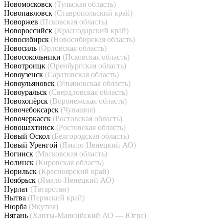
Новомосковск
(Тульская область)
Новопавловск
(Ставропольский край)
Новоржев
(Псковская область)
Новороссийск
(Краснодарский край)
Новосибирск
(Новосибирская область)
Новосиль
(Орловская область)
Новосокольники
(Псковская область)
Новотроицк
(Оренбургская область)
Новоузенск
(Саратовская область)
Новоульяновск
(Ульяновская область)
Новоуральск
(Свердловская область)
Новохопёрск
(Воронежская область)
Новочебоксарск
(Чувашия)
Новочеркасск
(Ростовская область)
Новошахтинск
(Ростовская область)
Новый Оскол
(Белгородская область)
Новый Уренгой
(Ямало-Ненецкий АО)
Ногинск
(Московская область)
Нолинск
(Кировская область)
Норильск
(Красноярский край)
Ноябрьск
(Ямало-Ненецкий АО)
Нурлат
(Татарстан)
Нытва
(Пермский край)
Нюрба
(Якутия)
Нягань
(Ханты-Мансийский АО — Югра)