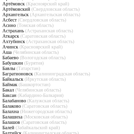
Артёмовск
(Красноярский край)
Артёмовский
(Свердловская область)
Архангельск
(Архангельская область)
Асбест
(Свердловская область)
Асино
(Томская область)
Астрахань
(Астраханская область)
Аткарск
(Саратовская область)
Ахтубинск
(Астраханская область)
Ачинск
(Красноярский край)
Аша
(Челябинская область)
Бабаево
(Вологодская область)
Бабушкин
(Бурятия)
Бавлы
(Татарстан)
Багратионовск
(Калининградская область)
Байкальск
(Иркутская область)
Баймак
(Башкортостан)
Бакал
(Челябинская область)
Баксан
(Кабардино-Балкария)
Балабаново
(Калужская область)
Балаково
(Саратовская область)
Балахна
(Нижегородская область)
Балашиха
(Московская область)
Балашов
(Саратовская область)
Балей
(Забайкальский край)
Балтийск
(Калининградская область)