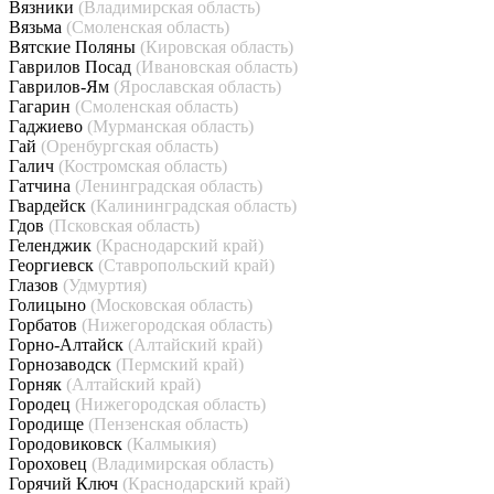
Вязники
(Владимирская область)
Вязьма
(Смоленская область)
Вятские Поляны
(Кировская область)
Гаврилов Посад
(Ивановская область)
Гаврилов-Ям
(Ярославская область)
Гагарин
(Смоленская область)
Гаджиево
(Мурманская область)
Гай
(Оренбургская область)
Галич
(Костромская область)
Гатчина
(Ленинградская область)
Гвардейск
(Калининградская область)
Гдов
(Псковская область)
Геленджик
(Краснодарский край)
Георгиевск
(Ставропольский край)
Глазов
(Удмуртия)
Голицыно
(Московская область)
Горбатов
(Нижегородская область)
Горно-Алтайск
(Алтайский край)
Горнозаводск
(Пермский край)
Горняк
(Алтайский край)
Городец
(Нижегородская область)
Городище
(Пензенская область)
Городовиковск
(Калмыкия)
Гороховец
(Владимирская область)
Горячий Ключ
(Краснодарский край)