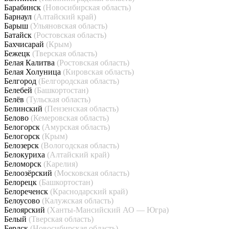
Барабинск
(Новосибирская область)
Барнаул
(Алтайский край)
Барыш
(Ульяновская область)
Батайск
(Ростовская область)
Бахчисарай
(Крым)
Бежецк
(Тверская область)
Белая Калитва
(Ростовская область)
Белая Холуница
(Кировская область)
Белгород
(Белгородская область)
Белебей
(Башкортостан)
Белёв
(Тульская область)
Белинский
(Пензенская область)
Белово
(Кемеровская область)
Белогорск
(Амурская область)
Белогорск
(Крым)
Белозерск
(Вологодская область)
Белокуриха
(Алтайский край)
Беломорск
(Карелия)
Белоозёрский
(Московская область)
Белорецк
(Башкортостан)
Белореченск
(Краснодарский край)
Белоусово
(Калужская область)
Белоярский
(Ханты-Мансийский АО — Югра)
Белый
(Тверская область)
Бердск
(Новосибирская область)