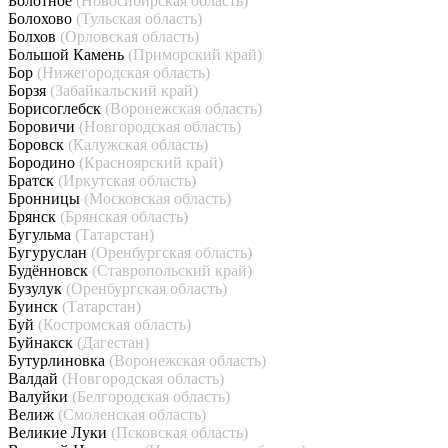
Болотное
(Новосибирская область)
Болохово
(Тульская область)
Болхов
(Орловская область)
Большой Камень
(Приморский край)
Бор
(Нижегородская область)
Борзя
(Забайкальский край)
Борисоглебск
(Воронежская область)
Боровичи
(Новгородская область)
Боровск
(Калужская область)
Бородино
(Красноярский край)
Братск
(Иркутская область)
Бронницы
(Московская область)
Брянск
(Брянская область)
Бугульма
(Татарстан)
Бугуруслан
(Оренбургская область)
Будённовск
(Ставропольский край)
Бузулук
(Оренбургская область)
Буинск
(Татарстан)
Буй
(Костромская область)
Буйнакск
(Дагестан)
Бутурлиновка
(Воронежская область)
Валдай
(Новгородская область)
Валуйки
(Белгородская область)
Велиж
(Смоленская область)
Великие Луки
(Псковская область)