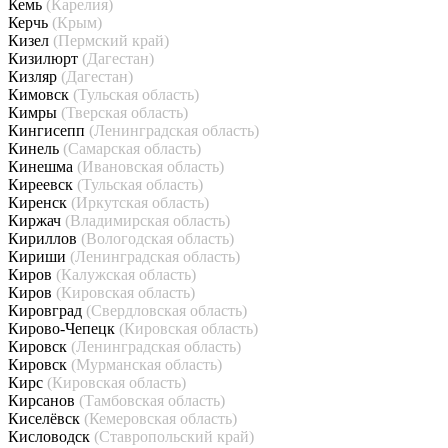
Кемь
(Карелия)
Керчь
(Крым)
Кизел
(Пермский край)
Кизилюрт
(Дагестан)
Кизляр
(Дагестан)
Кимовск
(Тульская область)
Кимры
(Тверская область)
Кингисепп
(Ленинградская область)
Кинель
(Самарская область)
Кинешма
(Ивановская область)
Киреевск
(Тульская область)
Киренск
(Иркутская область)
Киржач
(Владимирская область)
Кириллов
(Вологодская область)
Кириши
(Ленинградская область)
Киров
(Калужская область)
Киров
(Кировская область)
Кировград
(Свердловская область)
Кирово-Чепецк
(Кировская область)
Кировск
(Ленинградская область)
Кировск
(Мурманская область)
Кирс
(Кировская область)
Кирсанов
(Тамбовская область)
Киселёвск
(Кемеровская область)
Кисловодск
(Ставропольский край)