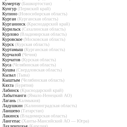
Кумертау
(Башкортостан)
Кунгур
(Пермский край)
Купино
(Новосибирская область)
Курган
(Курганская область)
Курганинск
(Краснодарский край)
Курильск
(Сахалинская область)
Курлово
(Владимирская область)
Куровское
(Московская область)
Курск
(Курская область)
Куртамыш
(Курганская область)
Курчалой
(Чечня)
Курчатов
(Курская область)
Куса
(Челябинская область)
Кушва
(Свердловская область)
Кызыл
(Тыва)
Кыштым
(Челябинская область)
Кяхта
(Бурятия)
Лабинск
(Краснодарский край)
Лабытнанги
(Ямало-Ненецкий АО)
Лагань
(Калмыкия)
Ладушкин
(Калининградская область)
Лаишево
(Татарстан)
Лакинск
(Владимирская область)
Лангепас
(Ханты-Мансийский АО — Югра)
Лахденпохья
(Карелия)