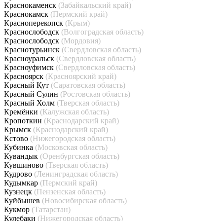
Краснокаменск
(Забайкальский край)
Краснокамск
(Пермский край)
Красноперекопск
(Крым)
Краснослободск
(Волгоградская область)
Краснослободск
(Мордовия)
Краснотурьинск
(Свердловская область)
Красноуральск
(Свердловская область)
Красноуфимск
(Свердловская область)
Красноярск
(Красноярский край)
Красный Кут
(Саратовская область)
Красный Сулин
(Ростовская область)
Красный Холм
(Тверская область)
Кремёнки
(Калужская область)
Кропоткин
(Краснодарский край)
Крымск
(Краснодарский край)
Кстово
(Нижегородская область)
Кубинка
(Московская область)
Кувандык
(Оренбургская область)
Кувшиново
(Тверская область)
Кудрово
(Ленинградская область)
Кудымкар
(Пермский край)
Кузнецк
(Пензенская область)
Куйбышев
(Новосибирская область)
Кукмор
(Татарстан)
Кулебаки
(Нижегородская область)