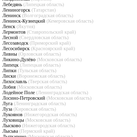
Лебедянь
(Липецкая область)
Лениногорск
(Татарстан)
Ленинск
(Волгоградская область)
Ленинск-Кузнецкий
(Кемеровская область)
Ленск
(Якутия)
Лермонтов
(Ставропольский край)
Лесной
(Свердловская область)
Лесозаводск
(Приморский край)
Лесосибирск
(Красноярский край)
Ливны
(Орловская область)
Ликино-Дулёво
(Московская область)
Липецк
(Липецкая область)
Липки
(Тульская область)
Лиски
(Воронежская область)
Лихославль
(Тверская область)
Лобня
(Московская область)
Лодейное Поле
(Ленинградская область)
Лосино-Петровский
(Московская область)
Луга
(Ленинградская область)
Луза
(Кировская область)
Лукоянов
(Нижегородская область)
Луховицы
(Московская область)
Лысково
(Нижегородская область)
Лысьва
(Пермский край)
Лыткарино
(Московская область)