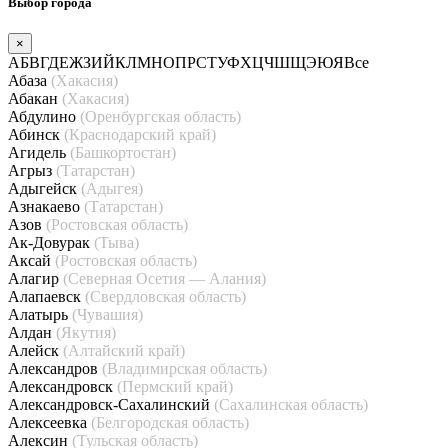
Выбор города
×
А
Б
В
Г
Д
Е
Ж
З
И
Й
К
Л
М
Н
О
П
Р
С
Т
У
Ф
Х
Ц
Ч
Ш
Щ
Э
Ю
Я
Все
Абаза
(Хакасия)
Абакан
(Хакасия)
Абдулино
(Оренбургская область)
Абинск
(Краснодарский край)
Агидель
(Башкортостан)
Агрыз
(Татарстан)
Адыгейск
(Адыгея)
Азнакаево
(Татарстан)
Азов
(Ростовская область)
Ак-Довурак
(Тыва)
Аксай
(Ростовская область)
Алагир
(Северная Осетия — Алания)
Алапаевск
(Свердловская область)
Алатырь
(Чувашия)
Алдан
(Якутия)
Алейск
(Алтайский край)
Александров
(Владимирская область)
Александровск
(Пермский край)
Александровск-Сахалинский
(Сахалинская область)
Алексеевка
(Белгородская область)
Алексин
(Тульская область)