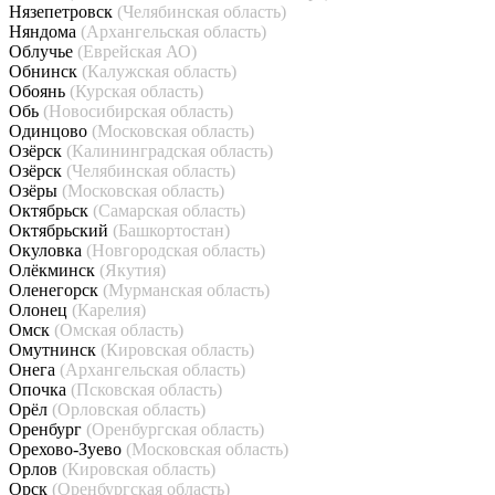
Нязепетровск
(Челябинская область)
Няндома
(Архангельская область)
Облучье
(Еврейская АО)
Обнинск
(Калужская область)
Обоянь
(Курская область)
Обь
(Новосибирская область)
Одинцово
(Московская область)
Озёрск
(Калининградская область)
Озёрск
(Челябинская область)
Озёры
(Московская область)
Октябрьск
(Самарская область)
Октябрьский
(Башкортостан)
Окуловка
(Новгородская область)
Олёкминск
(Якутия)
Оленегорск
(Мурманская область)
Олонец
(Карелия)
Омск
(Омская область)
Омутнинск
(Кировская область)
Онега
(Архангельская область)
Опочка
(Псковская область)
Орёл
(Орловская область)
Оренбург
(Оренбургская область)
Орехово-Зуево
(Московская область)
Орлов
(Кировская область)
Орск
(Оренбургская область)