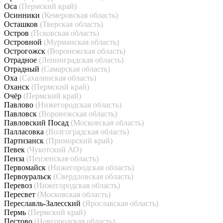
Оса
(Пермский край)
Осинники
(Кемеровская область)
Осташков
(Тверская область)
Остров
(Псковская область)
Островной
(Мурманская область)
Острогожск
(Воронежская область)
Отрадное
(Ленинградская область)
Отрадный
(Самарская область)
Оха
(Сахалинская область)
Оханск
(Пермский край)
Очёр
(Пермский край)
Павлово
(Нижегородская область)
Павловск
(Воронежская область)
Павловский Посад
(Московская область)
Палласовка
(Волгоградская область)
Партизанск
(Приморский край)
Певек
(Чукотский АО)
Пенза
(Пензенская область)
Первомайск
(Нижегородская область)
Первоуральск
(Свердловская область)
Перевоз
(Нижегородская область)
Пересвет
(Московская область)
Переславль-Залесский
(Ярославская область)
Пермь
(Пермский край)
Пестово
(Новгородская область)