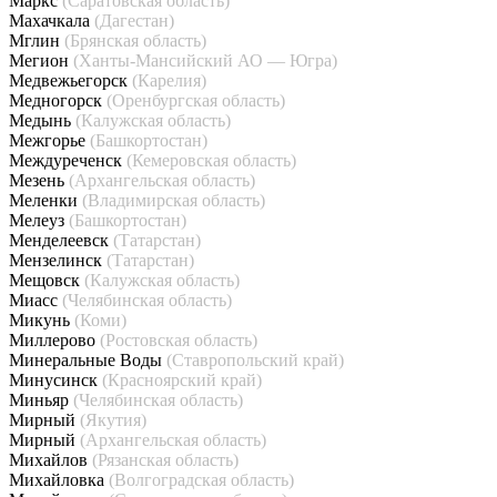
Маркс
(Саратовская область)
Махачкала
(Дагестан)
Мглин
(Брянская область)
Мегион
(Ханты-Мансийский АО — Югра)
Медвежьегорск
(Карелия)
Медногорск
(Оренбургская область)
Медынь
(Калужская область)
Межгорье
(Башкортостан)
Междуреченск
(Кемеровская область)
Мезень
(Архангельская область)
Меленки
(Владимирская область)
Мелеуз
(Башкортостан)
Менделеевск
(Татарстан)
Мензелинск
(Татарстан)
Мещовск
(Калужская область)
Миасс
(Челябинская область)
Микунь
(Коми)
Миллерово
(Ростовская область)
Минеральные Воды
(Ставропольский край)
Минусинск
(Красноярский край)
Миньяр
(Челябинская область)
Мирный
(Якутия)
Мирный
(Архангельская область)
Михайлов
(Рязанская область)
Михайловка
(Волгоградская область)