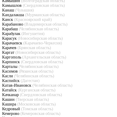
Камышин
(Волгоградская область)
Камышлов
(Свердловская область)
Канаш
(Чувашия)
Кандалакша
(Мурманская область)
Канск
(Красноярский край)
Карабаново
(Владимирская область)
Карабаш
(Челябинская область)
Карабулак
(Ингушетия)
Карасук
(Новосибирская область)
Карачаевск
(Карачаево-Черкесия)
Карачев
(Брянская область)
Каргат
(Новосибирская область)
Каргополь
(Архангельская область)
Карпинск
(Свердловская область)
Карталы
(Челябинская область)
Касимов
(Рязанская область)
Касли
(Челябинская область)
Каспийск
(Дагестан)
Катав-Ивановск
(Челябинская область)
Катайск
(Курганская область)
Качканар
(Свердловская область)
Кашин
(Тверская область)
Кашира
(Московская область)
Кедровый
(Томская область)
Кемерово
(Кемеровская область)