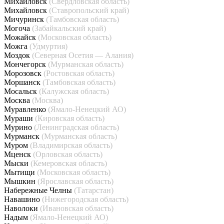
Михайловск
(Свердловская область)
Михайловск
(Ставропольский край)
Мичуринск
(Тамбовская область)
Могоча
(Забайкальский край)
Можайск
(Московская область)
Можга
(Удмуртия)
Моздок
(Северная Осетия — Алания)
Мончегорск
(Мурманская область)
Морозовск
(Ростовская область)
Моршанск
(Тамбовская область)
Мосальск
(Калужская область)
Москва
(Москва)
Муравленко
(Ямало-Ненецкий АО)
Мураши
(Кировская область)
Мурино
(Ленинградская область)
Мурманск
(Мурманская область)
Муром
(Владимирская область)
Мценск
(Орловская область)
Мыски
(Кемеровская область)
Мытищи
(Московская область)
Мышкин
(Ярославская область)
Набережные Челны
(Татарстан)
Навашино
(Нижегородская область)
Наволоки
(Ивановская область)
Надым
(Ямало-Ненецкий АО)