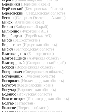
Березники
(Пермский край)
Берёзовский
(Кемеровская область)
Берёзовский
(Свердловская область)
Беслан
(Северная Осетия — Алания)
Бийск
(Алтайский край)
Бикин
(Хабаровский край)
Билибино
(Чукотский АО)
Биробиджан
(Еврейская АО)
Бирск
(Башкортостан)
Бирюсинск
(Иркутская область)
Бирюч
(Белгородская область)
Благовещенск
(Башкортостан)
Благовещенск
(Амурская область)
Благодарный
(Ставропольский край)
Бобров
(Воронежская область)
Богданович
(Свердловская область)
Богородицк
(Тульская область)
Богородск
(Нижегородская область)
Боготол
(Красноярский край)
Богучар
(Воронежская область)
Бодайбо
(Иркутская область)
Бокситогорск
(Ленинградская область)
Болгар
(Татарстан)
Бологое
(Тверская область)