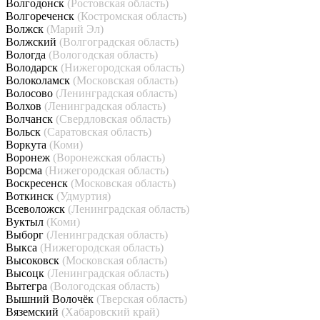
Волгодонск
(Ростовская область)
Волгореченск
(Костромская область)
Волжск
(Марий Эл)
Волжский
(Волгоградская область)
Вологда
(Вологодская область)
Володарск
(Нижегородская область)
Волоколамск
(Московская область)
Волосово
(Ленинградская область)
Волхов
(Ленинградская область)
Волчанск
(Свердловская область)
Вольск
(Саратовская область)
Воркута
(Коми)
Воронеж
(Воронежская область)
Ворсма
(Нижегородская область)
Воскресенск
(Московская область)
Воткинск
(Удмуртия)
Всеволожск
(Ленинградская область)
Вуктыл
(Коми)
Выборг
(Ленинградская область)
Выкса
(Нижегородская область)
Высоковск
(Московская область)
Высоцк
(Ленинградская область)
Вытегра
(Вологодская область)
Вышний Волочёк
(Тверская область)
Вяземский
(Хабаровский край)