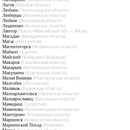
Льгов
(Курская область)
Любань
(Ленинградская область)
Люберцы
(Московская область)
Любим
(Ярославская область)
Людиново
(Калужская область)
Лянтор
(Ханты-Мансийский АО — Югра)
Магадан
(Магаданская область)
Магас
(Ингушетия)
Магнитогорск
(Челябинская область)
Майкоп
(Адыгея)
Майский
(Кабардино-Балкария)
Макаров
(Сахалинская область)
Макарьев
(Костромская область)
Макушино
(Курганская область)
Малая Вишера
(Новгородская область)
Малгобек
(Ингушетия)
Малмыж
(Кировская область)
Малоархангельск
(Орловская область)
Малоярославец
(Калужская область)
Мамадыш
(Татарстан)
Мамоново
(Калининградская область)
Мантурово
(Костромская область)
Мариинск
(Кемеровская область)
Мариинский Посад
(Чувашия)