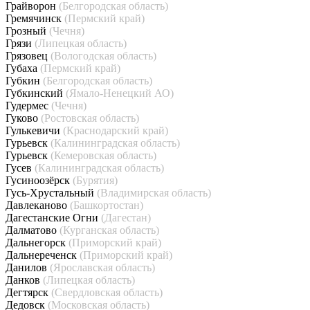
Грайворон
(Белгородская область)
Гремячинск
(Пермский край)
Грозный
(Чечня)
Грязи
(Липецкая область)
Грязовец
(Вологодская область)
Губаха
(Пермский край)
Губкин
(Белгородская область)
Губкинский
(Ямало-Ненецкий АО)
Гудермес
(Чечня)
Гуково
(Ростовская область)
Гулькевичи
(Краснодарский край)
Гурьевск
(Калининградская область)
Гурьевск
(Кемеровская область)
Гусев
(Калининградская область)
Гусиноозёрск
(Бурятия)
Гусь-Хрустальный
(Владимирская область)
Давлеканово
(Башкортостан)
Дагестанские Огни
(Дагестан)
Далматово
(Курганская область)
Дальнегорск
(Приморский край)
Дальнереченск
(Приморский край)
Данилов
(Ярославская область)
Данков
(Липецкая область)
Дегтярск
(Свердловская область)
Дедовск
(Московская область)