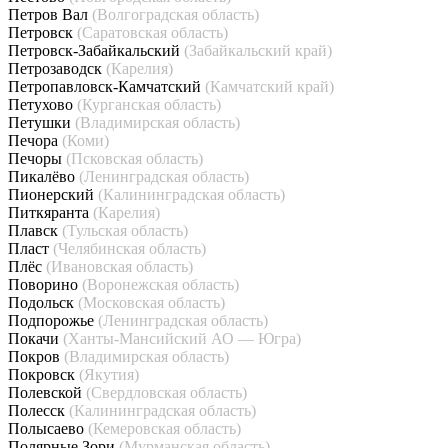
Петров Вал
(Волгоградская область)
Петровск
(Саратовская область)
Петровск-Забайкальский
(Забайкальский край)
Петрозаводск
(Карелия)
Петропавловск-Камчатский
(Камчатский край)
Петухово
(Курганская область)
Петушки
(Владимирская область)
Печора
(Коми)
Печоры
(Псковская область)
Пикалёво
(Ленинградская область)
Пионерский
(Калининградская область)
Питкяранта
(Карелия)
Плавск
(Тульская область)
Пласт
(Челябинская область)
Плёс
(Ивановская область)
Поворино
(Воронежская область)
Подольск
(Московская область)
Подпорожье
(Ленинградская область)
Покачи
(Ханты-Мансийский АО — Югра)
Покров
(Владимирская область)
Покровск
(Якутия)
Полевской
(Свердловская область)
Полесск
(Калининградская область)
Полысаево
(Кемеровская область)
Полярные Зори
(Мурманская область)