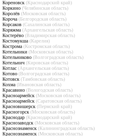
Кореновск
(Краснодарский край)
Коркино
(Челябинская область)
Королёв
(Московская область)
Короча
(Белгородская область)
Корсаков
(Сахалинская область)
Коряжма
(Архангельская область)
Костерёво
(Владимирская область)
Костомукша
(Карелия)
Кострома
(Костромская область)
Котельники
(Московская область)
Котельниково
(Волгоградская область)
Котельнич
(Кировская область)
Котлас
(Архангельская область)
Котово
(Волгоградская область)
Котовск
(Тамбовская область)
Кохма
(Ивановская область)
Красавино
(Вологодская область)
Красноармейск
(Московская область)
Красноармейск
(Саратовская область)
Красновишерск
(Пермский край)
Красногорск
(Московская область)
Краснодар
(Краснодарский край)
Краснозаводск
(Московская область)
Краснознаменск
(Калининградская область)
Краснознаменск
(Московская область)