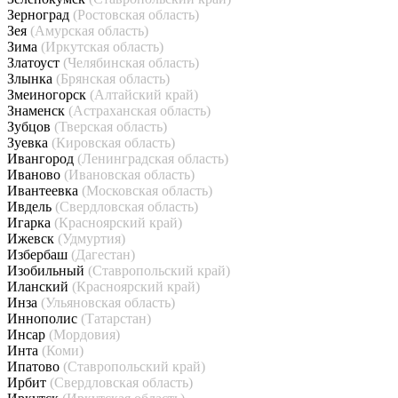
Зерноград
(Ростовская область)
Зея
(Амурская область)
Зима
(Иркутская область)
Златоуст
(Челябинская область)
Злынка
(Брянская область)
Змеиногорск
(Алтайский край)
Знаменск
(Астраханская область)
Зубцов
(Тверская область)
Зуевка
(Кировская область)
Ивангород
(Ленинградская область)
Иваново
(Ивановская область)
Ивантеевка
(Московская область)
Ивдель
(Свердловская область)
Игарка
(Красноярский край)
Ижевск
(Удмуртия)
Избербаш
(Дагестан)
Изобильный
(Ставропольский край)
Иланский
(Красноярский край)
Инза
(Ульяновская область)
Иннополис
(Татарстан)
Инсар
(Мордовия)
Инта
(Коми)
Ипатово
(Ставропольский край)
Ирбит
(Свердловская область)