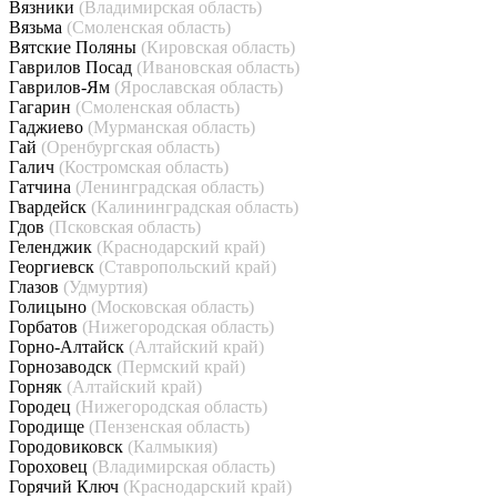
Вязники
(Владимирская область)
Вязьма
(Смоленская область)
Вятские Поляны
(Кировская область)
Гаврилов Посад
(Ивановская область)
Гаврилов-Ям
(Ярославская область)
Гагарин
(Смоленская область)
Гаджиево
(Мурманская область)
Гай
(Оренбургская область)
Галич
(Костромская область)
Гатчина
(Ленинградская область)
Гвардейск
(Калининградская область)
Гдов
(Псковская область)
Геленджик
(Краснодарский край)
Георгиевск
(Ставропольский край)
Глазов
(Удмуртия)
Голицыно
(Московская область)
Горбатов
(Нижегородская область)
Горно-Алтайск
(Алтайский край)
Горнозаводск
(Пермский край)
Горняк
(Алтайский край)
Городец
(Нижегородская область)
Городище
(Пензенская область)
Городовиковск
(Калмыкия)
Гороховец
(Владимирская область)
Горячий Ключ
(Краснодарский край)