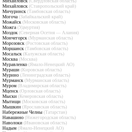
Михайловск
(Свердловская область)
Михайловск
(Ставропольский край)
Мичуринск
(Тамбовская область)
Могоча
(Забайкальский край)
Можайск
(Московская область)
Можга
(Удмуртия)
Моздок
(Северная Осетия — Алания)
Мончегорск
(Мурманская область)
Морозовск
(Ростовская область)
Моршанск
(Тамбовская область)
Мосальск
(Калужская область)
Москва
(Москва)
Муравленко
(Ямало-Ненецкий АО)
Мураши
(Кировская область)
Мурино
(Ленинградская область)
Мурманск
(Мурманская область)
Муром
(Владимирская область)
Мценск
(Орловская область)
Мыски
(Кемеровская область)
Мытищи
(Московская область)
Мышкин
(Ярославская область)
Набережные Челны
(Татарстан)
Навашино
(Нижегородская область)
Наволоки
(Ивановская область)
Надым
(Ямало-Ненецкий АО)