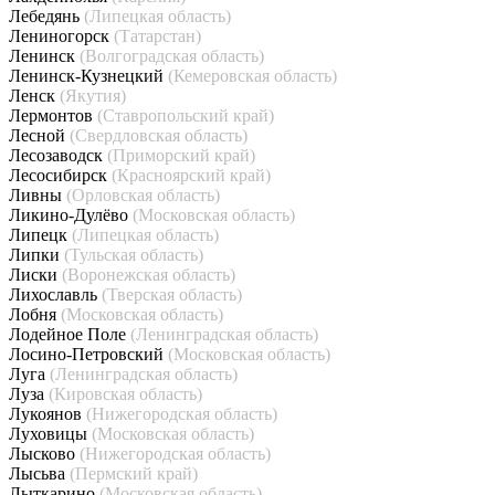
Лебедянь
(Липецкая область)
Лениногорск
(Татарстан)
Ленинск
(Волгоградская область)
Ленинск-Кузнецкий
(Кемеровская область)
Ленск
(Якутия)
Лермонтов
(Ставропольский край)
Лесной
(Свердловская область)
Лесозаводск
(Приморский край)
Лесосибирск
(Красноярский край)
Ливны
(Орловская область)
Ликино-Дулёво
(Московская область)
Липецк
(Липецкая область)
Липки
(Тульская область)
Лиски
(Воронежская область)
Лихославль
(Тверская область)
Лобня
(Московская область)
Лодейное Поле
(Ленинградская область)
Лосино-Петровский
(Московская область)
Луга
(Ленинградская область)
Луза
(Кировская область)
Лукоянов
(Нижегородская область)
Луховицы
(Московская область)
Лысково
(Нижегородская область)
Лысьва
(Пермский край)
Лыткарино
(Московская область)