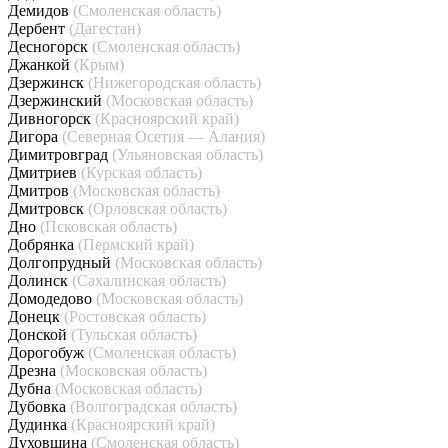
Демидов
(Смоленская область)
Дербент
(Дагестан)
Десногорск
(Смоленская область)
Джанкой
(Крым)
Дзержинск
(Нижегородская область)
Дзержинский
(Московская область)
Дивногорск
(Красноярский край)
Дигора
(Северная Осетия — Алания)
Димитровград
(Ульяновская область)
Дмитриев
(Курская область)
Дмитров
(Московская область)
Дмитровск
(Орловская область)
Дно
(Псковская область)
Добрянка
(Пермский край)
Долгопрудный
(Московская область)
Долинск
(Сахалинская область)
Домодедово
(Московская область)
Донецк
(Ростовская область)
Донской
(Тульская область)
Дорогобуж
(Смоленская область)
Дрезна
(Московская область)
Дубна
(Московская область)
Дубовка
(Волгоградская область)
Дудинка
(Красноярский край)
Духовщина
(Смоленская область)