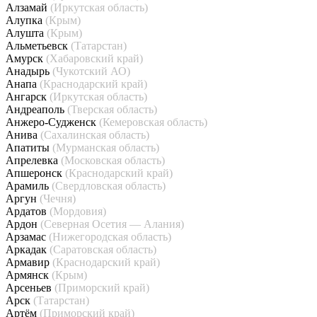
Алзамай
(Иркутская область)
Алупка
(Крым)
Алушта
(Крым)
Альметьевск
(Татарстан)
Амурск
(Хабаровский край)
Анадырь
(Чукотский АО)
Анапа
(Краснодарский край)
Ангарск
(Иркутская область)
Андреаполь
(Тверская область)
Анжеро-Судженск
(Кемеровская область)
Анива
(Сахалинская область)
Апатиты
(Мурманская область)
Апрелевка
(Московская область)
Апшеронск
(Краснодарский край)
Арамиль
(Свердловская область)
Аргун
(Чечня)
Ардатов
(Мордовия)
Ардон
(Северная Осетия — Алания)
Арзамас
(Нижегородская область)
Аркадак
(Саратовская область)
Армавир
(Краснодарский край)
Армянск
(Крым)
Арсеньев
(Приморский край)
Арск
(Татарстан)
Артём
(Приморский край)