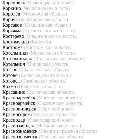
Кореновск
(Краснодарский край)
Коркино
(Челябинская область)
Королёв
(Московская область)
Короча
(Белгородская область)
Корсаков
(Сахалинская область)
Коряжма
(Архангельская область)
Костерёво
(Владимирская область)
Костомукша
(Карелия)
Кострома
(Костромская область)
Котельники
(Московская область)
Котельниково
(Волгоградская область)
Котельнич
(Кировская область)
Котлас
(Архангельская область)
Котово
(Волгоградская область)
Котовск
(Тамбовская область)
Кохма
(Ивановская область)
Красавино
(Вологодская область)
Красноармейск
(Московская область)
Красноармейск
(Саратовская область)
Красновишерск
(Пермский край)
Красногорск
(Московская область)
Краснодар
(Краснодарский край)
Краснозаводск
(Московская область)
Краснознаменск
(Калининградская область)
Краснознаменск
(Московская область)