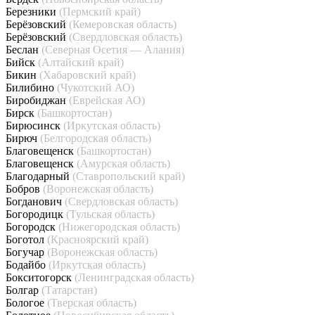
Березники
(Пермский край)
Берёзовский
(Кемеровская область)
Берёзовский
(Свердловская область)
Беслан
(Северная Осетия — Алания)
Бийск
(Алтайский край)
Бикин
(Хабаровский край)
Билибино
(Чукотский АО)
Биробиджан
(Еврейская АО)
Бирск
(Башкортостан)
Бирюсинск
(Иркутская область)
Бирюч
(Белгородская область)
Благовещенск
(Башкортостан)
Благовещенск
(Амурская область)
Благодарный
(Ставропольский край)
Бобров
(Воронежская область)
Богданович
(Свердловская область)
Богородицк
(Тульская область)
Богородск
(Нижегородская область)
Боготол
(Красноярский край)
Богучар
(Воронежская область)
Бодайбо
(Иркутская область)
Бокситогорск
(Ленинградская область)
Болгар
(Татарстан)
Бологое
(Тверская область)