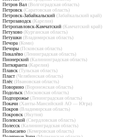
Петров Вал
(Волгоградская область)
Петровск
(Саратовская область)
Петровск-Забайкальский
(Забайкальский край)
Петрозаводск
(Карелия)
Петропавловск-Камчатский
(Камчатский край)
Петухово
(Курганская область)
Петушки
(Владимирская область)
Печора
(Коми)
Печоры
(Псковская область)
Пикалёво
(Ленинградская область)
Пионерский
(Калининградская область)
Питкяранта
(Карелия)
Плавск
(Тульская область)
Пласт
(Челябинская область)
Плёс
(Ивановская область)
Поворино
(Воронежская область)
Подольск
(Московская область)
Подпорожье
(Ленинградская область)
Покачи
(Ханты-Мансийский АО — Югра)
Покров
(Владимирская область)
Покровск
(Якутия)
Полевской
(Свердловская область)
Полесск
(Калининградская область)
Полысаево
(Кемеровская область)
Полярные Зори
(Мурманская область)