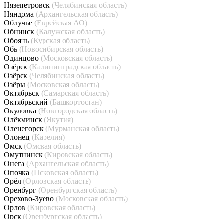
Нязепетровск
(Челябинская область)
Няндома
(Архангельская область)
Облучье
(Еврейская АО)
Обнинск
(Калужская область)
Обоянь
(Курская область)
Обь
(Новосибирская область)
Одинцово
(Московская область)
Озёрск
(Калининградская область)
Озёрск
(Челябинская область)
Озёры
(Московская область)
Октябрьск
(Самарская область)
Октябрьский
(Башкортостан)
Окуловка
(Новгородская область)
Олёкминск
(Якутия)
Оленегорск
(Мурманская область)
Олонец
(Карелия)
Омск
(Омская область)
Омутнинск
(Кировская область)
Онега
(Архангельская область)
Опочка
(Псковская область)
Орёл
(Орловская область)
Оренбург
(Оренбургская область)
Орехово-Зуево
(Московская область)
Орлов
(Кировская область)
Орск
(Оренбургская область)