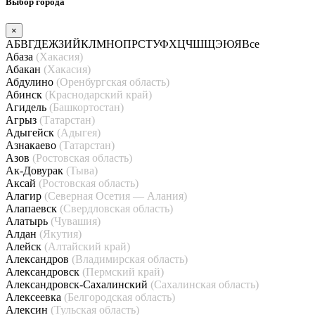
Выбор города
×
А
Б
В
Г
Д
Е
Ж
З
И
Й
К
Л
М
Н
О
П
Р
С
Т
У
Ф
Х
Ц
Ч
Ш
Щ
Э
Ю
Я
Все
Абаза
(Хакасия)
Абакан
(Хакасия)
Абдулино
(Оренбургская область)
Абинск
(Краснодарский край)
Агидель
(Башкортостан)
Агрыз
(Татарстан)
Адыгейск
(Адыгея)
Азнакаево
(Татарстан)
Азов
(Ростовская область)
Ак-Довурак
(Тыва)
Аксай
(Ростовская область)
Алагир
(Северная Осетия — Алания)
Алапаевск
(Свердловская область)
Алатырь
(Чувашия)
Алдан
(Якутия)
Алейск
(Алтайский край)
Александров
(Владимирская область)
Александровск
(Пермский край)
Александровск-Сахалинский
(Сахалинская область)
Алексеевка
(Белгородская область)
Алексин
(Тульская область)