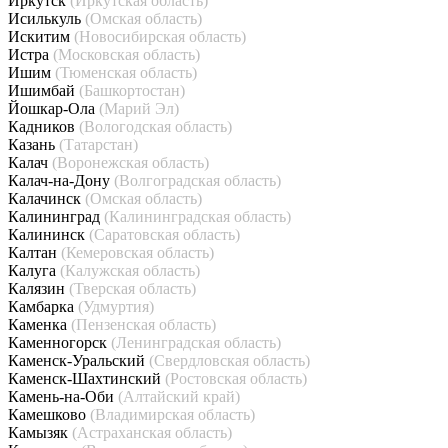
Иркутск
(Иркутская область)
Исилькуль
(Омская область)
Искитим
(Новосибирская область)
Истра
(Московская область)
Ишим
(Тюменская область)
Ишимбай
(Башкортостан)
Йошкар-Ола
(Марий Эл)
Кадников
(Вологодская область)
Казань
(Татарстан)
Калач
(Воронежская область)
Калач-на-Дону
(Волгоградская область)
Калачинск
(Омская область)
Калининград
(Калининградская область)
Калининск
(Саратовская область)
Калтан
(Кемеровская область)
Калуга
(Калужская область)
Калязин
(Тверская область)
Камбарка
(Удмуртия)
Каменка
(Пензенская область)
Каменногорск
(Ленинградская область)
Каменск-Уральский
(Свердловская область)
Каменск-Шахтинский
(Ростовская область)
Камень-на-Оби
(Алтайский край)
Камешково
(Владимирская область)
Камызяк
(Астраханская область)