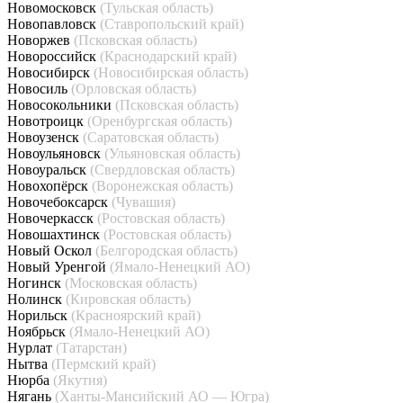
Новомосковск
(Тульская область)
Новопавловск
(Ставропольский край)
Новоржев
(Псковская область)
Новороссийск
(Краснодарский край)
Новосибирск
(Новосибирская область)
Новосиль
(Орловская область)
Новосокольники
(Псковская область)
Новотроицк
(Оренбургская область)
Новоузенск
(Саратовская область)
Новоульяновск
(Ульяновская область)
Новоуральск
(Свердловская область)
Новохопёрск
(Воронежская область)
Новочебоксарск
(Чувашия)
Новочеркасск
(Ростовская область)
Новошахтинск
(Ростовская область)
Новый Оскол
(Белгородская область)
Новый Уренгой
(Ямало-Ненецкий АО)
Ногинск
(Московская область)
Нолинск
(Кировская область)
Норильск
(Красноярский край)
Ноябрьск
(Ямало-Ненецкий АО)
Нурлат
(Татарстан)
Нытва
(Пермский край)
Нюрба
(Якутия)
Нягань
(Ханты-Мансийский АО — Югра)