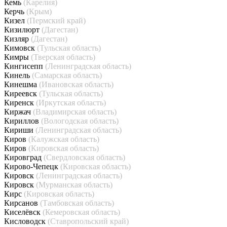
Кемь
(Карелия)
Керчь
(Крым)
Кизел
(Пермский край)
Кизилюрт
(Дагестан)
Кизляр
(Дагестан)
Кимовск
(Тульская область)
Кимры
(Тверская область)
Кингисепп
(Ленинградская область)
Кинель
(Самарская область)
Кинешма
(Ивановская область)
Киреевск
(Тульская область)
Киренск
(Иркутская область)
Киржач
(Владимирская область)
Кириллов
(Вологодская область)
Кириши
(Ленинградская область)
Киров
(Калужская область)
Киров
(Кировская область)
Кировград
(Свердловская область)
Кирово-Чепецк
(Кировская область)
Кировск
(Ленинградская область)
Кировск
(Мурманская область)
Кирс
(Кировская область)
Кирсанов
(Тамбовская область)
Киселёвск
(Кемеровская область)
Кисловодск
(Ставропольский край)