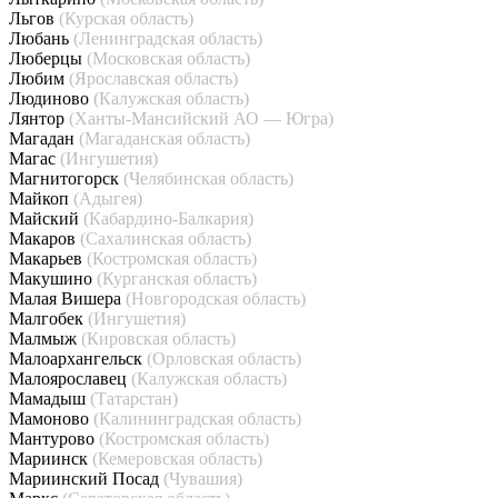
Льгов
(Курская область)
Любань
(Ленинградская область)
Люберцы
(Московская область)
Любим
(Ярославская область)
Людиново
(Калужская область)
Лянтор
(Ханты-Мансийский АО — Югра)
Магадан
(Магаданская область)
Магас
(Ингушетия)
Магнитогорск
(Челябинская область)
Майкоп
(Адыгея)
Майский
(Кабардино-Балкария)
Макаров
(Сахалинская область)
Макарьев
(Костромская область)
Макушино
(Курганская область)
Малая Вишера
(Новгородская область)
Малгобек
(Ингушетия)
Малмыж
(Кировская область)
Малоархангельск
(Орловская область)
Малоярославец
(Калужская область)
Мамадыш
(Татарстан)
Мамоново
(Калининградская область)
Мантурово
(Костромская область)
Мариинск
(Кемеровская область)
Мариинский Посад
(Чувашия)