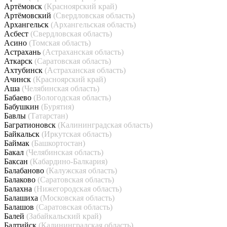
Артёмовск
(Красноярский край)
Артёмовский
(Свердловская область)
Архангельск
(Архангельская область)
Асбест
(Свердловская область)
Асино
(Томская область)
Астрахань
(Астраханская область)
Аткарск
(Саратовская область)
Ахтубинск
(Астраханская область)
Ачинск
(Красноярский край)
Аша
(Челябинская область)
Бабаево
(Вологодская область)
Бабушкин
(Бурятия)
Бавлы
(Татарстан)
Багратионовск
(Калининградская область)
Байкальск
(Иркутская область)
Баймак
(Башкортостан)
Бакал
(Челябинская область)
Баксан
(Кабардино-Балкария)
Балабаново
(Калужская область)
Балаково
(Саратовская область)
Балахна
(Нижегородская область)
Балашиха
(Московская область)
Балашов
(Саратовская область)
Балей
(Забайкальский край)
Балтийск
(Калининградская область)