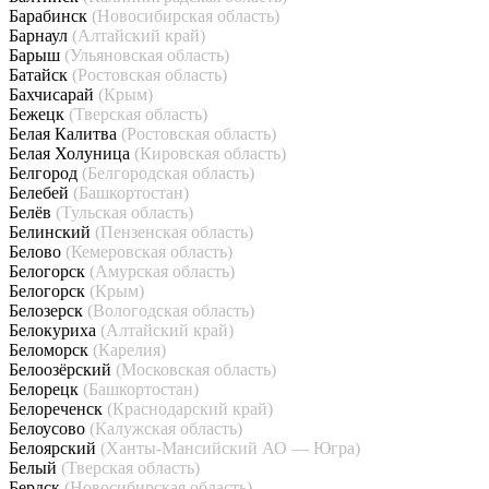
Барабинск
(Новосибирская область)
Барнаул
(Алтайский край)
Барыш
(Ульяновская область)
Батайск
(Ростовская область)
Бахчисарай
(Крым)
Бежецк
(Тверская область)
Белая Калитва
(Ростовская область)
Белая Холуница
(Кировская область)
Белгород
(Белгородская область)
Белебей
(Башкортостан)
Белёв
(Тульская область)
Белинский
(Пензенская область)
Белово
(Кемеровская область)
Белогорск
(Амурская область)
Белогорск
(Крым)
Белозерск
(Вологодская область)
Белокуриха
(Алтайский край)
Беломорск
(Карелия)
Белоозёрский
(Московская область)
Белорецк
(Башкортостан)
Белореченск
(Краснодарский край)
Белоусово
(Калужская область)
Белоярский
(Ханты-Мансийский АО — Югра)
Белый
(Тверская область)
Бердск
(Новосибирская область)