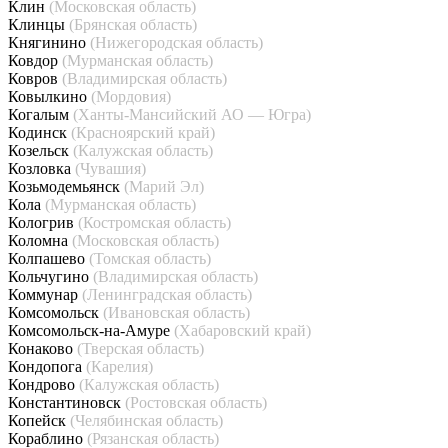
Клин
(Московская область)
Клинцы
(Брянская область)
Княгинино
(Нижегородская область)
Ковдор
(Мурманская область)
Ковров
(Владимирская область)
Ковылкино
(Мордовия)
Когалым
(Ханты-Мансийский АО — Югра)
Кодинск
(Красноярский край)
Козельск
(Калужская область)
Козловка
(Чувашия)
Козьмодемьянск
(Марий Эл)
Кола
(Мурманская область)
Кологрив
(Костромская область)
Коломна
(Московская область)
Колпашево
(Томская область)
Кольчугино
(Владимирская область)
Коммунар
(Ленинградская область)
Комсомольск
(Ивановская область)
Комсомольск-на-Амуре
(Хабаровский край)
Конаково
(Тверская область)
Кондопога
(Карелия)
Кондрово
(Калужская область)
Константиновск
(Ростовская область)
Копейск
(Челябинская область)
Кораблино
(Рязанская область)