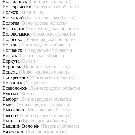
Волгодонск
(Ростовская область)
Волгореченск
(Костромская область)
Волжск
(Марий Эл)
Волжский
(Волгоградская область)
Вологда
(Вологодская область)
Володарск
(Нижегородская область)
Волоколамск
(Московская область)
Волосово
(Ленинградская область)
Волхов
(Ленинградская область)
Волчанск
(Свердловская область)
Вольск
(Саратовская область)
Воркута
(Коми)
Воронеж
(Воронежская область)
Ворсма
(Нижегородская область)
Воскресенск
(Московская область)
Воткинск
(Удмуртия)
Всеволожск
(Ленинградская область)
Вуктыл
(Коми)
Выборг
(Ленинградская область)
Выкса
(Нижегородская область)
Высоковск
(Московская область)
Высоцк
(Ленинградская область)
Вытегра
(Вологодская область)
Вышний Волочёк
(Тверская область)
Вяземский
(Хабаровский край)