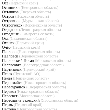
Оса
(Пермский край)
Осинники
(Кемеровская область)
Осташков
(Тверская область)
Остров
(Псковская область)
Островной
(Мурманская область)
Острогожск
(Воронежская область)
Отрадное
(Ленинградская область)
Отрадный
(Самарская область)
Оха
(Сахалинская область)
Оханск
(Пермский край)
Очёр
(Пермский край)
Павлово
(Нижегородская область)
Павловск
(Воронежская область)
Павловский Посад
(Московская область)
Палласовка
(Волгоградская область)
Партизанск
(Приморский край)
Певек
(Чукотский АО)
Пенза
(Пензенская область)
Первомайск
(Нижегородская область)
Первоуральск
(Свердловская область)
Перевоз
(Нижегородская область)
Пересвет
(Московская область)
Переславль-Залесский
(Ярославская область)
Пермь
(Пермский край)
Пестово
(Новгородская область)