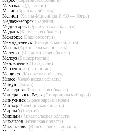
Маркс
(Саратовская область)
Махачкала
(Дагестан)
Мглин
(Брянская область)
Мегион
(Ханты-Мансийский АО — Югра)
Медвежьегорск
(Карелия)
Медногорск
(Оренбургская область)
Медынь
(Калужская область)
Межгорье
(Башкортостан)
Междуреченск
(Кемеровская область)
Мезень
(Архангельская область)
Меленки
(Владимирская область)
Мелеуз
(Башкортостан)
Менделеевск
(Татарстан)
Мензелинск
(Татарстан)
Мещовск
(Калужская область)
Миасс
(Челябинская область)
Микунь
(Коми)
Миллерово
(Ростовская область)
Минеральные Воды
(Ставропольский край)
Минусинск
(Красноярский край)
Миньяр
(Челябинская область)
Мирный
(Якутия)
Мирный
(Архангельская область)
Михайлов
(Рязанская область)
Михайловка
(Волгоградская область)