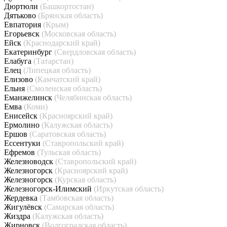
Дюртюли
(Башкортостан)
Дятьково
(Брянская область)
Евпатория
(Крым)
Егорьевск
(Московская область)
Ейск
(Краснодарский край)
Екатеринбург
(Свердловская область)
Елабуга
(Татарстан)
Елец
(Липецкая область)
Елизово
(Камчатский край)
Ельня
(Смоленская область)
Еманжелинск
(Челябинская область)
Емва
(Коми)
Енисейск
(Красноярский край)
Ермолино
(Калужская область)
Ершов
(Саратовская область)
Ессентуки
(Ставропольский край)
Ефремов
(Тульская область)
Железноводск
(Ставропольский край)
Железногорск
(Красноярский край)
Железногорск
(Курская область)
Железногорск-Илимский
(Иркутская область)
Жердевка
(Тамбовская область)
Жигулёвск
(Самарская область)
Жиздра
(Калужская область)
Жирновск
(Волгоградская область)