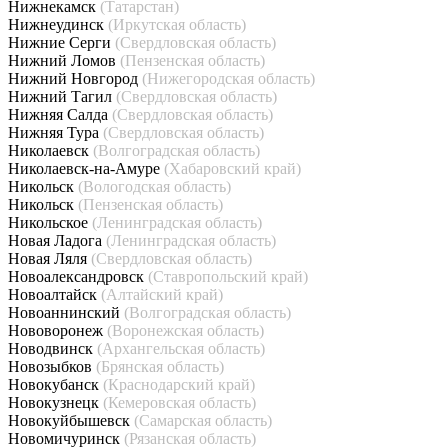
Нижнекамск
(Татарстан)
Нижнеудинск
(Иркутская область)
Нижние Серги
(Свердловская область)
Нижний Ломов
(Пензенская область)
Нижний Новгород
(Нижегородская область)
Нижний Тагил
(Свердловская область)
Нижняя Салда
(Свердловская область)
Нижняя Тура
(Свердловская область)
Николаевск
(Волгоградская область)
Николаевск-на-Амуре
(Хабаровский край)
Никольск
(Вологодская область)
Никольск
(Пензенская область)
Никольское
(Ленинградская область)
Новая Ладога
(Ленинградская область)
Новая Ляля
(Свердловская область)
Новоалександровск
(Ставропольский край)
Новоалтайск
(Алтайский край)
Новоаннинский
(Волгоградская область)
Нововоронеж
(Воронежская область)
Новодвинск
(Архангельская область)
Новозыбков
(Брянская область)
Новокубанск
(Краснодарский край)
Новокузнецк
(Кемеровская область)
Новокуйбышевск
(Самарская область)
Новомичуринск
(Рязанская область)