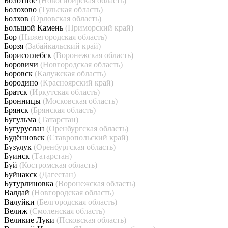
Болотное
(Новосибирская область)
Болохово
(Тульская область)
Болхов
(Орловская область)
Большой Камень
(Приморский край)
Бор
(Нижегородская область)
Борзя
(Забайкальский край)
Борисоглебск
(Воронежская область)
Боровичи
(Новгородская область)
Боровск
(Калужская область)
Бородино
(Красноярский край)
Братск
(Иркутская область)
Бронницы
(Московская область)
Брянск
(Брянская область)
Бугульма
(Татарстан)
Бугуруслан
(Оренбургская область)
Будённовск
(Ставропольский край)
Бузулук
(Оренбургская область)
Буинск
(Татарстан)
Буй
(Костромская область)
Буйнакск
(Дагестан)
Бутурлиновка
(Воронежская область)
Валдай
(Новгородская область)
Валуйки
(Белгородская область)
Велиж
(Смоленская область)
Великие Луки
(Псковская область)