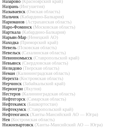
Назарово
(Красноярский край)
Назрань
(Ингушетия)
Называевск
(Омская область)
Нальчик
(Кабардино-Балкария)
Нариманов
(Астраханская область)
Наро-Фоминск
(Московская область)
Нарткала
(Кабардино-Балкария)
Нарьян-Мар
(Ненецкий АО)
Находка
(Приморский край)
Невель
(Псковская область)
Невельск
(Сахалинская область)
Невинномысск
(Ставропольский край)
Невьянск
(Свердловская область)
Нелидово
(Тверская область)
Неман
(Калининградская область)
Нерехта
(Костромская область)
Нерчинск
(Забайкальский край)
Нерюнгри
(Якутия)
Нестеров
(Калининградская область)
Нефтегорск
(Самарская область)
Нефтекамск
(Башкортостан)
Нефтекумск
(Ставропольский край)
Нефтеюганск
(Ханты-Мансийский АО — Югра)
Нея
(Костромская область)
Нижневартовск
(Ханты-Мансийский АО — Югра)