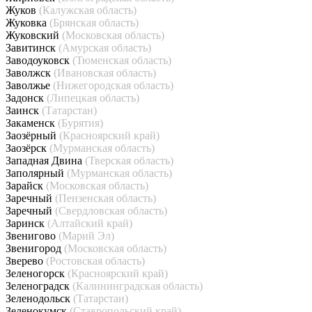
Жуков
(Калужская область)
Жуковка
(Брянская область)
Жуковский
(Московская область)
Завитинск
(Амурская область)
Заводоуковск
(Тюменская область)
Заволжск
(Ивановская область)
Заволжье
(Нижегородская область)
Задонск
(Липецкая область)
Заинск
(Татарстан)
Закаменск
(Бурятия)
Заозёрный
(Красноярский край)
Заозёрск
(Мурманская область)
Западная Двина
(Тверская область)
Заполярный
(Мурманская область)
Зарайск
(Московская область)
Заречный
(Пензенская область)
Заречный
(Свердловская область)
Заринск
(Алтайский край)
Звенигово
(Марий Эл)
Звенигород
(Московская область)
Зверево
(Ростовская область)
Зеленогорск
(Красноярский край)
Зеленоградск
(Калининградская область)
Зеленодольск
(Татарстан)
Зеленокумск
(Ставропольский край)