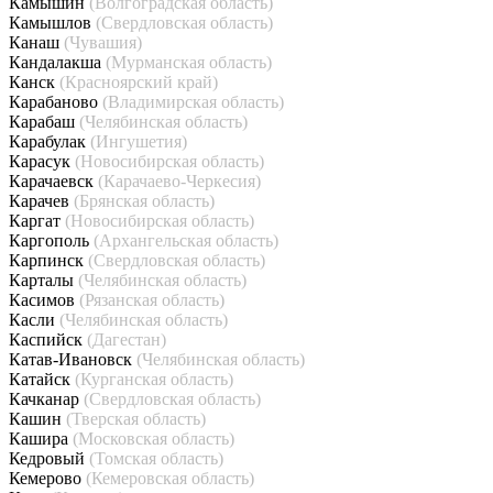
Камышин
(Волгоградская область)
Камышлов
(Свердловская область)
Канаш
(Чувашия)
Кандалакша
(Мурманская область)
Канск
(Красноярский край)
Карабаново
(Владимирская область)
Карабаш
(Челябинская область)
Карабулак
(Ингушетия)
Карасук
(Новосибирская область)
Карачаевск
(Карачаево-Черкесия)
Карачев
(Брянская область)
Каргат
(Новосибирская область)
Каргополь
(Архангельская область)
Карпинск
(Свердловская область)
Карталы
(Челябинская область)
Касимов
(Рязанская область)
Касли
(Челябинская область)
Каспийск
(Дагестан)
Катав-Ивановск
(Челябинская область)
Катайск
(Курганская область)
Качканар
(Свердловская область)
Кашин
(Тверская область)
Кашира
(Московская область)
Кедровый
(Томская область)
Кемерово
(Кемеровская область)