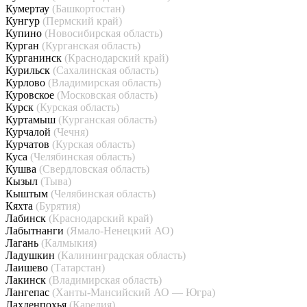
Кумертау
(Башкортостан)
Кунгур
(Пермский край)
Купино
(Новосибирская область)
Курган
(Курганская область)
Курганинск
(Краснодарский край)
Курильск
(Сахалинская область)
Курлово
(Владимирская область)
Куровское
(Московская область)
Курск
(Курская область)
Куртамыш
(Курганская область)
Курчалой
(Чечня)
Курчатов
(Курская область)
Куса
(Челябинская область)
Кушва
(Свердловская область)
Кызыл
(Тыва)
Кыштым
(Челябинская область)
Кяхта
(Бурятия)
Лабинск
(Краснодарский край)
Лабытнанги
(Ямало-Ненецкий АО)
Лагань
(Калмыкия)
Ладушкин
(Калининградская область)
Лаишево
(Татарстан)
Лакинск
(Владимирская область)
Лангепас
(Ханты-Мансийский АО — Югра)
Лахденпохья
(Карелия)