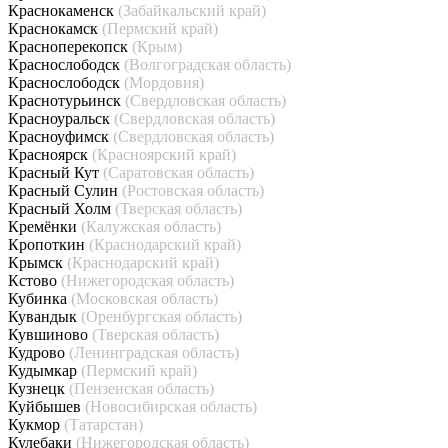
Краснокаменск
(Забайкальский край)
Краснокамск
(Пермский край)
Красноперекопск
(Крым)
Краснослободск
(Волгоградская область)
Краснослободск
(Мордовия)
Краснотурьинск
(Свердловская область)
Красноуральск
(Свердловская область)
Красноуфимск
(Свердловская область)
Красноярск
(Красноярский край)
Красный Кут
(Саратовская область)
Красный Сулин
(Ростовская область)
Красный Холм
(Тверская область)
Кремёнки
(Калужская область)
Кропоткин
(Краснодарский край)
Крымск
(Краснодарский край)
Кстово
(Нижегородская область)
Кубинка
(Московская область)
Кувандык
(Оренбургская область)
Кувшиново
(Тверская область)
Кудрово
(Ленинградская область)
Кудымкар
(Пермский край)
Кузнецк
(Пензенская область)
Куйбышев
(Новосибирская область)
Кукмор
(Татарстан)
Кулебаки
(Нижегородская область)