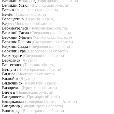
Великий Новгород
(Новгородская область)
Великий Устюг
(Вологодская область)
Вельск
(Архангельская область)
Венёв
(Тульская область)
Верещагино
(Пермский край)
Верея
(Московская область)
Верхнеуральск
(Челябинская область)
Верхний Тагил
(Свердловская область)
Верхний Уфалей
(Челябинская область)
Верхняя Пышма
(Свердловская область)
Верхняя Салда
(Свердловская область)
Верхняя Тура
(Свердловская область)
Верхотурье
(Свердловская область)
Верхоянск
(Якутия)
Весьегонск
(Тверская область)
Ветлуга
(Нижегородская область)
Видное
(Московская область)
Вилюйск
(Якутия)
Вилючинск
(Камчатский край)
Вихоревка
(Иркутская область)
Вичуга
(Ивановская область)
Владивосток
(Приморский край)
Владикавказ
(Северная Осетия — Алания)
Владимир
(Владимирская область)
Волгоград
(Волгоградская область)