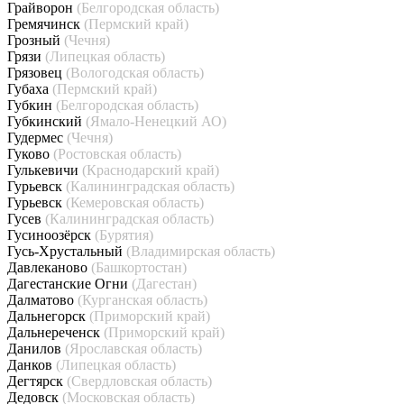
Грайворон
(Белгородская область)
Гремячинск
(Пермский край)
Грозный
(Чечня)
Грязи
(Липецкая область)
Грязовец
(Вологодская область)
Губаха
(Пермский край)
Губкин
(Белгородская область)
Губкинский
(Ямало-Ненецкий АО)
Гудермес
(Чечня)
Гуково
(Ростовская область)
Гулькевичи
(Краснодарский край)
Гурьевск
(Калининградская область)
Гурьевск
(Кемеровская область)
Гусев
(Калининградская область)
Гусиноозёрск
(Бурятия)
Гусь-Хрустальный
(Владимирская область)
Давлеканово
(Башкортостан)
Дагестанские Огни
(Дагестан)
Далматово
(Курганская область)
Дальнегорск
(Приморский край)
Дальнереченск
(Приморский край)
Данилов
(Ярославская область)
Данков
(Липецкая область)
Дегтярск
(Свердловская область)
Дедовск
(Московская область)