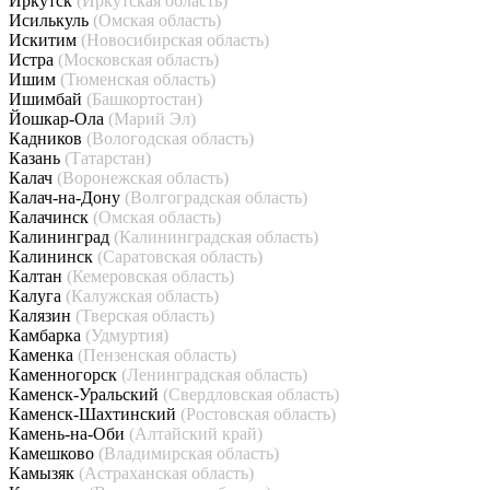
Иркутск
(Иркутская область)
Исилькуль
(Омская область)
Искитим
(Новосибирская область)
Истра
(Московская область)
Ишим
(Тюменская область)
Ишимбай
(Башкортостан)
Йошкар-Ола
(Марий Эл)
Кадников
(Вологодская область)
Казань
(Татарстан)
Калач
(Воронежская область)
Калач-на-Дону
(Волгоградская область)
Калачинск
(Омская область)
Калининград
(Калининградская область)
Калининск
(Саратовская область)
Калтан
(Кемеровская область)
Калуга
(Калужская область)
Калязин
(Тверская область)
Камбарка
(Удмуртия)
Каменка
(Пензенская область)
Каменногорск
(Ленинградская область)
Каменск-Уральский
(Свердловская область)
Каменск-Шахтинский
(Ростовская область)
Камень-на-Оби
(Алтайский край)
Камешково
(Владимирская область)
Камызяк
(Астраханская область)