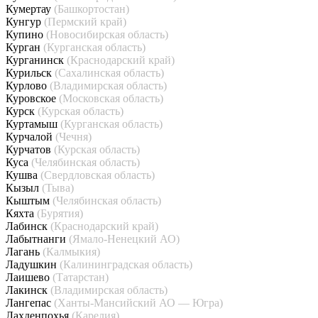
Кумертау
(Башкортостан)
Кунгур
(Пермский край)
Купино
(Новосибирская область)
Курган
(Курганская область)
Курганинск
(Краснодарский край)
Курильск
(Сахалинская область)
Курлово
(Владимирская область)
Куровское
(Московская область)
Курск
(Курская область)
Куртамыш
(Курганская область)
Курчалой
(Чечня)
Курчатов
(Курская область)
Куса
(Челябинская область)
Кушва
(Свердловская область)
Кызыл
(Тыва)
Кыштым
(Челябинская область)
Кяхта
(Бурятия)
Лабинск
(Краснодарский край)
Лабытнанги
(Ямало-Ненецкий АО)
Лагань
(Калмыкия)
Ладушкин
(Калининградская область)
Лаишево
(Татарстан)
Лакинск
(Владимирская область)
Лангепас
(Ханты-Мансийский АО — Югра)
Лахденпохья
(Карелия)