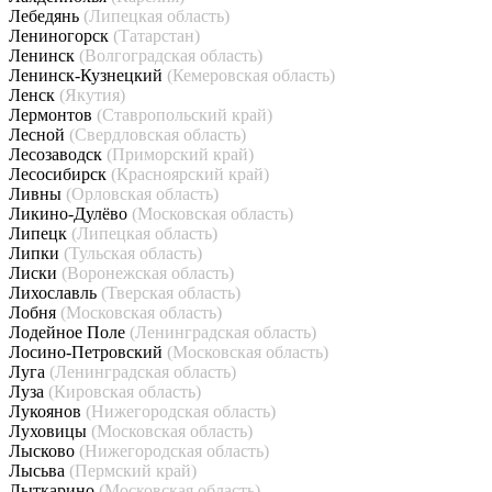
Лебедянь
(Липецкая область)
Лениногорск
(Татарстан)
Ленинск
(Волгоградская область)
Ленинск-Кузнецкий
(Кемеровская область)
Ленск
(Якутия)
Лермонтов
(Ставропольский край)
Лесной
(Свердловская область)
Лесозаводск
(Приморский край)
Лесосибирск
(Красноярский край)
Ливны
(Орловская область)
Ликино-Дулёво
(Московская область)
Липецк
(Липецкая область)
Липки
(Тульская область)
Лиски
(Воронежская область)
Лихославль
(Тверская область)
Лобня
(Московская область)
Лодейное Поле
(Ленинградская область)
Лосино-Петровский
(Московская область)
Луга
(Ленинградская область)
Луза
(Кировская область)
Лукоянов
(Нижегородская область)
Луховицы
(Московская область)
Лысково
(Нижегородская область)
Лысьва
(Пермский край)
Лыткарино
(Московская область)