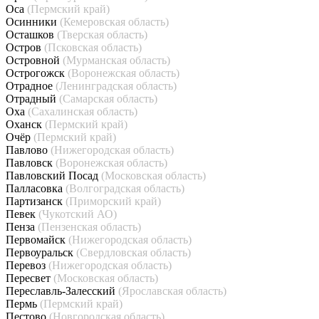
Оса
(Пермский край)
Осинники
(Кемеровская область)
Осташков
(Тверская область)
Остров
(Псковская область)
Островной
(Мурманская область)
Острогожск
(Воронежская область)
Отрадное
(Ленинградская область)
Отрадный
(Самарская область)
Оха
(Сахалинская область)
Оханск
(Пермский край)
Очёр
(Пермский край)
Павлово
(Нижегородская область)
Павловск
(Воронежская область)
Павловский Посад
(Московская область)
Палласовка
(Волгоградская область)
Партизанск
(Приморский край)
Певек
(Чукотский АО)
Пенза
(Пензенская область)
Первомайск
(Нижегородская область)
Первоуральск
(Свердловская область)
Перевоз
(Нижегородская область)
Пересвет
(Московская область)
Переславль-Залесский
(Ярославская область)
Пермь
(Пермский край)
Пестово
(Новгородская область)