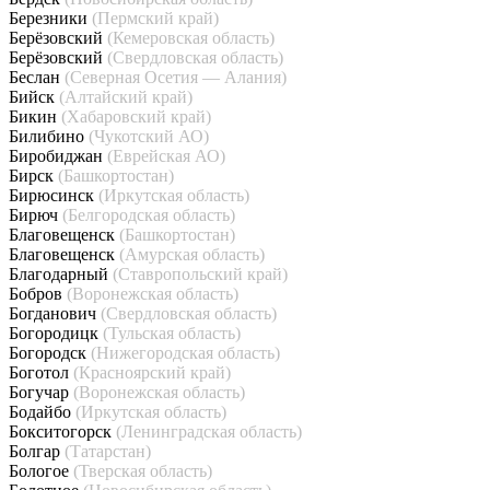
Березники
(Пермский край)
Берёзовский
(Кемеровская область)
Берёзовский
(Свердловская область)
Беслан
(Северная Осетия — Алания)
Бийск
(Алтайский край)
Бикин
(Хабаровский край)
Билибино
(Чукотский АО)
Биробиджан
(Еврейская АО)
Бирск
(Башкортостан)
Бирюсинск
(Иркутская область)
Бирюч
(Белгородская область)
Благовещенск
(Башкортостан)
Благовещенск
(Амурская область)
Благодарный
(Ставропольский край)
Бобров
(Воронежская область)
Богданович
(Свердловская область)
Богородицк
(Тульская область)
Богородск
(Нижегородская область)
Боготол
(Красноярский край)
Богучар
(Воронежская область)
Бодайбо
(Иркутская область)
Бокситогорск
(Ленинградская область)
Болгар
(Татарстан)
Бологое
(Тверская область)