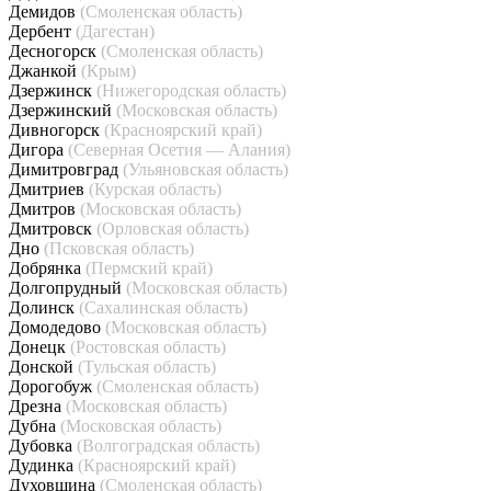
Демидов
(Смоленская область)
Дербент
(Дагестан)
Десногорск
(Смоленская область)
Джанкой
(Крым)
Дзержинск
(Нижегородская область)
Дзержинский
(Московская область)
Дивногорск
(Красноярский край)
Дигора
(Северная Осетия — Алания)
Димитровград
(Ульяновская область)
Дмитриев
(Курская область)
Дмитров
(Московская область)
Дмитровск
(Орловская область)
Дно
(Псковская область)
Добрянка
(Пермский край)
Долгопрудный
(Московская область)
Долинск
(Сахалинская область)
Домодедово
(Московская область)
Донецк
(Ростовская область)
Донской
(Тульская область)
Дорогобуж
(Смоленская область)
Дрезна
(Московская область)
Дубна
(Московская область)
Дубовка
(Волгоградская область)
Дудинка
(Красноярский край)
Духовщина
(Смоленская область)