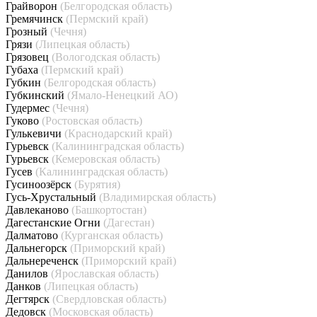
Грайворон
(Белгородская область)
Гремячинск
(Пермский край)
Грозный
(Чечня)
Грязи
(Липецкая область)
Грязовец
(Вологодская область)
Губаха
(Пермский край)
Губкин
(Белгородская область)
Губкинский
(Ямало-Ненецкий АО)
Гудермес
(Чечня)
Гуково
(Ростовская область)
Гулькевичи
(Краснодарский край)
Гурьевск
(Калининградская область)
Гурьевск
(Кемеровская область)
Гусев
(Калининградская область)
Гусиноозёрск
(Бурятия)
Гусь-Хрустальный
(Владимирская область)
Давлеканово
(Башкортостан)
Дагестанские Огни
(Дагестан)
Далматово
(Курганская область)
Дальнегорск
(Приморский край)
Дальнереченск
(Приморский край)
Данилов
(Ярославская область)
Данков
(Липецкая область)
Дегтярск
(Свердловская область)
Дедовск
(Московская область)