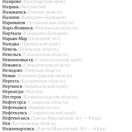
Назарово
(Красноярский край)
Назрань
(Ингушетия)
Называевск
(Омская область)
Нальчик
(Кабардино-Балкария)
Нариманов
(Астраханская область)
Наро-Фоминск
(Московская область)
Нарткала
(Кабардино-Балкария)
Нарьян-Мар
(Ненецкий АО)
Находка
(Приморский край)
Невель
(Псковская область)
Невельск
(Сахалинская область)
Невинномысск
(Ставропольский край)
Невьянск
(Свердловская область)
Нелидово
(Тверская область)
Неман
(Калининградская область)
Нерехта
(Костромская область)
Нерчинск
(Забайкальский край)
Нерюнгри
(Якутия)
Нестеров
(Калининградская область)
Нефтегорск
(Самарская область)
Нефтекамск
(Башкортостан)
Нефтекумск
(Ставропольский край)
Нефтеюганск
(Ханты-Мансийский АО — Югра)
Нея
(Костромская область)
Нижневартовск
(Ханты-Мансийский АО — Югра)