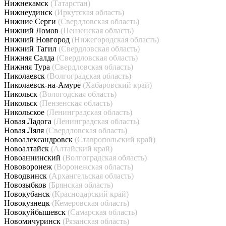
Нижнекамск
(Татарстан)
Нижнеудинск
(Иркутская область)
Нижние Серги
(Свердловская область)
Нижний Ломов
(Пензенская область)
Нижний Новгород
(Нижегородская область)
Нижний Тагил
(Свердловская область)
Нижняя Салда
(Свердловская область)
Нижняя Тура
(Свердловская область)
Николаевск
(Волгоградская область)
Николаевск-на-Амуре
(Хабаровский край)
Никольск
(Вологодская область)
Никольск
(Пензенская область)
Никольское
(Ленинградская область)
Новая Ладога
(Ленинградская область)
Новая Ляля
(Свердловская область)
Новоалександровск
(Ставропольский край)
Новоалтайск
(Алтайский край)
Новоаннинский
(Волгоградская область)
Нововоронеж
(Воронежская область)
Новодвинск
(Архангельская область)
Новозыбков
(Брянская область)
Новокубанск
(Краснодарский край)
Новокузнецк
(Кемеровская область)
Новокуйбышевск
(Самарская область)
Новомичуринск
(Рязанская область)