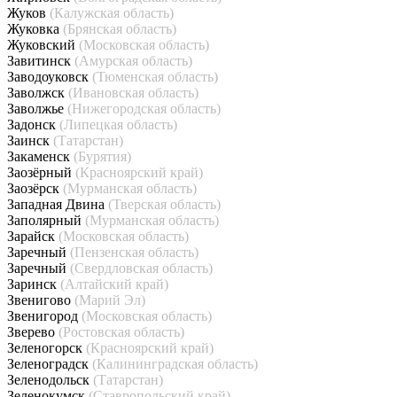
Жуков
(Калужская область)
Жуковка
(Брянская область)
Жуковский
(Московская область)
Завитинск
(Амурская область)
Заводоуковск
(Тюменская область)
Заволжск
(Ивановская область)
Заволжье
(Нижегородская область)
Задонск
(Липецкая область)
Заинск
(Татарстан)
Закаменск
(Бурятия)
Заозёрный
(Красноярский край)
Заозёрск
(Мурманская область)
Западная Двина
(Тверская область)
Заполярный
(Мурманская область)
Зарайск
(Московская область)
Заречный
(Пензенская область)
Заречный
(Свердловская область)
Заринск
(Алтайский край)
Звенигово
(Марий Эл)
Звенигород
(Московская область)
Зверево
(Ростовская область)
Зеленогорск
(Красноярский край)
Зеленоградск
(Калининградская область)
Зеленодольск
(Татарстан)
Зеленокумск
(Ставропольский край)