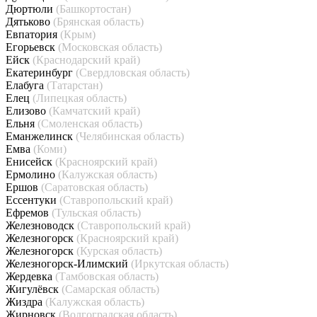
Дюртюли
(Башкортостан)
Дятьково
(Брянская область)
Евпатория
(Крым)
Егорьевск
(Московская область)
Ейск
(Краснодарский край)
Екатеринбург
(Свердловская область)
Елабуга
(Татарстан)
Елец
(Липецкая область)
Елизово
(Камчатский край)
Ельня
(Смоленская область)
Еманжелинск
(Челябинская область)
Емва
(Коми)
Енисейск
(Красноярский край)
Ермолино
(Калужская область)
Ершов
(Саратовская область)
Ессентуки
(Ставропольский край)
Ефремов
(Тульская область)
Железноводск
(Ставропольский край)
Железногорск
(Красноярский край)
Железногорск
(Курская область)
Железногорск-Илимский
(Иркутская область)
Жердевка
(Тамбовская область)
Жигулёвск
(Самарская область)
Жиздра
(Калужская область)
Жирновск
(Волгоградская область)