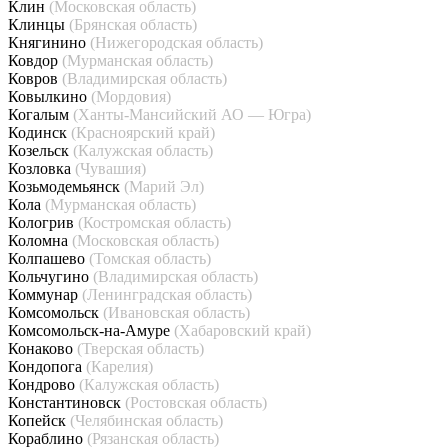
Клин
(Московская область)
Клинцы
(Брянская область)
Княгинино
(Нижегородская область)
Ковдор
(Мурманская область)
Ковров
(Владимирская область)
Ковылкино
(Мордовия)
Когалым
(Ханты-Мансийский АО — Югра)
Кодинск
(Красноярский край)
Козельск
(Калужская область)
Козловка
(Чувашия)
Козьмодемьянск
(Марий Эл)
Кола
(Мурманская область)
Кологрив
(Костромская область)
Коломна
(Московская область)
Колпашево
(Томская область)
Кольчугино
(Владимирская область)
Коммунар
(Ленинградская область)
Комсомольск
(Ивановская область)
Комсомольск-на-Амуре
(Хабаровский край)
Конаково
(Тверская область)
Кондопога
(Карелия)
Кондрово
(Калужская область)
Константиновск
(Ростовская область)
Копейск
(Челябинская область)
Кораблино
(Рязанская область)