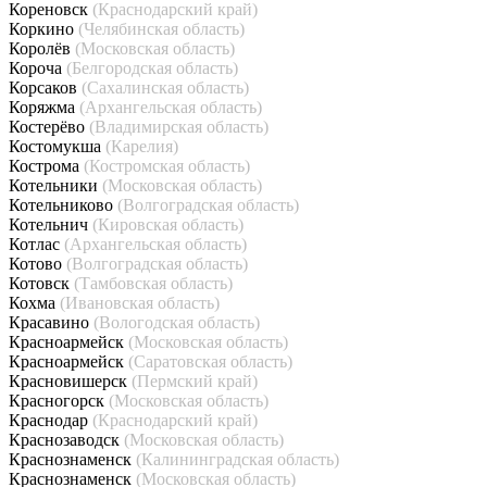
Кореновск
(Краснодарский край)
Коркино
(Челябинская область)
Королёв
(Московская область)
Короча
(Белгородская область)
Корсаков
(Сахалинская область)
Коряжма
(Архангельская область)
Костерёво
(Владимирская область)
Костомукша
(Карелия)
Кострома
(Костромская область)
Котельники
(Московская область)
Котельниково
(Волгоградская область)
Котельнич
(Кировская область)
Котлас
(Архангельская область)
Котово
(Волгоградская область)
Котовск
(Тамбовская область)
Кохма
(Ивановская область)
Красавино
(Вологодская область)
Красноармейск
(Московская область)
Красноармейск
(Саратовская область)
Красновишерск
(Пермский край)
Красногорск
(Московская область)
Краснодар
(Краснодарский край)
Краснозаводск
(Московская область)
Краснознаменск
(Калининградская область)
Краснознаменск
(Московская область)