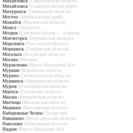
Михайловск
(Свердловская область)
Михайловск
(Ставропольский край)
Мичуринск
(Тамбовская область)
Могоча
(Забайкальский край)
Можайск
(Московская область)
Можга
(Удмуртия)
Моздок
(Северная Осетия — Алания)
Мончегорск
(Мурманская область)
Морозовск
(Ростовская область)
Моршанск
(Тамбовская область)
Мосальск
(Калужская область)
Москва
(Москва)
Муравленко
(Ямало-Ненецкий АО)
Мураши
(Кировская область)
Мурино
(Ленинградская область)
Мурманск
(Мурманская область)
Муром
(Владимирская область)
Мценск
(Орловская область)
Мыски
(Кемеровская область)
Мытищи
(Московская область)
Мышкин
(Ярославская область)
Набережные Челны
(Татарстан)
Навашино
(Нижегородская область)
Наволоки
(Ивановская область)
Надым
(Ямало-Ненецкий АО)