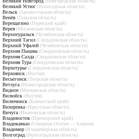
Великий Новгород
(Новгородская область)
Великий Устюг
(Вологодская область)
Вельск
(Архангельская область)
Венёв
(Тульская область)
Верещагино
(Пермский край)
Верея
(Московская область)
Верхнеуральск
(Челябинская область)
Верхний Тагил
(Свердловская область)
Верхний Уфалей
(Челябинская область)
Верхняя Пышма
(Свердловская область)
Верхняя Салда
(Свердловская область)
Верхняя Тура
(Свердловская область)
Верхотурье
(Свердловская область)
Верхоянск
(Якутия)
Весьегонск
(Тверская область)
Ветлуга
(Нижегородская область)
Видное
(Московская область)
Вилюйск
(Якутия)
Вилючинск
(Камчатский край)
Вихоревка
(Иркутская область)
Вичуга
(Ивановская область)
Владивосток
(Приморский край)
Владикавказ
(Северная Осетия — Алания)
Владимир
(Владимирская область)
Волгоград
(Волгоградская область)