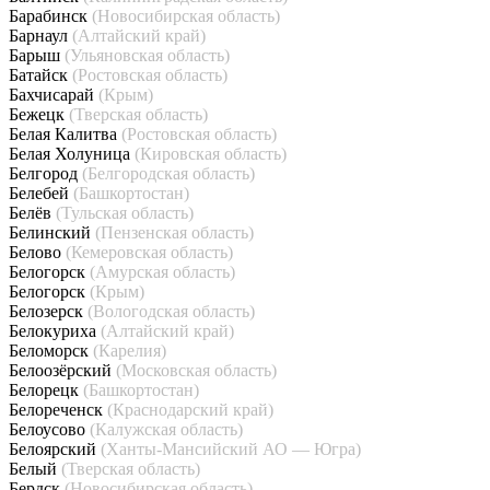
Барабинск
(Новосибирская область)
Барнаул
(Алтайский край)
Барыш
(Ульяновская область)
Батайск
(Ростовская область)
Бахчисарай
(Крым)
Бежецк
(Тверская область)
Белая Калитва
(Ростовская область)
Белая Холуница
(Кировская область)
Белгород
(Белгородская область)
Белебей
(Башкортостан)
Белёв
(Тульская область)
Белинский
(Пензенская область)
Белово
(Кемеровская область)
Белогорск
(Амурская область)
Белогорск
(Крым)
Белозерск
(Вологодская область)
Белокуриха
(Алтайский край)
Беломорск
(Карелия)
Белоозёрский
(Московская область)
Белорецк
(Башкортостан)
Белореченск
(Краснодарский край)
Белоусово
(Калужская область)
Белоярский
(Ханты-Мансийский АО — Югра)
Белый
(Тверская область)
Бердск
(Новосибирская область)