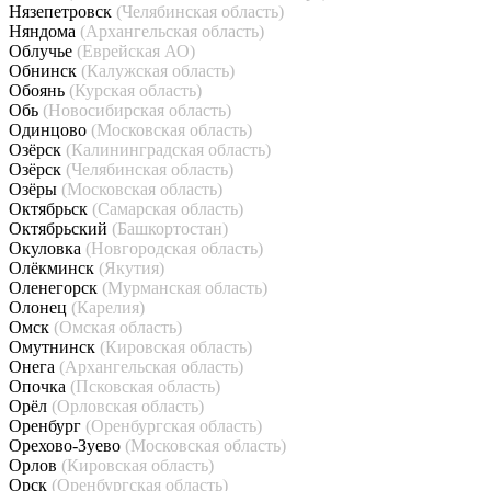
Нязепетровск
(Челябинская область)
Няндома
(Архангельская область)
Облучье
(Еврейская АО)
Обнинск
(Калужская область)
Обоянь
(Курская область)
Обь
(Новосибирская область)
Одинцово
(Московская область)
Озёрск
(Калининградская область)
Озёрск
(Челябинская область)
Озёры
(Московская область)
Октябрьск
(Самарская область)
Октябрьский
(Башкортостан)
Окуловка
(Новгородская область)
Олёкминск
(Якутия)
Оленегорск
(Мурманская область)
Олонец
(Карелия)
Омск
(Омская область)
Омутнинск
(Кировская область)
Онега
(Архангельская область)
Опочка
(Псковская область)
Орёл
(Орловская область)
Оренбург
(Оренбургская область)
Орехово-Зуево
(Московская область)
Орлов
(Кировская область)
Орск
(Оренбургская область)