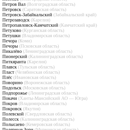
Петров Вал
(Волгоградская область)
Петровск
(Саратовская область)
Петровск-Забайкальский
(Забайкальский край)
Петрозаводск
(Карелия)
Петропавловск-Камчатский
(Камчатский край)
Петухово
(Курганская область)
Петушки
(Владимирская область)
Печора
(Коми)
Печоры
(Псковская область)
Пикалёво
(Ленинградская область)
Пионерский
(Калининградская область)
Питкяранта
(Карелия)
Плавск
(Тульская область)
Пласт
(Челябинская область)
Плёс
(Ивановская область)
Поворино
(Воронежская область)
Подольск
(Московская область)
Подпорожье
(Ленинградская область)
Покачи
(Ханты-Мансийский АО — Югра)
Покров
(Владимирская область)
Покровск
(Якутия)
Полевской
(Свердловская область)
Полесск
(Калининградская область)
Полысаево
(Кемеровская область)
Полярные Зори
(Мурманская область)