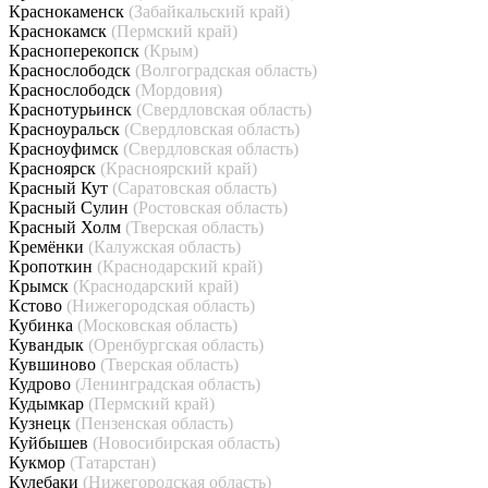
Краснокаменск
(Забайкальский край)
Краснокамск
(Пермский край)
Красноперекопск
(Крым)
Краснослободск
(Волгоградская область)
Краснослободск
(Мордовия)
Краснотурьинск
(Свердловская область)
Красноуральск
(Свердловская область)
Красноуфимск
(Свердловская область)
Красноярск
(Красноярский край)
Красный Кут
(Саратовская область)
Красный Сулин
(Ростовская область)
Красный Холм
(Тверская область)
Кремёнки
(Калужская область)
Кропоткин
(Краснодарский край)
Крымск
(Краснодарский край)
Кстово
(Нижегородская область)
Кубинка
(Московская область)
Кувандык
(Оренбургская область)
Кувшиново
(Тверская область)
Кудрово
(Ленинградская область)
Кудымкар
(Пермский край)
Кузнецк
(Пензенская область)
Куйбышев
(Новосибирская область)
Кукмор
(Татарстан)
Кулебаки
(Нижегородская область)