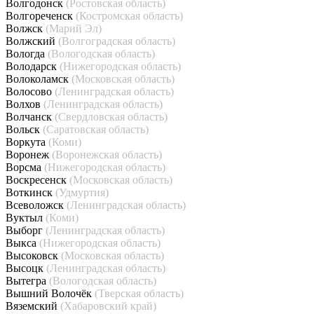
Волгодонск
(Ростовская область)
Волгореченск
(Костромская область)
Волжск
(Марий Эл)
Волжский
(Волгоградская область)
Вологда
(Вологодская область)
Володарск
(Нижегородская область)
Волоколамск
(Московская область)
Волосово
(Ленинградская область)
Волхов
(Ленинградская область)
Волчанск
(Свердловская область)
Вольск
(Саратовская область)
Воркута
(Коми)
Воронеж
(Воронежская область)
Ворсма
(Нижегородская область)
Воскресенск
(Московская область)
Воткинск
(Удмуртия)
Всеволожск
(Ленинградская область)
Вуктыл
(Коми)
Выборг
(Ленинградская область)
Выкса
(Нижегородская область)
Высоковск
(Московская область)
Высоцк
(Ленинградская область)
Вытегра
(Вологодская область)
Вышний Волочёк
(Тверская область)
Вяземский
(Хабаровский край)