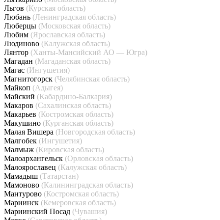
Льгов
(Курская область)
Любань
(Ленинградская область)
Люберцы
(Московская область)
Любим
(Ярославская область)
Людиново
(Калужская область)
Лянтор
(Ханты-Мансийский АО — Югра)
Магадан
(Магаданская область)
Магас
(Ингушетия)
Магнитогорск
(Челябинская область)
Майкоп
(Адыгея)
Майский
(Кабардино-Балкария)
Макаров
(Сахалинская область)
Макарьев
(Костромская область)
Макушино
(Курганская область)
Малая Вишера
(Новгородская область)
Малгобек
(Ингушетия)
Малмыж
(Кировская область)
Малоархангельск
(Орловская область)
Малоярославец
(Калужская область)
Мамадыш
(Татарстан)
Мамоново
(Калининградская область)
Мантурово
(Костромская область)
Мариинск
(Кемеровская область)
Мариинский Посад
(Чувашия)