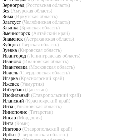
Зерноград
(Ростовская область)
Зея
(Амурская область)
Зима
(Иркутская область)
Златоуст
(Челябинская область)
Злынка
(Брянская область)
Змеиногорск
(Алтайский край)
Знаменск
(Астраханская область)
Зубцов
(Тверская область)
Зуевка
(Кировская область)
Ивангород
(Ленинградская область)
Иваново
(Ивановская область)
Ивантеевка
(Московская область)
Ивдель
(Свердловская область)
Игарка
(Красноярский край)
Ижевск
(Удмуртия)
Избербаш
(Дагестан)
Изобильный
(Ставропольский край)
Иланский
(Красноярский край)
Инза
(Ульяновская область)
Иннополис
(Татарстан)
Инсар
(Мордовия)
Инта
(Коми)
Ипатово
(Ставропольский край)
Ирбит
(Свердловская область)