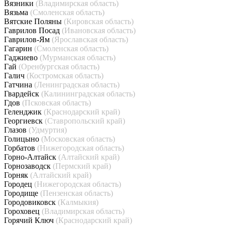
Вязники
(Владимирская область)
Вязьма
(Смоленская область)
Вятские Поляны
(Кировская область)
Гаврилов Посад
(Ивановская область)
Гаврилов-Ям
(Ярославская область)
Гагарин
(Смоленская область)
Гаджиево
(Мурманская область)
Гай
(Оренбургская область)
Галич
(Костромская область)
Гатчина
(Ленинградская область)
Гвардейск
(Калининградская область)
Гдов
(Псковская область)
Геленджик
(Краснодарский край)
Георгиевск
(Ставропольский край)
Глазов
(Удмуртия)
Голицыно
(Московская область)
Горбатов
(Нижегородская область)
Горно-Алтайск
(Алтайский край)
Горнозаводск
(Пермский край)
Горняк
(Алтайский край)
Городец
(Нижегородская область)
Городище
(Пензенская область)
Городовиковск
(Калмыкия)
Гороховец
(Владимирская область)
Горячий Ключ
(Краснодарский край)