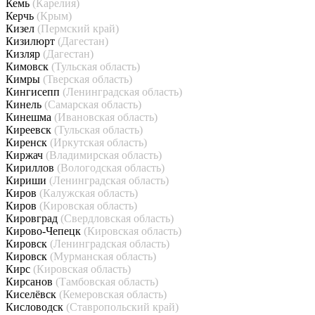
Кемь
(Карелия)
Керчь
(Крым)
Кизел
(Пермский край)
Кизилюрт
(Дагестан)
Кизляр
(Дагестан)
Кимовск
(Тульская область)
Кимры
(Тверская область)
Кингисепп
(Ленинградская область)
Кинель
(Самарская область)
Кинешма
(Ивановская область)
Киреевск
(Тульская область)
Киренск
(Иркутская область)
Киржач
(Владимирская область)
Кириллов
(Вологодская область)
Кириши
(Ленинградская область)
Киров
(Калужская область)
Киров
(Кировская область)
Кировград
(Свердловская область)
Кирово-Чепецк
(Кировская область)
Кировск
(Ленинградская область)
Кировск
(Мурманская область)
Кирс
(Кировская область)
Кирсанов
(Тамбовская область)
Киселёвск
(Кемеровская область)
Кисловодск
(Ставропольский край)