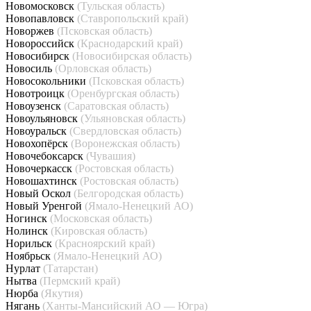
Новомосковск
(Тульская область)
Новопавловск
(Ставропольский край)
Новоржев
(Псковская область)
Новороссийск
(Краснодарский край)
Новосибирск
(Новосибирская область)
Новосиль
(Орловская область)
Новосокольники
(Псковская область)
Новотроицк
(Оренбургская область)
Новоузенск
(Саратовская область)
Новоульяновск
(Ульяновская область)
Новоуральск
(Свердловская область)
Новохопёрск
(Воронежская область)
Новочебоксарск
(Чувашия)
Новочеркасск
(Ростовская область)
Новошахтинск
(Ростовская область)
Новый Оскол
(Белгородская область)
Новый Уренгой
(Ямало-Ненецкий АО)
Ногинск
(Московская область)
Нолинск
(Кировская область)
Норильск
(Красноярский край)
Ноябрьск
(Ямало-Ненецкий АО)
Нурлат
(Татарстан)
Нытва
(Пермский край)
Нюрба
(Якутия)
Нягань
(Ханты-Мансийский АО — Югра)