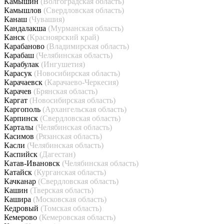
Камышин
(Волгоградская область)
Камышлов
(Свердловская область)
Канаш
(Чувашия)
Кандалакша
(Мурманская область)
Канск
(Красноярский край)
Карабаново
(Владимирская область)
Карабаш
(Челябинская область)
Карабулак
(Ингушетия)
Карасук
(Новосибирская область)
Карачаевск
(Карачаево-Черкесия)
Карачев
(Брянская область)
Каргат
(Новосибирская область)
Каргополь
(Архангельская область)
Карпинск
(Свердловская область)
Карталы
(Челябинская область)
Касимов
(Рязанская область)
Касли
(Челябинская область)
Каспийск
(Дагестан)
Катав-Ивановск
(Челябинская область)
Катайск
(Курганская область)
Качканар
(Свердловская область)
Кашин
(Тверская область)
Кашира
(Московская область)
Кедровый
(Томская область)
Кемерово
(Кемеровская область)