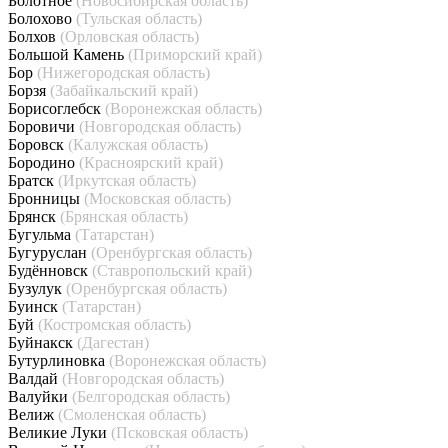
Болотное
(Новосибирская область)
Болохово
(Тульская область)
Болхов
(Орловская область)
Большой Камень
(Приморский край)
Бор
(Нижегородская область)
Борзя
(Забайкальский край)
Борисоглебск
(Воронежская область)
Боровичи
(Новгородская область)
Боровск
(Калужская область)
Бородино
(Красноярский край)
Братск
(Иркутская область)
Бронницы
(Московская область)
Брянск
(Брянская область)
Бугульма
(Татарстан)
Бугуруслан
(Оренбургская область)
Будённовск
(Ставропольский край)
Бузулук
(Оренбургская область)
Буинск
(Татарстан)
Буй
(Костромская область)
Буйнакск
(Дагестан)
Бутурлиновка
(Воронежская область)
Валдай
(Новгородская область)
Валуйки
(Белгородская область)
Велиж
(Смоленская область)
Великие Луки
(Псковская область)