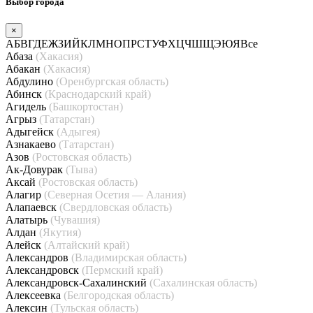
Выбор города
×
А
Б
В
Г
Д
Е
Ж
З
И
Й
К
Л
М
Н
О
П
Р
С
Т
У
Ф
Х
Ц
Ч
Ш
Щ
Э
Ю
Я
Все
Абаза
(Хакасия)
Абакан
(Хакасия)
Абдулино
(Оренбургская область)
Абинск
(Краснодарский край)
Агидель
(Башкортостан)
Агрыз
(Татарстан)
Адыгейск
(Адыгея)
Азнакаево
(Татарстан)
Азов
(Ростовская область)
Ак-Довурак
(Тыва)
Аксай
(Ростовская область)
Алагир
(Северная Осетия — Алания)
Алапаевск
(Свердловская область)
Алатырь
(Чувашия)
Алдан
(Якутия)
Алейск
(Алтайский край)
Александров
(Владимирская область)
Александровск
(Пермский край)
Александровск-Сахалинский
(Сахалинская область)
Алексеевка
(Белгородская область)
Алексин
(Тульская область)