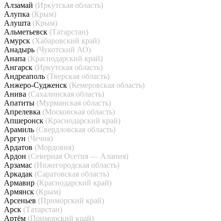
Алзамай
(Иркутская область)
Алупка
(Крым)
Алушта
(Крым)
Альметьевск
(Татарстан)
Амурск
(Хабаровский край)
Анадырь
(Чукотский АО)
Анапа
(Краснодарский край)
Ангарск
(Иркутская область)
Андреаполь
(Тверская область)
Анжеро-Судженск
(Кемеровская область)
Анива
(Сахалинская область)
Апатиты
(Мурманская область)
Апрелевка
(Московская область)
Апшеронск
(Краснодарский край)
Арамиль
(Свердловская область)
Аргун
(Чечня)
Ардатов
(Мордовия)
Ардон
(Северная Осетия — Алания)
Арзамас
(Нижегородская область)
Аркадак
(Саратовская область)
Армавир
(Краснодарский край)
Армянск
(Крым)
Арсеньев
(Приморский край)
Арск
(Татарстан)
Артём
(Приморский край)