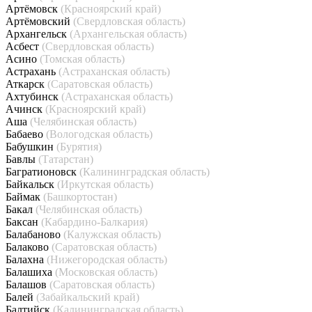
Артёмовск
(Красноярский край)
Артёмовский
(Свердловская область)
Архангельск
(Архангельская область)
Асбест
(Свердловская область)
Асино
(Томская область)
Астрахань
(Астраханская область)
Аткарск
(Саратовская область)
Ахтубинск
(Астраханская область)
Ачинск
(Красноярский край)
Аша
(Челябинская область)
Бабаево
(Вологодская область)
Бабушкин
(Бурятия)
Бавлы
(Татарстан)
Багратионовск
(Калининградская область)
Байкальск
(Иркутская область)
Баймак
(Башкортостан)
Бакал
(Челябинская область)
Баксан
(Кабардино-Балкария)
Балабаново
(Калужская область)
Балаково
(Саратовская область)
Балахна
(Нижегородская область)
Балашиха
(Московская область)
Балашов
(Саратовская область)
Балей
(Забайкальский край)
Балтийск
(Калининградская область)