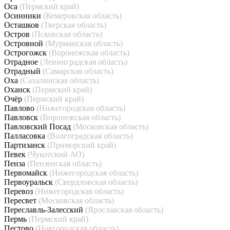
Оса
(Пермский край)
Осинники
(Кемеровская область)
Осташков
(Тверская область)
Остров
(Псковская область)
Островной
(Мурманская область)
Острогожск
(Воронежская область)
Отрадное
(Ленинградская область)
Отрадный
(Самарская область)
Оха
(Сахалинская область)
Оханск
(Пермский край)
Очёр
(Пермский край)
Павлово
(Нижегородская область)
Павловск
(Воронежская область)
Павловский Посад
(Московская область)
Палласовка
(Волгоградская область)
Партизанск
(Приморский край)
Певек
(Чукотский АО)
Пенза
(Пензенская область)
Первомайск
(Нижегородская область)
Первоуральск
(Свердловская область)
Перевоз
(Нижегородская область)
Пересвет
(Московская область)
Переславль-Залесский
(Ярославская область)
Пермь
(Пермский край)
Пестово
(Новгородская область)