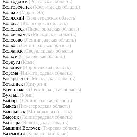
Волгодонск
(Ростовская область)
Волгореченск
(Костромская область)
Волжск
(Марий Эл)
Волжский
(Волгоградская область)
Вологда
(Вологодская область)
Володарск
(Нижегородская область)
Волоколамск
(Московская область)
Волосово
(Ленинградская область)
Волхов
(Ленинградская область)
Волчанск
(Свердловская область)
Вольск
(Саратовская область)
Воркута
(Коми)
Воронеж
(Воронежская область)
Ворсма
(Нижегородская область)
Воскресенск
(Московская область)
Воткинск
(Удмуртия)
Всеволожск
(Ленинградская область)
Вуктыл
(Коми)
Выборг
(Ленинградская область)
Выкса
(Нижегородская область)
Высоковск
(Московская область)
Высоцк
(Ленинградская область)
Вытегра
(Вологодская область)
Вышний Волочёк
(Тверская область)
Вяземский
(Хабаровский край)