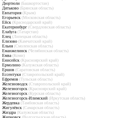
Дюртюли
(Башкортостан)
Дятьково
(Брянская область)
Евпатория
(Крым)
Егорьевск
(Московская область)
Ейск
(Краснодарский край)
Екатеринбург
(Свердловская область)
Елабуга
(Татарстан)
Елец
(Липецкая область)
Елизово
(Камчатский край)
Ельня
(Смоленская область)
Еманжелинск
(Челябинская область)
Емва
(Коми)
Енисейск
(Красноярский край)
Ермолино
(Калужская область)
Ершов
(Саратовская область)
Ессентуки
(Ставропольский край)
Ефремов
(Тульская область)
Железноводск
(Ставропольский край)
Железногорск
(Красноярский край)
Железногорск
(Курская область)
Железногорск-Илимский
(Иркутская область)
Жердевка
(Тамбовская область)
Жигулёвск
(Самарская область)
Жиздра
(Калужская область)
Жирновск
(Волгоградская область)