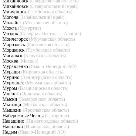
Михайловск
(Свердловская область)
Михайловск
(Ставропольский край)
Мичуринск
(Тамбовская область)
Могоча
(Забайкальский край)
Можайск
(Московская область)
Можга
(Удмуртия)
Моздок
(Северная Осетия — Алания)
Мончегорск
(Мурманская область)
Морозовск
(Ростовская область)
Моршанск
(Тамбовская область)
Мосальск
(Калужская область)
Москва
(Москва)
Муравленко
(Ямало-Ненецкий АО)
Мураши
(Кировская область)
Мурино
(Ленинградская область)
Мурманск
(Мурманская область)
Муром
(Владимирская область)
Мценск
(Орловская область)
Мыски
(Кемеровская область)
Мытищи
(Московская область)
Мышкин
(Ярославская область)
Набережные Челны
(Татарстан)
Навашино
(Нижегородская область)
Наволоки
(Ивановская область)
Надым
(Ямало-Ненецкий АО)