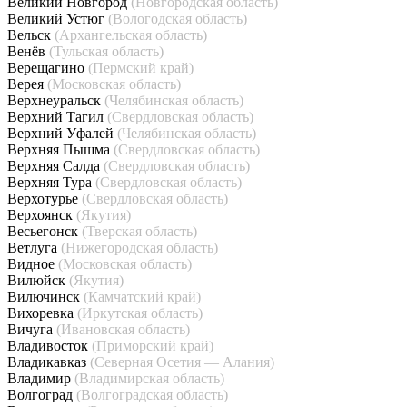
Великий Новгород
(Новгородская область)
Великий Устюг
(Вологодская область)
Вельск
(Архангельская область)
Венёв
(Тульская область)
Верещагино
(Пермский край)
Верея
(Московская область)
Верхнеуральск
(Челябинская область)
Верхний Тагил
(Свердловская область)
Верхний Уфалей
(Челябинская область)
Верхняя Пышма
(Свердловская область)
Верхняя Салда
(Свердловская область)
Верхняя Тура
(Свердловская область)
Верхотурье
(Свердловская область)
Верхоянск
(Якутия)
Весьегонск
(Тверская область)
Ветлуга
(Нижегородская область)
Видное
(Московская область)
Вилюйск
(Якутия)
Вилючинск
(Камчатский край)
Вихоревка
(Иркутская область)
Вичуга
(Ивановская область)
Владивосток
(Приморский край)
Владикавказ
(Северная Осетия — Алания)
Владимир
(Владимирская область)
Волгоград
(Волгоградская область)