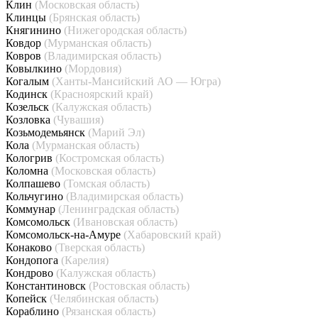
Клин
(Московская область)
Клинцы
(Брянская область)
Княгинино
(Нижегородская область)
Ковдор
(Мурманская область)
Ковров
(Владимирская область)
Ковылкино
(Мордовия)
Когалым
(Ханты-Мансийский АО — Югра)
Кодинск
(Красноярский край)
Козельск
(Калужская область)
Козловка
(Чувашия)
Козьмодемьянск
(Марий Эл)
Кола
(Мурманская область)
Кологрив
(Костромская область)
Коломна
(Московская область)
Колпашево
(Томская область)
Кольчугино
(Владимирская область)
Коммунар
(Ленинградская область)
Комсомольск
(Ивановская область)
Комсомольск-на-Амуре
(Хабаровский край)
Конаково
(Тверская область)
Кондопога
(Карелия)
Кондрово
(Калужская область)
Константиновск
(Ростовская область)
Копейск
(Челябинская область)
Кораблино
(Рязанская область)