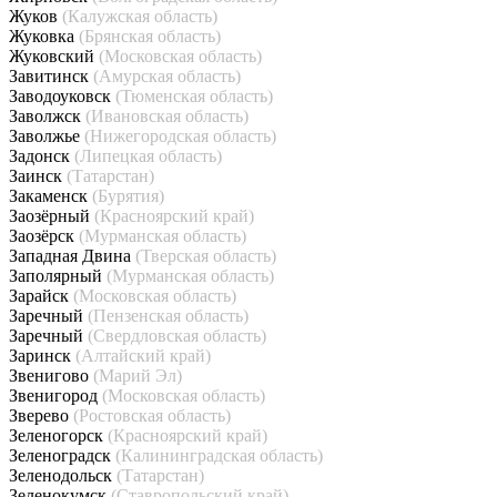
Жуков
(Калужская область)
Жуковка
(Брянская область)
Жуковский
(Московская область)
Завитинск
(Амурская область)
Заводоуковск
(Тюменская область)
Заволжск
(Ивановская область)
Заволжье
(Нижегородская область)
Задонск
(Липецкая область)
Заинск
(Татарстан)
Закаменск
(Бурятия)
Заозёрный
(Красноярский край)
Заозёрск
(Мурманская область)
Западная Двина
(Тверская область)
Заполярный
(Мурманская область)
Зарайск
(Московская область)
Заречный
(Пензенская область)
Заречный
(Свердловская область)
Заринск
(Алтайский край)
Звенигово
(Марий Эл)
Звенигород
(Московская область)
Зверево
(Ростовская область)
Зеленогорск
(Красноярский край)
Зеленоградск
(Калининградская область)
Зеленодольск
(Татарстан)
Зеленокумск
(Ставропольский край)