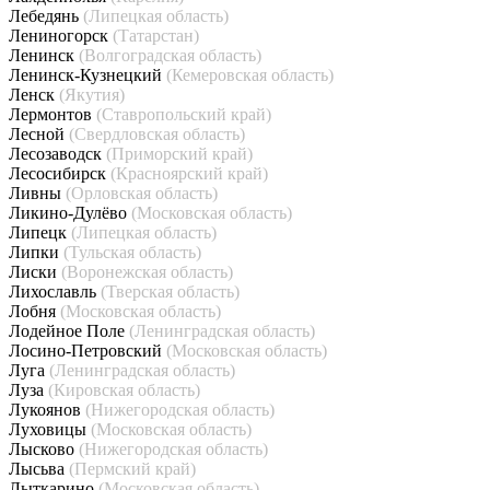
Лебедянь
(Липецкая область)
Лениногорск
(Татарстан)
Ленинск
(Волгоградская область)
Ленинск-Кузнецкий
(Кемеровская область)
Ленск
(Якутия)
Лермонтов
(Ставропольский край)
Лесной
(Свердловская область)
Лесозаводск
(Приморский край)
Лесосибирск
(Красноярский край)
Ливны
(Орловская область)
Ликино-Дулёво
(Московская область)
Липецк
(Липецкая область)
Липки
(Тульская область)
Лиски
(Воронежская область)
Лихославль
(Тверская область)
Лобня
(Московская область)
Лодейное Поле
(Ленинградская область)
Лосино-Петровский
(Московская область)
Луга
(Ленинградская область)
Луза
(Кировская область)
Лукоянов
(Нижегородская область)
Луховицы
(Московская область)
Лысково
(Нижегородская область)
Лысьва
(Пермский край)
Лыткарино
(Московская область)