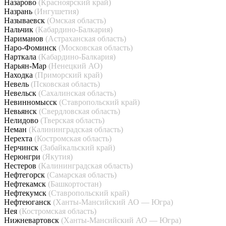
Назарово
(Красноярский край)
Назрань
(Ингушетия)
Называевск
(Омская область)
Нальчик
(Кабардино-Балкария)
Нариманов
(Астраханская область)
Наро-Фоминск
(Московская область)
Нарткала
(Кабардино-Балкария)
Нарьян-Мар
(Ненецкий АО)
Находка
(Приморский край)
Невель
(Псковская область)
Невельск
(Сахалинская область)
Невинномысск
(Ставропольский край)
Невьянск
(Свердловская область)
Нелидово
(Тверская область)
Неман
(Калининградская область)
Нерехта
(Костромская область)
Нерчинск
(Забайкальский край)
Нерюнгри
(Якутия)
Нестеров
(Калининградская область)
Нефтегорск
(Самарская область)
Нефтекамск
(Башкортостан)
Нефтекумск
(Ставропольский край)
Нефтеюганск
(Ханты-Мансийский АО — Югра)
Нея
(Костромская область)
Нижневартовск
(Ханты-Мансийский АО — Югра)