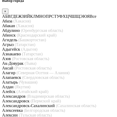
Выбор города
×
А
Б
В
Г
Д
Е
Ж
З
И
Й
К
Л
М
Н
О
П
Р
С
Т
У
Ф
Х
Ц
Ч
Ш
Щ
Э
Ю
Я
Все
Абаза
(Хакасия)
Абакан
(Хакасия)
Абдулино
(Оренбургская область)
Абинск
(Краснодарский край)
Агидель
(Башкортостан)
Агрыз
(Татарстан)
Адыгейск
(Адыгея)
Азнакаево
(Татарстан)
Азов
(Ростовская область)
Ак-Довурак
(Тыва)
Аксай
(Ростовская область)
Алагир
(Северная Осетия — Алания)
Алапаевск
(Свердловская область)
Алатырь
(Чувашия)
Алдан
(Якутия)
Алейск
(Алтайский край)
Александров
(Владимирская область)
Александровск
(Пермский край)
Александровск-Сахалинский
(Сахалинская область)
Алексеевка
(Белгородская область)
Алексин
(Тульская область)