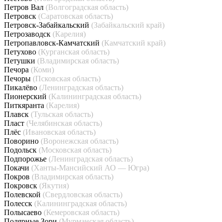
Петров Вал
(Волгоградская область)
Петровск
(Саратовская область)
Петровск-Забайкальский
(Забайкальский край)
Петрозаводск
(Карелия)
Петропавловск-Камчатский
(Камчатский край)
Петухово
(Курганская область)
Петушки
(Владимирская область)
Печора
(Коми)
Печоры
(Псковская область)
Пикалёво
(Ленинградская область)
Пионерский
(Калининградская область)
Питкяранта
(Карелия)
Плавск
(Тульская область)
Пласт
(Челябинская область)
Плёс
(Ивановская область)
Поворино
(Воронежская область)
Подольск
(Московская область)
Подпорожье
(Ленинградская область)
Покачи
(Ханты-Мансийский АО — Югра)
Покров
(Владимирская область)
Покровск
(Якутия)
Полевской
(Свердловская область)
Полесск
(Калининградская область)
Полысаево
(Кемеровская область)
Полярные Зори
(Мурманская область)