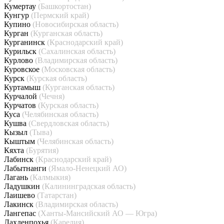
Кумертау
(Башкортостан)
Кунгур
(Пермский край)
Купино
(Новосибирская область)
Курган
(Курганская область)
Курганинск
(Краснодарский край)
Курильск
(Сахалинская область)
Курлово
(Владимирская область)
Куровское
(Московская область)
Курск
(Курская область)
Куртамыш
(Курганская область)
Курчалой
(Чечня)
Курчатов
(Курская область)
Куса
(Челябинская область)
Кушва
(Свердловская область)
Кызыл
(Тыва)
Кыштым
(Челябинская область)
Кяхта
(Бурятия)
Лабинск
(Краснодарский край)
Лабытнанги
(Ямало-Ненецкий АО)
Лагань
(Калмыкия)
Ладушкин
(Калининградская область)
Лаишево
(Татарстан)
Лакинск
(Владимирская область)
Лангепас
(Ханты-Мансийский АО — Югра)
Лахденпохья
(Карелия)