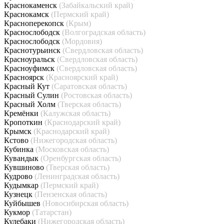
Краснокаменск
(Забайкальский край)
Краснокамск
(Пермский край)
Красноперекопск
(Крым)
Краснослободск
(Волгоградская область)
Краснослободск
(Мордовия)
Краснотурьинск
(Свердловская область)
Красноуральск
(Свердловская область)
Красноуфимск
(Свердловская область)
Красноярск
(Красноярский край)
Красный Кут
(Саратовская область)
Красный Сулин
(Ростовская область)
Красный Холм
(Тверская область)
Кремёнки
(Калужская область)
Кропоткин
(Краснодарский край)
Крымск
(Краснодарский край)
Кстово
(Нижегородская область)
Кубинка
(Московская область)
Кувандык
(Оренбургская область)
Кувшиново
(Тверская область)
Кудрово
(Ленинградская область)
Кудымкар
(Пермский край)
Кузнецк
(Пензенская область)
Куйбышев
(Новосибирская область)
Кукмор
(Татарстан)
Кулебаки
(Нижегородская область)