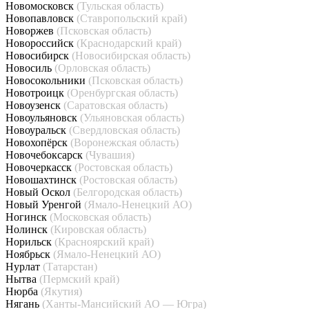
Новомосковск
(Тульская область)
Новопавловск
(Ставропольский край)
Новоржев
(Псковская область)
Новороссийск
(Краснодарский край)
Новосибирск
(Новосибирская область)
Новосиль
(Орловская область)
Новосокольники
(Псковская область)
Новотроицк
(Оренбургская область)
Новоузенск
(Саратовская область)
Новоульяновск
(Ульяновская область)
Новоуральск
(Свердловская область)
Новохопёрск
(Воронежская область)
Новочебоксарск
(Чувашия)
Новочеркасск
(Ростовская область)
Новошахтинск
(Ростовская область)
Новый Оскол
(Белгородская область)
Новый Уренгой
(Ямало-Ненецкий АО)
Ногинск
(Московская область)
Нолинск
(Кировская область)
Норильск
(Красноярский край)
Ноябрьск
(Ямало-Ненецкий АО)
Нурлат
(Татарстан)
Нытва
(Пермский край)
Нюрба
(Якутия)
Нягань
(Ханты-Мансийский АО — Югра)