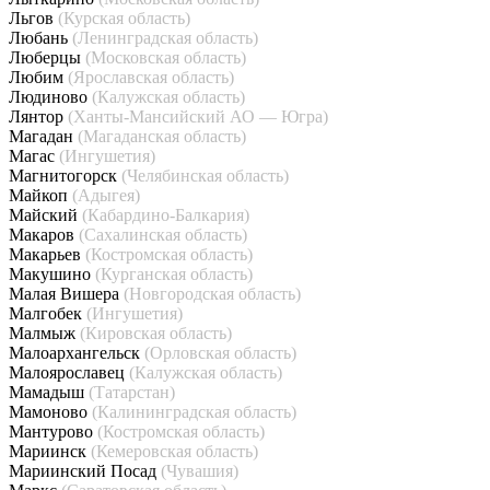
Льгов
(Курская область)
Любань
(Ленинградская область)
Люберцы
(Московская область)
Любим
(Ярославская область)
Людиново
(Калужская область)
Лянтор
(Ханты-Мансийский АО — Югра)
Магадан
(Магаданская область)
Магас
(Ингушетия)
Магнитогорск
(Челябинская область)
Майкоп
(Адыгея)
Майский
(Кабардино-Балкария)
Макаров
(Сахалинская область)
Макарьев
(Костромская область)
Макушино
(Курганская область)
Малая Вишера
(Новгородская область)
Малгобек
(Ингушетия)
Малмыж
(Кировская область)
Малоархангельск
(Орловская область)
Малоярославец
(Калужская область)
Мамадыш
(Татарстан)
Мамоново
(Калининградская область)
Мантурово
(Костромская область)
Мариинск
(Кемеровская область)
Мариинский Посад
(Чувашия)