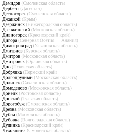
Демидов
(Смоленская область)
Дербент
(Дагестан)
Десногорск
(Смоленская область)
Джанкой
(Крым)
Дзержинск
(Нижегородская область)
Дзержинский
(Московская область)
Дивногорск
(Красноярский край)
Дигора
(Северная Осетия — Алания)
Димитровград
(Ульяновская область)
Дмитриев
(Курская область)
Дмитров
(Московская область)
Дмитровск
(Орловская область)
Дно
(Псковская область)
Добрянка
(Пермский край)
Долгопрудный
(Московская область)
Долинск
(Сахалинская область)
Домодедово
(Московская область)
Донецк
(Ростовская область)
Донской
(Тульская область)
Дорогобуж
(Смоленская область)
Дрезна
(Московская область)
Дубна
(Московская область)
Дубовка
(Волгоградская область)
Дудинка
(Красноярский край)
Духовщина
(Смоленская область)