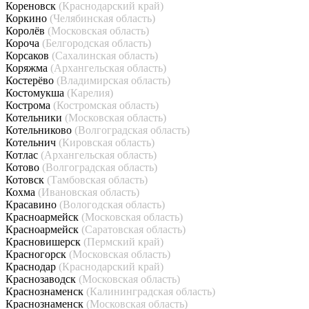
Кореновск
(Краснодарский край)
Коркино
(Челябинская область)
Королёв
(Московская область)
Короча
(Белгородская область)
Корсаков
(Сахалинская область)
Коряжма
(Архангельская область)
Костерёво
(Владимирская область)
Костомукша
(Карелия)
Кострома
(Костромская область)
Котельники
(Московская область)
Котельниково
(Волгоградская область)
Котельнич
(Кировская область)
Котлас
(Архангельская область)
Котово
(Волгоградская область)
Котовск
(Тамбовская область)
Кохма
(Ивановская область)
Красавино
(Вологодская область)
Красноармейск
(Московская область)
Красноармейск
(Саратовская область)
Красновишерск
(Пермский край)
Красногорск
(Московская область)
Краснодар
(Краснодарский край)
Краснозаводск
(Московская область)
Краснознаменск
(Калининградская область)
Краснознаменск
(Московская область)