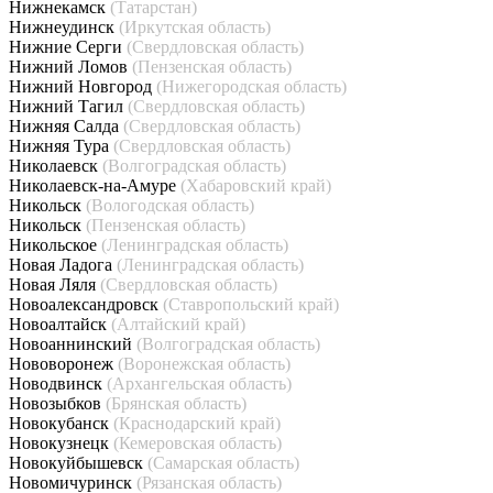
Нижнекамск
(Татарстан)
Нижнеудинск
(Иркутская область)
Нижние Серги
(Свердловская область)
Нижний Ломов
(Пензенская область)
Нижний Новгород
(Нижегородская область)
Нижний Тагил
(Свердловская область)
Нижняя Салда
(Свердловская область)
Нижняя Тура
(Свердловская область)
Николаевск
(Волгоградская область)
Николаевск-на-Амуре
(Хабаровский край)
Никольск
(Вологодская область)
Никольск
(Пензенская область)
Никольское
(Ленинградская область)
Новая Ладога
(Ленинградская область)
Новая Ляля
(Свердловская область)
Новоалександровск
(Ставропольский край)
Новоалтайск
(Алтайский край)
Новоаннинский
(Волгоградская область)
Нововоронеж
(Воронежская область)
Новодвинск
(Архангельская область)
Новозыбков
(Брянская область)
Новокубанск
(Краснодарский край)
Новокузнецк
(Кемеровская область)
Новокуйбышевск
(Самарская область)
Новомичуринск
(Рязанская область)