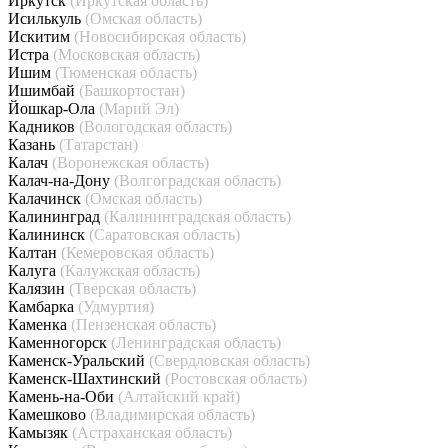
Иркутск
(Иркутская область)
Исилькуль
(Омская область)
Искитим
(Новосибирская область)
Истра
(Московская область)
Ишим
(Тюменская область)
Ишимбай
(Башкортостан)
Йошкар-Ола
(Марий Эл)
Кадников
(Вологодская область)
Казань
(Татарстан)
Калач
(Воронежская область)
Калач-на-Дону
(Волгоградская область)
Калачинск
(Омская область)
Калининград
(Калининградская область)
Калининск
(Саратовская область)
Калтан
(Кемеровская область)
Калуга
(Калужская область)
Калязин
(Тверская область)
Камбарка
(Удмуртия)
Каменка
(Пензенская область)
Каменногорск
(Ленинградская область)
Каменск-Уральский
(Свердловская область)
Каменск-Шахтинский
(Ростовская область)
Камень-на-Оби
(Алтайский край)
Камешково
(Владимирская область)
Камызяк
(Астраханская область)