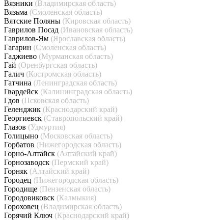
Вязники
(Владимирская область)
Вязьма
(Смоленская область)
Вятские Поляны
(Кировская область)
Гаврилов Посад
(Ивановская область)
Гаврилов-Ям
(Ярославская область)
Гагарин
(Смоленская область)
Гаджиево
(Мурманская область)
Гай
(Оренбургская область)
Галич
(Костромская область)
Гатчина
(Ленинградская область)
Гвардейск
(Калининградская область)
Гдов
(Псковская область)
Геленджик
(Краснодарский край)
Георгиевск
(Ставропольский край)
Глазов
(Удмуртия)
Голицыно
(Московская область)
Горбатов
(Нижегородская область)
Горно-Алтайск
(Алтайский край)
Горнозаводск
(Пермский край)
Горняк
(Алтайский край)
Городец
(Нижегородская область)
Городище
(Пензенская область)
Городовиковск
(Калмыкия)
Гороховец
(Владимирская область)
Горячий Ключ
(Краснодарский край)