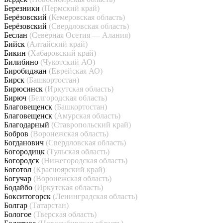
Березники
(Пермский край)
Берёзовский
(Кемеровская область)
Берёзовский
(Свердловская область)
Беслан
(Северная Осетия — Алания)
Бийск
(Алтайский край)
Бикин
(Хабаровский край)
Билибино
(Чукотский АО)
Биробиджан
(Еврейская АО)
Бирск
(Башкортостан)
Бирюсинск
(Иркутская область)
Бирюч
(Белгородская область)
Благовещенск
(Башкортостан)
Благовещенск
(Амурская область)
Благодарный
(Ставропольский край)
Бобров
(Воронежская область)
Богданович
(Свердловская область)
Богородицк
(Тульская область)
Богородск
(Нижегородская область)
Боготол
(Красноярский край)
Богучар
(Воронежская область)
Бодайбо
(Иркутская область)
Бокситогорск
(Ленинградская область)
Болгар
(Татарстан)
Бологое
(Тверская область)