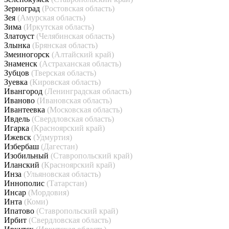
Зерноград
(Ростовская область)
Зея
(Амурская область)
Зима
(Иркутская область)
Златоуст
(Челябинская область)
Злынка
(Брянская область)
Змеиногорск
(Алтайский край)
Знаменск
(Астраханская область)
Зубцов
(Тверская область)
Зуевка
(Кировская область)
Ивангород
(Ленинградская область)
Иваново
(Ивановская область)
Ивантеевка
(Московская область)
Ивдель
(Свердловская область)
Игарка
(Красноярский край)
Ижевск
(Удмуртия)
Избербаш
(Дагестан)
Изобильный
(Ставропольский край)
Иланский
(Красноярский край)
Инза
(Ульяновская область)
Иннополис
(Татарстан)
Инсар
(Мордовия)
Инта
(Коми)
Ипатово
(Ставропольский край)
Ирбит
(Свердловская область)