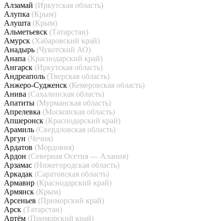
Алзамай
(Иркутская область)
Алупка
(Крым)
Алушта
(Крым)
Альметьевск
(Татарстан)
Амурск
(Хабаровский край)
Анадырь
(Чукотский АО)
Анапа
(Краснодарский край)
Ангарск
(Иркутская область)
Андреаполь
(Тверская область)
Анжеро-Судженск
(Кемеровская область)
Анива
(Сахалинская область)
Апатиты
(Мурманская область)
Апрелевка
(Московская область)
Апшеронск
(Краснодарский край)
Арамиль
(Свердловская область)
Аргун
(Чечня)
Ардатов
(Мордовия)
Ардон
(Северная Осетия — Алания)
Арзамас
(Нижегородская область)
Аркадак
(Саратовская область)
Армавир
(Краснодарский край)
Армянск
(Крым)
Арсеньев
(Приморский край)
Арск
(Татарстан)
Артём
(Приморский край)