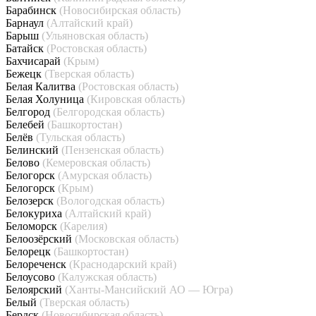
Барабинск
(Новосибирская область)
Барнаул
(Алтайский край)
Барыш
(Ульяновская область)
Батайск
(Ростовская область)
Бахчисарай
(Крым)
Бежецк
(Тверская область)
Белая Калитва
(Ростовская область)
Белая Холуница
(Кировская область)
Белгород
(Белгородская область)
Белебей
(Башкортостан)
Белёв
(Тульская область)
Белинский
(Пензенская область)
Белово
(Кемеровская область)
Белогорск
(Амурская область)
Белогорск
(Крым)
Белозерск
(Вологодская область)
Белокуриха
(Алтайский край)
Беломорск
(Карелия)
Белоозёрский
(Московская область)
Белорецк
(Башкортостан)
Белореченск
(Краснодарский край)
Белоусово
(Калужская область)
Белоярский
(Ханты-Мансийский АО — Югра)
Белый
(Тверская область)
Бердск
(Новосибирская область)