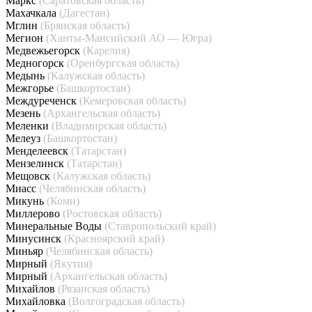
Маркс
(Саратовская область)
Махачкала
(Дагестан)
Мглин
(Брянская область)
Мегион
(Ханты-Мансийский АО — Югра)
Медвежьегорск
(Карелия)
Медногорск
(Оренбургская область)
Медынь
(Калужская область)
Межгорье
(Башкортостан)
Междуреченск
(Кемеровская область)
Мезень
(Архангельская область)
Меленки
(Владимирская область)
Мелеуз
(Башкортостан)
Менделеевск
(Татарстан)
Мензелинск
(Татарстан)
Мещовск
(Калужская область)
Миасс
(Челябинская область)
Микунь
(Коми)
Миллерово
(Ростовская область)
Минеральные Воды
(Ставропольский край)
Минусинск
(Красноярский край)
Миньяр
(Челябинская область)
Мирный
(Якутия)
Мирный
(Архангельская область)
Михайлов
(Рязанская область)
Михайловка
(Волгоградская область)