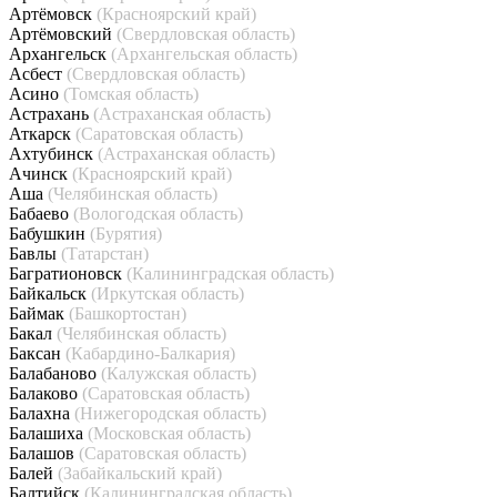
Артёмовск
(Красноярский край)
Артёмовский
(Свердловская область)
Архангельск
(Архангельская область)
Асбест
(Свердловская область)
Асино
(Томская область)
Астрахань
(Астраханская область)
Аткарск
(Саратовская область)
Ахтубинск
(Астраханская область)
Ачинск
(Красноярский край)
Аша
(Челябинская область)
Бабаево
(Вологодская область)
Бабушкин
(Бурятия)
Бавлы
(Татарстан)
Багратионовск
(Калининградская область)
Байкальск
(Иркутская область)
Баймак
(Башкортостан)
Бакал
(Челябинская область)
Баксан
(Кабардино-Балкария)
Балабаново
(Калужская область)
Балаково
(Саратовская область)
Балахна
(Нижегородская область)
Балашиха
(Московская область)
Балашов
(Саратовская область)
Балей
(Забайкальский край)
Балтийск
(Калининградская область)