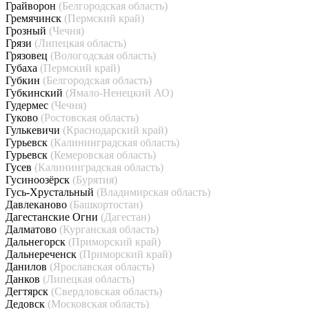
Грайворон
(Белгородская область)
Гремячинск
(Пермский край)
Грозный
(Чечня)
Грязи
(Липецкая область)
Грязовец
(Вологодская область)
Губаха
(Пермский край)
Губкин
(Белгородская область)
Губкинский
(Ямало-Ненецкий АО)
Гудермес
(Чечня)
Гуково
(Ростовская область)
Гулькевичи
(Краснодарский край)
Гурьевск
(Калининградская область)
Гурьевск
(Кемеровская область)
Гусев
(Калининградская область)
Гусиноозёрск
(Бурятия)
Гусь-Хрустальный
(Владимирская область)
Давлеканово
(Башкортостан)
Дагестанские Огни
(Дагестан)
Далматово
(Курганская область)
Дальнегорск
(Приморский край)
Дальнереченск
(Приморский край)
Данилов
(Ярославская область)
Данков
(Липецкая область)
Дегтярск
(Свердловская область)
Дедовск
(Московская область)