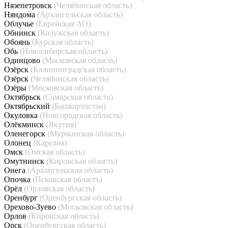
Нязепетровск
(Челябинская область)
Няндома
(Архангельская область)
Облучье
(Еврейская АО)
Обнинск
(Калужская область)
Обоянь
(Курская область)
Обь
(Новосибирская область)
Одинцово
(Московская область)
Озёрск
(Калининградская область)
Озёрск
(Челябинская область)
Озёры
(Московская область)
Октябрьск
(Самарская область)
Октябрьский
(Башкортостан)
Окуловка
(Новгородская область)
Олёкминск
(Якутия)
Оленегорск
(Мурманская область)
Олонец
(Карелия)
Омск
(Омская область)
Омутнинск
(Кировская область)
Онега
(Архангельская область)
Опочка
(Псковская область)
Орёл
(Орловская область)
Оренбург
(Оренбургская область)
Орехово-Зуево
(Московская область)
Орлов
(Кировская область)
Орск
(Оренбургская область)