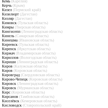
Кемь
(Карелия)
Керчь
(Крым)
Кизел
(Пермский край)
Кизилюрт
(Дагестан)
Кизляр
(Дагестан)
Кимовск
(Тульская область)
Кимры
(Тверская область)
Кингисепп
(Ленинградская область)
Кинель
(Самарская область)
Кинешма
(Ивановская область)
Киреевск
(Тульская область)
Киренск
(Иркутская область)
Киржач
(Владимирская область)
Кириллов
(Вологодская область)
Кириши
(Ленинградская область)
Киров
(Калужская область)
Киров
(Кировская область)
Кировград
(Свердловская область)
Кирово-Чепецк
(Кировская область)
Кировск
(Ленинградская область)
Кировск
(Мурманская область)
Кирс
(Кировская область)
Кирсанов
(Тамбовская область)
Киселёвск
(Кемеровская область)
Кисловодск
(Ставропольский край)