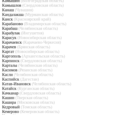
Камышин
(Волгоградская область)
Камышлов
(Свердловская область)
Канаш
(Чувашия)
Кандалакша
(Мурманская область)
Канск
(Красноярский край)
Карабаново
(Владимирская область)
Карабаш
(Челябинская область)
Карабулак
(Ингушетия)
Карасук
(Новосибирская область)
Карачаевск
(Карачаево-Черкесия)
Карачев
(Брянская область)
Каргат
(Новосибирская область)
Каргополь
(Архангельская область)
Карпинск
(Свердловская область)
Карталы
(Челябинская область)
Касимов
(Рязанская область)
Касли
(Челябинская область)
Каспийск
(Дагестан)
Катав-Ивановск
(Челябинская область)
Катайск
(Курганская область)
Качканар
(Свердловская область)
Кашин
(Тверская область)
Кашира
(Московская область)
Кедровый
(Томская область)
Кемерово
(Кемеровская область)