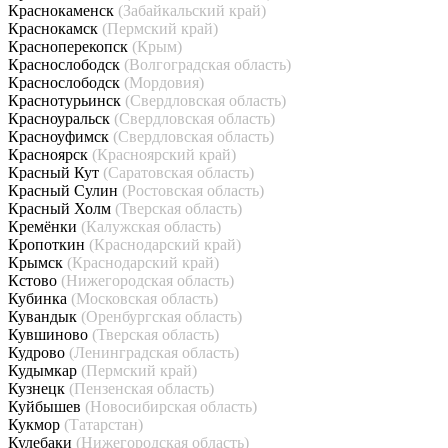
Краснокаменск
(Забайкальский край)
Краснокамск
(Пермский край)
Красноперекопск
(Крым)
Краснослободск
(Волгоградская область)
Краснослободск
(Мордовия)
Краснотурьинск
(Свердловская область)
Красноуральск
(Свердловская область)
Красноуфимск
(Свердловская область)
Красноярск
(Красноярский край)
Красный Кут
(Саратовская область)
Красный Сулин
(Ростовская область)
Красный Холм
(Тверская область)
Кремёнки
(Калужская область)
Кропоткин
(Краснодарский край)
Крымск
(Краснодарский край)
Кстово
(Нижегородская область)
Кубинка
(Московская область)
Кувандык
(Оренбургская область)
Кувшиново
(Тверская область)
Кудрово
(Ленинградская область)
Кудымкар
(Пермский край)
Кузнецк
(Пензенская область)
Куйбышев
(Новосибирская область)
Кукмор
(Татарстан)
Кулебаки
(Нижегородская область)