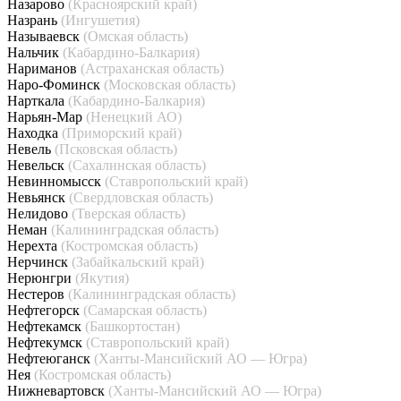
Назарово
(Красноярский край)
Назрань
(Ингушетия)
Называевск
(Омская область)
Нальчик
(Кабардино-Балкария)
Нариманов
(Астраханская область)
Наро-Фоминск
(Московская область)
Нарткала
(Кабардино-Балкария)
Нарьян-Мар
(Ненецкий АО)
Находка
(Приморский край)
Невель
(Псковская область)
Невельск
(Сахалинская область)
Невинномысск
(Ставропольский край)
Невьянск
(Свердловская область)
Нелидово
(Тверская область)
Неман
(Калининградская область)
Нерехта
(Костромская область)
Нерчинск
(Забайкальский край)
Нерюнгри
(Якутия)
Нестеров
(Калининградская область)
Нефтегорск
(Самарская область)
Нефтекамск
(Башкортостан)
Нефтекумск
(Ставропольский край)
Нефтеюганск
(Ханты-Мансийский АО — Югра)
Нея
(Костромская область)
Нижневартовск
(Ханты-Мансийский АО — Югра)