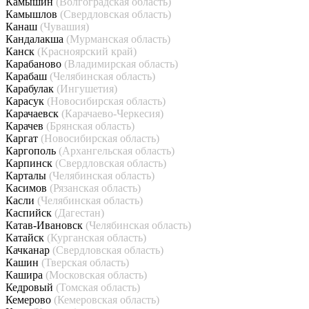
Камышин
(Волгоградская область)
Камышлов
(Свердловская область)
Канаш
(Чувашия)
Кандалакша
(Мурманская область)
Канск
(Красноярский край)
Карабаново
(Владимирская область)
Карабаш
(Челябинская область)
Карабулак
(Ингушетия)
Карасук
(Новосибирская область)
Карачаевск
(Карачаево-Черкесия)
Карачев
(Брянская область)
Каргат
(Новосибирская область)
Каргополь
(Архангельская область)
Карпинск
(Свердловская область)
Карталы
(Челябинская область)
Касимов
(Рязанская область)
Касли
(Челябинская область)
Каспийск
(Дагестан)
Катав-Ивановск
(Челябинская область)
Катайск
(Курганская область)
Качканар
(Свердловская область)
Кашин
(Тверская область)
Кашира
(Московская область)
Кедровый
(Томская область)
Кемерово
(Кемеровская область)