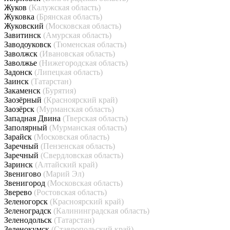
Жуков
(Калужская область)
Жуковка
(Брянская область)
Жуковский
(Московская область)
Завитинск
(Амурская область)
Заводоуковск
(Тюменская область)
Заволжск
(Ивановская область)
Заволжье
(Нижегородская область)
Задонск
(Липецкая область)
Заинск
(Татарстан)
Закаменск
(Бурятия)
Заозёрный
(Красноярский край)
Заозёрск
(Мурманская область)
Западная Двина
(Тверская область)
Заполярный
(Мурманская область)
Зарайск
(Московская область)
Заречный
(Пензенская область)
Заречный
(Свердловская область)
Заринск
(Алтайский край)
Звенигово
(Марий Эл)
Звенигород
(Московская область)
Зверево
(Ростовская область)
Зеленогорск
(Красноярский край)
Зеленоградск
(Калининградская область)
Зеленодольск
(Татарстан)
Зеленокумск
(Ставропольский край)