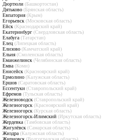
Дюртюли
(Башкортостан)
Дятьково
(Брянская область)
Евпатория
(Крым)
Егорьевск
(Московская область)
Ейск
(Краснодарский край)
Екатеринбург
(Свердловская область)
Елабуга
(Татарстан)
Елец
(Липецкая область)
Елизово
(Камчатский край)
Ельня
(Смоленская область)
Еманжелинск
(Челябинская область)
Емва
(Коми)
Енисейск
(Красноярский край)
Ермолино
(Калужская область)
Ершов
(Саратовская область)
Ессентуки
(Ставропольский край)
Ефремов
(Тульская область)
Железноводск
(Ставропольский край)
Железногорск
(Красноярский край)
Железногорск
(Курская область)
Железногорск-Илимский
(Иркутская область)
Жердевка
(Тамбовская область)
Жигулёвск
(Самарская область)
Жиздра
(Калужская область)
Жирновск
(Волгоградская область)