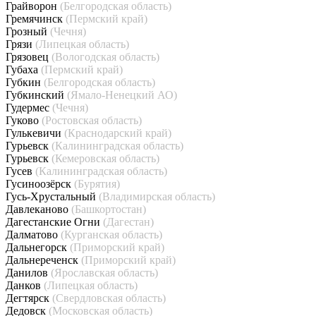
Грайворон
(Белгородская область)
Гремячинск
(Пермский край)
Грозный
(Чечня)
Грязи
(Липецкая область)
Грязовец
(Вологодская область)
Губаха
(Пермский край)
Губкин
(Белгородская область)
Губкинский
(Ямало-Ненецкий АО)
Гудермес
(Чечня)
Гуково
(Ростовская область)
Гулькевичи
(Краснодарский край)
Гурьевск
(Калининградская область)
Гурьевск
(Кемеровская область)
Гусев
(Калининградская область)
Гусиноозёрск
(Бурятия)
Гусь-Хрустальный
(Владимирская область)
Давлеканово
(Башкортостан)
Дагестанские Огни
(Дагестан)
Далматово
(Курганская область)
Дальнегорск
(Приморский край)
Дальнереченск
(Приморский край)
Данилов
(Ярославская область)
Данков
(Липецкая область)
Дегтярск
(Свердловская область)
Дедовск
(Московская область)