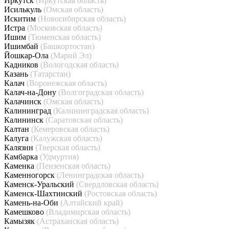
Иркутск
(Иркутская область)
Исилькуль
(Омская область)
Искитим
(Новосибирская область)
Истра
(Московская область)
Ишим
(Тюменская область)
Ишимбай
(Башкортостан)
Йошкар-Ола
(Марий Эл)
Кадников
(Вологодская область)
Казань
(Татарстан)
Калач
(Воронежская область)
Калач-на-Дону
(Волгоградская область)
Калачинск
(Омская область)
Калининград
(Калининградская область)
Калининск
(Саратовская область)
Калтан
(Кемеровская область)
Калуга
(Калужская область)
Калязин
(Тверская область)
Камбарка
(Удмуртия)
Каменка
(Пензенская область)
Каменногорск
(Ленинградская область)
Каменск-Уральский
(Свердловская область)
Каменск-Шахтинский
(Ростовская область)
Камень-на-Оби
(Алтайский край)
Камешково
(Владимирская область)
Камызяк
(Астраханская область)