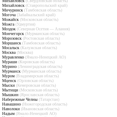
Михайловск
(Свердловская область)
Михайловск
(Ставропольский край)
Мичуринск
(Тамбовская область)
Могоча
(Забайкальский край)
Можайск
(Московская область)
Можга
(Удмуртия)
Моздок
(Северная Осетия — Алания)
Мончегорск
(Мурманская область)
Морозовск
(Ростовская область)
Моршанск
(Тамбовская область)
Мосальск
(Калужская область)
Москва
(Москва)
Муравленко
(Ямало-Ненецкий АО)
Мураши
(Кировская область)
Мурино
(Ленинградская область)
Мурманск
(Мурманская область)
Муром
(Владимирская область)
Мценск
(Орловская область)
Мыски
(Кемеровская область)
Мытищи
(Московская область)
Мышкин
(Ярославская область)
Набережные Челны
(Татарстан)
Навашино
(Нижегородская область)
Наволоки
(Ивановская область)
Надым
(Ямало-Ненецкий АО)