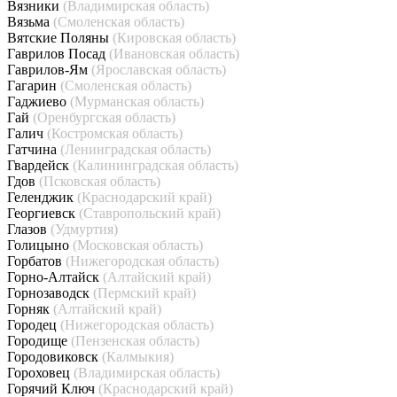
Вязники
(Владимирская область)
Вязьма
(Смоленская область)
Вятские Поляны
(Кировская область)
Гаврилов Посад
(Ивановская область)
Гаврилов-Ям
(Ярославская область)
Гагарин
(Смоленская область)
Гаджиево
(Мурманская область)
Гай
(Оренбургская область)
Галич
(Костромская область)
Гатчина
(Ленинградская область)
Гвардейск
(Калининградская область)
Гдов
(Псковская область)
Геленджик
(Краснодарский край)
Георгиевск
(Ставропольский край)
Глазов
(Удмуртия)
Голицыно
(Московская область)
Горбатов
(Нижегородская область)
Горно-Алтайск
(Алтайский край)
Горнозаводск
(Пермский край)
Горняк
(Алтайский край)
Городец
(Нижегородская область)
Городище
(Пензенская область)
Городовиковск
(Калмыкия)
Гороховец
(Владимирская область)
Горячий Ключ
(Краснодарский край)