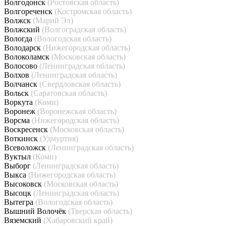
Волгодонск
(Ростовская область)
Волгореченск
(Костромская область)
Волжск
(Марий Эл)
Волжский
(Волгоградская область)
Вологда
(Вологодская область)
Володарск
(Нижегородская область)
Волоколамск
(Московская область)
Волосово
(Ленинградская область)
Волхов
(Ленинградская область)
Волчанск
(Свердловская область)
Вольск
(Саратовская область)
Воркута
(Коми)
Воронеж
(Воронежская область)
Ворсма
(Нижегородская область)
Воскресенск
(Московская область)
Воткинск
(Удмуртия)
Всеволожск
(Ленинградская область)
Вуктыл
(Коми)
Выборг
(Ленинградская область)
Выкса
(Нижегородская область)
Высоковск
(Московская область)
Высоцк
(Ленинградская область)
Вытегра
(Вологодская область)
Вышний Волочёк
(Тверская область)
Вяземский
(Хабаровский край)