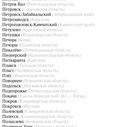
Петров Вал
(Волгоградская область)
Петровск
(Саратовская область)
Петровск-Забайкальский
(Забайкальский край)
Петрозаводск
(Карелия)
Петропавловск-Камчатский
(Камчатский край)
Петухово
(Курганская область)
Петушки
(Владимирская область)
Печора
(Коми)
Печоры
(Псковская область)
Пикалёво
(Ленинградская область)
Пионерский
(Калининградская область)
Питкяранта
(Карелия)
Плавск
(Тульская область)
Пласт
(Челябинская область)
Плёс
(Ивановская область)
Поворино
(Воронежская область)
Подольск
(Московская область)
Подпорожье
(Ленинградская область)
Покачи
(Ханты-Мансийский АО — Югра)
Покров
(Владимирская область)
Покровск
(Якутия)
Полевской
(Свердловская область)
Полесск
(Калининградская область)
Полысаево
(Кемеровская область)
Полярные Зори
(Мурманская область)