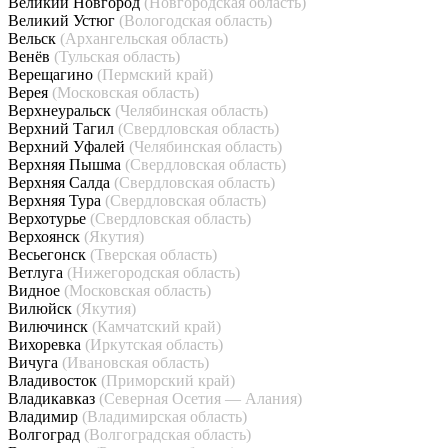
Великий Новгород
(Новгородская область)
Великий Устюг
(Вологодская область)
Вельск
(Архангельская область)
Венёв
(Тульская область)
Верещагино
(Пермский край)
Верея
(Московская область)
Верхнеуральск
(Челябинская область)
Верхний Тагил
(Свердловская область)
Верхний Уфалей
(Челябинская область)
Верхняя Пышма
(Свердловская область)
Верхняя Салда
(Свердловская область)
Верхняя Тура
(Свердловская область)
Верхотурье
(Свердловская область)
Верхоянск
(Якутия)
Весьегонск
(Тверская область)
Ветлуга
(Нижегородская область)
Видное
(Московская область)
Вилюйск
(Якутия)
Вилючинск
(Камчатский край)
Вихоревка
(Иркутская область)
Вичуга
(Ивановская область)
Владивосток
(Приморский край)
Владикавказ
(Северная Осетия — Алания)
Владимир
(Владимирская область)
Волгоград
(Волгоградская область)