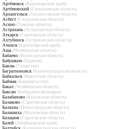
Артёмовск
(Красноярский край)
Артёмовский
(Свердловская область)
Архангельск
(Архангельская область)
Асбест
(Свердловская область)
Асино
(Томская область)
Астрахань
(Астраханская область)
Аткарск
(Саратовская область)
Ахтубинск
(Астраханская область)
Ачинск
(Красноярский край)
Аша
(Челябинская область)
Бабаево
(Вологодская область)
Бабушкин
(Бурятия)
Бавлы
(Татарстан)
Багратионовск
(Калининградская область)
Байкальск
(Иркутская область)
Баймак
(Башкортостан)
Бакал
(Челябинская область)
Баксан
(Кабардино-Балкария)
Балабаново
(Калужская область)
Балаково
(Саратовская область)
Балахна
(Нижегородская область)
Балашиха
(Московская область)
Балашов
(Саратовская область)
Балей
(Забайкальский край)
Балтийск
(Калининградская область)