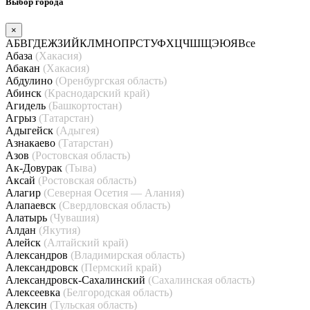
Выбор города
×
А
Б
В
Г
Д
Е
Ж
З
И
Й
К
Л
М
Н
О
П
Р
С
Т
У
Ф
Х
Ц
Ч
Ш
Щ
Э
Ю
Я
Все
Абаза
(Хакасия)
Абакан
(Хакасия)
Абдулино
(Оренбургская область)
Абинск
(Краснодарский край)
Агидель
(Башкортостан)
Агрыз
(Татарстан)
Адыгейск
(Адыгея)
Азнакаево
(Татарстан)
Азов
(Ростовская область)
Ак-Довурак
(Тыва)
Аксай
(Ростовская область)
Алагир
(Северная Осетия — Алания)
Алапаевск
(Свердловская область)
Алатырь
(Чувашия)
Алдан
(Якутия)
Алейск
(Алтайский край)
Александров
(Владимирская область)
Александровск
(Пермский край)
Александровск-Сахалинский
(Сахалинская область)
Алексеевка
(Белгородская область)
Алексин
(Тульская область)