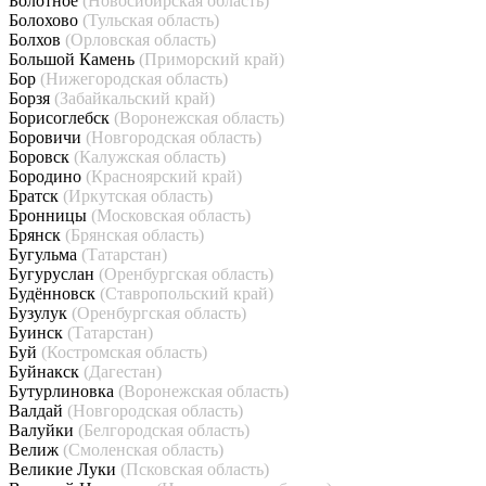
Болотное
(Новосибирская область)
Болохово
(Тульская область)
Болхов
(Орловская область)
Большой Камень
(Приморский край)
Бор
(Нижегородская область)
Борзя
(Забайкальский край)
Борисоглебск
(Воронежская область)
Боровичи
(Новгородская область)
Боровск
(Калужская область)
Бородино
(Красноярский край)
Братск
(Иркутская область)
Бронницы
(Московская область)
Брянск
(Брянская область)
Бугульма
(Татарстан)
Бугуруслан
(Оренбургская область)
Будённовск
(Ставропольский край)
Бузулук
(Оренбургская область)
Буинск
(Татарстан)
Буй
(Костромская область)
Буйнакск
(Дагестан)
Бутурлиновка
(Воронежская область)
Валдай
(Новгородская область)
Валуйки
(Белгородская область)
Велиж
(Смоленская область)
Великие Луки
(Псковская область)