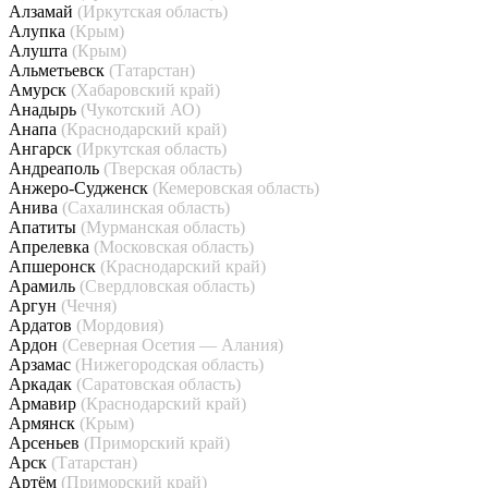
Алзамай
(Иркутская область)
Алупка
(Крым)
Алушта
(Крым)
Альметьевск
(Татарстан)
Амурск
(Хабаровский край)
Анадырь
(Чукотский АО)
Анапа
(Краснодарский край)
Ангарск
(Иркутская область)
Андреаполь
(Тверская область)
Анжеро-Судженск
(Кемеровская область)
Анива
(Сахалинская область)
Апатиты
(Мурманская область)
Апрелевка
(Московская область)
Апшеронск
(Краснодарский край)
Арамиль
(Свердловская область)
Аргун
(Чечня)
Ардатов
(Мордовия)
Ардон
(Северная Осетия — Алания)
Арзамас
(Нижегородская область)
Аркадак
(Саратовская область)
Армавир
(Краснодарский край)
Армянск
(Крым)
Арсеньев
(Приморский край)
Арск
(Татарстан)
Артём
(Приморский край)