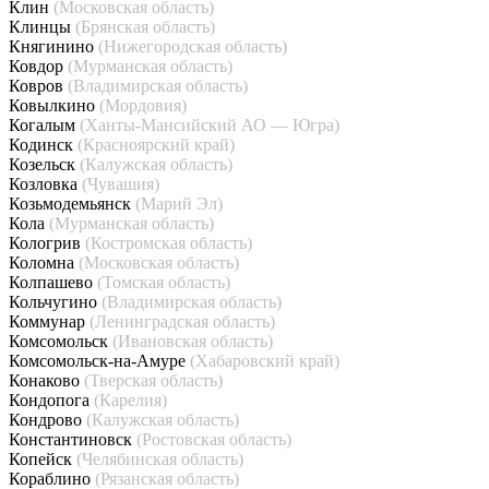
Клин
(Московская область)
Клинцы
(Брянская область)
Княгинино
(Нижегородская область)
Ковдор
(Мурманская область)
Ковров
(Владимирская область)
Ковылкино
(Мордовия)
Когалым
(Ханты-Мансийский АО — Югра)
Кодинск
(Красноярский край)
Козельск
(Калужская область)
Козловка
(Чувашия)
Козьмодемьянск
(Марий Эл)
Кола
(Мурманская область)
Кологрив
(Костромская область)
Коломна
(Московская область)
Колпашево
(Томская область)
Кольчугино
(Владимирская область)
Коммунар
(Ленинградская область)
Комсомольск
(Ивановская область)
Комсомольск-на-Амуре
(Хабаровский край)
Конаково
(Тверская область)
Кондопога
(Карелия)
Кондрово
(Калужская область)
Константиновск
(Ростовская область)
Копейск
(Челябинская область)
Кораблино
(Рязанская область)