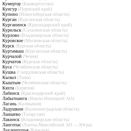
Кумертау
(Башкортостан)
Кунгур
(Пермский край)
Купино
(Новосибирская область)
Курган
(Курганская область)
Курганинск
(Краснодарский край)
Курильск
(Сахалинская область)
Курлово
(Владимирская область)
Куровское
(Московская область)
Курск
(Курская область)
Куртамыш
(Курганская область)
Курчалой
(Чечня)
Курчатов
(Курская область)
Куса
(Челябинская область)
Кушва
(Свердловская область)
Кызыл
(Тыва)
Кыштым
(Челябинская область)
Кяхта
(Бурятия)
Лабинск
(Краснодарский край)
Лабытнанги
(Ямало-Ненецкий АО)
Лагань
(Калмыкия)
Ладушкин
(Калининградская область)
Лаишево
(Татарстан)
Лакинск
(Владимирская область)
Лангепас
(Ханты-Мансийский АО — Югра)
Лахденпохья
(Карелия)