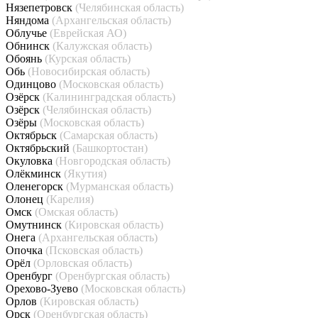
Нязепетровск
(Челябинская область)
Няндома
(Архангельская область)
Облучье
(Еврейская АО)
Обнинск
(Калужская область)
Обоянь
(Курская область)
Обь
(Новосибирская область)
Одинцово
(Московская область)
Озёрск
(Калининградская область)
Озёрск
(Челябинская область)
Озёры
(Московская область)
Октябрьск
(Самарская область)
Октябрьский
(Башкортостан)
Окуловка
(Новгородская область)
Олёкминск
(Якутия)
Оленегорск
(Мурманская область)
Олонец
(Карелия)
Омск
(Омская область)
Омутнинск
(Кировская область)
Онега
(Архангельская область)
Опочка
(Псковская область)
Орёл
(Орловская область)
Оренбург
(Оренбургская область)
Орехово-Зуево
(Московская область)
Орлов
(Кировская область)
Орск
(Оренбургская область)