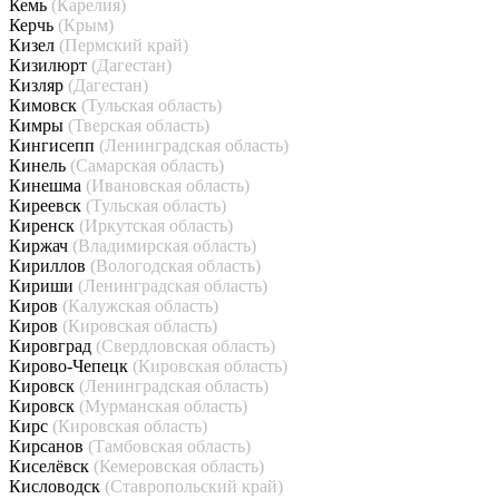
Кемь
(Карелия)
Керчь
(Крым)
Кизел
(Пермский край)
Кизилюрт
(Дагестан)
Кизляр
(Дагестан)
Кимовск
(Тульская область)
Кимры
(Тверская область)
Кингисепп
(Ленинградская область)
Кинель
(Самарская область)
Кинешма
(Ивановская область)
Киреевск
(Тульская область)
Киренск
(Иркутская область)
Киржач
(Владимирская область)
Кириллов
(Вологодская область)
Кириши
(Ленинградская область)
Киров
(Калужская область)
Киров
(Кировская область)
Кировград
(Свердловская область)
Кирово-Чепецк
(Кировская область)
Кировск
(Ленинградская область)
Кировск
(Мурманская область)
Кирс
(Кировская область)
Кирсанов
(Тамбовская область)
Киселёвск
(Кемеровская область)
Кисловодск
(Ставропольский край)