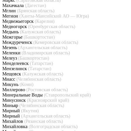
Маркс
(Саратовская область)
Махачкала
(Дагестан)
Мглин
(Брянская область)
Мегион
(Ханты-Мансийский АО — Югра)
Медвежьегорск
(Карелия)
Медногорск
(Оренбургская область)
Медынь
(Калужская область)
Межгорье
(Башкортостан)
Междуреченск
(Кемеровская область)
Мезень
(Архангельская область)
Меленки
(Владимирская область)
Мелеуз
(Башкортостан)
Менделеевск
(Татарстан)
Мензелинск
(Татарстан)
Мещовск
(Калужская область)
Миасс
(Челябинская область)
Микунь
(Коми)
Миллерово
(Ростовская область)
Минеральные Воды
(Ставропольский край)
Минусинск
(Красноярский край)
Миньяр
(Челябинская область)
Мирный
(Якутия)
Мирный
(Архангельская область)
Михайлов
(Рязанская область)
Михайловка
(Волгоградская область)