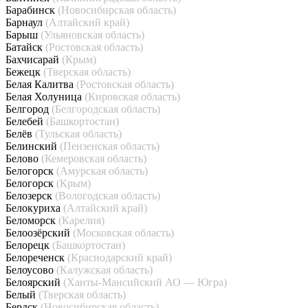
Барабинск
(Новосибирская область)
Барнаул
(Алтайский край)
Барыш
(Ульяновская область)
Батайск
(Ростовская область)
Бахчисарай
(Крым)
Бежецк
(Тверская область)
Белая Калитва
(Ростовская область)
Белая Холуница
(Кировская область)
Белгород
(Белгородская область)
Белебей
(Башкортостан)
Белёв
(Тульская область)
Белинский
(Пензенская область)
Белово
(Кемеровская область)
Белогорск
(Амурская область)
Белогорск
(Крым)
Белозерск
(Вологодская область)
Белокуриха
(Алтайский край)
Беломорск
(Карелия)
Белоозёрский
(Московская область)
Белорецк
(Башкортостан)
Белореченск
(Краснодарский край)
Белоусово
(Калужская область)
Белоярский
(Ханты-Мансийский АО — Югра)
Белый
(Тверская область)
Бердск
(Новосибирская область)