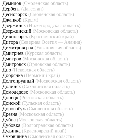
Демидов
(Смоленская область)
Дербент
(Дагестан)
Десногорск
(Смоленская область)
Джанкой
(Крым)
Дзержинск
(Нижегородская область)
Дзержинский
(Московская область)
Дивногорск
(Красноярский край)
Дигора
(Северная Осетия — Алания)
Димитровград
(Ульяновская область)
Дмитриев
(Курская область)
Дмитров
(Московская область)
Дмитровск
(Орловская область)
Дно
(Псковская область)
Добрянка
(Пермский край)
Долгопрудный
(Московская область)
Долинск
(Сахалинская область)
Домодедово
(Московская область)
Донецк
(Ростовская область)
Донской
(Тульская область)
Дорогобуж
(Смоленская область)
Дрезна
(Московская область)
Дубна
(Московская область)
Дубовка
(Волгоградская область)
Дудинка
(Красноярский край)
Духовщина
(Смоленская область)