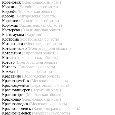
Кореновск
(Краснодарский край)
Коркино
(Челябинская область)
Королёв
(Московская область)
Короча
(Белгородская область)
Корсаков
(Сахалинская область)
Коряжма
(Архангельская область)
Костерёво
(Владимирская область)
Костомукша
(Карелия)
Кострома
(Костромская область)
Котельники
(Московская область)
Котельниково
(Волгоградская область)
Котельнич
(Кировская область)
Котлас
(Архангельская область)
Котово
(Волгоградская область)
Котовск
(Тамбовская область)
Кохма
(Ивановская область)
Красавино
(Вологодская область)
Красноармейск
(Московская область)
Красноармейск
(Саратовская область)
Красновишерск
(Пермский край)
Красногорск
(Московская область)
Краснодар
(Краснодарский край)
Краснозаводск
(Московская область)
Краснознаменск
(Калининградская область)
Краснознаменск
(Московская область)