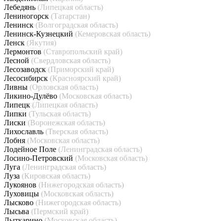
Лебедянь
(Липецкая область)
Лениногорск
(Татарстан)
Ленинск
(Волгоградская область)
Ленинск-Кузнецкий
(Кемеровская область)
Ленск
(Якутия)
Лермонтов
(Ставропольский край)
Лесной
(Свердловская область)
Лесозаводск
(Приморский край)
Лесосибирск
(Красноярский край)
Ливны
(Орловская область)
Ликино-Дулёво
(Московская область)
Липецк
(Липецкая область)
Липки
(Тульская область)
Лиски
(Воронежская область)
Лихославль
(Тверская область)
Лобня
(Московская область)
Лодейное Поле
(Ленинградская область)
Лосино-Петровский
(Московская область)
Луга
(Ленинградская область)
Луза
(Кировская область)
Лукоянов
(Нижегородская область)
Луховицы
(Московская область)
Лысково
(Нижегородская область)
Лысьва
(Пермский край)
Лыткарино
(Московская область)