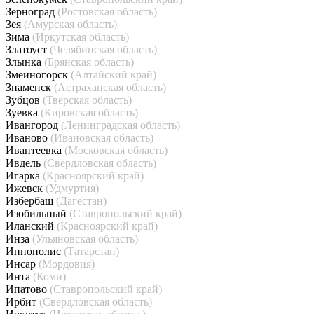
Зерноград
(Ростовская область)
Зея
(Амурская область)
Зима
(Иркутская область)
Златоуст
(Челябинская область)
Злынка
(Брянская область)
Змеиногорск
(Алтайский край)
Знаменск
(Астраханская область)
Зубцов
(Тверская область)
Зуевка
(Кировская область)
Ивангород
(Ленинградская область)
Иваново
(Ивановская область)
Ивантеевка
(Московская область)
Ивдель
(Свердловская область)
Игарка
(Красноярский край)
Ижевск
(Удмуртия)
Избербаш
(Дагестан)
Изобильный
(Ставропольский край)
Иланский
(Красноярский край)
Инза
(Ульяновская область)
Иннополис
(Татарстан)
Инсар
(Мордовия)
Инта
(Коми)
Ипатово
(Ставропольский край)
Ирбит
(Свердловская область)