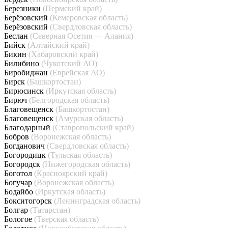
Березники
(Пермский край)
Берёзовский
(Кемеровская область)
Берёзовский
(Свердловская область)
Беслан
(Северная Осетия — Алания)
Бийск
(Алтайский край)
Бикин
(Хабаровский край)
Билибино
(Чукотский АО)
Биробиджан
(Еврейская АО)
Бирск
(Башкортостан)
Бирюсинск
(Иркутская область)
Бирюч
(Белгородская область)
Благовещенск
(Башкортостан)
Благовещенск
(Амурская область)
Благодарный
(Ставропольский край)
Бобров
(Воронежская область)
Богданович
(Свердловская область)
Богородицк
(Тульская область)
Богородск
(Нижегородская область)
Боготол
(Красноярский край)
Богучар
(Воронежская область)
Бодайбо
(Иркутская область)
Бокситогорск
(Ленинградская область)
Болгар
(Татарстан)
Бологое
(Тверская область)