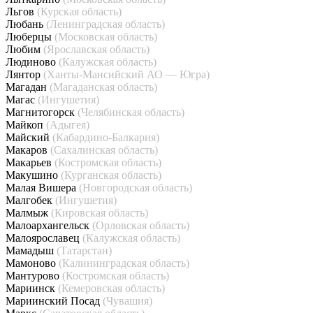
Льгов
(Курская область)
Любань
(Ленинградская область)
Люберцы
(Московская область)
Любим
(Ярославская область)
Людиново
(Калужская область)
Лянтор
(Ханты-Мансийский АО — Югра)
Магадан
(Магаданская область)
Магас
(Ингушетия)
Магнитогорск
(Челябинская область)
Майкоп
(Адыгея)
Майский
(Кабардино-Балкария)
Макаров
(Сахалинская область)
Макарьев
(Костромская область)
Макушино
(Курганская область)
Малая Вишера
(Новгородская область)
Малгобек
(Ингушетия)
Малмыж
(Кировская область)
Малоархангельск
(Орловская область)
Малоярославец
(Калужская область)
Мамадыш
(Татарстан)
Мамоново
(Калининградская область)
Мантурово
(Костромская область)
Мариинск
(Кемеровская область)
Мариинский Посад
(Чувашия)