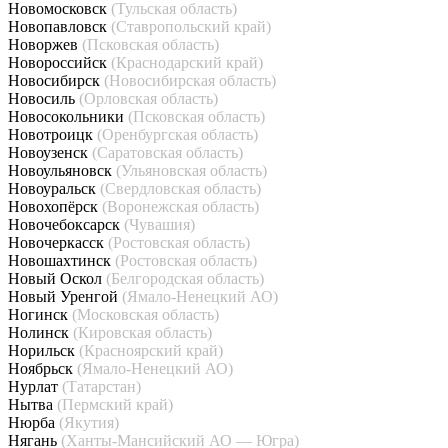
Новомосковск
(Тульская область)
Новопавловск
(Ставропольский край)
Новоржев
(Псковская область)
Новороссийск
(Краснодарский край)
Новосибирск
(Новосибирская область)
Новосиль
(Орловская область)
Новосокольники
(Псковская область)
Новотроицк
(Оренбургская область)
Новоузенск
(Саратовская область)
Новоульяновск
(Ульяновская область)
Новоуральск
(Свердловская область)
Новохопёрск
(Воронежская область)
Новочебоксарск
(Чувашия)
Новочеркасск
(Ростовская область)
Новошахтинск
(Ростовская область)
Новый Оскол
(Белгородская область)
Новый Уренгой
(Ямало-Ненецкий АО)
Ногинск
(Московская область)
Нолинск
(Кировская область)
Норильск
(Красноярский край)
Ноябрьск
(Ямало-Ненецкий АО)
Нурлат
(Татарстан)
Нытва
(Пермский край)
Нюрба
(Якутия)
Нягань
(Ханты-Мансийский АО — Югра)