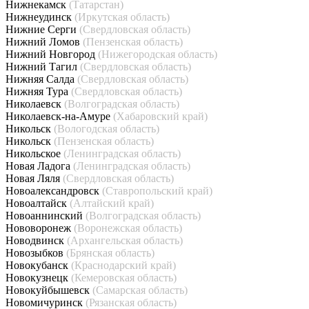
Нижнекамск
(Татарстан)
Нижнеудинск
(Иркутская область)
Нижние Серги
(Свердловская область)
Нижний Ломов
(Пензенская область)
Нижний Новгород
(Нижегородская область)
Нижний Тагил
(Свердловская область)
Нижняя Салда
(Свердловская область)
Нижняя Тура
(Свердловская область)
Николаевск
(Волгоградская область)
Николаевск-на-Амуре
(Хабаровский край)
Никольск
(Вологодская область)
Никольск
(Пензенская область)
Никольское
(Ленинградская область)
Новая Ладога
(Ленинградская область)
Новая Ляля
(Свердловская область)
Новоалександровск
(Ставропольский край)
Новоалтайск
(Алтайский край)
Новоаннинский
(Волгоградская область)
Нововоронеж
(Воронежская область)
Новодвинск
(Архангельская область)
Новозыбков
(Брянская область)
Новокубанск
(Краснодарский край)
Новокузнецк
(Кемеровская область)
Новокуйбышевск
(Самарская область)
Новомичуринск
(Рязанская область)