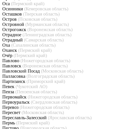
Оса
(Пермский край)
Осинники
(Кемеровская область)
Осташков
(Тверская область)
Остров
(Псковская область)
Островной
(Мурманская область)
Острогожск
(Воронежская область)
Отрадное
(Ленинградская область)
Отрадный
(Самарская область)
Оха
(Сахалинская область)
Оханск
(Пермский край)
Очёр
(Пермский край)
Павлово
(Нижегородская область)
Павловск
(Воронежская область)
Павловский Посад
(Московская область)
Палласовка
(Волгоградская область)
Партизанск
(Приморский край)
Певек
(Чукотский АО)
Пенза
(Пензенская область)
Первомайск
(Нижегородская область)
Первоуральск
(Свердловская область)
Перевоз
(Нижегородская область)
Пересвет
(Московская область)
Переславль-Залесский
(Ярославская область)
Пермь
(Пермский край)
Пестово
(Новгородская область)