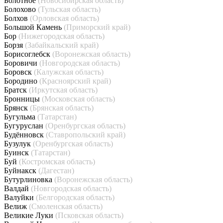
Болотное
(Новосибирская область)
Болохово
(Тульская область)
Болхов
(Орловская область)
Большой Камень
(Приморский край)
Бор
(Нижегородская область)
Борзя
(Забайкальский край)
Борисоглебск
(Воронежская область)
Боровичи
(Новгородская область)
Боровск
(Калужская область)
Бородино
(Красноярский край)
Братск
(Иркутская область)
Бронницы
(Московская область)
Брянск
(Брянская область)
Бугульма
(Татарстан)
Бугуруслан
(Оренбургская область)
Будённовск
(Ставропольский край)
Бузулук
(Оренбургская область)
Буинск
(Татарстан)
Буй
(Костромская область)
Буйнакск
(Дагестан)
Бутурлиновка
(Воронежская область)
Валдай
(Новгородская область)
Валуйки
(Белгородская область)
Велиж
(Смоленская область)
Великие Луки
(Псковская область)