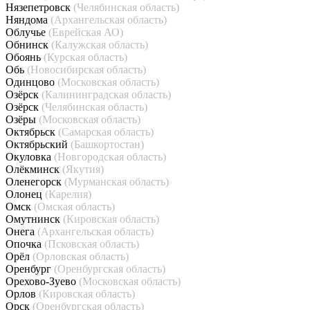
Нязепетровск
(Челябинская область)
Няндома
(Архангельская область)
Облучье
(Еврейская АО)
Обнинск
(Калужская область)
Обоянь
(Курская область)
Обь
(Новосибирская область)
Одинцово
(Московская область)
Озёрск
(Калининградская область)
Озёрск
(Челябинская область)
Озёры
(Московская область)
Октябрьск
(Самарская область)
Октябрьский
(Башкортостан)
Окуловка
(Новгородская область)
Олёкминск
(Якутия)
Оленегорск
(Мурманская область)
Олонец
(Карелия)
Омск
(Омская область)
Омутнинск
(Кировская область)
Онега
(Архангельская область)
Опочка
(Псковская область)
Орёл
(Орловская область)
Оренбург
(Оренбургская область)
Орехово-Зуево
(Московская область)
Орлов
(Кировская область)
Орск
(Оренбургская область)