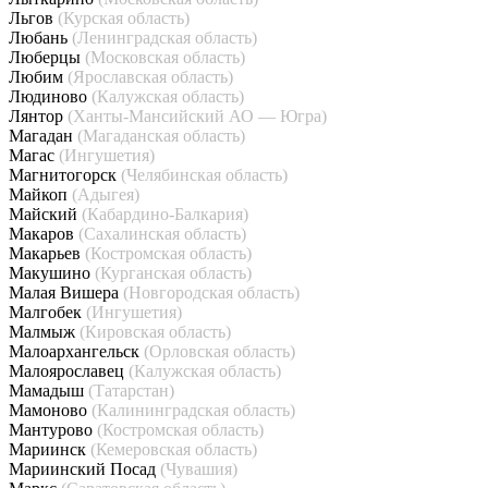
Льгов
(Курская область)
Любань
(Ленинградская область)
Люберцы
(Московская область)
Любим
(Ярославская область)
Людиново
(Калужская область)
Лянтор
(Ханты-Мансийский АО — Югра)
Магадан
(Магаданская область)
Магас
(Ингушетия)
Магнитогорск
(Челябинская область)
Майкоп
(Адыгея)
Майский
(Кабардино-Балкария)
Макаров
(Сахалинская область)
Макарьев
(Костромская область)
Макушино
(Курганская область)
Малая Вишера
(Новгородская область)
Малгобек
(Ингушетия)
Малмыж
(Кировская область)
Малоархангельск
(Орловская область)
Малоярославец
(Калужская область)
Мамадыш
(Татарстан)
Мамоново
(Калининградская область)
Мантурово
(Костромская область)
Мариинск
(Кемеровская область)
Мариинский Посад
(Чувашия)