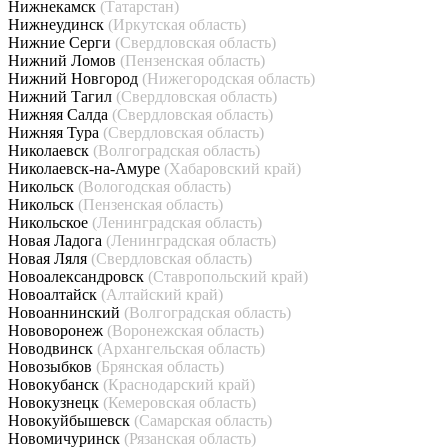
Нижнекамск
(Татарстан)
Нижнеудинск
(Иркутская область)
Нижние Серги
(Свердловская область)
Нижний Ломов
(Пензенская область)
Нижний Новгород
(Нижегородская область)
Нижний Тагил
(Свердловская область)
Нижняя Салда
(Свердловская область)
Нижняя Тура
(Свердловская область)
Николаевск
(Волгоградская область)
Николаевск-на-Амуре
(Хабаровский край)
Никольск
(Вологодская область)
Никольск
(Пензенская область)
Никольское
(Ленинградская область)
Новая Ладога
(Ленинградская область)
Новая Ляля
(Свердловская область)
Новоалександровск
(Ставропольский край)
Новоалтайск
(Алтайский край)
Новоаннинский
(Волгоградская область)
Нововоронеж
(Воронежская область)
Новодвинск
(Архангельская область)
Новозыбков
(Брянская область)
Новокубанск
(Краснодарский край)
Новокузнецк
(Кемеровская область)
Новокуйбышевск
(Самарская область)
Новомичуринск
(Рязанская область)