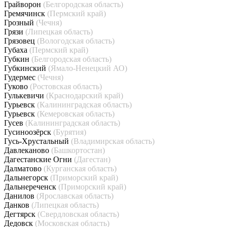
Грайворон
(Белгородская область)
Гремячинск
(Пермский край)
Грозный
(Чечня)
Грязи
(Липецкая область)
Грязовец
(Вологодская область)
Губаха
(Пермский край)
Губкин
(Белгородская область)
Губкинский
(Ямало-Ненецкий АО)
Гудермес
(Чечня)
Гуково
(Ростовская область)
Гулькевичи
(Краснодарский край)
Гурьевск
(Калининградская область)
Гурьевск
(Кемеровская область)
Гусев
(Калининградская область)
Гусиноозёрск
(Бурятия)
Гусь-Хрустальный
(Владимирская область)
Давлеканово
(Башкортостан)
Дагестанские Огни
(Дагестан)
Далматово
(Курганская область)
Дальнегорск
(Приморский край)
Дальнереченск
(Приморский край)
Данилов
(Ярославская область)
Данков
(Липецкая область)
Дегтярск
(Свердловская область)
Дедовск
(Московская область)