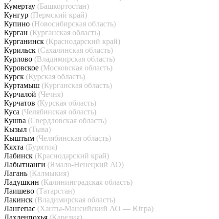
Кумертау
(Башкортостан)
Кунгур
(Пермский край)
Купино
(Новосибирская область)
Курган
(Курганская область)
Курганинск
(Краснодарский край)
Курильск
(Сахалинская область)
Курлово
(Владимирская область)
Куровское
(Московская область)
Курск
(Курская область)
Куртамыш
(Курганская область)
Курчалой
(Чечня)
Курчатов
(Курская область)
Куса
(Челябинская область)
Кушва
(Свердловская область)
Кызыл
(Тыва)
Кыштым
(Челябинская область)
Кяхта
(Бурятия)
Лабинск
(Краснодарский край)
Лабытнанги
(Ямало-Ненецкий АО)
Лагань
(Калмыкия)
Ладушкин
(Калининградская область)
Лаишево
(Татарстан)
Лакинск
(Владимирская область)
Лангепас
(Ханты-Мансийский АО — Югра)
Лахденпохья
(Карелия)