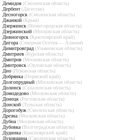
Демидов
(Смоленская область)
Дербент
(Дагестан)
Десногорск
(Смоленская область)
Джанкой
(Крым)
Дзержинск
(Нижегородская область)
Дзержинский
(Московская область)
Дивногорск
(Красноярский край)
Дигора
(Северная Осетия — Алания)
Димитровград
(Ульяновская область)
Дмитриев
(Курская область)
Дмитров
(Московская область)
Дмитровск
(Орловская область)
Дно
(Псковская область)
Добрянка
(Пермский край)
Долгопрудный
(Московская область)
Долинск
(Сахалинская область)
Домодедово
(Московская область)
Донецк
(Ростовская область)
Донской
(Тульская область)
Дорогобуж
(Смоленская область)
Дрезна
(Московская область)
Дубна
(Московская область)
Дубовка
(Волгоградская область)
Дудинка
(Красноярский край)
Духовщина
(Смоленская область)