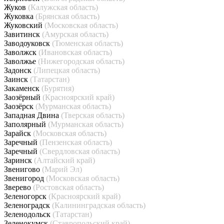
Жуков
(Калужская область)
Жуковка
(Брянская область)
Жуковский
(Московская область)
Завитинск
(Амурская область)
Заводоуковск
(Тюменская область)
Заволжск
(Ивановская область)
Заволжье
(Нижегородская область)
Задонск
(Липецкая область)
Заинск
(Татарстан)
Закаменск
(Бурятия)
Заозёрный
(Красноярский край)
Заозёрск
(Мурманская область)
Западная Двина
(Тверская область)
Заполярный
(Мурманская область)
Зарайск
(Московская область)
Заречный
(Пензенская область)
Заречный
(Свердловская область)
Заринск
(Алтайский край)
Звенигово
(Марий Эл)
Звенигород
(Московская область)
Зверево
(Ростовская область)
Зеленогорск
(Красноярский край)
Зеленоградск
(Калининградская область)
Зеленодольск
(Татарстан)
Зеленокумск
(Ставропольский край)