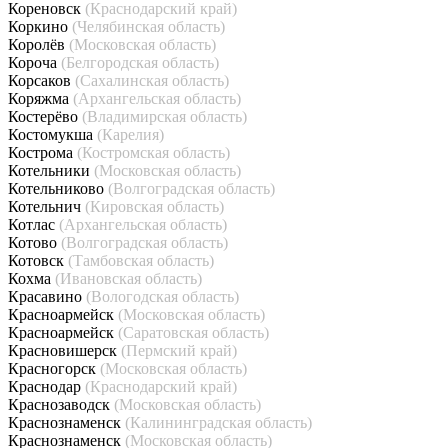
Кореновск
(Краснодарский край)
Коркино
(Челябинская область)
Королёв
(Московская область)
Короча
(Белгородская область)
Корсаков
(Сахалинская область)
Коряжма
(Архангельская область)
Костерёво
(Владимирская область)
Костомукша
(Карелия)
Кострома
(Костромская область)
Котельники
(Московская область)
Котельниково
(Волгоградская область)
Котельнич
(Кировская область)
Котлас
(Архангельская область)
Котово
(Волгоградская область)
Котовск
(Тамбовская область)
Кохма
(Ивановская область)
Красавино
(Вологодская область)
Красноармейск
(Московская область)
Красноармейск
(Саратовская область)
Красновишерск
(Пермский край)
Красногорск
(Московская область)
Краснодар
(Краснодарский край)
Краснозаводск
(Московская область)
Краснознаменск
(Калининградская область)
Краснознаменск
(Московская область)