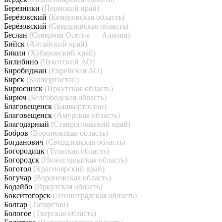
Березники
(Пермский край)
Берёзовский
(Кемеровская область)
Берёзовский
(Свердловская область)
Беслан
(Северная Осетия — Алания)
Бийск
(Алтайский край)
Бикин
(Хабаровский край)
Билибино
(Чукотский АО)
Биробиджан
(Еврейская АО)
Бирск
(Башкортостан)
Бирюсинск
(Иркутская область)
Бирюч
(Белгородская область)
Благовещенск
(Башкортостан)
Благовещенск
(Амурская область)
Благодарный
(Ставропольский край)
Бобров
(Воронежская область)
Богданович
(Свердловская область)
Богородицк
(Тульская область)
Богородск
(Нижегородская область)
Боготол
(Красноярский край)
Богучар
(Воронежская область)
Бодайбо
(Иркутская область)
Бокситогорск
(Ленинградская область)
Болгар
(Татарстан)
Бологое
(Тверская область)