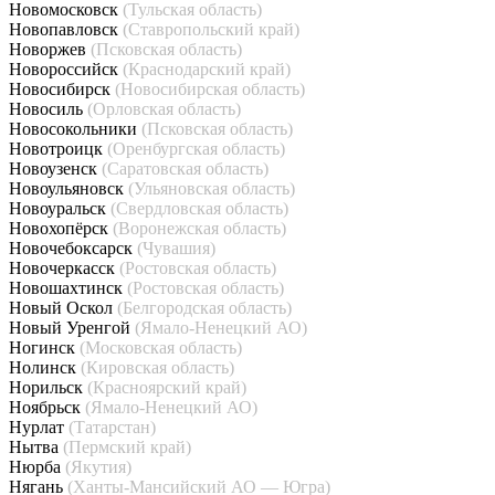
Новомосковск
(Тульская область)
Новопавловск
(Ставропольский край)
Новоржев
(Псковская область)
Новороссийск
(Краснодарский край)
Новосибирск
(Новосибирская область)
Новосиль
(Орловская область)
Новосокольники
(Псковская область)
Новотроицк
(Оренбургская область)
Новоузенск
(Саратовская область)
Новоульяновск
(Ульяновская область)
Новоуральск
(Свердловская область)
Новохопёрск
(Воронежская область)
Новочебоксарск
(Чувашия)
Новочеркасск
(Ростовская область)
Новошахтинск
(Ростовская область)
Новый Оскол
(Белгородская область)
Новый Уренгой
(Ямало-Ненецкий АО)
Ногинск
(Московская область)
Нолинск
(Кировская область)
Норильск
(Красноярский край)
Ноябрьск
(Ямало-Ненецкий АО)
Нурлат
(Татарстан)
Нытва
(Пермский край)
Нюрба
(Якутия)
Нягань
(Ханты-Мансийский АО — Югра)