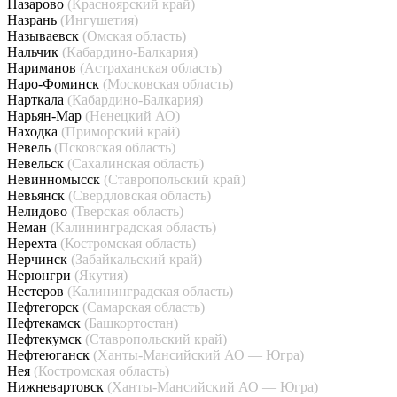
Назарово
(Красноярский край)
Назрань
(Ингушетия)
Называевск
(Омская область)
Нальчик
(Кабардино-Балкария)
Нариманов
(Астраханская область)
Наро-Фоминск
(Московская область)
Нарткала
(Кабардино-Балкария)
Нарьян-Мар
(Ненецкий АО)
Находка
(Приморский край)
Невель
(Псковская область)
Невельск
(Сахалинская область)
Невинномысск
(Ставропольский край)
Невьянск
(Свердловская область)
Нелидово
(Тверская область)
Неман
(Калининградская область)
Нерехта
(Костромская область)
Нерчинск
(Забайкальский край)
Нерюнгри
(Якутия)
Нестеров
(Калининградская область)
Нефтегорск
(Самарская область)
Нефтекамск
(Башкортостан)
Нефтекумск
(Ставропольский край)
Нефтеюганск
(Ханты-Мансийский АО — Югра)
Нея
(Костромская область)
Нижневартовск
(Ханты-Мансийский АО — Югра)