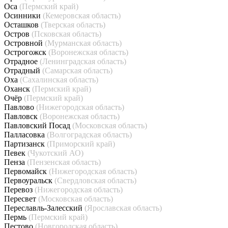
Оса
(Пермский край)
Осинники
(Кемеровская область)
Осташков
(Тверская область)
Остров
(Псковская область)
Островной
(Мурманская область)
Острогожск
(Воронежская область)
Отрадное
(Ленинградская область)
Отрадный
(Самарская область)
Оха
(Сахалинская область)
Оханск
(Пермский край)
Очёр
(Пермский край)
Павлово
(Нижегородская область)
Павловск
(Воронежская область)
Павловский Посад
(Московская область)
Палласовка
(Волгоградская область)
Партизанск
(Приморский край)
Певек
(Чукотский АО)
Пенза
(Пензенская область)
Первомайск
(Нижегородская область)
Первоуральск
(Свердловская область)
Перевоз
(Нижегородская область)
Пересвет
(Московская область)
Переславль-Залесский
(Ярославская область)
Пермь
(Пермский край)
Пестово
(Новгородская область)