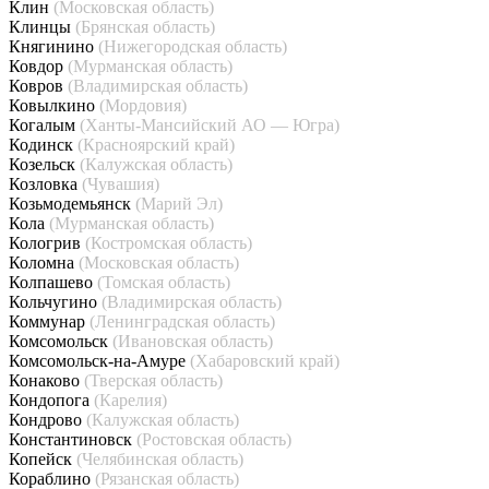
Клин
(Московская область)
Клинцы
(Брянская область)
Княгинино
(Нижегородская область)
Ковдор
(Мурманская область)
Ковров
(Владимирская область)
Ковылкино
(Мордовия)
Когалым
(Ханты-Мансийский АО — Югра)
Кодинск
(Красноярский край)
Козельск
(Калужская область)
Козловка
(Чувашия)
Козьмодемьянск
(Марий Эл)
Кола
(Мурманская область)
Кологрив
(Костромская область)
Коломна
(Московская область)
Колпашево
(Томская область)
Кольчугино
(Владимирская область)
Коммунар
(Ленинградская область)
Комсомольск
(Ивановская область)
Комсомольск-на-Амуре
(Хабаровский край)
Конаково
(Тверская область)
Кондопога
(Карелия)
Кондрово
(Калужская область)
Константиновск
(Ростовская область)
Копейск
(Челябинская область)
Кораблино
(Рязанская область)