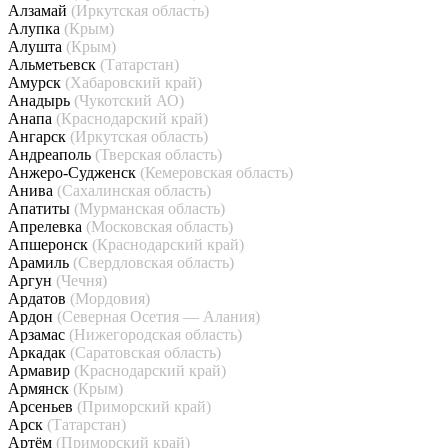
Алзамай
(Иркутская область)
Алупка
(Крым)
Алушта
(Крым)
Альметьевск
(Татарстан)
Амурск
(Хабаровский край)
Анадырь
(Чукотский АО)
Анапа
(Краснодарский край)
Ангарск
(Иркутская область)
Андреаполь
(Тверская область)
Анжеро-Судженск
(Кемеровская область)
Анива
(Сахалинская область)
Апатиты
(Мурманская область)
Апрелевка
(Московская область)
Апшеронск
(Краснодарский край)
Арамиль
(Свердловская область)
Аргун
(Чечня)
Ардатов
(Мордовия)
Ардон
(Северная Осетия — Алания)
Арзамас
(Нижегородская область)
Аркадак
(Саратовская область)
Армавир
(Краснодарский край)
Армянск
(Крым)
Арсеньев
(Приморский край)
Арск
(Татарстан)
Артём
(Приморский край)