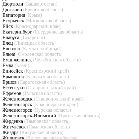
Дюртюли
(Башкортостан)
Дятьково
(Брянская область)
Евпатория
(Крым)
Егорьевск
(Московская область)
Ейск
(Краснодарский край)
Екатеринбург
(Свердловская область)
Елабуга
(Татарстан)
Елец
(Липецкая область)
Елизово
(Камчатский край)
Ельня
(Смоленская область)
Еманжелинск
(Челябинская область)
Емва
(Коми)
Енисейск
(Красноярский край)
Ермолино
(Калужская область)
Ершов
(Саратовская область)
Ессентуки
(Ставропольский край)
Ефремов
(Тульская область)
Железноводск
(Ставропольский край)
Железногорск
(Красноярский край)
Железногорск
(Курская область)
Железногорск-Илимский
(Иркутская область)
Жердевка
(Тамбовская область)
Жигулёвск
(Самарская область)
Жиздра
(Калужская область)
Жирновск
(Волгоградская область)