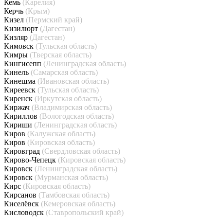
Кемь
(Карелия)
Керчь
(Крым)
Кизел
(Пермский край)
Кизилюрт
(Дагестан)
Кизляр
(Дагестан)
Кимовск
(Тульская область)
Кимры
(Тверская область)
Кингисепп
(Ленинградская область)
Кинель
(Самарская область)
Кинешма
(Ивановская область)
Киреевск
(Тульская область)
Киренск
(Иркутская область)
Киржач
(Владимирская область)
Кириллов
(Вологодская область)
Кириши
(Ленинградская область)
Киров
(Калужская область)
Киров
(Кировская область)
Кировград
(Свердловская область)
Кирово-Чепецк
(Кировская область)
Кировск
(Ленинградская область)
Кировск
(Мурманская область)
Кирс
(Кировская область)
Кирсанов
(Тамбовская область)
Киселёвск
(Кемеровская область)
Кисловодск
(Ставропольский край)