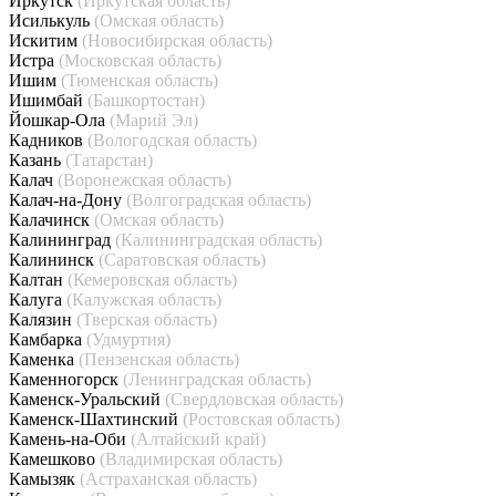
Иркутск
(Иркутская область)
Исилькуль
(Омская область)
Искитим
(Новосибирская область)
Истра
(Московская область)
Ишим
(Тюменская область)
Ишимбай
(Башкортостан)
Йошкар-Ола
(Марий Эл)
Кадников
(Вологодская область)
Казань
(Татарстан)
Калач
(Воронежская область)
Калач-на-Дону
(Волгоградская область)
Калачинск
(Омская область)
Калининград
(Калининградская область)
Калининск
(Саратовская область)
Калтан
(Кемеровская область)
Калуга
(Калужская область)
Калязин
(Тверская область)
Камбарка
(Удмуртия)
Каменка
(Пензенская область)
Каменногорск
(Ленинградская область)
Каменск-Уральский
(Свердловская область)
Каменск-Шахтинский
(Ростовская область)
Камень-на-Оби
(Алтайский край)
Камешково
(Владимирская область)
Камызяк
(Астраханская область)