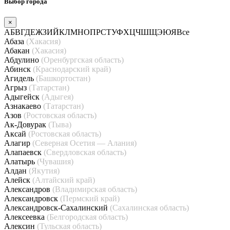
Выбор города
×
А
Б
В
Г
Д
Е
Ж
З
И
Й
К
Л
М
Н
О
П
Р
С
Т
У
Ф
Х
Ц
Ч
Ш
Щ
Э
Ю
Я
Все
Абаза
(Хакасия)
Абакан
(Хакасия)
Абдулино
(Оренбургская область)
Абинск
(Краснодарский край)
Агидель
(Башкортостан)
Агрыз
(Татарстан)
Адыгейск
(Адыгея)
Азнакаево
(Татарстан)
Азов
(Ростовская область)
Ак-Довурак
(Тыва)
Аксай
(Ростовская область)
Алагир
(Северная Осетия — Алания)
Алапаевск
(Свердловская область)
Алатырь
(Чувашия)
Алдан
(Якутия)
Алейск
(Алтайский край)
Александров
(Владимирская область)
Александровск
(Пермский край)
Александровск-Сахалинский
(Сахалинская область)
Алексеевка
(Белгородская область)
Алексин
(Тульская область)