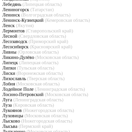
Лебедянь
(Липецкая область)
Лениногорск
(Татарстан)
Ленинск
(Волгоградская область)
Ленинск-Кузнецкий
(Кемеровская область)
Ленск
(Якутия)
Лермонтов
(Ставропольский край)
Лесной
(Свердловская область)
Лесозаводск
(Приморский край)
Лесосибирск
(Красноярский край)
Ливны
(Орловская область)
Ликино-Дулёво
(Московская область)
Липецк
(Липецкая область)
Липки
(Тульская область)
Лиски
(Воронежская область)
Лихославль
(Тверская область)
Лобня
(Московская область)
Лодейное Поле
(Ленинградская область)
Лосино-Петровский
(Московская область)
Луга
(Ленинградская область)
Луза
(Кировская область)
Лукоянов
(Нижегородская область)
Луховицы
(Московская область)
Лысково
(Нижегородская область)
Лысьва
(Пермский край)
Лыткарино
(Московская область)