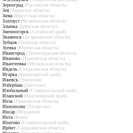
Зерноград
(Ростовская область)
Зея
(Амурская область)
Зима
(Иркутская область)
Златоуст
(Челябинская область)
Злынка
(Брянская область)
Змеиногорск
(Алтайский край)
Знаменск
(Астраханская область)
Зубцов
(Тверская область)
Зуевка
(Кировская область)
Ивангород
(Ленинградская область)
Иваново
(Ивановская область)
Ивантеевка
(Московская область)
Ивдель
(Свердловская область)
Игарка
(Красноярский край)
Ижевск
(Удмуртия)
Избербаш
(Дагестан)
Изобильный
(Ставропольский край)
Иланский
(Красноярский край)
Инза
(Ульяновская область)
Иннополис
(Татарстан)
Инсар
(Мордовия)
Инта
(Коми)
Ипатово
(Ставропольский край)
Ирбит
(Свердловская область)