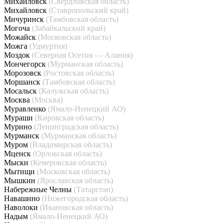
Михайловск
(Свердловская область)
Михайловск
(Ставропольский край)
Мичуринск
(Тамбовская область)
Могоча
(Забайкальский край)
Можайск
(Московская область)
Можга
(Удмуртия)
Моздок
(Северная Осетия — Алания)
Мончегорск
(Мурманская область)
Морозовск
(Ростовская область)
Моршанск
(Тамбовская область)
Мосальск
(Калужская область)
Москва
(Москва)
Муравленко
(Ямало-Ненецкий АО)
Мураши
(Кировская область)
Мурино
(Ленинградская область)
Мурманск
(Мурманская область)
Муром
(Владимирская область)
Мценск
(Орловская область)
Мыски
(Кемеровская область)
Мытищи
(Московская область)
Мышкин
(Ярославская область)
Набережные Челны
(Татарстан)
Навашино
(Нижегородская область)
Наволоки
(Ивановская область)
Надым
(Ямало-Ненецкий АО)