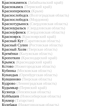
Краснокаменск
(Забайкальский край)
Краснокамск
(Пермский край)
Красноперекопск
(Крым)
Краснослободск
(Волгоградская область)
Краснослободск
(Мордовия)
Краснотурьинск
(Свердловская область)
Красноуральск
(Свердловская область)
Красноуфимск
(Свердловская область)
Красноярск
(Красноярский край)
Красный Кут
(Саратовская область)
Красный Сулин
(Ростовская область)
Красный Холм
(Тверская область)
Кремёнки
(Калужская область)
Кропоткин
(Краснодарский край)
Крымск
(Краснодарский край)
Кстово
(Нижегородская область)
Кубинка
(Московская область)
Кувандык
(Оренбургская область)
Кувшиново
(Тверская область)
Кудрово
(Ленинградская область)
Кудымкар
(Пермский край)
Кузнецк
(Пензенская область)
Куйбышев
(Новосибирская область)
Кукмор
(Татарстан)
Кулебаки
(Нижегородская область)