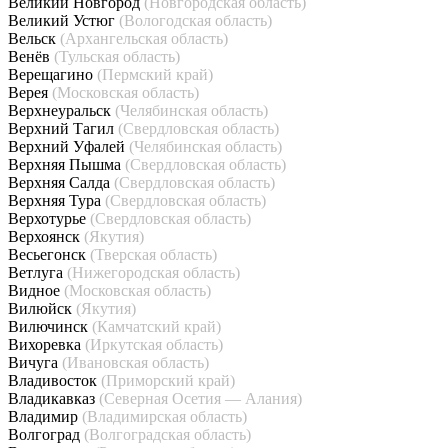
Великий Новгород
(Новгородская область)
Великий Устюг
(Вологодская область)
Вельск
(Архангельская область)
Венёв
(Тульская область)
Верещагино
(Пермский край)
Верея
(Московская область)
Верхнеуральск
(Челябинская область)
Верхний Тагил
(Свердловская область)
Верхний Уфалей
(Челябинская область)
Верхняя Пышма
(Свердловская область)
Верхняя Салда
(Свердловская область)
Верхняя Тура
(Свердловская область)
Верхотурье
(Свердловская область)
Верхоянск
(Якутия)
Весьегонск
(Тверская область)
Ветлуга
(Нижегородская область)
Видное
(Московская область)
Вилюйск
(Якутия)
Вилючинск
(Камчатский край)
Вихоревка
(Иркутская область)
Вичуга
(Ивановская область)
Владивосток
(Приморский край)
Владикавказ
(Северная Осетия — Алания)
Владимир
(Владимирская область)
Волгоград
(Волгоградская область)