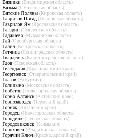
Вязники
(Владимирская область)
Вязьма
(Смоленская область)
Вятские Поляны
(Кировская область)
Гаврилов Посад
(Ивановская область)
Гаврилов-Ям
(Ярославская область)
Гагарин
(Смоленская область)
Гаджиево
(Мурманская область)
Гай
(Оренбургская область)
Галич
(Костромская область)
Гатчина
(Ленинградская область)
Гвардейск
(Калининградская область)
Гдов
(Псковская область)
Геленджик
(Краснодарский край)
Георгиевск
(Ставропольский край)
Глазов
(Удмуртия)
Голицыно
(Московская область)
Горбатов
(Нижегородская область)
Горно-Алтайск
(Алтайский край)
Горнозаводск
(Пермский край)
Горняк
(Алтайский край)
Городец
(Нижегородская область)
Городище
(Пензенская область)
Городовиковск
(Калмыкия)
Гороховец
(Владимирская область)
Горячий Ключ
(Краснодарский край)