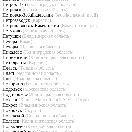
Петров Вал
(Волгоградская область)
Петровск
(Саратовская область)
Петровск-Забайкальский
(Забайкальский край)
Петрозаводск
(Карелия)
Петропавловск-Камчатский
(Камчатский край)
Петухово
(Курганская область)
Петушки
(Владимирская область)
Печора
(Коми)
Печоры
(Псковская область)
Пикалёво
(Ленинградская область)
Пионерский
(Калининградская область)
Питкяранта
(Карелия)
Плавск
(Тульская область)
Пласт
(Челябинская область)
Плёс
(Ивановская область)
Поворино
(Воронежская область)
Подольск
(Московская область)
Подпорожье
(Ленинградская область)
Покачи
(Ханты-Мансийский АО — Югра)
Покров
(Владимирская область)
Покровск
(Якутия)
Полевской
(Свердловская область)
Полесск
(Калининградская область)
Полысаево
(Кемеровская область)
Полярные Зори
(Мурманская область)