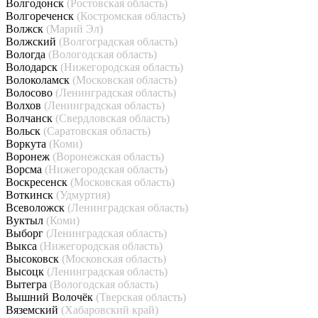
Волгодонск
(Ростовская область)
Волгореченск
(Костромская область)
Волжск
(Марий Эл)
Волжский
(Волгоградская область)
Вологда
(Вологодская область)
Володарск
(Нижегородская область)
Волоколамск
(Московская область)
Волосово
(Ленинградская область)
Волхов
(Ленинградская область)
Волчанск
(Свердловская область)
Вольск
(Саратовская область)
Воркута
(Коми)
Воронеж
(Воронежская область)
Ворсма
(Нижегородская область)
Воскресенск
(Московская область)
Воткинск
(Удмуртия)
Всеволожск
(Ленинградская область)
Вуктыл
(Коми)
Выборг
(Ленинградская область)
Выкса
(Нижегородская область)
Высоковск
(Московская область)
Высоцк
(Ленинградская область)
Вытегра
(Вологодская область)
Вышний Волочёк
(Тверская область)
Вяземский
(Хабаровский край)