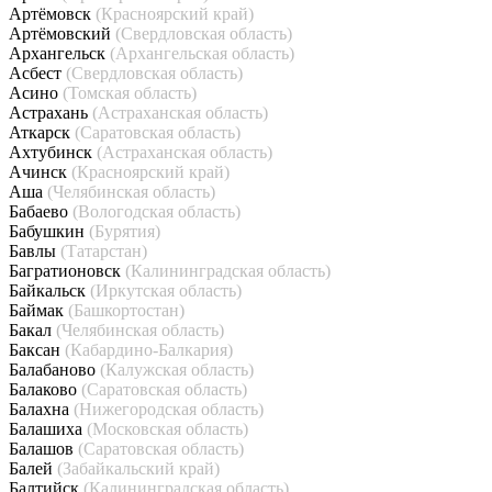
Артёмовск
(Красноярский край)
Артёмовский
(Свердловская область)
Архангельск
(Архангельская область)
Асбест
(Свердловская область)
Асино
(Томская область)
Астрахань
(Астраханская область)
Аткарск
(Саратовская область)
Ахтубинск
(Астраханская область)
Ачинск
(Красноярский край)
Аша
(Челябинская область)
Бабаево
(Вологодская область)
Бабушкин
(Бурятия)
Бавлы
(Татарстан)
Багратионовск
(Калининградская область)
Байкальск
(Иркутская область)
Баймак
(Башкортостан)
Бакал
(Челябинская область)
Баксан
(Кабардино-Балкария)
Балабаново
(Калужская область)
Балаково
(Саратовская область)
Балахна
(Нижегородская область)
Балашиха
(Московская область)
Балашов
(Саратовская область)
Балей
(Забайкальский край)
Балтийск
(Калининградская область)