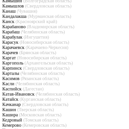
Камышин
(Волгоградская область)
Камышлов
(Свердловская область)
Канаш
(Чувашия)
Кандалакша
(Мурманская область)
Канск
(Красноярский край)
Карабаново
(Владимирская область)
Карабаш
(Челябинская область)
Карабулак
(Ингушетия)
Карасук
(Новосибирская область)
Карачаевск
(Карачаево-Черкесия)
Карачев
(Брянская область)
Каргат
(Новосибирская область)
Каргополь
(Архангельская область)
Карпинск
(Свердловская область)
Карталы
(Челябинская область)
Касимов
(Рязанская область)
Касли
(Челябинская область)
Каспийск
(Дагестан)
Катав-Ивановск
(Челябинская область)
Катайск
(Курганская область)
Качканар
(Свердловская область)
Кашин
(Тверская область)
Кашира
(Московская область)
Кедровый
(Томская область)
Кемерово
(Кемеровская область)