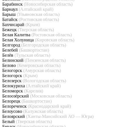
Барабинск
(Новосибирская область)
Барнаул
(Алтайский край)
Барыш
(Ульяновская область)
Батайск
(Ростовская область)
Бахчисарай
(Крым)
Бежецк
(Тверская область)
Белая Калитва
(Ростовская область)
Белая Холуница
(Кировская область)
Белгород
(Белгородская область)
Белебей
(Башкортостан)
Белёв
(Тульская область)
Белинский
(Пензенская область)
Белово
(Кемеровская область)
Белогорск
(Амурская область)
Белогорск
(Крым)
Белозерск
(Вологодская область)
Белокуриха
(Алтайский край)
Беломорск
(Карелия)
Белоозёрский
(Московская область)
Белорецк
(Башкортостан)
Белореченск
(Краснодарский край)
Белоусово
(Калужская область)
Белоярский
(Ханты-Мансийский АО — Югра)
Белый
(Тверская область)
Бердск
(Новосибирская область)