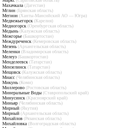
Маркс
(Саратовская область)
Махачкала
(Дагестан)
Мглин
(Брянская область)
Мегион
(Ханты-Мансийский АО — Югра)
Медвежьегорск
(Карелия)
Медногорск
(Оренбургская область)
Медынь
(Калужская область)
Межгорье
(Башкортостан)
Междуреченск
(Кемеровская область)
Мезень
(Архангельская область)
Меленки
(Владимирская область)
Мелеуз
(Башкортостан)
Менделеевск
(Татарстан)
Мензелинск
(Татарстан)
Мещовск
(Калужская область)
Миасс
(Челябинская область)
Микунь
(Коми)
Миллерово
(Ростовская область)
Минеральные Воды
(Ставропольский край)
Минусинск
(Красноярский край)
Миньяр
(Челябинская область)
Мирный
(Якутия)
Мирный
(Архангельская область)
Михайлов
(Рязанская область)
Михайловка
(Волгоградская область)