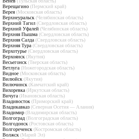
Венёв
(Тульская область)
Верещагино
(Пермский край)
Верея
(Московская область)
Верхнеуральск
(Челябинская область)
Верхний Тагил
(Свердловская область)
Верхний Уфалей
(Челябинская область)
Верхняя Пышма
(Свердловская область)
Верхняя Салда
(Свердловская область)
Верхняя Тура
(Свердловская область)
Верхотурье
(Свердловская область)
Верхоянск
(Якутия)
Весьегонск
(Тверская область)
Ветлуга
(Нижегородская область)
Видное
(Московская область)
Вилюйск
(Якутия)
Вилючинск
(Камчатский край)
Вихоревка
(Иркутская область)
Вичуга
(Ивановская область)
Владивосток
(Приморский край)
Владикавказ
(Северная Осетия — Алания)
Владимир
(Владимирская область)
Волгоград
(Волгоградская область)
Волгодонск
(Ростовская область)
Волгореченск
(Костромская область)
Волжск
(Марий Эл)