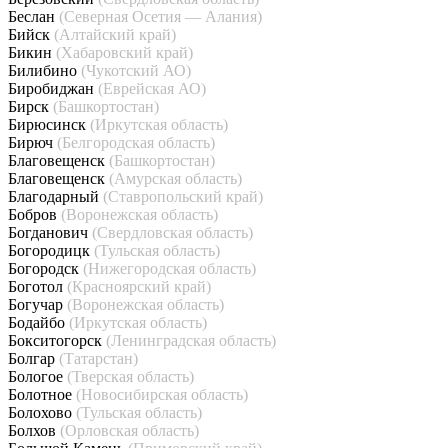
Беслан
(Северная Осетия — Алания)
Бийск
(Алтайский край)
Бикин
(Хабаровский край)
Билибино
(Чукотский АО)
Биробиджан
(Еврейская АО)
Бирск
(Башкортостан)
Бирюсинск
(Иркутская область)
Бирюч
(Белгородская область)
Благовещенск
(Башкортостан)
Благовещенск
(Амурская область)
Благодарный
(Ставропольский край)
Бобров
(Воронежская область)
Богданович
(Свердловская область)
Богородицк
(Тульская область)
Богородск
(Нижегородская область)
Боготол
(Красноярский край)
Богучар
(Воронежская область)
Бодайбо
(Иркутская область)
Бокситогорск
(Ленинградская область)
Болгар
(Татарстан)
Бологое
(Тверская область)
Болотное
(Новосибирская область)
Болохово
(Тульская область)
Болхов
(Орловская область)