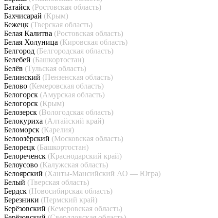
Батайск
(Ростовская область)
Бахчисарай
(Крым)
Бежецк
(Тверская область)
Белая Калитва
(Ростовская область)
Белая Холуница
(Кировская область)
Белгород
(Белгородская область)
Белебей
(Башкортостан)
Белёв
(Тульская область)
Белинский
(Пензенская область)
Белово
(Кемеровская область)
Белогорск
(Амурская область)
Белогорск
(Крым)
Белозерск
(Вологодская область)
Белокуриха
(Алтайский край)
Беломорск
(Карелия)
Белоозёрский
(Московская область)
Белорецк
(Башкортостан)
Белореченск
(Краснодарский край)
Белоусово
(Калужская область)
Белоярский
(Ханты-Мансийский АО — Югра)
Белый
(Тверская область)
Бердск
(Новосибирская область)
Березники
(Пермский край)
Берёзовский
(Кемеровская область)
Берёзовский
(Свердловская область)