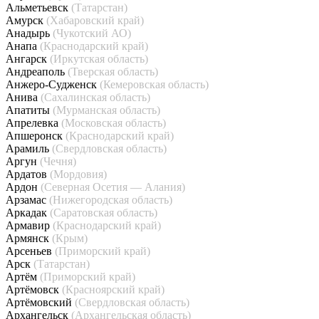
Альметьевск
(Татарстан)
Амурск
(Хабаровский край)
Анадырь
(Чукотский АО)
Анапа
(Краснодарский край)
Ангарск
(Иркутская область)
Андреаполь
(Тверская область)
Анжеро-Судженск
(Кемеровская область)
Анива
(Сахалинская область)
Апатиты
(Мурманская область)
Апрелевка
(Московская область)
Апшеронск
(Краснодарский край)
Арамиль
(Свердловская область)
Аргун
(Чечня)
Ардатов
(Мордовия)
Ардон
(Северная Осетия — Алания)
Арзамас
(Нижегородская область)
Аркадак
(Саратовская область)
Армавир
(Краснодарский край)
Армянск
(Крым)
Арсеньев
(Приморский край)
Арск
(Татарстан)
Артём
(Приморский край)
Артёмовск
(Красноярский край)
Артёмовский
(Свердловская область)
Архангельск
(Архангельская область)