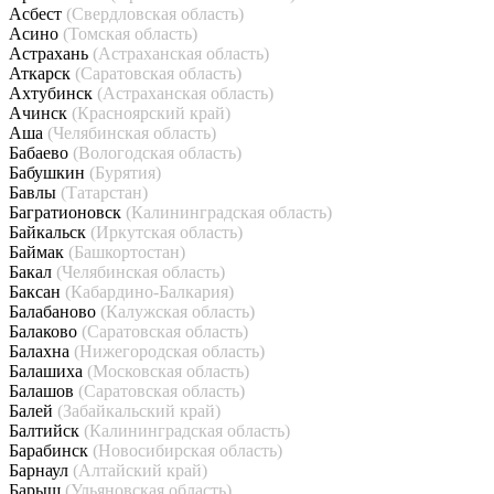
Асбест
(Свердловская область)
Асино
(Томская область)
Астрахань
(Астраханская область)
Аткарск
(Саратовская область)
Ахтубинск
(Астраханская область)
Ачинск
(Красноярский край)
Аша
(Челябинская область)
Бабаево
(Вологодская область)
Бабушкин
(Бурятия)
Бавлы
(Татарстан)
Багратионовск
(Калининградская область)
Байкальск
(Иркутская область)
Баймак
(Башкортостан)
Бакал
(Челябинская область)
Баксан
(Кабардино-Балкария)
Балабаново
(Калужская область)
Балаково
(Саратовская область)
Балахна
(Нижегородская область)
Балашиха
(Московская область)
Балашов
(Саратовская область)
Балей
(Забайкальский край)
Балтийск
(Калининградская область)
Барабинск
(Новосибирская область)
Барнаул
(Алтайский край)
Барыш
(Ульяновская область)