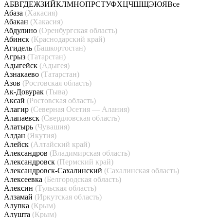
А
Б
В
Г
Д
Е
Ж
З
И
Й
К
Л
М
Н
О
П
Р
С
Т
У
Ф
Х
Ц
Ч
Ш
Щ
Э
Ю
Я
Все
Абаза
(Хакасия)
Абакан
(Хакасия)
Абдулино
(Оренбургская область)
Абинск
(Краснодарский край)
Агидель
(Башкортостан)
Агрыз
(Татарстан)
Адыгейск
(Адыгея)
Азнакаево
(Татарстан)
Азов
(Ростовская область)
Ак-Довурак
(Тыва)
Аксай
(Ростовская область)
Алагир
(Северная Осетия — Алания)
Алапаевск
(Свердловская область)
Алатырь
(Чувашия)
Алдан
(Якутия)
Алейск
(Алтайский край)
Александров
(Владимирская область)
Александровск
(Пермский край)
Александровск-Сахалинский
(Сахалинская область)
Алексеевка
(Белгородская область)
Алексин
(Тульская область)
Алзамай
(Иркутская область)
Алупка
(Крым)
Алушта
(Крым)