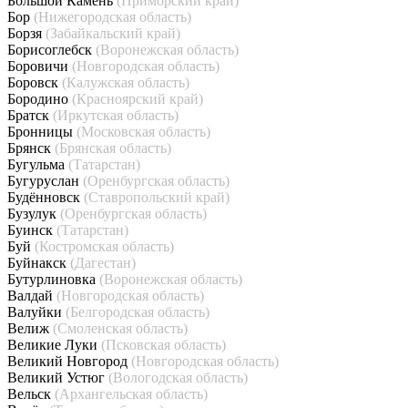
Большой Камень
(Приморский край)
Бор
(Нижегородская область)
Борзя
(Забайкальский край)
Борисоглебск
(Воронежская область)
Боровичи
(Новгородская область)
Боровск
(Калужская область)
Бородино
(Красноярский край)
Братск
(Иркутская область)
Бронницы
(Московская область)
Брянск
(Брянская область)
Бугульма
(Татарстан)
Бугуруслан
(Оренбургская область)
Будённовск
(Ставропольский край)
Бузулук
(Оренбургская область)
Буинск
(Татарстан)
Буй
(Костромская область)
Буйнакск
(Дагестан)
Бутурлиновка
(Воронежская область)
Валдай
(Новгородская область)
Валуйки
(Белгородская область)
Велиж
(Смоленская область)
Великие Луки
(Псковская область)
Великий Новгород
(Новгородская область)
Великий Устюг
(Вологодская область)
Вельск
(Архангельская область)