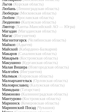
Льгов
(Курская область)
Любань
(Ленинградская область)
Люберцы
(Московская область)
Любим
(Ярославская область)
Людиново
(Калужская область)
Лянтор
(Ханты-Мансийский АО — Югра)
Магадан
(Магаданская область)
Магас
(Ингушетия)
Магнитогорск
(Челябинская область)
Майкоп
(Адыгея)
Майский
(Кабардино-Балкария)
Макаров
(Сахалинская область)
Макарьев
(Костромская область)
Макушино
(Курганская область)
Малая Вишера
(Новгородская область)
Малгобек
(Ингушетия)
Малмыж
(Кировская область)
Малоархангельск
(Орловская область)
Малоярославец
(Калужская область)
Мамадыш
(Татарстан)
Мамоново
(Калининградская область)
Мантурово
(Костромская область)
Мариинск
(Кемеровская область)
Мариинский Посад
(Чувашия)