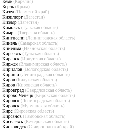
Кемь
(Карелия)
Керчь
(Крым)
Кизел
(Пермский край)
Кизилюрт
(Дагестан)
Кизляр
(Дагестан)
Кимовск
(Тульская область)
Кимры
(Тверская область)
Кингисепп
(Ленинградская область)
Кинель
(Самарская область)
Кинешма
(Ивановская область)
Киреевск
(Тульская область)
Киренск
(Иркутская область)
Киржач
(Владимирская область)
Кириллов
(Вологодская область)
Кириши
(Ленинградская область)
Киров
(Калужская область)
Киров
(Кировская область)
Кировград
(Свердловская область)
Кирово-Чепецк
(Кировская область)
Кировск
(Ленинградская область)
Кировск
(Мурманская область)
Кирс
(Кировская область)
Кирсанов
(Тамбовская область)
Киселёвск
(Кемеровская область)
Кисловодск
(Ставропольский край)