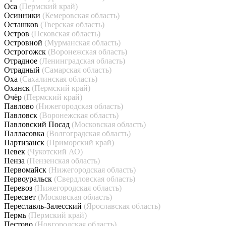
Оса
(Пермский край)
Осинники
(Кемеровская область)
Осташков
(Тверская область)
Остров
(Псковская область)
Островной
(Мурманская область)
Острогожск
(Воронежская область)
Отрадное
(Ленинградская область)
Отрадный
(Самарская область)
Оха
(Сахалинская область)
Оханск
(Пермский край)
Очёр
(Пермский край)
Павлово
(Нижегородская область)
Павловск
(Воронежская область)
Павловский Посад
(Московская область)
Палласовка
(Волгоградская область)
Партизанск
(Приморский край)
Певек
(Чукотский АО)
Пенза
(Пензенская область)
Первомайск
(Нижегородская область)
Первоуральск
(Свердловская область)
Перевоз
(Нижегородская область)
Пересвет
(Московская область)
Переславль-Залесский
(Ярославская область)
Пермь
(Пермский край)
Пестово
(Новгородская область)