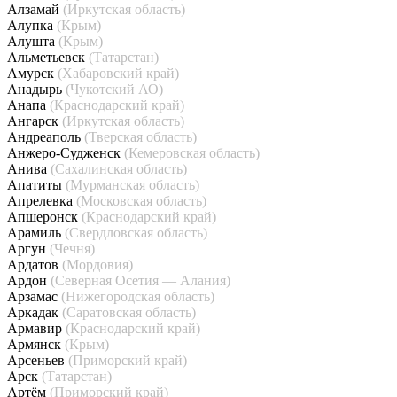
Алзамай
(Иркутская область)
Алупка
(Крым)
Алушта
(Крым)
Альметьевск
(Татарстан)
Амурск
(Хабаровский край)
Анадырь
(Чукотский АО)
Анапа
(Краснодарский край)
Ангарск
(Иркутская область)
Андреаполь
(Тверская область)
Анжеро-Судженск
(Кемеровская область)
Анива
(Сахалинская область)
Апатиты
(Мурманская область)
Апрелевка
(Московская область)
Апшеронск
(Краснодарский край)
Арамиль
(Свердловская область)
Аргун
(Чечня)
Ардатов
(Мордовия)
Ардон
(Северная Осетия — Алания)
Арзамас
(Нижегородская область)
Аркадак
(Саратовская область)
Армавир
(Краснодарский край)
Армянск
(Крым)
Арсеньев
(Приморский край)
Арск
(Татарстан)
Артём
(Приморский край)