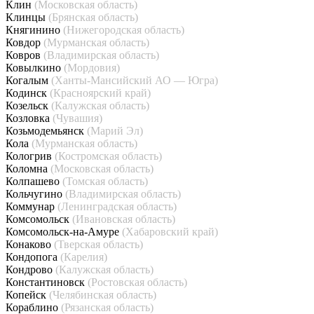
Клин
(Московская область)
Клинцы
(Брянская область)
Княгинино
(Нижегородская область)
Ковдор
(Мурманская область)
Ковров
(Владимирская область)
Ковылкино
(Мордовия)
Когалым
(Ханты-Мансийский АО — Югра)
Кодинск
(Красноярский край)
Козельск
(Калужская область)
Козловка
(Чувашия)
Козьмодемьянск
(Марий Эл)
Кола
(Мурманская область)
Кологрив
(Костромская область)
Коломна
(Московская область)
Колпашево
(Томская область)
Кольчугино
(Владимирская область)
Коммунар
(Ленинградская область)
Комсомольск
(Ивановская область)
Комсомольск-на-Амуре
(Хабаровский край)
Конаково
(Тверская область)
Кондопога
(Карелия)
Кондрово
(Калужская область)
Константиновск
(Ростовская область)
Копейск
(Челябинская область)
Кораблино
(Рязанская область)