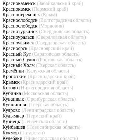
Краснокаменск
(Забайкальский край)
Краснокамск
(Пермский край)
Красноперекопск
(Крым)
Краснослободск
(Волгоградская область)
Краснослободск
(Мордовия)
Краснотурьинск
(Свердловская область)
Красноуральск
(Свердловская область)
Красноуфимск
(Свердловская область)
Красноярск
(Красноярский край)
Красный Кут
(Саратовская область)
Красный Сулин
(Ростовская область)
Красный Холм
(Тверская область)
Кремёнки
(Калужская область)
Кропоткин
(Краснодарский край)
Крымск
(Краснодарский край)
Кстово
(Нижегородская область)
Кубинка
(Московская область)
Кувандык
(Оренбургская область)
Кувшиново
(Тверская область)
Кудрово
(Ленинградская область)
Кудымкар
(Пермский край)
Кузнецк
(Пензенская область)
Куйбышев
(Новосибирская область)
Кукмор
(Татарстан)
Кулебаки
(Нижегородская область)