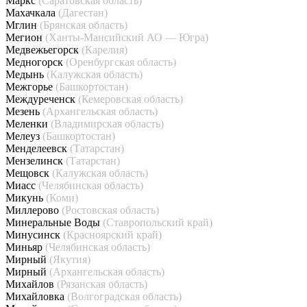
Маркс
(Саратовская область)
Махачкала
(Дагестан)
Мглин
(Брянская область)
Мегион
(Ханты-Мансийский АО — Югра)
Медвежьегорск
(Карелия)
Медногорск
(Оренбургская область)
Медынь
(Калужская область)
Межгорье
(Башкортостан)
Междуреченск
(Кемеровская область)
Мезень
(Архангельская область)
Меленки
(Владимирская область)
Мелеуз
(Башкортостан)
Менделеевск
(Татарстан)
Мензелинск
(Татарстан)
Мещовск
(Калужская область)
Миасс
(Челябинская область)
Микунь
(Коми)
Миллерово
(Ростовская область)
Минеральные Воды
(Ставропольский край)
Минусинск
(Красноярский край)
Миньяр
(Челябинская область)
Мирный
(Якутия)
Мирный
(Архангельская область)
Михайлов
(Рязанская область)
Михайловка
(Волгоградская область)