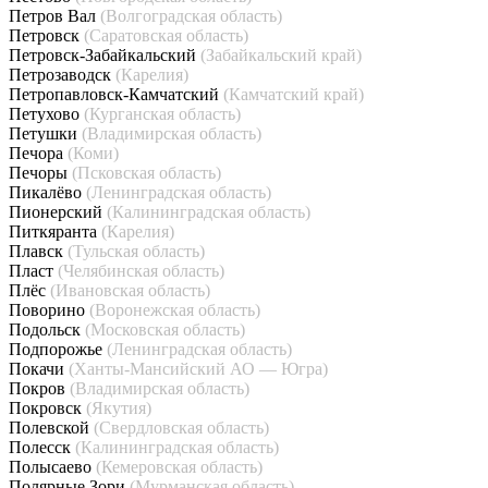
Петров Вал
(Волгоградская область)
Петровск
(Саратовская область)
Петровск-Забайкальский
(Забайкальский край)
Петрозаводск
(Карелия)
Петропавловск-Камчатский
(Камчатский край)
Петухово
(Курганская область)
Петушки
(Владимирская область)
Печора
(Коми)
Печоры
(Псковская область)
Пикалёво
(Ленинградская область)
Пионерский
(Калининградская область)
Питкяранта
(Карелия)
Плавск
(Тульская область)
Пласт
(Челябинская область)
Плёс
(Ивановская область)
Поворино
(Воронежская область)
Подольск
(Московская область)
Подпорожье
(Ленинградская область)
Покачи
(Ханты-Мансийский АО — Югра)
Покров
(Владимирская область)
Покровск
(Якутия)
Полевской
(Свердловская область)
Полесск
(Калининградская область)
Полысаево
(Кемеровская область)
Полярные Зори
(Мурманская область)