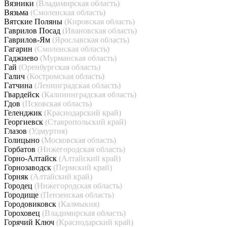
Вязники
(Владимирская область)
Вязьма
(Смоленская область)
Вятские Поляны
(Кировская область)
Гаврилов Посад
(Ивановская область)
Гаврилов-Ям
(Ярославская область)
Гагарин
(Смоленская область)
Гаджиево
(Мурманская область)
Гай
(Оренбургская область)
Галич
(Костромская область)
Гатчина
(Ленинградская область)
Гвардейск
(Калининградская область)
Гдов
(Псковская область)
Геленджик
(Краснодарский край)
Георгиевск
(Ставропольский край)
Глазов
(Удмуртия)
Голицыно
(Московская область)
Горбатов
(Нижегородская область)
Горно-Алтайск
(Алтайский край)
Горнозаводск
(Пермский край)
Горняк
(Алтайский край)
Городец
(Нижегородская область)
Городище
(Пензенская область)
Городовиковск
(Калмыкия)
Гороховец
(Владимирская область)
Горячий Ключ
(Краснодарский край)