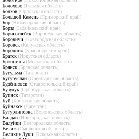
Болотное
(Новосибирская область)
Болохово
(Тульская область)
Болхов
(Орловская область)
Большой Камень
(Приморский край)
Бор
(Нижегородская область)
Борзя
(Забайкальский край)
Борисоглебск
(Воронежская область)
Боровичи
(Новгородская область)
Боровск
(Калужская область)
Бородино
(Красноярский край)
Братск
(Иркутская область)
Бронницы
(Московская область)
Брянск
(Брянская область)
Бугульма
(Татарстан)
Бугуруслан
(Оренбургская область)
Будённовск
(Ставропольский край)
Бузулук
(Оренбургская область)
Буинск
(Татарстан)
Буй
(Костромская область)
Буйнакск
(Дагестан)
Бутурлиновка
(Воронежская область)
Валдай
(Новгородская область)
Валуйки
(Белгородская область)
Велиж
(Смоленская область)
Великие Луки
(Псковская область)