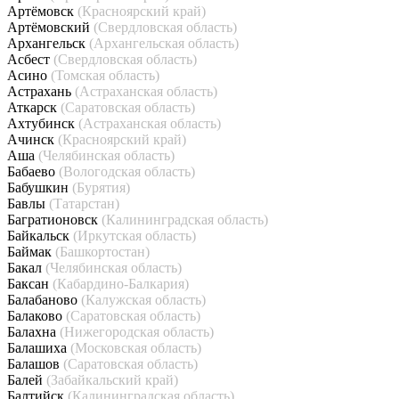
Артёмовск
(Красноярский край)
Артёмовский
(Свердловская область)
Архангельск
(Архангельская область)
Асбест
(Свердловская область)
Асино
(Томская область)
Астрахань
(Астраханская область)
Аткарск
(Саратовская область)
Ахтубинск
(Астраханская область)
Ачинск
(Красноярский край)
Аша
(Челябинская область)
Бабаево
(Вологодская область)
Бабушкин
(Бурятия)
Бавлы
(Татарстан)
Багратионовск
(Калининградская область)
Байкальск
(Иркутская область)
Баймак
(Башкортостан)
Бакал
(Челябинская область)
Баксан
(Кабардино-Балкария)
Балабаново
(Калужская область)
Балаково
(Саратовская область)
Балахна
(Нижегородская область)
Балашиха
(Московская область)
Балашов
(Саратовская область)
Балей
(Забайкальский край)
Балтийск
(Калининградская область)