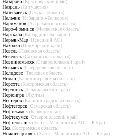
Назарово
(Красноярский край)
Назрань
(Ингушетия)
Называевск
(Омская область)
Нальчик
(Кабардино-Балкария)
Нариманов
(Астраханская область)
Наро-Фоминск
(Московская область)
Нарткала
(Кабардино-Балкария)
Нарьян-Мар
(Ненецкий АО)
Находка
(Приморский край)
Невель
(Псковская область)
Невельск
(Сахалинская область)
Невинномысск
(Ставропольский край)
Невьянск
(Свердловская область)
Нелидово
(Тверская область)
Неман
(Калининградская область)
Нерехта
(Костромская область)
Нерчинск
(Забайкальский край)
Нерюнгри
(Якутия)
Нестеров
(Калининградская область)
Нефтегорск
(Самарская область)
Нефтекамск
(Башкортостан)
Нефтекумск
(Ставропольский край)
Нефтеюганск
(Ханты-Мансийский АО — Югра)
Нея
(Костромская область)
Нижневартовск
(Ханты-Мансийский АО — Югра)