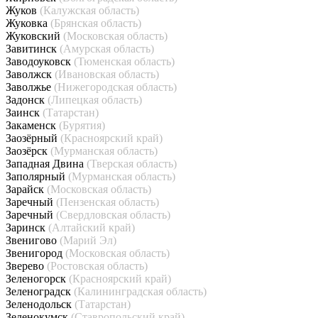
Жуков
(Калужская область)
Жуковка
(Брянская область)
Жуковский
(Московская область)
Завитинск
(Амурская область)
Заводоуковск
(Тюменская область)
Заволжск
(Ивановская область)
Заволжье
(Нижегородская область)
Задонск
(Липецкая область)
Заинск
(Татарстан)
Закаменск
(Бурятия)
Заозёрный
(Красноярский край)
Заозёрск
(Мурманская область)
Западная Двина
(Тверская область)
Заполярный
(Мурманская область)
Зарайск
(Московская область)
Заречный
(Пензенская область)
Заречный
(Свердловская область)
Заринск
(Алтайский край)
Звенигово
(Марий Эл)
Звенигород
(Московская область)
Зверево
(Ростовская область)
Зеленогорск
(Красноярский край)
Зеленоградск
(Калининградская область)
Зеленодольск
(Татарстан)
Зеленокумск
(Ставропольский край)