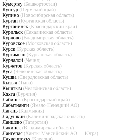
Кумертау
(Башкортостан)
Кунгур
(Пермский край)
Купино
(Новосибирская область)
Курган
(Курганская область)
Курганинск
(Краснодарский край)
Курильск
(Сахалинская область)
Курлово
(Владимирская область)
Куровское
(Московская область)
Курск
(Курская область)
Куртамыш
(Курганская область)
Курчалой
(Чечня)
Курчатов
(Курская область)
Куса
(Челябинская область)
Кушва
(Свердловская область)
Кызыл
(Тыва)
Кыштым
(Челябинская область)
Кяхта
(Бурятия)
Лабинск
(Краснодарский край)
Лабытнанги
(Ямало-Ненецкий АО)
Лагань
(Калмыкия)
Ладушкин
(Калининградская область)
Лаишево
(Татарстан)
Лакинск
(Владимирская область)
Лангепас
(Ханты-Мансийский АО — Югра)
Лахденпохья
(Карелия)