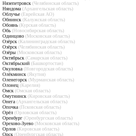
Нязепетровск
(Челябинская область)
Няндома
(Архангельская область)
Облучье
(Еврейская АО)
Обнинск
(Калужская область)
Обоянь
(Курская область)
Обь
(Новосибирская область)
Одинцово
(Московская область)
Озёрск
(Калининградская область)
Озёрск
(Челябинская область)
Озёры
(Московская область)
Октябрьск
(Самарская область)
Октябрьский
(Башкортостан)
Окуловка
(Новгородская область)
Олёкминск
(Якутия)
Оленегорск
(Мурманская область)
Олонец
(Карелия)
Омск
(Омская область)
Омутнинск
(Кировская область)
Онега
(Архангельская область)
Опочка
(Псковская область)
Орёл
(Орловская область)
Оренбург
(Оренбургская область)
Орехово-Зуево
(Московская область)
Орлов
(Кировская область)
Орск
(Оренбургская область)