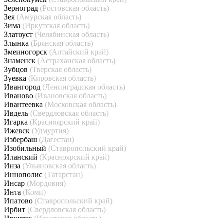
Зерноград
(Ростовская область)
Зея
(Амурская область)
Зима
(Иркутская область)
Златоуст
(Челябинская область)
Злынка
(Брянская область)
Змеиногорск
(Алтайский край)
Знаменск
(Астраханская область)
Зубцов
(Тверская область)
Зуевка
(Кировская область)
Ивангород
(Ленинградская область)
Иваново
(Ивановская область)
Ивантеевка
(Московская область)
Ивдель
(Свердловская область)
Игарка
(Красноярский край)
Ижевск
(Удмуртия)
Избербаш
(Дагестан)
Изобильный
(Ставропольский край)
Иланский
(Красноярский край)
Инза
(Ульяновская область)
Иннополис
(Татарстан)
Инсар
(Мордовия)
Инта
(Коми)
Ипатово
(Ставропольский край)
Ирбит
(Свердловская область)