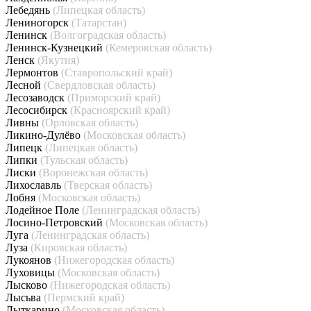
Лебедянь
(Липецкая область)
Лениногорск
(Татарстан)
Ленинск
(Волгоградская область)
Ленинск-Кузнецкий
(Кемеровская область)
Ленск
(Якутия)
Лермонтов
(Ставропольский край)
Лесной
(Свердловская область)
Лесозаводск
(Приморский край)
Лесосибирск
(Красноярский край)
Ливны
(Орловская область)
Ликино-Дулёво
(Московская область)
Липецк
(Липецкая область)
Липки
(Тульская область)
Лиски
(Воронежская область)
Лихославль
(Тверская область)
Лобня
(Московская область)
Лодейное Поле
(Ленинградская область)
Лосино-Петровский
(Московская область)
Луга
(Ленинградская область)
Луза
(Кировская область)
Лукоянов
(Нижегородская область)
Луховицы
(Московская область)
Лысково
(Нижегородская область)
Лысьва
(Пермский край)
Лыткарино
(Московская область)