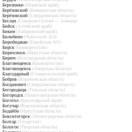
Березники
(Пермский край)
Берёзовский
(Кемеровская область)
Берёзовский
(Свердловская область)
Беслан
(Северная Осетия — Алания)
Бийск
(Алтайский край)
Бикин
(Хабаровский край)
Билибино
(Чукотский АО)
Биробиджан
(Еврейская АО)
Бирск
(Башкортостан)
Бирюсинск
(Иркутская область)
Бирюч
(Белгородская область)
Благовещенск
(Башкортостан)
Благовещенск
(Амурская область)
Благодарный
(Ставропольский край)
Бобров
(Воронежская область)
Богданович
(Свердловская область)
Богородицк
(Тульская область)
Богородск
(Нижегородская область)
Боготол
(Красноярский край)
Богучар
(Воронежская область)
Бодайбо
(Иркутская область)
Бокситогорск
(Ленинградская область)
Болгар
(Татарстан)
Бологое
(Тверская область)