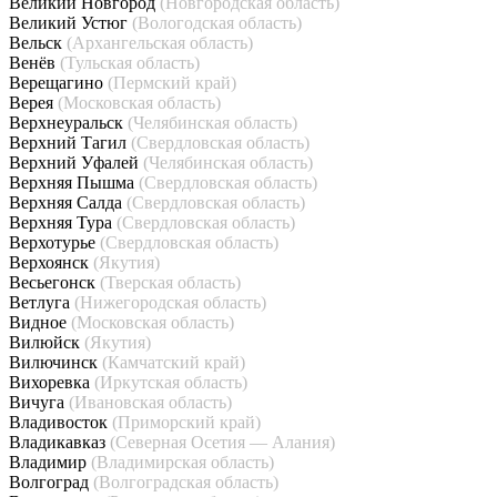
Великий Новгород
(Новгородская область)
Великий Устюг
(Вологодская область)
Вельск
(Архангельская область)
Венёв
(Тульская область)
Верещагино
(Пермский край)
Верея
(Московская область)
Верхнеуральск
(Челябинская область)
Верхний Тагил
(Свердловская область)
Верхний Уфалей
(Челябинская область)
Верхняя Пышма
(Свердловская область)
Верхняя Салда
(Свердловская область)
Верхняя Тура
(Свердловская область)
Верхотурье
(Свердловская область)
Верхоянск
(Якутия)
Весьегонск
(Тверская область)
Ветлуга
(Нижегородская область)
Видное
(Московская область)
Вилюйск
(Якутия)
Вилючинск
(Камчатский край)
Вихоревка
(Иркутская область)
Вичуга
(Ивановская область)
Владивосток
(Приморский край)
Владикавказ
(Северная Осетия — Алания)
Владимир
(Владимирская область)
Волгоград
(Волгоградская область)