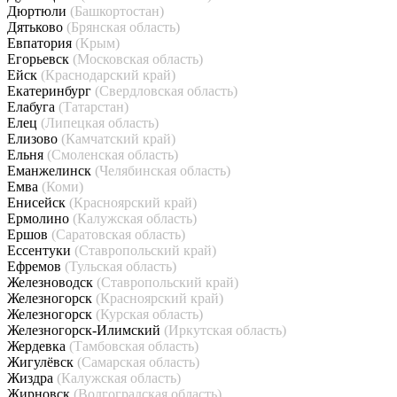
Дюртюли
(Башкортостан)
Дятьково
(Брянская область)
Евпатория
(Крым)
Егорьевск
(Московская область)
Ейск
(Краснодарский край)
Екатеринбург
(Свердловская область)
Елабуга
(Татарстан)
Елец
(Липецкая область)
Елизово
(Камчатский край)
Ельня
(Смоленская область)
Еманжелинск
(Челябинская область)
Емва
(Коми)
Енисейск
(Красноярский край)
Ермолино
(Калужская область)
Ершов
(Саратовская область)
Ессентуки
(Ставропольский край)
Ефремов
(Тульская область)
Железноводск
(Ставропольский край)
Железногорск
(Красноярский край)
Железногорск
(Курская область)
Железногорск-Илимский
(Иркутская область)
Жердевка
(Тамбовская область)
Жигулёвск
(Самарская область)
Жиздра
(Калужская область)
Жирновск
(Волгоградская область)