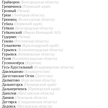
Грайворон
(Белгородская область)
Гремячинск
(Пермский край)
Грозный
(Чечня)
Грязи
(Липецкая область)
Грязовец
(Вологодская область)
Губаха
(Пермский край)
Губкин
(Белгородская область)
Губкинский
(Ямало-Ненецкий АО)
Гудермес
(Чечня)
Гуково
(Ростовская область)
Гулькевичи
(Краснодарский край)
Гурьевск
(Калининградская область)
Гурьевск
(Кемеровская область)
Гусев
(Калининградская область)
Гусиноозёрск
(Бурятия)
Гусь-Хрустальный
(Владимирская область)
Давлеканово
(Башкортостан)
Дагестанские Огни
(Дагестан)
Далматово
(Курганская область)
Дальнегорск
(Приморский край)
Дальнереченск
(Приморский край)
Данилов
(Ярославская область)
Данков
(Липецкая область)
Дегтярск
(Свердловская область)
Дедовск
(Московская область)