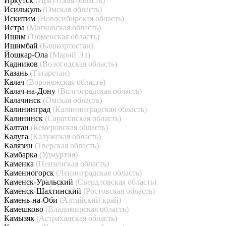
Иркутск
(Иркутская область)
Исилькуль
(Омская область)
Искитим
(Новосибирская область)
Истра
(Московская область)
Ишим
(Тюменская область)
Ишимбай
(Башкортостан)
Йошкар-Ола
(Марий Эл)
Кадников
(Вологодская область)
Казань
(Татарстан)
Калач
(Воронежская область)
Калач-на-Дону
(Волгоградская область)
Калачинск
(Омская область)
Калининград
(Калининградская область)
Калининск
(Саратовская область)
Калтан
(Кемеровская область)
Калуга
(Калужская область)
Калязин
(Тверская область)
Камбарка
(Удмуртия)
Каменка
(Пензенская область)
Каменногорск
(Ленинградская область)
Каменск-Уральский
(Свердловская область)
Каменск-Шахтинский
(Ростовская область)
Камень-на-Оби
(Алтайский край)
Камешково
(Владимирская область)
Камызяк
(Астраханская область)