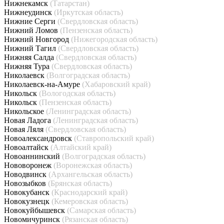
Нижнекамск
(Татарстан)
Нижнеудинск
(Иркутская область)
Нижние Серги
(Свердловская область)
Нижний Ломов
(Пензенская область)
Нижний Новгород
(Нижегородская область)
Нижний Тагил
(Свердловская область)
Нижняя Салда
(Свердловская область)
Нижняя Тура
(Свердловская область)
Николаевск
(Волгоградская область)
Николаевск-на-Амуре
(Хабаровский край)
Никольск
(Вологодская область)
Никольск
(Пензенская область)
Никольское
(Ленинградская область)
Новая Ладога
(Ленинградская область)
Новая Ляля
(Свердловская область)
Новоалександровск
(Ставропольский край)
Новоалтайск
(Алтайский край)
Новоаннинский
(Волгоградская область)
Нововоронеж
(Воронежская область)
Новодвинск
(Архангельская область)
Новозыбков
(Брянская область)
Новокубанск
(Краснодарский край)
Новокузнецк
(Кемеровская область)
Новокуйбышевск
(Самарская область)
Новомичуринск
(Рязанская область)