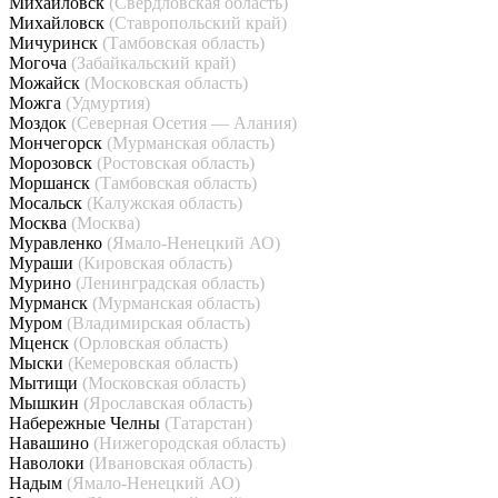
Михайловск
(Свердловская область)
Михайловск
(Ставропольский край)
Мичуринск
(Тамбовская область)
Могоча
(Забайкальский край)
Можайск
(Московская область)
Можга
(Удмуртия)
Моздок
(Северная Осетия — Алания)
Мончегорск
(Мурманская область)
Морозовск
(Ростовская область)
Моршанск
(Тамбовская область)
Мосальск
(Калужская область)
Москва
(Москва)
Муравленко
(Ямало-Ненецкий АО)
Мураши
(Кировская область)
Мурино
(Ленинградская область)
Мурманск
(Мурманская область)
Муром
(Владимирская область)
Мценск
(Орловская область)
Мыски
(Кемеровская область)
Мытищи
(Московская область)
Мышкин
(Ярославская область)
Набережные Челны
(Татарстан)
Навашино
(Нижегородская область)
Наволоки
(Ивановская область)
Надым
(Ямало-Ненецкий АО)