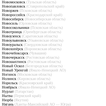
Новомосковск
(Тульская область)
Новопавловск
(Ставропольский край)
Новоржев
(Псковская область)
Новороссийск
(Краснодарский край)
Новосибирск
(Новосибирская область)
Новосиль
(Орловская область)
Новосокольники
(Псковская область)
Новотроицк
(Оренбургская область)
Новоузенск
(Саратовская область)
Новоульяновск
(Ульяновская область)
Новоуральск
(Свердловская область)
Новохопёрск
(Воронежская область)
Новочебоксарск
(Чувашия)
Новочеркасск
(Ростовская область)
Новошахтинск
(Ростовская область)
Новый Оскол
(Белгородская область)
Новый Уренгой
(Ямало-Ненецкий АО)
Ногинск
(Московская область)
Нолинск
(Кировская область)
Норильск
(Красноярский край)
Ноябрьск
(Ямало-Ненецкий АО)
Нурлат
(Татарстан)
Нытва
(Пермский край)
Нюрба
(Якутия)
Нягань
(Ханты-Мансийский АО — Югра)