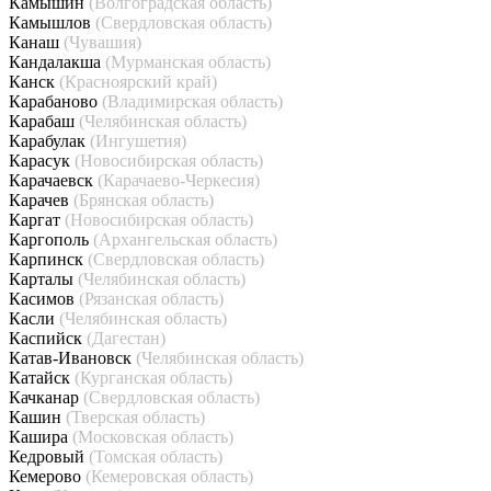
Камышин
(Волгоградская область)
Камышлов
(Свердловская область)
Канаш
(Чувашия)
Кандалакша
(Мурманская область)
Канск
(Красноярский край)
Карабаново
(Владимирская область)
Карабаш
(Челябинская область)
Карабулак
(Ингушетия)
Карасук
(Новосибирская область)
Карачаевск
(Карачаево-Черкесия)
Карачев
(Брянская область)
Каргат
(Новосибирская область)
Каргополь
(Архангельская область)
Карпинск
(Свердловская область)
Карталы
(Челябинская область)
Касимов
(Рязанская область)
Касли
(Челябинская область)
Каспийск
(Дагестан)
Катав-Ивановск
(Челябинская область)
Катайск
(Курганская область)
Качканар
(Свердловская область)
Кашин
(Тверская область)
Кашира
(Московская область)
Кедровый
(Томская область)
Кемерово
(Кемеровская область)