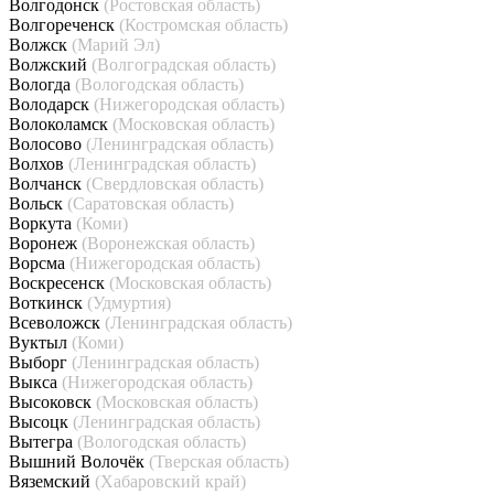
Волгодонск
(Ростовская область)
Волгореченск
(Костромская область)
Волжск
(Марий Эл)
Волжский
(Волгоградская область)
Вологда
(Вологодская область)
Володарск
(Нижегородская область)
Волоколамск
(Московская область)
Волосово
(Ленинградская область)
Волхов
(Ленинградская область)
Волчанск
(Свердловская область)
Вольск
(Саратовская область)
Воркута
(Коми)
Воронеж
(Воронежская область)
Ворсма
(Нижегородская область)
Воскресенск
(Московская область)
Воткинск
(Удмуртия)
Всеволожск
(Ленинградская область)
Вуктыл
(Коми)
Выборг
(Ленинградская область)
Выкса
(Нижегородская область)
Высоковск
(Московская область)
Высоцк
(Ленинградская область)
Вытегра
(Вологодская область)
Вышний Волочёк
(Тверская область)
Вяземский
(Хабаровский край)