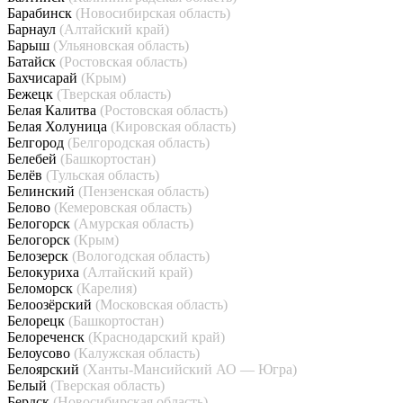
Барабинск
(Новосибирская область)
Барнаул
(Алтайский край)
Барыш
(Ульяновская область)
Батайск
(Ростовская область)
Бахчисарай
(Крым)
Бежецк
(Тверская область)
Белая Калитва
(Ростовская область)
Белая Холуница
(Кировская область)
Белгород
(Белгородская область)
Белебей
(Башкортостан)
Белёв
(Тульская область)
Белинский
(Пензенская область)
Белово
(Кемеровская область)
Белогорск
(Амурская область)
Белогорск
(Крым)
Белозерск
(Вологодская область)
Белокуриха
(Алтайский край)
Беломорск
(Карелия)
Белоозёрский
(Московская область)
Белорецк
(Башкортостан)
Белореченск
(Краснодарский край)
Белоусово
(Калужская область)
Белоярский
(Ханты-Мансийский АО — Югра)
Белый
(Тверская область)
Бердск
(Новосибирская область)