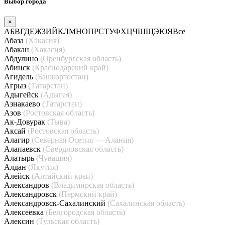
Выбор города
×
А
Б
В
Г
Д
Е
Ж
З
И
Й
К
Л
М
Н
О
П
Р
С
Т
У
Ф
Х
Ц
Ч
Ш
Щ
Э
Ю
Я
Все
Абаза
(Хакасия)
Абакан
(Хакасия)
Абдулино
(Оренбургская область)
Абинск
(Краснодарский край)
Агидель
(Башкортостан)
Агрыз
(Татарстан)
Адыгейск
(Адыгея)
Азнакаево
(Татарстан)
Азов
(Ростовская область)
Ак-Довурак
(Тыва)
Аксай
(Ростовская область)
Алагир
(Северная Осетия — Алания)
Алапаевск
(Свердловская область)
Алатырь
(Чувашия)
Алдан
(Якутия)
Алейск
(Алтайский край)
Александров
(Владимирская область)
Александровск
(Пермский край)
Александровск-Сахалинский
(Сахалинская область)
Алексеевка
(Белгородская область)
Алексин
(Тульская область)