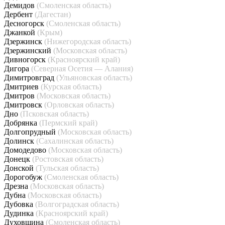
Демидов
(Смоленская область)
Дербент
(Дагестан)
Десногорск
(Смоленская область)
Джанкой
(Крым)
Дзержинск
(Нижегородская область)
Дзержинский
(Московская область)
Дивногорск
(Красноярский край)
Дигора
(Северная Осетия — Алания)
Димитровград
(Ульяновская область)
Дмитриев
(Курская область)
Дмитров
(Московская область)
Дмитровск
(Орловская область)
Дно
(Псковская область)
Добрянка
(Пермский край)
Долгопрудный
(Московская область)
Долинск
(Сахалинская область)
Домодедово
(Московская область)
Донецк
(Ростовская область)
Донской
(Тульская область)
Дорогобуж
(Смоленская область)
Дрезна
(Московская область)
Дубна
(Московская область)
Дубовка
(Волгоградская область)
Дудинка
(Красноярский край)
Духовщина
(Смоленская область)