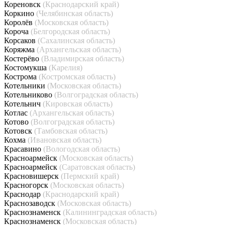
Кореновск
(Краснодарский край)
Коркино
(Челябинская область)
Королёв
(Московская область)
Короча
(Белгородская область)
Корсаков
(Сахалинская область)
Коряжма
(Архангельская область)
Костерёво
(Владимирская область)
Костомукша
(Карелия)
Кострома
(Костромская область)
Котельники
(Московская область)
Котельниково
(Волгоградская область)
Котельнич
(Кировская область)
Котлас
(Архангельская область)
Котово
(Волгоградская область)
Котовск
(Тамбовская область)
Кохма
(Ивановская область)
Красавино
(Вологодская область)
Красноармейск
(Московская область)
Красноармейск
(Саратовская область)
Красновишерск
(Пермский край)
Красногорск
(Московская область)
Краснодар
(Краснодарский край)
Краснозаводск
(Московская область)
Краснознаменск
(Калининградская область)
Краснознаменск
(Московская область)